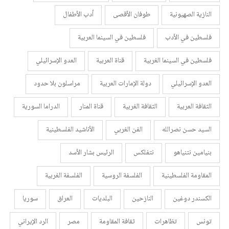
النازية الصهيونية
طوفان الأقصى
أدب الأطفال
فلسطين في الأدب
فلسطين في السينما العربية
فلسطين في السينما الغربية
قناة العربية
العدو الإسرائيلي
العدو الإسرائيلي
دولة الإمارات العربية
مراسلون بلا حدود
الثقافة العربية
الثقافة الغربية
قناة المنار
الدراما السورية
السيد حسن نصرالله
الفن الغربي
الأناشيد الفلسطينية
بنيامين نتنياهو
نتفلكس
الرئيس بشار الأسد
المقاومة الفلسطينية
الفلسفة الروسية
الفلسفة الغربية
الكسندر دوغين
النازحين
البلديات
العراق
سوريا
تونس
تظاهرات
ثقافة المقاومة
مصر
الرد الإيراني