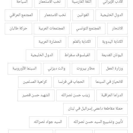
الأدب الإيراني
اللغة الفارسية
نخب الاستعمار
السياحة
الدول الخليجية
القوانين
نخب الاستعمار
المجتمع العراقي
الانتحار
المجتمع التونسي
المجتمعات العربية
حركة طالبان
الكتابة اليدوية
الكتابة بالقلم
الحضارة العربية
اليونان القديمة
الفيلسوف سقراط
الدول الخليجية
وزارة العمل
مطار بيروت
والت ديزني
السينما الأوروبية
الانحياز في السينما
الحجاب في فرنسا
كراهية المسلمين
الدراما العراقية
زينب حسن نصرالله
الشهيد حسن قصير
حملة مقاطعة داعمي إسرائيل في لبنان
تأبين وتشييع السيد حسن نصرالله
السيد جواد نصرالله