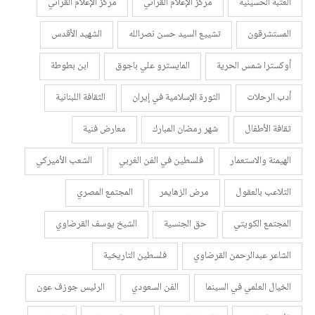
العتبة الحسينية
مركز الإعلام القرآني
مركز الإعلام القرآني
المستشرقون
تشييع السيد حسن نصرالله
الشهيد الأقدس
أوكسترا شمس الحرية
المايسترو علي باجوق
ابن بطوطة
أدب الرحلات
الثورة الإسلامية في إيران
الثقافة اللبنانية
ثقافة الأطفال
شهر رمضان المبارك
معارض فنية
الهيمنة والاستعمار
فلسطين في الفن الغربي
الشعب الأميركي
التلاعب بالعقول
مرض الزهايمر
المجتمع المصري
المجتمع الكويتي
حق الجنسية
الشيخ يوسف القرضاوي
الشاعر عبدالرحمن القرضاوي
فلسطين التاريخية
الخيال العلمي في السينما
الفن السعودي
الرئيس جوزف عون