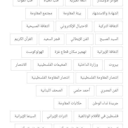
جوائز الأوسكار
اللغة العبرية
حب الحياة
حب الموت
الشهادة والاستشهاد
بيئة المقاومة
مجتمع المقاومة
الثقافة التركية
الاحتيال الإلكتروني
الثقافة المسيحية
السيد المسيح
الفن الإيطالي
فجر السعيد
القرآن الكريم
الثقافة الإيرانية
تهجير سكان قطاع غزة
الهولوكوست
بيروت
وزارة الداخلية
المخيمات الفلسطينية
الانتصار
انتصار المقاومة الفلسطينية
انتصار المقاومة الفلسطينية
الفن المصري
أحمد حلمي
الصحف اللبنانية
جريدة نداء الوطن
حكايات المقاومة
فلسطين في الأفلام الوثائقية
التراث الإيراني
السينما الإيرانية