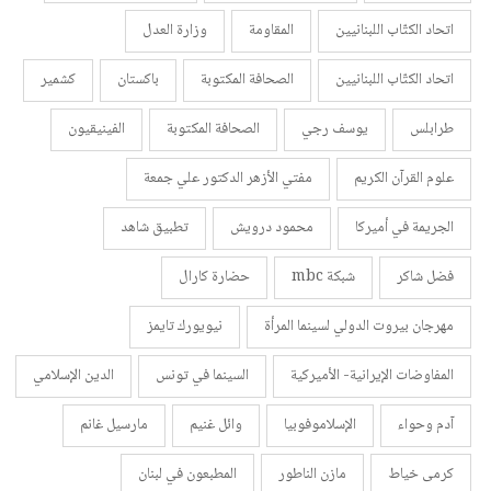
اتحاد الكتّاب اللبنانيين
المقاومة
وزارة العدل
اتحاد الكتّاب اللبنانيين
الصحافة المكتوبة
باكستان
كشمير
طرابلس
يوسف رجي
الصحافة المكتوبة
الفينيقيون
علوم القرآن الكريم
مفتي الأزهر الدكتور علي جمعة
الجريمة في أميركا
محمود درويش
تطبيق شاهد
فضل شاكر
شبكة mbc
حضارة كارال
مهرجان بيروت الدولي لسينما المرأة
نيويورك تايمز
المفاوضات الإيرانية- الأميركية
السينما في تونس
الدين الإسلامي
آدم وحواء
الإسلاموفوبيا
وائل غنيم
مارسيل غانم
كرمى خياط
مازن الناطور
المطبعون في لبنان