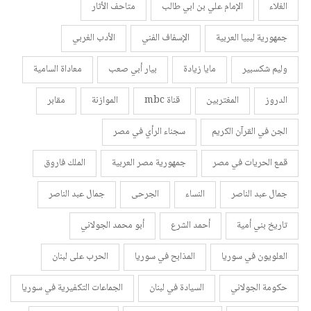
الغلاء
الإمام علي بن ابي طالب
متاحف الأثار
جمهورية ليبيا العربية
الإسفاف الفني
الأدب الغربي
وليم شكسبير
مايا زيادة
بيار أبي صعب
معاداة السامية
الدروز
المغتربين
قناة mbc
الموازنة
مقابر
الجن في القرآن الكريم
سجناء الرأي في مصر
قمع الحريات في مصر
جمهورية مصر العربية
الملك فاروق
جمال عبد الناصر
النساء
الجرحى
جمال عبد الناصر
تاريخ بني أمية
أحمد الشرع
أبو محمد الجولاني
العلويون في سوريا
المذابح في سوريا
الحرب على لبنان
حكومة الجولاني
السيادة في لبنان
الجماعات التكفيرية في سوريا