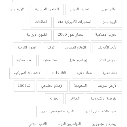
العالم العربي
المغرب العربي
الضاحية الجنوبية
تاريخ لبنان
تاريخ لبنان
المخابرات الأميركية cia
الشائعات
الحرب الإعلامية
انتصار تموز 2006
الفنون الإيرانية
الأدب الأفريقي
الإعلام المصري
تركيا
الفنون الغربية
معارض الكتب
إبراهيم عقيل
عماد مغنية
عماد مغنية
عماد مغنية
عماد مغنية
قناة mtv
الانتخابات الأميركية
الأزهر الشريف
السعودية
الإعلام الخليجي
قناة lbc
القرصنة الإلكترونية
الجزائر
الجزائر
السيد هاشم صفي الدين
السيد هاشم صفي الدين
الهجرة والمهاجرين
المهاجرون العرب
الأدب اللبناني