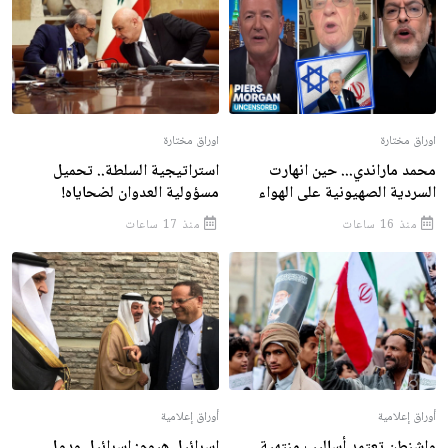
اوراق مختارة
اوراق مختارة
محمد ماراندي... حين انهارت
استراتيجية السلطة.. تحميل
السردية الصهيونية على الهواء
مسؤولية العدوان لضحاياه!
منذ 16 ساعات
منذ 17 ساعات
أوراق إعلامية
أوراق إعلامية
واشنطن تعتمد أساليب منتهية
إسرائيل هيوم: إسرائيل ودول