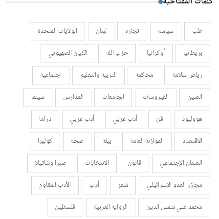
كلمات المفتاحية
طب
سياسه
تجاره
لبنان
الولايات المتحدة
بريطانيا
أوكرانيا
حزب الله
الكيان الصهيوني
رياض سلامة
محاكمة
التربية والتعليم
اجتماعية
الصين
الفيروسات
الجامعات
المدارس
سينما
هووليود
فن
أدب عربي
أدب غربي
دراما
الاقتصاد
الموازنة العامة
بيئة
صحة
كوليرا
الضمان الإجتماعي
قانون
الانتخابات
صبرا وشاتيلا
مجازر العدو الإسرائيلي
شعر
أدب
الأدب المقاوم
محمد علي شمس الدين
الرواية العربية
فلسطين