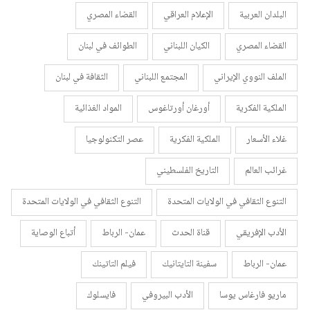
البلدان العربية
الإعلام العراقي
القضاء المصري
القضاء المصري
الكيان اللبناني
الطوائف في لبنان
الملف النووي الإيراني
المجتمع اللبناني
الثقافة في لبنان
الملكية الفكرية
أورغان أورتاغوس
المواد الغذائية
غلاء الأسعار
الملكية الفكرية
عصر التكنولوجيا
غرائب العالم
التاريخ الفلسطيني
التنوع الثقافي في الولايات المتحدة
التنوع الثقافي في الولايات المتحدة
الأدب الإفريقي
قناة الحدث
عمان- الرباط
أتباع الوصاية
عمان- الرباط
سفينة التايتانيك
فيلم التاتينك
ماريو فارغاس يوسا
الأدب البيروفي
فايسلوك