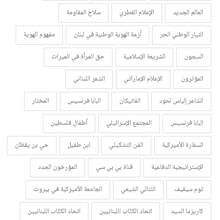
العالم الجديد
الإعلام القطري
سلاح المقاومة
التيار الوطني الحر
أزمة الهوية الوطنية في لبنان
مفهوم الهوية
السجون
الشريعة الإسلامية
حق المرأة في الميراث
المؤثرون
الإعلام الإماراتي
الشعر اللبناني
الشاعر إلياس لحود
الفاتيكان
البابا فرنسيس
المختار
البابا فرنسيس
المجتمع الإسرائيلي
أطفال فلسطين
السفارة الأميركية
الفن التشكيلي
ابن طفيل
حي بن يقظان
الإستراتيجية الدفاعية
قناة بي بي سي
المؤرخون الجدد
توم سيغيف
الثنائي الشيعي
الجامعة الأميركية في بيروت
كاريزما السيد
اتحاد الكتّاب اللبنانيين
اتحاد الكتّاب اللبنانيين