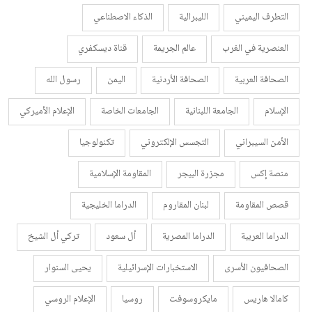
التطرف اليميني
الليبرالية
الذكاء الاصطناعي
العنصرية في الغرب
عالم الجريمة
قناة ديسكفري
الصحافة العربية
الصحافة الأردنية
اليمن
رسول الله
الإسلام
الجامعة اللبنانية
الجامعات الخاصة
الإعلام الأميركي
الأمن السيبراني
التجسس الإلكتروني
تكنولوجيا
منصة إكس
مجزرة البيجر
المقاومة الإسلامية
قصص المقاومة
لبنان المقاروم
الدراما الخليجية
الدراما العربية
الدراما المصرية
أل سعود
تركي أل الشيخ
الصحافيون الأسرى
الاستخبارات الإسرائيلية
يحيى السنوار
كامالا هاريس
مايكروسوفت
روسيا
الإعلام الروسي