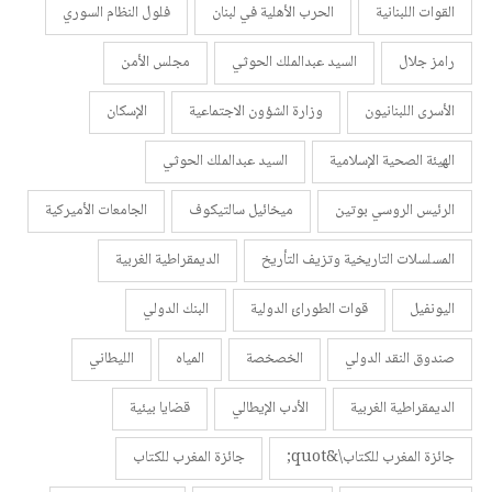
القوات اللبنانية
الحرب الأهلية في لبنان
فلول النظام السوري
رامز جلال
السيد عبدالملك الحوثي
مجلس الأمن
الأسرى اللبنانيون
وزارة الشؤون الاجتماعية
الإسكان
الهيئة الصحية الإسلامية
السيد عبدالملك الحوثي
الرئيس الروسي بوتين
ميخائيل سالتيكوف
الجامعات الأميركية
المسلسلات التاريخية وتزيف التأريخ
الديمقراطية الغربية
اليونفيل
قوات الطورائ الدولية
البنك الدولي
صندوق النقد الدولي
الخصخصة
المياه
الليطاني
الديمقراطية الغربية
الأدب الإيطالي
قضايا بيئية
جائزة المغرب للكتاب\&quot;
جائزة المغرب للكتاب