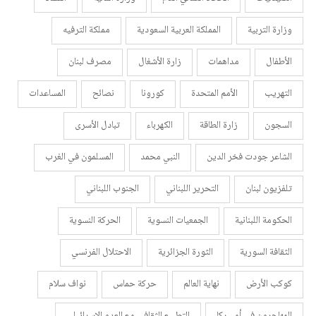
وزارة التربية
المملكة العربية السعودية
مملكة الترفيه
الأطفال
مداهمات
زارة الأشغال
مصرف لبنان
التهريب
الأمم المتحدة
كورونا
نصائح
المساعدات
السجون
زارة الطاقة
الكهرباء
تبادل الأسرى
الشاعر جودت فخر الدين
النبي محمد
المسلمون في الغرب
تلفزيون لبنان
التحرير اللبناني
الجنوب اللبناني
الحكومة اللبنانية
الجمعيات النسوية
الحركة النسوية
الثقافة السورية
الثورة الجزائرية
الاحتلال الفرنسي
كوكب الأرض
نهاية العالم
حركة حماس
نواف سلام