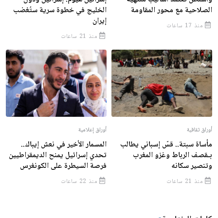
الصلاحية مع محور المقاومة
الخليج في خطوة سرية ستُغضب
إيران
منذ 17 ساعات
منذ 21 ساعات
أوراق ثقافية
أوراق إعلامية
مأساة سبتة.. قسّ إسباني يطالب
المسمار الأخير في نعش إيباك..
بـقصف الرباط وغزو المغرب
تحدي إسرائيل يمنح الديمقراطيين
وتنصير سكانه
فرصة السيطرة على الكونغرس
منذ 21 ساعات
منذ 22 ساعات