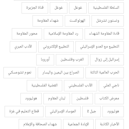
السلطة الفلسطينية
غوغل
غوغل
قناة الجزيرة
ونستون تشرشل
الهولوكست
شهداء المقاومة
قادة المقاومة الشهداء
رد المقاومة الإسلامية
محور المقاومة
التطبيع مع العدو الإسرائيلي
التطبيع الإلكتروني
الأدب العبري
إسرائيل إلى زوال
الغرب وفلسطين
أوروبا
الحرب العالمية الثالثة
الصراع بين اليمين واليسار
نعوم تشومسكي
ناجي العلي
الأدب الفلسطيني
القضية الفلسطينية
معرض الكتاب
فلسطين
لبنان المقاوم
هوليوود
هوليوود
جيل z
الموساد الإسرائيلي
قطاع التعليم في غزة
الأخبار الكاذبة
الإبادة الجماعية
شهداء الصحافة والإعلام