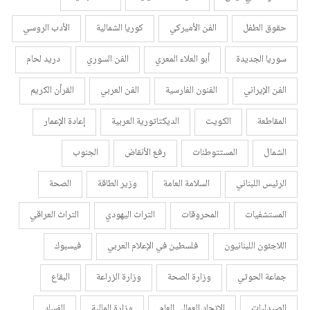
حقوق الطفل
الفن الأميركي
كوريا الشمالية
الأدب الروسي
سوريا الجديدة
أبو العلاء المعري
الفن السوري
دريد لحام
الفن الإيراني
الفنون الفارسية
الفن العربي
القرأن الكريم
المقاطعة
الكويت
الديكتاتورية العربية
إعادة الإعمار
الشمال
المستتوطنات
رفع الأنقاض
الجنوب
الرئيس اللبناني
السلامة العامة
وزير الطاقة
الصحة
المستشفيات
المحروقات
التراث اليهودي
التراث العراقي
اللاجئون اللبنانيون
فلسطين في الإعلام العربي
فيسبوك
جماعة الحوثي
وزارة الصحة
وزارة الزراعة
البقاع
الصيدليات
الاتحاد العمالي العام
وزارة المالية
الفساد