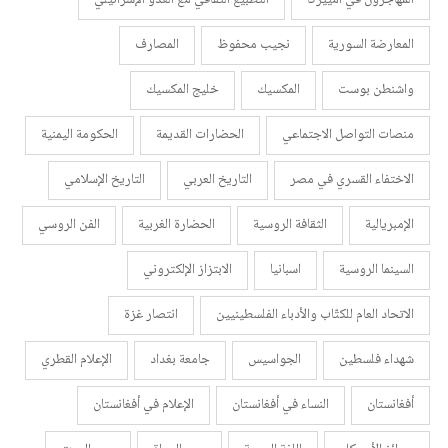
المهاجرون في أمييركا
التطبيع الثقافي مع العدو الإسرائيلي
المعارضة السورية
نجيب محفوظ
المصارف
واشنطن بوست
المكسيك
خليج المكسيك
منصات التواصل الاجتماعي
الحضارات القديمة
الحكومة اليمنية
الاختفاء القسري في مصر
التاريخ العربي
التاريخ الإسلامي
الإمبريالية
الثقافة الروسية
الحضارة الغربية
الفن الروسي
السينما الروسية
اسبانيا
الابتزاز الإلكتروني
الاتحاد العام للكتّاب والأدباء الفلسطينيين
انتصار غزة
شهداء فلسطين
الجواسيس
جامعة بغداد
الإعلام القطري
أفغانستان
النساء في أفغانستان
الإعلام في أفغانستان