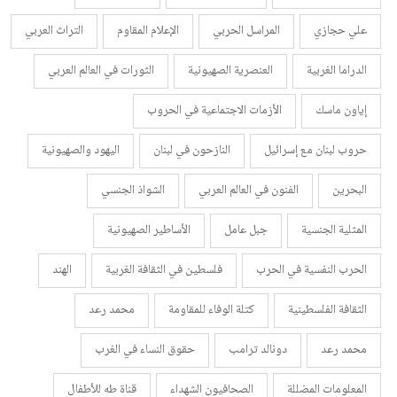
علي حجازي
المراسل الحربي
الإعلام المقاوم
التراث العربي
الدراما الغربية
العنصرية الصهيونية
الثورات في العالم العربي
إياون ماسك
الأزمات الاجتماعية في الحروب
حروب لبنان مع إسرائيل
النازحون في لبنان
اليهود والصهيونية
البحرين
الفنون في العالم العربي
الشواذ الجنسي
المثلية الجنسية
جبل عامل
الأساطير الصهيونية
الحرب النفسية في الحرب
فلسطين في الثقافة الغربية
الهند
الثقافة الفلسطينية
كتلة الوفاء للمقاومة
محمد رعد
محمد رعد
دونالد ترامب
حقوق النساء في الغرب
المعلومات المضللة
الصحافيون الشهداء
قناة طه للأطفال