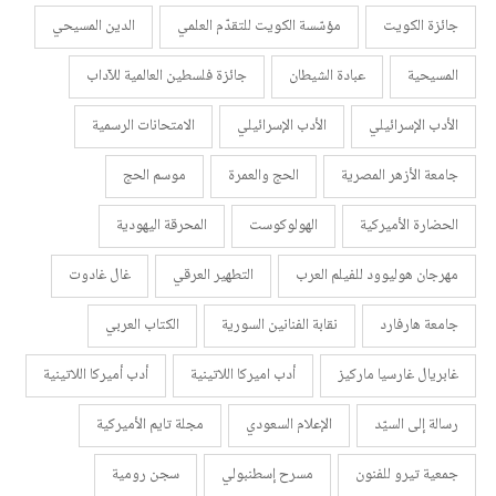
جائزة الكويت
مؤسّسة الكويت للتقدّم العلمي
الدين المسيحي
المسيحية
عبادة الشيطان
جائزة فلسطين العالمية للآداب
الأدب الإسرائيلي
الأدب الإسرائيلي
الامتحانات الرسمية
جامعة الأزهر المصرية
الحج والعمرة
موسم الحج
الحضارة الأميركية
الهولوكوست
المحرقة اليهودية
مهرجان هوليوود للفيلم العرب
التطهير العرقي
غال غادوت
جامعة هارفارد
نقابة الفنانين السورية
الكتاب العربي
غابريال غارسيا ماركيز
أدب اميركا اللاتينية
أدب أميركا اللاتينية
رسالة إلى السيّد
الإعلام السعودي
مجلة تايم الأميركية
جمعية تيرو للفنون
مسرح إسطنبولي
سجن رومية