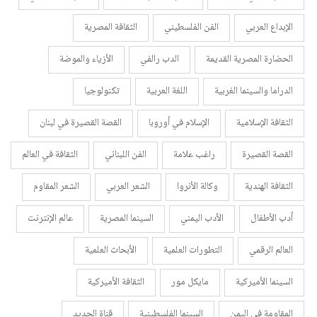
الإبداع العربي
الفن الفلسطيني
الثقافة المصرية
الحضارة المصرية القديمة
الدب رالفي
الأزياء والموضة
الدراما والسينما الغربية
اللغة العربية
تكنولوجيا
الثقافة الإسلامية
الإسلام في أوروبا
القصة القصيرة في لبنان
القصة القصيرة
راغب علامة
الفن اللبناني
الثقافة في العالم
الثقافة الهندية
وكالة الأنروا
الشعر العربي
الشعر المقاوم
أدب الأطفال
الأدب اليمني
السينما المصرية
عالم الإنترنت
العالم الرقمي
التطورات العلمية
الأبحاث العلمية
السينما الأميركية
مايكل مور
الثقافة الأميركية
المقاومة في اليمن
السينما الفلسطينية
قناة الجديد