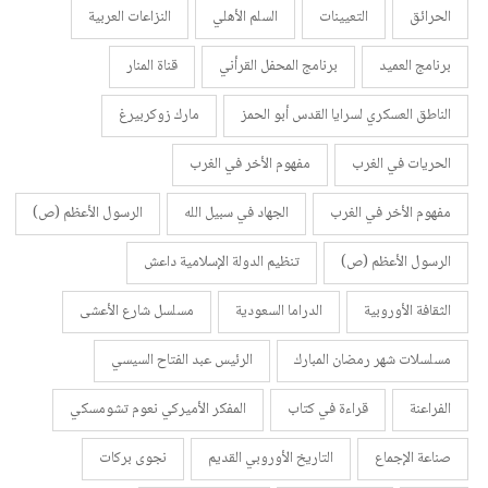
الحرائق
التعيينات
السلم الأهلي
النزاعات العربية
برنامج العميد
برنامج المحفل القرأني
قناة المنار
الناطق العسكري لسرايا القدس أبو الحمز
مارك زوكربيرغ
الحريات في الغرب
مفهوم الأخر في الغرب
مفهوم الأخر في الغرب
الجهاد في سبيل الله
الرسول الأعظم (ص)
الرسول الأعظم (ص)
تنظيم الدولة الإسلامية داعش
الثقافة الأوروبية
الدراما السعودية
مسلسل شارع الأعشى
مسلسلات شهر رمضان المبارك
الرئيس عبد الفتاح السيسي
الفراعنة
قراءة في كتاب
المفكر الأميركي نعوم تشومسكي
صناعة الإجماع
التاريخ الأوروبي القديم
نجوى بركات