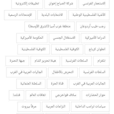
الاستعمار الفرنسي
شركة الصباح إخوان
تطبيقات إلكترونية
الأغنية الفلسطينية الوطنية
الانتخابات البلدية
الإمتحانات الرسمية
رجب طيب أردوغان
منطقة غرب آسيا (الشرق الأوسط)
الدراما الأميركية
الاستغلال الجنسي
الحكومة الأميركية
انطوان كرباج
الكوفية الفلسطينية
الكوفية الفلسطينية
تلغرام
السلطات الفرنسية
هيئة تحرير الشام
جبهة النصرة
السلطات الفرنسية
التحرش بالأطفال
الجاليات العربية في الغرب
الجاليات العربية في الغرب
قناة الحرة
السلطنة العثمانية
حوار الحضارات
سلاف فواخرجي
ثقافات العالم
فنلندا
سياسات ترامب الداخلية
النزاعات العربية
مرفأ بيروت