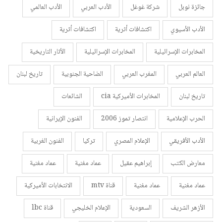
جائزة نوبل
شركة غوغل
الأدب العربي
الأدب العالمي
الأدب الأسيوي
اكتشافات أثرية
اكتشافات أثرية
المخابرات الإسرائيلية
المخابرات الإسرائيلية
الأثار التاريخية
العالم العربي
المغرب العربي
الضاحية الجنوبية
تاريخ لبنان
تاريخ لبنان
المخابرات الأميركية cia
الشائعات
الحرب الإعلامية
انتصار تموز 2006
الفنون الإيرانية
الأدب الأفريقي
الإعلام المصري
تركيا
الفنون الغربية
معارض الكتب
إبراهيم عقيل
عماد مغنية
عماد مغنية
عماد مغنية
عماد مغنية
قناة mtv
الانتخابات الأميركية
الأزهر الشريف
السعودية
الإعلام الخليجي
قناة lbc