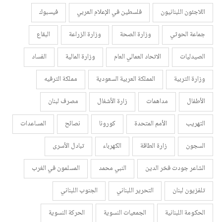
اللاجئون اللبنانيون
فلسطين في الإعلام العربي
فيسبوك
جماعة الحوثي
وزارة الصحة
وزارة الزراعة
البقاع
الصيدليات
الاتحاد العمالي العام
وزارة المالية
الفساد
وزارة التربية
المملكة العربية السعودية
مملكة الترفيه
الأطفال
مداهمات
زارة الأشغال
مصرف لبنان
التهريب
الأمم المتحدة
كورونا
نصائح
المساعدات
السجون
زارة الطاقة
الكهرباء
تبادل الأسرى
الشاعر جودت فخر الدين
النبي محمد
المسلمون في الغرب
تلفزيون لبنان
التحرير اللبناني
الجنوب اللبناني
الحكومة اللبنانية
الجمعيات النسوية
الحركة النسوية