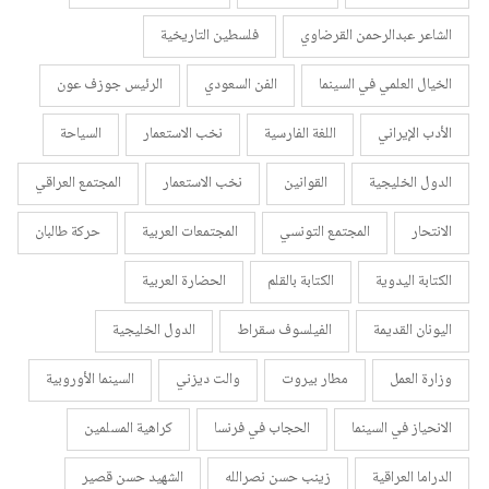
الشاعر عبدالرحمن القرضاوي
فلسطين التاريخية
الخيال العلمي في السينما
الفن السعودي
الرئيس جوزف عون
الأدب الإيراني
اللغة الفارسية
نخب الاستعمار
السياحة
الدول الخليجية
القوانين
نخب الاستعمار
المجتمع العراقي
الانتحار
المجتمع التونسي
المجتمعات العربية
حركة طالبان
الكتابة اليدوية
الكتابة بالقلم
الحضارة العربية
اليونان القديمة
الفيلسوف سقراط
الدول الخليجية
وزارة العمل
مطار بيروت
والت ديزني
السينما الأوروبية
الانحياز في السينما
الحجاب في فرنسا
كراهية المسلمين
الدراما العراقية
زينب حسن نصرالله
الشهيد حسن قصير