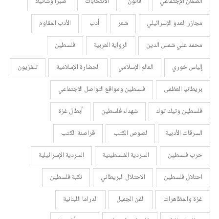
الضمان الإجتماعي
قانون
الانتخابات
صبرا وشاتيلا
مجازر العدو الإسرائيلي
شعر
أدب
الأدب المقاوم
محمد علي شمس الدين
الرواية العربية
فلسطين
إلياس خوري
العالم الإسلامي
الحضارة الإسلامية
تلفزيون
بريطانيا العظمى
فلسطين ومواقع التواصل الاجتماعي
فلسطين وتيك توك
شهداء فلسطين
أبطال غزة
السرقات الأدبية
لصوص الكتب
قراصنة الكتب
حرب فلسطين
السردية الفلسطينية
السردية الإسرائيلية
احتلال فلسطين
الاحتلال البريطاني
نكبة فلسطين
غزة والمظاهرات
الفن الجميل
الدراما اللبنانية