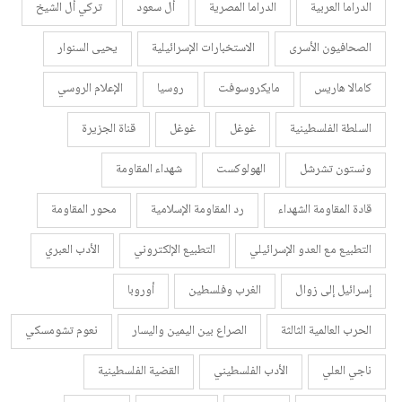
الدراما العربية
الدراما المصرية
أل سعود
تركي أل الشيخ
الصحافيون الأسرى
الاستخبارات الإسرائيلية
يحيى السنوار
كامالا هاريس
مايكروسوفت
روسيا
الإعلام الروسي
السلطة الفلسطينية
غوغل
غوغل
قناة الجزيرة
ونستون تشرشل
الهولوكست
شهداء المقاومة
قادة المقاومة الشهداء
رد المقاومة الإسلامية
محور المقاومة
التطبيع مع العدو الإسرائيلي
التطبيع الإلكتروني
الأدب العبري
إسرائيل إلى زوال
الغرب وفلسطين
أوروبا
الحرب العالمية الثالثة
الصراع بين اليمين واليسار
نعوم تشومسكي
ناجي العلي
الأدب الفلسطيني
القضية الفلسطينية