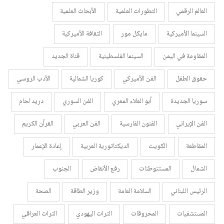
العالم الرقمي
التطورات العلمية
الأبحاث العلمية
السينما الأميركية
مايكل مور
الثقافة الأميركية
المقاومة في اليمن
السينما الفلسطينية
قناة الجديد
حقوق الطفل
الفن الأميركي
كوريا الشمالية
الأدب الروسي
سوريا الجديدة
أبو العلاء المعري
الفن السوري
دريد لحام
الفن الإيراني
الفنون الفارسية
الفن العربي
القرأن الكريم
المقاطعة
الكويت
الديكتاتورية العربية
إعادة الإعمار
الشمال
المستتوطنات
رفع الأنقاض
الجنوب
الرئيس اللبناني
السلامة العامة
وزير الطاقة
الصحة
المستشفيات
المحروقات
التراث اليهودي
التراث العراقي