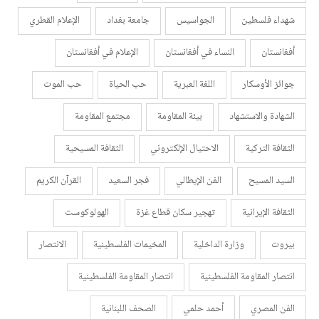
شهداء فلسطين
الجواسيس
جامعة بغداد
الإعلام القطري
أفغانستان
النساء في أفغانستان
الإعلام في أفغانستان
جوائز الأوسكار
اللغة العبرية
حب الحياة
حب الموت
الشهادة والاستشهاد
بيئة المقاومة
مجتمع المقاومة
الثقافة التركية
الاحتيال الإلكتروني
الثقافة المسيحية
السيد المسيح
الفن الإيطالي
فجر السعيد
القرآن الكريم
الثقافة الإيرانية
تهجير سكان قطاع غزة
الهولوكوست
بيروت
وزارة الداخلية
المخيمات الفلسطينية
الانتصار
انتصار المقاومة الفلسطينية
انتصار المقاومة الفلسطينية
الفن المصري
أحمد حلمي
الصحف اللبنانية