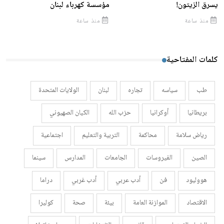
يسرق الزيتون!
مؤسسة كهرباء لبنان
منذ ساعة
منذ ساعة
كلمات المفتاحية
طب
سياسه
تجاره
لبنان
الولايات المتحدة
بريطانيا
أوكرانيا
حزب الله
الكيان الصهيوني
رياض سلامة
محاكمة
التربية والتعليم
اجتماعية
الصين
الفيروسات
الجامعات
المدارس
سينما
هووليود
فن
أدب عربي
أدب غربي
دراما
الاقتصاد
الموازنة العامة
بيئة
صحة
كوليرا