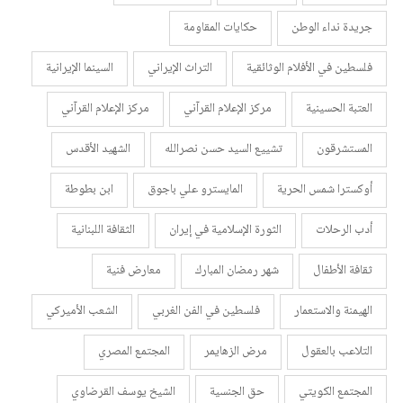
جريدة نداء الوطن
حكايات المقاومة
فلسطين في الأفلام الوثائقية
التراث الإيراني
السينما الإيرانية
العتبة الحسينية
مركز الإعلام القرآني
مركز الإعلام القرآني
المستشرقون
تشييع السيد حسن نصرالله
الشهيد الأقدس
أوكسترا شمس الحرية
المايسترو علي باجوق
ابن بطوطة
أدب الرحلات
الثورة الإسلامية في إيران
الثقافة اللبنانية
ثقافة الأطفال
شهر رمضان المبارك
معارض فنية
الهيمنة والاستعمار
فلسطين في الفن الغربي
الشعب الأميركي
التلاعب بالعقول
مرض الزهايمر
المجتمع المصري
المجتمع الكويتي
حق الجنسية
الشيخ يوسف القرضاوي