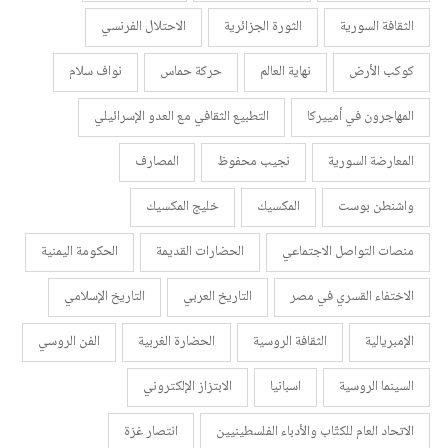
الثقافة السورية
الثورة الجزائرية
الاحتلال الفرنسي
كوكب الأرض
نهاية العالم
حركة حماس
نواف سلام
المهاجرون في أمييركا
التطبيع الثقافي مع العدو الإسرائيلي
المعارضة السورية
نجيب محفوظ
المصارف
واشنطن بوست
المكسيك
خليج المكسيك
منصات التواصل الاجتماعي
الحضارات القديمة
الحكومة اليمنية
الاختفاء القسري في مصر
التاريخ العربي
التاريخ الإسلامي
الإمبريالية
الثقافة الروسية
الحضارة الغربية
الفن الروسي
السينما الروسية
اسبانيا
الابتزاز الإلكتروني
الاتحاد العام للكتّاب والأدباء الفلسطينيين
انتصار غزة