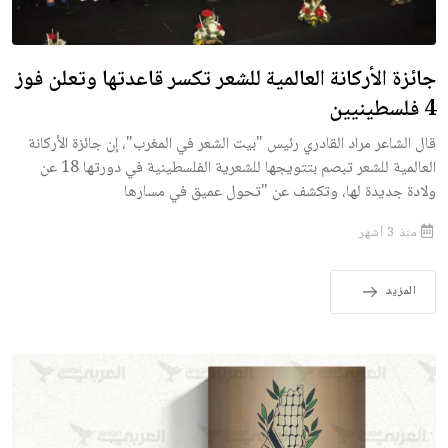
جائزة الأركانة العالمية للشعر تكسر قاعدتها وتعلن فوز
4 فلسطينيين
قال الشاعر مراد القادري رئيس "بيت الشعر في المغرب"، إن جائزة الأركانة
العالمية للشعر تبصم بتتويجها للشعرية الفلسطينية في دورتها 18 عن
ولادة جديدة لها، وتكشف عن "تحول عميق في مسارها
منذ 3 أشهر
المزيد