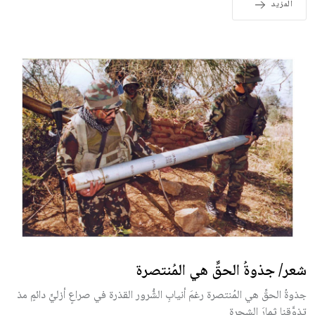
المزيد
شعر/ جذوةُ الحقِّ هي المُنتصرة
جذوةُ الحقِّ هي المُنتصرة رغمَ أنيابِ الشُّرور القذرة في صراعٍ أزليٍّ دائمٍ مذ
تذوَّقنا ثٍمارَ الشجرة