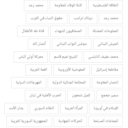
الثقافة الفلسطينية
كتلة الوفاء للمقاومة
محمد رعد
محمد رعد
دونالد ترامب
حقوق النساء في الغرب
المعلومات المضللة
الصحافيون الشهداء
قناة طه للأطفال
الجيش اللبناني
مجلس النواب اللبناني
أنصار الله
محمد عفيف النابلسي
الشيخ نعيم قاسم
معركة أولي الباس
مقاطعة إسرائيل
المفوضية الأوروبية
القمة العربية
انتصار المقاومة
المحكمة الجنائية الدولية
المهرجانات الدولية
سمير جعجع
كميل شمعون
الحرب الأهلية في لبنان
الإسلام في أوروبا
المرأة العربية
النظام السوري
بشار الأسد
الجماعات المسلحة
الحركات الجهادية
الجمهورية السورية العربية