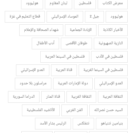
معرض الكتاب
فلسطين
لبنان المقاوم
هوليوود
هوليوود
جيل z
الموساد الإسرائيلي
قطاع التعليم في غزة
الأخبار الكاذبة
الإبادة الجماعية
شهداء الصحافة والإعلام
النازية الصهيونية
طوفان الأقصى
أدب الأطفال
فلسطين في الأدب
فلسطين في السينما العربية
فلسطين في السينما الغربية
قناة العربية
العدو الإسرائيلي
العدو الإسرائيلي
دولة الإمارات العربية
مراسلون بلا حدود
الثقافة العربية
الثقافة الغربية
قناة المنار
الدراما السورية
السيد حسن نصرالله
الفن الغربي
الأناشيد الفلسطينية
بنيامين نتنياهو
نتفلكس
الرئيس بشار الأسد