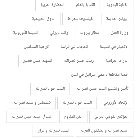
الكتابة اليدوية
الكتابة بالقلم
الحضارة العربية
اليونان القديمة
الفيلسوف سقراط
الدول الخليجية
وزارة العمل
مطار بيروت
والت ديزني
السينما الأوروبية
الانحياز في السينما
الحجاب في فرنسا
كراهية المسلمين
الدراما العراقية
زينب حسن نصرالله
الشهيد حسن قصير
حملة مقاطعة داعمي إسرائيل في لبنان
تأبين وتشييع السيد حسن نصرالله
السيد جواد نصرالله
الإتحاد الأوروبي
السيد جواد نصرالله
فلسطين والسيد نصرالله
المؤتمر القومي العربي
الفن المقاوم
اغتيال السيد حسن نصرالله
السيد نصرالله والمثقفون العرب
السيد نصرالله وإيران