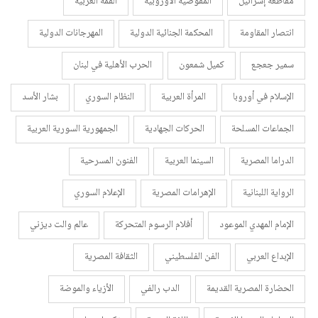
مقاطعة إسرائيل
المفوضية الأوروبية
القمة العربية
انتصار المقاومة
المحكمة الجنائية الدولية
المهرجانات الدولية
سمير جعجع
كميل شمعون
الحرب الأهلية في لبنان
الإسلام في أوروبا
المرأة العربية
النظام السوري
بشار الأسد
الجماعات المسلحة
الحركات الجهادية
الجمهورية السورية العربية
الدراما المصرية
السينما العربية
الفنون المسرحية
الرواية اللبنانية
الإهرامات المصرية
الإعلام السوري
الإمام المهدي الموعود
أفلام الرسوم المتحركة
عالم والت ديزني
الإبداع العربي
الفن الفلسطيني
الثقافة المصرية
الحضارة المصرية القديمة
الدب رالفي
الأزياء والموضة