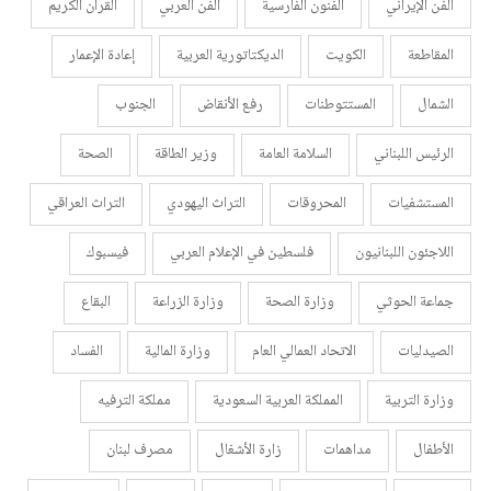
الفن الإيراني
الفنون الفارسية
الفن العربي
القرأن الكريم
المقاطعة
الكويت
الديكتاتورية العربية
إعادة الإعمار
الشمال
المستتوطنات
رفع الأنقاض
الجنوب
الرئيس اللبناني
السلامة العامة
وزير الطاقة
الصحة
المستشفيات
المحروقات
التراث اليهودي
التراث العراقي
اللاجئون اللبنانيون
فلسطين في الإعلام العربي
فيسبوك
جماعة الحوثي
وزارة الصحة
وزارة الزراعة
البقاع
الصيدليات
الاتحاد العمالي العام
وزارة المالية
الفساد
وزارة التربية
المملكة العربية السعودية
مملكة الترفيه
الأطفال
مداهمات
زارة الأشغال
مصرف لبنان