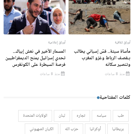
أوراق ثقافية
أوراق إعلامية
مأساة سبتة.. قسّ إسباني يطالب
المسمار الأخير في نعش إيباك..
بـقصف الرباط وغزو المغرب
تحدي إسرائيل يمنح الديمقراطيين
وتنصير سكانه
فرصة السيطرة على الكونغرس
منذ 8 ساعات
منذ 8 ساعات
كلمات المفتاحية
طب
سياسه
تجاره
لبنان
الولايات المتحدة
بريطانيا
أوكرانيا
حزب الله
الكيان الصهيوني