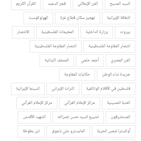
السيد المسيح
الفن الإيطالي
فجر السعيد
القرآن الكريم
الثقافة الإيرانية
تهجير سكان قطاع غزة
الهولوكوست
بيروت
وزارة الداخلية
المخيمات الفلسطينية
الانتصار
انتصار المقاومة الفلسطينية
انتصار المقاومة الفلسطينية
الفن المصري
أحمد حلمي
الصحف اللبنانية
جريدة نداء الوطن
حكايات المقاومة
فلسطين في الأفلام الوثائقية
التراث الإيراني
السينما الإيرانية
العتبة الحسينية
مركز الإعلام القرآني
مركز الإعلام القرآني
المستشرقون
تشييع السيد حسن نصرالله
الشهيد الأقدس
أوكسترا شمس الحرية
المايسترو علي باجوق
ابن بطوطة