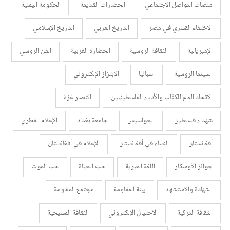
منصات التواصل الاجتماعي
الحضارات القديمة
الحكومة اليمنية
الاختفاء القسري في مصر
التاريخ العربي
التاريخ الإسلامي
الإمبريالية
الثقافة الروسية
الحضارة الغربية
الفن الروسي
السينما الروسية
اسبانيا
الابتزاز الإلكتروني
الاتحاد العام للكتّاب والأدباء الفلسطينيين
انتصار غزة
شهداء فلسطين
الجواسيس
جامعة بغداد
الإعلام القطري
أفغانستان
النساء في أفغانستان
الإعلام في أفغانستان
جوائز الأوسكار
اللغة العبرية
حب الحياة
حب الموت
الشهادة والاستشهاد
بيئة المقاومة
مجتمع المقاومة
الثقافة التركية
الاحتيال الإلكتروني
الثقافة المسيحية