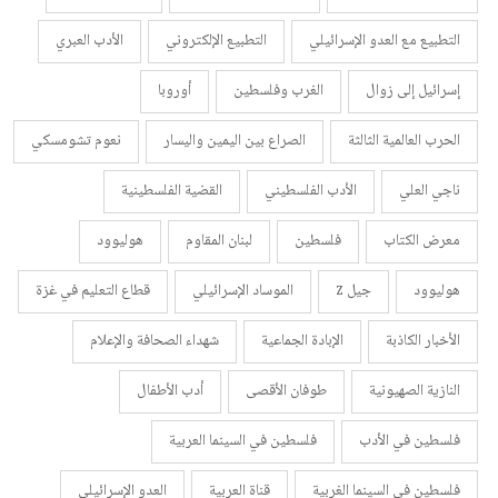
التطبيع مع العدو الإسرائيلي
التطبيع الإلكتروني
الأدب العبري
إسرائيل إلى زوال
الغرب وفلسطين
أوروبا
الحرب العالمية الثالثة
الصراع بين اليمين واليسار
نعوم تشومسكي
ناجي العلي
الأدب الفلسطيني
القضية الفلسطينية
معرض الكتاب
فلسطين
لبنان المقاوم
هوليوود
هوليوود
جيل z
الموساد الإسرائيلي
قطاع التعليم في غزة
الأخبار الكاذبة
الإبادة الجماعية
شهداء الصحافة والإعلام
النازية الصهيونية
طوفان الأقصى
أدب الأطفال
فلسطين في الأدب
فلسطين في السينما العربية
فلسطين في السينما الغربية
قناة العربية
العدو الإسرائيلي