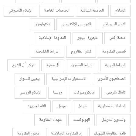
الإسلام
الجامعة اللبنانية
الجامعات الخاصة
الإعلام الأميركي
الأمن السيبراني
التجسس الإلكتروني
تكنولوجيا
منصة إكس
مجزرة البيجر
المقاومة الإسلامية
قصص المقاومة
لبنان المقاروم
الدراما الخليجية
الدراما العربية
الدراما المصرية
أل سعود
تركي أل الشيخ
الصحافيون الأسرى
الاستخبارات الإسرائيلية
يحيى السنوار
كامالا هاريس
مايكروسوفت
روسيا
الإعلام الروسي
السلطة الفلسطينية
غوغل
غوغل
قناة الجزيرة
ونستون تشرشل
الهولوكست
شهداء المقاومة
قادة المقاومة الشهداء
رد المقاومة الإسلامية
محور المقاومة