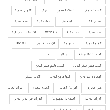
الأدب الأفريقي
الإعلام المصري
تركيا
الفنون الغربية
معارض الكتب
إبراهيم عقيل
عماد مغنية
عماد مغنية
عماد مغنية
عماد مغنية
قناة mtv
الانتخابات الأميركية
الأزهر الشريف
السعودية
الإعلام الخليجي
قناة lbc
القرصنة الإلكترونية
الجزائر
الجزائر
السيد هاشم صفي الدين
السيد هاشم صفي الدين
الهجرة والمهاجرين
المهاجرون العرب
الأدب اللبناني
علي حجازي
المراسل الحربي
الإعلام المقاوم
التراث العربي
الدراما الغربية
العنصرية الصهيونية
الثورات في العالم العربي
إياون ماسك
الأزمات الاجتماعية في الحروب