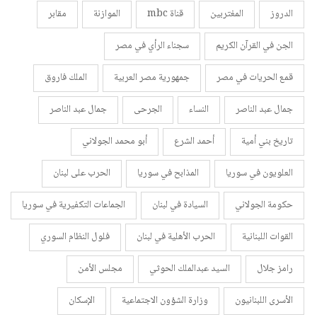
الدروز
المغتربين
قناة mbc
الموازنة
مقابر
الجن في القرآن الكريم
سجناء الرأي في مصر
قمع الحريات في مصر
جمهورية مصر العربية
الملك فاروق
جمال عبد الناصر
النساء
الجرحى
جمال عبد الناصر
تاريخ بني أمية
أحمد الشرع
أبو محمد الجولاني
العلويون في سوريا
المذابح في سوريا
الحرب على لبنان
حكومة الجولاني
السيادة في لبنان
الجماعات التكفيرية في سوريا
القوات اللبنانية
الحرب الأهلية في لبنان
فلول النظام السوري
رامز جلال
السيد عبدالملك الحوثي
مجلس الأمن
الأسرى اللبنانيون
وزارة الشؤون الاجتماعية
الإسكان