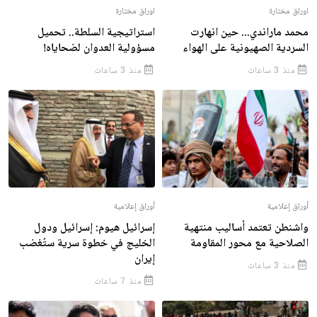
اوراق مختارة
اوراق مختارة
محمد ماراندي... حين انهارت
استراتيجية السلطة.. تحميل
السردية الصهيونية على الهواء
مسؤولية العدوان لضحاياه!
منذ 3 ساعات
منذ 3 ساعات
أوراق إعلامية
أوراق إعلامية
واشنطن تعتمد أساليب منتهية
إسرائيل هيوم: إسرائيل ودول
الصلاحية مع محور المقاومة
الخليج في خطوة سرية ستُغضب
إيران
منذ 3 ساعات
منذ 7 ساعات