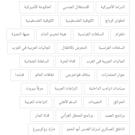
الدراما الأميركية
الاستغلال الجنسي
الحكومة الأميركية
انطوان كرباج
الكوفية الفلسطينية
الكوفية الفلسطينية
تلغرام
السلطات الفرنسية
هيئة تحرير الشام
جبهة النصرة
السلطات الفرنسية
التحرش بالأطفال
الجاليات العربية في الغرب
الجاليات العربية في الغرب
قناة الحرة
السلطنة العثمانية
حوار الحضارات
سلاف فواخرجي
ثقافات العالم
فنلندا
سياسات ترامب الداخلية
النزاعات العربية
مرفأ بيروت
الحرائق
التعيينات
السلم الأهلي
النزاعات العربية
برنامج العميد
برنامج المحفل القرأني
قناة المنار
الناطق العسكري لسرايا القدس أبو الحمز
مارك زوكربيرغ