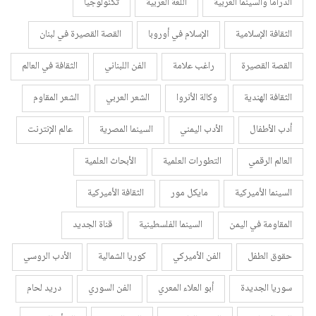
الدراما والسينما الغربية
اللغة العربية
تكنولوجيا
الثقافة الإسلامية
الإسلام في أوروبا
القصة القصيرة في لبنان
القصة القصيرة
راغب علامة
الفن اللبناني
الثقافة في العالم
الثقافة الهندية
وكالة الأنروا
الشعر العربي
الشعر المقاوم
أدب الأطفال
الأدب اليمني
السينما المصرية
عالم الإنترنت
العالم الرقمي
التطورات العلمية
الأبحاث العلمية
السينما الأميركية
مايكل مور
الثقافة الأميركية
المقاومة في اليمن
السينما الفلسطينية
قناة الجديد
حقوق الطفل
الفن الأميركي
كوريا الشمالية
الأدب الروسي
سوريا الجديدة
أبو العلاء المعري
الفن السوري
دريد لحام