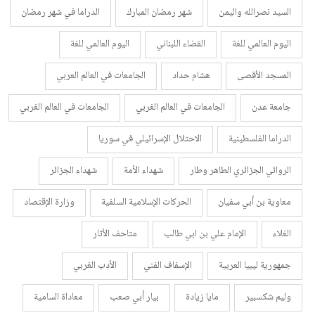
السيد نصرالله واليمن
شهر رمضان المبارك
الدراما في شهر رمضان
اليوم العالمي للغة
القضاء اللبناني
اليوم العالمي للغة
المسجد الأقصى
هشام حداد
الجامعات في العالم العربي
جامعة عدن
الجامعات في العالم الغربي
الجامعات في العالم الغربي
الدراما الفلسطينية
الاحتلال الإسرائيلي في سوريا
الروائي الجزائري الطاهر وطار
شهداء الأمة
شهداء الجزائر
معاوية بن أبي سفيان
الحركات الإسلامية السلفية
وزارة الإقتصاد
الغلاء
الإمام علي بن ابي طالب
متاحف الأثار
جمهورية ليبيا العربية
الإسفاف الفني
الأدب الغربي
وليم شكسبير
مايا زيادة
بيار أبي صعب
معاداة السامية