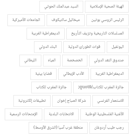
الهيئة الصحية الإسلامية
السيد عبدالملك الحوثي
الرئيس الروسي بوتين
ميخائيل سالتيكوف
الجامعات الأميركية
المسلسلات التاريخية وتزيف التأريخ
الديمقراطية الغربية
اليونفيل
قوات الطورائ الدولية
البنك الدولي
صندوق النقد الدولي
الخصخصة
المياه
الليطاني
الديمقراطية الغربية
الأدب الإيطالي
قضايا بيئية
جائزة المغرب للكتاب\&quot;
جائزة المغرب للكتاب
الاستعمار الفرنسي
شركة الصباح إخوان
تطبيقات إلكترونية
الأغنية الفلسطينية الوطنية
الانتخابات البلدية
الإمتحانات الرسمية
رجب طيب أردوغان
منطقة غرب آسيا (الشرق الأوسط)