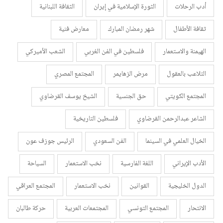
أدب الرحلات
الثورة الإسلامية في إيران
الثقافة اللبنانية
ثقافة الأطفال
شهر رمضان المبارك
معارض فنية
الهيمنة والاستعمار
فلسطين في الفن الغربي
الشعب الأميركي
التلاعب بالعقول
مرض الزهايمر
المجتمع المصري
المجتمع الكويتي
حق الجنسية
الشيخ يوسف القرضاوي
الشاعر عبدالرحمن القرضاوي
فلسطين التاريخية
الخيال العلمي في السينما
الفن السعودي
الرئيس جوزف عون
الأدب الإيراني
اللغة الفارسية
نخب الاستعمار
السياحة
الدول الخليجية
القوانين
نخب الاستعمار
المجتمع العراقي
الانتحار
المجتمع التونسي
المجتمعات العربية
حركة طالبان