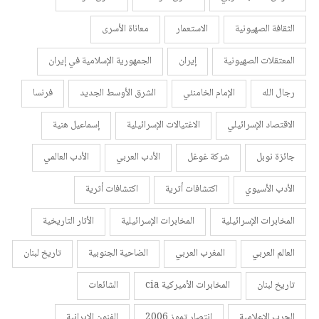
الثقافة الصهيونية
الاستعمار
معاناة الأسرى
المعتقلات الصهيونية
إيران
الجمهورية الإسلامية في إيران
رجال الله
الإمام الخامنئي
الشرق الأوسط الجديد
فرنسا
الاقتصاد الإسرائيلي
الاغتيالات الإسرائيلية
إسماعيل هنية
جائزة نوبل
شركة غوغل
الأدب العربي
الأدب العالمي
الأدب الأسيوي
اكتشافات أثرية
اكتشافات أثرية
المخابرات الإسرائيلية
المخابرات الإسرائيلية
الأثار التاريخية
العالم العربي
المغرب العربي
الضاحية الجنوبية
تاريخ لبنان
تاريخ لبنان
المخابرات الأميركية cia
الشائعات
الحرب الإعلامية
انتصار تموز 2006
الفنون الإيرانية