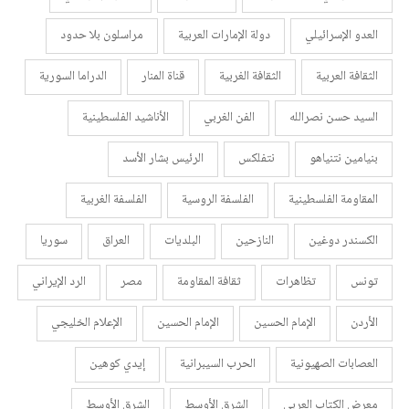
العدو الإسرائيلي
دولة الإمارات العربية
مراسلون بلا حدود
الثقافة العربية
الثقافة الغربية
قناة المنار
الدراما السورية
السيد حسن نصرالله
الفن الغربي
الأناشيد الفلسطينية
بنيامين نتنياهو
نتفلكس
الرئيس بشار الأسد
المقاومة الفلسطينية
الفلسفة الروسية
الفلسفة الغربية
الكسندر دوغين
النازحين
البلديات
العراق
سوريا
تونس
تظاهرات
ثقافة المقاومة
مصر
الرد الإيراني
الأردن
الإمام الحسين
الإمام الحسين
الإعلام الخليجي
العصابات الصهيونية
الحرب السيبرانية
إيدي كوهين
معرض الكتاب العربي
الشرق الأوسط
الشرق الأوسط