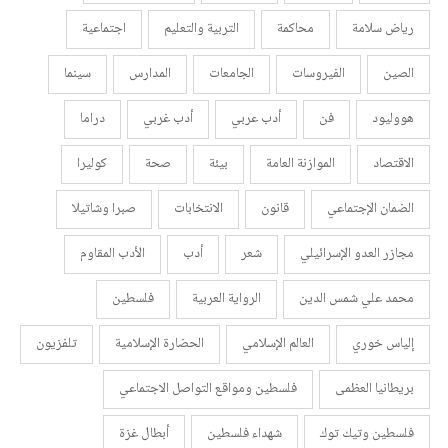
رياض سلامة
محاكمة
التربية والتعليم
اجتماعية
الصين
الفيروسات
الجامعات
المدارس
سينما
هووليود
فن
أدب عربي
أدب غربي
دراما
الاقتصاد
الموازنة العامة
بيئة
صحة
كوليرا
الضمان الإجتماعي
قانون
الانتخابات
صبرا وشاتيلا
مجازر العدو الإسرائيلي
شعر
أدب
الأدب المقاوم
محمد علي شمس الدين
الرواية العربية
فلسطين
إلياس خوري
العالم الإسلامي
الحضارة الإسلامية
تلفزيون
بريطانيا العظمى
فلسطين ومواقع التواصل الاجتماعي
فلسطين وتيك توك
شهداء فلسطين
أبطال غزة