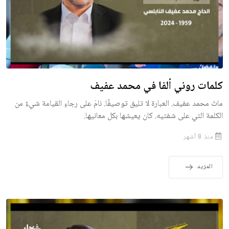
كلمات روني ألفا في محمد عفيف
ماتَ محمد عفيف. العبارة لا تليق توصيفًا. نامَ على رجاءِ القيامة شيءٌ من
الكلمة التي على شفتيه. كان يعيشها بكل معانيها.
منذ 8 أشهر
المزيد