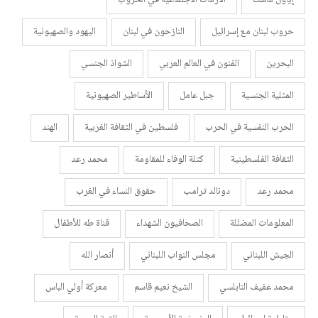
حروب لبنان مع إسرائيل
النازحون في لبنان
اليهود والصهيونية
البحرين
الفنون في العالم العربي
الشواذ الجنسي
المثلية الجنسية
جبل عامل
الأساطير الصهيونية
الحرب النفسية في الحرب
فلسطين في الثقافة الغربية
الهند
الثقافة الفلسطينية
كتلة الوفاء للمقاومة
محمد رعد
محمد رعد
دونالد ترامب
حقوق النساء في الغرب
المعلومات المضللة
الصحافيون الشهداء
قناة طه للأطفال
الجيش اللبناني
مجلس النواب اللبناني
أنصار الله
محمد عفيف النابلسي
الشيخ نعيم قاسم
معركة أولي الباس