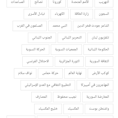
التهريب
الأمم المتحدة
كورونا
نصائح
المساعدات
السجون
زارة الطاقة
الكهرباء
تبادل الأسرى
الشاعر جودت فخر الدين
النبي محمد
المسلمون في الغرب
تلفزيون لبنان
التحرير اللبناني
الجنوب اللبناني
الحكومة اللبنانية
الجمعيات النسوية
الحركة النسوية
الثقافة السورية
الثورة الجزائرية
الاحتلال الفرنسي
كوكب الأرض
نهاية العالم
حركة حماس
نواف سلام
المهاجرون في أمييركا
التطبيع الثقافي مع العدو الإسرائيلي
المعارضة السورية
نجيب محفوظ
المصارف
واشنطن بوست
المكسيك
خليج المكسيك