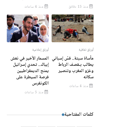
منذ 15 دقائق
منذ 4 ساعات
أوراق ثقافية
أوراق إعلامية
مأساة سبتة.. قسّ إسباني
المسمار الأخير في نعش
يطالب بـقصف الرباط
إيباك.. تحدي إسرائيل
وغزو المغرب وتنصير
يمنح الديمقراطيين
سكانه
فرصة السيطرة على
الكونغرس
منذ 4 ساعات
منذ 5 ساعات
كلمات المفتاحية