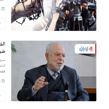
منذ
ا
الش
ضوء
سيرة
النا
فقط…
منذ
ا