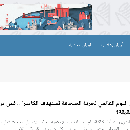
أوراق إعلامية
اوراق مختارة
اليوم العالمي لحرية الصحافة تُستهدف الكاميرا .. فمن ي
قيقة؟
في لبنان، ومنذ آذار 2026، لم تعد التغطية الإعلامية مجرّد مهنة، بل أصبحت ف
 إلى الميدان.. احتمال عودة.. أو غياب..وكل بث مباشر.. قد يكون الأخير..