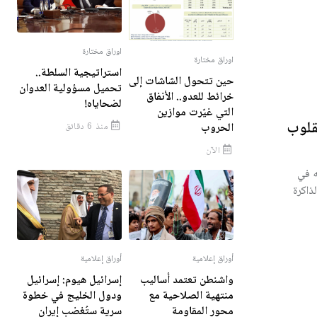
اوراق مختارة
اوراق مختارة
استراتيجية السلطة..
حين تتحول الشاشات إلى
تحميل مسؤولية العدوان
خرائط للعدو.. الأنفاق
لضحاياه!
التي غيّرت موازين
لقلوب
الحروب
منذ 6 دقائق
الآن
ه في
ذاكرة
أوراق إعلامية
أوراق إعلامية
واشنطن تعتمد أساليب
إسرائيل هيوم: إسرائيل
منتهية الصلاحية مع
ودول الخليج في خطوة
محور المقاومة
سرية ستُغضب إيران