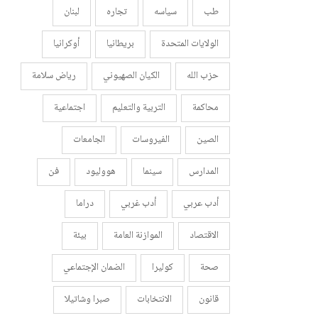
طب
سياسه
تجاره
لبنان
الولايات المتحدة
بريطانيا
أوكرانيا
حزب الله
الكيان الصهيوني
رياض سلامة
محاكمة
التربية والتعليم
اجتماعية
الصين
الفيروسات
الجامعات
المدارس
سينما
هووليود
فن
أدب عربي
أدب غربي
دراما
الاقتصاد
الموازنة العامة
بيئة
صحة
كوليرا
الضمان الإجتماعي
قانون
الانتخابات
صبرا وشاتيلا