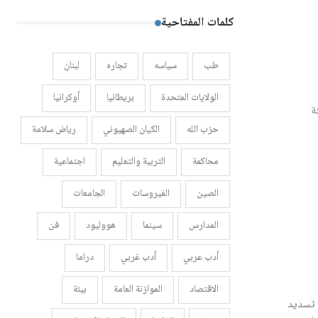
كلمات المفتاحية
طب
سياسه
تجاره
لبنان
الولايات المتحدة
بريطانيا
أوكرانيا
ة
حزب الله
الكيان الصهيوني
رياض سلامة
محاكمة
التربية والتعليم
اجتماعية
الصين
الفيروسات
الجامعات
المدارس
سينما
هووليود
فن
أدب عربي
أدب غربي
دراما
الاقتصاد
الموازنة العامة
بيئة
 تسديد