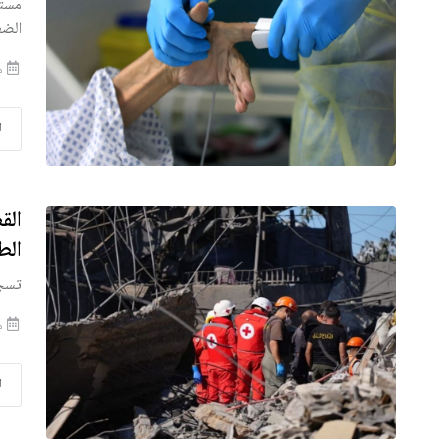
مستح
الض
منذ
ا
الق
الطب
تسجيل أكثر من 
منذ
ا