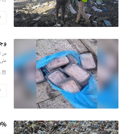
منذ
ا
وجب
من ا
على 
منذ
ا
40% من النفايات الطب