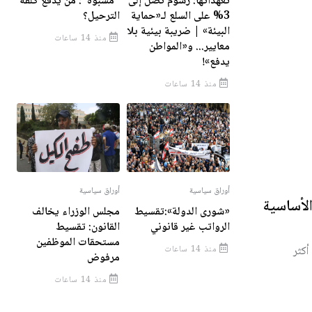
تعهداتها: رسوم تصل إلى
"مشبوه": مَن يدفع كلفة
3% على السلع لـ«حماية
الترحيل؟
البيئة» | ضريبة بيئية بلا
منذ 14 ساعات
معايير... و«المواطن
يدفع»!
منذ 14 ساعات
أوراق سياسية
أوراق سياسية
لأساسية
«شورى الدولة»:تقسيط
مجلس الوزراء يخالف
الرواتب غير قانوني
القانون: تقسيط
مستحقات الموظفين
أكثر
منذ 14 ساعات
مرفوض
منذ 14 ساعات