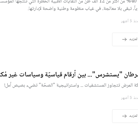
نحو 40% من أكثر من 12 ألف طن من النفايات الطبية الخطرة التي تنتجها ال
اً، تبقى بلا معالجة، في غياب منظومة وطنية واضحة لإدارتها.
 5 أشهر
لمزيد
رطان "يستشرس"... بين أرقام قياسيّة وسياسات غير مُكتم
ة المرض تتجاوز المستشفيات ... واستراتيجية "الصحّة" تضيء بصيص أمل!
 5 أشهر
لمزيد