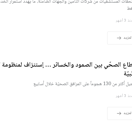
قات المستشفيات من شركات التأمين والجهات الضامنة، ما يهدّد استمرار الخد
غط
 3 أشهر
لمزيد
طاع الصحّي بين الصمود والخسائر … إستنزاف لمنظومة ال
يّة
130 هجوماً على المرافق الصحيّة خلال أسابيع
 3 أشهر
لمزيد