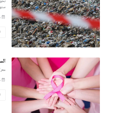
سنوي
منذ
ا
الس
معرك
منذ
ا