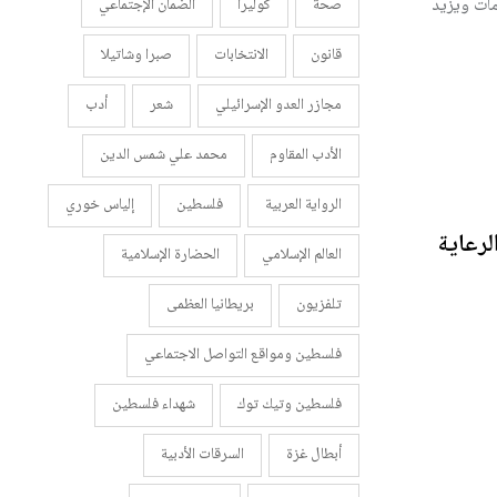
مات ويزيد
صحة
كوليرا
الضمان الإجتماعي
قانون
الانتخابات
صبرا وشاتيلا
مجازر العدو الإسرائيلي
شعر
أدب
الأدب المقاوم
محمد علي شمس الدين
الرواية العربية
فلسطين
إلياس خوري
رعاية
العالم الإسلامي
الحضارة الإسلامية
تلفزيون
بريطانيا العظمى
فلسطين ومواقع التواصل الاجتماعي
فلسطين وتيك توك
شهداء فلسطين
أبطال غزة
السرقات الأدبية