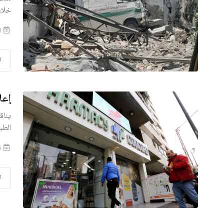
خلال
2026-07-20
ا
إعل
يناق
الطب
2026-07-15
ا