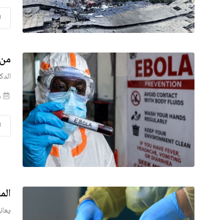
ا
من 
الدك
من
ا
الم
يعان