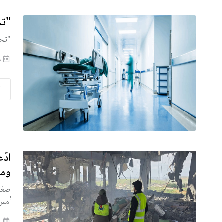
"تح
"تحا
منذ
ا
ادّ
ومب
صعّد
أمس،