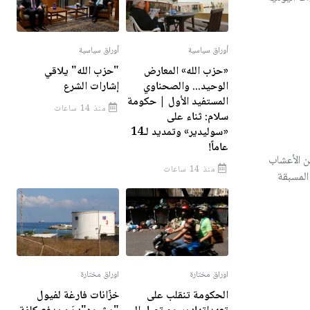
أوراق سياسية
أوراق سياسية
«حزب الله» المعارض
"حزب الله" يلاقي
الوحيد... والصحناوي
إشارات الشرع
المستفيد الأول | حكومة
منذ 14 ساعات
سلام: ثناء على
«سوليدير» وتمديد لـ14
عاماً!
ن الأعشاب
منذ 14 ساعات
المسبقة
اوراق مختارة
اوراق مختارة
الحكومة تنقلب على
خزّانات فارغة لفيول