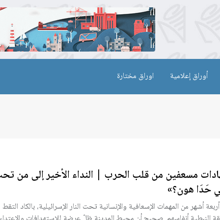
أوراق إعلامية
اوراق مختارة
دات مسعفين من قلب الحرب | النداء الأخير إلى من تحت 
 حَدَا هون؟»
أربعة أشهر من المهمات الإسعافية والإنسانية تحت النار الإسرائيلية، بالكاد التقط
ة النبطية أنفاسهم. صحيح أن محيط المدينة ظلّ عرضة للاستهدافات والاعتداءا