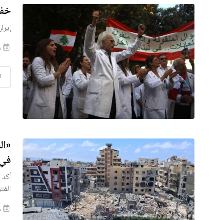
خفض
إيرا
من
ا
«ال
في 
أكد 
الفت
من