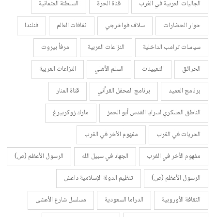
الجاليات العربية في الغرب
قناة الحرة
السلطنة العثمانية
حوار الحضارات
سلاف فواخرجي
ثقافات العالم
فنلندا
سياسات ترامب الداخلية
النزاعات العربية
مرفأ بيروت
الحرائق
التعيينات
السلم الأهلي
النزاعات العربية
برنامج العميد
برنامج المحفل القرأني
قناة المنار
الناطق العسكري لسرايا القدس أبو الحمز
مارك زوكربيرغ
الحريات في الغرب
مفهوم الأخر في الغرب
مفهوم الأخر في الغرب
الجهاد في سبيل الله
الرسول الأعظم (ص)
الرسول الأعظم (ص)
تنظيم الدولة الإسلامية داعش
الثقافة الأوروبية
الدراما السعودية
مسلسل شارع الأعشى