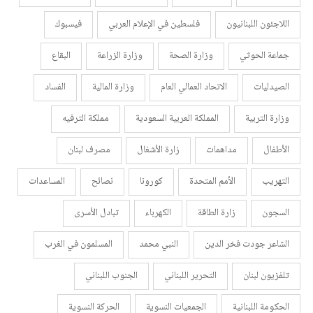
اللاجئون اللبنانيون
فلسطين في الإعلام العربي
فيسبوك
جماعة الحوثي
وزارة الصحة
وزارة الزراعة
البقاع
الصيدليات
الاتحاد العمالي العام
وزارة المالية
الفساد
وزارة التربية
المملكة العربية السعودية
مملكة الترفيه
الأطفال
مداهمات
زارة الأشغال
مصرف لبنان
التهريب
الأمم المتحدة
كورونا
نصائح
المساعدات
السجون
زارة الطاقة
الكهرباء
تبادل الأسرى
الشاعر جودت فخر الدين
النبي محمد
المسلمون في الغرب
تلفزيون لبنان
التحرير اللبناني
الجنوب اللبناني
الحكومة اللبنانية
الجمعيات النسوية
الحركة النسوية