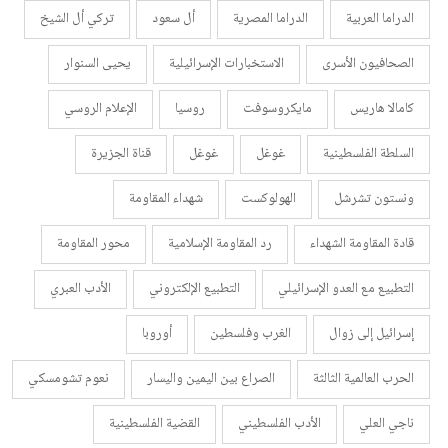
الدراما العربية
الدراما المصرية
أل سعود
تركي أل الشيخ
الصحافيون الأسرى
الاستخبارات الإسرائيلية
يحيى السنوار
كامالا هاريس
مايكروسوفت
روسيا
الإعلام الروسي
السلطة الفلسطينية
غوغل
غوغل
قناة الجزيرة
ونستون تشرشل
الهولوكست
شهداء المقاومة
قادة المقاومة الشهداء
رد المقاومة الإسلامية
محور المقاومة
التطبيع مع العدو الإسرائيلي
التطبيع الإلكتروني
الأدب العبري
إسرائيل إلى زوال
الغرب وفلسطين
أوروبا
الحرب العالمية الثالثة
الصراع بين اليمين واليسار
نعوم تشومسكي
ناجي العلي
الأدب الفلسطيني
القضية الفلسطينية