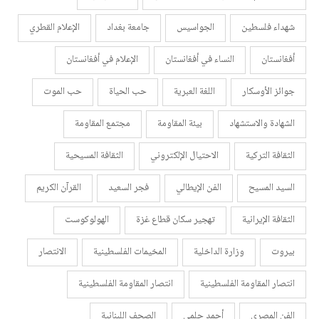
شهداء فلسطين
الجواسيس
جامعة بغداد
الإعلام القطري
أفغانستان
النساء في أفغانستان
الإعلام في أفغانستان
جوائز الأوسكار
اللغة العبرية
حب الحياة
حب الموت
الشهادة والاستشهاد
بيئة المقاومة
مجتمع المقاومة
الثقافة التركية
الاحتيال الإلكتروني
الثقافة المسيحية
السيد المسيح
الفن الإيطالي
فجر السعيد
القرآن الكريم
الثقافة الإيرانية
تهجير سكان قطاع غزة
الهولوكوست
بيروت
وزارة الداخلية
المخيمات الفلسطينية
الانتصار
انتصار المقاومة الفلسطينية
انتصار المقاومة الفلسطينية
الفن المصري
أحمد حلمي
الصحف اللبنانية