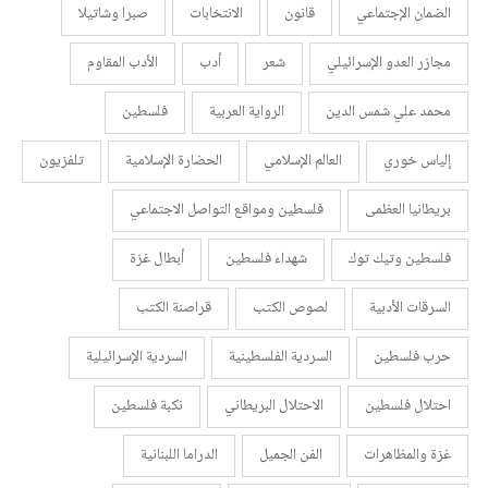
الضمان الإجتماعي
قانون
الانتخابات
صبرا وشاتيلا
مجازر العدو الإسرائيلي
شعر
أدب
الأدب المقاوم
محمد علي شمس الدين
الرواية العربية
فلسطين
إلياس خوري
العالم الإسلامي
الحضارة الإسلامية
تلفزيون
بريطانيا العظمى
فلسطين ومواقع التواصل الاجتماعي
فلسطين وتيك توك
شهداء فلسطين
أبطال غزة
السرقات الأدبية
لصوص الكتب
قراصنة الكتب
حرب فلسطين
السردية الفلسطينية
السردية الإسرائيلية
احتلال فلسطين
الاحتلال البريطاني
نكبة فلسطين
غزة والمظاهرات
الفن الجميل
الدراما اللبنانية