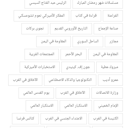
مسلسلات شهر رمضان المبارك
الرئيس عبد الفتاح السيسي
الفراعنة
قراءة في كتاب
المفكر الأميركي نعوم تشومسكي
صناعة الإجماع
التاريخ الأوروبي القديم
نجوى بركات
مجازر
الساحل السوري
المقاومة في اليمن
المقاومة في اليمن
البحر الأحمر
المجتمعات الغربية
مبروك عطية
جون إف. كينيدي
الاستخبارات الأميركية
عمرو أديب
التكنولوجيا والذكاء الاصطناعي
الآخلاق في الغرب
وزارة الاتصالات
الآخلاق في الغرب
يوم القدس العالمي
الإمام الخميني
الاستكبار العالمي
الاستكبار العالمي
الكنيسة في الغرب
الاعتداء الجنسي في الغرب
كنائس فرنسا