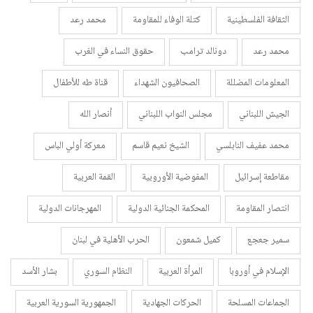
الثقافة الفلسطينية
كتلة الوفاء للمقاومة
محمد رعد
محمد رعد
دونالد ترامب
حقوق النساء في الغرب
المعلومات المضللة
الصحافيون الشهداء
قناة طه للأطفال
الجيش اللبناني
مجلس النواب اللبناني
أنصار الله
محمد عفيف النابلسي
الشيخ نعيم قاسم
معركة أولي الباس
مقاطعة إسرائيل
المفوضية الأوروبية
القمة العربية
انتصار المقاومة
المحكمة الجنائية الدولية
المهرجانات الدولية
سمير جعجع
كميل شمعون
الحرب الأهلية في لبنان
الإسلام في أوروبا
المرأة العربية
النظام السوري
بشار الأسد
الجماعات المسلحة
الحركات الجهادية
الجمهورية السورية العربية