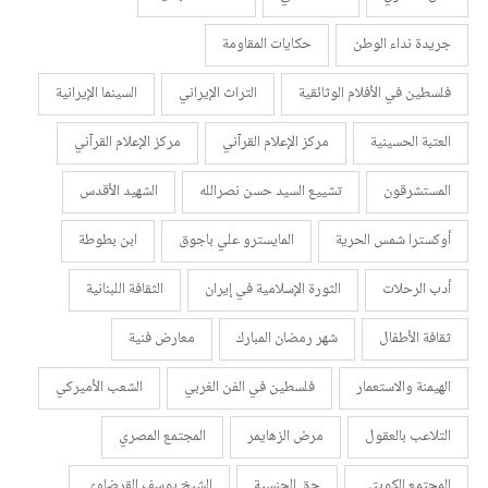
جريدة نداء الوطن
حكايات المقاومة
فلسطين في الأفلام الوثائقية
التراث الإيراني
السينما الإيرانية
العتبة الحسينية
مركز الإعلام القرآني
مركز الإعلام القرآني
المستشرقون
تشييع السيد حسن نصرالله
الشهيد الأقدس
أوكسترا شمس الحرية
المايسترو علي باجوق
ابن بطوطة
أدب الرحلات
الثورة الإسلامية في إيران
الثقافة اللبنانية
ثقافة الأطفال
شهر رمضان المبارك
معارض فنية
الهيمنة والاستعمار
فلسطين في الفن الغربي
الشعب الأميركي
التلاعب بالعقول
مرض الزهايمر
المجتمع المصري
المجتمع الكويتي
حق الجنسية
الشيخ يوسف القرضاوي