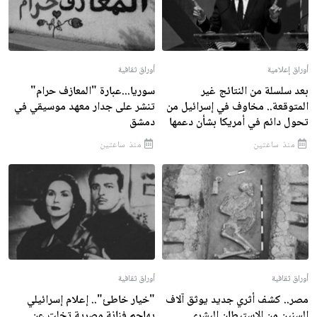
أوراق إعلامية
أوراق ثقافية
بعد سلسلة من النتائج غير
سوريا...عبارة "المعازف حرام"
المتوقعة.. مخاوف في إسرائيل من
تنشر على جدار معهد موسيقي في
تحول دائم في أمريكا بشأن دعمها
دمشق
منذ ساعتين
منذ ساعتين
أوراق ثقافية
أوراق ثقافية
مصر.. كشف أثري جديد يوثق آلاف
"خيار خاطئ".. إعلام إسرائيلي
السنين من الاستيطان البشري
يهاجم فنانة مصرية تخلت عن