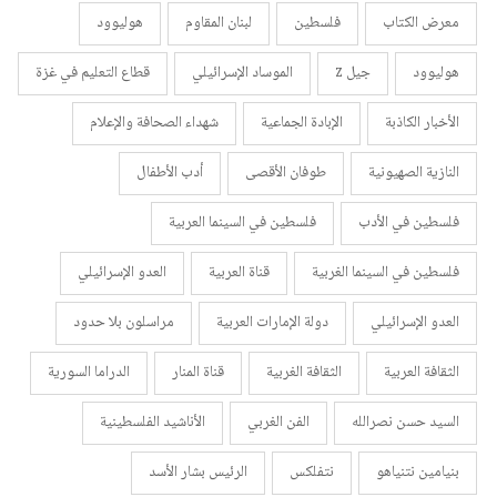
معرض الكتاب
فلسطين
لبنان المقاوم
هوليوود
هوليوود
جيل z
الموساد الإسرائيلي
قطاع التعليم في غزة
الأخبار الكاذبة
الإبادة الجماعية
شهداء الصحافة والإعلام
النازية الصهيونية
طوفان الأقصى
أدب الأطفال
فلسطين في الأدب
فلسطين في السينما العربية
فلسطين في السينما الغربية
قناة العربية
العدو الإسرائيلي
العدو الإسرائيلي
دولة الإمارات العربية
مراسلون بلا حدود
الثقافة العربية
الثقافة الغربية
قناة المنار
الدراما السورية
السيد حسن نصرالله
الفن الغربي
الأناشيد الفلسطينية
بنيامين نتنياهو
نتفلكس
الرئيس بشار الأسد