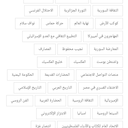
الثقافة السورية
الثورة الجزائرية
الاحتلال الفرنسي
كوكب الأرض
نهاية العالم
حركة حماس
نواف سلام
المهاجرون في أمييركا
التطبيع الثقافي مع العدو الإسرائيلي
المعارضة السورية
نجيب محفوظ
المصارف
واشنطن بوست
المكسيك
خليج المكسيك
منصات التواصل الاجتماعي
الحضارات القديمة
الحكومة اليمنية
الاختفاء القسري في مصر
التاريخ العربي
التاريخ الإسلامي
الإمبريالية
الثقافة الروسية
الحضارة الغربية
الفن الروسي
السينما الروسية
اسبانيا
الابتزاز الإلكتروني
الاتحاد العام للكتّاب والأدباء الفلسطينيين
انتصار غزة