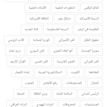
العالم الرقمي
التطورات العلمية
الأبحاث العلمية
السينما الأميركية
مايكل مور
الثقافة الأميركية
المقاومة في اليمن
السينما الفلسطينية
قناة الجديد
حقوق الطفل
الفن الأميركي
كوريا الشمالية
الأدب الروسي
سوريا الجديدة
أبو العلاء المعري
الفن السوري
دريد لحام
الفن الإيراني
الفنون الفارسية
الفن العربي
القرأن الكريم
المقاطعة
الكويت
الديكتاتورية العربية
إعادة الإعمار
الشمال
المستتوطنات
رفع الأنقاض
الجنوب
الرئيس اللبناني
السلامة العامة
وزير الطاقة
الصحة
المستشفيات
المحروقات
التراث اليهودي
التراث العراقي