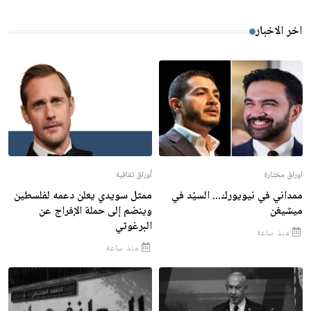
اخر الاخبار
اوراق مختارة
أوراق ثقافية
ممداني في نيويورك... السيّد في
ممثل سويدي يعلن دعمه لفلسطين
ميشيغن
وينضم إلى حملة الإفراج عن
البرغوثي
منذ ساعة
منذ ساعة