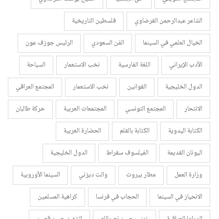
الشاعر عبدالرحمن القرضاوي
فلسطين التاريخية
الخيال العلمي في السينما
الفن السعودي
الرئيس جوزف عون
الأدب الإيراني
اللغة الفارسية
نخب الاستعمار
السياحة
الدول الخليجية
القوانين
نخب الاستعمار
المجتمع العراقي
الانتحار
المجتمع التونسي
المجتمعات العربية
حركة طالبان
الكتابة اليدوية
الكتابة بالقلم
الحضارة العربية
اليونان القديمة
الفيلسوف سقراط
الدول الخليجية
وزارة العمل
مطار بيروت
والت ديزني
السينما الأوروبية
الانحياز في السينما
الحجاب في فرنسا
كراهية المسلمين
الدراما العراقية
زينب حسن نصرالله
الشهيد حسن قصير