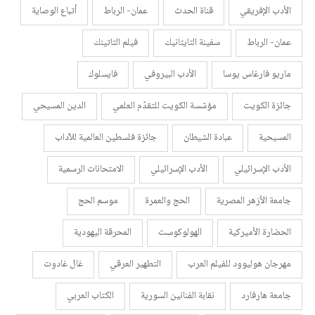
الأدب الإفريقي
قناة الحدث
عمان- الرباط
أتباع الوصاية
عمان- الرباط
سفينة التايتانيك
فيلم التاتينك
ماريو فارغاس يوسا
الأدب البيروفي
فايسلوك
جائزة الكويت
مؤسّسة الكويت للتقدّم العلمي
الدين المسيحي
المسيحية
عبادة الشيطان
جائزة فلسطين العالمية للآداب
الأدب الإسرائيلي
الأدب الإسرائيلي
الامتحانات الرسمية
جامعة الأزهر المصرية
الحج والعمرة
موسم الحج
الحضارة الأميركية
الهولوكوست
المحرقة اليهودية
مهرجان هوليوود للفيلم العرب
التطهير العرقي
غال غادوت
جامعة هارفارد
نقابة الفنانين السورية
الكتاب العربي