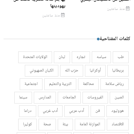
يهوديتها
منذ ساعتين
منذ ساعتين
كلمات المفتاحية
طب
سياسه
تجاره
لبنان
الولايات المتحدة
بريطانيا
أوكرانيا
حزب الله
الكيان الصهيوني
رياض سلامة
محاكمة
التربية والتعليم
اجتماعية
الصين
الفيروسات
الجامعات
المدارس
سينما
هووليود
فن
أدب عربي
أدب غربي
دراما
الاقتصاد
الموازنة العامة
بيئة
صحة
كوليرا