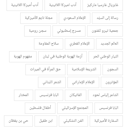
غابريال غارسيا ماركيز
أدب اميركا اللاتينية
أدب أميركا اللاتينية
رسالة إلى السيّد
الإعلام السعودي
مجلة تايم الأميركية
جمعية تيرو للفنون
مسرح إسطنبولي
سجن رومية
العالم الجديد
الإعلام القطري
سلاح المقاومة
التيار الوطني الحر
أزمة الهوية الوطنية في لبنان
مفهوم الهوية
السجون
الشريعة الإسلامية
حق المرأة في الميراث
المؤثرون
الإعلام الإماراتي
الشعر اللبناني
الشاعر إلياس لحود
الفاتيكان
البابا فرنسيس
المختار
البابا فرنسيس
المجتمع الإسرائيلي
أطفال فلسطين
السفارة الأميركية
الفن التشكيلي
ابن طفيل
حي بن يقظان