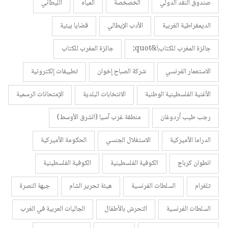
صندوق النقد الدولي
الخصخصة
المياه
الليطاني
الديمقراطية الغربية
الأدب الإيطالي
قضايا بيئية
جائزة المغرب للكتاب\&quot;
جائزة المغرب للكتاب
الاستعمار الفرنسي
شركة الصباح إخوان
تطبيقات إلكترونية
الأغنية الفلسطينية الوطنية
الانتخابات البلدية
الإمتحانات الرسمية
رجب طيب أردوغان
منطقة غرب آسيا (الشرق الأوسط)
الدراما الأميركية
الاستغلال الجنسي
الحكومة الأميركية
انطوان كرباج
الكوفية الفلسطينية
الكوفية الفلسطينية
تلغرام
السلطات الفرنسية
هيئة تحرير الشام
جبهة النصرة
السلطات الفرنسية
التحرش بالأطفال
الجاليات العربية في الغرب