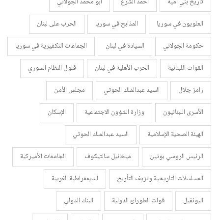
تاريخ بني أمية
أحمد الشرع
أبو محمد الجولاني
العلويون في سوريا
المذابح في سوريا
الحرب على لبنان
حكومة الجولاني
السيادة في لبنان
الجماعات التكفيرية في سوريا
القوات اللبنانية
الحرب الأهلية في لبنان
فلول النظام السوري
رامز جلال
السيد عبدالملك الحوثي
مجلس الأمن
الأسرى اللبنانيون
وزارة الشؤون الاجتماعية
الإسكان
الهيئة الصحية الإسلامية
السيد عبدالملك الحوثي
الرئيس الروسي بوتين
ميخائيل سالتيكوف
الجامعات الأميركية
المسلسلات التاريخية وتزيف التأريخ
الديمقراطية الغربية
اليونفيل
قوات الطورائ الدولية
البنك الدولي