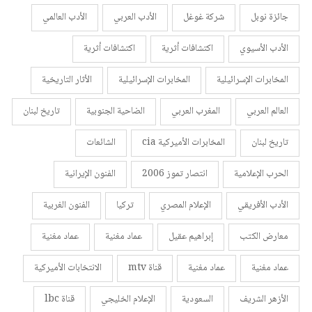
جائزة نوبل
شركة غوغل
الأدب العربي
الأدب العالمي
الأدب الأسيوي
اكتشافات أثرية
اكتشافات أثرية
المخابرات الإسرائيلية
المخابرات الإسرائيلية
الأثار التاريخية
العالم العربي
المغرب العربي
الضاحية الجنوبية
تاريخ لبنان
تاريخ لبنان
المخابرات الأميركية cia
الشائعات
الحرب الإعلامية
انتصار تموز 2006
الفنون الإيرانية
الأدب الأفريقي
الإعلام المصري
تركيا
الفنون الغربية
معارض الكتب
إبراهيم عقيل
عماد مغنية
عماد مغنية
عماد مغنية
عماد مغنية
قناة mtv
الانتخابات الأميركية
الأزهر الشريف
السعودية
الإعلام الخليجي
قناة lbc