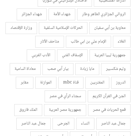
الدراما الفلسطينية
الاحتلال الإسرائيلي في سوريا
الروائي الجزائري الطاهر وطار
شهداء الأمة
شهداء الجزائر
معاوية بن أبي سفيان
الحركات الإسلامية السلفية
وزارة الإقتصاد
الغلاء
الإمام علي بن ابي طالب
متاحف الأثار
جمهورية ليبيا العربية
الإسفاف الفني
الأدب الغربي
وليم شكسبير
مايا زيادة
بيار أبي صعب
معاداة السامية
الدروز
المغتربين
قناة mbc
الموازنة
مقابر
الجن في القرآن الكريم
سجناء الرأي في مصر
قمع الحريات في مصر
جمهورية مصر العربية
الملك فاروق
جمال عبد الناصر
النساء
الجرحى
جمال عبد الناصر