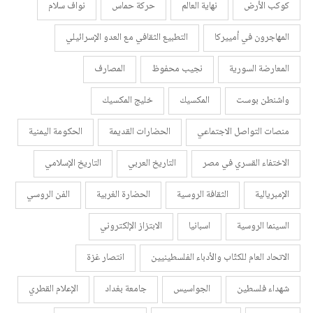
كوكب الأرض
نهاية العالم
حركة حماس
نواف سلام
المهاجرون في أمييركا
التطبيع الثقافي مع العدو الإسرائيلي
المعارضة السورية
نجيب محفوظ
المصارف
واشنطن بوست
المكسيك
خليج المكسيك
منصات التواصل الاجتماعي
الحضارات القديمة
الحكومة اليمنية
الاختفاء القسري في مصر
التاريخ العربي
التاريخ الإسلامي
الإمبريالية
الثقافة الروسية
الحضارة الغربية
الفن الروسي
السينما الروسية
اسبانيا
الابتزاز الإلكتروني
الاتحاد العام للكتّاب والأدباء الفلسطينيين
انتصار غزة
شهداء فلسطين
الجواسيس
جامعة بغداد
الإعلام القطري