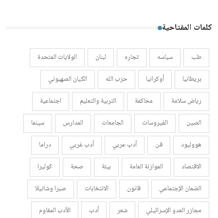
كلمات المفتاحية
طب
سياسه
تجاره
لبنان
الولايات المتحدة
بريطانيا
أوكرانيا
حزب الله
الكيان الصهيوني
رياض سلامة
محاكمة
التربية والتعليم
اجتماعية
الصين
الفيروسات
الجامعات
المدارس
سينما
هووليود
فن
أدب عربي
أدب غربي
دراما
الاقتصاد
الموازنة العامة
بيئة
صحة
كوليرا
الضمان الإجتماعي
قانون
الانتخابات
صبرا وشاتيلا
مجازر العدو الإسرائيلي
شعر
أدب
الأدب المقاوم