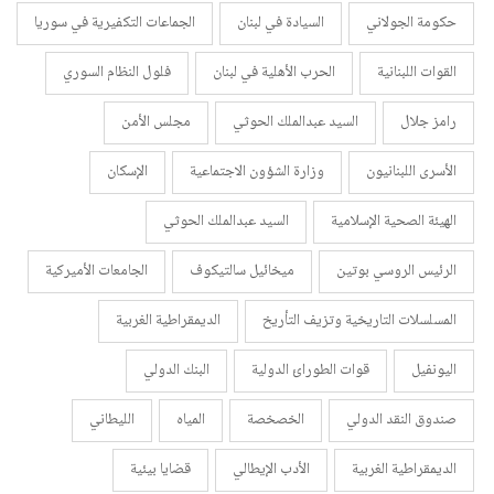
حكومة الجولاني
السيادة في لبنان
الجماعات التكفيرية في سوريا
القوات اللبنانية
الحرب الأهلية في لبنان
فلول النظام السوري
رامز جلال
السيد عبدالملك الحوثي
مجلس الأمن
الأسرى اللبنانيون
وزارة الشؤون الاجتماعية
الإسكان
الهيئة الصحية الإسلامية
السيد عبدالملك الحوثي
الرئيس الروسي بوتين
ميخائيل سالتيكوف
الجامعات الأميركية
المسلسلات التاريخية وتزيف التأريخ
الديمقراطية الغربية
اليونفيل
قوات الطورائ الدولية
البنك الدولي
صندوق النقد الدولي
الخصخصة
المياه
الليطاني
الديمقراطية الغربية
الأدب الإيطالي
قضايا بيئية