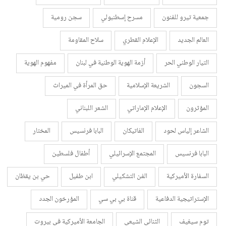
جمعية تيرو للفنون
مسرح إسطنبولي
سجن رومية
العالم الجديد
الإعلام القطري
سلاح المقاومة
التيار الوطني الحر
أزمة الهوية الوطنية في لبنان
مفهوم الهوية
السجون
الشريعة الإسلامية
حق المرأة في الميراث
المؤثرون
الإعلام الإماراتي
الشعر اللبناني
الشاعر إلياس لحود
الفاتيكان
البابا فرنسيس
المختار
البابا فرنسيس
المجتمع الإسرائيلي
أطفال فلسطين
السفارة الأميركية
الفن التشكيلي
ابن طفيل
حي بن يقظان
الإستراتيجية الدفاعية
قناة بي بي سي
المؤرخون الجدد
توم سيغيف
الثنائي الشيعي
الجامعة الأميركية في بيروت