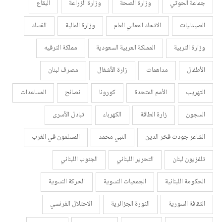
جماعة الحوثي
وزارة الصحة
وزارة الزراعة
البقاع
الصيدليات
الاتحاد العمالي العام
وزارة المالية
الفساد
وزارة التربية
المملكة العربية السعودية
مملكة الترفيه
الأطفال
مداهمات
زارة الأشغال
مصرف لبنان
التهريب
الأمم المتحدة
كورونا
نصائح
المساعدات
السجون
زارة الطاقة
الكهرباء
تبادل الأسرى
الشاعر جودت فخر الدين
النبي محمد
المسلمون في الغرب
تلفزيون لبنان
التحرير اللبناني
الجنوب اللبناني
الحكومة اللبنانية
الجمعيات النسوية
الحركة النسوية
الثقافة السورية
الثورة الجزائرية
الاحتلال الفرنسي