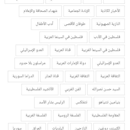
الأخبار الكاذبة
الإبادة الجماعية
شهداء الصحافة والإعلام
النازية الصهيونية
طوفان الأقصى
أدب الأطفال
فلسطين في الأدب
فلسطين في السينما العربية
فلسطين في السينما الغربية
قناة العربية
العدو الإسرائيلي
العدو الإسرائيلي
دولة الإمارات العربية
مراسلون بلا حدود
الثقافة العربية
الثقافة الغربية
قناة المنار
الدراما السورية
السيد حسن نصرالله
الفن الغربي
الأناشيد الفلسطينية
بنيامين نتنياهو
نتفلكس
الرئيس بشار الأسد
المقاومة الفلسطينية
الفلسفة الروسية
الفلسفة الغربية
الكسندر دوغين
النازحين
البلديات
العراق
سوريا