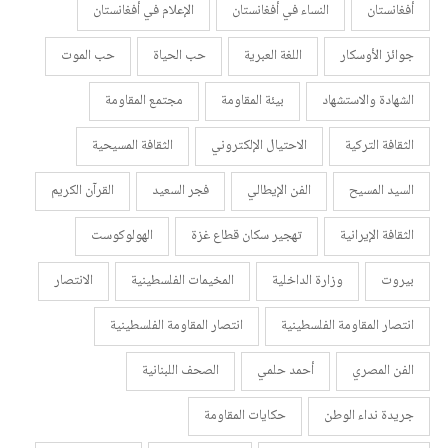
أفغانستان
النساء في أفغانستان
الإعلام في أفغانستان
جوائز الأوسكار
اللغة العبرية
حب الحياة
حب الموت
الشهادة والاستشهاد
بيئة المقاومة
مجتمع المقاومة
الثقافة التركية
الاحتيال الإلكتروني
الثقافة المسيحية
السيد المسيح
الفن الإيطالي
فجر السعيد
القرآن الكريم
الثقافة الإيرانية
تهجير سكان قطاع غزة
الهولوكوست
بيروت
وزارة الداخلية
المخيمات الفلسطينية
الانتصار
انتصار المقاومة الفلسطينية
انتصار المقاومة الفلسطينية
الفن المصري
أحمد حلمي
الصحف اللبنانية
جريدة نداء الوطن
حكايات المقاومة