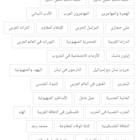
الهجرة والمهاجرين
المهاجرون العرب
الأدب اللبناني
علي حجازي
المراسل الحربي
الإعلام المقاوم
التراث العربي
الدراما الغربية
العنصرية الصهيونية
الثورات في العالم العربي
إياون ماسك
الأزمات الاجتماعية في الحروب
حروب لبنان مع إسرائيل
النازحون في لبنان
اليهود والصهيونية
البحرين
الفنون في العالم العربي
الشواذ الجنسي
المثلية الجنسية
جبل عامل
الأساطير الصهيونية
الحرب النفسية في الحرب
فلسطين في الثقافة الغربية
الهند
الثقافة الفلسطينية
كتلة الوفاء للمقاومة
محمد رعد