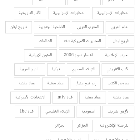
المخابرات الإسرائيلية
المخابرات الإسرائيلية
الأثار التاريخية
العالم العربي
المغرب العربي
الضاحية الجنوبية
تاريخ لبنان
تاريخ لبنان
المخابرات الأميركية cia
الشائعات
الحرب الإعلامية
انتصار تموز 2006
الفنون الإيرانية
الأدب الأفريقي
الإعلام المصري
تركيا
الفنون الغربية
معارض الكتب
إبراهيم عقيل
عماد مغنية
عماد مغنية
عماد مغنية
عماد مغنية
قناة mtv
الانتخابات الأميركية
الأزهر الشريف
السعودية
الإعلام الخليجي
قناة lbc
القرصنة الإلكترونية
الجزائر
الجزائر
السيد هاشم صفي الدين
السيد هاشم صفي الدين