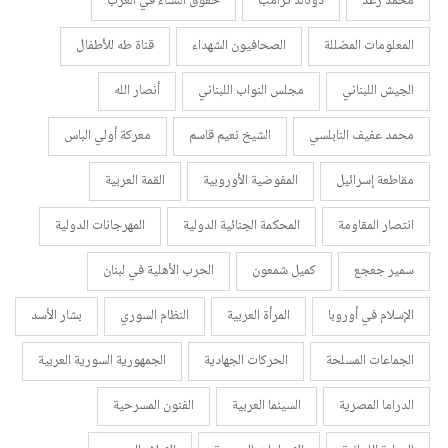
محمد رعد
دونالد ترامب
حقوق النساء في الغرب
المعلومات المضللة
الصحافيون الشهداء
قناة طه للأطفال
الجيش اللبناني
مجلس النواب اللبناني
أنصار الله
محمد عفيف النابلسي
الشيخ نعيم قاسم
معركة أولي الباس
مقاطعة إسرائيل
المفوضية الأوروبية
القمة العربية
انتصار المقاومة
المحكمة الجنائية الدولية
المهرجانات الدولية
سمير جعجع
كميل شمعون
الحرب الأهلية في لبنان
الإسلام في أوروبا
المرأة العربية
النظام السوري
بشار الأسد
الجماعات المسلحة
الحركات الجهادية
الجمهورية السورية العربية
الدراما المصرية
السينما العربية
الفنون المسرحية