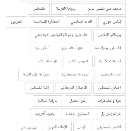
محمد علي شمس الدين
الرواية العربية
فلسطين
إلياس خوري
العالم الإسلامي
الحضارة الإسلامية
تلفزيون
بريطانيا العظمى
فلسطين ومواقع التواصل الاجتماعي
فلسطين وتيك توك
شهداء فلسطين
أبطال غزة
السرقات الأدبية
لصوص الكتب
قراصنة الكتب
حرب فلسطين
السردية الفلسطينية
السردية الإسرائيلية
احتلال فلسطين
الاحتلال البريطاني
نكبة فلسطين
غزة والمظاهرات
الفن الجميل
الدراما اللبنانية
جرائم إسرائيل
فلسطين المحتلة
جنوب أفريقيا
الشعر الفلسطيني
اليمن
الإعلام الغربي
بي بي سي