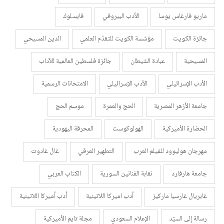
ماريو فارغاس يوسا
الأدب البيروفي
فايسلوك
جائزة الكويت
مؤسّسة الكويت للتقدّم العلمي
الدين المسيحي
المسيحية
عبادة الشيطان
جائزة فلسطين العالمية للآداب
الأدب الإسرائيلي
الأدب الإسرائيلي
الامتحانات الرسمية
جامعة الأزهر المصرية
الحج والعمرة
موسم الحج
الحضارة الأميركية
الهولوكوست
المحرقة اليهودية
مهرجان هوليوود للفيلم العرب
التطهير العرقي
غال غادوت
جامعة هارفارد
نقابة الفنانين السورية
الكتاب العربي
غابريال غارسيا ماركيز
أدب اميركا اللاتينية
أدب أميركا اللاتينية
رسالة إلى السيّد
الإعلام السعودي
مجلة تايم الأميركية