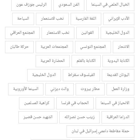
الخيال العلمي في السينما
الفن السعودي
الرئيس جوزف عون
الأدب الإيراني
اللغة الفارسية
نخب الاستعمار
السياحة
الدول الخليجية
القوانين
نخب الاستعمار
المجتمع العراقي
الانتحار
المجتمع التونسي
المجتمعات العربية
حركة طالبان
الكتابة اليدوية
الكتابة بالقلم
الحضارة العربية
اليونان القديمة
الفيلسوف سقراط
الدول الخليجية
وزارة العمل
مطار بيروت
والت ديزني
السينما الأوروبية
الانحياز في السينما
الحجاب في فرنسا
كراهية المسلمين
الدراما العراقية
زينب حسن نصرالله
الشهيد حسن قصير
حملة مقاطعة داعمي إسرائيل في لبنان