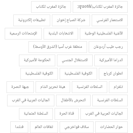
جائزة المغرب للكتاب\&quot;
جائزة المغرب للكتاب
الاستعمار الفرنسي
شركة الصباح إخوان
تطبيقات إلكترونية
الأغنية الفلسطينية الوطنية
الانتخابات البلدية
الإمتحانات الرسمية
رجب طيب أردوغان
منطقة غرب آسيا (الشرق الأوسط)
الدراما الأميركية
الاستغلال الجنسي
الحكومة الأميركية
انطوان كرباج
الكوفية الفلسطينية
الكوفية الفلسطينية
تلغرام
السلطات الفرنسية
هيئة تحرير الشام
جبهة النصرة
السلطات الفرنسية
التحرش بالأطفال
الجاليات العربية في الغرب
الجاليات العربية في الغرب
قناة الحرة
السلطنة العثمانية
حوار الحضارات
سلاف فواخرجي
ثقافات العالم
فنلندا