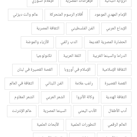
الرواية اللبنانية
الإهرامات المصرية
الإعلام السوري
الإمام المهدي الموعود
أفلام الرسوم المتحركة
عالم والت ديزني
الإبداع العربي
الفن الفلسطيني
الثقافة المصرية
الحضارة المصرية القديمة
الدب رالفي
الأزياء والموضة
الدراما والسينما الغربية
اللغة العربية
تكنولوجيا
الثقافة الإسلامية
الإسلام في أوروبا
القصة القصيرة في لبنان
القصة القصيرة
راغب علامة
الفن اللبناني
الثقافة في العالم
الثقافة الهندية
وكالة الأنروا
الشعر العربي
الشعر المقاوم
أدب الأطفال
الأدب اليمني
السينما المصرية
عالم الإنترنت
العالم الرقمي
التطورات العلمية
الأبحاث العلمية