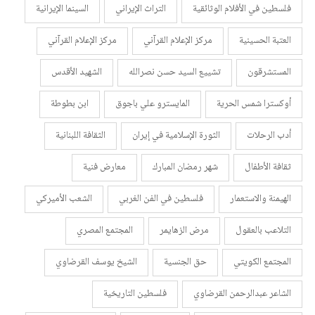
فلسطين في الأفلام الوثائقية
التراث الإيراني
السينما الإيرانية
العتبة الحسينية
مركز الإعلام القرآني
مركز الإعلام القرآني
المستشرقون
تشييع السيد حسن نصرالله
الشهيد الأقدس
أوكسترا شمس الحرية
المايسترو علي باجوق
ابن بطوطة
أدب الرحلات
الثورة الإسلامية في إيران
الثقافة اللبنانية
ثقافة الأطفال
شهر رمضان المبارك
معارض فنية
الهيمنة والاستعمار
فلسطين في الفن الغربي
الشعب الأميركي
التلاعب بالعقول
مرض الزهايمر
المجتمع المصري
المجتمع الكويتي
حق الجنسية
الشيخ يوسف القرضاوي
الشاعر عبدالرحمن القرضاوي
فلسطين التاريخية