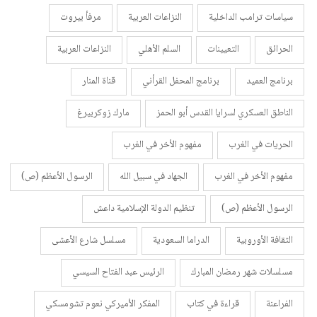
سياسات ترامب الداخلية
النزاعات العربية
مرفأ بيروت
الحرائق
التعيينات
السلم الأهلي
النزاعات العربية
برنامج العميد
برنامج المحفل القرأني
قناة المنار
الناطق العسكري لسرايا القدس أبو الحمز
مارك زوكربيرغ
الحريات في الغرب
مفهوم الأخر في الغرب
مفهوم الأخر في الغرب
الجهاد في سبيل الله
الرسول الأعظم (ص)
الرسول الأعظم (ص)
تنظيم الدولة الإسلامية داعش
الثقافة الأوروبية
الدراما السعودية
مسلسل شارع الأعشى
مسلسلات شهر رمضان المبارك
الرئيس عبد الفتاح السيسي
الفراعنة
قراءة في كتاب
المفكر الأميركي نعوم تشومسكي