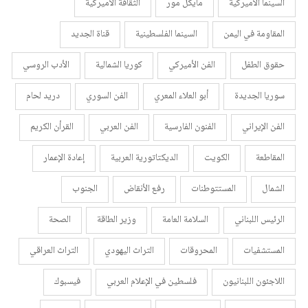
السينما الأميركية
مايكل مور
الثقافة الأميركية
المقاومة في اليمن
السينما الفلسطينية
قناة الجديد
حقوق الطفل
الفن الأميركي
كوريا الشمالية
الأدب الروسي
سوريا الجديدة
أبو العلاء المعري
الفن السوري
دريد لحام
الفن الإيراني
الفنون الفارسية
الفن العربي
القرأن الكريم
المقاطعة
الكويت
الديكتاتورية العربية
إعادة الإعمار
الشمال
المستتوطنات
رفع الأنقاض
الجنوب
الرئيس اللبناني
السلامة العامة
وزير الطاقة
الصحة
المستشفيات
المحروقات
التراث اليهودي
التراث العراقي
اللاجئون اللبنانيون
فلسطين في الإعلام العربي
فيسبوك