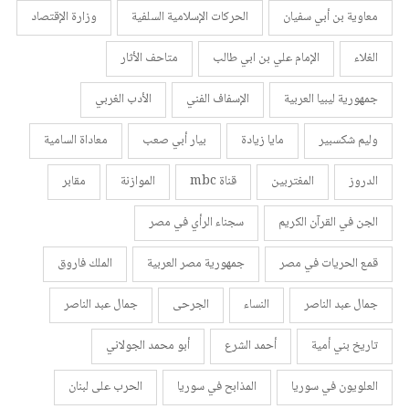
معاوية بن أبي سفيان
الحركات الإسلامية السلفية
وزارة الإقتصاد
الغلاء
الإمام علي بن ابي طالب
متاحف الأثار
جمهورية ليبيا العربية
الإسفاف الفني
الأدب الغربي
وليم شكسبير
مايا زيادة
بيار أبي صعب
معاداة السامية
الدروز
المغتربين
قناة mbc
الموازنة
مقابر
الجن في القرآن الكريم
سجناء الرأي في مصر
قمع الحريات في مصر
جمهورية مصر العربية
الملك فاروق
جمال عبد الناصر
النساء
الجرحى
جمال عبد الناصر
تاريخ بني أمية
أحمد الشرع
أبو محمد الجولاني
العلويون في سوريا
المذابح في سوريا
الحرب على لبنان