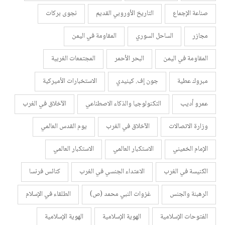
صناعة الإجماع
التاريخ الأوروبي القديم
نجوى بركات
مجازر
الساحل السوري
المقاومة في اليمن
المقاومة في اليمن
البحر الأحمر
المجتمعات الغربية
مبروك عطية
جون إف. كينيدي
الاستخبارات الأميركية
عمرو أديب
التكنولوجيا والذكاء الاصطناعي
الآخلاق في الغرب
وزارة الاتصالات
الآخلاق في الغرب
يوم القدس العالمي
الإمام الخميني
الاستكبار العالمي
الاستكبار العالمي
الكنيسة في الغرب
الاعتداء الجنسي في الغرب
كنائس فرنسا
الرهبنة والجنس
غزوات النبي محمد (ص)
الطلقاء في الإسلام
الفتوحات الإسلامية
الهوية الإسلامية
الهوية الإسلامية