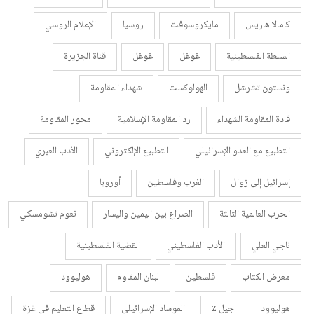
كامالا هاريس
مايكروسوفت
روسيا
الإعلام الروسي
السلطة الفلسطينية
غوغل
غوغل
قناة الجزيرة
ونستون تشرشل
الهولوكست
شهداء المقاومة
قادة المقاومة الشهداء
رد المقاومة الإسلامية
محور المقاومة
التطبيع مع العدو الإسرائيلي
التطبيع الإلكتروني
الأدب العبري
إسرائيل إلى زوال
الغرب وفلسطين
أوروبا
الحرب العالمية الثالثة
الصراع بين اليمين واليسار
نعوم تشومسكي
ناجي العلي
الأدب الفلسطيني
القضية الفلسطينية
معرض الكتاب
فلسطين
لبنان المقاوم
هوليوود
هوليوود
جيل z
الموساد الإسرائيلي
قطاع التعليم في غزة