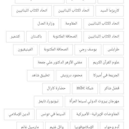
كاريزما السيد
اتحاد الكتّاب اللبنانيين
اتحاد الكتّاب اللبنانيين
اتحاد الكتّاب اللبنانيين
المقاومة
وزارة العدل
اتحاد الكتّاب اللبنانيين
الصحافة المكتوبة
باكستان
كشمير
طرابلس
يوسف رجي
الصحافة المكتوبة
الفينيقيون
علوم القرآن الكريم
مفتي الأزهر الدكتور علي جمعة
الجريمة في أميركا
محمود درويش
تطبيق شاهد
فضل شاكر
شبكة mbc
حضارة كارال
مهرجان بيروت الدولي لسينما المرأة
نيويورك تايمز
المفاوضات الإيرانية- الأميركية
السينما في تونس
الدين الإسلامي
آدم وحواء
الإسلاموفوبيا
وائل غنيم
مارسيل غانم