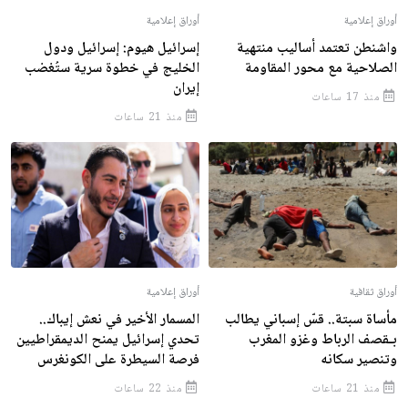
أوراق إعلامية
أوراق إعلامية
واشنطن تعتمد أساليب منتهية
إسرائيل هيوم: إسرائيل ودول
الصلاحية مع محور المقاومة
الخليج في خطوة سرية ستُغضب
إيران
منذ 17 ساعات
منذ 21 ساعات
أوراق ثقافية
أوراق إعلامية
مأساة سبتة.. قسّ إسباني يطالب
المسمار الأخير في نعش إيباك..
بـقصف الرباط وغزو المغرب
تحدي إسرائيل يمنح الديمقراطيين
وتنصير سكانه
فرصة السيطرة على الكونغرس
منذ 21 ساعات
منذ 22 ساعات