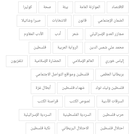
الاقتصاد
الموازنة العامة
بيئة
صحة
كوليرا
الضمان الإجتماعي
قانون
الانتخابات
صبرا وشاتيلا
مجازر العدو الإسرائيلي
شعر
أدب
الأدب المقاوم
محمد علي شمس الدين
الرواية العربية
فلسطين
إلياس خوري
العالم الإسلامي
الحضارة الإسلامية
تلفزيون
بريطانيا العظمى
فلسطين ومواقع التواصل الاجتماعي
فلسطين وتيك توك
شهداء فلسطين
أبطال غزة
السرقات الأدبية
لصوص الكتب
قراصنة الكتب
حرب فلسطين
السردية الفلسطينية
السردية الإسرائيلية
احتلال فلسطين
الاحتلال البريطاني
نكبة فلسطين