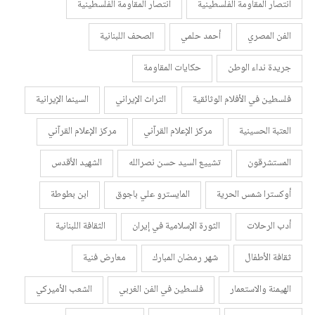
انتصار المقاومة الفلسطينية
انتصار المقاومة الفلسطينية
الفن المصري
أحمد حلمي
الصحف اللبنانية
جريدة نداء الوطن
حكايات المقاومة
فلسطين في الأفلام الوثائقية
التراث الإيراني
السينما الإيرانية
العتبة الحسينية
مركز الإعلام القرآني
مركز الإعلام القرآني
المستشرقون
تشييع السيد حسن نصرالله
الشهيد الأقدس
أوكسترا شمس الحرية
المايسترو علي باجوق
ابن بطوطة
أدب الرحلات
الثورة الإسلامية في إيران
الثقافة اللبنانية
ثقافة الأطفال
شهر رمضان المبارك
معارض فنية
الهيمنة والاستعمار
فلسطين في الفن الغربي
الشعب الأميركي