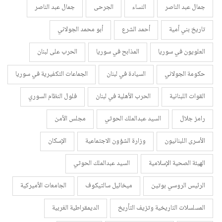
جمال عبد الناصر
النساء
الجرحى
جمال عبد الناصر
تاريخ بني أمية
أحمد الشرع
أبو محمد الجولاني
العلويون في سوريا
المذابح في سوريا
الحرب على لبنان
حكومة الجولاني
السيادة في لبنان
الجماعات التكفيرية في سوريا
القوات اللبنانية
الحرب الأهلية في لبنان
فلول النظام السوري
رامز جلال
السيد عبدالملك الحوثي
مجلس الأمن
الأسرى اللبنانيون
وزارة الشؤون الاجتماعية
الإسكان
الهيئة الصحية الإسلامية
السيد عبدالملك الحوثي
الرئيس الروسي بوتين
ميخائيل سالتيكوف
الجامعات الأميركية
المسلسلات التاريخية وتزيف التأريخ
الديمقراطية الغربية