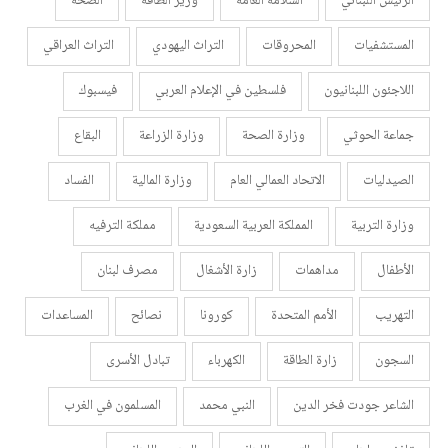
الرئيس اللبناني
السلامة العامة
وزير الطاقة
الصحة
المستشفيات
المحروقات
التراث اليهودي
التراث العراقي
اللاجئون اللبنانيون
فلسطين في الإعلام العربي
فيسبوك
جماعة الحوثي
وزارة الصحة
وزارة الزراعة
البقاع
الصيدليات
الاتحاد العمالي العام
وزارة المالية
الفساد
وزارة التربية
المملكة العربية السعودية
مملكة الترفيه
الأطفال
مداهمات
زارة الأشغال
مصرف لبنان
التهريب
الأمم المتحدة
كورونا
نصائح
المساعدات
السجون
زارة الطاقة
الكهرباء
تبادل الأسرى
الشاعر جودت فخر الدين
النبي محمد
المسلمون في الغرب