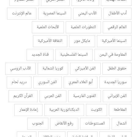
أدب الأطفال
الأدب اليمني
السينما المصرية
عالم الإنترنت
العالم الرقمي
التطورات العلمية
الأبحاث العلمية
السينما الأميركية
مايكل مور
الثقافة الأميركية
المقاومة في اليمن
السينما الفلسطينية
قناة الجديد
حقوق الطفل
الفن الأميركي
كوريا الشمالية
الأدب الروسي
سوريا الجديدة
أبو العلاء المعري
الفن السوري
دريد لحام
الفن الإيراني
الفنون الفارسية
الفن العربي
القرأن الكريم
المقاطعة
الكويت
الديكتاتورية العربية
إعادة الإعمار
الشمال
المستتوطنات
رفع الأنقاض
الجنوب