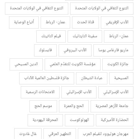
التنوع الثقافي في الولايات المتحدة
التنوع الثقافي في الولايات المتحدة
الأدب الإفريقي
قناة الحدث
عمان- الرباط
أتباع الوصاية
عمان- الرباط
سفينة التايتانيك
فيلم التاتينك
ماريو فارغاس يوسا
الأدب البيروفي
فايسلوك
جائزة الكويت
مؤسّسة الكويت للتقدّم العلمي
الدين المسيحي
المسيحية
عبادة الشيطان
جائزة فلسطين العالمية للآداب
الأدب الإسرائيلي
الأدب الإسرائيلي
الامتحانات الرسمية
جامعة الأزهر المصرية
الحج والعمرة
موسم الحج
الحضارة الأميركية
الهولوكوست
المحرقة اليهودية
مهرجان هوليوود للفيلم العرب
التطهير العرقي
غال غادوت