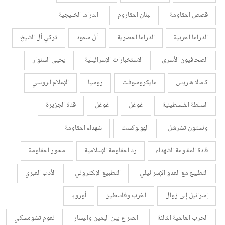
قصص المقاومة
لبنان المقاروم
الدراما الخليجية
الدراما العربية
الدراما المصرية
أل سعود
تركي أل الشيخ
الصحافيون الأسرى
الاستخبارات الإسرائيلية
يحيى السنوار
كامالا هاريس
مايكروسوفت
روسيا
الإعلام الروسي
السلطة الفلسطينية
غوغل
غوغل
قناة الجزيرة
ونستون تشرشل
الهولوكست
شهداء المقاومة
قادة المقاومة الشهداء
رد المقاومة الإسلامية
محور المقاومة
التطبيع مع العدو الإسرائيلي
التطبيع الإلكتروني
الأدب العبري
إسرائيل إلى زوال
الغرب وفلسطين
أوروبا
الحرب العالمية الثالثة
الصراع بين اليمين واليسار
نعوم تشومسكي