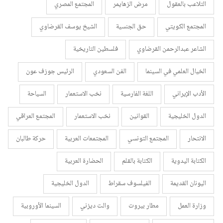
التلاعب بالعقول
مرض الزهايمر
المجتمع المصري
المجتمع الكويتي
حق الجنسية
الشيخ يوسف القرضاوي
الشاعر عبدالرحمن القرضاوي
فلسطين التاريخية
الخيال العلمي في السينما
الفن السعودي
الرئيس جوزف عون
الأدب الإيراني
اللغة الفارسية
نخب الاستعمار
السياحة
الدول الخليجية
القوانين
نخب الاستعمار
المجتمع العراقي
الانتحار
المجتمع التونسي
المجتمعات العربية
حركة طالبان
الكتابة اليدوية
الكتابة بالقلم
الحضارة العربية
اليونان القديمة
الفيلسوف سقراط
الدول الخليجية
وزارة العمل
مطار بيروت
والت ديزني
السينما الأوروبية