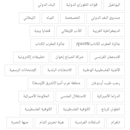
اليونفيل
قوات الطورائ الدولية
البنك الدولي
صندوق النقد الدولي
الخصخصة
المياه
الليطاني
الديمقراطية الغربية
الأدب الإيطالي
قضايا بيئية
جائزة المغرب للكتاب\&quot;
جائزة المغرب للكتاب
الاستعمار الفرنسي
شركة الصباح إخوان
تطبيقات إلكترونية
الأغنية الفلسطينية الوطنية
الانتخابات البلدية
الإمتحانات الرسمية
رجب طيب أردوغان
منطقة غرب آسيا (الشرق الأوسط)
الدراما الأميركية
الاستغلال الجنسي
الحكومة الأميركية
انطوان كرباج
الكوفية الفلسطينية
الكوفية الفلسطينية
تلغرام
السلطات الفرنسية
هيئة تحرير الشام
جبهة النصرة