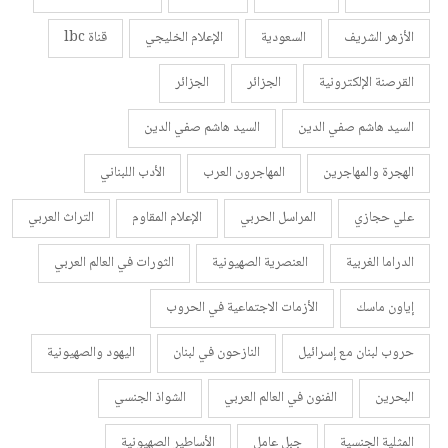
الأزهر الشريف
السعودية
الإعلام الخليجي
قناة lbc
القرصنة الإلكترونية
الجزائر
الجزائر
السيد هاشم صفي الدين
السيد هاشم صفي الدين
الهجرة والمهاجرين
المهاجرون العرب
الأدب اللبناني
علي حجازي
المراسل الحربي
الإعلام المقاوم
التراث العربي
الدراما الغربية
العنصرية الصهيونية
الثورات في العالم العربي
إياون ماسك
الأزمات الاجتماعية في الحروب
حروب لبنان مع إسرائيل
النازحون في لبنان
اليهود والصهيونية
البحرين
الفنون في العالم العربي
الشواذ الجنسي
المثلية الجنسية
جبل عامل
الأساطير الصهيونية