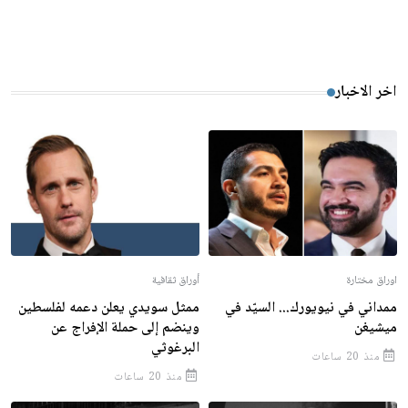
اخر الاخبار
اوراق مختارة
أوراق ثقافية
ممداني في نيويورك... السيّد في
ممثل سويدي يعلن دعمه لفلسطين
ميشيغن
وينضم إلى حملة الإفراج عن
البرغوثي
منذ 20 ساعات
منذ 20 ساعات