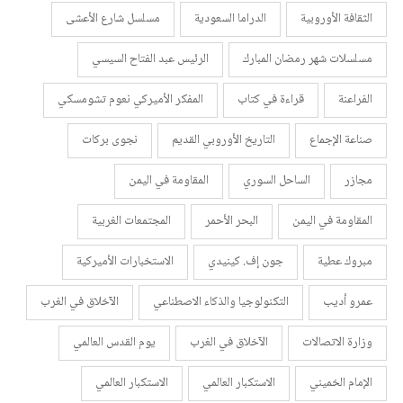
الثقافة الأوروبية
الدراما السعودية
مسلسل شارع الأعشى
مسلسلات شهر رمضان المبارك
الرئيس عبد الفتاح السيسي
الفراعنة
قراءة في كتاب
المفكر الأميركي نعوم تشومسكي
صناعة الإجماع
التاريخ الأوروبي القديم
نجوى بركات
مجازر
الساحل السوري
المقاومة في اليمن
المقاومة في اليمن
البحر الأحمر
المجتمعات الغربية
مبروك عطية
جون إف. كينيدي
الاستخبارات الأميركية
عمرو أديب
التكنولوجيا والذكاء الاصطناعي
الآخلاق في الغرب
وزارة الاتصالات
الآخلاق في الغرب
يوم القدس العالمي
الإمام الخميني
الاستكبار العالمي
الاستكبار العالمي