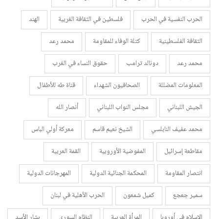
الحرب النفسية في الحرب
فلسطين في الثقافة الغربية
الهند
الثقافة الفلسطينية
كتلة الوفاء للمقاومة
محمد رعد
محمد رعد
دونالد ترامب
حقوق النساء في الغرب
المعلومات المضللة
الصحافيون الشهداء
قناة طه للأطفال
الجيش اللبناني
مجلس النواب اللبناني
أنصار الله
محمد عفيف النابلسي
الشيخ نعيم قاسم
معركة أولي الباس
مقاطعة إسرائيل
المفوضية الأوروبية
القمة العربية
انتصار المقاومة
المحكمة الجنائية الدولية
المهرجانات الدولية
سمير جعجع
كميل شمعون
الحرب الأهلية في لبنان
الإسلام في أوروبا
المرأة العربية
النظام السوري
بشار الأسد