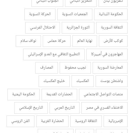
تلفزيون لبنان
التحرير اللبناني
الجنوب اللبناني
الحكومة اللبنانية
الجمعيات النسوية
الحركة النسوية
الثقافة السورية
الثورة الجزائرية
الاحتلال الفرنسي
كوكب الأرض
نهاية العالم
حركة حماس
نواف سلام
المهاجرون في أمييركا
التطبيع الثقافي مع العدو الإسرائيلي
المعارضة السورية
نجيب محفوظ
المصارف
واشنطن بوست
المكسيك
خليج المكسيك
منصات التواصل الاجتماعي
الحضارات القديمة
الحكومة اليمنية
الاختفاء القسري في مصر
التاريخ العربي
التاريخ الإسلامي
الإمبريالية
الثقافة الروسية
الحضارة الغربية
الفن الروسي