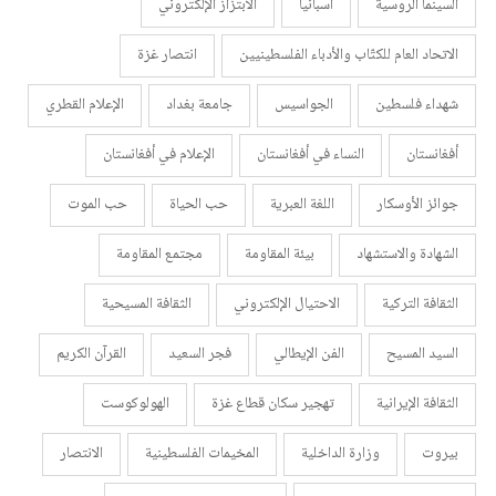
السينما الروسية
اسبانيا
الابتزاز الإلكتروني
الاتحاد العام للكتّاب والأدباء الفلسطينيين
انتصار غزة
شهداء فلسطين
الجواسيس
جامعة بغداد
الإعلام القطري
أفغانستان
النساء في أفغانستان
الإعلام في أفغانستان
جوائز الأوسكار
اللغة العبرية
حب الحياة
حب الموت
الشهادة والاستشهاد
بيئة المقاومة
مجتمع المقاومة
الثقافة التركية
الاحتيال الإلكتروني
الثقافة المسيحية
السيد المسيح
الفن الإيطالي
فجر السعيد
القرآن الكريم
الثقافة الإيرانية
تهجير سكان قطاع غزة
الهولوكوست
بيروت
وزارة الداخلية
المخيمات الفلسطينية
الانتصار