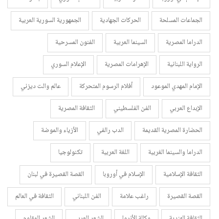
الجماعات المسلحة
الحركات الجهادية
الجمهورية السورية العربية
الدراما المصرية
السينما العربية
الفنون المسرحية
الرواية اللبنانية
الإهرامات المصرية
الإعلام السوري
الإمام المهدي الموعود
أفلام الرسوم المتحركة
عالم والت ديزني
الإبداع العربي
الفن الفلسطيني
الثقافة المصرية
الحضارة المصرية القديمة
الدب رالفي
الأزياء والموضة
الدراما والسينما الغربية
اللغة العربية
تكنولوجيا
الثقافة الإسلامية
الإسلام في أوروبا
القصة القصيرة في لبنان
القصة القصيرة
راغب علامة
الفن اللبناني
الثقافة في العالم
الثقافة الهندية
وكالة الأنروا
الشعر العربي
الشعر المقاوم