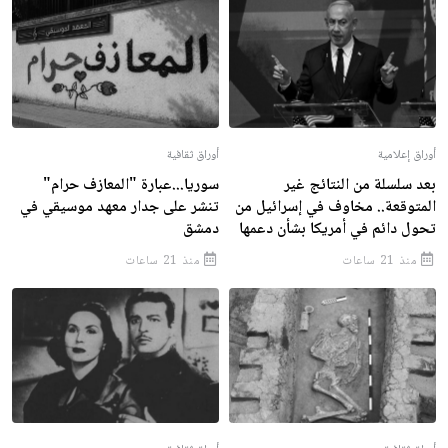
أوراق إعلامية
أوراق ثقافية
بعد سلسلة من النتائج غير
سوريا...عبارة "المعازف حرام"
المتوقعة.. مخاوف في إسرائيل من
تنشر على جدار معهد موسيقي في
تحول دائم في أمريكا بشأن دعمها
دمشق
منذ 21 ساعات
منذ 21 ساعات