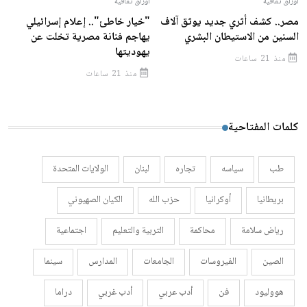
أوراق ثقافية
أوراق ثقافية
مصر.. كشف أثري جديد يوثق آلاف
"خيار خاطئ".. إعلام إسرائيلي
السنين من الاستيطان البشري
يهاجم فنانة مصرية تخلت عن
يهوديتها
منذ 21 ساعات
منذ 21 ساعات
كلمات المفتاحية
طب
سياسه
تجاره
لبنان
الولايات المتحدة
بريطانيا
أوكرانيا
حزب الله
الكيان الصهيوني
رياض سلامة
محاكمة
التربية والتعليم
اجتماعية
الصين
الفيروسات
الجامعات
المدارس
سينما
هووليود
فن
أدب عربي
أدب غربي
دراما