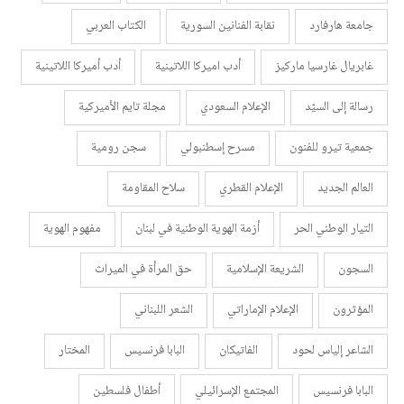
جامعة هارفارد
نقابة الفنانين السورية
الكتاب العربي
غابريال غارسيا ماركيز
أدب اميركا اللاتينية
أدب أميركا اللاتينية
رسالة إلى السيّد
الإعلام السعودي
مجلة تايم الأميركية
جمعية تيرو للفنون
مسرح إسطنبولي
سجن رومية
العالم الجديد
الإعلام القطري
سلاح المقاومة
التيار الوطني الحر
أزمة الهوية الوطنية في لبنان
مفهوم الهوية
السجون
الشريعة الإسلامية
حق المرأة في الميراث
المؤثرون
الإعلام الإماراتي
الشعر اللبناني
الشاعر إلياس لحود
الفاتيكان
البابا فرنسيس
المختار
البابا فرنسيس
المجتمع الإسرائيلي
أطفال فلسطين