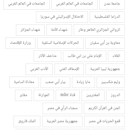
جامعة عدن
الجامعات في العالم الغربي
الجامعات في العالم الغربي
الدراما الفلسطينية
الاحتلال الإسرائيلي في سوريا
الروائي الجزائري الطاهر وطار
شهداء الأمة
شهداء الجزائر
معاوية بن أبي سفيان
الحركات الإسلامية السلفية
وزارة الإقتصاد
الغلاء
الإمام علي بن ابي طالب
متاحف الأثار
جمهورية ليبيا العربية
الإسفاف الفني
الأدب الغربي
وليم شكسبير
مايا زيادة
بيار أبي صعب
معاداة السامية
الدروز
المغتربين
قناة mbc
الموازنة
مقابر
الجن في القرآن الكريم
سجناء الرأي في مصر
قمع الحريات في مصر
جمهورية مصر العربية
الملك فاروق