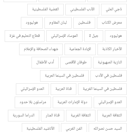
ناجي العلي
الأدب الفلسطيني
القضية الفلسطينية
معرض الكتاب
فلسطين
لبنان المقاوم
هوليوود
هوليوود
جيل z
الموساد الإسرائيلي
قطاع التعليم في غزة
الأخبار الكاذبة
الإبادة الجماعية
شهداء الصحافة والإعلام
النازية الصهيونية
طوفان الأقصى
أدب الأطفال
فلسطين في الأدب
فلسطين في السينما العربية
فلسطين في السينما الغربية
قناة العربية
العدو الإسرائيلي
العدو الإسرائيلي
دولة الإمارات العربية
مراسلون بلا حدود
الثقافة العربية
الثقافة الغربية
قناة المنار
الدراما السورية
السيد حسن نصرالله
الفن الغربي
الأناشيد الفلسطينية