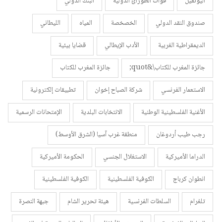
اليونفيل
قوات الطورائ الدولية
البنك الدولي
صندوق النقد الدولي
الخصخصة
المياه
الليطاني
الديمقراطية الغربية
الأدب الإيطالي
قضايا بيئية
جائزة المغرب للكتاب\&quot;
جائزة المغرب للكتاب
الاستعمار الفرنسي
شركة الصباح إخوان
تطبيقات إلكترونية
الأغنية الفلسطينية الوطنية
الانتخابات البلدية
الإمتحانات الرسمية
رجب طيب أردوغان
منطقة غرب آسيا (الشرق الأوسط)
الدراما الأميركية
الاستغلال الجنسي
الحكومة الأميركية
انطوان كرباج
الكوفية الفلسطينية
الكوفية الفلسطينية
تلغرام
السلطات الفرنسية
هيئة تحرير الشام
جبهة النصرة