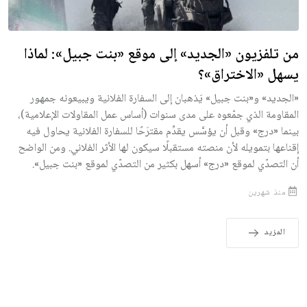
من تلفزيون «الجديد» إلى موقع «بنت جبيل»: لماذا
يسهل «الاختراق»؟
«الجديد» و«بنت جبيل» يَذهبان إلى السفارة الفلانية ويبيعونه جمهور
المقاومة الذي جمّعوه على مدى سنوات (أساس عمل المقاولات الإعلامية)،
بينما «درج» وقبل أن يؤسَّس يقدِّم مقترَحًا للسفارة الفلانية يحاول فيه
إقناعها بتمويله لأن منصته مستقبلًا سيكون لها الأثر الفلاني. ومن الواضح
أن التصدّي لموقع «درج» أسهل بكثير من التصدّي لموقع «بنت جبيل».
منذ شهرين
المزيد