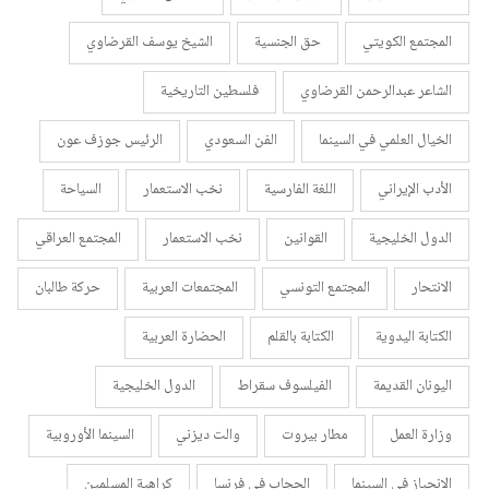
المجتمع الكويتي
حق الجنسية
الشيخ يوسف القرضاوي
الشاعر عبدالرحمن القرضاوي
فلسطين التاريخية
الخيال العلمي في السينما
الفن السعودي
الرئيس جوزف عون
الأدب الإيراني
اللغة الفارسية
نخب الاستعمار
السياحة
الدول الخليجية
القوانين
نخب الاستعمار
المجتمع العراقي
الانتحار
المجتمع التونسي
المجتمعات العربية
حركة طالبان
الكتابة اليدوية
الكتابة بالقلم
الحضارة العربية
اليونان القديمة
الفيلسوف سقراط
الدول الخليجية
وزارة العمل
مطار بيروت
والت ديزني
السينما الأوروبية
الانحياز في السينما
الحجاب في فرنسا
كراهية المسلمين