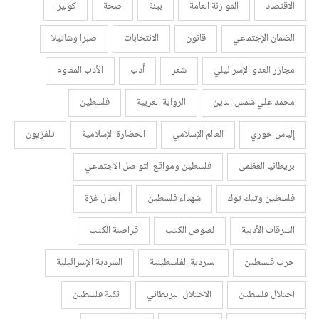
الاقتصاد
الموازنة العامة
بيئة
صحة
كوليرا
الضمان الإجتماعي
قانون
الانتخابات
صبرا وشاتيلا
مجازر العدو الإسرائيلي
شعر
أدب
الأدب المقاوم
محمد علي شمس الدين
الرواية العربية
فلسطين
إلياس خوري
العالم الإسلامي
الحضارة الإسلامية
تلفزيون
بريطانيا العظمى
فلسطين ومواقع التواصل الاجتماعي
فلسطين وتيك توك
شهداء فلسطين
أبطال غزة
السرقات الأدبية
لصوص الكتب
قراصنة الكتب
حرب فلسطين
السردية الفلسطينية
السردية الإسرائيلية
احتلال فلسطين
الاحتلال البريطاني
نكبة فلسطين