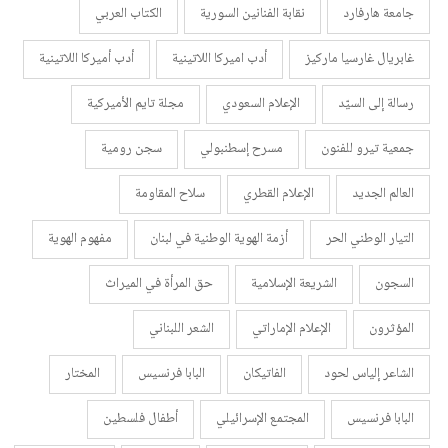
جامعة هارفارد
نقابة الفنانين السورية
الكتاب العربي
غابريال غارسيا ماركيز
أدب اميركا اللاتينية
أدب أميركا اللاتينية
رسالة إلى السيّد
الإعلام السعودي
مجلة تايم الأميركية
جمعية تيرو للفنون
مسرح إسطنبولي
سجن رومية
العالم الجديد
الإعلام القطري
سلاح المقاومة
التيار الوطني الحر
أزمة الهوية الوطنية في لبنان
مفهوم الهوية
السجون
الشريعة الإسلامية
حق المرأة في الميراث
المؤثرون
الإعلام الإماراتي
الشعر اللبناني
الشاعر إلياس لحود
الفاتيكان
البابا فرنسيس
المختار
البابا فرنسيس
المجتمع الإسرائيلي
أطفال فلسطين