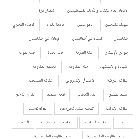
الاتحاد العام للكتّاب والأدباء الفلسطينيين
انتصار غزة
شهداء فلسطين
الجواسيس
جامعة بغداد
الإعلام القطري
أفغانستان
النساء في أفغانستان
الإعلام في أفغانستان
جوائز الأوسكار
اللغة العبرية
حب الحياة
حب الموت
الشهادة والاستشهاد
بيئة المقاومة
مجتمع المقاومة
الثقافة التركية
الاحتيال الإلكتروني
الثقافة المسيحية
السيد المسيح
الفن الإيطالي
فجر السعيد
القرآن الكريم
الثقافة الإيرانية
تهجير سكان قطاع غزة
الهولوكوست
بيروت
وزارة الداخلية
المخيمات الفلسطينية
الانتصار
انتصار المقاومة الفلسطينية
انتصار المقاومة الفلسطينية