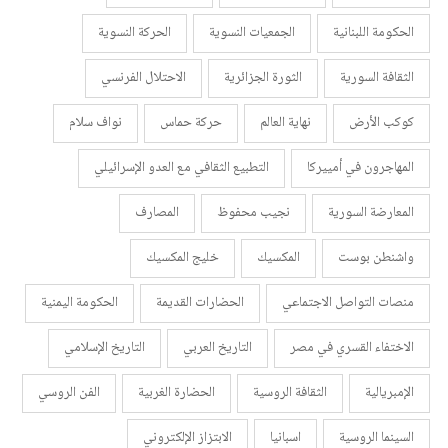
الحكومة اللبنانية
الجمعيات النسوية
الحركة النسوية
الثقافة السورية
الثورة الجزائرية
الاحتلال الفرنسي
كوكب الأرض
نهاية العالم
حركة حماس
نواف سلام
المهاجرون في أمييركا
التطبيع الثقافي مع العدو الإسرائيلي
المعارضة السورية
نجيب محفوظ
المصارف
واشنطن بوست
المكسيك
خليج المكسيك
منصات التواصل الاجتماعي
الحضارات القديمة
الحكومة اليمنية
الاختفاء القسري في مصر
التاريخ العربي
التاريخ الإسلامي
الإمبريالية
الثقافة الروسية
الحضارة الغربية
الفن الروسي
السينما الروسية
اسبانيا
الابتزاز الإلكتروني