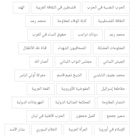
الحرب النفسية في الحرب
فلسطين في الثقافة الغربية
الهند
الثقافة الفلسطينية
كتلة الوفاء للمقاومة
محمد رعد
محمد رعد
دونالد ترامب
حقوق النساء في الغرب
المعلومات المضللة
الصحافيون الشهداء
قناة طه للأطفال
الجيش اللبناني
مجلس النواب اللبناني
أنصار الله
محمد عفيف النابلسي
الشيخ نعيم قاسم
معركة أولي الباس
مقاطعة إسرائيل
المفوضية الأوروبية
القمة العربية
انتصار المقاومة
المحكمة الجنائية الدولية
المهرجانات الدولية
سمير جعجع
كميل شمعون
الحرب الأهلية في لبنان
الإسلام في أوروبا
المرأة العربية
النظام السوري
بشار الأسد