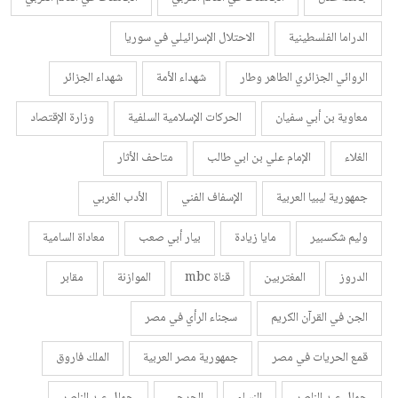
الدراما الفلسطينية
الاحتلال الإسرائيلي في سوريا
الروائي الجزائري الطاهر وطار
شهداء الأمة
شهداء الجزائر
معاوية بن أبي سفيان
الحركات الإسلامية السلفية
وزارة الإقتصاد
الغلاء
الإمام علي بن ابي طالب
متاحف الأثار
جمهورية ليبيا العربية
الإسفاف الفني
الأدب الغربي
وليم شكسبير
مايا زيادة
بيار أبي صعب
معاداة السامية
الدروز
المغتربين
قناة mbc
الموازنة
مقابر
الجن في القرآن الكريم
سجناء الرأي في مصر
قمع الحريات في مصر
جمهورية مصر العربية
الملك فاروق
جمال عبد الناصر
النساء
الجرحى
جمال عبد الناصر