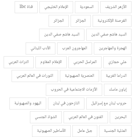
الأزهر الشريف
السعودية
الإعلام الخليجي
قناة lbc
القرصنة الإلكترونية
الجزائر
الجزائر
السيد هاشم صفي الدين
السيد هاشم صفي الدين
الهجرة والمهاجرين
المهاجرون العرب
الأدب اللبناني
علي حجازي
المراسل الحربي
الإعلام المقاوم
التراث العربي
الدراما الغربية
العنصرية الصهيونية
الثورات في العالم العربي
إياون ماسك
الأزمات الاجتماعية في الحروب
حروب لبنان مع إسرائيل
النازحون في لبنان
اليهود والصهيونية
البحرين
الفنون في العالم العربي
الشواذ الجنسي
المثلية الجنسية
جبل عامل
الأساطير الصهيونية