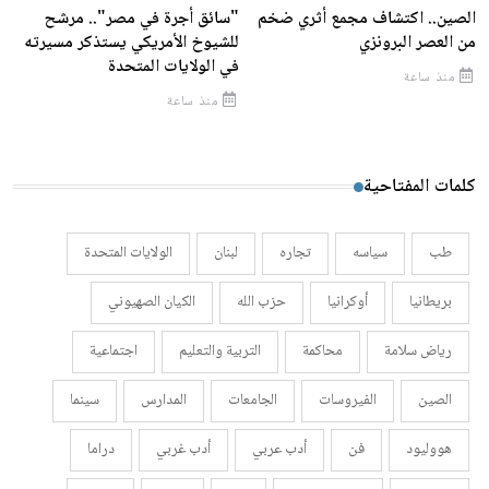
الصين.. اكتشاف مجمع أثري ضخم
"سائق أجرة في مصر".. مرشح
من العصر البرونزي
للشيوخ الأمريكي يستذكر مسيرته
في الولايات المتحدة
منذ ساعة
منذ ساعة
كلمات المفتاحية
طب
سياسه
تجاره
لبنان
الولايات المتحدة
بريطانيا
أوكرانيا
حزب الله
الكيان الصهيوني
رياض سلامة
محاكمة
التربية والتعليم
اجتماعية
الصين
الفيروسات
الجامعات
المدارس
سينما
هووليود
فن
أدب عربي
أدب غربي
دراما