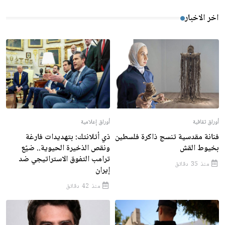
اخر الاخبار
أوراق ثقافية
أوراق إعلامية
فنانة مقدسية تنسج ذاكرة فلسطين
ذي أتلانتك: بتهديدات فارغة
بخيوط القش
ونقص الذخيرة الحيوية.. ضيّع
ترامب التفوق الاستراتيجي ضد
منذ 35 دقائق
إيران
منذ 42 دقائق