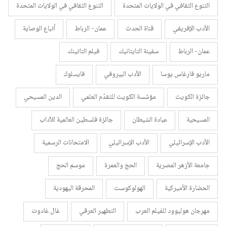
التنوع الثقافي في الولايات المتحدة
التنوع الثقافي في الولايات المتحدة
الأدب الإفريقي
قناة الحدث
عمان- الرباط
أتباع الوصاية
عمان- الرباط
سفينة التايتانيك
فيلم التاتينك
ماريو فارغاس يوسا
الأدب البيروفي
فايسلوك
جائزة الكويت
مؤسّسة الكويت للتقدّم العلمي
الدين المسيحي
المسيحية
عبادة الشيطان
جائزة فلسطين العالمية للآداب
الأدب الإسرائيلي
الأدب الإسرائيلي
الامتحانات الرسمية
جامعة الأزهر المصرية
الحج والعمرة
موسم الحج
الحضارة الأميركية
الهولوكوست
المحرقة اليهودية
مهرجان هوليوود للفيلم العرب
التطهير العرقي
غال غادوت