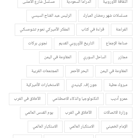
الثقافة الأوروبية
الدراما السعودية
مسلسل شارع الأعشى
مسلسلات شهر رمضان المبارك
الرئيس عبد الفتاح السيسي
الفراعنة
قراءة في كتاب
المفكر الأميركي نعوم تشومسكي
صناعة الإجماع
التاريخ الأوروبي القديم
نجوى بركات
مجازر
الساحل السوري
المقاومة في اليمن
المقاومة في اليمن
البحر الأحمر
المجتمعات الغربية
مبروك عطية
جون إف. كينيدي
الاستخبارات الأميركية
عمرو أديب
التكنولوجيا والذكاء الاصطناعي
الآخلاق في الغرب
وزارة الاتصالات
الآخلاق في الغرب
يوم القدس العالمي
الإمام الخميني
الاستكبار العالمي
الاستكبار العالمي