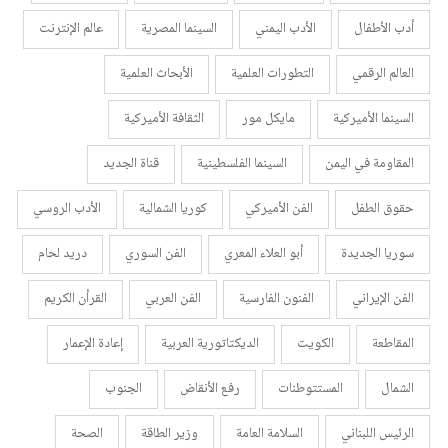
أدب الأطفال
الأدب اليمني
السينما المصرية
عالم الإنترنت
العالم الرقمي
التطورات العلمية
الأبحاث العلمية
السينما الأميركية
مايكل مور
الثقافة الأميركية
المقاومة في اليمن
السينما الفلسطينية
قناة الجديد
حقوق الطفل
الفن الأميركي
كوريا الشمالية
الأدب الروسي
سوريا الجديدة
أبو العلاء المعري
الفن السوري
دريد لحام
الفن الإيراني
الفنون الفارسية
الفن العربي
القرأن الكريم
المقاطعة
الكويت
الديكتاتورية العربية
إعادة الإعمار
الشمال
المستتوطنات
رفع الأنقاض
الجنوب
الرئيس اللبناني
السلامة العامة
وزير الطاقة
الصحة