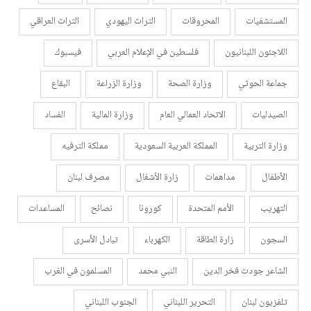
المستشفيات
المحروقات
التراث اليهودي
التراث العراقي
اللاجئون اللبنانيون
فلسطين في الإعلام العربي
فيسبوك
جماعة الحوثي
وزارة الصحة
وزارة الزراعة
البقاع
الصيدليات
الاتحاد العمالي العام
وزارة المالية
الفساد
وزارة التربية
المملكة العربية السعودية
مملكة الترفيه
الأطفال
مداهمات
زارة الأشغال
مصرف لبنان
التهريب
الأمم المتحدة
كورونا
نصائح
المساعدات
السجون
زارة الطاقة
الكهرباء
تبادل الأسرى
الشاعر جودت فخر الدين
النبي محمد
المسلمون في الغرب
تلفزيون لبنان
التحرير اللبناني
الجنوب اللبناني