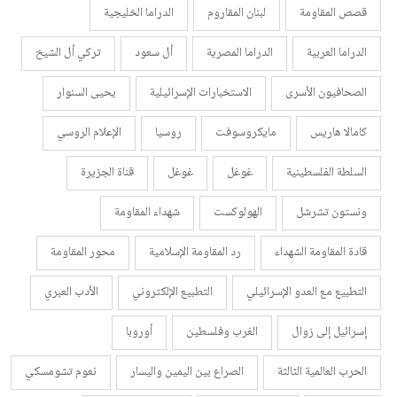
قصص المقاومة
لبنان المقاروم
الدراما الخليجية
الدراما العربية
الدراما المصرية
أل سعود
تركي أل الشيخ
الصحافيون الأسرى
الاستخبارات الإسرائيلية
يحيى السنوار
كامالا هاريس
مايكروسوفت
روسيا
الإعلام الروسي
السلطة الفلسطينية
غوغل
غوغل
قناة الجزيرة
ونستون تشرشل
الهولوكست
شهداء المقاومة
قادة المقاومة الشهداء
رد المقاومة الإسلامية
محور المقاومة
التطبيع مع العدو الإسرائيلي
التطبيع الإلكتروني
الأدب العبري
إسرائيل إلى زوال
الغرب وفلسطين
أوروبا
الحرب العالمية الثالثة
الصراع بين اليمين واليسار
نعوم تشومسكي