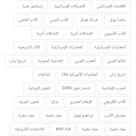
الاقتصاد الإسرائيلي
الاغتيالات الإسرائيلية
إسماعيل هنية
جائزة نوبل
شركة غوغل
الأدب العربي
الأدب العالمي
الأدب الأسيوي
اكتشافات أثرية
اكتشافات أثرية
المخابرات الإسرائيلية
المخابرات الإسرائيلية
الأثار التاريخية
العالم العربي
المغرب العربي
الضاحية الجنوبية
تاريخ لبنان
تاريخ لبنان
المخابرات الأميركية cia
الشائعات
الحرب الإعلامية
انتصار تموز 2006
الفنون الإيرانية
الأدب الأفريقي
الإعلام المصري
تركيا
الفنون الغربية
معارض الكتب
إبراهيم عقيل
عماد مغنية
عماد مغنية
عماد مغنية
عماد مغنية
قناة mtv
الانتخابات الأميركية