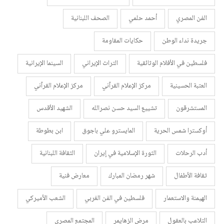
الفن المصري
أحمد حلمي
الصحف اللبنانية
جريدة نداء الوطن
حكايات المقاومة
فلسطين في الأفلام الوثائقية
التراث الإيراني
السينما الإيرانية
العتبة الحسينية
مركز الإعلام القرآني
مركز الإعلام القرآني
المستشرقون
تشييع السيد حسن نصرالله
الشهيد الأقدس
أوكسترا شمس الحرية
المايسترو علي باجوق
ابن بطوطة
أدب الرحلات
الثورة الإسلامية في إيران
الثقافة اللبنانية
ثقافة الأطفال
شهر رمضان المبارك
معارض فنية
الهيمنة والاستعمار
فلسطين في الفن الغربي
الشعب الأميركي
التلاعب بالعقول
مرض الزهايمر
المجتمع المصري