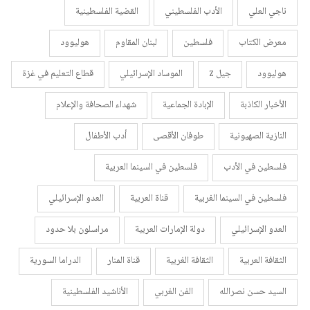
ناجي العلي
الأدب الفلسطيني
القضية الفلسطينية
معرض الكتاب
فلسطين
لبنان المقاوم
هوليوود
هوليوود
جيل z
الموساد الإسرائيلي
قطاع التعليم في غزة
الأخبار الكاذبة
الإبادة الجماعية
شهداء الصحافة والإعلام
النازية الصهيونية
طوفان الأقصى
أدب الأطفال
فلسطين في الأدب
فلسطين في السينما العربية
فلسطين في السينما الغربية
قناة العربية
العدو الإسرائيلي
العدو الإسرائيلي
دولة الإمارات العربية
مراسلون بلا حدود
الثقافة العربية
الثقافة الغربية
قناة المنار
الدراما السورية
السيد حسن نصرالله
الفن الغربي
الأناشيد الفلسطينية