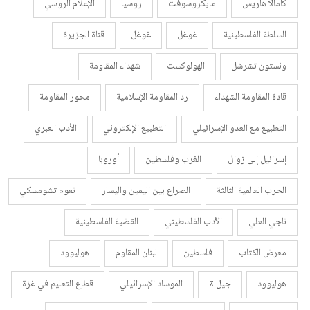
كامالا هاريس
مايكروسوفت
روسيا
الإعلام الروسي
السلطة الفلسطينية
غوغل
غوغل
قناة الجزيرة
ونستون تشرشل
الهولوكست
شهداء المقاومة
قادة المقاومة الشهداء
رد المقاومة الإسلامية
محور المقاومة
التطبيع مع العدو الإسرائيلي
التطبيع الإلكتروني
الأدب العبري
إسرائيل إلى زوال
الغرب وفلسطين
أوروبا
الحرب العالمية الثالثة
الصراع بين اليمين واليسار
نعوم تشومسكي
ناجي العلي
الأدب الفلسطيني
القضية الفلسطينية
معرض الكتاب
فلسطين
لبنان المقاوم
هوليوود
هوليوود
جيل z
الموساد الإسرائيلي
قطاع التعليم في غزة