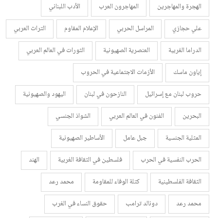
الهجرة والمهاجرين
المهاجرون العرب
الأدب اللبناني
علي حجازي
المراسل الحربي
الإعلام المقاوم
التراث العربي
الدراما الغربية
العنصرية الصهيونية
الثورات في العالم العربي
إياون ماسك
الأزمات الاجتماعية في الحروب
حروب لبنان مع إسرائيل
النازحون في لبنان
اليهود والصهيونية
البحرين
الفنون في العالم العربي
الشواذ الجنسي
المثلية الجنسية
جبل عامل
الأساطير الصهيونية
الحرب النفسية في الحرب
فلسطين في الثقافة الغربية
الهند
الثقافة الفلسطينية
كتلة الوفاء للمقاومة
محمد رعد
محمد رعد
دونالد ترامب
حقوق النساء في الغرب