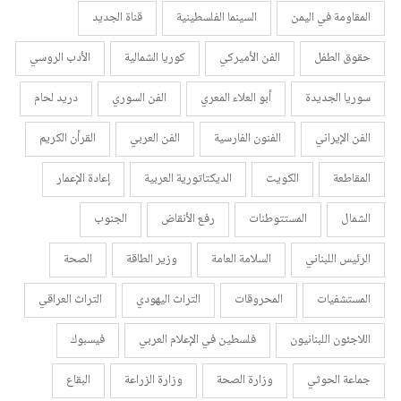
المقاومة في اليمن
السينما الفلسطينية
قناة الجديد
حقوق الطفل
الفن الأميركي
كوريا الشمالية
الأدب الروسي
سوريا الجديدة
أبو العلاء المعري
الفن السوري
دريد لحام
الفن الإيراني
الفنون الفارسية
الفن العربي
القرأن الكريم
المقاطعة
الكويت
الديكتاتورية العربية
إعادة الإعمار
الشمال
المستتوطنات
رفع الأنقاض
الجنوب
الرئيس اللبناني
السلامة العامة
وزير الطاقة
الصحة
المستشفيات
المحروقات
التراث اليهودي
التراث العراقي
اللاجئون اللبنانيون
فلسطين في الإعلام العربي
فيسبوك
جماعة الحوثي
وزارة الصحة
وزارة الزراعة
البقاع