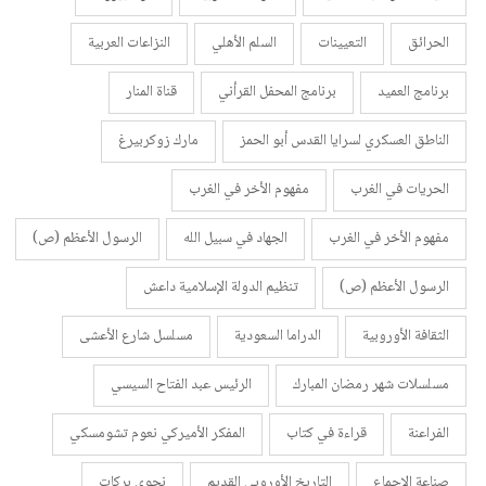
الحرائق
التعيينات
السلم الأهلي
النزاعات العربية
برنامج العميد
برنامج المحفل القرأني
قناة المنار
الناطق العسكري لسرايا القدس أبو الحمز
مارك زوكربيرغ
الحريات في الغرب
مفهوم الأخر في الغرب
مفهوم الأخر في الغرب
الجهاد في سبيل الله
الرسول الأعظم (ص)
الرسول الأعظم (ص)
تنظيم الدولة الإسلامية داعش
الثقافة الأوروبية
الدراما السعودية
مسلسل شارع الأعشى
مسلسلات شهر رمضان المبارك
الرئيس عبد الفتاح السيسي
الفراعنة
قراءة في كتاب
المفكر الأميركي نعوم تشومسكي
صناعة الإجماع
التاريخ الأوروبي القديم
نجوى بركات