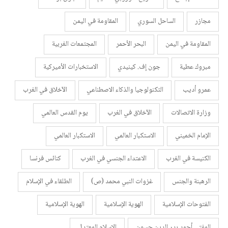
مجازر
الساحل السوري
المقاومة في اليمن
المقاومة في اليمن
البحر الأحمر
المجتمعات الغربية
مبروك عطية
جون إف. كينيدي
الاستخبارات الأميركية
عمرو أديب
التكنولوجيا والذكاء الاصطناعي
الآخلاق في الغرب
وزارة الاتصالات
الآخلاق في الغرب
يوم القدس العالمي
الإمام الخميني
الاستكبار العالمي
الاستكبار العالمي
الكنيسة في الغرب
الاعتداء الجنسي في الغرب
كنائس فرنسا
الرهبنة والجنس
غزوات النبي محمد (ص)
الطلقاء في الإسلام
الفتوحات الإسلامية
الهوية الإسلامية
الهوية الإسلامية
المفتي أحمد بدر الدين حسون
الإسلام المعتدل