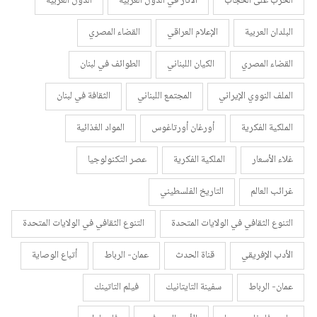
الحرب على الحجاب
الآثار في الدول العربية
الدول العربية
البلدان العربية
الإعلام العراقي
القضاء المصري
القضاء المصري
الكيان اللبناني
الطوائف في لبنان
الملف النووي الإيراني
المجتمع اللبناني
الثقافة في لبنان
الملكية الفكرية
أورغان أورتاغوس
المواد الغذائية
غلاء الأسعار
الملكية الفكرية
عصر التكنولوجيا
غرائب العالم
التاريخ الفلسطيني
التنوع الثقافي في الولايات المتحدة
التنوع الثقافي في الولايات المتحدة
الأدب الإفريقي
قناة الحدث
عمان- الرباط
أتباع الوصاية
عمان- الرباط
سفينة التايتانيك
فيلم التاتينك