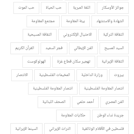
جوائز الأوسكار
اللغة العبرية
حب الحياة
حب الموت
الشهادة والاستشهاد
بيئة المقاومة
مجتمع المقاومة
الثقافة التركية
الاحتيال الإلكتروني
الثقافة المسيحية
السيد المسيح
الفن الإيطالي
فجر السعيد
القرآن الكريم
الثقافة الإيرانية
تهجير سكان قطاع غزة
الهولوكوست
بيروت
وزارة الداخلية
المخيمات الفلسطينية
الانتصار
انتصار المقاومة الفلسطينية
انتصار المقاومة الفلسطينية
الفن المصري
أحمد حلمي
الصحف اللبنانية
جريدة نداء الوطن
حكايات المقاومة
فلسطين في الأفلام الوثائقية
التراث الإيراني
السينما الإيرانية