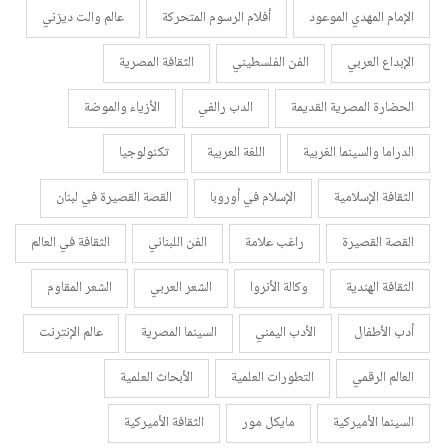
الإمام المهدي الموعود
أفلام الرسوم المتحركة
عالم والت ديزني
الإبداع العربي
الفن الفلسطيني
الثقافة المصرية
الحضارة المصرية القديمة
الدب رالفي
الأزياء والموضة
الدراما والسينما الغربية
اللغة العربية
تكنولوجيا
الثقافة الإسلامية
الإسلام في أوروبا
القصة القصيرة في لبنان
القصة القصيرة
راغب علامة
الفن اللبناني
الثقافة في العالم
الثقافة الهندية
وكالة الأنروا
الشعر العربي
الشعر المقاوم
أدب الأطفال
الأدب اليمني
السينما المصرية
عالم الإنترنت
العالم الرقمي
التطورات العلمية
الأبحاث العلمية
السينما الأميركية
مايكل مور
الثقافة الأميركية