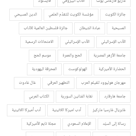
ماريو فارغاس يوسا
الأدب البيروفي
فايسلوك
جائزة الكويت
مؤسّسة الكويت للتقدّم العلمي
الدين المسيحي
المسيحية
عبادة الشيطان
جائزة فلسطين العالمية للآداب
الأدب الإسرائيلي
الأدب الإسرائيلي
الامتحانات الرسمية
جامعة الأزهر المصرية
الحج والعمرة
موسم الحج
الحضارة الأميركية
الهولوكوست
المحرقة اليهودية
مهرجان هوليوود للفيلم العرب
التطهير العرقي
غال غادوت
جامعة هارفارد
نقابة الفنانين السورية
الكتاب العربي
غابريال غارسيا ماركيز
أدب اميركا اللاتينية
أدب أميركا اللاتينية
رسالة إلى السيّد
الإعلام السعودي
مجلة تايم الأميركية