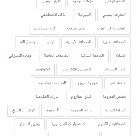
الإعلام الرقمي
الإعلام الجديد
التيار اليميني
التطرف اليميني
الليبرالية
الذكاء الاصطناعي
العنصرية في الغرب
عالم الجريمة
قناة ديسكفري
الصحافة العربية
الصحافة الأردنية
اليمن
رسول الله
الإسلام
الجامعة اللبنانية
الجامعات الخاصة
الإعلام الأميركي
الأمن السيبراني
التجسس الإلكتروني
تكنولوجيا
منصة إكس
مجزرة البيجر
المقاومة الإسلامية
قصص المقاومة
لبنان المقاروم
الدراما الخليجية
الدراما العربية
الدراما المصرية
أل سعود
تركي أل الشيخ
الصحافيون الأسرى
الاستخبارات الإسرائيلية
يحيى السنوار