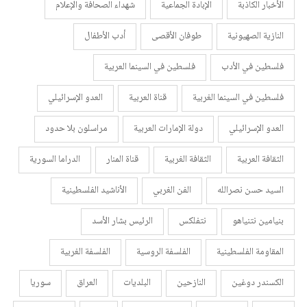
الأخبار الكاذبة
الإبادة الجماعية
شهداء الصحافة والإعلام
النازية الصهيونية
طوفان الأقصى
أدب الأطفال
فلسطين في الأدب
فلسطين في السينما العربية
فلسطين في السينما الغربية
قناة العربية
العدو الإسرائيلي
العدو الإسرائيلي
دولة الإمارات العربية
مراسلون بلا حدود
الثقافة العربية
الثقافة الغربية
قناة المنار
الدراما السورية
السيد حسن نصرالله
الفن الغربي
الأناشيد الفلسطينية
بنيامين نتنياهو
نتفلكس
الرئيس بشار الأسد
المقاومة الفلسطينية
الفلسفة الروسية
الفلسفة الغربية
الكسندر دوغين
النازحين
البلديات
العراق
سوريا