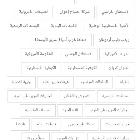
الاستعمار الفرنسي
شركة الصباح إخوان
تطبيقات إلكترونية
الأغنية الفلسطينية الوطنية
الانتخابات البلدية
الإمتحانات الرسمية
رجب طيب أردوغان
منطقة غرب آسيا (الشرق الأوسط)
الدراما الأميركية
الاستغلال الجنسي
الحكومة الأميركية
انطوان كرباج
الكوفية الفلسطينية
الكوفية الفلسطينية
تلغرام
السلطات الفرنسية
هيئة تحرير الشام
جبهة النصرة
السلطات الفرنسية
التحرش بالأطفال
الجاليات العربية في الغرب
الجاليات العربية في الغرب
قناة الحرة
السلطنة العثمانية
حوار الحضارات
سلاف فواخرجي
ثقافات العالم
فنلندا
سياسات ترامب الداخلية
النزاعات العربية
مرفأ بيروت