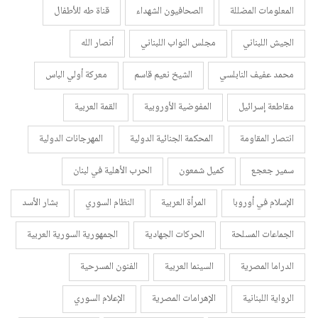
المعلومات المضللة
الصحافيون الشهداء
قناة طه للأطفال
الجيش اللبناني
مجلس النواب اللبناني
أنصار الله
محمد عفيف النابلسي
الشيخ نعيم قاسم
معركة أولي الباس
مقاطعة إسرائيل
المفوضية الأوروبية
القمة العربية
انتصار المقاومة
المحكمة الجنائية الدولية
المهرجانات الدولية
سمير جعجع
كميل شمعون
الحرب الأهلية في لبنان
الإسلام في أوروبا
المرأة العربية
النظام السوري
بشار الأسد
الجماعات المسلحة
الحركات الجهادية
الجمهورية السورية العربية
الدراما المصرية
السينما العربية
الفنون المسرحية
الرواية اللبنانية
الإهرامات المصرية
الإعلام السوري