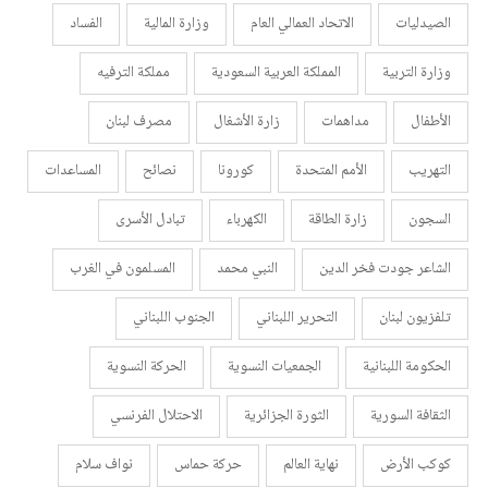
الصيدليات
الاتحاد العمالي العام
وزارة المالية
الفساد
وزارة التربية
المملكة العربية السعودية
مملكة الترفيه
الأطفال
مداهمات
زارة الأشغال
مصرف لبنان
التهريب
الأمم المتحدة
كورونا
نصائح
المساعدات
السجون
زارة الطاقة
الكهرباء
تبادل الأسرى
الشاعر جودت فخر الدين
النبي محمد
المسلمون في الغرب
تلفزيون لبنان
التحرير اللبناني
الجنوب اللبناني
الحكومة اللبنانية
الجمعيات النسوية
الحركة النسوية
الثقافة السورية
الثورة الجزائرية
الاحتلال الفرنسي
كوكب الأرض
نهاية العالم
حركة حماس
نواف سلام