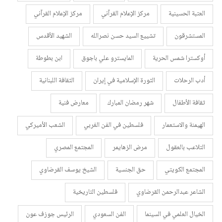
العتبة الحسينية
مركز الإعلام القرآني
مركز الإعلام القرآني
المستشرقون
تشييع السيد حسن نصرالله
الشهيد الأقدس
أوكسترا شمس الحرية
المايسترو علي باجوق
ابن بطوطة
أدب الرحلات
الثورة الإسلامية في إيران
الثقافة اللبنانية
ثقافة الأطفال
شهر رمضان المبارك
معارض فنية
الهيمنة والاستعمار
فلسطين في الفن الغربي
الشعب الأميركي
التلاعب بالعقول
مرض الزهايمر
المجتمع المصري
المجتمع الكويتي
حق الجنسية
الشيخ يوسف القرضاوي
الشاعر عبدالرحمن القرضاوي
فلسطين التاريخية
الخيال العلمي في السينما
الفن السعودي
الرئيس جوزف عون