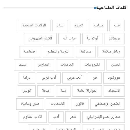
كلمات المفتاحية
طب
سياسه
تجاره
لبنان
الولايات المتحدة
بريطانيا
أوكرانيا
حزب الله
الكيان الصهيوني
رياض سلامة
محاكمة
التربية والتعليم
اجتماعية
الصين
الفيروسات
الجامعات
المدارس
سينما
هووليود
فن
أدب عربي
أدب غربي
دراما
الاقتصاد
الموازنة العامة
بيئة
صحة
كوليرا
الضمان الإجتماعي
قانون
الانتخابات
صبرا وشاتيلا
مجازر العدو الإسرائيلي
شعر
أدب
الأدب المقاوم
محمد علي شمس الدين
الرواية العربية
فلسطين