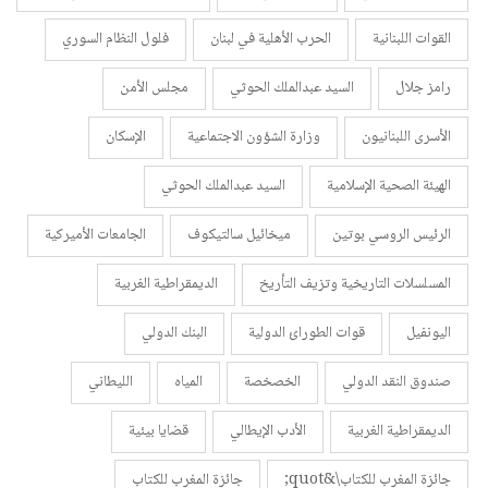
القوات اللبنانية
الحرب الأهلية في لبنان
فلول النظام السوري
رامز جلال
السيد عبدالملك الحوثي
مجلس الأمن
الأسرى اللبنانيون
وزارة الشؤون الاجتماعية
الإسكان
الهيئة الصحية الإسلامية
السيد عبدالملك الحوثي
الرئيس الروسي بوتين
ميخائيل سالتيكوف
الجامعات الأميركية
المسلسلات التاريخية وتزيف التأريخ
الديمقراطية الغربية
اليونفيل
قوات الطورائ الدولية
البنك الدولي
صندوق النقد الدولي
الخصخصة
المياه
الليطاني
الديمقراطية الغربية
الأدب الإيطالي
قضايا بيئية
جائزة المغرب للكتاب\&quot;
جائزة المغرب للكتاب