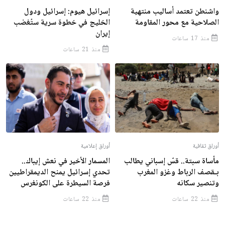
واشنطن تعتمد أساليب منتهية
إسرائيل هيوم: إسرائيل ودول
الصلاحية مع محور المقاومة
الخليج في خطوة سرية ستُغضب
إيران
منذ 17 ساعات
منذ 21 ساعات
أوراق ثقافية
أوراق إعلامية
مأساة سبتة.. قسّ إسباني يطالب
المسمار الأخير في نعش إيباك..
بـقصف الرباط وغزو المغرب
تحدي إسرائيل يمنح الديمقراطيين
وتنصير سكانه
فرصة السيطرة على الكونغرس
منذ 22 ساعات
منذ 22 ساعات