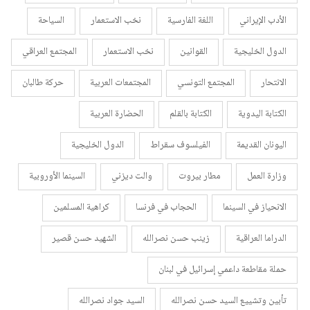
الأدب الإيراني
اللغة الفارسية
نخب الاستعمار
السياحة
الدول الخليجية
القوانين
نخب الاستعمار
المجتمع العراقي
الانتحار
المجتمع التونسي
المجتمعات العربية
حركة طالبان
الكتابة اليدوية
الكتابة بالقلم
الحضارة العربية
اليونان القديمة
الفيلسوف سقراط
الدول الخليجية
وزارة العمل
مطار بيروت
والت ديزني
السينما الأوروبية
الانحياز في السينما
الحجاب في فرنسا
كراهية المسلمين
الدراما العراقية
زينب حسن نصرالله
الشهيد حسن قصير
حملة مقاطعة داعمي إسرائيل في لبنان
تأبين وتشييع السيد حسن نصرالله
السيد جواد نصرالله