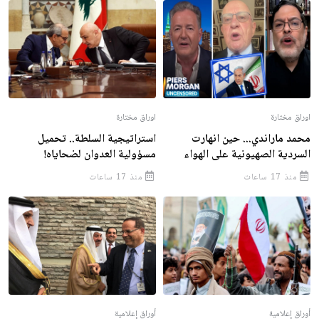
اوراق مختارة
اوراق مختارة
محمد ماراندي... حين انهارت
استراتيجية السلطة.. تحميل
السردية الصهيونية على الهواء
مسؤولية العدوان لضحاياه!
منذ 17 ساعات
منذ 17 ساعات
أوراق إعلامية
أوراق إعلامية