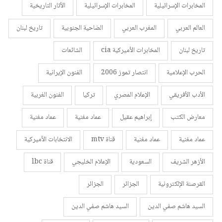
المخابرات الإسرائيلية
المخابرات الإسرائيلية
الأثار التاريخية
العالم العربي
المغرب العربي
الضاحية الجنوبية
تاريخ لبنان
تاريخ لبنان
المخابرات الأميركية cia
الشائعات
الحرب الإعلامية
انتصار تموز 2006
الفنون الإيرانية
الأدب الأفريقي
الإعلام المصري
تركيا
الفنون الغربية
معارض الكتب
إبراهيم عقيل
عماد مغنية
عماد مغنية
عماد مغنية
عماد مغنية
قناة mtv
الانتخابات الأميركية
الأزهر الشريف
السعودية
الإعلام الخليجي
قناة lbc
القرصنة الإلكترونية
الجزائر
الجزائر
السيد هاشم صفي الدين
السيد هاشم صفي الدين