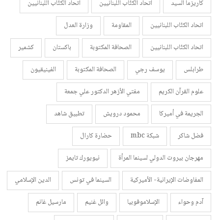
كاريزما السيد
اتحاد الكتّاب اللبنانيين
اتحاد الكتّاب اللبنانيين
اتحاد الكتّاب اللبنانيين
المقاومة
وزارة العدل
اتحاد الكتّاب اللبنانيين
الصحافة المكتوبة
باكستان
كشمير
طرابلس
يوسف رجي
الصحافة المكتوبة
الفينيقيون
علوم القرآن الكريم
مفتي الأزهر الدكتور علي جمعة
الجريمة في أميركا
محمود درويش
تطبيق شاهد
فضل شاكر
شبكة mbc
حضارة كارال
مهرجان بيروت الدولي لسينما المرأة
نيويورك تايمز
المفاوضات الإيرانية- الأميركية
السينما في تونس
الدين الإسلامي
آدم وحواء
الإسلاموفوبيا
وائل غنيم
مارسيل غانم