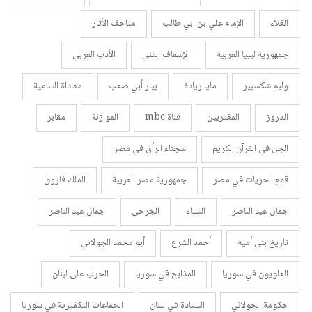
الغلاء
الإمام علي بن ابي طالب
متاحف الأثار
جمهورية ليبيا العربية
الإسفاف الفني
الأدب الغربي
وليم شكسبير
مايا زيادة
بيار أبي صعب
معاداة السامية
الدروز
المغتربين
قناة mbc
الموازنة
مقابر
الجن في القرآن الكريم
سجناء الرأي في مصر
قمع الحريات في مصر
جمهورية مصر العربية
الملك فاروق
جمال عبد الناصر
النساء
الجرحى
جمال عبد الناصر
تاريخ بني أمية
أحمد الشرع
أبو محمد الجولاني
العلويون في سوريا
المذابح في سوريا
الحرب على لبنان
حكومة الجولاني
السيادة في لبنان
الجماعات التكفيرية في سوريا