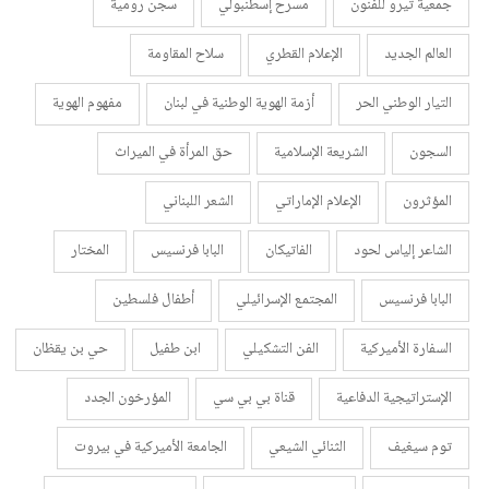
جمعية تيرو للفنون
مسرح إسطنبولي
سجن رومية
العالم الجديد
الإعلام القطري
سلاح المقاومة
التيار الوطني الحر
أزمة الهوية الوطنية في لبنان
مفهوم الهوية
السجون
الشريعة الإسلامية
حق المرأة في الميراث
المؤثرون
الإعلام الإماراتي
الشعر اللبناني
الشاعر إلياس لحود
الفاتيكان
البابا فرنسيس
المختار
البابا فرنسيس
المجتمع الإسرائيلي
أطفال فلسطين
السفارة الأميركية
الفن التشكيلي
ابن طفيل
حي بن يقظان
الإستراتيجية الدفاعية
قناة بي بي سي
المؤرخون الجدد
توم سيغيف
الثنائي الشيعي
الجامعة الأميركية في بيروت