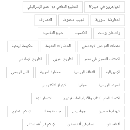
المهاجرون في أمييركا
التطبيع الثقافي مع العدو الإسرائيلي
المعارضة السورية
نجيب محفوظ
المصارف
واشنطن بوست
المكسيك
خليج المكسيك
منصات التواصل الاجتماعي
الحضارات القديمة
الحكومة اليمنية
الاختفاء القسري في مصر
التاريخ العربي
التاريخ الإسلامي
الإمبريالية
الثقافة الروسية
الحضارة الغربية
الفن الروسي
السينما الروسية
اسبانيا
الابتزاز الإلكتروني
الاتحاد العام للكتّاب والأدباء الفلسطينيين
انتصار غزة
شهداء فلسطين
الجواسيس
جامعة بغداد
الإعلام القطري
أفغانستان
النساء في أفغانستان
الإعلام في أفغانستان