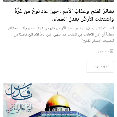
بشائرُ الفتحِ وعذابُ الأممِ.. حينَ عاد نوحٌ من غزَّةَ
واشتعلت الأرضُ بعدلِ السماء.
انطلقت الشهب الإيرانية من عمق الأرض، تتهادى فوق سماء يافا المحتلة،
معلنةً أن زمن الإفلات من العقاب قد انتهى. كان الردُّ الإيرانيّ تجلّيًا من
تجليات "بشائر الفتح"
منذ شهر
المزيد