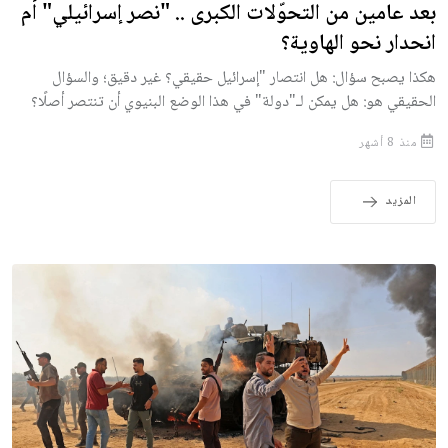
بعد عامين من التحوّلات الكبرى .. "نصر إسرائيلي" أم
انحدار نحو الهاوية؟
هكذا يصبح سؤال: هل انتصار "إسرائيل حقيقي؟ غير دقيق؛ والسؤال
الحقيقي هو: هل يمكن لـ"دولة" في هذا الوضع البنيوي أن تنتصر أصلًا؟
منذ 8 أشهر
المزيد