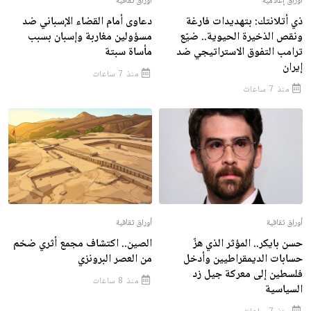
أوراق إعلامية
أوراق ثقافية
ذي أتلانتك: بتهديدات فارغة
دعاوى أمام القضاء الإسباني ضد
ونقص الذخيرة الحيوية.. ضيّع
مسؤولين مغاربة وإسبان بسبب
ترامب التفوق الاستراتيجي ضد
مأساة سبتة
إيران
منذ 7 ساعات
منذ 7 ساعات
أوراق ثقافية
أوراق ثقافية
حسن بايكر.. المؤثر الذي هزّ
الصين.. اكتشاف مجمع أثري ضخم
حسابات الديمقراطيين وأدخل
من العصر البرونزي
فلسطين إلى معركة جيل زد
منذ 8 ساعات
السياسية