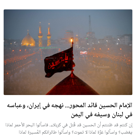
الإمام الحسين قائد المحور... نهجه في إيران، وعباسه
في لبنان وسيفه في اليمن
إن كنتم قد ظننتم أن الحسين قد قُتل في كربلاء، فاسألوا البحر الأحمر لماذا
يغضب؟ واسألوا غزّة لماذا لا تموت؟ واسألوا طائراتكم المُسيرة لماذا