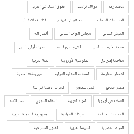
محمد رعد
دونالد ترامب
حقوق النساء في الغرب
المعلومات المضللة
الصحافيون الشهداء
قناة طه للأطفال
الجيش اللبناني
مجلس النواب اللبناني
أنصار الله
محمد عفيف النابلسي
الشيخ نعيم قاسم
معركة أولي الباس
مقاطعة إسرائيل
المفوضية الأوروبية
القمة العربية
انتصار المقاومة
المحكمة الجنائية الدولية
المهرجانات الدولية
سمير جعجع
كميل شمعون
الحرب الأهلية في لبنان
الإسلام في أوروبا
المرأة العربية
النظام السوري
بشار الأسد
الجماعات المسلحة
الحركات الجهادية
الجمهورية السورية العربية
الدراما المصرية
السينما العربية
الفنون المسرحية