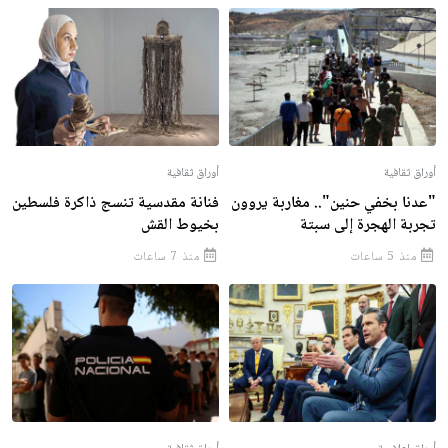
أوراق ثقافية
أوراق ثقافية
"عدنا بخفي حنين".. مغاربة يروون
فنانة مقدسية تنسج ذاكرة فلسطين
تجربة الهجرة إلى سبتة
بخيوط القش
منذ 5 ساعات
منذ 7 ساعات