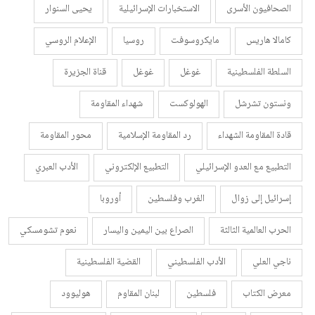
الصحافيون الأسرى
الاستخبارات الإسرائيلية
يحيى السنوار
كامالا هاريس
مايكروسوفت
روسيا
الإعلام الروسي
السلطة الفلسطينية
غوغل
غوغل
قناة الجزيرة
ونستون تشرشل
الهولوكست
شهداء المقاومة
قادة المقاومة الشهداء
رد المقاومة الإسلامية
محور المقاومة
التطبيع مع العدو الإسرائيلي
التطبيع الإلكتروني
الأدب العبري
إسرائيل إلى زوال
الغرب وفلسطين
أوروبا
الحرب العالمية الثالثة
الصراع بين اليمين واليسار
نعوم تشومسكي
ناجي العلي
الأدب الفلسطيني
القضية الفلسطينية
معرض الكتاب
فلسطين
لبنان المقاوم
هوليوود