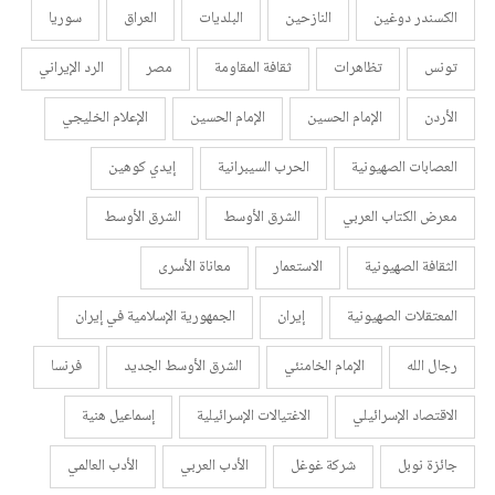
الكسندر دوغين
النازحين
البلديات
العراق
سوريا
تونس
تظاهرات
ثقافة المقاومة
مصر
الرد الإيراني
الأردن
الإمام الحسين
الإمام الحسين
الإعلام الخليجي
العصابات الصهيونية
الحرب السيبرانية
إيدي كوهين
معرض الكتاب العربي
الشرق الأوسط
الشرق الأوسط
الثقافة الصهيونية
الاستعمار
معاناة الأسرى
المعتقلات الصهيونية
إيران
الجمهورية الإسلامية في إيران
رجال الله
الإمام الخامنئي
الشرق الأوسط الجديد
فرنسا
الاقتصاد الإسرائيلي
الاغتيالات الإسرائيلية
إسماعيل هنية
جائزة نوبل
شركة غوغل
الأدب العربي
الأدب العالمي