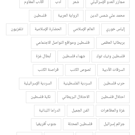
مجازر العدو الإسرائيلي
شعر
أدب
الأدب المقاوم
محمد علي شمس الدين
الرواية العربية
فلسطين
إلياس خوري
العالم الإسلامي
الحضارة الإسلامية
تلفزيون
بريطانيا العظمى
فلسطين ومواقع التواصل الاجتماعي
فلسطين وتيك توك
شهداء فلسطين
أبطال غزة
السرقات الأدبية
لصوص الكتب
قراصنة الكتب
حرب فلسطين
السردية الفلسطينية
السردية الإسرائيلية
احتلال فلسطين
الاحتلال البريطاني
نكبة فلسطين
غزة والمظاهرات
الفن الجميل
الدراما اللبنانية
جرائم إسرائيل
فلسطين المحتلة
جنوب أفريقيا