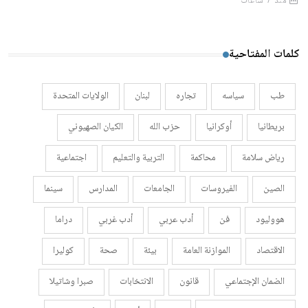
منذ 7 ساعات
كلمات المفتاحية
طب
سياسه
تجاره
لبنان
الولايات المتحدة
بريطانيا
أوكرانيا
حزب الله
الكيان الصهيوني
رياض سلامة
محاكمة
التربية والتعليم
اجتماعية
الصين
الفيروسات
الجامعات
المدارس
سينما
هووليود
فن
أدب عربي
أدب غربي
دراما
الاقتصاد
الموازنة العامة
بيئة
صحة
كوليرا
الضمان الإجتماعي
قانون
الانتخابات
صبرا وشاتيلا