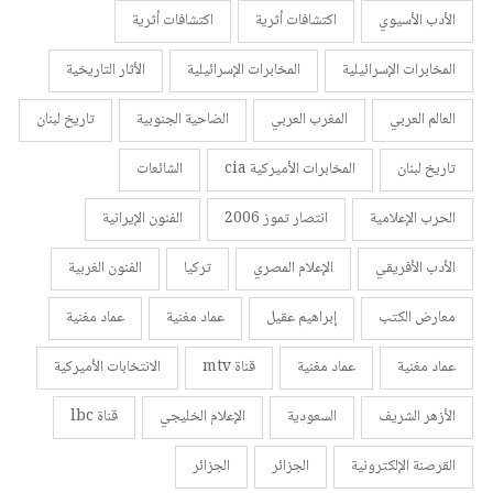
الأدب الأسيوي
اكتشافات أثرية
اكتشافات أثرية
المخابرات الإسرائيلية
المخابرات الإسرائيلية
الأثار التاريخية
العالم العربي
المغرب العربي
الضاحية الجنوبية
تاريخ لبنان
تاريخ لبنان
المخابرات الأميركية cia
الشائعات
الحرب الإعلامية
انتصار تموز 2006
الفنون الإيرانية
الأدب الأفريقي
الإعلام المصري
تركيا
الفنون الغربية
معارض الكتب
إبراهيم عقيل
عماد مغنية
عماد مغنية
عماد مغنية
عماد مغنية
قناة mtv
الانتخابات الأميركية
الأزهر الشريف
السعودية
الإعلام الخليجي
قناة lbc
القرصنة الإلكترونية
الجزائر
الجزائر