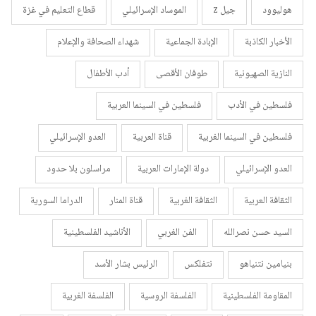
هوليوود
جيل z
الموساد الإسرائيلي
قطاع التعليم في غزة
الأخبار الكاذبة
الإبادة الجماعية
شهداء الصحافة والإعلام
النازية الصهيونية
طوفان الأقصى
أدب الأطفال
فلسطين في الأدب
فلسطين في السينما العربية
فلسطين في السينما الغربية
قناة العربية
العدو الإسرائيلي
العدو الإسرائيلي
دولة الإمارات العربية
مراسلون بلا حدود
الثقافة العربية
الثقافة الغربية
قناة المنار
الدراما السورية
السيد حسن نصرالله
الفن الغربي
الأناشيد الفلسطينية
بنيامين نتنياهو
نتفلكس
الرئيس بشار الأسد
المقاومة الفلسطينية
الفلسفة الروسية
الفلسفة الغربية