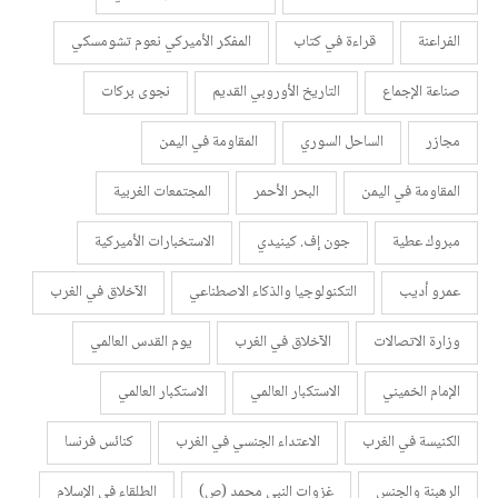
الفراعنة
قراءة في كتاب
المفكر الأميركي نعوم تشومسكي
صناعة الإجماع
التاريخ الأوروبي القديم
نجوى بركات
مجازر
الساحل السوري
المقاومة في اليمن
المقاومة في اليمن
البحر الأحمر
المجتمعات الغربية
مبروك عطية
جون إف. كينيدي
الاستخبارات الأميركية
عمرو أديب
التكنولوجيا والذكاء الاصطناعي
الآخلاق في الغرب
وزارة الاتصالات
الآخلاق في الغرب
يوم القدس العالمي
الإمام الخميني
الاستكبار العالمي
الاستكبار العالمي
الكنيسة في الغرب
الاعتداء الجنسي في الغرب
كنائس فرنسا
الرهبنة والجنس
غزوات النبي محمد (ص)
الطلقاء في الإسلام