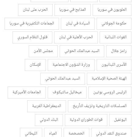
العلويون في سوريا
المذابح في سوريا
الحرب على لبنان
حكومة الجولاني
السيادة في لبنان
الجماعات التكفيرية في سوريا
القوات اللبنانية
الحرب الأهلية في لبنان
فلول النظام السوري
رامز جلال
السيد عبدالملك الحوثي
مجلس الأمن
الأسرى اللبنانيون
وزارة الشؤون الاجتماعية
الإسكان
الهيئة الصحية الإسلامية
السيد عبدالملك الحوثي
الرئيس الروسي بوتين
ميخائيل سالتيكوف
الجامعات الأميركية
المسلسلات التاريخية وتزيف التأريخ
الديمقراطية الغربية
اليونفيل
قوات الطورائ الدولية
البنك الدولي
صندوق النقد الدولي
الخصخصة
المياه
الليطاني