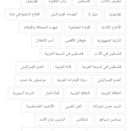
معرض الكتاب
فلسطين
لبنان المقاوم
هوليوود
هوليوود
جيل z
الموساد الإسرائيلي
قطاع التعليم في غزة
الأخبار الكاذبة
الإبادة الجماعية
شهداء الصحافة والإعلام
النازية الصهيونية
طوفان الأقصى
أدب الأطفال
فلسطين في الأدب
فلسطين في السينما العربية
فلسطين في السينما الغربية
قناة العربية
العدو الإسرائيلي
العدو الإسرائيلي
دولة الإمارات العربية
مراسلون بلا حدود
الثقافة العربية
الثقافة الغربية
قناة المنار
الدراما السورية
السيد حسن نصرالله
الفن الغربي
الأناشيد الفلسطينية
بنيامين نتنياهو
نتفلكس
الرئيس بشار الأسد