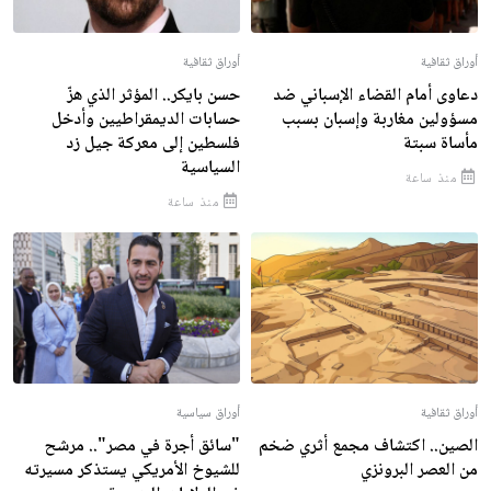
أوراق ثقافية
أوراق ثقافية
دعاوى أمام القضاء الإسباني ضد
حسن بايكر.. المؤثر الذي هزّ
مسؤولين مغاربة وإسبان بسبب
حسابات الديمقراطيين وأدخل
مأساة سبتة
فلسطين إلى معركة جيل زد
السياسية
منذ ساعة
منذ ساعة
أوراق ثقافية
أوراق سياسية
الصين.. اكتشاف مجمع أثري ضخم
"سائق أجرة في مصر".. مرشح
من العصر البرونزي
للشيوخ الأمريكي يستذكر مسيرته