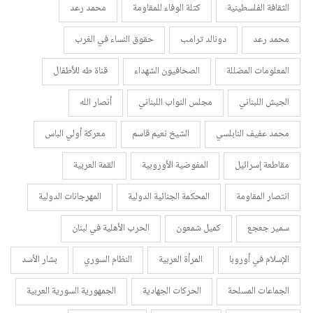
الثقافة الفلسطينية
كتلة الوفاء للمقاومة
محمد رعد
محمد رعد
دونالد ترامب
حقوق النساء في الغرب
المعلومات المضللة
الصحافيون الشهداء
قناة طه للأطفال
الجيش اللبناني
مجلس النواب اللبناني
أنصار الله
محمد عفيف النابلسي
الشيخ نعيم قاسم
معركة أولي الباس
مقاطعة إسرائيل
المفوضية الأوروبية
القمة العربية
انتصار المقاومة
المحكمة الجنائية الدولية
المهرجانات الدولية
سمير جعجع
كميل شمعون
الحرب الأهلية في لبنان
الإسلام في أوروبا
المرأة العربية
النظام السوري
بشار الأسد
الجماعات المسلحة
الحركات الجهادية
الجمهورية السورية العربية