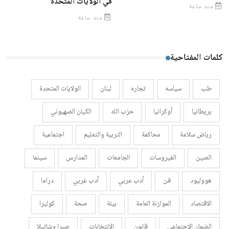
في الولايات المتحدة
منذ ساعة
منذ ساعة
كلمات المفتاحية
طب
سياسه
تجاره
لبنان
الولايات المتحدة
بريطانيا
أوكرانيا
حزب الله
الكيان الصهيوني
رياض سلامة
محاكمة
التربية والتعليم
اجتماعية
الصين
الفيروسات
الجامعات
المدارس
سينما
هووليود
فن
أدب عربي
أدب غربي
دراما
الاقتصاد
الموازنة العامة
بيئة
صحة
كوليرا
الضمان الإجتماعي
قانون
الانتخابات
صبرا وشاتيلا