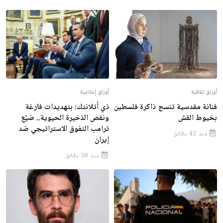
أوراق ثقافية
أوراق إعلامية
فنانة مقدسية تنسج ذاكرة فلسطين
ذي أتلانتك: بتهديدات فارغة
بخيوط القش
ونقص الذخيرة الحيوية.. ضيّع
ترامب التفوق الاستراتيجي ضد
منذ 42 دقائق
إيران
منذ 50 دقائق