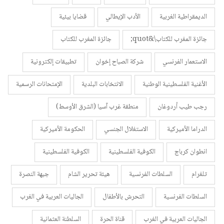
الديمقراطية الغربية
الأدب الإيطالي
قضايا بيئية
جائزة المغرب للكتاب\&quot;
جائزة المغرب للكتاب
الاستعمار الفرنسي
شركة الصباح إخوان
تطبيقات إلكترونية
الأغنية الفلسطينية الوطنية
الانتخابات البلدية
الإمتحانات الرسمية
رجب طيب أردوغان
منطقة غرب آسيا (الشرق الأوسط)
الدراما الأميركية
الاستغلال الجنسي
الحكومة الأميركية
انطوان كرباج
الكوفية الفلسطينية
الكوفية الفلسطينية
تلغرام
السلطات الفرنسية
هيئة تحرير الشام
جبهة النصرة
السلطات الفرنسية
التحرش بالأطفال
الجاليات العربية في الغرب
الجاليات العربية في الغرب
قناة الحرة
السلطنة العثمانية