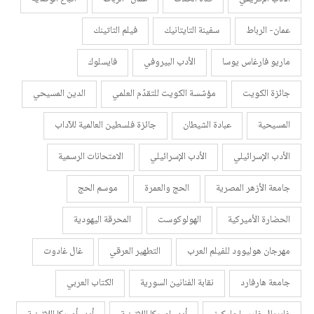
عمان- الرباط
سفينة التايتانيك
فيلم التاتينك
ماريو فارغاس يوسا
الأدب البيروفي
فايسلوك
جائزة الكويت
مؤسّسة الكويت للتقدّم العلمي
الدين المسيحي
المسيحية
عبادة الشيطان
جائزة فلسطين العالمية للآداب
الأدب الإسرائيلي
الأدب الإسرائيلي
الامتحانات الرسمية
جامعة الأزهر المصرية
الحج والعمرة
موسم الحج
الحضارة الأميركية
الهولوكوست
المحرقة اليهودية
مهرجان هوليوود للفيلم العرب
التطهير العرقي
غال غادوت
جامعة هارفارد
نقابة الفنانين السورية
الكتاب العربي