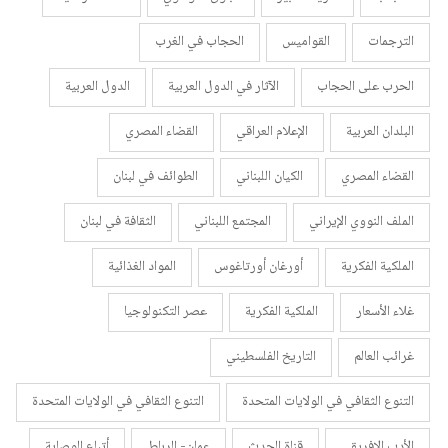
الترجمات
القواميس
الحجاب في الغرب
الحرب على الحجاب
الآثار في الدول العربية
الدول العربية
البلدان العربية
الإعلام العراقي
القضاء المصري
القضاء المصري
الكيان اللبناني
الطوائف في لبنان
الملف النووي الإيراني
المجتمع اللبناني
الثقافة في لبنان
الملكية الفكرية
أورغان أورتاغوس
المواد الغذائية
غلاء الأسعار
الملكية الفكرية
عصر التكنولوجيا
غرائب العالم
التاريخ الفلسطيني
التنوع الثقافي في الولايات المتحدة
التنوع الثقافي في الولايات المتحدة
الأدب الإفريقي
قناة الحدث
عمان- الرباط
أتباع الوصاية