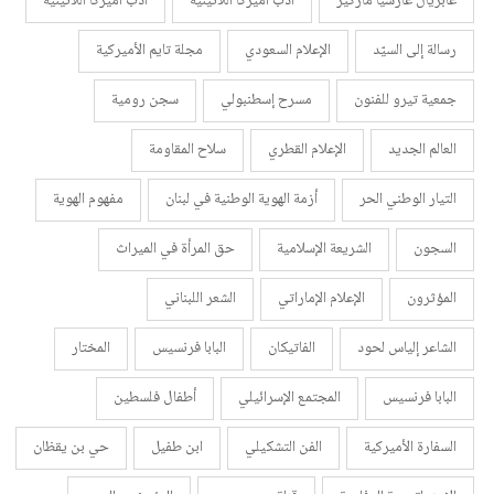
غابريال غارسيا ماركيز
أدب اميركا اللاتينية
أدب أميركا اللاتينية
رسالة إلى السيّد
الإعلام السعودي
مجلة تايم الأميركية
جمعية تيرو للفنون
مسرح إسطنبولي
سجن رومية
العالم الجديد
الإعلام القطري
سلاح المقاومة
التيار الوطني الحر
أزمة الهوية الوطنية في لبنان
مفهوم الهوية
السجون
الشريعة الإسلامية
حق المرأة في الميراث
المؤثرون
الإعلام الإماراتي
الشعر اللبناني
الشاعر إلياس لحود
الفاتيكان
البابا فرنسيس
المختار
البابا فرنسيس
المجتمع الإسرائيلي
أطفال فلسطين
السفارة الأميركية
الفن التشكيلي
ابن طفيل
حي بن يقظان