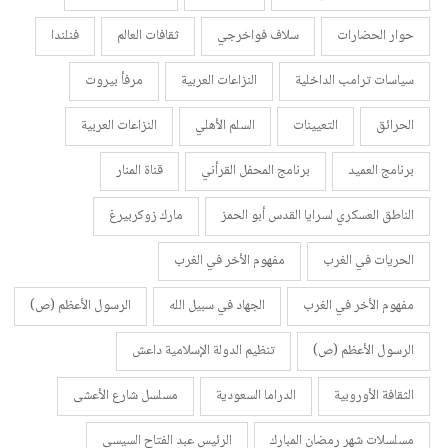
حوار الحضارات
سلاف فواخرجي
ثقافات العالم
فنلندا
سياسات ترامب الداخلية
النزاعات العربية
مرفأ بيروت
الحرائق
التعيينات
السلم الأهلي
النزاعات العربية
برنامج العميد
برنامج المحفل القرأني
قناة المنار
الناطق العسكري لسرايا القدس أبو الحمز
مارك زوكربيرغ
الحريات في الغرب
مفهوم الأخر في الغرب
مفهوم الأخر في الغرب
الجهاد في سبيل الله
الرسول الأعظم (ص)
الرسول الأعظم (ص)
تنظيم الدولة الإسلامية داعش
الثقافة الأوروبية
الدراما السعودية
مسلسل شارع الأعشى
مسلسلات شهر رمضان المبارك
الرئيس عبد الفتاح السيسي