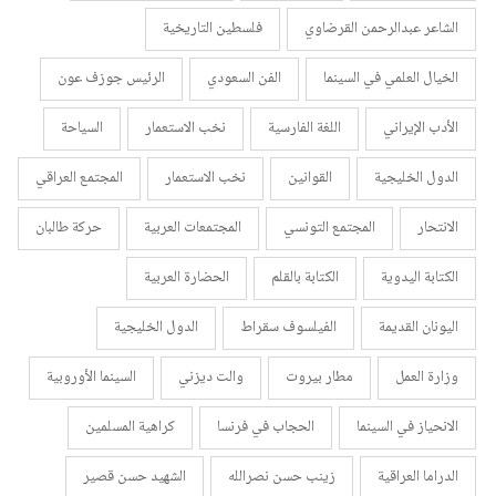
الشاعر عبدالرحمن القرضاوي
فلسطين التاريخية
الخيال العلمي في السينما
الفن السعودي
الرئيس جوزف عون
الأدب الإيراني
اللغة الفارسية
نخب الاستعمار
السياحة
الدول الخليجية
القوانين
نخب الاستعمار
المجتمع العراقي
الانتحار
المجتمع التونسي
المجتمعات العربية
حركة طالبان
الكتابة اليدوية
الكتابة بالقلم
الحضارة العربية
اليونان القديمة
الفيلسوف سقراط
الدول الخليجية
وزارة العمل
مطار بيروت
والت ديزني
السينما الأوروبية
الانحياز في السينما
الحجاب في فرنسا
كراهية المسلمين
الدراما العراقية
زينب حسن نصرالله
الشهيد حسن قصير