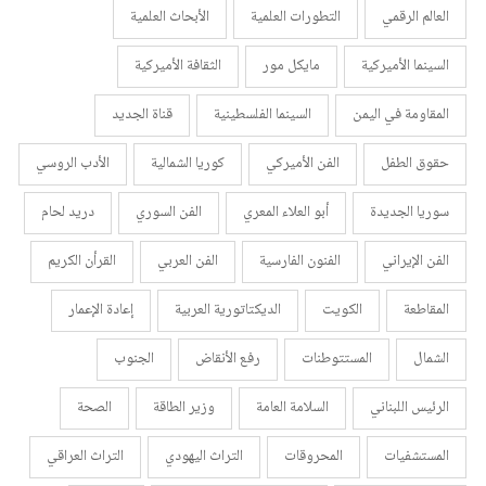
العالم الرقمي
التطورات العلمية
الأبحاث العلمية
السينما الأميركية
مايكل مور
الثقافة الأميركية
المقاومة في اليمن
السينما الفلسطينية
قناة الجديد
حقوق الطفل
الفن الأميركي
كوريا الشمالية
الأدب الروسي
سوريا الجديدة
أبو العلاء المعري
الفن السوري
دريد لحام
الفن الإيراني
الفنون الفارسية
الفن العربي
القرأن الكريم
المقاطعة
الكويت
الديكتاتورية العربية
إعادة الإعمار
الشمال
المستتوطنات
رفع الأنقاض
الجنوب
الرئيس اللبناني
السلامة العامة
وزير الطاقة
الصحة
المستشفيات
المحروقات
التراث اليهودي
التراث العراقي