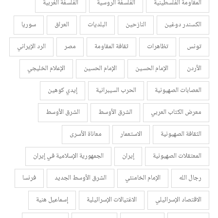
المقاومة الفلسطينية
الفلسفة الروسية
الفلسفة الغربية
الكسندر دوغين
النازحين
البلديات
العراق
سوريا
تونس
تظاهرات
ثقافة المقاومة
مصر
الرد الإيراني
الأردن
الإمام الحسين
الإمام الحسين
الإعلام الخليجي
العصابات الصهيونية
الحرب السيبرانية
إيدي كوهين
معرض الكتاب العربي
الشرق الأوسط
الشرق الأوسط
الثقافة الصهيونية
الاستعمار
معاناة الأسرى
المعتقلات الصهيونية
إيران
الجمهورية الإسلامية في إيران
رجال الله
الإمام الخامنئي
الشرق الأوسط الجديد
فرنسا
الاقتصاد الإسرائيلي
الاغتيالات الإسرائيلية
إسماعيل هنية