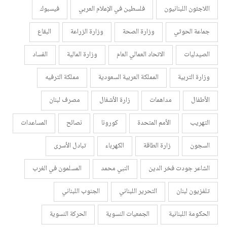
اللاجئون اللبنانيون
فلسطين في الإعلام العربي
فيسبوك
جماعة الحوثي
وزارة الصحة
وزارة الزراعة
البقاع
الصيدليات
الاتحاد العمالي العام
وزارة المالية
الفساد
وزارة التربية
المملكة العربية السعودية
مملكة الترفيه
الأطفال
مداهمات
زارة الأشغال
مصرف لبنان
التهريب
الأمم المتحدة
كورونا
نصائح
المساعدات
السجون
زارة الطاقة
الكهرباء
تبادل الأسرى
الشاعر جودت فخر الدين
النبي محمد
المسلمون في الغرب
تلفزيون لبنان
التحرير اللبناني
الجنوب اللبناني
الحكومة اللبنانية
الجمعيات النسوية
الحركة النسوية