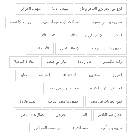
الروائي الجزائري الطاهر وطار
شهداء الأمة
شهداء الجزائر
معاوية بن أبي سفيان
الحركات الإسلامية السلفية
وزارة الإقتصاد
الغلاء
الإمام علي بن ابي طالب
متاحف الأثار
جمهورية ليبيا العربية
الإسفاف الفني
الأدب الغربي
وليم شكسبير
مايا زيادة
بيار أبي صعب
معاداة السامية
الدروز
المغتربين
قناة mbc
الموازنة
مقابر
الجن في القرآن الكريم
سجناء الرأي في مصر
قمع الحريات في مصر
جمهورية مصر العربية
الملك فاروق
جمال عبد الناصر
النساء
الجرحى
جمال عبد الناصر
تاريخ بني أمية
أحمد الشرع
أبو محمد الجولاني