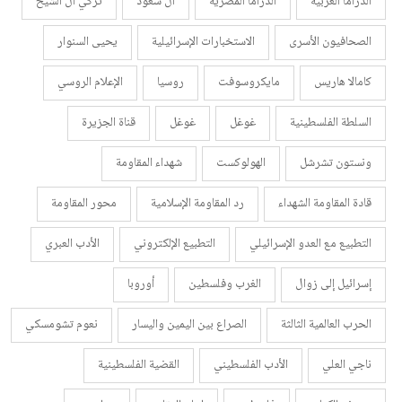
الدراما العربية
الدراما المصرية
أل سعود
تركي أل الشيخ
الصحافيون الأسرى
الاستخبارات الإسرائيلية
يحيى السنوار
كامالا هاريس
مايكروسوفت
روسيا
الإعلام الروسي
السلطة الفلسطينية
غوغل
غوغل
قناة الجزيرة
ونستون تشرشل
الهولوكست
شهداء المقاومة
قادة المقاومة الشهداء
رد المقاومة الإسلامية
محور المقاومة
التطبيع مع العدو الإسرائيلي
التطبيع الإلكتروني
الأدب العبري
إسرائيل إلى زوال
الغرب وفلسطين
أوروبا
الحرب العالمية الثالثة
الصراع بين اليمين واليسار
نعوم تشومسكي
ناجي العلي
الأدب الفلسطيني
القضية الفلسطينية