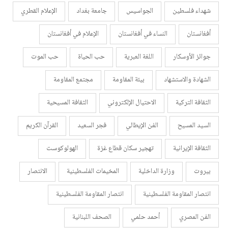
شهداء فلسطين
الجواسيس
جامعة بغداد
الإعلام القطري
أفغانستان
النساء في أفغانستان
الإعلام في أفغانستان
جوائز الأوسكار
اللغة العبرية
حب الحياة
حب الموت
الشهادة والاستشهاد
بيئة المقاومة
مجتمع المقاومة
الثقافة التركية
الاحتيال الإلكتروني
الثقافة المسيحية
السيد المسيح
الفن الإيطالي
فجر السعيد
القرآن الكريم
الثقافة الإيرانية
تهجير سكان قطاع غزة
الهولوكوست
بيروت
وزارة الداخلية
المخيمات الفلسطينية
الانتصار
انتصار المقاومة الفلسطينية
انتصار المقاومة الفلسطينية
الفن المصري
أحمد حلمي
الصحف اللبنانية