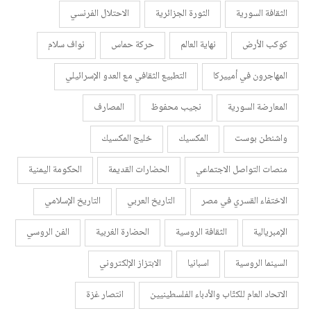
الثقافة السورية
الثورة الجزائرية
الاحتلال الفرنسي
كوكب الأرض
نهاية العالم
حركة حماس
نواف سلام
المهاجرون في أمييركا
التطبيع الثقافي مع العدو الإسرائيلي
المعارضة السورية
نجيب محفوظ
المصارف
واشنطن بوست
المكسيك
خليج المكسيك
منصات التواصل الاجتماعي
الحضارات القديمة
الحكومة اليمنية
الاختفاء القسري في مصر
التاريخ العربي
التاريخ الإسلامي
الإمبريالية
الثقافة الروسية
الحضارة الغربية
الفن الروسي
السينما الروسية
اسبانيا
الابتزاز الإلكتروني
الاتحاد العام للكتّاب والأدباء الفلسطينيين
انتصار غزة