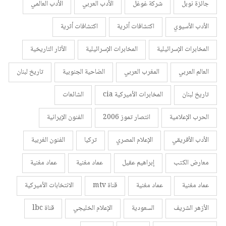
جائزة نوبل
شركة غوغل
الأدب العربي
الأدب العالمي
الأدب الأسيوي
اكتشافات أثرية
اكتشافات أثرية
المخابرات الإسرائيلية
المخابرات الإسرائيلية
الأثار التاريخية
العالم العربي
المغرب العربي
الضاحية الجنوبية
تاريخ لبنان
تاريخ لبنان
المخابرات الأميركية cia
الشائعات
الحرب الإعلامية
انتصار تموز 2006
الفنون الإيرانية
الأدب الأفريقي
الإعلام المصري
تركيا
الفنون الغربية
معارض الكتب
إبراهيم عقيل
عماد مغنية
عماد مغنية
عماد مغنية
عماد مغنية
قناة mtv
الانتخابات الأميركية
الأزهر الشريف
السعودية
الإعلام الخليجي
قناة lbc