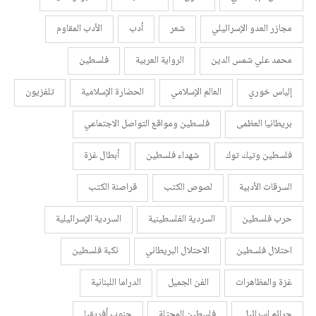
مجازر العدو الإسرائيلي
شعر
أدب
الأدب المقاوم
محمد علي شمس الدين
الرواية العربية
فلسطين
إلياس خوري
العالم الإسلامي
الحضارة الإسلامية
تلفزيون
بريطانيا العظمى
فلسطين ومواقع التواصل الاجتماعي
فلسطين وتيك توك
شهداء فلسطين
أبطال غزة
السرقات الأدبية
لصوص الكتب
قراصنة الكتب
حرب فلسطين
السردية الفلسطينية
السردية الإسرائيلية
احتلال فلسطين
الاحتلال البريطاني
نكبة فلسطين
غزة والمظاهرات
الفن الجميل
الدراما اللبنانية
جرائم إسرائيل
فلسطين المحتلة
جنوب أفريقيا