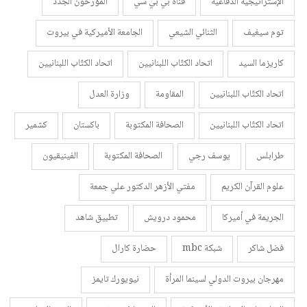
الإستراتيجية الدفاعية
قناة بي بي سي
المؤرخون الجدد
توم سيغيف
الثنائي الشيعي
الجامعة الأميركية في بيروت
كاريزما السيد
اتحاد الكتّاب اللبنانيين
اتحاد الكتّاب اللبنانيين
اتحاد الكتّاب اللبنانيين
المقاومة
وزارة العدل
اتحاد الكتّاب اللبنانيين
الصحافة المكتوبة
باكستان
كشمير
طرابلس
يوسف رجي
الصحافة المكتوبة
الفينيقيون
علوم القرآن الكريم
مفتي الأزهر الدكتور علي جمعة
الجريمة في أميركا
محمود درويش
تطبيق شاهد
فضل شاكر
شبكة mbc
حضارة كارال
مهرجان بيروت الدولي لسينما المرأة
نيويورك تايمز