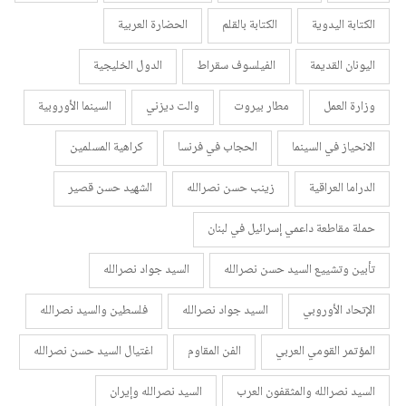
الكتابة اليدوية
الكتابة بالقلم
الحضارة العربية
اليونان القديمة
الفيلسوف سقراط
الدول الخليجية
وزارة العمل
مطار بيروت
والت ديزني
السينما الأوروبية
الانحياز في السينما
الحجاب في فرنسا
كراهية المسلمين
الدراما العراقية
زينب حسن نصرالله
الشهيد حسن قصير
حملة مقاطعة داعمي إسرائيل في لبنان
تأبين وتشييع السيد حسن نصرالله
السيد جواد نصرالله
الإتحاد الأوروبي
السيد جواد نصرالله
فلسطين والسيد نصرالله
المؤتمر القومي العربي
الفن المقاوم
اغتيال السيد حسن نصرالله
السيد نصرالله والمثقفون العرب
السيد نصرالله وإيران