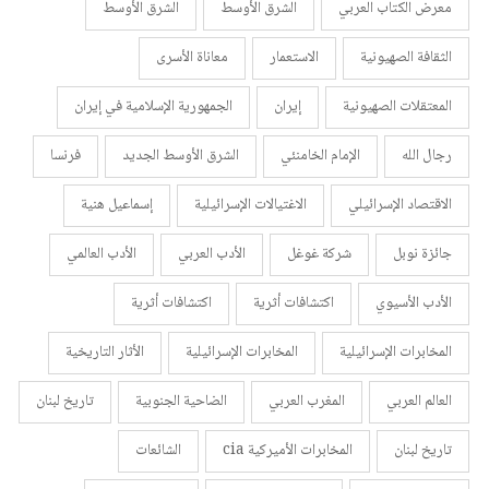
معرض الكتاب العربي
الشرق الأوسط
الشرق الأوسط
الثقافة الصهيونية
الاستعمار
معاناة الأسرى
المعتقلات الصهيونية
إيران
الجمهورية الإسلامية في إيران
رجال الله
الإمام الخامنئي
الشرق الأوسط الجديد
فرنسا
الاقتصاد الإسرائيلي
الاغتيالات الإسرائيلية
إسماعيل هنية
جائزة نوبل
شركة غوغل
الأدب العربي
الأدب العالمي
الأدب الأسيوي
اكتشافات أثرية
اكتشافات أثرية
المخابرات الإسرائيلية
المخابرات الإسرائيلية
الأثار التاريخية
العالم العربي
المغرب العربي
الضاحية الجنوبية
تاريخ لبنان
تاريخ لبنان
المخابرات الأميركية cia
الشائعات