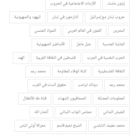
إياون ماسك
الأزمات الاجتماعية في الحروب
حروب لبنان مع إسرائيل
النازحون في لبنان
اليهود والصهيونية
البحرين
الفنون في العالم العربي
الشواذ الجنسي
المثلية الجنسية
جبل عامل
الأساطير الصهيونية
الحرب النفسية في الحرب
فلسطين في الثقافة الغربية
الهند
الثقافة الفلسطينية
كتلة الوفاء للمقاومة
محمد رعد
محمد رعد
دونالد ترامب
حقوق النساء في الغرب
المعلومات المضللة
الصحافيون الشهداء
قناة طه للأطفال
الجيش اللبناني
مجلس النواب اللبناني
أنصار الله
محمد عفيف النابلسي
الشيخ نعيم قاسم
معركة أولي الباس