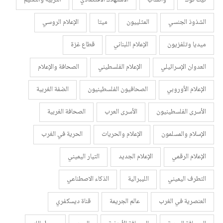
تيك توك
واتساب
الاستهلاك الاقتصادي
التربية والتعليم
الشذوذ الجنسي
المثلييون
ميتا
الإعلام الروسي
ميديا وتلفزيون
الإعلام اللبناني
قطاع غزة
العدوان الإسرائيلي
الإعلام الفلسطيني
الصحافة والإعلام
الإعلام الأوروبي
الصحافيون الفلسطينيون
الضفة الغربية
الأسرى الفلسطينيون
الأسرى العرب
الصحافة الغربية
الإسلام والمسلمون
الإعلام والحريات
الحرية في الغرب
الإعلام الرقمي
الإعلام الجديد
التيار اليميني
التطرف اليميني
الليبرالية
الذكاء الاصطناعي
العنصرية في الغرب
عالم الجريمة
قناة ديسكفري