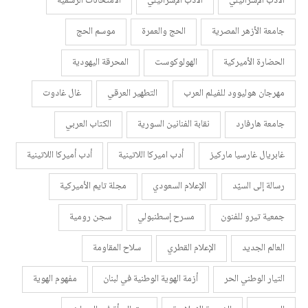
الأدب الإسرائيلي
الأدب الإسرائيلي
الامتحانات الرسمية
جامعة الأزهر المصرية
الحج والعمرة
موسم الحج
الحضارة الأميركية
الهولوكوست
المحرقة اليهودية
مهرجان هوليوود للفيلم العرب
التطهير العرقي
غال غادوت
جامعة هارفارد
نقابة الفنانين السورية
الكتاب العربي
غابريال غارسيا ماركيز
أدب اميركا اللاتينية
أدب أميركا اللاتينية
رسالة إلى السيّد
الإعلام السعودي
مجلة تايم الأميركية
جمعية تيرو للفنون
مسرح إسطنبولي
سجن رومية
العالم الجديد
الإعلام القطري
سلاح المقاومة
التيار الوطني الحر
أزمة الهوية الوطنية في لبنان
مفهوم الهوية