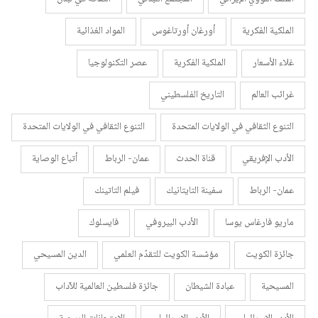
الملكية الفكرية
أورغان أورتاغوس
المواد الغذائية
غلاء الأسعار
الملكية الفكرية
عصر التكنولوجيا
غرائب العالم
التاريخ الفلسطيني
التنوع الثقافي في الولايات المتحدة
التنوع الثقافي في الولايات المتحدة
الأدب الإفريقي
قناة الحدث
عمان- الرباط
أتباع الوصاية
عمان- الرباط
سفينة التايتانيك
فيلم التاتينك
ماريو فارغاس يوسا
الأدب البيروفي
فايسلوك
جائزة الكويت
مؤسّسة الكويت للتقدّم العلمي
الدين المسيحي
المسيحية
عبادة الشيطان
جائزة فلسطين العالمية للآداب