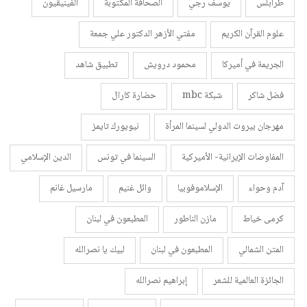
طرابلس
يوسف رجي
الصحافة المكتوبة
الفينيقيون
علوم القرآن الكريم
مفتي الأزهر الدكتور علي جمعة
الجريمة في أميركا
محمود درويش
تطبيق شاهد
فضل شاكر
شبكة mbc
حضارة كارال
مهرجان بيروت الدولي لسينما المرأة
نيويورك تايمز
المفاوضات الإيرانية- الأميركية
السينما في تونس
الدين الإسلامي
آدم وحواء
الإسلاموفوبيا
وائل غنيم
مارسيل غانم
كرمى خياط
مازن الناطور
المطبعون في لبنان
المتن الشمالي
المطبعون في لبنان
لبيك يا نصرالله
الجائزة العالمية للشعر
إبراهيم نصرالله