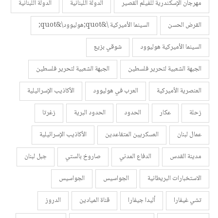
مهرجان الإسكندرية للفيلم القصير
الدولة اللبنانية
الدولة اللبنانية
القرض الحسن
السينما الأميركية \&quot;هوليوود\&quot;
السينما الأميركية هوليوود
شوقي بزيع
الجبهة الشعبية لتحرير فلسطين
الجبهة الشعبية لتحرير فلسطين
العنصرية الأميركية
العرب في هوليوود
الأكاذيب الإسرائيلية
زحلة
عكار
الحدود
الحدود البرية
زغرتا
عمال لبنان
العسكريين المتقاعدين
الأكاذيب الإسرائيلية
مدينة القدس
الدفاع المدني
صاروخ بالستي
جبل لبنان
الاستخبارات البريطانية
الجواسيس
الجواسيس
تشي غيفارا
أليدا جيفارا
قناة الميادين
الدروز