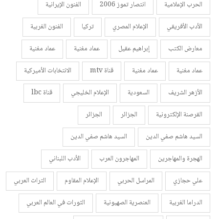
الحرب الإعلامية
انتصار تموز 2006
الفنون الإيرانية
الأدب الأفريقي
الإعلام المصري
تركيا
الفنون الغربية
معارض الكتب
إبراهيم عقيل
عماد مغنية
عماد مغنية
عماد مغنية
عماد مغنية
قناة mtv
الانتخابات الأميركية
الأزهر الشريف
السعودية
الإعلام الخليجي
قناة lbc
القرصنة الإلكترونية
الجزائر
الجزائر
السيد هاشم صفي الدين
السيد هاشم صفي الدين
الهجرة والمهاجرين
المهاجرون العرب
الأدب اللبناني
علي حجازي
المراسل الحربي
الإعلام المقاوم
التراث العربي
الدراما الغربية
العنصرية الصهيونية
الثورات في العالم العربي