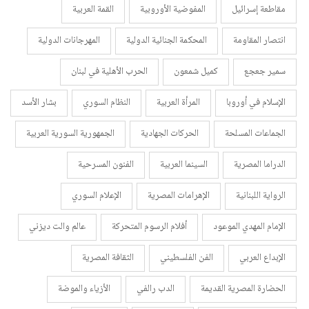
مقاطعة إسرائيل
المفوضية الأوروبية
القمة العربية
انتصار المقاومة
المحكمة الجنائية الدولية
المهرجانات الدولية
سمير جعجع
كميل شمعون
الحرب الأهلية في لبنان
الإسلام في أوروبا
المرأة العربية
النظام السوري
بشار الأسد
الجماعات المسلحة
الحركات الجهادية
الجمهورية السورية العربية
الدراما المصرية
السينما العربية
الفنون المسرحية
الرواية اللبنانية
الإهرامات المصرية
الإعلام السوري
الإمام المهدي الموعود
أفلام الرسوم المتحركة
عالم والت ديزني
الإبداع العربي
الفن الفلسطيني
الثقافة المصرية
الحضارة المصرية القديمة
الدب رالفي
الأزياء والموضة