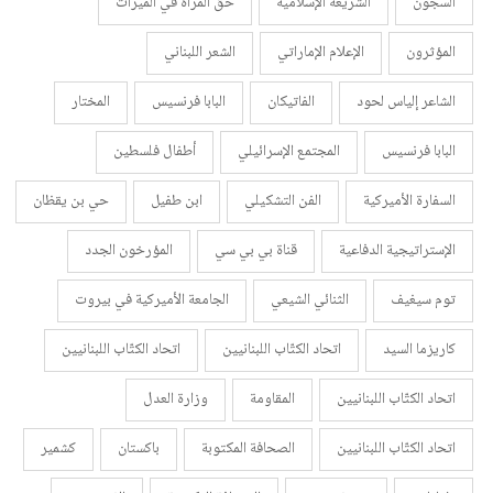
السجون
الشريعة الإسلامية
حق المرأة في الميراث
المؤثرون
الإعلام الإماراتي
الشعر اللبناني
الشاعر إلياس لحود
الفاتيكان
البابا فرنسيس
المختار
البابا فرنسيس
المجتمع الإسرائيلي
أطفال فلسطين
السفارة الأميركية
الفن التشكيلي
ابن طفيل
حي بن يقظان
الإستراتيجية الدفاعية
قناة بي بي سي
المؤرخون الجدد
توم سيغيف
الثنائي الشيعي
الجامعة الأميركية في بيروت
كاريزما السيد
اتحاد الكتّاب اللبنانيين
اتحاد الكتّاب اللبنانيين
اتحاد الكتّاب اللبنانيين
المقاومة
وزارة العدل
اتحاد الكتّاب اللبنانيين
الصحافة المكتوبة
باكستان
كشمير