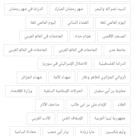
السيد نصرالله واليمن
شهر رمضان المبارك
الدراما في شهر رمضان
اليوم العالمي للغة
القضاء اللبناني
اليوم العالمي للغة
المسجد الأقصى
هشام حداد
الجامعات في العالم العربي
جامعة عدن
الجامعات في العالم الغربي
الجامعات في العالم الغربي
الدراما الفلسطينية
الاحتلال الإسرائيلي في سوريا
الروائي الجزائري الطاهر وطار
شهداء الأمة
شهداء الجزائر
معاوية بن أبي سفيان
الحركات الإسلامية السلفية
وزارة الإقتصاد
الغلاء
الإمام علي بن ابي طالب
متاحف الأثار
جمهورية ليبيا العربية
الإسفاف الفني
الأدب الغربي
وليم شكسبير
مايا زيادة
بيار أبي صعب
معاداة السامية