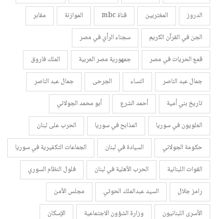
الدروز
المغتربين
قناة mbc
الموازنة
مقابر
الجن في القرآن الكريم
سجناء الرأي في مصر
قمع الحريات في مصر
جمهورية مصر العربية
الملك فاروق
جمال عبد الناصر
النساء
الجرحى
جمال عبد الناصر
تاريخ بني أمية
أحمد الشرع
أبو محمد الجولاني
العلويون في سوريا
المذابح في سوريا
الحرب على لبنان
حكومة الجولاني
السيادة في لبنان
الجماعات التكفيرية في سوريا
القوات اللبنانية
الحرب الأهلية في لبنان
فلول النظام السوري
رامز جلال
السيد عبدالملك الحوثي
مجلس الأمن
الأسرى اللبنانيون
وزارة الشؤون الاجتماعية
الإسكان