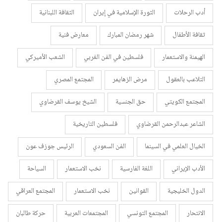
أدب الرحلات
الثورة الإسلامية في إيران
الثقافة اللبنانية
ثقافة الأطفال
شهر رمضان المبارك
معارض فنية
الهيمنة والاستعمار
فلسطين في الفن الغربي
الشعب الأميركي
التلاعب بالعقول
مرض الزهايمر
المجتمع المصري
المجتمع الكويتي
حق الجنسية
الشيخ يوسف القرضاوي
الشاعر عبدالرحمن القرضاوي
فلسطين التاريخية
الخيال العلمي في السينما
الفن السعودي
الرئيس جوزف عون
الأدب الإيراني
اللغة الفارسية
نخب الاستعمار
السياحة
الدول الخليجية
القوانين
نخب الاستعمار
المجتمع العراقي
الانتحار
المجتمع التونسي
المجتمعات العربية
حركة طالبان