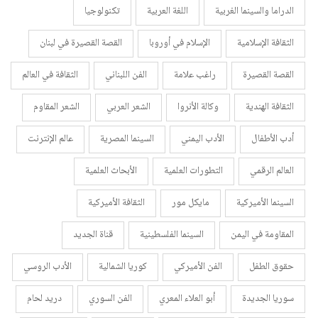
الدراما والسينما الغربية
اللغة العربية
تكنولوجيا
الثقافة الإسلامية
الإسلام في أوروبا
القصة القصيرة في لبنان
القصة القصيرة
راغب علامة
الفن اللبناني
الثقافة في العالم
الثقافة الهندية
وكالة الأنروا
الشعر العربي
الشعر المقاوم
أدب الأطفال
الأدب اليمني
السينما المصرية
عالم الإنترنت
العالم الرقمي
التطورات العلمية
الأبحاث العلمية
السينما الأميركية
مايكل مور
الثقافة الأميركية
المقاومة في اليمن
السينما الفلسطينية
قناة الجديد
حقوق الطفل
الفن الأميركي
كوريا الشمالية
الأدب الروسي
سوريا الجديدة
أبو العلاء المعري
الفن السوري
دريد لحام