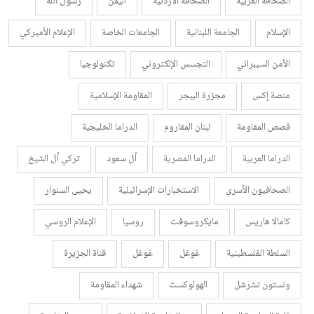
الصحافة العربية
الصحافة الأردنية
اليمن
رسول الله
الإسلام
الجامعة اللبنانية
الجامعات الخاصة
الإعلام الأميركي
الأمن السيبراني
التجسس الإلكتروني
تكنولوجيا
منصة إكس
مجزرة البيجر
المقاومة الإسلامية
قصص المقاومة
لبنان المقاروم
الدراما الخليجية
الدراما العربية
الدراما المصرية
أل سعود
تركي أل الشيخ
الصحافيون الأسرى
الاستخبارات الإسرائيلية
يحيى السنوار
كامالا هاريس
مايكروسوفت
روسيا
الإعلام الروسي
السلطة الفلسطينية
غوغل
غوغل
قناة الجزيرة
ونستون تشرشل
الهولوكست
شهداء المقاومة