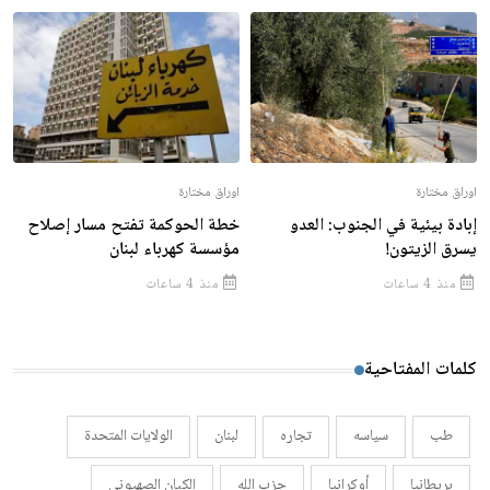
اوراق مختارة
اوراق مختارة
إبادة بيئية في الجنوب: العدو
خطة الحوكمة تفتح مسار إصلاح
يسرق الزيتون!
مؤسسة كهرباء لبنان
منذ 4 ساعات
منذ 4 ساعات
كلمات المفتاحية
طب
سياسه
تجاره
لبنان
الولايات المتحدة
بريطانيا
أوكرانيا
حزب الله
الكيان الصهيوني