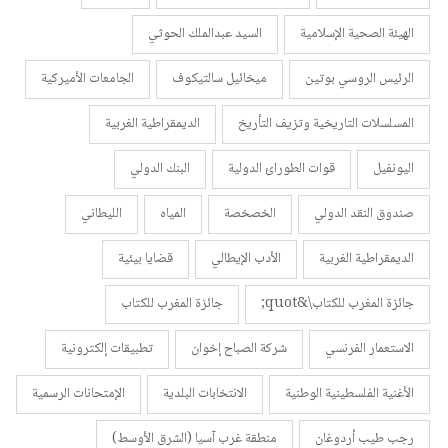
الهيئة الصحية الإسلامية
السيد عبدالملك الحوثي
الرئيس الروسي بوتين
ميخائيل سالتيكوف
الجامعات الأميركية
المسلسلات التاريخية وتزيف التأريخ
الديمقراطية الغربية
اليونفيل
قوات الطورائ الدولية
البنك الدولي
صندوق النقد الدولي
الخصخصة
المياه
الليطاني
الديمقراطية الغربية
الأدب الإيطالي
قضايا بيئية
جائزة المغرب للكتاب\&quot;
جائزة المغرب للكتاب
الاستعمار الفرنسي
شركة الصباح إخوان
تطبيقات إلكترونية
الأغنية الفلسطينية الوطنية
الانتخابات البلدية
الإمتحانات الرسمية
رجب طيب أردوغان
منطقة غرب آسيا (الشرق الأوسط)