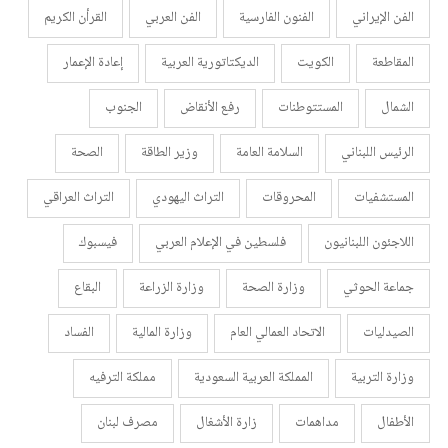
الفن الإيراني
الفنون الفارسية
الفن العربي
القرأن الكريم
المقاطعة
الكويت
الديكتاتورية العربية
إعادة الإعمار
الشمال
المستتوطنات
رفع الأنقاض
الجنوب
الرئيس اللبناني
السلامة العامة
وزير الطاقة
الصحة
المستشفيات
المحروقات
التراث اليهودي
التراث العراقي
اللاجئون اللبنانيون
فلسطين في الإعلام العربي
فيسبوك
جماعة الحوثي
وزارة الصحة
وزارة الزراعة
البقاع
الصيدليات
الاتحاد العمالي العام
وزارة المالية
الفساد
وزارة التربية
المملكة العربية السعودية
مملكة الترفيه
الأطفال
مداهمات
زارة الأشغال
مصرف لبنان