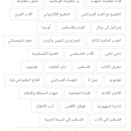
قادة المقاومة الشهداء
رد المقاومة الإسلامية
محور المقاومة
التطبيع مع العدو الإسرائيلي
التطبيع الإلكتروني
الأدب العبري
إسرائيل إلى زوال
الغرب وفلسطين
أوروبا
الحرب العالمية الثالثة
الصراع بين اليمين واليسار
نعوم تشومسكي
ناجي العلي
الأدب الفلسطيني
القضية الفلسطينية
معرض الكتاب
فلسطين
لبنان المقاوم
هوليوود
هوليوود
جيل z
الموساد الإسرائيلي
قطاع التعليم في غزة
الأخبار الكاذبة
الإبادة الجماعية
شهداء الصحافة والإعلام
النازية الصهيونية
طوفان الأقصى
أدب الأطفال
فلسطين في الأدب
فلسطين في السينما العربية