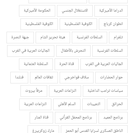
الدراما الأميركية
الاستغلال الجنسي
الحكومة الأميركية
انطوان كرباج
الكوفية الفلسطينية
الكوفية الفلسطينية
تلغرام
السلطات الفرنسية
هيئة تحرير الشام
جبهة النصرة
السلطات الفرنسية
التحرش بالأطفال
الجاليات العربية في الغرب
الجاليات العربية في الغرب
قناة الحرة
السلطنة العثمانية
حوار الحضارات
سلاف فواخرجي
ثقافات العالم
فنلندا
سياسات ترامب الداخلية
النزاعات العربية
مرفأ بيروت
الحرائق
التعيينات
السلم الأهلي
النزاعات العربية
برنامج العميد
برنامج المحفل القرأني
قناة المنار
الناطق العسكري لسرايا القدس أبو الحمز
مارك زوكربيرغ