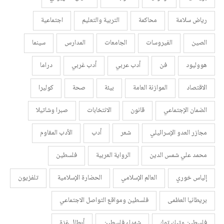
رياض سلامة
محاكمة
التربية والتعليم
اجتماعية
الصين
الفيروسات
الجامعات
المدارس
سينما
هووليود
فن
أدب عربي
أدب غربي
دراما
الاقتصاد
الموازنة العامة
بيئة
صحة
كوليرا
الضمان الإجتماعي
قانون
الانتخابات
صبرا وشاتيلا
مجازر العدو الإسرائيلي
شعر
أدب
الأدب المقاوم
محمد علي شمس الدين
الرواية العربية
فلسطين
إلياس خوري
العالم الإسلامي
الحضارة الإسلامية
تلفزيون
بريطانيا العظمى
فلسطين ومواقع التواصل الاجتماعي
فلسطين وتيك توك
شهداء فلسطين
أبطال غزة