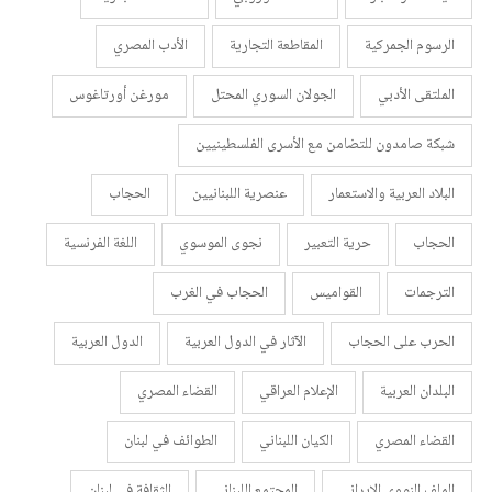
الرسوم الجمركية
المقاطعة التجارية
الأدب المصري
الملتقى الأدبي
الجولان السوري المحتل
مورغن أورتاغوس
شبكة صامدون للتضامن مع الأسرى الفلسطينيين
البلاد العربية والاستعمار
عنصرية اللبنانيين
الحجاب
الحجاب
حرية التعبير
نجوى الموسوي
اللغة الفرنسية
الترجمات
القواميس
الحجاب في الغرب
الحرب على الحجاب
الآثار في الدول العربية
الدول العربية
البلدان العربية
الإعلام العراقي
القضاء المصري
القضاء المصري
الكيان اللبناني
الطوائف في لبنان
الملف النووي الإيراني
المجتمع اللبناني
الثقافة في لبنان