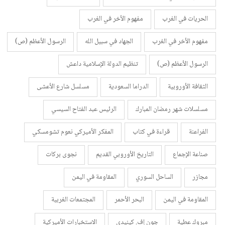
الحريات في الغرب
مفهوم الأخر في الغرب
مفهوم الأخر في الغرب
الجهاد في سبيل الله
الرسول الأعظم (ص)
الرسول الأعظم (ص)
تنظيم الدولة الإسلامية داعش
الثقافة الأوروبية
الدراما السعودية
مسلسل شارع الأعشى
مسلسلات شهر رمضان المبارك
الرئيس عبد الفتاح السيسي
الفراعنة
قراءة في كتاب
المفكر الأميركي نعوم تشومسكي
صناعة الإجماع
التاريخ الأوروبي القديم
نجوى بركات
مجازر
الساحل السوري
المقاومة في اليمن
المقاومة في اليمن
البحر الأحمر
المجتمعات الغربية
مبروك عطية
جون إف. كينيدي
الاستخبارات الأميركية