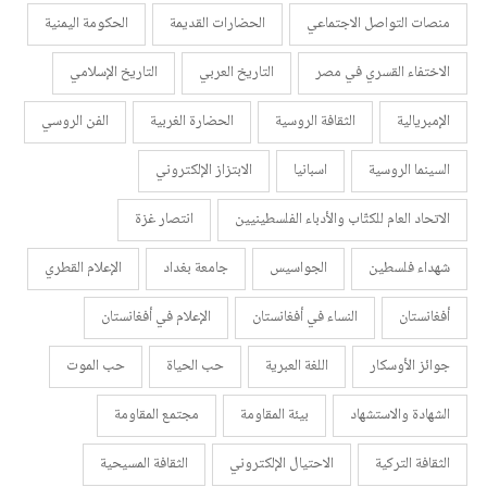
منصات التواصل الاجتماعي
الحضارات القديمة
الحكومة اليمنية
الاختفاء القسري في مصر
التاريخ العربي
التاريخ الإسلامي
الإمبريالية
الثقافة الروسية
الحضارة الغربية
الفن الروسي
السينما الروسية
اسبانيا
الابتزاز الإلكتروني
الاتحاد العام للكتّاب والأدباء الفلسطينيين
انتصار غزة
شهداء فلسطين
الجواسيس
جامعة بغداد
الإعلام القطري
أفغانستان
النساء في أفغانستان
الإعلام في أفغانستان
جوائز الأوسكار
اللغة العبرية
حب الحياة
حب الموت
الشهادة والاستشهاد
بيئة المقاومة
مجتمع المقاومة
الثقافة التركية
الاحتيال الإلكتروني
الثقافة المسيحية