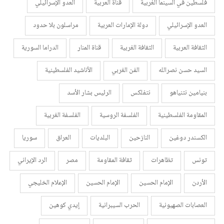
فلسطين في السينما الغربية
قناة العربية
العدو الإسرائيلي
العدو الإسرائيلي
دولة الإمارات العربية
مراسلون بلا حدود
الثقافة العربية
الثقافة الغربية
قناة المنار
الدراما السورية
السيد حسن نصرالله
الفن الغربي
الأناشيد الفلسطينية
بنيامين نتنياهو
نتفلكس
الرئيس بشار الأسد
المقاومة الفلسطينية
الفلسفة الروسية
الفلسفة الغربية
الكسندر دوغين
النازحين
البلديات
العراق
سوريا
تونس
تظاهرات
ثقافة المقاومة
مصر
الرد الإيراني
الأردن
الإمام الحسين
الإمام الحسين
الإعلام الخليجي
العصابات الصهيونية
الحرب السيبرانية
إيدي كوهين