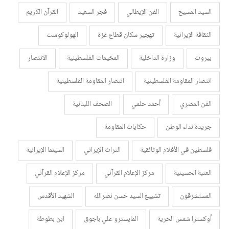
السيد المسيح
الفن الإيطالي
فجر السعيد
القرآن الكريم
الثقافة الإيرانية
تهجير سكان قطاع غزة
الهولوكوست
بيروت
وزارة الداخلية
المخيمات الفلسطينية
الانتصار
انتصار المقاومة الفلسطينية
انتصار المقاومة الفلسطينية
الفن المصري
أحمد حلمي
الصحف اللبنانية
جريدة نداء الوطن
حكايات المقاومة
فلسطين في الأفلام الوثائقية
التراث الإيراني
السينما الإيرانية
العتبة الحسينية
مركز الإعلام القرآني
مركز الإعلام القرآني
المستشرقون
تشييع السيد حسن نصرالله
الشهيد الأقدس
أوكسترا شمس الحرية
المايسترو علي باجوق
ابن بطوطة