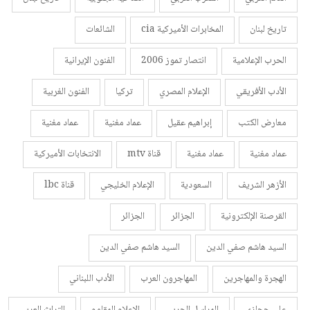
تاريخ لبنان
المخابرات الأميركية cia
الشائعات
الحرب الإعلامية
انتصار تموز 2006
الفنون الإيرانية
الأدب الأفريقي
الإعلام المصري
تركيا
الفنون الغربية
معارض الكتب
إبراهيم عقيل
عماد مغنية
عماد مغنية
عماد مغنية
عماد مغنية
قناة mtv
الانتخابات الأميركية
الأزهر الشريف
السعودية
الإعلام الخليجي
قناة lbc
القرصنة الإلكترونية
الجزائر
الجزائر
السيد هاشم صفي الدين
السيد هاشم صفي الدين
الهجرة والمهاجرين
المهاجرون العرب
الأدب اللبناني
علي حجازي
المراسل الحربي
الإعلام المقاوم
التراث العربي