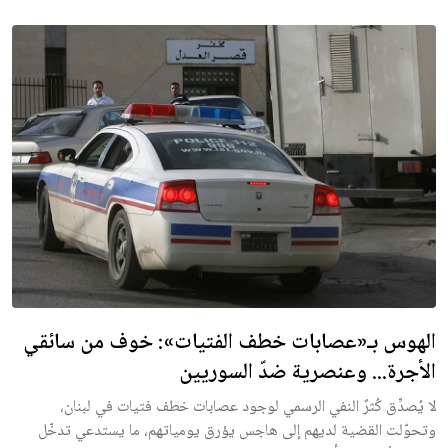
الهوس بـ«عصابات خطف الفتيات»: خوف من سائقي
الأجرة... وعنصرية ضدّ السوريين
لا يُصدِّق كُثرٌ النفي الرسمي لوجود عصابات خطف فتيات في لبنان،
وتحوّلت القضية لديهم إلى هاجس يؤرق يومياتهم، ما يستدعي تدخّل