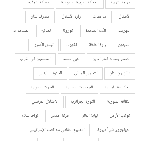
وزارة التربية
المملكة العربية السعودية
مملكة الترفيه
الأطفال
مداهمات
زارة الأشغال
مصرف لبنان
التهريب
الأمم المتحدة
كورونا
نصائح
المساعدات
السجون
زارة الطاقة
الكهرباء
تبادل الأسرى
الشاعر جودت فخر الدين
النبي محمد
المسلمون في الغرب
تلفزيون لبنان
التحرير اللبناني
الجنوب اللبناني
الحكومة اللبنانية
الجمعيات النسوية
الحركة النسوية
الثقافة السورية
الثورة الجزائرية
الاحتلال الفرنسي
كوكب الأرض
نهاية العالم
حركة حماس
نواف سلام
المهاجرون في أمييركا
التطبيع الثقافي مع العدو الإسرائيلي