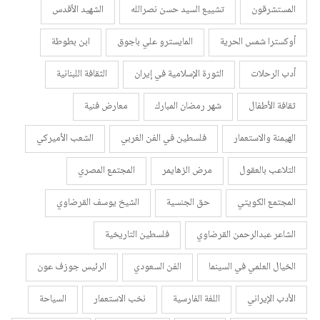
المستشرقون
تشييع السيد حسن نصرالله
الشهيد الأقدس
أوكسترا شمس الحرية
المايسترو علي باجوق
ابن بطوطة
أدب الرحلات
الثورة الإسلامية في إيران
الثقافة اللبنانية
ثقافة الأطفال
شهر رمضان المبارك
معارض فنية
الهيمنة والاستعمار
فلسطين في الفن الغربي
الشعب الأميركي
التلاعب بالعقول
مرض الزهايمر
المجتمع المصري
المجتمع الكويتي
حق الجنسية
الشيخ يوسف القرضاوي
الشاعر عبدالرحمن القرضاوي
فلسطين التاريخية
الخيال العلمي في السينما
الفن السعودي
الرئيس جوزف عون
الأدب الإيراني
اللغة الفارسية
نخب الاستعمار
السياحة