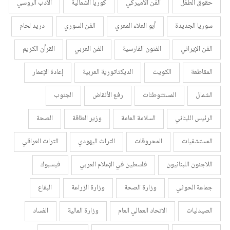
حقوق الطفل
الفن الأميركي
كوريا الشمالية
الأدب الروسي
سوريا الجديدة
أبو العلاء المعري
الفن السوري
دريد لحام
الفن الإيراني
الفنون الفارسية
الفن العربي
القرأن الكريم
المقاطعة
الكويت
الديكتاتورية العربية
إعادة الإعمار
الشمال
المستتوطنات
رفع الأنقاض
الجنوب
الرئيس اللبناني
السلامة العامة
وزير الطاقة
الصحة
المستشفيات
المحروقات
التراث اليهودي
التراث العراقي
اللاجئون اللبنانيون
فلسطين في الإعلام العربي
فيسبوك
جماعة الحوثي
وزارة الصحة
وزارة الزراعة
البقاع
الصيدليات
الاتحاد العمالي العام
وزارة المالية
الفساد