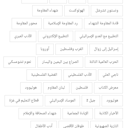
ونستون تشرشل
الهولوكست
شهداء المقاومة
قادة المقاومة الشهداء
رد المقاومة الإسلامية
محور المقاومة
التطبيع مع العدو الإسرائيلي
التطبيع الإلكتروني
الأدب العبري
إسرائيل إلى زوال
الغرب وفلسطين
أوروبا
الحرب العالمية الثالثة
الصراع بين اليمين واليسار
نعوم تشومسكي
ناجي العلي
الأدب الفلسطيني
القضية الفلسطينية
معرض الكتاب
فلسطين
لبنان المقاوم
هوليوود
هوليوود
جيل z
الموساد الإسرائيلي
قطاع التعليم في غزة
الأخبار الكاذبة
الإبادة الجماعية
شهداء الصحافة والإعلام
النازية الصهيونية
طوفان الأقصى
أدب الأطفال