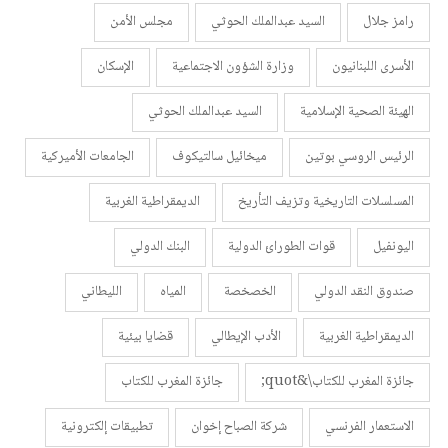
رامز جلال
السيد عبدالملك الحوثي
مجلس الأمن
الأسرى اللبنانيون
وزارة الشؤون الاجتماعية
الإسكان
الهيئة الصحية الإسلامية
السيد عبدالملك الحوثي
الرئيس الروسي بوتين
ميخائيل سالتيكوف
الجامعات الأميركية
المسلسلات التاريخية وتزيف التأريخ
الديمقراطية الغربية
اليونفيل
قوات الطورائ الدولية
البنك الدولي
صندوق النقد الدولي
الخصخصة
المياه
الليطاني
الديمقراطية الغربية
الأدب الإيطالي
قضايا بيئية
جائزة المغرب للكتاب\&quot;
جائزة المغرب للكتاب
الاستعمار الفرنسي
شركة الصباح إخوان
تطبيقات إلكترونية