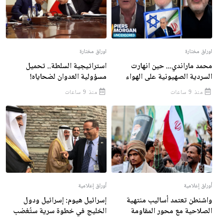
اوراق مختارة
اوراق مختارة
محمد ماراندي... حين انهارت
استراتيجية السلطة.. تحميل
السردية الصهيونية على الهواء
مسؤولية العدوان لضحاياه!
منذ 9 ساعات
منذ 9 ساعات
أوراق إعلامية
أوراق إعلامية
واشنطن تعتمد أساليب منتهية
إسرائيل هيوم: إسرائيل ودول
الصلاحية مع محور المقاومة
الخليج في خطوة سرية ستُغضب