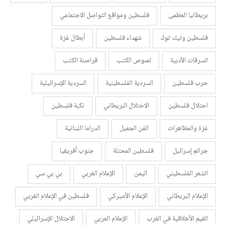
بريطانيا العظمى
فلسطين ومواقع التواصل الاجتماعي
فلسطين وتيك توك
شهداء فلسطين
أبطال غزة
السرقات الأدبية
لصوص الكتب
قراصنة الكتب
حرب فلسطين
السردية الفلسطينية
السردية الإسرائيلية
احتلال فلسطين
الاحتلال البريطاني
نكبة فلسطين
غزة والمظاهرات
الفن الجميل
الدراما اللبنانية
جرائم إسرائيل
فلسطين المحتلة
جنوب أفريقيا
الشعر الفلسطيني
اليمن
الإعلام الغربي
بي بي سي
الإعلام البريطاني
الإعلام الأميركي
فلسطين في الإعلام الغربي
القيم الأخلاقية في الغرب
الإعلام العربي
الاحتلال الإسرائيلي