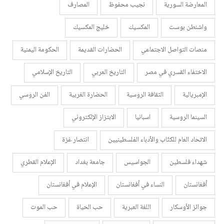
المعارضة السورية
نجيب محفوظ
المصارف
واشنطن بوست
المكسيك
خليج المكسيك
منصات التواصل الاجتماعي
الحضارات القديمة
الحكومة اليمنية
الاختفاء القسري في مصر
التاريخ العربي
التاريخ الإسلامي
الإمبريالية
الثقافة الروسية
الحضارة الغربية
الفن الروسي
السينما الروسية
اسبانيا
الابتزاز الإلكتروني
الاتحاد العام للكتّاب والأدباء الفلسطينيين
انتصار غزة
شهداء فلسطين
الجواسيس
جامعة بغداد
الإعلام القطري
أفغانستان
النساء في أفغانستان
الإعلام في أفغانستان
جوائز الأوسكار
اللغة العبرية
حب الحياة
حب الموت