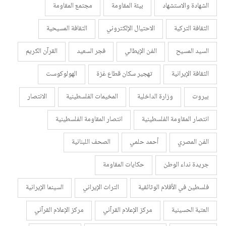
الشهادة والاستشهاد
بيئة المقاومة
مجتمع المقاومة
الثقافة التركية
الاحتيال الإلكتروني
الثقافة المسيحية
السيد المسيح
الفن الإيطالي
فجر السعيد
القرآن الكريم
الثقافة الإيرانية
تهجير سكان قطاع غزة
الهولوكوست
بيروت
وزارة الداخلية
المخيمات الفلسطينية
الانتصار
انتصار المقاومة الفلسطينية
انتصار المقاومة الفلسطينية
الفن المصري
أحمد حلمي
الصحف اللبنانية
جريدة نداء الوطن
حكايات المقاومة
فلسطين في الأفلام الوثائقية
التراث الإيراني
السينما الإيرانية
العتبة الحسينية
مركز الإعلام القرآني
مركز الإعلام القرآني