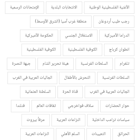
الأغنية الفلسطينية الوطنية
الانتخابات البلدية
الإمتحانات الرسمية
رجب طيب أردوغان
منطقة غرب آسيا (الشرق الأوسط)
الدراما الأميركية
الاستغلال الجنسي
الحكومة الأميركية
انطوان كرباج
الكوفية الفلسطينية
الكوفية الفلسطينية
تلغرام
السلطات الفرنسية
هيئة تحرير الشام
جبهة النصرة
السلطات الفرنسية
التحرش بالأطفال
الجاليات العربية في الغرب
الجاليات العربية في الغرب
قناة الحرة
السلطنة العثمانية
حوار الحضارات
سلاف فواخرجي
ثقافات العالم
فنلندا
سياسات ترامب الداخلية
النزاعات العربية
مرفأ بيروت
الحرائق
التعيينات
السلم الأهلي
النزاعات العربية