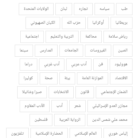
طب
سياسه
تجاره
لبنان
الولايات المتحدة
بريطانيا
أوكرانيا
حزب الله
الكيان الصهيوني
رياض سلامة
محاكمة
التربية والتعليم
اجتماعية
الصين
الفيروسات
الجامعات
المدارس
سينما
هووليود
فن
أدب عربي
أدب غربي
دراما
الاقتصاد
الموازنة العامة
بيئة
صحة
كوليرا
الضمان الإجتماعي
قانون
الانتخابات
صبرا وشاتيلا
مجازر العدو الإسرائيلي
شعر
أدب
الأدب المقاوم
محمد علي شمس الدين
الرواية العربية
فلسطين
إلياس خوري
العالم الإسلامي
الحضارة الإسلامية
تلفزيون