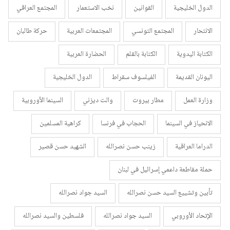
الدول الخليجية
القوانين
نخب الاستعمار
المجتمع العراقي
الانتحار
المجتمع التونسي
المجتمعات العربية
حركة طالبان
الكتابة اليدوية
الكتابة بالقلم
الحضارة العربية
اليونان القديمة
الفيلسوف سقراط
الدول الخليجية
وزارة العمل
مطار بيروت
والت ديزني
السينما الأوروبية
الانحياز في السينما
الحجاب في فرنسا
كراهية المسلمين
الدراما العراقية
زينب حسن نصرالله
الشهيد حسن قصير
حملة مقاطعة داعمي إسرائيل في لبنان
تأبين وتشييع السيد حسن نصرالله
السيد جواد نصرالله
الإتحاد الأوروبي
السيد جواد نصرالله
فلسطين والسيد نصرالله