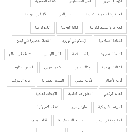
الإبداع العربي
الفن الفلسطيني
الثقافة المصرية
الحضارة المصرية القديمة
الدب رالفي
الأزياء والموضة
الدراما والسينما الغربية
اللغة العربية
تكنولوجيا
الثقافة الإسلامية
الإسلام في أوروبا
القصة القصيرة في لبنان
القصة القصيرة
راغب علامة
الفن اللبناني
الثقافة في العالم
الثقافة الهندية
وكالة الأنروا
الشعر العربي
الشعر المقاوم
أدب الأطفال
الأدب اليمني
السينما المصرية
عالم الإنترنت
العالم الرقمي
التطورات العلمية
الأبحاث العلمية
السينما الأميركية
مايكل مور
الثقافة الأميركية
المقاومة في اليمن
السينما الفلسطينية
قناة الجديد