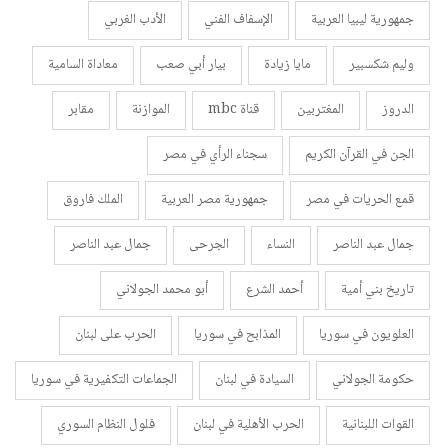
جمهورية ليبيا العربية
الإسفاف الفني
الأدب الغربي
وليم شكسبير
مايا زيادة
بيار أبي صعب
معاداة السامية
الدروز
المغتربين
قناة mbc
الموازنة
مقابر
الجن في القرآن الكريم
سجناء الرأي في مصر
قمع الحريات في مصر
جمهورية مصر العربية
الملك فاروق
جمال عبد الناصر
النساء
الجرحى
جمال عبد الناصر
تاريخ بني أمية
أحمد الشرع
أبو محمد الجولاني
العلويون في سوريا
المذابح في سوريا
الحرب على لبنان
حكومة الجولاني
السيادة في لبنان
الجماعات التكفيرية في سوريا
القوات اللبنانية
الحرب الأهلية في لبنان
فلول النظام السوري