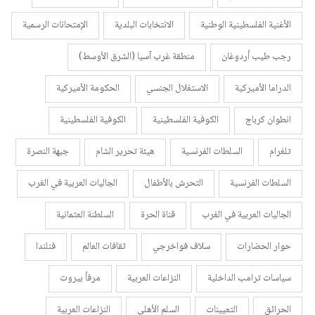
الأغنية الفلسطينية الوطنية
الانتخابات البلدية
الإمتحانات الرسمية
رجب طيب أردوغان
منطقة غرب آسيا (الشرق الأوسط)
الدراما الأميركية
الاستغلال الجنسي
الحكومة الأميركية
انطوان كرباج
الكوفية الفلسطينية
الكوفية الفلسطينية
تلغرام
السلطات الفرنسية
هيئة تحرير الشام
جبهة النصرة
السلطات الفرنسية
التحرش بالأطفال
الجاليات العربية في الغرب
الجاليات العربية في الغرب
قناة الحرة
السلطنة العثمانية
حوار الحضارات
سلاف فواخرجي
ثقافات العالم
فنلندا
سياسات ترامب الداخلية
النزاعات العربية
مرفأ بيروت
الحرائق
التعيينات
السلم الأهلي
النزاعات العربية