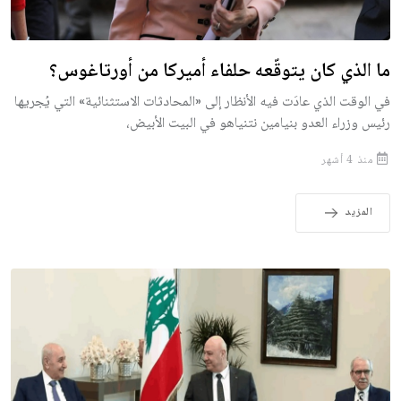
ما الذي كان يتوقّعه حلفاء أميركا من أورتاغوس؟
في الوقت الذي عادَت فيه الأنظار إلى «المحادثات الاستثنائية» التي يُجريها
رئيس وزراء العدو بنيامين نتنياهو في البيت الأبيض،
منذ 4 أشهر
المزيد