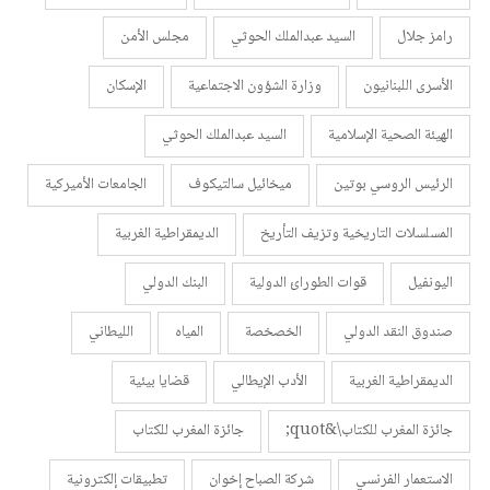
رامز جلال
السيد عبدالملك الحوثي
مجلس الأمن
الأسرى اللبنانيون
وزارة الشؤون الاجتماعية
الإسكان
الهيئة الصحية الإسلامية
السيد عبدالملك الحوثي
الرئيس الروسي بوتين
ميخائيل سالتيكوف
الجامعات الأميركية
المسلسلات التاريخية وتزيف التأريخ
الديمقراطية الغربية
اليونفيل
قوات الطورائ الدولية
البنك الدولي
صندوق النقد الدولي
الخصخصة
المياه
الليطاني
الديمقراطية الغربية
الأدب الإيطالي
قضايا بيئية
جائزة المغرب للكتاب\&quot;
جائزة المغرب للكتاب
الاستعمار الفرنسي
شركة الصباح إخوان
تطبيقات إلكترونية