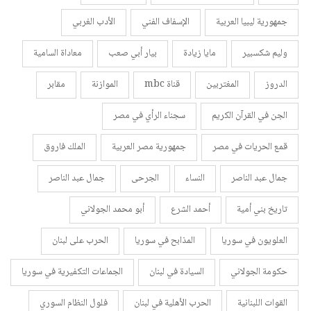
جمهورية ليبيا العربية
الإسفاف الفني
الأدب الغربي
وليم شكسبير
مايا زيادة
بيار أبي صعب
معاداة السامية
الدروز
المغتربين
قناة mbc
الموازنة
مقابر
الجن في القرآن الكريم
سجناء الرأي في مصر
قمع الحريات في مصر
جمهورية مصر العربية
الملك فاروق
جمال عبد الناصر
النساء
الجرحى
جمال عبد الناصر
تاريخ بني أمية
أحمد الشرع
أبو محمد الجولاني
العلويون في سوريا
المذابح في سوريا
الحرب على لبنان
حكومة الجولاني
السيادة في لبنان
الجماعات التكفيرية في سوريا
القوات اللبنانية
الحرب الأهلية في لبنان
فلول النظام السوري