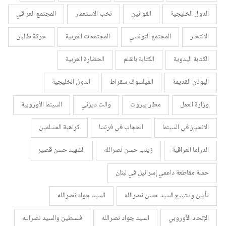
الدول الخليجية
القوانين
نخب الاستعمار
المجتمع العراقي
الانتحار
المجتمع التونسي
المجتمعات العربية
حركة طالبان
الكتابة اليدوية
الكتابة بالقلم
الحضارة العربية
اليونان القديمة
الفيلسوف سقراط
الدول الخليجية
وزارة العمل
مطار بيروت
والت ديزني
السينما الأوروبية
الانحياز في السينما
الحجاب في فرنسا
كراهية المسلمين
الدراما العراقية
زينب حسن نصرالله
الشهيد حسن قصير
حملة مقاطعة داعمي إسرائيل في لبنان
تأبين وتشييع السيد حسن نصرالله
السيد جواد نصرالله
الإتحاد الأوروبي
السيد جواد نصرالله
فلسطين والسيد نصرالله