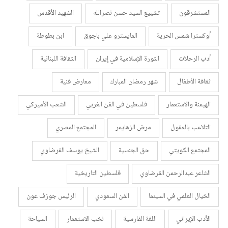
المستشرقون
تشييع السيد حسن نصرالله
الشهيد الأقدس
أوكسترا شمس الحرية
المايسترو علي باجوق
ابن بطوطة
أدب الرحلات
الثورة الإسلامية في إيران
الثقافة اللبنانية
ثقافة الأطفال
شهر رمضان المبارك
معارض فنية
الهيمنة والاستعمار
فلسطين في الفن الغربي
الشعب الأميركي
التلاعب بالعقول
مرض الزهايمر
المجتمع المصري
المجتمع الكويتي
حق الجنسية
الشيخ يوسف القرضاوي
الشاعر عبدالرحمن القرضاوي
فلسطين التاريخية
الخيال العلمي في السينما
الفن السعودي
الرئيس جوزف عون
الأدب الإيراني
اللغة الفارسية
نخب الاستعمار
السياحة