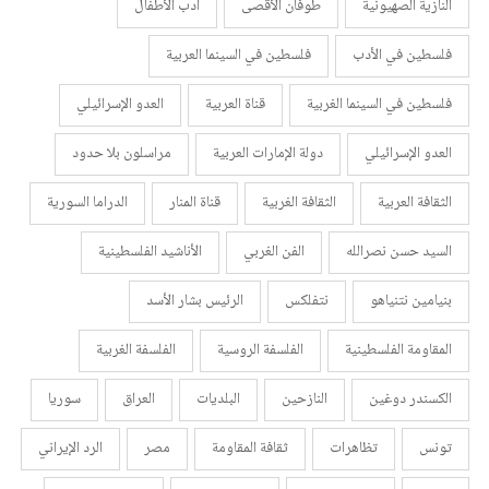
النازية الصهيونية
طوفان الأقصى
أدب الأطفال
فلسطين في الأدب
فلسطين في السينما العربية
فلسطين في السينما الغربية
قناة العربية
العدو الإسرائيلي
العدو الإسرائيلي
دولة الإمارات العربية
مراسلون بلا حدود
الثقافة العربية
الثقافة الغربية
قناة المنار
الدراما السورية
السيد حسن نصرالله
الفن الغربي
الأناشيد الفلسطينية
بنيامين نتنياهو
نتفلكس
الرئيس بشار الأسد
المقاومة الفلسطينية
الفلسفة الروسية
الفلسفة الغربية
الكسندر دوغين
النازحين
البلديات
العراق
سوريا
تونس
تظاهرات
ثقافة المقاومة
مصر
الرد الإيراني