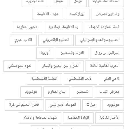
السلطة الفلسطينية
غوغل
غوغل
قناة الجزيرة
ونستون تشرشل
الهولوكست
شهداء المقاومة
قادة المقاومة الشهداء
رد المقاومة الإسلامية
محور المقاومة
التطبيع مع العدو الإسرائيلي
التطبيع الإلكتروني
الأدب العبري
إسرائيل إلى زوال
الغرب وفلسطين
أوروبا
الحرب العالمية الثالثة
الصراع بين اليمين واليسار
نعوم تشومسكي
ناجي العلي
الأدب الفلسطيني
القضية الفلسطينية
معرض الكتاب
فلسطين
لبنان المقاوم
هوليوود
هوليوود
جيل z
الموساد الإسرائيلي
قطاع التعليم في غزة
الأخبار الكاذبة
الإبادة الجماعية
شهداء الصحافة والإعلام