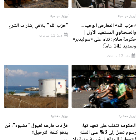
أوراق سياسية
أوراق سياسية
«حزب الله» المعارض الوحيد...
"حزب الله" يلاقي إشارات الشرع
والصحناوي المستفيد الأول |
منذ 12 ساعات
حكومة سلام: ثناء على «سوليدير»
وتمديد لـ14 عاماً!
منذ 12 ساعات
اوراق مختارة
اوراق مختارة
الحكومة تنقلب على تعهداتها:
خزّانات فارغة لفيول "مشبوه": مَن
رسوم تصل إلى 3% على السلع
يدفع كلفة الترحيل؟
لـ«حماية البيئة» | ضريبة بيئية بلا