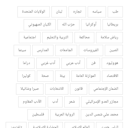
طب
سياسه
تجاره
لبنان
الولايات المتحدة
بريطانيا
أوكرانيا
حزب الله
الكيان الصهيوني
رياض سلامة
محاكمة
التربية والتعليم
اجتماعية
الصين
الفيروسات
الجامعات
المدارس
سينما
هووليود
فن
أدب عربي
أدب غربي
دراما
الاقتصاد
الموازنة العامة
بيئة
صحة
كوليرا
الضمان الإجتماعي
قانون
الانتخابات
صبرا وشاتيلا
مجازر العدو الإسرائيلي
شعر
أدب
الأدب المقاوم
محمد علي شمس الدين
الرواية العربية
فلسطين
إلياس خوري
العالم الإسلامي
الحضارة الإسلامية
تلفزيون