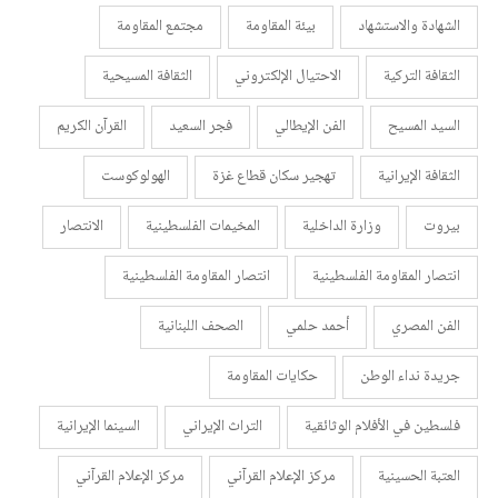
الشهادة والاستشهاد
بيئة المقاومة
مجتمع المقاومة
الثقافة التركية
الاحتيال الإلكتروني
الثقافة المسيحية
السيد المسيح
الفن الإيطالي
فجر السعيد
القرآن الكريم
الثقافة الإيرانية
تهجير سكان قطاع غزة
الهولوكوست
بيروت
وزارة الداخلية
المخيمات الفلسطينية
الانتصار
انتصار المقاومة الفلسطينية
انتصار المقاومة الفلسطينية
الفن المصري
أحمد حلمي
الصحف اللبنانية
جريدة نداء الوطن
حكايات المقاومة
فلسطين في الأفلام الوثائقية
التراث الإيراني
السينما الإيرانية
العتبة الحسينية
مركز الإعلام القرآني
مركز الإعلام القرآني