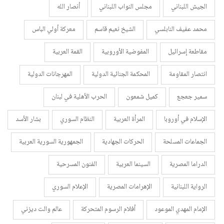
الجيش اللبناني
مجلس النواب اللبناني
أنصار الله
محمد عفيف النابلسي
الشيخ نعيم قاسم
معركة أولي الباس
مقاطعة إسرائيل
المفوضية الأوروبية
القمة العربية
انتصار المقاومة
المحكمة الجنائية الدولية
المهرجانات الدولية
سمير جعجع
كميل شمعون
الحرب الأهلية في لبنان
الإسلام في أوروبا
المرأة العربية
النظام السوري
بشار الأسد
الجماعات المسلحة
الحركات الجهادية
الجمهورية السورية العربية
الدراما المصرية
السينما العربية
الفنون المسرحية
الرواية اللبنانية
الإهرامات المصرية
الإعلام السوري
الإمام المهدي الموعود
أفلام الرسوم المتحركة
عالم والت ديزني