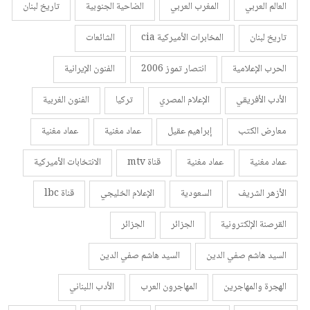
العالم العربي
المغرب العربي
الضاحية الجنوبية
تاريخ لبنان
تاريخ لبنان
المخابرات الأميركية cia
الشائعات
الحرب الإعلامية
انتصار تموز 2006
الفنون الإيرانية
الأدب الأفريقي
الإعلام المصري
تركيا
الفنون الغربية
معارض الكتب
إبراهيم عقيل
عماد مغنية
عماد مغنية
عماد مغنية
عماد مغنية
قناة mtv
الانتخابات الأميركية
الأزهر الشريف
السعودية
الإعلام الخليجي
قناة lbc
القرصنة الإلكترونية
الجزائر
الجزائر
السيد هاشم صفي الدين
السيد هاشم صفي الدين
الهجرة والمهاجرين
المهاجرون العرب
الأدب اللبناني