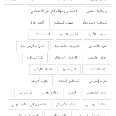
بريطانيا العظمى
فلسطين ومواقع التواصل الاجتماعي
فلسطين وتيك توك
شهداء فلسطين
أبطال غزة
السرقات الأدبية
لصوص الكتب
قراصنة الكتب
حرب فلسطين
السردية الفلسطينية
السردية الإسرائيلية
احتلال فلسطين
الاحتلال البريطاني
نكبة فلسطين
غزة والمظاهرات
الفن الجميل
الدراما اللبنانية
جرائم إسرائيل
فلسطين المحتلة
جنوب أفريقيا
الشعر الفلسطيني
اليمن
الإعلام الغربي
بي بي سي
الإعلام البريطاني
الإعلام الأميركي
فلسطين في الإعلام الغربي
القيم الأخلاقية في الغرب
الإعلام العربي
الاحتلال الإسرائيلي