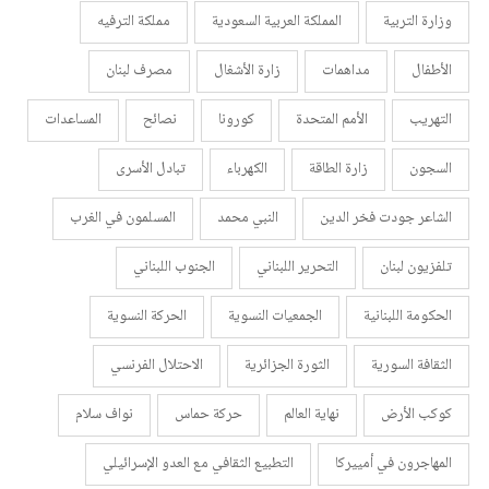
وزارة التربية
المملكة العربية السعودية
مملكة الترفيه
الأطفال
مداهمات
زارة الأشغال
مصرف لبنان
التهريب
الأمم المتحدة
كورونا
نصائح
المساعدات
السجون
زارة الطاقة
الكهرباء
تبادل الأسرى
الشاعر جودت فخر الدين
النبي محمد
المسلمون في الغرب
تلفزيون لبنان
التحرير اللبناني
الجنوب اللبناني
الحكومة اللبنانية
الجمعيات النسوية
الحركة النسوية
الثقافة السورية
الثورة الجزائرية
الاحتلال الفرنسي
كوكب الأرض
نهاية العالم
حركة حماس
نواف سلام
المهاجرون في أمييركا
التطبيع الثقافي مع العدو الإسرائيلي