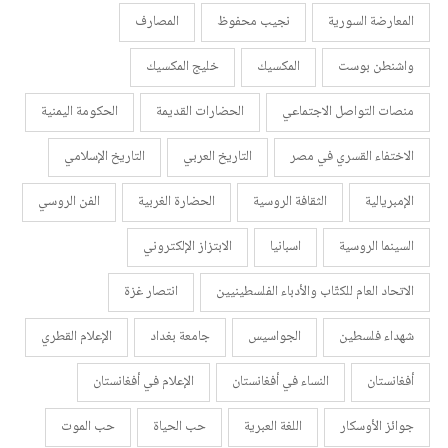
المعارضة السورية
نجيب محفوظ
المصارف
واشنطن بوست
المكسيك
خليج المكسيك
منصات التواصل الاجتماعي
الحضارات القديمة
الحكومة اليمنية
الاختفاء القسري في مصر
التاريخ العربي
التاريخ الإسلامي
الإمبريالية
الثقافة الروسية
الحضارة الغربية
الفن الروسي
السينما الروسية
اسبانيا
الابتزاز الإلكتروني
الاتحاد العام للكتّاب والأدباء الفلسطينيين
انتصار غزة
شهداء فلسطين
الجواسيس
جامعة بغداد
الإعلام القطري
أفغانستان
النساء في أفغانستان
الإعلام في أفغانستان
جوائز الأوسكار
اللغة العبرية
حب الحياة
حب الموت