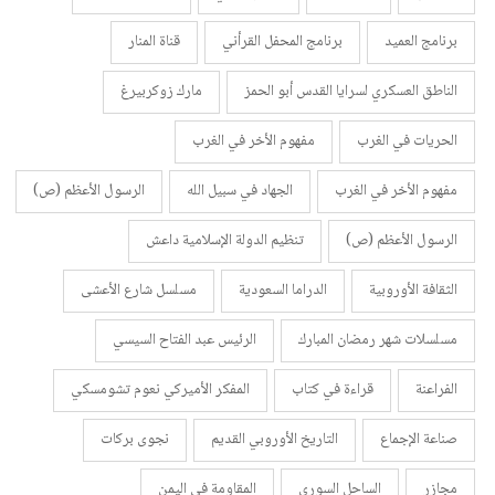
برنامج العميد
برنامج المحفل القرأني
قناة المنار
الناطق العسكري لسرايا القدس أبو الحمز
مارك زوكربيرغ
الحريات في الغرب
مفهوم الأخر في الغرب
مفهوم الأخر في الغرب
الجهاد في سبيل الله
الرسول الأعظم (ص)
الرسول الأعظم (ص)
تنظيم الدولة الإسلامية داعش
الثقافة الأوروبية
الدراما السعودية
مسلسل شارع الأعشى
مسلسلات شهر رمضان المبارك
الرئيس عبد الفتاح السيسي
الفراعنة
قراءة في كتاب
المفكر الأميركي نعوم تشومسكي
صناعة الإجماع
التاريخ الأوروبي القديم
نجوى بركات
مجازر
الساحل السوري
المقاومة في اليمن