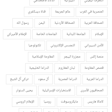
التطرف اليميني
الليبرالية
الذكاء الاصطناعي
العنصرية في الغرب
عالم الجريمة
قناة ديسكفري
الصحافة العربية
الصحافة الأردنية
اليمن
رسول الله
الإسلام
الجامعة اللبنانية
الجامعات الخاصة
الإعلام الأميركي
الأمن السيبراني
التجسس الإلكتروني
تكنولوجيا
منصة إكس
مجزرة البيجر
المقاومة الإسلامية
قصص المقاومة
لبنان المقاروم
الدراما الخليجية
الدراما العربية
الدراما المصرية
أل سعود
تركي أل الشيخ
الصحافيون الأسرى
الاستخبارات الإسرائيلية
يحيى السنوار
كامالا هاريس
مايكروسوفت
روسيا
الإعلام الروسي