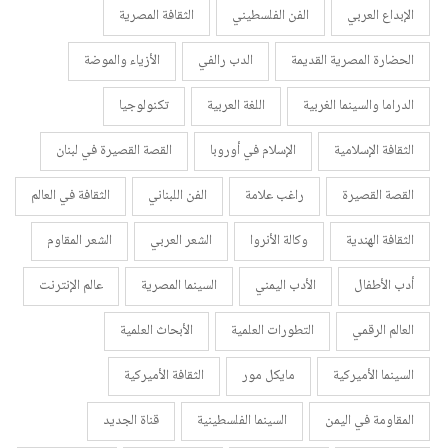
الإبداع العربي
الفن الفلسطيني
الثقافة المصرية
الحضارة المصرية القديمة
الدب رالفي
الأزياء والموضة
الدراما والسينما الغربية
اللغة العربية
تكنولوجيا
الثقافة الإسلامية
الإسلام في أوروبا
القصة القصيرة في لبنان
القصة القصيرة
راغب علامة
الفن اللبناني
الثقافة في العالم
الثقافة الهندية
وكالة الأنروا
الشعر العربي
الشعر المقاوم
أدب الأطفال
الأدب اليمني
السينما المصرية
عالم الإنترنت
العالم الرقمي
التطورات العلمية
الأبحاث العلمية
السينما الأميركية
مايكل مور
الثقافة الأميركية
المقاومة في اليمن
السينما الفلسطينية
قناة الجديد