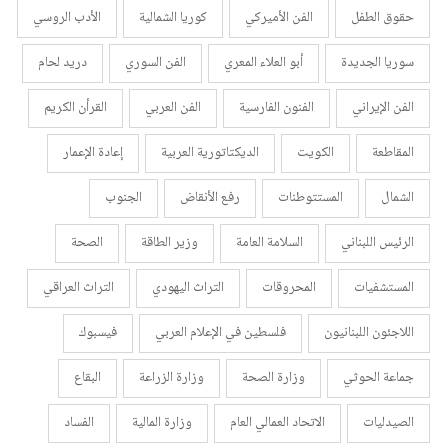
حقوق الطفل
الفن الأميركي
كوريا الشمالية
الأدب الروسي
سوريا الجديدة
أبو العلاء المعري
الفن السوري
دريد لحام
الفن الإيراني
الفنون الفارسية
الفن العربي
القرأن الكريم
المقاطعة
الكويت
الديكتاتورية العربية
إعادة الإعمار
الشمال
المستتوطنات
رفع الأنقاض
الجنوب
الرئيس اللبناني
السلامة العامة
وزير الطاقة
الصحة
المستشفيات
المحروقات
التراث اليهودي
التراث العراقي
اللاجئون اللبنانيون
فلسطين في الإعلام العربي
فيسبوك
جماعة الحوثي
وزارة الصحة
وزارة الزراعة
البقاع
الصيدليات
الاتحاد العمالي العام
وزارة المالية
الفساد