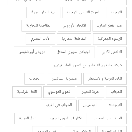
الترجمة
المركز القومي للترجمة
عيد الفطر المبارك
عيد الفطر المبارك
الاتحاد الأوروبي
المقاطعة التجارية
الرسوم الجمركية
المقاطعة التجارية
الأدب المصري
الملتقى الأدبي
الجولان السوري المحتل
مورغن أورتاغوس
شبكة صامدون للتضامن مع الأسرى الفلسطينيين
البلاد العربية والاستعمار
عنصرية اللبنانيين
الحجاب
الحجاب
حرية التعبير
نجوى الموسوي
اللغة الفرنسية
الترجمات
القواميس
الحجاب في الغرب
الحرب على الحجاب
الآثار في الدول العربية
الدول العربية
البلدان العربية
الإعلام العراقي
القضاء المصري