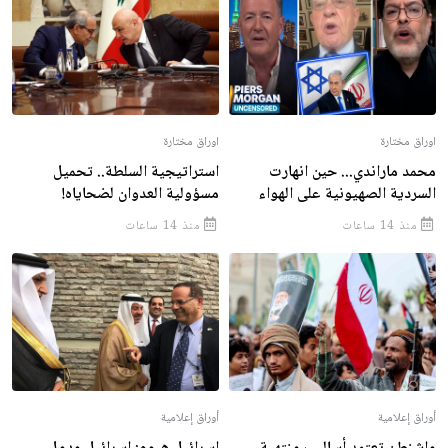
اوراق مختارة
اوراق مختارة
محمد ماراندي... حين انهارت
استراتيجية السلطة.. تحميل
السردية الصهيونية على الهواء
مسؤولية العدوان لضحاياه!
منذ 14 ساعات
منذ 14 ساعات
أوراق إعلامية
أوراق إعلامية