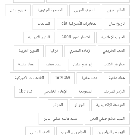
العالم العربي
المغرب العربي
الضاحية الجنوبية
تاريخ لبنان
تاريخ لبنان
المخابرات الأميركية cia
الشائعات
الحرب الإعلامية
انتصار تموز 2006
الفنون الإيرانية
الأدب الأفريقي
الإعلام المصري
تركيا
الفنون الغربية
معارض الكتب
إبراهيم عقيل
عماد مغنية
عماد مغنية
عماد مغنية
عماد مغنية
قناة mtv
الانتخابات الأميركية
الأزهر الشريف
السعودية
الإعلام الخليجي
قناة lbc
القرصنة الإلكترونية
الجزائر
الجزائر
السيد هاشم صفي الدين
السيد هاشم صفي الدين
الهجرة والمهاجرين
المهاجرون العرب
الأدب اللبناني