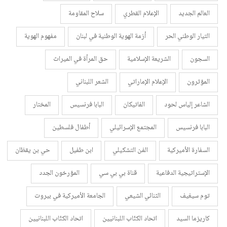
العالم الجديد
الإعلام القطري
سلاح المقاومة
التيار الوطني الحر
أزمة الهوية الوطنية في لبنان
مفهوم الهوية
السجون
الشريعة الإسلامية
حق المرأة في الميراث
المؤثرون
الإعلام الإماراتي
الشعر اللبناني
الشاعر إلياس لحود
الفاتيكان
البابا فرنسيس
المختار
البابا فرنسيس
المجتمع الإسرائيلي
أطفال فلسطين
السفارة الأميركية
الفن التشكيلي
ابن طفيل
حي بن يقظان
الإستراتيجية الدفاعية
قناة بي بي سي
المؤرخون الجدد
توم سيغيف
الثنائي الشيعي
الجامعة الأميركية في بيروت
كاريزما السيد
اتحاد الكتّاب اللبنانيين
اتحاد الكتّاب اللبنانيين