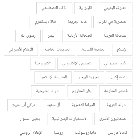
التطرف اليميني
الليبرالية
الذكاء الاصطناعي
العنصرية في الغرب
عالم الجريمة
قناة ديسكفري
الصحافة العربية
الصحافة الأردنية
اليمن
رسول الله
الإسلام
الجامعة اللبنانية
الجامعات الخاصة
الإعلام الأميركي
الأمن السيبراني
التجسس الإلكتروني
تكنولوجيا
منصة إكس
مجزرة البيجر
المقاومة الإسلامية
قصص المقاومة
لبنان المقاروم
الدراما الخليجية
الدراما العربية
الدراما المصرية
أل سعود
تركي أل الشيخ
الصحافيون الأسرى
الاستخبارات الإسرائيلية
يحيى السنوار
كامالا هاريس
مايكروسوفت
روسيا
الإعلام الروسي