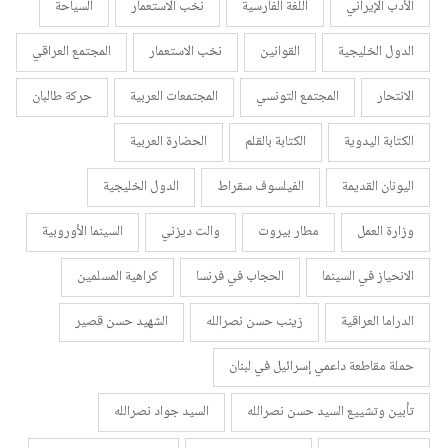
الأدب الإيراني
اللغة الفارسية
نخب الاستعمار
السياحة
الدول الخليجية
القوانين
نخب الاستعمار
المجتمع العراقي
الانتحار
المجتمع التونسي
المجتمعات العربية
حركة طالبان
الكتابة اليدوية
الكتابة بالقلم
الحضارة العربية
اليونان القديمة
الفيلسوف سقراط
الدول الخليجية
وزارة العمل
مطار بيروت
والت ديزني
السينما الأوروبية
الانحياز في السينما
الحجاب في فرنسا
كراهية المسلمين
الدراما العراقية
زينب حسن نصرالله
الشهيد حسن قصير
حملة مقاطعة داعمي إسرائيل في لبنان
تأبين وتشييع السيد حسن نصرالله
السيد جواد نصرالله