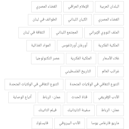
البلدان العربية
الإعلام العراقي
القضاء المصري
القضاء المصري
الكيان اللبناني
الطوائف في لبنان
الملف النووي الإيراني
المجتمع اللبناني
الثقافة في لبنان
الملكية الفكرية
أورغان أورتاغوس
المواد الغذائية
غلاء الأسعار
الملكية الفكرية
عصر التكنولوجيا
غرائب العالم
التاريخ الفلسطيني
التنوع الثقافي في الولايات المتحدة
التنوع الثقافي في الولايات المتحدة
الأدب الإفريقي
قناة الحدث
عمان- الرباط
أتباع الوصاية
عمان- الرباط
سفينة التايتانيك
فيلم التاتينك
ماريو فارغاس يوسا
الأدب البيروفي
فايسلوك