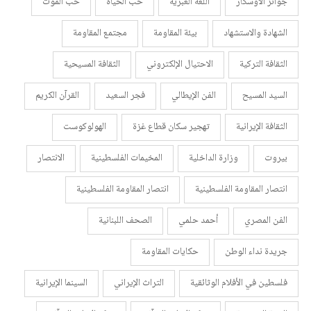
جوائز الأوسكار
اللغة العبرية
حب الحياة
حب الموت
الشهادة والاستشهاد
بيئة المقاومة
مجتمع المقاومة
الثقافة التركية
الاحتيال الإلكتروني
الثقافة المسيحية
السيد المسيح
الفن الإيطالي
فجر السعيد
القرآن الكريم
الثقافة الإيرانية
تهجير سكان قطاع غزة
الهولوكوست
بيروت
وزارة الداخلية
المخيمات الفلسطينية
الانتصار
انتصار المقاومة الفلسطينية
انتصار المقاومة الفلسطينية
الفن المصري
أحمد حلمي
الصحف اللبنانية
جريدة نداء الوطن
حكايات المقاومة
فلسطين في الأفلام الوثائقية
التراث الإيراني
السينما الإيرانية