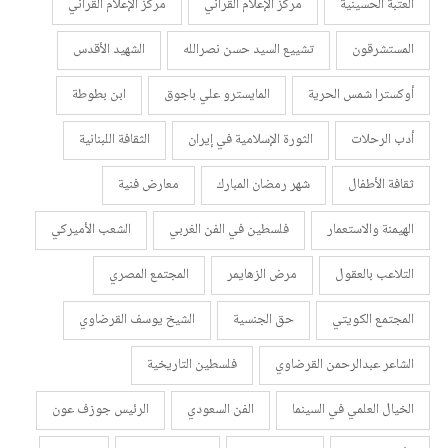
العتبة الحسينية
مركز الإعلام القرآني
مركز الإعلام القرآني
المستشرقون
تشييع السيد حسن نصرالله
الشهيد الأقدس
أوكسترا شمس الحرية
المايسترو علي باجوق
ابن بطوطة
أدب الرحلات
الثورة الإسلامية في إيران
الثقافة اللبنانية
ثقافة الأطفال
شهر رمضان المبارك
معارض فنية
الهيمنة والاستعمار
فلسطين في الفن الغربي
الشعب الأميركي
التلاعب بالعقول
مرض الزهايمر
المجتمع المصري
المجتمع الكويتي
حق الجنسية
الشيخ يوسف القرضاوي
الشاعر عبدالرحمن القرضاوي
فلسطين التاريخية
الخيال العلمي في السينما
الفن السعودي
الرئيس جوزف عون