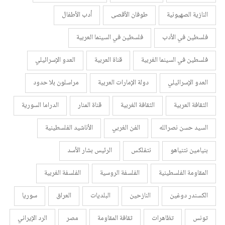
النازية الصهيونية
طوفان الأقصى
أدب الأطفال
فلسطين في الأدب
فلسطين في السينما العربية
فلسطين في السينما الغربية
قناة العربية
العدو الإسرائيلي
العدو الإسرائيلي
دولة الإمارات العربية
مراسلون بلا حدود
الثقافة العربية
الثقافة الغربية
قناة المنار
الدراما السورية
السيد حسن نصرالله
الفن الغربي
الأناشيد الفلسطينية
بنيامين نتنياهو
نتفلكس
الرئيس بشار الأسد
المقاومة الفلسطينية
الفلسفة الروسية
الفلسفة الغربية
الكسندر دوغين
النازحين
البلديات
العراق
سوريا
تونس
تظاهرات
ثقافة المقاومة
مصر
الرد الإيراني