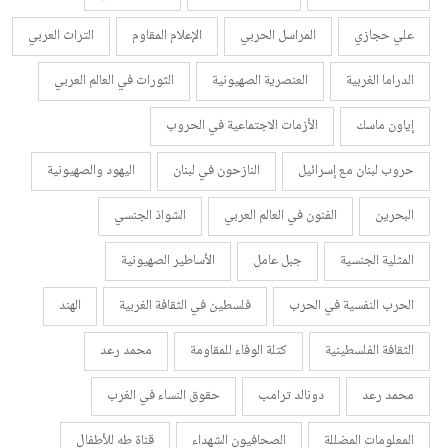
علي حجازي
المراسل الحربي
الإعلام المقاوم
التراث العربي
الدراما الغربية
العنصرية الصهيونية
الثورات في العالم العربي
إياون ماسك
الأزمات الاجتماعية في الحروب
حروب لبنان مع إسرائيل
النازحون في لبنان
اليهود والصهيونية
البحرين
الفنون في العالم العربي
الشواذ الجنسي
المثلية الجنسية
جبل عامل
الأساطير الصهيونية
الحرب النفسية في الحرب
فلسطين في الثقافة الغربية
الهند
الثقافة الفلسطينية
كتلة الوفاء للمقاومة
محمد رعد
محمد رعد
دونالد ترامب
حقوق النساء في الغرب
المعلومات المضللة
الصحافيون الشهداء
قناة طه للأطفال