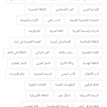
الإبداع العربي
الفن الفلسطيني
الثقافة المصرية
الحضارة المصرية القديمة
الدب رالفي
الأزياء والموضة
الدراما والسينما الغربية
اللغة العربية
تكنولوجيا
الثقافة الإسلامية
الإسلام في أوروبا
القصة القصيرة في لبنان
القصة القصيرة
راغب علامة
الفن اللبناني
الثقافة في العالم
الثقافة الهندية
وكالة الأنروا
الشعر العربي
الشعر المقاوم
أدب الأطفال
الأدب اليمني
السينما المصرية
عالم الإنترنت
العالم الرقمي
التطورات العلمية
الأبحاث العلمية
السينما الأميركية
مايكل مور
الثقافة الأميركية
المقاومة في اليمن
السينما الفلسطينية
قناة الجديد