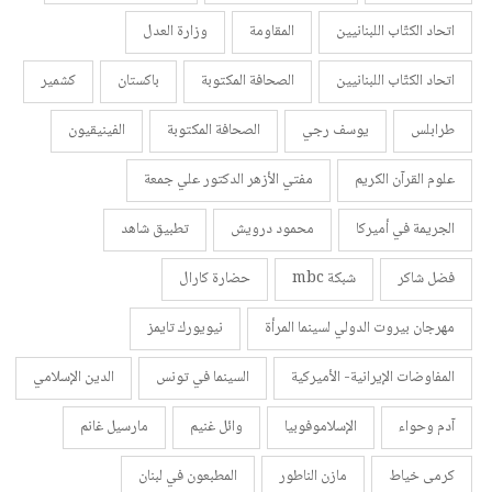
اتحاد الكتّاب اللبنانيين
المقاومة
وزارة العدل
اتحاد الكتّاب اللبنانيين
الصحافة المكتوبة
باكستان
كشمير
طرابلس
يوسف رجي
الصحافة المكتوبة
الفينيقيون
علوم القرآن الكريم
مفتي الأزهر الدكتور علي جمعة
الجريمة في أميركا
محمود درويش
تطبيق شاهد
فضل شاكر
شبكة mbc
حضارة كارال
مهرجان بيروت الدولي لسينما المرأة
نيويورك تايمز
المفاوضات الإيرانية- الأميركية
السينما في تونس
الدين الإسلامي
آدم وحواء
الإسلاموفوبيا
وائل غنيم
مارسيل غانم
كرمى خياط
مازن الناطور
المطبعون في لبنان