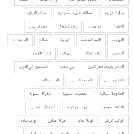
وزارة التربية
المملكة العربية السعودية
مملكة الترفيه
الأطفال
مداهمات
زارة الأشغال
مصرف لبنان
التهريب
الأمم المتحدة
كورونا
نصائح
المساعدات
السجون
زارة الطاقة
الكهرباء
تبادل الأسرى
الشاعر جودت فخر الدين
النبي محمد
المسلمون في الغرب
تلفزيون لبنان
التحرير اللبناني
الجنوب اللبناني
الحكومة اللبنانية
الجمعيات النسوية
الحركة النسوية
الثقافة السورية
الثورة الجزائرية
الاحتلال الفرنسي
كوكب الأرض
نهاية العالم
حركة حماس
نواف سلام