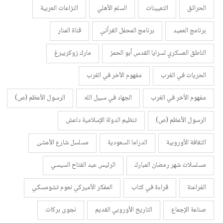
الحرائق
التعيينات
السلم الأهلي
النزاعات العربية
برنامج العميد
برنامج المحفل القرأني
قناة المنار
الناطق العسكري لسرايا القدس أبو الحمز
مارك زوكربيرغ
الحريات في الغرب
مفهوم الأخر في الغرب
مفهوم الأخر في الغرب
الجهاد في سبيل الله
الرسول الأعظم (ص)
الرسول الأعظم (ص)
تنظيم الدولة الإسلامية داعش
الثقافة الأوروبية
الدراما السعودية
مسلسل شارع الأعشى
مسلسلات شهر رمضان المبارك
الرئيس عبد الفتاح السيسي
الفراعنة
قراءة في كتاب
المفكر الأميركي نعوم تشومسكي
صناعة الإجماع
التاريخ الأوروبي القديم
نجوى بركات