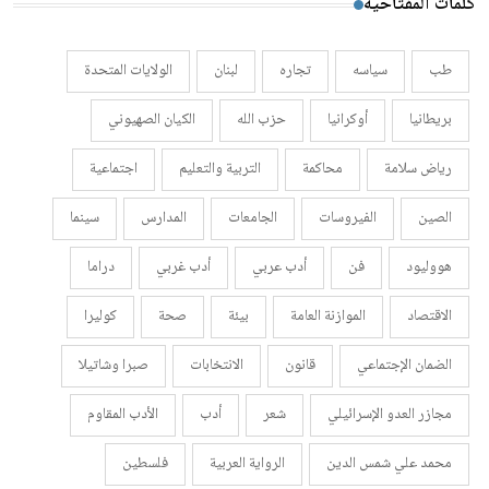
كلمات المفتاحية
طب
سياسه
تجاره
لبنان
الولايات المتحدة
بريطانيا
أوكرانيا
حزب الله
الكيان الصهيوني
رياض سلامة
محاكمة
التربية والتعليم
اجتماعية
الصين
الفيروسات
الجامعات
المدارس
سينما
هووليود
فن
أدب عربي
أدب غربي
دراما
الاقتصاد
الموازنة العامة
بيئة
صحة
كوليرا
الضمان الإجتماعي
قانون
الانتخابات
صبرا وشاتيلا
مجازر العدو الإسرائيلي
شعر
أدب
الأدب المقاوم
محمد علي شمس الدين
الرواية العربية
فلسطين