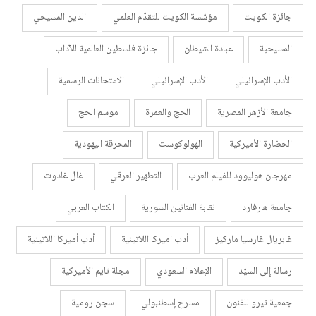
جائزة الكويت
مؤسّسة الكويت للتقدّم العلمي
الدين المسيحي
المسيحية
عبادة الشيطان
جائزة فلسطين العالمية للآداب
الأدب الإسرائيلي
الأدب الإسرائيلي
الامتحانات الرسمية
جامعة الأزهر المصرية
الحج والعمرة
موسم الحج
الحضارة الأميركية
الهولوكوست
المحرقة اليهودية
مهرجان هوليوود للفيلم العرب
التطهير العرقي
غال غادوت
جامعة هارفارد
نقابة الفنانين السورية
الكتاب العربي
غابريال غارسيا ماركيز
أدب اميركا اللاتينية
أدب أميركا اللاتينية
رسالة إلى السيّد
الإعلام السعودي
مجلة تايم الأميركية
جمعية تيرو للفنون
مسرح إسطنبولي
سجن رومية