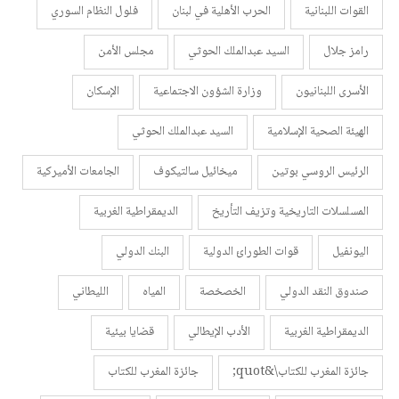
القوات اللبنانية
الحرب الأهلية في لبنان
فلول النظام السوري
رامز جلال
السيد عبدالملك الحوثي
مجلس الأمن
الأسرى اللبنانيون
وزارة الشؤون الاجتماعية
الإسكان
الهيئة الصحية الإسلامية
السيد عبدالملك الحوثي
الرئيس الروسي بوتين
ميخائيل سالتيكوف
الجامعات الأميركية
المسلسلات التاريخية وتزيف التأريخ
الديمقراطية الغربية
اليونفيل
قوات الطورائ الدولية
البنك الدولي
صندوق النقد الدولي
الخصخصة
المياه
الليطاني
الديمقراطية الغربية
الأدب الإيطالي
قضايا بيئية
جائزة المغرب للكتاب\&quot;
جائزة المغرب للكتاب