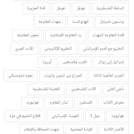
السلطة الفلسطينية
غوغل
غوغل
قناة الجزيرة
ونستون تشرشل
الهولوكست
شهداء المقاومة
قادة المقاومة الشهداء
رد المقاومة الإسلامية
محور المقاومة
التطبيع مع العدو الإسرائيلي
التطبيع الإلكتروني
الأدب العبري
إسرائيل إلى زوال
الغرب وفلسطين
أوروبا
الحرب العالمية الثالثة
الصراع بين اليمين واليسار
نعوم تشومسكي
ناجي العلي
الأدب الفلسطيني
القضية الفلسطينية
معرض الكتاب
فلسطين
لبنان المقاوم
هوليوود
هوليوود
جيل z
الموساد الإسرائيلي
قطاع التعليم في غزة
الأخبار الكاذبة
الإبادة الجماعية
شهداء الصحافة والإعلام