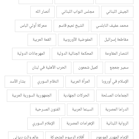
الجيش اللبناني
مجلس النواب اللبناني
أنصار الله
محمد عفيف النابلسي
الشيخ نعيم قاسم
معركة أولي الباس
مقاطعة إسرائيل
المفوضية الأوروبية
القمة العربية
انتصار المقاومة
المحكمة الجنائية الدولية
المهرجانات الدولية
سمير جعجع
كميل شمعون
الحرب الأهلية في لبنان
الإسلام في أوروبا
المرأة العربية
النظام السوري
بشار الأسد
الجماعات المسلحة
الحركات الجهادية
الجمهورية السورية العربية
الدراما المصرية
السينما العربية
الفنون المسرحية
الرواية اللبنانية
الإهرامات المصرية
الإعلام السوري
الإمام المهدي الموعود
أفلام الرسوم المتحركة
عالم والت ديزني