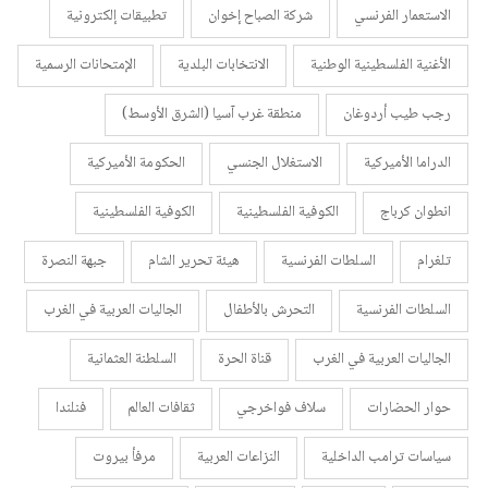
الاستعمار الفرنسي
شركة الصباح إخوان
تطبيقات إلكترونية
الأغنية الفلسطينية الوطنية
الانتخابات البلدية
الإمتحانات الرسمية
رجب طيب أردوغان
منطقة غرب آسيا (الشرق الأوسط)
الدراما الأميركية
الاستغلال الجنسي
الحكومة الأميركية
انطوان كرباج
الكوفية الفلسطينية
الكوفية الفلسطينية
تلغرام
السلطات الفرنسية
هيئة تحرير الشام
جبهة النصرة
السلطات الفرنسية
التحرش بالأطفال
الجاليات العربية في الغرب
الجاليات العربية في الغرب
قناة الحرة
السلطنة العثمانية
حوار الحضارات
سلاف فواخرجي
ثقافات العالم
فنلندا
سياسات ترامب الداخلية
النزاعات العربية
مرفأ بيروت