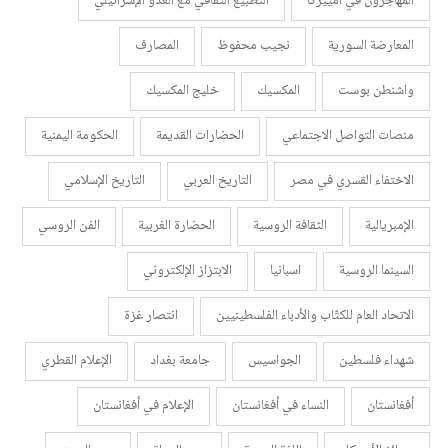
المهاجرون في أمييركا
التطبيع الثقافي مع العدو الإسرائيلي
المعارضة السورية
نجيب محفوظ
المصارف
واشنطن بوست
المكسيك
خليج المكسيك
منصات التواصل الاجتماعي
الحضارات القديمة
الحكومة اليمنية
الاختفاء القسري في مصر
التاريخ العربي
التاريخ الإسلامي
الإمبريالية
الثقافة الروسية
الحضارة الغربية
الفن الروسي
السينما الروسية
اسبانيا
الابتزاز الإلكتروني
الاتحاد العام للكتّاب والأدباء الفلسطينيين
انتصار غزة
شهداء فلسطين
الجواسيس
جامعة بغداد
الإعلام القطري
أفغانستان
النساء في أفغانستان
الإعلام في أفغانستان