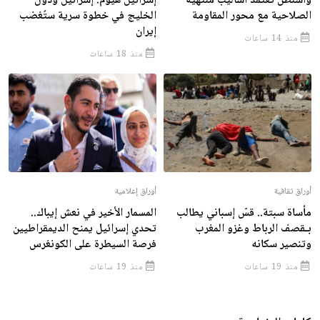
واشنطن تعتمد أساليب منتهية
إسرائيل هيوم: إسرائيل ودول
الصلاحية مع محور المقاومة
الخليج في خطوة سرية ستُغضب
إيران
منذ 14 ساعات
منذ 18 ساعات
أوراق ثقافية
أوراق إعلامية
مأساة سبتة.. قسّ إسباني يطالب
المسمار الأخير في نعش إيباك..
بـقصف الرباط وغزو المغرب
تحدي إسرائيل يمنح الديمقراطيين
وتنصير سكانه
فرصة السيطرة على الكونغرس
منذ 19 ساعات
منذ 19 ساعات