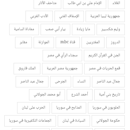
الغلاء
الإمام علي بن ابي طالب
متاحف الأثار
جمهورية ليبيا العربية
الإسفاف الفني
الأدب الغربي
وليم شكسبير
مايا زيادة
بيار أبي صعب
معاداة السامية
الدروز
المغتربين
قناة mbc
الموازنة
مقابر
الجن في القرآن الكريم
سجناء الرأي في مصر
قمع الحريات في مصر
جمهورية مصر العربية
الملك فاروق
جمال عبد الناصر
النساء
الجرحى
جمال عبد الناصر
تاريخ بني أمية
أحمد الشرع
أبو محمد الجولاني
العلويون في سوريا
المذابح في سوريا
الحرب على لبنان
حكومة الجولاني
السيادة في لبنان
الجماعات التكفيرية في سوريا