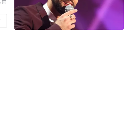
منذ
ا