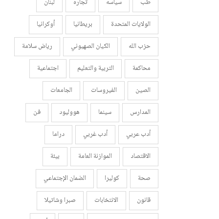
طب
سياسه
تجاره
لبنان
الولايات المتحدة
بريطانيا
أوكرانيا
حزب الله
الكيان الصهيوني
رياض سلامة
محاكمة
التربية والتعليم
اجتماعية
الصين
الفيروسات
الجامعات
المدارس
سينما
هووليود
فن
أدب عربي
أدب غربي
دراما
الاقتصاد
الموازنة العامة
بيئة
صحة
كوليرا
الضمان الإجتماعي
قانون
الانتخابات
صبرا وشاتيلا