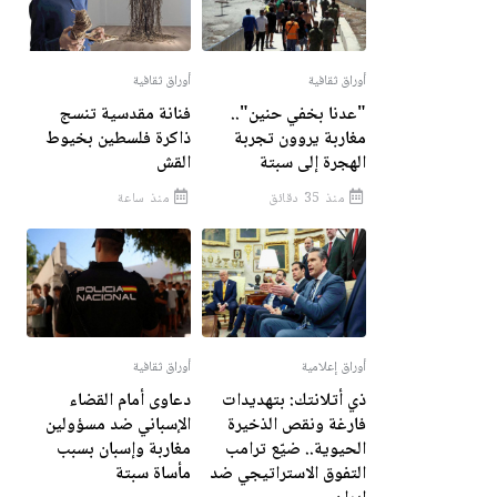
أوراق ثقافية
أوراق ثقافية
"عدنا بخفي حنين"..
فنانة مقدسية تنسج
مغاربة يروون تجربة
ذاكرة فلسطين بخيوط
الهجرة إلى سبتة
القش
منذ 35 دقائق
منذ ساعة
أوراق إعلامية
أوراق ثقافية
ذي أتلانتك: بتهديدات
دعاوى أمام القضاء
فارغة ونقص الذخيرة
الإسباني ضد مسؤولين
الحيوية.. ضيّع ترامب
مغاربة وإسبان بسبب
التفوق الاستراتيجي ضد
مأساة سبتة