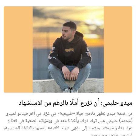
ميدو حليمي: أن تزرع أملًا بالرغم من الاستشهاد
من خيمة ميدو تظهر ملامح حياة «طبيعية» في غزة. في آخر فيديو لميدو
(محمد) حليمي على تيك توك، يأخذنا معه في يوميّاته الصعبة في قطاع
غزة. يغادر خيمته، ويتجه إلى مقهى «برند كافيه» المجهّز بالطاقة الشمسية،
ليشحن هاتفه وحاسوبه.