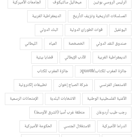
الرئيس الروسي بوتين
ميخائيل سالتيكوف
الجامعات الأميركية
المسلسلات التاريخية وتزيف التأريخ
الديمقراطية الغربية
اليونفيل
قوات الطورائ الدولية
البنك الدولي
صندوق النقد الدولي
الخصخصة
المياه
الليطاني
الديمقراطية الغربية
الأدب الإيطالي
قضايا بيئية
جائزة المغرب للكتاب\&quot;
جائزة المغرب للكتاب
الاستعمار الفرنسي
شركة الصباح إخوان
تطبيقات إلكترونية
الأغنية الفلسطينية الوطنية
الانتخابات البلدية
الإمتحانات الرسمية
رجب طيب أردوغان
منطقة غرب آسيا (الشرق الأوسط)
الدراما الأميركية
الاستغلال الجنسي
الحكومة الأميركية