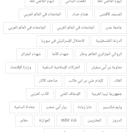
اليوم العالمي للغة
القضاء اللبناني
اليوم العالمي للغة
المسجد الأقصى
هشام حداد
الجامعات في العالم العربي
جامعة عدن
الجامعات في العالم الغربي
الجامعات في العالم الغربي
الدراما الفلسطينية
الاحتلال الإسرائيلي في سوريا
الروائي الجزائري الطاهر وطار
شهداء الأمة
شهداء الجزائر
معاوية بن أبي سفيان
الحركات الإسلامية السلفية
وزارة الإقتصاد
الغلاء
الإمام علي بن ابي طالب
متاحف الأثار
جمهورية ليبيا العربية
الإسفاف الفني
الأدب الغربي
وليم شكسبير
مايا زيادة
بيار أبي صعب
معاداة السامية
الدروز
المغتربين
قناة mbc
الموازنة
مقابر