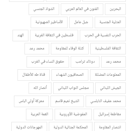
البحرين
الفنون في العالم العربي
الشواذ الجنسي
المثلية الجنسية
جبل عامل
الأساطير الصهيونية
الحرب النفسية في الحرب
فلسطين في الثقافة الغربية
الهند
الثقافة الفلسطينية
كتلة الوفاء للمقاومة
محمد رعد
محمد رعد
دونالد ترامب
حقوق النساء في الغرب
المعلومات المضللة
الصحافيون الشهداء
قناة طه للأطفال
الجيش اللبناني
مجلس النواب اللبناني
أنصار الله
محمد عفيف النابلسي
الشيخ نعيم قاسم
معركة أولي الباس
مقاطعة إسرائيل
المفوضية الأوروبية
القمة العربية
انتصار المقاومة
المحكمة الجنائية الدولية
المهرجانات الدولية