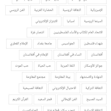
الإمبريالية
الثقافة الروسية
الحضارة الغربية
الفن الروسي
السينما الروسية
اسبانيا
الابتزاز الإلكتروني
الاتحاد العام للكتّاب والأدباء الفلسطينيين
انتصار غزة
شهداء فلسطين
الجواسيس
جامعة بغداد
الإعلام القطري
أفغانستان
النساء في أفغانستان
الإعلام في أفغانستان
جوائز الأوسكار
اللغة العبرية
حب الحياة
حب الموت
الشهادة والاستشهاد
بيئة المقاومة
مجتمع المقاومة
الثقافة التركية
الاحتيال الإلكتروني
الثقافة المسيحية
السيد المسيح
الفن الإيطالي
فجر السعيد
القرآن الكريم
الثقافة الإيرانية
تهجير سكان قطاع غزة
الهولوكوست