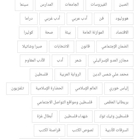
الصين
الفيروسات
الجامعات
المدارس
سينما
هووليود
فن
أدب عربي
أدب غربي
دراما
الاقتصاد
الموازنة العامة
بيئة
صحة
كوليرا
الضمان الإجتماعي
قانون
الانتخابات
صبرا وشاتيلا
مجازر العدو الإسرائيلي
شعر
أدب
الأدب المقاوم
محمد علي شمس الدين
الرواية العربية
فلسطين
إلياس خوري
العالم الإسلامي
الحضارة الإسلامية
تلفزيون
بريطانيا العظمى
فلسطين ومواقع التواصل الاجتماعي
فلسطين وتيك توك
شهداء فلسطين
أبطال غزة
السرقات الأدبية
لصوص الكتب
قراصنة الكتب