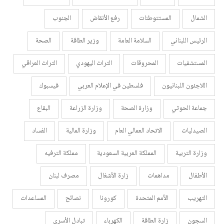
الشمال
المستتوطنات
رفع الأنقاض
الجنوب
الرئيس اللبناني
السلامة العامة
وزير الطاقة
الصحة
المستشفيات
المحروقات
التراث اليهودي
التراث العراقي
اللاجئون اللبنانيون
فلسطين في الإعلام العربي
فيسبوك
جماعة الحوثي
وزارة الصحة
وزارة الزراعة
البقاع
الصيدليات
الاتحاد العمالي العام
وزارة المالية
الفساد
وزارة التربية
المملكة العربية السعودية
مملكة الترفيه
الأطفال
مداهمات
زارة الأشغال
مصرف لبنان
التهريب
الأمم المتحدة
كورونا
نصائح
المساعدات
السجون
زارة الطاقة
الكهرباء
تبادل الأسرى