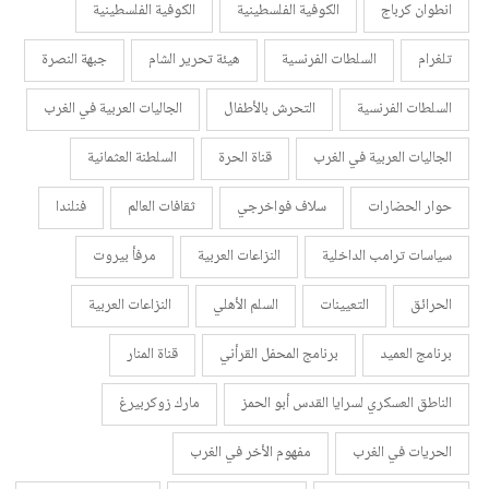
انطوان كرباج
الكوفية الفلسطينية
الكوفية الفلسطينية
تلغرام
السلطات الفرنسية
هيئة تحرير الشام
جبهة النصرة
السلطات الفرنسية
التحرش بالأطفال
الجاليات العربية في الغرب
الجاليات العربية في الغرب
قناة الحرة
السلطنة العثمانية
حوار الحضارات
سلاف فواخرجي
ثقافات العالم
فنلندا
سياسات ترامب الداخلية
النزاعات العربية
مرفأ بيروت
الحرائق
التعيينات
السلم الأهلي
النزاعات العربية
برنامج العميد
برنامج المحفل القرأني
قناة المنار
الناطق العسكري لسرايا القدس أبو الحمز
مارك زوكربيرغ
الحريات في الغرب
مفهوم الأخر في الغرب