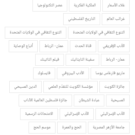
غلاء الأسعار
الملكية الفكرية
عصر التكنولوجيا
غرائب العالم
التاريخ الفلسطيني
التنوع الثقافي في الولايات المتحدة
التنوع الثقافي في الولايات المتحدة
الأدب الإفريقي
قناة الحدث
عمان- الرباط
أتباع الوصاية
عمان- الرباط
سفينة التايتانيك
فيلم التاتينك
ماريو فارغاس يوسا
الأدب البيروفي
فايسلوك
جائزة الكويت
مؤسّسة الكويت للتقدّم العلمي
الدين المسيحي
المسيحية
عبادة الشيطان
جائزة فلسطين العالمية للآداب
الأدب الإسرائيلي
الأدب الإسرائيلي
الامتحانات الرسمية
جامعة الأزهر المصرية
الحج والعمرة
موسم الحج