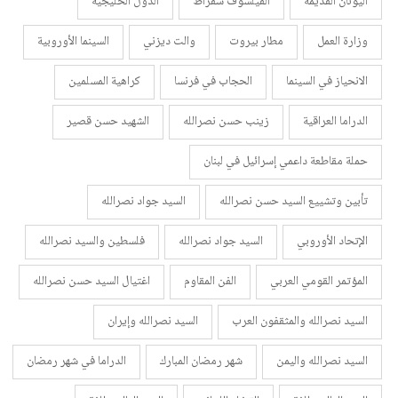
اليونان القديمة
الفيلسوف سقراط
الدول الخليجية
وزارة العمل
مطار بيروت
والت ديزني
السينما الأوروبية
الانحياز في السينما
الحجاب في فرنسا
كراهية المسلمين
الدراما العراقية
زينب حسن نصرالله
الشهيد حسن قصير
حملة مقاطعة داعمي إسرائيل في لبنان
تأبين وتشييع السيد حسن نصرالله
السيد جواد نصرالله
الإتحاد الأوروبي
السيد جواد نصرالله
فلسطين والسيد نصرالله
المؤتمر القومي العربي
الفن المقاوم
اغتيال السيد حسن نصرالله
السيد نصرالله والمثقفون العرب
السيد نصرالله وإيران
السيد نصرالله واليمن
شهر رمضان المبارك
الدراما في شهر رمضان