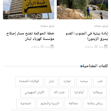
اوراق مختارة
اوراق مختارة
إبادة بيئية في الجنوب: العدو
خطة الحوكمة تفتح مسار إصلاح
يسرق الزيتون!
مؤسسة كهرباء لبنان
منذ 20 ساعات
منذ 20 ساعات
كلمات المفتاحية
طب
سياسه
تجاره
لبنان
الولايات المتحدة
بريطانيا
أوكرانيا
حزب الله
الكيان الصهيوني
رياض سلامة
محاكمة
التربية والتعليم
اجتماعية