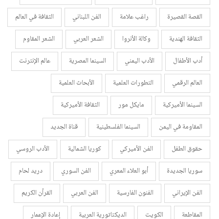
القصة القصيرة
راغب علامة
الفن اللبناني
الثقافة في العالم
الثقافة الهندية
وكالة الأنروا
الشعر العربي
الشعر المقاوم
أدب الأطفال
الأدب اليمني
السينما المصرية
عالم الإنترنت
العالم الرقمي
التطورات العلمية
الأبحاث العلمية
السينما الأميركية
مايكل مور
الثقافة الأميركية
المقاومة في اليمن
السينما الفلسطينية
قناة الجديد
حقوق الطفل
الفن الأميركي
كوريا الشمالية
الأدب الروسي
سوريا الجديدة
أبو العلاء المعري
الفن السوري
دريد لحام
الفن الإيراني
الفنون الفارسية
الفن العربي
القرأن الكريم
المقاطعة
الكويت
الديكتاتورية العربية
إعادة الإعمار