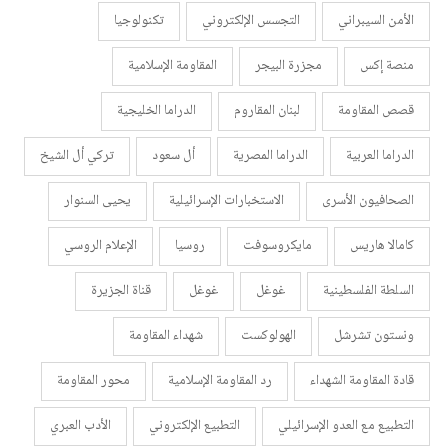
الأمن السيبراني
التجسس الإلكتروني
تكنولوجيا
منصة إكس
مجزرة البيجر
المقاومة الإسلامية
قصص المقاومة
لبنان المقاروم
الدراما الخليجية
الدراما العربية
الدراما المصرية
أل سعود
تركي أل الشيخ
الصحافيون الأسرى
الاستخبارات الإسرائيلية
يحيى السنوار
كامالا هاريس
مايكروسوفت
روسيا
الإعلام الروسي
السلطة الفلسطينية
غوغل
غوغل
قناة الجزيرة
ونستون تشرشل
الهولوكست
شهداء المقاومة
قادة المقاومة الشهداء
رد المقاومة الإسلامية
محور المقاومة
التطبيع مع العدو الإسرائيلي
التطبيع الإلكتروني
الأدب العبري