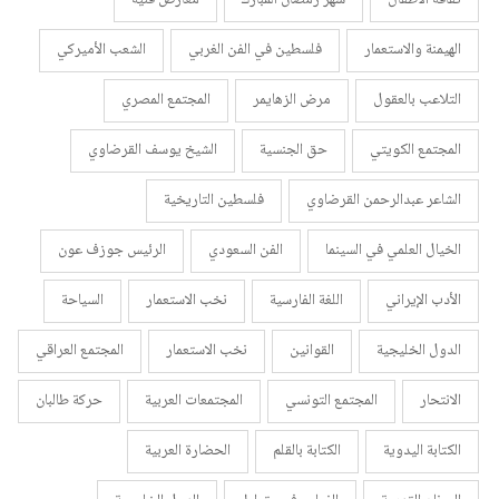
ثقافة الأطفال
شهر رمضان المبارك
معارض فنية
الهيمنة والاستعمار
فلسطين في الفن الغربي
الشعب الأميركي
التلاعب بالعقول
مرض الزهايمر
المجتمع المصري
المجتمع الكويتي
حق الجنسية
الشيخ يوسف القرضاوي
الشاعر عبدالرحمن القرضاوي
فلسطين التاريخية
الخيال العلمي في السينما
الفن السعودي
الرئيس جوزف عون
الأدب الإيراني
اللغة الفارسية
نخب الاستعمار
السياحة
الدول الخليجية
القوانين
نخب الاستعمار
المجتمع العراقي
الانتحار
المجتمع التونسي
المجتمعات العربية
حركة طالبان
الكتابة اليدوية
الكتابة بالقلم
الحضارة العربية