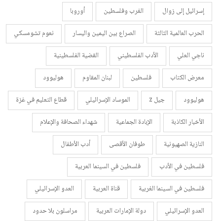
إسرائيل إلى زوال
الغرب وفلسطين
أوروبا
الحرب العالمية الثالثة
الصراع بين اليمين واليسار
نعوم تشومسكي
ناجي العلي
الأدب الفلسطيني
القضية الفلسطينية
معرض الكتاب
فلسطين
لبنان المقاوم
هوليوود
هوليوود
جيل z
الموساد الإسرائيلي
قطاع التعليم في غزة
الأخبار الكاذبة
الإبادة الجماعية
شهداء الصحافة والإعلام
النازية الصهيونية
طوفان الأقصى
أدب الأطفال
فلسطين في الأدب
فلسطين في السينما العربية
فلسطين في السينما الغربية
قناة العربية
العدو الإسرائيلي
العدو الإسرائيلي
دولة الإمارات العربية
مراسلون بلا حدود