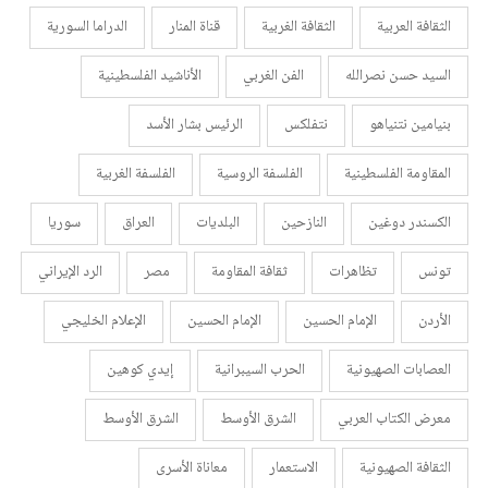
الثقافة العربية
الثقافة الغربية
قناة المنار
الدراما السورية
السيد حسن نصرالله
الفن الغربي
الأناشيد الفلسطينية
بنيامين نتنياهو
نتفلكس
الرئيس بشار الأسد
المقاومة الفلسطينية
الفلسفة الروسية
الفلسفة الغربية
الكسندر دوغين
النازحين
البلديات
العراق
سوريا
تونس
تظاهرات
ثقافة المقاومة
مصر
الرد الإيراني
الأردن
الإمام الحسين
الإمام الحسين
الإعلام الخليجي
العصابات الصهيونية
الحرب السيبرانية
إيدي كوهين
معرض الكتاب العربي
الشرق الأوسط
الشرق الأوسط
الثقافة الصهيونية
الاستعمار
معاناة الأسرى