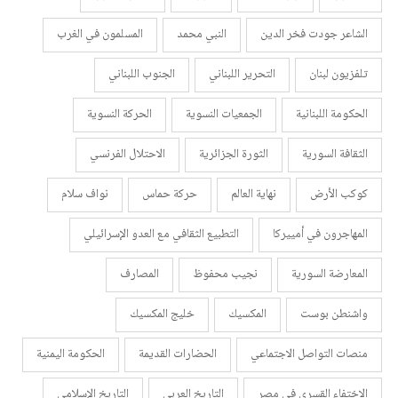
الشاعر جودت فخر الدين
النبي محمد
المسلمون في الغرب
تلفزيون لبنان
التحرير اللبناني
الجنوب اللبناني
الحكومة اللبنانية
الجمعيات النسوية
الحركة النسوية
الثقافة السورية
الثورة الجزائرية
الاحتلال الفرنسي
كوكب الأرض
نهاية العالم
حركة حماس
نواف سلام
المهاجرون في أمييركا
التطبيع الثقافي مع العدو الإسرائيلي
المعارضة السورية
نجيب محفوظ
المصارف
واشنطن بوست
المكسيك
خليج المكسيك
منصات التواصل الاجتماعي
الحضارات القديمة
الحكومة اليمنية
الاختفاء القسري في مصر
التاريخ العربي
التاريخ الإسلامي