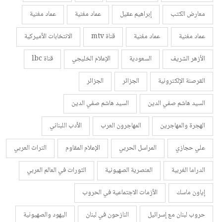
معارض الكتب
إبراهيم عقيل
عماد مغنية
عماد مغنية
عماد مغنية
عماد مغنية
قناة mtv
الانتخابات الأميركية
الأزهر الشريف
السعودية
الإعلام الخليجي
قناة lbc
القرصنة الإلكترونية
الجزائر
الجزائر
السيد هاشم صفي الدين
السيد هاشم صفي الدين
الهجرة والمهاجرين
المهاجرون العرب
الأدب اللبناني
علي حجازي
المراسل الحربي
الإعلام المقاوم
التراث العربي
الدراما الغربية
العنصرية الصهيونية
الثورات في العالم العربي
إياون ماسك
الأزمات الاجتماعية في الحروب
حروب لبنان مع إسرائيل
النازحون في لبنان
اليهود والصهيونية