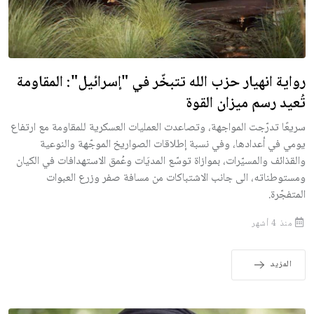
رواية انهيار حزب الله تتبخّر في "إسرائيل": المقاومة
تُعيد رسم ميزان القوة
سريعًا تدرّجت المواجهة، وتصاعدت العمليات العسكرية للمقاومة مع ارتفاع
يومي في أعدادها، وفي نسبة إطلاقات الصواريخ الموجّهة والنوعية
والقذائف والمسيّرات، بموازاة توسّع المديَات وعُمق الاستهدافات في الكيان
ومستوطناته، الى جانب الاشتباكات من مسافة صفر وزرع العبوات
المتفجّرة.
منذ 4 أشهر
المزيد