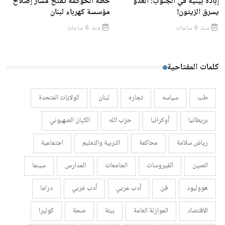
إبادة بيئية في الجنوب: العدو
خطة الحوكمة تفتح مسار إصلاح
يسرق الزيتون!
مؤسسة كهرباء لبنان
منذ 6 ساعات
منذ 6 ساعات
كلمات المفتاحية
طب
سياسه
تجاره
لبنان
الولايات المتحدة
بريطانيا
أوكرانيا
حزب الله
الكيان الصهيوني
رياض سلامة
محاكمة
التربية والتعليم
اجتماعية
الصين
الفيروسات
الجامعات
المدارس
سينما
هووليود
فن
أدب عربي
أدب غربي
دراما
الاقتصاد
الموازنة العامة
بيئة
صحة
كوليرا