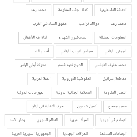
الثقافة الفلسطينية
كتلة الوفاء للمقاومة
محمد رعد
محمد رعد
دونالد ترامب
حقوق النساء في الغرب
المعلومات المضللة
الصحافيون الشهداء
قناة طه للأطفال
الجيش اللبناني
مجلس النواب اللبناني
أنصار الله
محمد عفيف النابلسي
الشيخ نعيم قاسم
معركة أولي الباس
مقاطعة إسرائيل
المفوضية الأوروبية
القمة العربية
انتصار المقاومة
المحكمة الجنائية الدولية
المهرجانات الدولية
سمير جعجع
كميل شمعون
الحرب الأهلية في لبنان
الإسلام في أوروبا
المرأة العربية
النظام السوري
بشار الأسد
الجماعات المسلحة
الحركات الجهادية
الجمهورية السورية العربية