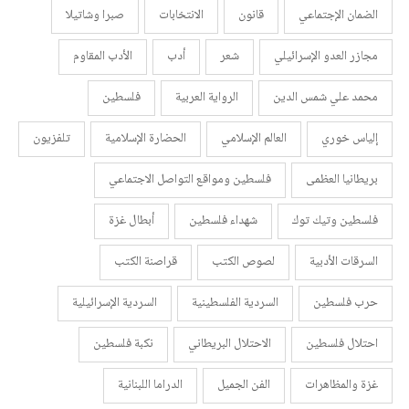
الضمان الإجتماعي
قانون
الانتخابات
صبرا وشاتيلا
مجازر العدو الإسرائيلي
شعر
أدب
الأدب المقاوم
محمد علي شمس الدين
الرواية العربية
فلسطين
إلياس خوري
العالم الإسلامي
الحضارة الإسلامية
تلفزيون
بريطانيا العظمى
فلسطين ومواقع التواصل الاجتماعي
فلسطين وتيك توك
شهداء فلسطين
أبطال غزة
السرقات الأدبية
لصوص الكتب
قراصنة الكتب
حرب فلسطين
السردية الفلسطينية
السردية الإسرائيلية
احتلال فلسطين
الاحتلال البريطاني
نكبة فلسطين
غزة والمظاهرات
الفن الجميل
الدراما اللبنانية