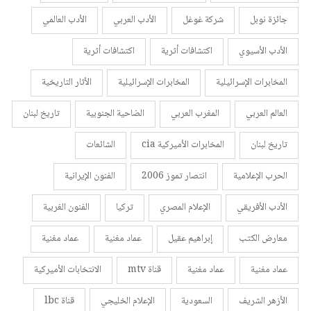
جائزة نوبل
شركة غوغل
الأدب العربي
الأدب العالمي
الأدب الأسيوي
اكتشافات أثرية
اكتشافات أثرية
المخابرات الإسرائيلية
المخابرات الإسرائيلية
الأثار التاريخية
العالم العربي
المغرب العربي
الضاحية الجنوبية
تاريخ لبنان
تاريخ لبنان
المخابرات الأميركية cia
الشائعات
الحرب الإعلامية
انتصار تموز 2006
الفنون الإيرانية
الأدب الأفريقي
الإعلام المصري
تركيا
الفنون الغربية
معارض الكتب
إبراهيم عقيل
عماد مغنية
عماد مغنية
عماد مغنية
عماد مغنية
قناة mtv
الانتخابات الأميركية
الأزهر الشريف
السعودية
الإعلام الخليجي
قناة lbc