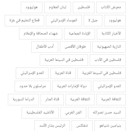
معرض الكتاب
فلسطين
لبنان المقاوم
هوليوود
هوليوود
جيل z
الموساد الإسرائيلي
قطاع التعليم في غزة
الأخبار الكاذبة
الإبادة الجماعية
شهداء الصحافة والإعلام
النازية الصهيونية
طوفان الأقصى
أدب الأطفال
فلسطين في الأدب
فلسطين في السينما العربية
فلسطين في السينما الغربية
قناة العربية
العدو الإسرائيلي
العدو الإسرائيلي
دولة الإمارات العربية
مراسلون بلا حدود
الثقافة العربية
الثقافة الغربية
قناة المنار
الدراما السورية
السيد حسن نصرالله
الفن الغربي
الأناشيد الفلسطينية
بنيامين نتنياهو
نتفلكس
الرئيس بشار الأسد