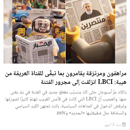
مراهقون ومرتزقة يقامرون بما تبقّى للقناة العريقة من
هيبة: LBCI انزلقت إلى مجرور الفتنة
بالكاد مرّ أسبوعان حتّى كاد يتسبّب مقطع جديد في الفتنة في بلد بغنى
عنها. والعجيب أنّ LBCI التي كانت في الأمس القريب تهتمّ كثيرًا لصورتها
وترفض الدخول في المتاهات السياسية، باتت تمتهن الكيد السياسي
والسخافة مثل شقيقتَيها «الجديد» وmtv.
منذ 3 أشهر