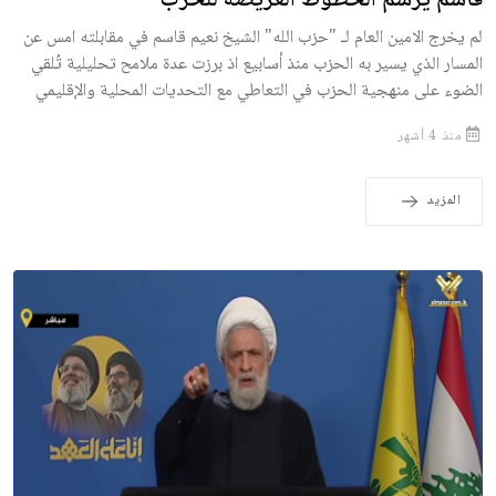
لم يخرج الامين العام لـ "حزب الله" الشيخ نعيم قاسم في مقابلته امس عن
المسار الذي يسير به الحزب منذ أسابيع اذ برزت عدة ملامح تحليلية تُلقي
الضوء على منهجية الحزب في التعاطي مع التحديات المحلية والإقليمي
منذ 4 أشهر
المزيد