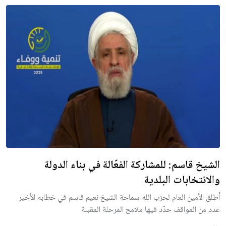
الشيخ قاسم: للمشاركة الفعّالة في بناء الدولة
والانتخابات البلدية
أطلق الأمين العام لحزب الله سماحة الشيخ نعيم قاسم في خطابه الأخير
عدد من المواقف حدّد فيها ملامح المرحلة المقبلة