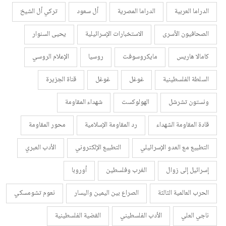
الدراما العربية
الدراما المصرية
أل سعود
تركي أل الشيخ
الصحافيون الأسرى
الاستخبارات الإسرائيلية
يحيى السنوار
كامالا هاريس
مايكروسوفت
روسيا
الإعلام الروسي
السلطة الفلسطينية
غوغل
غوغل
قناة الجزيرة
ونستون تشرشل
الهولوكست
شهداء المقاومة
قادة المقاومة الشهداء
رد المقاومة الإسلامية
محور المقاومة
التطبيع مع العدو الإسرائيلي
التطبيع الإلكتروني
الأدب العبري
إسرائيل إلى زوال
الغرب وفلسطين
أوروبا
الحرب العالمية الثالثة
الصراع بين اليمين واليسار
نعوم تشومسكي
ناجي العلي
الأدب الفلسطيني
القضية الفلسطينية