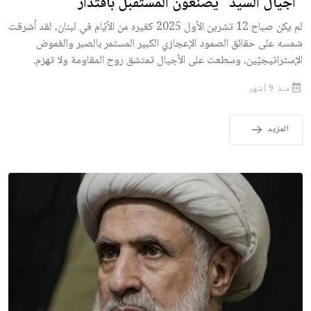
"أجيال السيد" يصنعون المستقبل باقتدار
لم يكن صباح 12 تشرين الأول 2025 كغيره من الأيّام في لبنان، لقد أشرقت
شمسه على حقائق الصمود الإعجازي الكبير المستمر بالصبر والغموض
الإستراتيجيّين، وسطعت على الأجيال تمتشق روح المقاومة ولا تهزم.
منذ 9 أشهر
المزيد