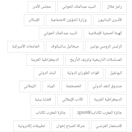
رامز جلال
السيد عبدالملك الحوثي
مجلس الأمن
الأسرى اللبنانيون
وزارة الشؤون الاجتماعية
الإسكان
الهيئة الصحية الإسلامية
السيد عبدالملك الحوثي
الرئيس الروسي بوتين
ميخائيل سالتيكوف
الجامعات الأميركية
المسلسلات التاريخية وتزيف التأريخ
الديمقراطية الغربية
اليونفيل
قوات الطورائ الدولية
البنك الدولي
صندوق النقد الدولي
الخصخصة
المياه
الليطاني
الديمقراطية الغربية
الأدب الإيطالي
قضايا بيئية
جائزة المغرب للكتاب\&quot;
جائزة المغرب للكتاب
الاستعمار الفرنسي
شركة الصباح إخوان
تطبيقات إلكترونية