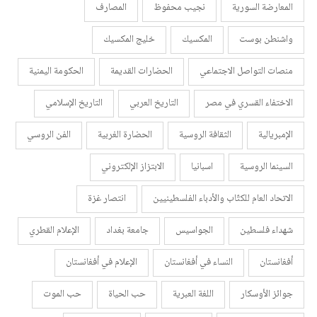
المعارضة السورية
نجيب محفوظ
المصارف
واشنطن بوست
المكسيك
خليج المكسيك
منصات التواصل الاجتماعي
الحضارات القديمة
الحكومة اليمنية
الاختفاء القسري في مصر
التاريخ العربي
التاريخ الإسلامي
الإمبريالية
الثقافة الروسية
الحضارة الغربية
الفن الروسي
السينما الروسية
اسبانيا
الابتزاز الإلكتروني
الاتحاد العام للكتّاب والأدباء الفلسطينيين
انتصار غزة
شهداء فلسطين
الجواسيس
جامعة بغداد
الإعلام القطري
أفغانستان
النساء في أفغانستان
الإعلام في أفغانستان
جوائز الأوسكار
اللغة العبرية
حب الحياة
حب الموت