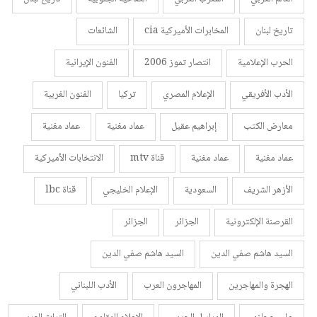
تاريخ لبنان
المخابرات الأميركية cia
الشائعات
الحرب الإعلامية
انتصار تموز 2006
الفنون الإيرانية
الأدب الأفريقي
الإعلام المصري
تركيا
الفنون الغربية
معارض الكتب
إبراهيم عقيل
عماد مغنية
عماد مغنية
عماد مغنية
عماد مغنية
قناة mtv
الانتخابات الأميركية
الأزهر الشريف
السعودية
الإعلام الخليجي
قناة lbc
القرصنة الإلكترونية
الجزائر
الجزائر
السيد هاشم صفي الدين
السيد هاشم صفي الدين
الهجرة والمهاجرين
المهاجرون العرب
الأدب اللبناني