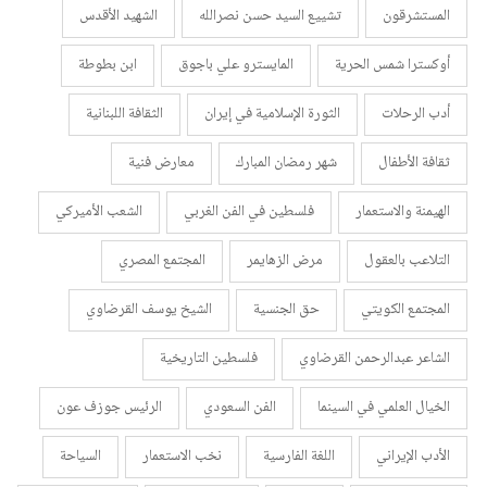
المستشرقون
تشييع السيد حسن نصرالله
الشهيد الأقدس
أوكسترا شمس الحرية
المايسترو علي باجوق
ابن بطوطة
أدب الرحلات
الثورة الإسلامية في إيران
الثقافة اللبنانية
ثقافة الأطفال
شهر رمضان المبارك
معارض فنية
الهيمنة والاستعمار
فلسطين في الفن الغربي
الشعب الأميركي
التلاعب بالعقول
مرض الزهايمر
المجتمع المصري
المجتمع الكويتي
حق الجنسية
الشيخ يوسف القرضاوي
الشاعر عبدالرحمن القرضاوي
فلسطين التاريخية
الخيال العلمي في السينما
الفن السعودي
الرئيس جوزف عون
الأدب الإيراني
اللغة الفارسية
نخب الاستعمار
السياحة