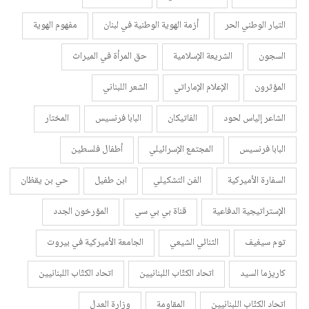
التيار الوطني الحر
أزمة الهوية الوطنية في لبنان
مفهوم الهوية
السجون
الشريعة الإسلامية
حق المرأة في الميراث
المؤثرون
الإعلام الإماراتي
الشعر اللبناني
الشاعر إلياس لحود
الفاتيكان
البابا فرنسيس
المختار
البابا فرنسيس
المجتمع الإسرائيلي
أطفال فلسطين
السفارة الأميركية
الفن التشكيلي
ابن طفيل
حي بن يقظان
الإستراتيجية الدفاعية
قناة بي بي سي
المؤرخون الجدد
توم سيغيف
الثنائي الشيعي
الجامعة الأميركية في بيروت
كاريزما السيد
اتحاد الكتّاب اللبنانيين
اتحاد الكتّاب اللبنانيين
اتحاد الكتّاب اللبنانيين
المقاومة
وزارة العدل