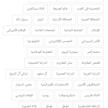
العنصرية في الغرب
عالم الجريمة
قناة ديسكفري
الصحافة العربية
الصحافة الأردنية
اليمن
رسول الله
الإسلام
الجامعة اللبنانية
الجامعات الخاصة
الإعلام الأميركي
الأمن السيبراني
التجسس الإلكتروني
تكنولوجيا
منصة إكس
مجزرة البيجر
المقاومة الإسلامية
قصص المقاومة
لبنان المقاروم
الدراما الخليجية
الدراما العربية
الدراما المصرية
أل سعود
تركي أل الشيخ
الصحافيون الأسرى
الاستخبارات الإسرائيلية
يحيى السنوار
كامالا هاريس
مايكروسوفت
روسيا
الإعلام الروسي
السلطة الفلسطينية
غوغل
غوغل
قناة الجزيرة