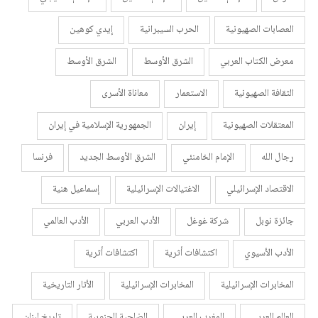
العصابات الصهيونية
الحرب السيبرانية
إيدي كوهين
معرض الكتاب العربي
الشرق الأوسط
الشرق الأوسط
الثقافة الصهيونية
الاستعمار
معاناة الأسرى
المعتقلات الصهيونية
إيران
الجمهورية الإسلامية في إيران
رجال الله
الإمام الخامنئي
الشرق الأوسط الجديد
فرنسا
الاقتصاد الإسرائيلي
الاغتيالات الإسرائيلية
إسماعيل هنية
جائزة نوبل
شركة غوغل
الأدب العربي
الأدب العالمي
الأدب الأسيوي
اكتشافات أثرية
اكتشافات أثرية
المخابرات الإسرائيلية
المخابرات الإسرائيلية
الأثار التاريخية
العالم العربي
المغرب العربي
الضاحية الجنوبية
تاريخ لبنان