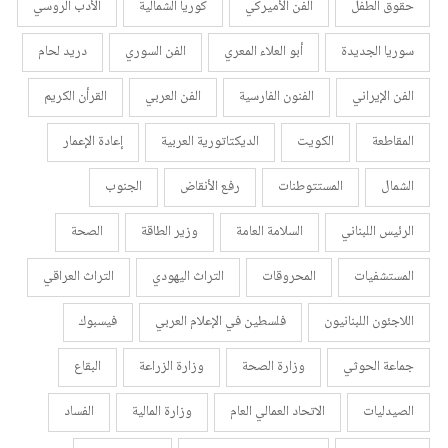
حقوق الطفل
الفن الأميركي
كوريا الشمالية
الأدب الروسي
سوريا الجديدة
أبو العلاء المعري
الفن السوري
دريد لحام
الفن الإيراني
الفنون الفارسية
الفن العربي
القرأن الكريم
المقاطعة
الكويت
الديكتاتورية العربية
إعادة الإعمار
الشمال
المستتوطنات
رفع الأنقاض
الجنوب
الرئيس اللبناني
السلامة العامة
وزير الطاقة
الصحة
المستشفيات
المحروقات
التراث اليهودي
التراث العراقي
اللاجئون اللبنانيون
فلسطين في الإعلام العربي
فيسبوك
جماعة الحوثي
وزارة الصحة
وزارة الزراعة
البقاع
الصيدليات
الاتحاد العمالي العام
وزارة المالية
الفساد