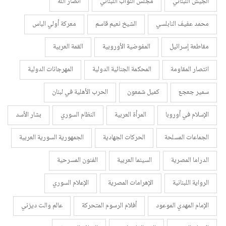
الجيش اللبناني
مجلس النواب اللبناني
أنصار الله
محمد عفيف النابلسي
الشيخ نعيم قاسم
معركة أولي الباس
مقاطعة إسرائيل
المفوضية الأوروبية
القمة العربية
انتصار المقاومة
المحكمة الجنائية الدولية
المهرجانات الدولية
سمير جعجع
كميل شمعون
الحرب الأهلية في لبنان
الإسلام في أوروبا
المرأة العربية
النظام السوري
بشار الأسد
الجماعات المسلحة
الحركات الجهادية
الجمهورية السورية العربية
الدراما المصرية
السينما العربية
الفنون المسرحية
الرواية اللبنانية
الإهرامات المصرية
الإعلام السوري
الإمام المهدي الموعود
أفلام الرسوم المتحركة
عالم والت ديزني