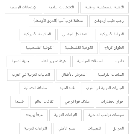
الأغنية الفلسطينية الوطنية
الانتخابات البلدية
الإمتحانات الرسمية
رجب طيب أردوغان
منطقة غرب آسيا (الشرق الأوسط)
الدراما الأميركية
الاستغلال الجنسي
الحكومة الأميركية
انطوان كرباج
الكوفية الفلسطينية
الكوفية الفلسطينية
تلغرام
السلطات الفرنسية
هيئة تحرير الشام
جبهة النصرة
السلطات الفرنسية
التحرش بالأطفال
الجاليات العربية في الغرب
الجاليات العربية في الغرب
قناة الحرة
السلطنة العثمانية
حوار الحضارات
سلاف فواخرجي
ثقافات العالم
فنلندا
سياسات ترامب الداخلية
النزاعات العربية
مرفأ بيروت
الحرائق
التعيينات
السلم الأهلي
النزاعات العربية