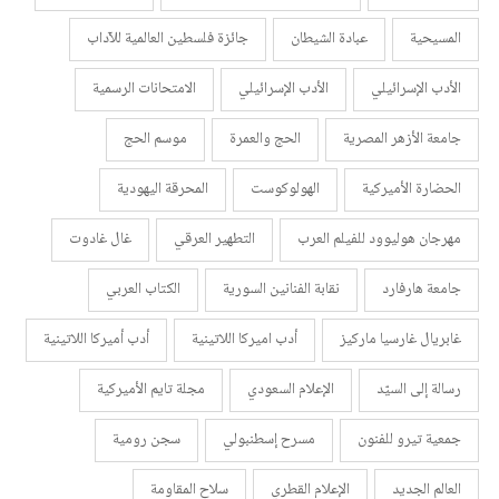
المسيحية
عبادة الشيطان
جائزة فلسطين العالمية للآداب
الأدب الإسرائيلي
الأدب الإسرائيلي
الامتحانات الرسمية
جامعة الأزهر المصرية
الحج والعمرة
موسم الحج
الحضارة الأميركية
الهولوكوست
المحرقة اليهودية
مهرجان هوليوود للفيلم العرب
التطهير العرقي
غال غادوت
جامعة هارفارد
نقابة الفنانين السورية
الكتاب العربي
غابريال غارسيا ماركيز
أدب اميركا اللاتينية
أدب أميركا اللاتينية
رسالة إلى السيّد
الإعلام السعودي
مجلة تايم الأميركية
جمعية تيرو للفنون
مسرح إسطنبولي
سجن رومية
العالم الجديد
الإعلام القطري
سلاح المقاومة