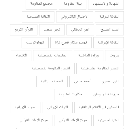
الشهادة والاستشهاد
بيئة المقاومة
مجتمع المقاومة
الثقافة التركية
الاحتيال الإلكتروني
الثقافة المسيحية
السيد المسيح
الفن الإيطالي
فجر السعيد
القرآن الكريم
الثقافة الإيرانية
تهجير سكان قطاع غزة
الهولوكوست
بيروت
وزارة الداخلية
المخيمات الفلسطينية
الانتصار
انتصار المقاومة الفلسطينية
انتصار المقاومة الفلسطينية
الفن المصري
أحمد حلمي
الصحف اللبنانية
جريدة نداء الوطن
حكايات المقاومة
فلسطين في الأفلام الوثائقية
التراث الإيراني
السينما الإيرانية
العتبة الحسينية
مركز الإعلام القرآني
مركز الإعلام القرآني