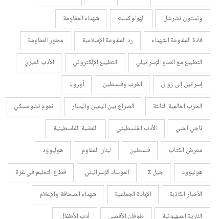
ونستون تشرشل
الهولوكست
شهداء المقاومة
قادة المقاومة الشهداء
رد المقاومة الإسلامية
محور المقاومة
التطبيع مع العدو الإسرائيلي
التطبيع الإلكتروني
الأدب العبري
إسرائيل إلى زوال
الغرب وفلسطين
أوروبا
الحرب العالمية الثالثة
الصراع بين اليمين واليسار
نعوم تشومسكي
ناجي العلي
الأدب الفلسطيني
القضية الفلسطينية
معرض الكتاب
فلسطين
لبنان المقاوم
هوليوود
هوليوود
جيل z
الموساد الإسرائيلي
قطاع التعليم في غزة
الأخبار الكاذبة
الإبادة الجماعية
شهداء الصحافة والإعلام
النازية الصهيونية
طوفان الأقصى
أدب الأطفال