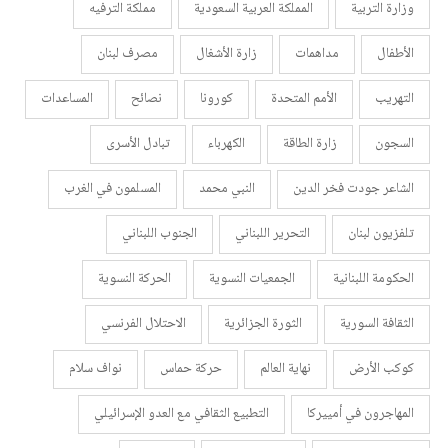
وزارة التربية
المملكة العربية السعودية
مملكة الترفيه
الأطفال
مداهمات
زارة الأشغال
مصرف لبنان
التهريب
الأمم المتحدة
كورونا
نصائح
المساعدات
السجون
زارة الطاقة
الكهرباء
تبادل الأسرى
الشاعر جودت فخر الدين
النبي محمد
المسلمون في الغرب
تلفزيون لبنان
التحرير اللبناني
الجنوب اللبناني
الحكومة اللبنانية
الجمعيات النسوية
الحركة النسوية
الثقافة السورية
الثورة الجزائرية
الاحتلال الفرنسي
كوكب الأرض
نهاية العالم
حركة حماس
نواف سلام
المهاجرون في أمييركا
التطبيع الثقافي مع العدو الإسرائيلي