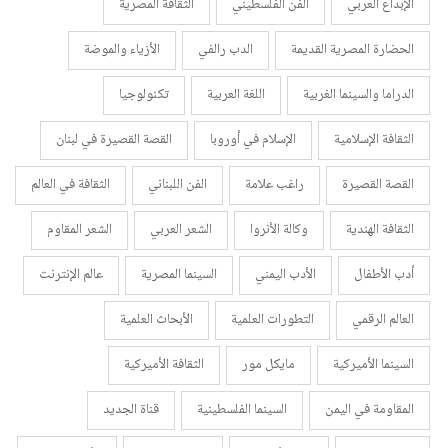
الإبداع العربي
الفن الفلسطيني
الثقافة المصرية
الحضارة المصرية القديمة
الدب رالفي
الأزياء والموضة
الدراما والسينما الغربية
اللغة العربية
تكنولوجيا
الثقافة الإسلامية
الإسلام في أوروبا
القصة القصيرة في لبنان
القصة القصيرة
راغب علامة
الفن اللبناني
الثقافة في العالم
الثقافة الهندية
وكالة الأنروا
الشعر العربي
الشعر المقاوم
أدب الأطفال
الأدب اليمني
السينما المصرية
عالم الإنترنت
العالم الرقمي
التطورات العلمية
الأبحاث العلمية
السينما الأميركية
مايكل مور
الثقافة الأميركية
المقاومة في اليمن
السينما الفلسطينية
قناة الجديد