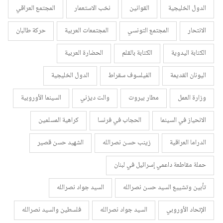
الدول الخليجية
القوانين
نخب الاستعمار
المجتمع العراقي
الانتحار
المجتمع التونسي
المجتمعات العربية
حركة طالبان
الكتابة اليدوية
الكتابة بالقلم
الحضارة العربية
اليونان القديمة
الفيلسوف سقراط
الدول الخليجية
وزارة العمل
مطار بيروت
والت ديزني
السينما الأوروبية
الانحياز في السينما
الحجاب في فرنسا
كراهية المسلمين
الدراما العراقية
زينب حسن نصرالله
الشهيد حسن قصير
حملة مقاطعة داعمي إسرائيل في لبنان
تأبين وتشييع السيد حسن نصرالله
السيد جواد نصرالله
الإتحاد الأوروبي
السيد جواد نصرالله
فلسطين والسيد نصرالله