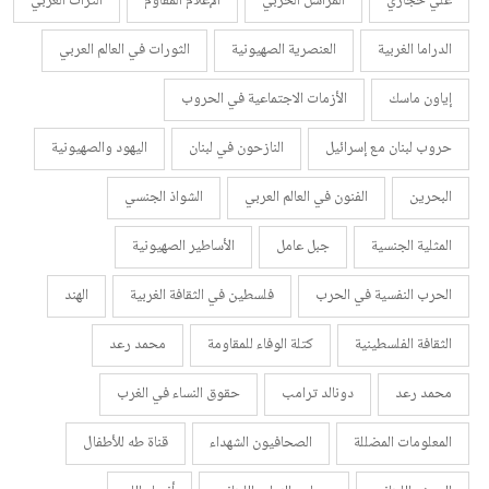
علي حجازي
المراسل الحربي
الإعلام المقاوم
التراث العربي
الدراما الغربية
العنصرية الصهيونية
الثورات في العالم العربي
إياون ماسك
الأزمات الاجتماعية في الحروب
حروب لبنان مع إسرائيل
النازحون في لبنان
اليهود والصهيونية
البحرين
الفنون في العالم العربي
الشواذ الجنسي
المثلية الجنسية
جبل عامل
الأساطير الصهيونية
الحرب النفسية في الحرب
فلسطين في الثقافة الغربية
الهند
الثقافة الفلسطينية
كتلة الوفاء للمقاومة
محمد رعد
محمد رعد
دونالد ترامب
حقوق النساء في الغرب
المعلومات المضللة
الصحافيون الشهداء
قناة طه للأطفال