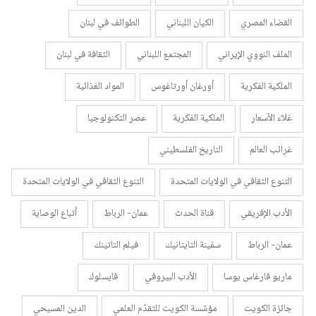
القضاء المصري
الكيان اللبناني
الطوائف في لبنان
الملف النووي الإيراني
المجتمع اللبناني
الثقافة في لبنان
الملكية الفكرية
أورغان أورتاغوس
المواد الغذائية
غلاء الأسعار
الملكية الفكرية
عصر التكنولوجيا
غرائب العالم
التاريخ الفلسطيني
التنوع الثقافي في الولايات المتحدة
التنوع الثقافي في الولايات المتحدة
الأدب الإفريقي
قناة الحدث
عمان- الرباط
أتباع الوصاية
عمان- الرباط
سفينة التايتانيك
فيلم التاتينك
ماريو فارغاس يوسا
الأدب البيروفي
فايسلوك
جائزة الكويت
مؤسّسة الكويت للتقدّم العلمي
الدين المسيحي