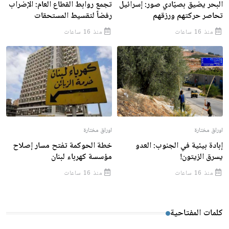
البحر يضيق بصيّادي صور: إسرائيل
تجمع روابط القطاع العام: الإضراب
تحاصر حركتهم ورزقهم
رفضاً لتقسيط المستحقات
منذ 16 ساعات
منذ 16 ساعات
اوراق مختارة
اوراق مختارة
إبادة بيئية في الجنوب: العدو
خطة الحوكمة تفتح مسار إصلاح
يسرق الزيتون!
مؤسسة كهرباء لبنان
منذ 16 ساعات
منذ 16 ساعات
كلمات المفتاحية