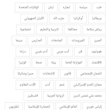
طب
سياسه
تجاره
لبنان
الولايات المتحدة
بريطانيا
أوكرانيا
حزب الله
الكيان الصهيوني
رياض سلامة
محاكمة
التربية والتعليم
اجتماعية
الصين
الفيروسات
الجامعات
المدارس
سينما
هووليود
فن
أدب عربي
أدب غربي
دراما
الاقتصاد
الموازنة العامة
بيئة
صحة
كوليرا
الضمان الإجتماعي
قانون
الانتخابات
صبرا وشاتيلا
مجازر العدو الإسرائيلي
شعر
أدب
الأدب المقاوم
محمد علي شمس الدين
الرواية العربية
فلسطين
إلياس خوري
العالم الإسلامي
الحضارة الإسلامية
تلفزيون