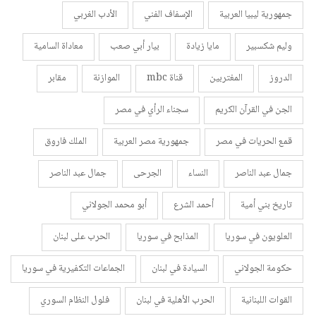
جمهورية ليبيا العربية
الإسفاف الفني
الأدب الغربي
وليم شكسبير
مايا زيادة
بيار أبي صعب
معاداة السامية
الدروز
المغتربين
قناة mbc
الموازنة
مقابر
الجن في القرآن الكريم
سجناء الرأي في مصر
قمع الحريات في مصر
جمهورية مصر العربية
الملك فاروق
جمال عبد الناصر
النساء
الجرحى
جمال عبد الناصر
تاريخ بني أمية
أحمد الشرع
أبو محمد الجولاني
العلويون في سوريا
المذابح في سوريا
الحرب على لبنان
حكومة الجولاني
السيادة في لبنان
الجماعات التكفيرية في سوريا
القوات اللبنانية
الحرب الأهلية في لبنان
فلول النظام السوري