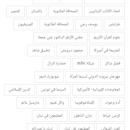
اتحاد الكتّاب اللبنانيين
الصحافة المكتوبة
باكستان
كشمير
طرابلس
يوسف رجي
الصحافة المكتوبة
الفينيقيون
علوم القرآن الكريم
مفتي الأزهر الدكتور علي جمعة
الجريمة في أميركا
محمود درويش
تطبيق شاهد
فضل شاكر
شبكة mbc
حضارة كارال
مهرجان بيروت الدولي لسينما المرأة
نيويورك تايمز
المفاوضات الإيرانية- الأميركية
السينما في تونس
الدين الإسلامي
آدم وحواء
الإسلاموفوبيا
وائل غنيم
مارسيل غانم
كرمى خياط
مازن الناطور
المطبعون في لبنان
المتن الشمالي
المطبعون في لبنان
لبيك يا نصرالله