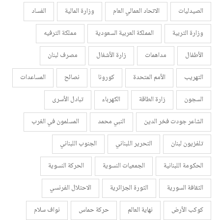
الصيدليات
الاتحاد العمالي العام
وزارة المالية
الفساد
وزارة التربية
المملكة العربية السعودية
مملكة الترفيه
الأطفال
مداهمات
زارة الأشغال
مصرف لبنان
التهريب
الأمم المتحدة
كورونا
نصائح
المساعدات
السجون
زارة الطاقة
الكهرباء
تبادل الأسرى
الشاعر جودت فخر الدين
النبي محمد
المسلمون في الغرب
تلفزيون لبنان
التحرير اللبناني
الجنوب اللبناني
الحكومة اللبنانية
الجمعيات النسوية
الحركة النسوية
الثقافة السورية
الثورة الجزائرية
الاحتلال الفرنسي
كوكب الأرض
نهاية العالم
حركة حماس
نواف سلام