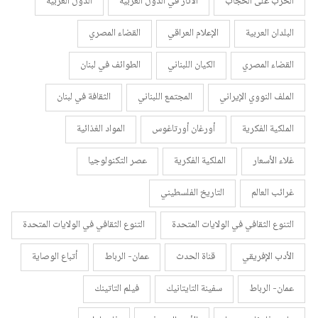
الحرب على الحجاب
الآثار في الدول العربية
الدول العربية
البلدان العربية
الإعلام العراقي
القضاء المصري
القضاء المصري
الكيان اللبناني
الطوائف في لبنان
الملف النووي الإيراني
المجتمع اللبناني
الثقافة في لبنان
الملكية الفكرية
أورغان أورتاغوس
المواد الغذائية
غلاء الأسعار
الملكية الفكرية
عصر التكنولوجيا
غرائب العالم
التاريخ الفلسطيني
التنوع الثقافي في الولايات المتحدة
التنوع الثقافي في الولايات المتحدة
الأدب الإفريقي
قناة الحدث
عمان- الرباط
أتباع الوصاية
عمان- الرباط
سفينة التايتانيك
فيلم التاتينك