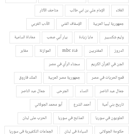
الغلاء
الإمام علي بن ابي طالب
متاحف الأثار
جمهورية ليبيا العربية
الإسفاف الفني
الأدب الغربي
وليم شكسبير
مايا زيادة
بيار أبي صعب
معاداة السامية
الدروز
المغتربين
قناة mbc
الموازنة
مقابر
الجن في القرآن الكريم
سجناء الرأي في مصر
قمع الحريات في مصر
جمهورية مصر العربية
الملك فاروق
جمال عبد الناصر
النساء
الجرحى
جمال عبد الناصر
تاريخ بني أمية
أحمد الشرع
أبو محمد الجولاني
العلويون في سوريا
المذابح في سوريا
الحرب على لبنان
حكومة الجولاني
السيادة في لبنان
الجماعات التكفيرية في سوريا