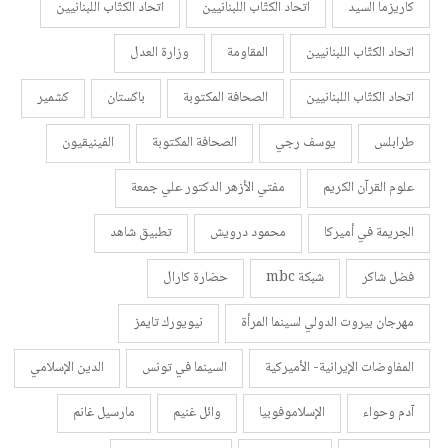
كاريزما السيد
اتحاد الكتّاب اللبنانيين
اتحاد الكتّاب اللبنانيين
اتحاد الكتّاب اللبنانيين
المقاومة
وزارة العدل
اتحاد الكتّاب اللبنانيين
الصحافة المكتوبة
باكستان
كشمير
طرابلس
يوسف رجي
الصحافة المكتوبة
الفينيقيون
علوم القرآن الكريم
مفتي الأزهر الدكتور علي جمعة
الجريمة في أميركا
محمود درويش
تطبيق شاهد
فضل شاكر
شبكة mbc
حضارة كارال
مهرجان بيروت الدولي لسينما المرأة
نيويورك تايمز
المفاوضات الإيرانية- الأميركية
السينما في تونس
الدين الإسلامي
آدم وحواء
الإسلاموفوبيا
وائل غنيم
مارسيل غانم