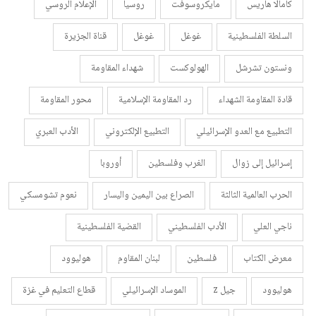
كامالا هاريس
مايكروسوفت
روسيا
الإعلام الروسي
السلطة الفلسطينية
غوغل
غوغل
قناة الجزيرة
ونستون تشرشل
الهولوكست
شهداء المقاومة
قادة المقاومة الشهداء
رد المقاومة الإسلامية
محور المقاومة
التطبيع مع العدو الإسرائيلي
التطبيع الإلكتروني
الأدب العبري
إسرائيل إلى زوال
الغرب وفلسطين
أوروبا
الحرب العالمية الثالثة
الصراع بين اليمين واليسار
نعوم تشومسكي
ناجي العلي
الأدب الفلسطيني
القضية الفلسطينية
معرض الكتاب
فلسطين
لبنان المقاوم
هوليوود
هوليوود
جيل z
الموساد الإسرائيلي
قطاع التعليم في غزة