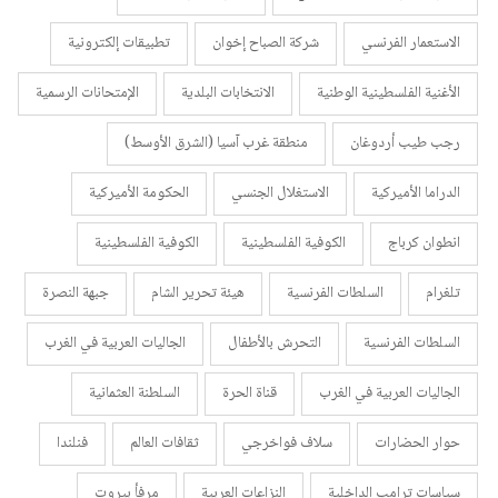
الاستعمار الفرنسي
شركة الصباح إخوان
تطبيقات إلكترونية
الأغنية الفلسطينية الوطنية
الانتخابات البلدية
الإمتحانات الرسمية
رجب طيب أردوغان
منطقة غرب آسيا (الشرق الأوسط)
الدراما الأميركية
الاستغلال الجنسي
الحكومة الأميركية
انطوان كرباج
الكوفية الفلسطينية
الكوفية الفلسطينية
تلغرام
السلطات الفرنسية
هيئة تحرير الشام
جبهة النصرة
السلطات الفرنسية
التحرش بالأطفال
الجاليات العربية في الغرب
الجاليات العربية في الغرب
قناة الحرة
السلطنة العثمانية
حوار الحضارات
سلاف فواخرجي
ثقافات العالم
فنلندا
سياسات ترامب الداخلية
النزاعات العربية
مرفأ بيروت