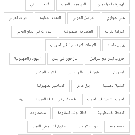
الهجرة والمهاجرين
المهاجرون العرب
الأدب اللبناني
علي حجازي
المراسل الحربي
الإعلام المقاوم
التراث العربي
الدراما الغربية
العنصرية الصهيونية
الثورات في العالم العربي
إياون ماسك
الأزمات الاجتماعية في الحروب
حروب لبنان مع إسرائيل
النازحون في لبنان
اليهود والصهيونية
البحرين
الفنون في العالم العربي
الشواذ الجنسي
المثلية الجنسية
جبل عامل
الأساطير الصهيونية
الحرب النفسية في الحرب
فلسطين في الثقافة الغربية
الهند
الثقافة الفلسطينية
كتلة الوفاء للمقاومة
محمد رعد
محمد رعد
دونالد ترامب
حقوق النساء في الغرب