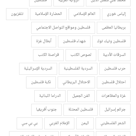
محمد علي شمس الدين
الرواية العربية
فلسطين
إلياس خوري
العالم الإسلامي
الحضارة الإسلامية
تلفزيون
بريطانيا العظمى
فلسطين ومواقع التواصل الاجتماعي
فلسطين وتيك توك
شهداء فلسطين
أبطال غزة
السرقات الأدبية
لصوص الكتب
قراصنة الكتب
حرب فلسطين
السردية الفلسطينية
السردية الإسرائيلية
احتلال فلسطين
الاحتلال البريطاني
نكبة فلسطين
غزة والمظاهرات
الفن الجميل
الدراما اللبنانية
جرائم إسرائيل
فلسطين المحتلة
جنوب أفريقيا
الشعر الفلسطيني
اليمن
الإعلام الغربي
بي بي سي