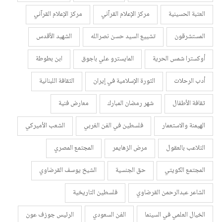
العتبة الحسينية
مركز الإعلام القرآني
مركز الإعلام القرآني
المستشرقون
تشييع السيد حسن نصرالله
الشهيد الأقدس
أوكسترا شمس الحرية
المايسترو علي باجوق
ابن بطوطة
أدب الرحلات
الثورة الإسلامية في إيران
الثقافة اللبنانية
ثقافة الأطفال
شهر رمضان المبارك
معارض فنية
الهيمنة والاستعمار
فلسطين في الفن الغربي
الشعب الأميركي
التلاعب بالعقول
مرض الزهايمر
المجتمع المصري
المجتمع الكويتي
حق الجنسية
الشيخ يوسف القرضاوي
الشاعر عبدالرحمن القرضاوي
فلسطين التاريخية
الخيال العلمي في السينما
الفن السعودي
الرئيس جوزف عون