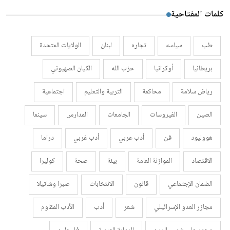
كلمات المفتاحية
طب
سياسه
تجاره
لبنان
الولايات المتحدة
بريطانيا
أوكرانيا
حزب الله
الكيان الصهيوني
رياض سلامة
محاكمة
التربية والتعليم
اجتماعية
الصين
الفيروسات
الجامعات
المدارس
سينما
هووليود
فن
أدب عربي
أدب غربي
دراما
الاقتصاد
الموازنة العامة
بيئة
صحة
كوليرا
الضمان الإجتماعي
قانون
الانتخابات
صبرا وشاتيلا
مجازر العدو الإسرائيلي
شعر
أدب
الأدب المقاوم