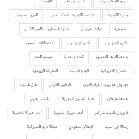
ماريو فارغاس يوسا
الأدب البيروفي
فايسلوك
جائزة الكويت
مؤسّسة الكويت للتقدّم العلمي
الدين المسيحي
المسيحية
عبادة الشيطان
جائزة فلسطين العالمية للآداب
الأدب الإسرائيلي
الأدب الإسرائيلي
الامتحانات الرسمية
جامعة الأزهر المصرية
الحج والعمرة
موسم الحج
الحضارة الأميركية
الهولوكوست
المحرقة اليهودية
مهرجان هوليوود للفيلم العرب
التطهير العرقي
غال غادوت
جامعة هارفارد
نقابة الفنانين السورية
الكتاب العربي
غابريال غارسيا ماركيز
أدب اميركا اللاتينية
أدب أميركا اللاتينية
رسالة إلى السيّد
الإعلام السعودي
مجلة تايم الأميركية