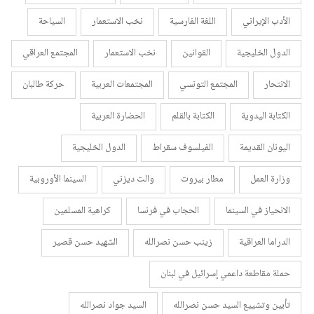
الأدب الإيراني
اللغة الفارسية
نخب الاستعمار
السياحة
الدول الخليجية
القوانين
نخب الاستعمار
المجتمع العراقي
الانتحار
المجتمع التونسي
المجتمعات العربية
حركة طالبان
الكتابة اليدوية
الكتابة بالقلم
الحضارة العربية
اليونان القديمة
الفيلسوف سقراط
الدول الخليجية
وزارة العمل
مطار بيروت
والت ديزني
السينما الأوروبية
الانحياز في السينما
الحجاب في فرنسا
كراهية المسلمين
الدراما العراقية
زينب حسن نصرالله
الشهيد حسن قصير
حملة مقاطعة داعمي إسرائيل في لبنان
تأبين وتشييع السيد حسن نصرالله
السيد جواد نصرالله