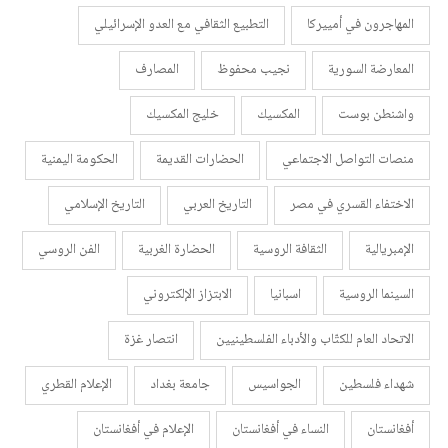
المهاجرون في أمييركا
التطبيع الثقافي مع العدو الإسرائيلي
المعارضة السورية
نجيب محفوظ
المصارف
واشنطن بوست
المكسيك
خليج المكسيك
منصات التواصل الاجتماعي
الحضارات القديمة
الحكومة اليمنية
الاختفاء القسري في مصر
التاريخ العربي
التاريخ الإسلامي
الإمبريالية
الثقافة الروسية
الحضارة الغربية
الفن الروسي
السينما الروسية
اسبانيا
الابتزاز الإلكتروني
الاتحاد العام للكتّاب والأدباء الفلسطينيين
انتصار غزة
شهداء فلسطين
الجواسيس
جامعة بغداد
الإعلام القطري
أفغانستان
النساء في أفغانستان
الإعلام في أفغانستان