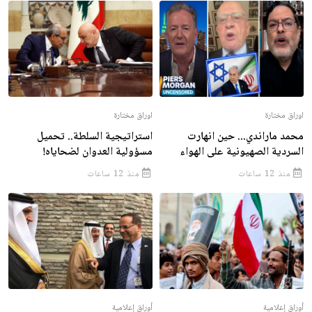
اوراق مختارة
اوراق مختارة
محمد ماراندي... حين انهارت
استراتيجية السلطة.. تحميل
السردية الصهيونية على الهواء
مسؤولية العدوان لضحاياه!
منذ 12 ساعات
منذ 12 ساعات
أوراق إعلامية
أوراق إعلامية