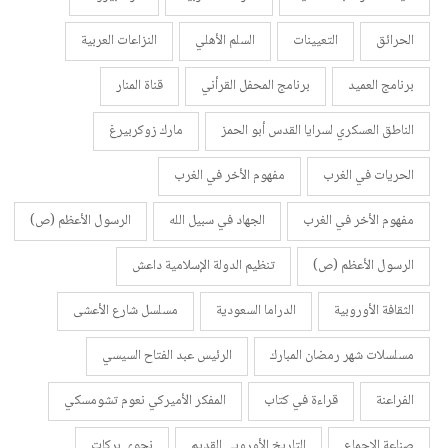
الحرائق
التعيينات
السلم الأهلي
النزاعات العربية
برنامج العميد
برنامج المحفل القرأني
قناة المنار
الناطق العسكري لسرايا القدس أبو الحمز
مارك زوكربيرغ
الحريات في الغرب
مفهوم الأخر في الغرب
مفهوم الأخر في الغرب
الجهاد في سبيل الله
الرسول الأعظم (ص)
الرسول الأعظم (ص)
تنظيم الدولة الإسلامية داعش
الثقافة الأوروبية
الدراما السعودية
مسلسل شارع الأعشى
مسلسلات شهر رمضان المبارك
الرئيس عبد الفتاح السيسي
الفراعنة
قراءة في كتاب
المفكر الأميركي نعوم تشومسكي
صناعة الإجماع
التاريخ الأوروبي القديم
نجوى بركات