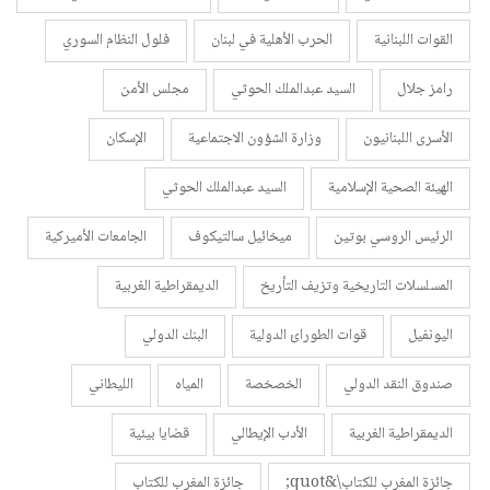
القوات اللبنانية
الحرب الأهلية في لبنان
فلول النظام السوري
رامز جلال
السيد عبدالملك الحوثي
مجلس الأمن
الأسرى اللبنانيون
وزارة الشؤون الاجتماعية
الإسكان
الهيئة الصحية الإسلامية
السيد عبدالملك الحوثي
الرئيس الروسي بوتين
ميخائيل سالتيكوف
الجامعات الأميركية
المسلسلات التاريخية وتزيف التأريخ
الديمقراطية الغربية
اليونفيل
قوات الطورائ الدولية
البنك الدولي
صندوق النقد الدولي
الخصخصة
المياه
الليطاني
الديمقراطية الغربية
الأدب الإيطالي
قضايا بيئية
جائزة المغرب للكتاب\&quot;
جائزة المغرب للكتاب