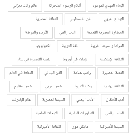
الإمام المهدي الموعود
أفلام الرسوم المتحركة
عالم والت ديزني
الإبداع العربي
الفن الفلسطيني
الثقافة المصرية
الحضارة المصرية القديمة
الدب رالفي
الأزياء والموضة
الدراما والسينما الغربية
اللغة العربية
تكنولوجيا
الثقافة الإسلامية
الإسلام في أوروبا
القصة القصيرة في لبنان
القصة القصيرة
راغب علامة
الفن اللبناني
الثقافة في العالم
الثقافة الهندية
وكالة الأنروا
الشعر العربي
الشعر المقاوم
أدب الأطفال
الأدب اليمني
السينما المصرية
عالم الإنترنت
العالم الرقمي
التطورات العلمية
الأبحاث العلمية
السينما الأميركية
مايكل مور
الثقافة الأميركية