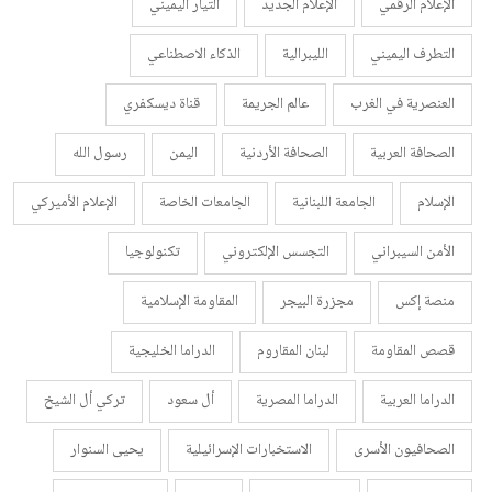
الإعلام الرقمي
الإعلام الجديد
التيار اليميني
التطرف اليميني
الليبرالية
الذكاء الاصطناعي
العنصرية في الغرب
عالم الجريمة
قناة ديسكفري
الصحافة العربية
الصحافة الأردنية
اليمن
رسول الله
الإسلام
الجامعة اللبنانية
الجامعات الخاصة
الإعلام الأميركي
الأمن السيبراني
التجسس الإلكتروني
تكنولوجيا
منصة إكس
مجزرة البيجر
المقاومة الإسلامية
قصص المقاومة
لبنان المقاروم
الدراما الخليجية
الدراما العربية
الدراما المصرية
أل سعود
تركي أل الشيخ
الصحافيون الأسرى
الاستخبارات الإسرائيلية
يحيى السنوار