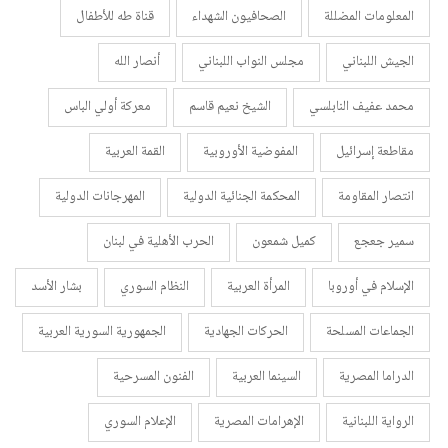
المعلومات المضللة
الصحافيون الشهداء
قناة طه للأطفال
الجيش اللبناني
مجلس النواب اللبناني
أنصار الله
محمد عفيف النابلسي
الشيخ نعيم قاسم
معركة أولي الباس
مقاطعة إسرائيل
المفوضية الأوروبية
القمة العربية
انتصار المقاومة
المحكمة الجنائية الدولية
المهرجانات الدولية
سمير جعجع
كميل شمعون
الحرب الأهلية في لبنان
الإسلام في أوروبا
المرأة العربية
النظام السوري
بشار الأسد
الجماعات المسلحة
الحركات الجهادية
الجمهورية السورية العربية
الدراما المصرية
السينما العربية
الفنون المسرحية
الرواية اللبنانية
الإهرامات المصرية
الإعلام السوري