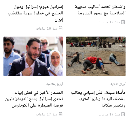
واشنطن تعتمد أساليب منتهية
إسرائيل هيوم: إسرائيل ودول
الصلاحية مع محور المقاومة
الخليج في خطوة سرية ستُغضب
إيران
منذ 12 ساعات
منذ 16 ساعات
أوراق ثقافية
أوراق إعلامية
مأساة سبتة.. قسّ إسباني يطالب
المسمار الأخير في نعش إيباك..
بـقصف الرباط وغزو المغرب
تحدي إسرائيل يمنح الديمقراطيين
وتنصير سكانه
فرصة السيطرة على الكونغرس
منذ 17 ساعات
منذ 17 ساعات