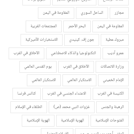
مجازر
الساحل السوري
المقاومة في اليمن
المقاومة في اليمن
البحر الأحمر
المجتمعات الغربية
مبروك عطية
جون إف. كينيدي
الاستخبارات الأميركية
عمرو أديب
التكنولوجيا والذكاء الاصطناعي
الآخلاق في الغرب
وزارة الاتصالات
الآخلاق في الغرب
يوم القدس العالمي
الإمام الخميني
الاستكبار العالمي
الاستكبار العالمي
الكنيسة في الغرب
الاعتداء الجنسي في الغرب
كنائس فرنسا
الرهبنة والجنس
غزوات النبي محمد (ص)
الطلقاء في الإسلام
الفتوحات الإسلامية
الهوية الإسلامية
الهوية الإسلامية