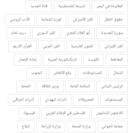
المقاومة في اليمن
السينما الفلسطينية
قناة الجديد
حقوق الطفل
الفن الأميركي
كوريا الشمالية
الأدب الروسي
سوريا الجديدة
أبو العلاء المعري
الفن السوري
دريد لحام
الفن الإيراني
الفنون الفارسية
الفن العربي
القرأن الكريم
المقاطعة
الكويت
الديكتاتورية العربية
إعادة الإعمار
الشمال
المستتوطنات
رفع الأنقاض
الجنوب
الرئيس اللبناني
السلامة العامة
وزير الطاقة
الصحة
المستشفيات
المحروقات
التراث اليهودي
التراث العراقي
اللاجئون اللبنانيون
فلسطين في الإعلام العربي
فيسبوك
جماعة الحوثي
وزارة الصحة
وزارة الزراعة
البقاع