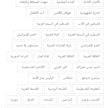
الأخبار الكاذبة
الإبادة الجماعية
شهداء الصحافة والإعلام
النازية الصهيونية
طوفان الأقصى
أدب الأطفال
فلسطين في الأدب
فلسطين في السينما العربية
فلسطين في السينما الغربية
قناة العربية
العدو الإسرائيلي
العدو الإسرائيلي
دولة الإمارات العربية
مراسلون بلا حدود
الثقافة العربية
الثقافة الغربية
قناة المنار
الدراما السورية
السيد حسن نصرالله
الفن الغربي
الأناشيد الفلسطينية
بنيامين نتنياهو
نتفلكس
الرئيس بشار الأسد
المقاومة الفلسطينية
الفلسفة الروسية
الفلسفة الغربية
الكسندر دوغين
النازحين
البلديات
العراق
سوريا