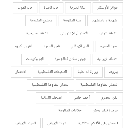
جوائز الأوسكار
اللغة العبرية
حب الحياة
حب الموت
الشهادة والاستشهاد
بيئة المقاومة
مجتمع المقاومة
الثقافة التركية
الاحتيال الإلكتروني
الثقافة المسيحية
السيد المسيح
الفن الإيطالي
فجر السعيد
القرآن الكريم
الثقافة الإيرانية
تهجير سكان قطاع غزة
الهولوكوست
بيروت
وزارة الداخلية
المخيمات الفلسطينية
الانتصار
انتصار المقاومة الفلسطينية
انتصار المقاومة الفلسطينية
الفن المصري
أحمد حلمي
الصحف اللبنانية
جريدة نداء الوطن
حكايات المقاومة
فلسطين في الأفلام الوثائقية
التراث الإيراني
السينما الإيرانية