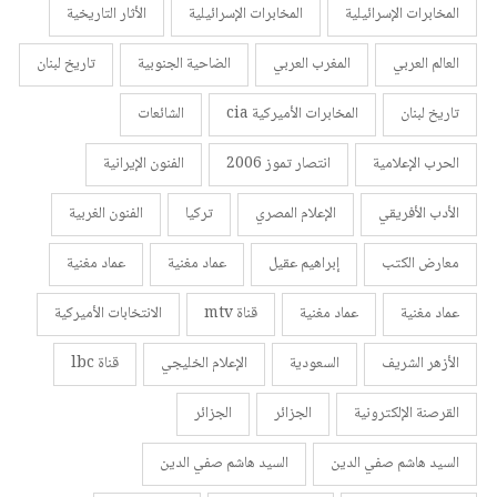
المخابرات الإسرائيلية
المخابرات الإسرائيلية
الأثار التاريخية
العالم العربي
المغرب العربي
الضاحية الجنوبية
تاريخ لبنان
تاريخ لبنان
المخابرات الأميركية cia
الشائعات
الحرب الإعلامية
انتصار تموز 2006
الفنون الإيرانية
الأدب الأفريقي
الإعلام المصري
تركيا
الفنون الغربية
معارض الكتب
إبراهيم عقيل
عماد مغنية
عماد مغنية
عماد مغنية
عماد مغنية
قناة mtv
الانتخابات الأميركية
الأزهر الشريف
السعودية
الإعلام الخليجي
قناة lbc
القرصنة الإلكترونية
الجزائر
الجزائر
السيد هاشم صفي الدين
السيد هاشم صفي الدين