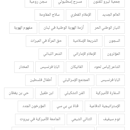
جمعية تيرو للفنون
مسرح إسطنبولي
سجن رومية
العالم الجديد
الإعلام القطري
سلاح المقاومة
التيار الوطني الحر
أزمة الهوية الوطنية في لبنان
مفهوم الهوية
السجون
الشريعة الإسلامية
حق المرأة في الميراث
المؤثرون
الإعلام الإماراتي
الشعر اللبناني
الشاعر إلياس لحود
الفاتيكان
البابا فرنسيس
المختار
البابا فرنسيس
المجتمع الإسرائيلي
أطفال فلسطين
السفارة الأميركية
الفن التشكيلي
ابن طفيل
حي بن يقظان
الإستراتيجية الدفاعية
قناة بي بي سي
المؤرخون الجدد
توم سيغيف
الثنائي الشيعي
الجامعة الأميركية في بيروت