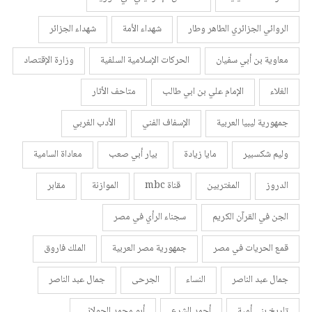
الروائي الجزائري الطاهر وطار
شهداء الأمة
شهداء الجزائر
معاوية بن أبي سفيان
الحركات الإسلامية السلفية
وزارة الإقتصاد
الغلاء
الإمام علي بن ابي طالب
متاحف الأثار
جمهورية ليبيا العربية
الإسفاف الفني
الأدب الغربي
وليم شكسبير
مايا زيادة
بيار أبي صعب
معاداة السامية
الدروز
المغتربين
قناة mbc
الموازنة
مقابر
الجن في القرآن الكريم
سجناء الرأي في مصر
قمع الحريات في مصر
جمهورية مصر العربية
الملك فاروق
جمال عبد الناصر
النساء
الجرحى
جمال عبد الناصر
تاريخ بني أمية
أحمد الشرع
أبو محمد الجولاني