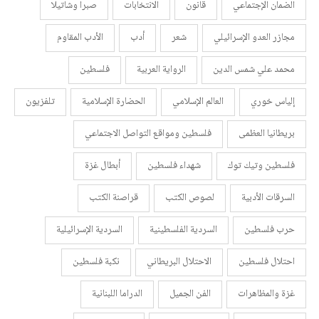
الضمان الإجتماعي
قانون
الانتخابات
صبرا وشاتيلا
مجازر العدو الإسرائيلي
شعر
أدب
الأدب المقاوم
محمد علي شمس الدين
الرواية العربية
فلسطين
إلياس خوري
العالم الإسلامي
الحضارة الإسلامية
تلفزيون
بريطانيا العظمى
فلسطين ومواقع التواصل الاجتماعي
فلسطين وتيك توك
شهداء فلسطين
أبطال غزة
السرقات الأدبية
لصوص الكتب
قراصنة الكتب
حرب فلسطين
السردية الفلسطينية
السردية الإسرائيلية
احتلال فلسطين
الاحتلال البريطاني
نكبة فلسطين
غزة والمظاهرات
الفن الجميل
الدراما اللبنانية