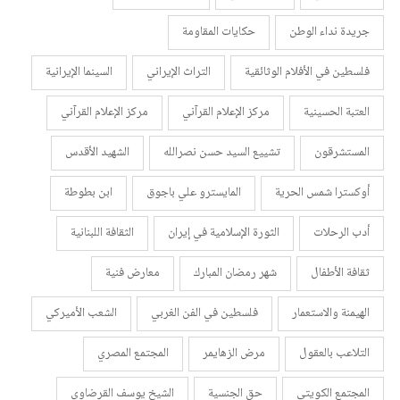
جريدة نداء الوطن
حكايات المقاومة
فلسطين في الأفلام الوثائقية
التراث الإيراني
السينما الإيرانية
العتبة الحسينية
مركز الإعلام القرآني
مركز الإعلام القرآني
المستشرقون
تشييع السيد حسن نصرالله
الشهيد الأقدس
أوكسترا شمس الحرية
المايسترو علي باجوق
ابن بطوطة
أدب الرحلات
الثورة الإسلامية في إيران
الثقافة اللبنانية
ثقافة الأطفال
شهر رمضان المبارك
معارض فنية
الهيمنة والاستعمار
فلسطين في الفن الغربي
الشعب الأميركي
التلاعب بالعقول
مرض الزهايمر
المجتمع المصري
المجتمع الكويتي
حق الجنسية
الشيخ يوسف القرضاوي