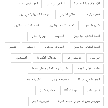
الإستراتيجية الدفاعية
قناة بي بي سي
المؤرخون الجدد
توم سيغيف
الثنائي الشيعي
الجامعة الأميركية في بيروت
كاريزما السيد
اتحاد الكتّاب اللبنانيين
اتحاد الكتّاب اللبنانيين
اتحاد الكتّاب اللبنانيين
المقاومة
وزارة العدل
اتحاد الكتّاب اللبنانيين
الصحافة المكتوبة
باكستان
كشمير
طرابلس
يوسف رجي
الصحافة المكتوبة
الفينيقيون
علوم القرآن الكريم
مفتي الأزهر الدكتور علي جمعة
الجريمة في أميركا
محمود درويش
تطبيق شاهد
فضل شاكر
شبكة mbc
حضارة كارال
مهرجان بيروت الدولي لسينما المرأة
نيويورك تايمز