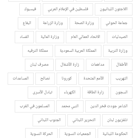
اللاجئون اللبنانيون
فلسطين في الإعلام العربي
فيسبوك
جماعة الحوثي
وزارة الصحة
وزارة الزراعة
البقاع
الصيدليات
الاتحاد العمالي العام
وزارة المالية
الفساد
وزارة التربية
المملكة العربية السعودية
مملكة الترفيه
الأطفال
مداهمات
زارة الأشغال
مصرف لبنان
التهريب
الأمم المتحدة
كورونا
نصائح
المساعدات
السجون
زارة الطاقة
الكهرباء
تبادل الأسرى
الشاعر جودت فخر الدين
النبي محمد
المسلمون في الغرب
تلفزيون لبنان
التحرير اللبناني
الجنوب اللبناني
الحكومة اللبنانية
الجمعيات النسوية
الحركة النسوية