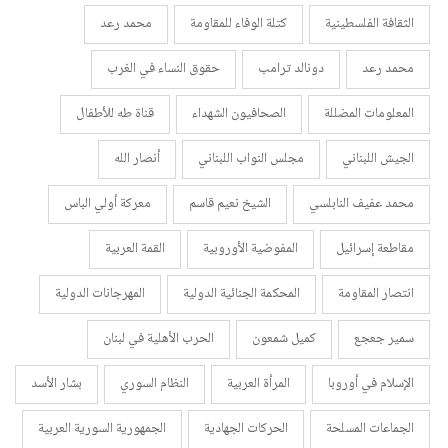
الثقافة الفلسطينية
كتلة الوفاء للمقاومة
محمد رعد
محمد رعد
دونالد ترامب
حقوق النساء في الغرب
المعلومات المضللة
الصحافيون الشهداء
قناة طه للأطفال
الجيش اللبناني
مجلس النواب اللبناني
أنصار الله
محمد عفيف النابلسي
الشيخ نعيم قاسم
معركة أولي الباس
مقاطعة إسرائيل
المفوضية الأوروبية
القمة العربية
انتصار المقاومة
المحكمة الجنائية الدولية
المهرجانات الدولية
سمير جعجع
كميل شمعون
الحرب الأهلية في لبنان
الإسلام في أوروبا
المرأة العربية
النظام السوري
بشار الأسد
الجماعات المسلحة
الحركات الجهادية
الجمهورية السورية العربية