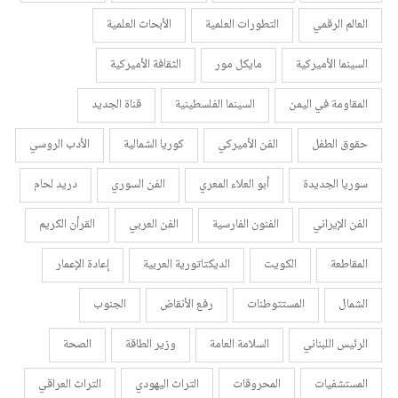
العالم الرقمي
التطورات العلمية
الأبحاث العلمية
السينما الأميركية
مايكل مور
الثقافة الأميركية
المقاومة في اليمن
السينما الفلسطينية
قناة الجديد
حقوق الطفل
الفن الأميركي
كوريا الشمالية
الأدب الروسي
سوريا الجديدة
أبو العلاء المعري
الفن السوري
دريد لحام
الفن الإيراني
الفنون الفارسية
الفن العربي
القرأن الكريم
المقاطعة
الكويت
الديكتاتورية العربية
إعادة الإعمار
الشمال
المستتوطنات
رفع الأنقاض
الجنوب
الرئيس اللبناني
السلامة العامة
وزير الطاقة
الصحة
المستشفيات
المحروقات
التراث اليهودي
التراث العراقي