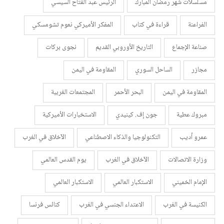
مسلسلات شهر رمضان المبارك
الرئيس عبد الفتاح السيسي
الفراعنة
قراءة في كتاب
المفكر الأميركي نعوم تشومسكي
صناعة الإجماع
التاريخ الأوروبي القديم
نجوى بركات
مجازر
الساحل السوري
المقاومة في اليمن
المقاومة في اليمن
البحر الأحمر
المجتمعات الغربية
مبروك عطية
جون إف. كينيدي
الاستخبارات الأميركية
عمرو أديب
التكنولوجيا والذكاء الاصطناعي
الآخلاق في الغرب
وزارة الاتصالات
الآخلاق في الغرب
يوم القدس العالمي
الإمام الخميني
الاستكبار العالمي
الاستكبار العالمي
الكنيسة في الغرب
الاعتداء الجنسي في الغرب
كنائس فرنسا