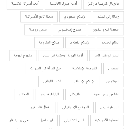
غابريال غارسيا ماركيز
أدب اميركا اللاتينية
أدب أميركا اللاتينية
رسالة إلى السيّد
الإعلام السعودي
مجلة تايم الأميركية
جمعية تيرو للفنون
مسرح إسطنبولي
سجن رومية
العالم الجديد
الإعلام القطري
سلاح المقاومة
التيار الوطني الحر
أزمة الهوية الوطنية في لبنان
مفهوم الهوية
السجون
الشريعة الإسلامية
حق المرأة في الميراث
المؤثرون
الإعلام الإماراتي
الشعر اللبناني
الشاعر إلياس لحود
الفاتيكان
البابا فرنسيس
المختار
البابا فرنسيس
المجتمع الإسرائيلي
أطفال فلسطين
السفارة الأميركية
الفن التشكيلي
ابن طفيل
حي بن يقظان