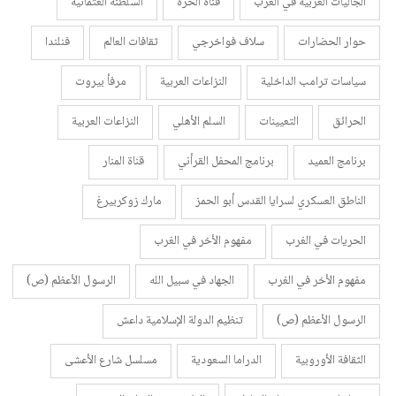
الجاليات العربية في الغرب
قناة الحرة
السلطنة العثمانية
حوار الحضارات
سلاف فواخرجي
ثقافات العالم
فنلندا
سياسات ترامب الداخلية
النزاعات العربية
مرفأ بيروت
الحرائق
التعيينات
السلم الأهلي
النزاعات العربية
برنامج العميد
برنامج المحفل القرأني
قناة المنار
الناطق العسكري لسرايا القدس أبو الحمز
مارك زوكربيرغ
الحريات في الغرب
مفهوم الأخر في الغرب
مفهوم الأخر في الغرب
الجهاد في سبيل الله
الرسول الأعظم (ص)
الرسول الأعظم (ص)
تنظيم الدولة الإسلامية داعش
الثقافة الأوروبية
الدراما السعودية
مسلسل شارع الأعشى