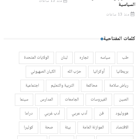
منذ 13 ساعات
السياسية
منذ 13 ساعات
كلمات المفتاحية
طب
سياسه
تجاره
لبنان
الولايات المتحدة
بريطانيا
أوكرانيا
حزب الله
الكيان الصهيوني
رياض سلامة
محاكمة
التربية والتعليم
اجتماعية
الصين
الفيروسات
الجامعات
المدارس
سينما
هووليود
فن
أدب عربي
أدب غربي
دراما
الاقتصاد
الموازنة العامة
بيئة
صحة
كوليرا