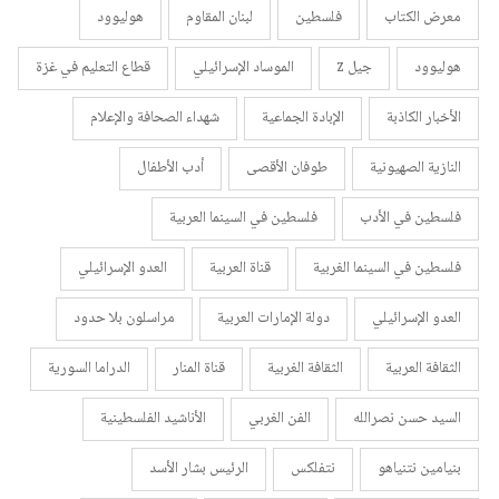
معرض الكتاب
فلسطين
لبنان المقاوم
هوليوود
هوليوود
جيل z
الموساد الإسرائيلي
قطاع التعليم في غزة
الأخبار الكاذبة
الإبادة الجماعية
شهداء الصحافة والإعلام
النازية الصهيونية
طوفان الأقصى
أدب الأطفال
فلسطين في الأدب
فلسطين في السينما العربية
فلسطين في السينما الغربية
قناة العربية
العدو الإسرائيلي
العدو الإسرائيلي
دولة الإمارات العربية
مراسلون بلا حدود
الثقافة العربية
الثقافة الغربية
قناة المنار
الدراما السورية
السيد حسن نصرالله
الفن الغربي
الأناشيد الفلسطينية
بنيامين نتنياهو
نتفلكس
الرئيس بشار الأسد