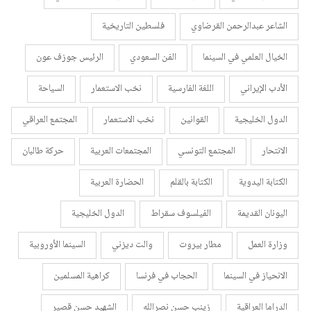
الشاعر عبدالرحمن القرضاوي
فلسطين التاريخية
الخيال العلمي في السينما
الفن السعودي
الرئيس جوزف عون
الأدب الإيراني
اللغة الفارسية
نخب الاستعمار
السياحة
الدول الخليجية
القوانين
نخب الاستعمار
المجتمع العراقي
الانتحار
المجتمع التونسي
المجتمعات العربية
حركة طالبان
الكتابة اليدوية
الكتابة بالقلم
الحضارة العربية
اليونان القديمة
الفيلسوف سقراط
الدول الخليجية
وزارة العمل
مطار بيروت
والت ديزني
السينما الأوروبية
الانحياز في السينما
الحجاب في فرنسا
كراهية المسلمين
الدراما العراقية
زينب حسن نصرالله
الشهيد حسن قصير