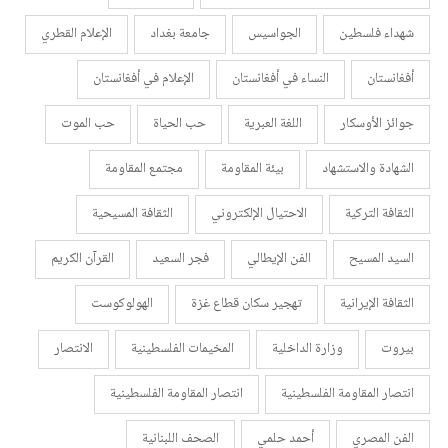
شهداء فلسطين
الجواسيس
جامعة بغداد
الإعلام القطري
أفغانستان
النساء في أفغانستان
الإعلام في أفغانستان
جوائز الأوسكار
اللغة العبرية
حب الحياة
حب الموت
الشهادة والاستشهاد
بيئة المقاومة
مجتمع المقاومة
الثقافة التركية
الاحتيال الإلكتروني
الثقافة المسيحية
السيد المسيح
الفن الإيطالي
فجر السعيد
القرآن الكريم
الثقافة الإيرانية
تهجير سكان قطاع غزة
الهولوكوست
بيروت
وزارة الداخلية
المخيمات الفلسطينية
الانتصار
انتصار المقاومة الفلسطينية
انتصار المقاومة الفلسطينية
الفن المصري
أحمد حلمي
الصحف اللبنانية