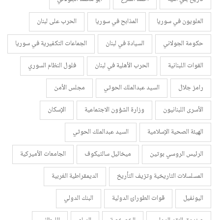
العلويون في سوريا
المذابح في سوريا
الحرب على لبنان
حكومة الجولاني
السيادة في لبنان
الجماعات التكفيرية في سوريا
القوات اللبنانية
الحرب الأهلية في لبنان
فلول النظام السوري
رامز جلال
السيد عبدالملك الحوثي
مجلس الأمن
الأسرى اللبنانيون
وزارة الشؤون الاجتماعية
الإسكان
الهيئة الصحية الإسلامية
السيد عبدالملك الحوثي
الرئيس الروسي بوتين
ميخائيل سالتيكوف
الجامعات الأميركية
المسلسلات التاريخية وتزيف التأريخ
الديمقراطية الغربية
اليونفيل
قوات الطورائ الدولية
البنك الدولي