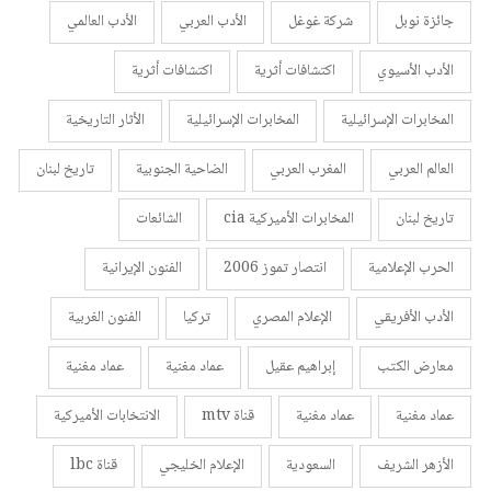
جائزة نوبل
شركة غوغل
الأدب العربي
الأدب العالمي
الأدب الأسيوي
اكتشافات أثرية
اكتشافات أثرية
المخابرات الإسرائيلية
المخابرات الإسرائيلية
الأثار التاريخية
العالم العربي
المغرب العربي
الضاحية الجنوبية
تاريخ لبنان
تاريخ لبنان
المخابرات الأميركية cia
الشائعات
الحرب الإعلامية
انتصار تموز 2006
الفنون الإيرانية
الأدب الأفريقي
الإعلام المصري
تركيا
الفنون الغربية
معارض الكتب
إبراهيم عقيل
عماد مغنية
عماد مغنية
عماد مغنية
عماد مغنية
قناة mtv
الانتخابات الأميركية
الأزهر الشريف
السعودية
الإعلام الخليجي
قناة lbc