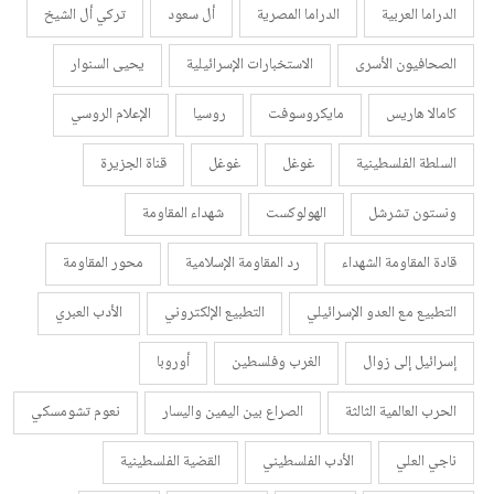
الدراما العربية
الدراما المصرية
أل سعود
تركي أل الشيخ
الصحافيون الأسرى
الاستخبارات الإسرائيلية
يحيى السنوار
كامالا هاريس
مايكروسوفت
روسيا
الإعلام الروسي
السلطة الفلسطينية
غوغل
غوغل
قناة الجزيرة
ونستون تشرشل
الهولوكست
شهداء المقاومة
قادة المقاومة الشهداء
رد المقاومة الإسلامية
محور المقاومة
التطبيع مع العدو الإسرائيلي
التطبيع الإلكتروني
الأدب العبري
إسرائيل إلى زوال
الغرب وفلسطين
أوروبا
الحرب العالمية الثالثة
الصراع بين اليمين واليسار
نعوم تشومسكي
ناجي العلي
الأدب الفلسطيني
القضية الفلسطينية