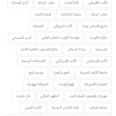
الأدب الإفريقي
قناة الحدث
عمان- الرباط
أتباع الوصاية
عمان- الرباط
سفينة التايتانيك
فيلم التاتينك
ماريو فارغاس يوسا
الأدب البيروفي
فايسلوك
جائزة الكويت
مؤسّسة الكويت للتقدّم العلمي
الدين المسيحي
المسيحية
عبادة الشيطان
جائزة فلسطين العالمية للآداب
الأدب الإسرائيلي
الأدب الإسرائيلي
الامتحانات الرسمية
جامعة الأزهر المصرية
الحج والعمرة
موسم الحج
الحضارة الأميركية
الهولوكوست
المحرقة اليهودية
مهرجان هوليوود للفيلم العرب
التطهير العرقي
غال غادوت
جامعة هارفارد
نقابة الفنانين السورية
الكتاب العربي