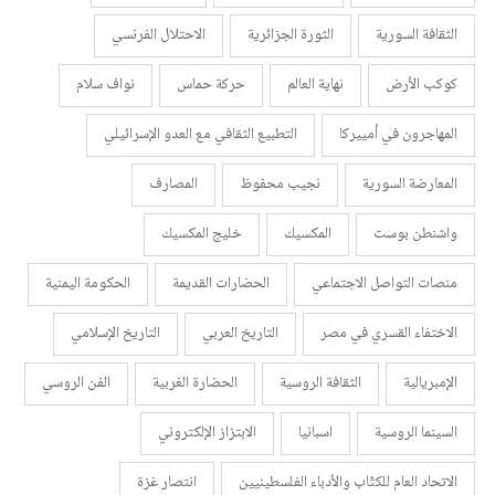
الثقافة السورية
الثورة الجزائرية
الاحتلال الفرنسي
كوكب الأرض
نهاية العالم
حركة حماس
نواف سلام
المهاجرون في أمييركا
التطبيع الثقافي مع العدو الإسرائيلي
المعارضة السورية
نجيب محفوظ
المصارف
واشنطن بوست
المكسيك
خليج المكسيك
منصات التواصل الاجتماعي
الحضارات القديمة
الحكومة اليمنية
الاختفاء القسري في مصر
التاريخ العربي
التاريخ الإسلامي
الإمبريالية
الثقافة الروسية
الحضارة الغربية
الفن الروسي
السينما الروسية
اسبانيا
الابتزاز الإلكتروني
الاتحاد العام للكتّاب والأدباء الفلسطينيين
انتصار غزة