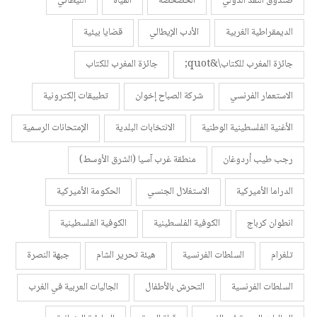
صندوق النقد الدولي
الخصخصة
المياه
الليطاني
الديمقراطية الغربية
الأدب الإيطالي
قضايا بيئية
جائزة المغرب للكتاب\&quot;
جائزة المغرب للكتاب
الاستعمار الفرنسي
شركة الصباح إخوان
تطبيقات إلكترونية
الأغنية الفلسطينية الوطنية
الانتخابات البلدية
الإمتحانات الرسمية
رجب طيب أردوغان
منطقة غرب آسيا (الشرق الأوسط)
الدراما الأميركية
الاستغلال الجنسي
الحكومة الأميركية
انطوان كرباج
الكوفية الفلسطينية
الكوفية الفلسطينية
تلغرام
السلطات الفرنسية
هيئة تحرير الشام
جبهة النصرة
السلطات الفرنسية
التحرش بالأطفال
الجاليات العربية في الغرب