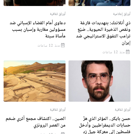
أوراق إعلامية
أوراق ثقافية
ذي أتلانتك: بتهديدات فارغة
دعاوى أمام القضاء الإسباني ضد
ونقص الذخيرة الحيوية.. ضيّع
مسؤولين مغاربة وإسبان بسبب
ترامب التفوق الاستراتيجي ضد
مأساة سبتة
إيران
منذ 12 ساعات
منذ 12 ساعات
أوراق ثقافية
أوراق ثقافية
حسن بايكر.. المؤثر الذي هزّ
الصين.. اكتشاف مجمع أثري ضخم
حسابات الديمقراطيين وأدخل
من العصر البرونزي
فلسطين إلى معركة جيل زد