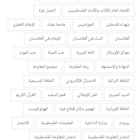
الاتحاد العام للكتّاب والأدباء الفلسطينيين
انتصار غزة
شهداء فلسطين
الجواسيس
جامعة بغداد
الإعلام القطري
أفغانستان
النساء في أفغانستان
الإعلام في أفغانستان
جوائز الأوسكار
اللغة العبرية
حب الحياة
حب الموت
الشهادة والاستشهاد
بيئة المقاومة
مجتمع المقاومة
الثقافة التركية
الاحتيال الإلكتروني
الثقافة المسيحية
السيد المسيح
الفن الإيطالي
فجر السعيد
القرآن الكريم
الثقافة الإيرانية
تهجير سكان قطاع غزة
الهولوكوست
بيروت
وزارة الداخلية
المخيمات الفلسطينية
الانتصار
انتصار المقاومة الفلسطينية
انتصار المقاومة الفلسطينية