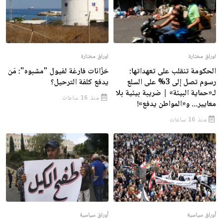
اوراق مختارة
اوراق مختارة
الحكومة تنقلب على تعهداتها:
خزّانات فارغة لفيول "مشبوه": مَن
رسوم تصل إلى 3% على السلع
يدفع كلفة الترحيل؟
لـ«حماية البيئة» | ضريبة بيئية بلا
منذ 16 ساعات
معايير... و«المواطن يدفع»!
منذ 16 ساعات
أوراق سياسية
أوراق سياسية