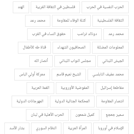
الحرب النفسية في الحرب
فلسطين في الثقافة الغربية
الهند
الثقافة الفلسطينية
كتلة الوفاء للمقاومة
محمد رعد
محمد رعد
دونالد ترامب
حقوق النساء في الغرب
المعلومات المضللة
الصحافيون الشهداء
قناة طه للأطفال
الجيش اللبناني
مجلس النواب اللبناني
أنصار الله
محمد عفيف النابلسي
الشيخ نعيم قاسم
معركة أولي الباس
مقاطعة إسرائيل
المفوضية الأوروبية
القمة العربية
انتصار المقاومة
المحكمة الجنائية الدولية
المهرجانات الدولية
سمير جعجع
كميل شمعون
الحرب الأهلية في لبنان
الإسلام في أوروبا
المرأة العربية
النظام السوري
بشار الأسد