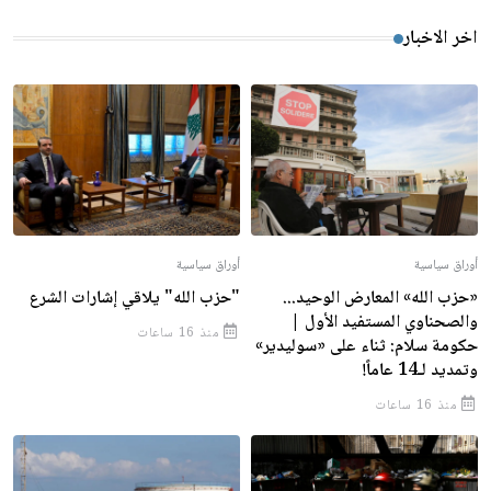
اخر الاخبار
أوراق سياسية
أوراق سياسية
«حزب الله» المعارض الوحيد...
"حزب الله" يلاقي إشارات الشرع
والصحناوي المستفيد الأول |
منذ 16 ساعات
حكومة سلام: ثناء على «سوليدير»
وتمديد لـ14 عاماً!
منذ 16 ساعات