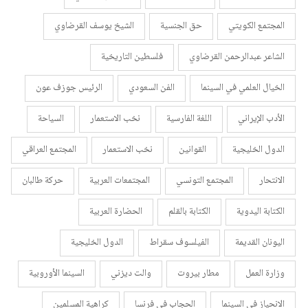
المجتمع الكويتي
حق الجنسية
الشيخ يوسف القرضاوي
الشاعر عبدالرحمن القرضاوي
فلسطين التاريخية
الخيال العلمي في السينما
الفن السعودي
الرئيس جوزف عون
الأدب الإيراني
اللغة الفارسية
نخب الاستعمار
السياحة
الدول الخليجية
القوانين
نخب الاستعمار
المجتمع العراقي
الانتحار
المجتمع التونسي
المجتمعات العربية
حركة طالبان
الكتابة اليدوية
الكتابة بالقلم
الحضارة العربية
اليونان القديمة
الفيلسوف سقراط
الدول الخليجية
وزارة العمل
مطار بيروت
والت ديزني
السينما الأوروبية
الانحياز في السينما
الحجاب في فرنسا
كراهية المسلمين