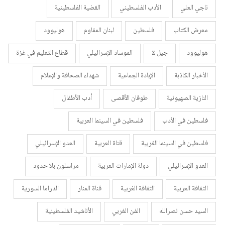
ناجي العلي
الأدب الفلسطيني
القضية الفلسطينية
معرض الكتاب
فلسطين
لبنان المقاوم
هوليوود
هوليوود
جيل z
الموساد الإسرائيلي
قطاع التعليم في غزة
الأخبار الكاذبة
الإبادة الجماعية
شهداء الصحافة والإعلام
النازية الصهيونية
طوفان الأقصى
أدب الأطفال
فلسطين في الأدب
فلسطين في السينما العربية
فلسطين في السينما الغربية
قناة العربية
العدو الإسرائيلي
العدو الإسرائيلي
دولة الإمارات العربية
مراسلون بلا حدود
الثقافة العربية
الثقافة الغربية
قناة المنار
الدراما السورية
السيد حسن نصرالله
الفن الغربي
الأناشيد الفلسطينية