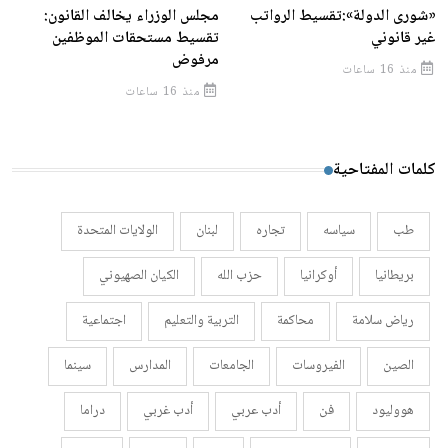
«شورى الدولة»:تقسيط الرواتب
مجلس الوزراء يخالف القانون:
غير قانوني
تقسيط مستحقات الموظفين
مرفوض
منذ 16 ساعات
منذ 16 ساعات
كلمات المفتاحية
طب
سياسه
تجاره
لبنان
الولايات المتحدة
بريطانيا
أوكرانيا
حزب الله
الكيان الصهيوني
رياض سلامة
محاكمة
التربية والتعليم
اجتماعية
الصين
الفيروسات
الجامعات
المدارس
سينما
هووليود
فن
أدب عربي
أدب غربي
دراما