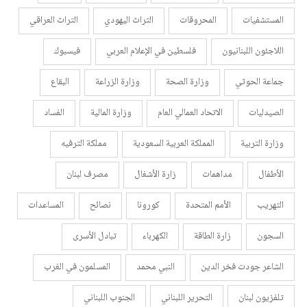
المستشفيات
المحروقات
التراث اليهودي
التراث العراقي
اللاجئون اللبنانيون
فلسطين في الإعلام العربي
فيسبوك
جماعة الحوثي
وزارة الصحة
وزارة الزراعة
البقاع
الصيدليات
الاتحاد العمالي العام
وزارة المالية
الفساد
وزارة التربية
المملكة العربية السعودية
مملكة الترفيه
الأطفال
مداهمات
زارة الأشغال
مصرف لبنان
التهريب
الأمم المتحدة
كورونا
نصائح
المساعدات
السجون
زارة الطاقة
الكهرباء
تبادل الأسرى
الشاعر جودت فخر الدين
النبي محمد
المسلمون في الغرب
تلفزيون لبنان
التحرير اللبناني
الجنوب اللبناني