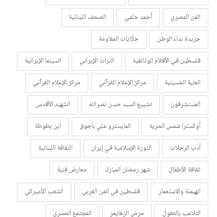
الفن المصري
أحمد حلمي
الصحف اللبنانية
جريدة نداء الوطن
حكايات المقاومة
فلسطين في الأفلام الوثائقية
التراث الإيراني
السينما الإيرانية
العتبة الحسينية
مركز الإعلام القرآني
مركز الإعلام القرآني
المستشرقون
تشييع السيد حسن نصرالله
الشهيد الأقدس
أوكسترا شمس الحرية
المايسترو علي باجوق
ابن بطوطة
أدب الرحلات
الثورة الإسلامية في إيران
الثقافة اللبنانية
ثقافة الأطفال
شهر رمضان المبارك
معارض فنية
الهيمنة والاستعمار
فلسطين في الفن الغربي
الشعب الأميركي
التلاعب بالعقول
مرض الزهايمر
المجتمع المصري