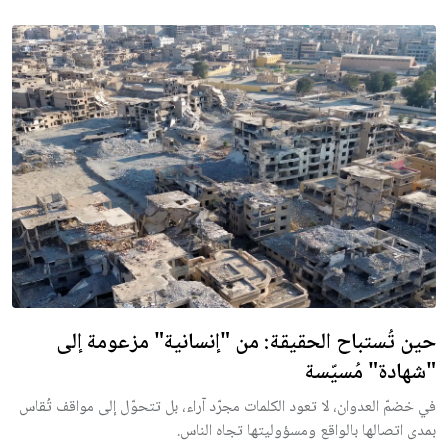
حين تُستباح الحقيقة: من "إنسانية" مزعومة إلى
"شهادة" مُسيّسة
في خضمّ العدوان، لا تعود الكلمات مجرّد آراء، بل تتحوّل إلى مواقف تُقاس
بمدى اتصالها بالواقع ومسؤوليتها تجاه الناس.