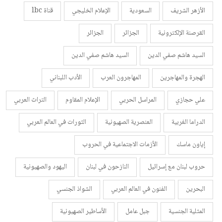
الأزهر الشريف
السعودية
الإعلام الخليجي
قناة lbc
القرصنة الإلكترونية
الجزائر
الجزائر
السيد هاشم صفي الدين
السيد هاشم صفي الدين
الهجرة والمهاجرين
المهاجرون العرب
الأدب اللبناني
علي حجازي
المراسل الحربي
الإعلام المقاوم
التراث العربي
الدراما الغربية
العنصرية الصهيونية
الثورات في العالم العربي
إياون ماسك
الأزمات الاجتماعية في الحروب
حروب لبنان مع إسرائيل
النازحون في لبنان
اليهود والصهيونية
البحرين
الفنون في العالم العربي
الشواذ الجنسي
المثلية الجنسية
جبل عامل
الأساطير الصهيونية