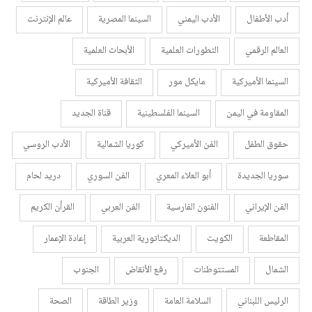
أدب الأطفال
الأدب اليمني
السينما المصرية
عالم الإنترنت
العالم الرقمي
التطورات العلمية
الأبحاث العلمية
السينما الأميركية
مايكل مور
الثقافة الأميركية
المقاومة في اليمن
السينما الفلسطينية
قناة الجديد
حقوق الطفل
الفن الأميركي
كوريا الشمالية
الأدب الروسي
سوريا الجديدة
أبو العلاء المعري
الفن السوري
دريد لحام
الفن الإيراني
الفنون الفارسية
الفن العربي
القرأن الكريم
المقاطعة
الكويت
الديكتاتورية العربية
إعادة الإعمار
الشمال
المستتوطنات
رفع الأنقاض
الجنوب
الرئيس اللبناني
السلامة العامة
وزير الطاقة
الصحة