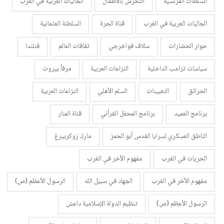
السلطات الفرنسية
التحرش بالأطفال
الجاليات العربية في الغرب
الجاليات العربية في الغرب
قناة الحرة
السلطنة العثمانية
حوار الحضارات
سلاف فواخرجي
ثقافات العالم
فنلندا
سياسات ترامب الداخلية
النزاعات العربية
مرفأ بيروت
الحرائق
التعيينات
السلم الأهلي
النزاعات العربية
برنامج العميد
برنامج المحفل القرأني
قناة المنار
الناطق العسكري لسرايا القدس أبو الحمز
مارك زوكربيرغ
الحريات في الغرب
مفهوم الأخر في الغرب
مفهوم الأخر في الغرب
الجهاد في سبيل الله
الرسول الأعظم (ص)
الرسول الأعظم (ص)
تنظيم الدولة الإسلامية داعش