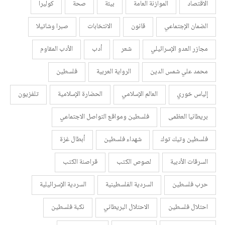
الاقتصاد
الموازنة العامة
بيئة
صحة
كوليرا
الضمان الإجتماعي
قانون
الانتخابات
صبرا وشاتيلا
مجازر العدو الإسرائيلي
شعر
أدب
الأدب المقاوم
محمد علي شمس الدين
الرواية العربية
فلسطين
إلياس خوري
العالم الإسلامي
الحضارة الإسلامية
تلفزيون
بريطانيا العظمى
فلسطين ومواقع التواصل الاجتماعي
فلسطين وتيك توك
شهداء فلسطين
أبطال غزة
السرقات الأدبية
لصوص الكتب
قراصنة الكتب
حرب فلسطين
السردية الفلسطينية
السردية الإسرائيلية
احتلال فلسطين
الاحتلال البريطاني
نكبة فلسطين