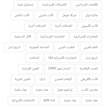
الاقتصاد الإسرائيلي
الاغتيالات الإسرائيلية
إسماعيل هنية
جائزة نوبل
شركة غوغل
الأدب العربي
الأدب العالمي
الأدب الأسيوي
اكتشافات أثرية
اكتشافات أثرية
المخابرات الإسرائيلية
المخابرات الإسرائيلية
الأثار التاريخية
العالم العربي
المغرب العربي
الضاحية الجنوبية
تاريخ لبنان
تاريخ لبنان
المخابرات الأميركية cia
الشائعات
الحرب الإعلامية
انتصار تموز 2006
الفنون الإيرانية
الأدب الأفريقي
الإعلام المصري
تركيا
الفنون الغربية
معارض الكتب
إبراهيم عقيل
عماد مغنية
عماد مغنية
عماد مغنية
عماد مغنية
قناة mtv
الانتخابات الأميركية