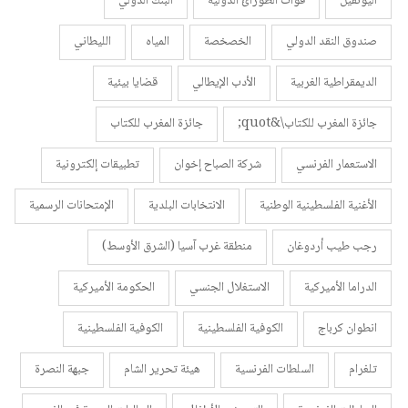
اليونفيل
قوات الطورائ الدولية
البنك الدولي
صندوق النقد الدولي
الخصخصة
المياه
الليطاني
الديمقراطية الغربية
الأدب الإيطالي
قضايا بيئية
جائزة المغرب للكتاب\&quot;
جائزة المغرب للكتاب
الاستعمار الفرنسي
شركة الصباح إخوان
تطبيقات إلكترونية
الأغنية الفلسطينية الوطنية
الانتخابات البلدية
الإمتحانات الرسمية
رجب طيب أردوغان
منطقة غرب آسيا (الشرق الأوسط)
الدراما الأميركية
الاستغلال الجنسي
الحكومة الأميركية
انطوان كرباج
الكوفية الفلسطينية
الكوفية الفلسطينية
تلغرام
السلطات الفرنسية
هيئة تحرير الشام
جبهة النصرة