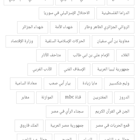
الدراما الفلسطينية
الاحتلال الإسرائيلي في سوريا
الروائي الجزائري الطاهر وطار
شهداء الأمة
شهداء الجزائر
معاوية بن أبي سفيان
الحركات الإسلامية السلفية
وزارة الإقتصاد
الغلاء
الإمام علي بن ابي طالب
متاحف الأثار
جمهورية ليبيا العربية
الإسفاف الفني
الأدب الغربي
وليم شكسبير
مايا زيادة
بيار أبي صعب
معاداة السامية
الدروز
المغتربين
قناة mbc
الموازنة
مقابر
الجن في القرآن الكريم
سجناء الرأي في مصر
قمع الحريات في مصر
جمهورية مصر العربية
الملك فاروق
جمال عبد الناصر
النساء
الجرحى
جمال عبد الناصر