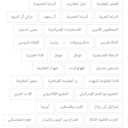
قصص المقاومة
لبنان المقاروم
الدراما الخليجية
الدراما العربية
الدراما المصرية
أل سعود
تركي أل الشيخ
الصحافيون الأسرى
الاستخبارات الإسرائيلية
يحيى السنوار
كامالا هاريس
مايكروسوفت
روسيا
الإعلام الروسي
السلطة الفلسطينية
غوغل
غوغل
قناة الجزيرة
ونستون تشرشل
الهولوكست
شهداء المقاومة
قادة المقاومة الشهداء
رد المقاومة الإسلامية
محور المقاومة
التطبيع مع العدو الإسرائيلي
التطبيع الإلكتروني
الأدب العبري
إسرائيل إلى زوال
الغرب وفلسطين
أوروبا
الحرب العالمية الثالثة
الصراع بين اليمين واليسار
نعوم تشومسكي