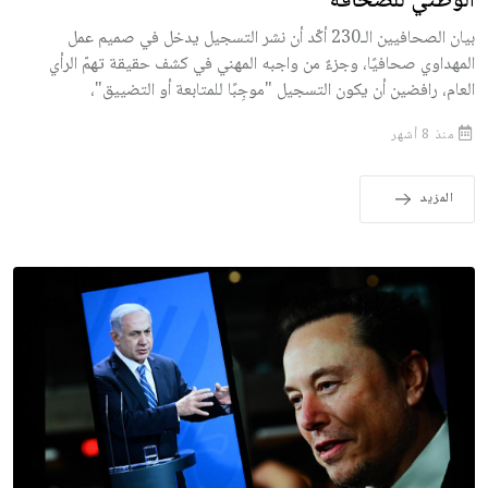
الوطني للصحافة
بيان الصحافيين الـ230 أكّد أن نشر التسجيل يدخل في صميم عمل
المهداوي صحافيًا، وجزءٌ من واجبه المهني في كشف حقيقة تهمّ الرأي
العام، رافضين أن يكون التسجيل "موجِبًا للمتابعة أو التضييق"،
منذ 8 أشهر
المزيد