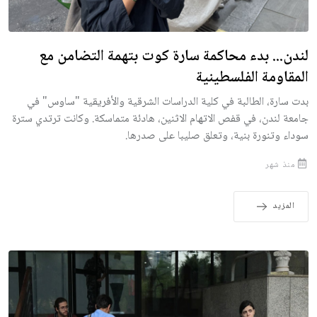
لندن... بدء محاكمة سارة كوت بتهمة التضامن مع
المقاومة الفلسطينية
بدت سارة، الطالبة في كلية الدراسات الشرقية والأفريقية "ساوس" في
جامعة لندن، في قفص الاتهام الاثنين، هادئة متماسكة. وكانت ترتدي سترة
سوداء وتنورة بنية، وتعلق صليبا على صدرها.
منذ شهر
المزيد