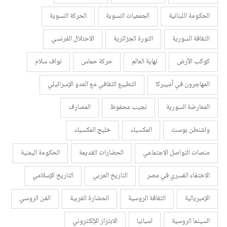
الحكومة اللبنانية
الجمعيات النسوية
الحركة النسوية
الثقافة السورية
الثورة الجزائرية
الاحتلال الفرنسي
كوكب الأرض
نهاية العالم
حركة حماس
نواف سلام
المهاجرون في أمييركا
التطبيع الثقافي مع العدو الإسرائيلي
المعارضة السورية
نجيب محفوظ
المصارف
واشنطن بوست
المكسيك
خليج المكسيك
منصات التواصل الاجتماعي
الحضارات القديمة
الحكومة اليمنية
الاختفاء القسري في مصر
التاريخ العربي
التاريخ الإسلامي
الإمبريالية
الثقافة الروسية
الحضارة الغربية
الفن الروسي
السينما الروسية
اسبانيا
الابتزاز الإلكتروني