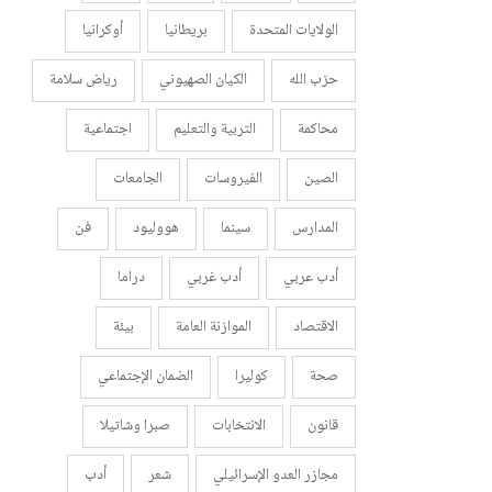
الولايات المتحدة
بريطانيا
أوكرانيا
حزب الله
الكيان الصهيوني
رياض سلامة
محاكمة
التربية والتعليم
اجتماعية
الصين
الفيروسات
الجامعات
المدارس
سينما
هووليود
فن
أدب عربي
أدب غربي
دراما
الاقتصاد
الموازنة العامة
بيئة
صحة
كوليرا
الضمان الإجتماعي
قانون
الانتخابات
صبرا وشاتيلا
مجازر العدو الإسرائيلي
شعر
أدب