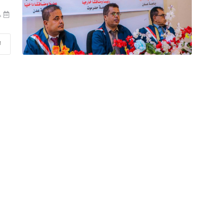
منذ
ا