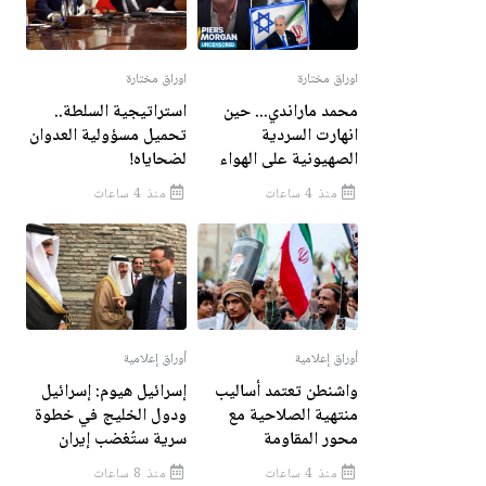
اوراق مختارة
اوراق مختارة
محمد ماراندي... حين
استراتيجية السلطة..
انهارت السردية
تحميل مسؤولية العدوان
الصهيونية على الهواء
لضحاياه!
منذ 4 ساعات
منذ 4 ساعات
أوراق إعلامية
أوراق إعلامية
واشنطن تعتمد أساليب
إسرائيل هيوم: إسرائيل
منتهية الصلاحية مع
ودول الخليج في خطوة
محور المقاومة
سرية ستُغضب إيران
منذ 4 ساعات
منذ 8 ساعات