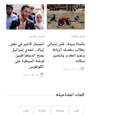
أوراق ثقافية
أوراق إعلامية
مأساة سبتة.. قسّ إسباني
المسمار الأخير في نعش
يطالب بـقصف الرباط
إيباك.. تحدي إسرائيل
وغزو المغرب وتنصير
يمنح الديمقراطيين
سكانه
فرصة السيطرة على
الكونغرس
منذ 9 ساعات
منذ 9 ساعات
كلمات المفتاحية
طب
سياسه
تجاره
لبنان