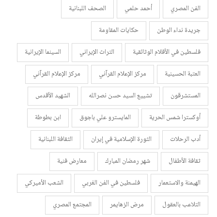
الفن المصري
أحمد حلمي
الصحف اللبنانية
جريدة نداء الوطن
حكايات المقاومة
فلسطين في الأفلام الوثائقية
التراث الإيراني
السينما الإيرانية
العتبة الحسينية
مركز الإعلام القرآني
مركز الإعلام القرآني
المستشرقون
تشييع السيد حسن نصرالله
الشهيد الأقدس
أوكسترا شمس الحرية
المايسترو علي باجوق
ابن بطوطة
أدب الرحلات
الثورة الإسلامية في إيران
الثقافة اللبنانية
ثقافة الأطفال
شهر رمضان المبارك
معارض فنية
الهيمنة والاستعمار
فلسطين في الفن الغربي
الشعب الأميركي
التلاعب بالعقول
مرض الزهايمر
المجتمع المصري