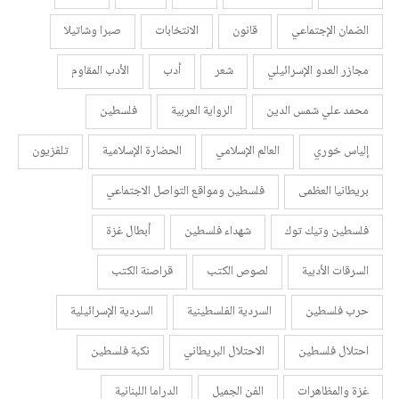
الضمان الإجتماعي
قانون
الانتخابات
صبرا وشاتيلا
مجازر العدو الإسرائيلي
شعر
أدب
الأدب المقاوم
محمد علي شمس الدين
الرواية العربية
فلسطين
إلياس خوري
العالم الإسلامي
الحضارة الإسلامية
تلفزيون
بريطانيا العظمى
فلسطين ومواقع التواصل الاجتماعي
فلسطين وتيك توك
شهداء فلسطين
أبطال غزة
السرقات الأدبية
لصوص الكتب
قراصنة الكتب
حرب فلسطين
السردية الفلسطينية
السردية الإسرائيلية
احتلال فلسطين
الاحتلال البريطاني
نكبة فلسطين
غزة والمظاهرات
الفن الجميل
الدراما اللبنانية