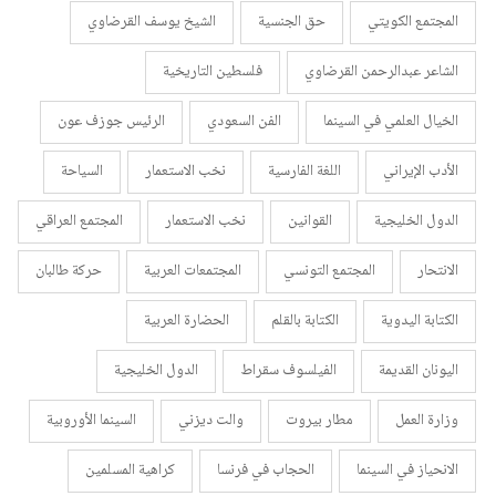
المجتمع الكويتي
حق الجنسية
الشيخ يوسف القرضاوي
الشاعر عبدالرحمن القرضاوي
فلسطين التاريخية
الخيال العلمي في السينما
الفن السعودي
الرئيس جوزف عون
الأدب الإيراني
اللغة الفارسية
نخب الاستعمار
السياحة
الدول الخليجية
القوانين
نخب الاستعمار
المجتمع العراقي
الانتحار
المجتمع التونسي
المجتمعات العربية
حركة طالبان
الكتابة اليدوية
الكتابة بالقلم
الحضارة العربية
اليونان القديمة
الفيلسوف سقراط
الدول الخليجية
وزارة العمل
مطار بيروت
والت ديزني
السينما الأوروبية
الانحياز في السينما
الحجاب في فرنسا
كراهية المسلمين