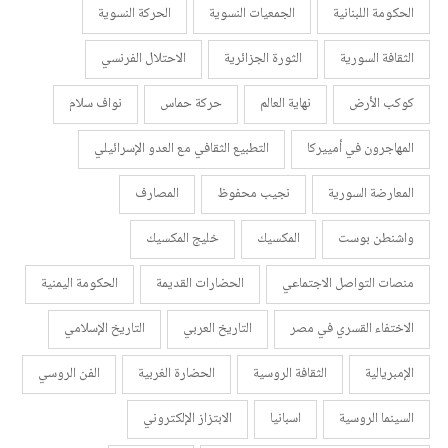
الحكومة اللبنانية
الجمعيات النسوية
الحركة النسوية
الثقافة السورية
الثورة الجزائرية
الاحتلال الفرنسي
كوكب الأرض
نهاية العالم
حركة حماس
نواف سلام
المهاجرون في أمييركا
التطبيع الثقافي مع العدو الإسرائيلي
المعارضة السورية
نجيب محفوظ
المصارف
واشنطن بوست
المكسيك
خليج المكسيك
منصات التواصل الاجتماعي
الحضارات القديمة
الحكومة اليمنية
الاختفاء القسري في مصر
التاريخ العربي
التاريخ الإسلامي
الإمبريالية
الثقافة الروسية
الحضارة الغربية
الفن الروسي
السينما الروسية
اسبانيا
الابتزاز الإلكتروني