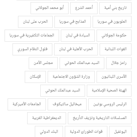
تاريخ بني أمية
أحمد الشرع
أبو محمد الجولاني
العلويون في سوريا
المذابح في سوريا
الحرب على لبنان
حكومة الجولاني
السيادة في لبنان
الجماعات التكفيرية في سوريا
القوات اللبنانية
الحرب الأهلية في لبنان
فلول النظام السوري
رامز جلال
السيد عبدالملك الحوثي
مجلس الأمن
الأسرى اللبنانيون
وزارة الشؤون الاجتماعية
الإسكان
الهيئة الصحية الإسلامية
السيد عبدالملك الحوثي
الرئيس الروسي بوتين
ميخائيل سالتيكوف
الجامعات الأميركية
المسلسلات التاريخية وتزيف التأريخ
الديمقراطية الغربية
اليونفيل
قوات الطورائ الدولية
البنك الدولي