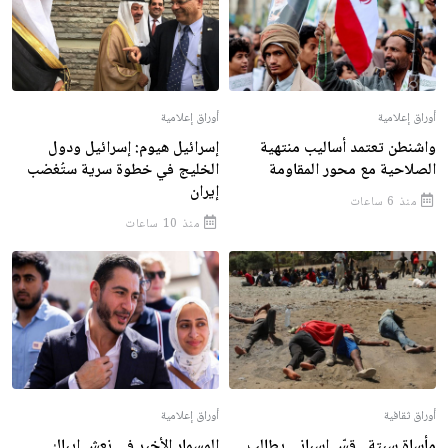
أوراق إعلامية
أوراق إعلامية
واشنطن تعتمد أساليب منتهية
إسرائيل هيوم: إسرائيل ودول
الصلاحية مع محور المقاومة
الخليج في خطوة سرية ستُغضب
إيران
منذ 6 ساعات
منذ 10 ساعات
أوراق ثقافية
أوراق إعلامية
مأساة سبتة.. قسّ إسباني يطالب
المسمار الأخير في نعش إيباك..