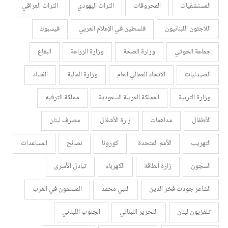
المستشفيات
المحروقات
التراث اليهودي
التراث العراقي
اللاجئون اللبنانيون
فلسطين في الإعلام العربي
فيسبوك
جماعة الحوثي
وزارة الصحة
وزارة الزراعة
البقاع
الصيدليات
الاتحاد العمالي العام
وزارة المالية
الفساد
وزارة التربية
المملكة العربية السعودية
مملكة الترفيه
الأطفال
مداهمات
زارة الأشغال
مصرف لبنان
التهريب
الأمم المتحدة
كورونا
نصائح
المساعدات
السجون
زارة الطاقة
الكهرباء
تبادل الأسرى
الشاعر جودت فخر الدين
النبي محمد
المسلمون في الغرب
تلفزيون لبنان
التحرير اللبناني
الجنوب اللبناني