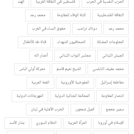
الحرب النفسية في الحرب
فلسطين في الثقافة الغربية
الهند
الثقافة الفلسطينية
كتلة الوفاء للمقاومة
محمد رعد
محمد رعد
دونالد ترامب
حقوق النساء في الغرب
المعلومات المضللة
الصحافيون الشهداء
قناة طه للأطفال
الجيش اللبناني
مجلس النواب اللبناني
أنصار الله
محمد عفيف النابلسي
الشيخ نعيم قاسم
معركة أولي الباس
مقاطعة إسرائيل
المفوضية الأوروبية
القمة العربية
انتصار المقاومة
المحكمة الجنائية الدولية
المهرجانات الدولية
سمير جعجع
كميل شمعون
الحرب الأهلية في لبنان
الإسلام في أوروبا
المرأة العربية
النظام السوري
بشار الأسد