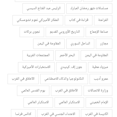
مسلسلات شهر رمضان المبارك
الرئيس عبد الفتاح السيسي
الفراعنة
قراءة في كتاب
المفكر الأميركي نعوم تشومسكي
صناعة الإجماع
التاريخ الأوروبي القديم
نجوى بركات
مجازر
الساحل السوري
المقاومة في اليمن
المقاومة في اليمن
البحر الأحمر
المجتمعات الغربية
مبروك عطية
جون إف. كينيدي
الاستخبارات الأميركية
عمرو أديب
التكنولوجيا والذكاء الاصطناعي
الآخلاق في الغرب
وزارة الاتصالات
الآخلاق في الغرب
يوم القدس العالمي
الإمام الخميني
الاستكبار العالمي
الاستكبار العالمي
الكنيسة في الغرب
الاعتداء الجنسي في الغرب
كنائس فرنسا