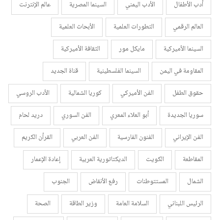
أدب الأطفال
الأدب اليمني
السينما المصرية
عالم الإنترنت
العالم الرقمي
التطورات العلمية
الأبحاث العلمية
السينما الأميركية
مايكل مور
الثقافة الأميركية
المقاومة في اليمن
السينما الفلسطينية
قناة الجديد
حقوق الطفل
الفن الأميركي
كوريا الشمالية
الأدب الروسي
سوريا الجديدة
أبو العلاء المعري
الفن السوري
دريد لحام
الفن الإيراني
الفنون الفارسية
الفن العربي
القرأن الكريم
المقاطعة
الكويت
الديكتاتورية العربية
إعادة الإعمار
الشمال
المستتوطنات
رفع الأنقاض
الجنوب
الرئيس اللبناني
السلامة العامة
وزير الطاقة
الصحة