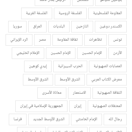
بنيامين نتنياهو
نتفلكس
الرئيس بشار الأسد
المقاومة الفلسطينية
الفلسفة الروسية
الفلسفة الغربية
الكسندر دوغين
النازحين
البلديات
العراق
سوريا
تونس
تظاهرات
ثقافة المقاومة
مصر
الرد الإيراني
الأردن
الإمام الحسين
الإمام الحسين
الإعلام الخليجي
العصابات الصهيونية
الحرب السيبرانية
إيدي كوهين
معرض الكتاب العربي
الشرق الأوسط
الشرق الأوسط
الثقافة الصهيونية
الاستعمار
معاناة الأسرى
المعتقلات الصهيونية
إيران
الجمهورية الإسلامية في إيران
رجال الله
الإمام الخامنئي
الشرق الأوسط الجديد
فرنسا