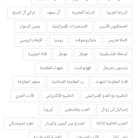
الدراما العربية
الدراما المصرية
أل سعود
تركي أل الشيخ
الصحافيون الأسرى
الاستخبارات الإسرائيلية
يحيى السنوار
كامالا هاريس
مايكروسوفت
روسيا
الإعلام الروسي
السلطة الفلسطينية
غوغل
غوغل
قناة الجزيرة
ونستون تشرشل
الهولوكست
شهداء المقاومة
قادة المقاومة الشهداء
رد المقاومة الإسلامية
محور المقاومة
التطبيع مع العدو الإسرائيلي
التطبيع الإلكتروني
الأدب العبري
إسرائيل إلى زوال
الغرب وفلسطين
أوروبا
الحرب العالمية الثالثة
الصراع بين اليمين واليسار
نعوم تشومسكي
ناجي العلي
الأدب الفلسطيني
القضية الفلسطينية