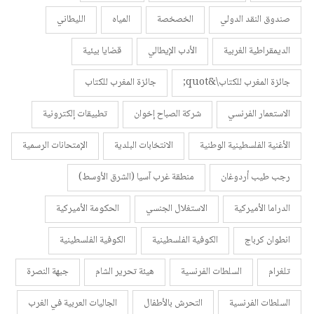
صندوق النقد الدولي
الخصخصة
المياه
الليطاني
الديمقراطية الغربية
الأدب الإيطالي
قضايا بيئية
جائزة المغرب للكتاب\&quot;
جائزة المغرب للكتاب
الاستعمار الفرنسي
شركة الصباح إخوان
تطبيقات إلكترونية
الأغنية الفلسطينية الوطنية
الانتخابات البلدية
الإمتحانات الرسمية
رجب طيب أردوغان
منطقة غرب آسيا (الشرق الأوسط)
الدراما الأميركية
الاستغلال الجنسي
الحكومة الأميركية
انطوان كرباج
الكوفية الفلسطينية
الكوفية الفلسطينية
تلغرام
السلطات الفرنسية
هيئة تحرير الشام
جبهة النصرة
السلطات الفرنسية
التحرش بالأطفال
الجاليات العربية في الغرب