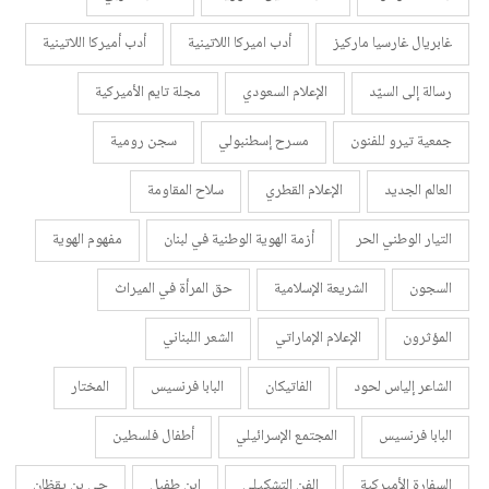
غابريال غارسيا ماركيز
أدب اميركا اللاتينية
أدب أميركا اللاتينية
رسالة إلى السيّد
الإعلام السعودي
مجلة تايم الأميركية
جمعية تيرو للفنون
مسرح إسطنبولي
سجن رومية
العالم الجديد
الإعلام القطري
سلاح المقاومة
التيار الوطني الحر
أزمة الهوية الوطنية في لبنان
مفهوم الهوية
السجون
الشريعة الإسلامية
حق المرأة في الميراث
المؤثرون
الإعلام الإماراتي
الشعر اللبناني
الشاعر إلياس لحود
الفاتيكان
البابا فرنسيس
المختار
البابا فرنسيس
المجتمع الإسرائيلي
أطفال فلسطين
السفارة الأميركية
الفن التشكيلي
ابن طفيل
حي بن يقظان