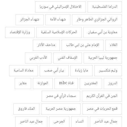
الدراما الفلسطينية
الاحتلال الإسرائيلي في سوريا
الروائي الجزائري الطاهر وطار
شهداء الأمة
شهداء الجزائر
معاوية بن أبي سفيان
الحركات الإسلامية السلفية
وزارة الإقتصاد
الغلاء
الإمام علي بن ابي طالب
متاحف الأثار
جمهورية ليبيا العربية
الإسفاف الفني
الأدب الغربي
وليم شكسبير
مايا زيادة
بيار أبي صعب
معاداة السامية
الدروز
المغتربين
قناة mbc
الموازنة
مقابر
الجن في القرآن الكريم
سجناء الرأي في مصر
قمع الحريات في مصر
جمهورية مصر العربية
الملك فاروق
جمال عبد الناصر
النساء
الجرحى
جمال عبد الناصر