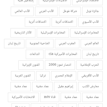
الاقتصاد الإسرائيلي
الاغتيالات الإسرائيلية
إسماعيل هنية
جائزة نوبل
شركة غوغل
الأدب العربي
الأدب العالمي
الأدب الأسيوي
اكتشافات أثرية
اكتشافات أثرية
المخابرات الإسرائيلية
المخابرات الإسرائيلية
الأثار التاريخية
العالم العربي
المغرب العربي
الضاحية الجنوبية
تاريخ لبنان
تاريخ لبنان
المخابرات الأميركية cia
الشائعات
الحرب الإعلامية
انتصار تموز 2006
الفنون الإيرانية
الأدب الأفريقي
الإعلام المصري
تركيا
الفنون الغربية
معارض الكتب
إبراهيم عقيل
عماد مغنية
عماد مغنية
عماد مغنية
عماد مغنية
قناة mtv
الانتخابات الأميركية