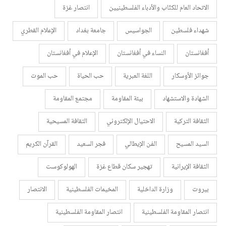
الاتحاد العام للكتّاب والأدباء الفلسطينيين
انتصار غزة
شهداء فلسطين
الجواسيس
جامعة بغداد
الإعلام القطري
أفغانستان
النساء في أفغانستان
الإعلام في أفغانستان
جوائز الأوسكار
اللغة العبرية
حب الحياة
حب الموت
الشهادة والاستشهاد
بيئة المقاومة
مجتمع المقاومة
الثقافة التركية
الاحتيال الإلكتروني
الثقافة المسيحية
السيد المسيح
الفن الإيطالي
فجر السعيد
القرآن الكريم
الثقافة الإيرانية
تهجير سكان قطاع غزة
الهولوكوست
بيروت
وزارة الداخلية
المخيمات الفلسطينية
الانتصار
انتصار المقاومة الفلسطينية
انتصار المقاومة الفلسطينية