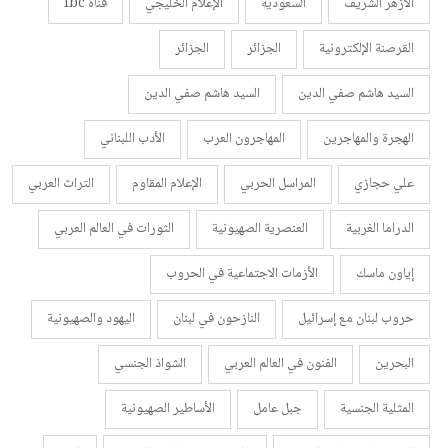
الأزهر الشريف
السعودية
الإعلام الخليجي
قناة lbc
القرصنة الإلكترونية
الجزائر
الجزائر
السيد هاشم صفي الدين
السيد هاشم صفي الدين
الهجرة والمهاجرين
المهاجرون العرب
الأدب اللبناني
علي حجازي
المراسل الحربي
الإعلام المقاوم
التراث العربي
الدراما الغربية
العنصرية الصهيونية
الثورات في العالم العربي
إياون ماسك
الأزمات الاجتماعية في الحروب
حروب لبنان مع إسرائيل
النازحون في لبنان
اليهود والصهيونية
البحرين
الفنون في العالم العربي
الشواذ الجنسي
المثلية الجنسية
جبل عامل
الأساطير الصهيونية