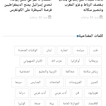
بـقصف الرباط وغزو المغرب
تحدي إسرائيل يمنح الديمقراطيين
وتنصير سكانه
فرصة السيطرة على الكونغرس
منذ 11 ساعات
منذ 11 ساعات
كلمات المفتاحية
طب
سياسه
تجاره
لبنان
الولايات المتحدة
بريطانيا
أوكرانيا
حزب الله
الكيان الصهيوني
رياض سلامة
محاكمة
التربية والتعليم
اجتماعية
الصين
الفيروسات
الجامعات
المدارس
سينما
هووليود
فن
أدب عربي
أدب غربي
دراما
الاقتصاد
الموازنة العامة
بيئة
صحة
كوليرا