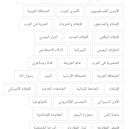
الأسرى الفلسطينيون
الأسرى العرب
الصحافة الغربية
الإسلام والمسلمون
الإعلام والحريات
الحرية في الغرب
الإعلام الرقمي
الإعلام الجديد
التيار اليميني
التطرف اليميني
الليبرالية
الذكاء الاصطناعي
العنصرية في الغرب
عالم الجريمة
قناة ديسكفري
الصحافة العربية
الصحافة الأردنية
اليمن
رسول الله
الإسلام
الجامعة اللبنانية
الجامعات الخاصة
الإعلام الأميركي
الأمن السيبراني
التجسس الإلكتروني
تكنولوجيا
منصة إكس
مجزرة البيجر
المقاومة الإسلامية
قصص المقاومة
لبنان المقاروم
الدراما الخليجية