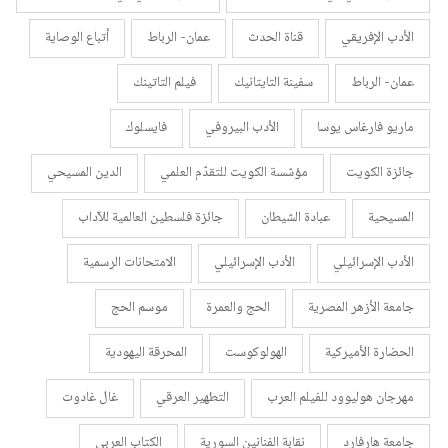
الأدب الإفريقي
قناة الحدث
عمان- الرباط
أتباع الوصاية
عمان- الرباط
سفينة التايتانيك
فيلم التاتينك
ماريو فارغاس يوسا
الأدب البيروفي
فايسلوك
جائزة الكويت
مؤسّسة الكويت للتقدّم العلمي
الدين المسيحي
المسيحية
عبادة الشيطان
جائزة فلسطين العالمية للآداب
الأدب الإسرائيلي
الأدب الإسرائيلي
الامتحانات الرسمية
جامعة الأزهر المصرية
الحج والعمرة
موسم الحج
الحضارة الأميركية
الهولوكوست
المحرقة اليهودية
مهرجان هوليوود للفيلم العرب
التطهير العرقي
غال غادوت
جامعة هارفارد
نقابة الفنانين السورية
الكتاب العربي