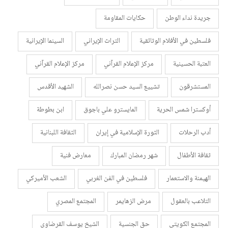
جريدة نداء الوطن
حكايات المقاومة
فلسطين في الأفلام الوثائقية
التراث الإيراني
السينما الإيرانية
العتبة الحسينية
مركز الإعلام القرآني
مركز الإعلام القرآني
المستشرقون
تشييع السيد حسن نصرالله
الشهيد الأقدس
أوكسترا شمس الحرية
المايسترو علي باجوق
ابن بطوطة
أدب الرحلات
الثورة الإسلامية في إيران
الثقافة اللبنانية
ثقافة الأطفال
شهر رمضان المبارك
معارض فنية
الهيمنة والاستعمار
فلسطين في الفن الغربي
الشعب الأميركي
التلاعب بالعقول
مرض الزهايمر
المجتمع المصري
المجتمع الكويتي
حق الجنسية
الشيخ يوسف القرضاوي