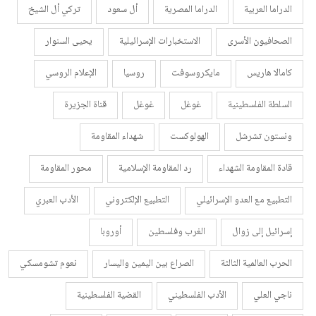
الدراما العربية
الدراما المصرية
أل سعود
تركي أل الشيخ
الصحافيون الأسرى
الاستخبارات الإسرائيلية
يحيى السنوار
كامالا هاريس
مايكروسوفت
روسيا
الإعلام الروسي
السلطة الفلسطينية
غوغل
غوغل
قناة الجزيرة
ونستون تشرشل
الهولوكست
شهداء المقاومة
قادة المقاومة الشهداء
رد المقاومة الإسلامية
محور المقاومة
التطبيع مع العدو الإسرائيلي
التطبيع الإلكتروني
الأدب العبري
إسرائيل إلى زوال
الغرب وفلسطين
أوروبا
الحرب العالمية الثالثة
الصراع بين اليمين واليسار
نعوم تشومسكي
ناجي العلي
الأدب الفلسطيني
القضية الفلسطينية