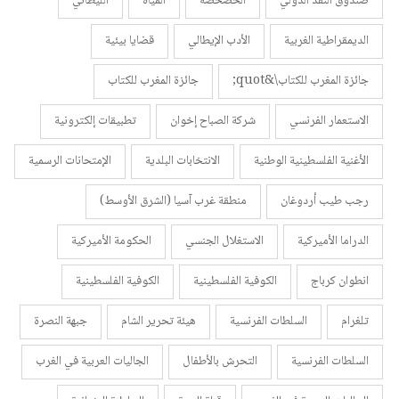
صندوق النقد الدولي
الخصخصة
المياه
الليطاني
الديمقراطية الغربية
الأدب الإيطالي
قضايا بيئية
جائزة المغرب للكتاب\&quot;
جائزة المغرب للكتاب
الاستعمار الفرنسي
شركة الصباح إخوان
تطبيقات إلكترونية
الأغنية الفلسطينية الوطنية
الانتخابات البلدية
الإمتحانات الرسمية
رجب طيب أردوغان
منطقة غرب آسيا (الشرق الأوسط)
الدراما الأميركية
الاستغلال الجنسي
الحكومة الأميركية
انطوان كرباج
الكوفية الفلسطينية
الكوفية الفلسطينية
تلغرام
السلطات الفرنسية
هيئة تحرير الشام
جبهة النصرة
السلطات الفرنسية
التحرش بالأطفال
الجاليات العربية في الغرب