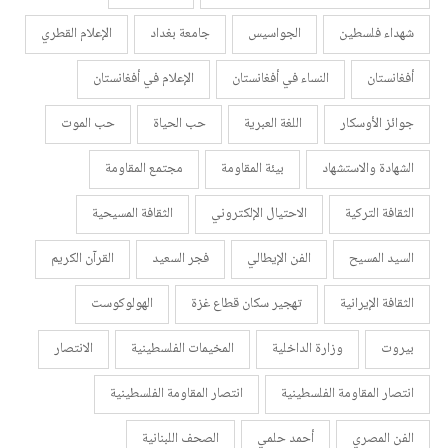
شهداء فلسطين
الجواسيس
جامعة بغداد
الإعلام القطري
أفغانستان
النساء في أفغانستان
الإعلام في أفغانستان
جوائز الأوسكار
اللغة العبرية
حب الحياة
حب الموت
الشهادة والاستشهاد
بيئة المقاومة
مجتمع المقاومة
الثقافة التركية
الاحتيال الإلكتروني
الثقافة المسيحية
السيد المسيح
الفن الإيطالي
فجر السعيد
القرآن الكريم
الثقافة الإيرانية
تهجير سكان قطاع غزة
الهولوكوست
بيروت
وزارة الداخلية
المخيمات الفلسطينية
الانتصار
انتصار المقاومة الفلسطينية
انتصار المقاومة الفلسطينية
الفن المصري
أحمد حلمي
الصحف اللبنانية