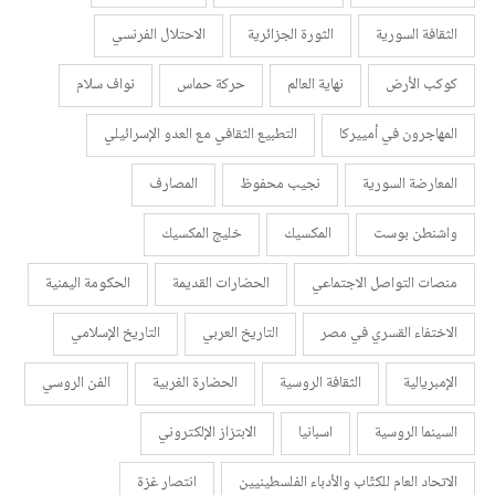
الثقافة السورية
الثورة الجزائرية
الاحتلال الفرنسي
كوكب الأرض
نهاية العالم
حركة حماس
نواف سلام
المهاجرون في أمييركا
التطبيع الثقافي مع العدو الإسرائيلي
المعارضة السورية
نجيب محفوظ
المصارف
واشنطن بوست
المكسيك
خليج المكسيك
منصات التواصل الاجتماعي
الحضارات القديمة
الحكومة اليمنية
الاختفاء القسري في مصر
التاريخ العربي
التاريخ الإسلامي
الإمبريالية
الثقافة الروسية
الحضارة الغربية
الفن الروسي
السينما الروسية
اسبانيا
الابتزاز الإلكتروني
الاتحاد العام للكتّاب والأدباء الفلسطينيين
انتصار غزة