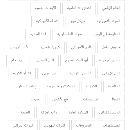
العالم الرقمي
التطورات العلمية
الأبحاث العلمية
السينما الأميركية
مايكل مور
الثقافة الأميركية
المقاومة في اليمن
السينما الفلسطينية
قناة الجديد
حقوق الطفل
الفن الأميركي
كوريا الشمالية
الأدب الروسي
سوريا الجديدة
أبو العلاء المعري
الفن السوري
دريد لحام
الفن الإيراني
الفنون الفارسية
الفن العربي
القرأن الكريم
المقاطعة
الكويت
الديكتاتورية العربية
إعادة الإعمار
الشمال
المستتوطنات
رفع الأنقاض
الجنوب
الرئيس اللبناني
السلامة العامة
وزير الطاقة
الصحة
المستشفيات
المحروقات
التراث اليهودي
التراث العراقي