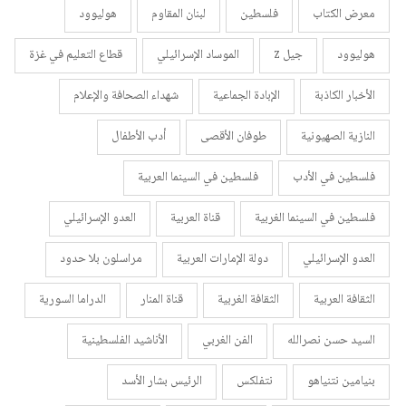
معرض الكتاب
فلسطين
لبنان المقاوم
هوليوود
هوليوود
جيل z
الموساد الإسرائيلي
قطاع التعليم في غزة
الأخبار الكاذبة
الإبادة الجماعية
شهداء الصحافة والإعلام
النازية الصهيونية
طوفان الأقصى
أدب الأطفال
فلسطين في الأدب
فلسطين في السينما العربية
فلسطين في السينما الغربية
قناة العربية
العدو الإسرائيلي
العدو الإسرائيلي
دولة الإمارات العربية
مراسلون بلا حدود
الثقافة العربية
الثقافة الغربية
قناة المنار
الدراما السورية
السيد حسن نصرالله
الفن الغربي
الأناشيد الفلسطينية
بنيامين نتنياهو
نتفلكس
الرئيس بشار الأسد