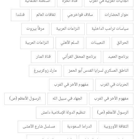
الجاليات العربية في الغرب
قناة الحرة
السلطنة العثمانية
حوار الحضارات
سلاف فواخرجي
ثقافات العالم
فنلندا
سياسات ترامب الداخلية
النزاعات العربية
مرفأ بيروت
الحرائق
التعيينات
السلم الأهلي
النزاعات العربية
برنامج العميد
برنامج المحفل القرأني
قناة المنار
الناطق العسكري لسرايا القدس أبو الحمز
مارك زوكربيرغ
الحريات في الغرب
مفهوم الأخر في الغرب
مفهوم الأخر في الغرب
الجهاد في سبيل الله
الرسول الأعظم (ص)
الرسول الأعظم (ص)
تنظيم الدولة الإسلامية داعش
الثقافة الأوروبية
الدراما السعودية
مسلسل شارع الأعشى