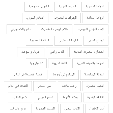
الدراما المصرية
السينما العربية
الفنون المسرحية
الرواية اللبنانية
الإهرامات المصرية
الإعلام السوري
الإمام المهدي الموعود
أفلام الرسوم المتحركة
عالم والت ديزني
الإبداع العربي
الفن الفلسطيني
الثقافة المصرية
الحضارة المصرية القديمة
الدب رالفي
الأزياء والموضة
الدراما والسينما الغربية
اللغة العربية
تكنولوجيا
الثقافة الإسلامية
الإسلام في أوروبا
القصة القصيرة في لبنان
القصة القصيرة
راغب علامة
الفن اللبناني
الثقافة في العالم
الثقافة الهندية
وكالة الأنروا
الشعر العربي
الشعر المقاوم
أدب الأطفال
الأدب اليمني
السينما المصرية
عالم الإنترنت