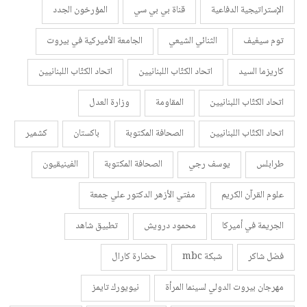
الإستراتيجية الدفاعية
قناة بي بي سي
المؤرخون الجدد
توم سيغيف
الثنائي الشيعي
الجامعة الأميركية في بيروت
كاريزما السيد
اتحاد الكتّاب اللبنانيين
اتحاد الكتّاب اللبنانيين
اتحاد الكتّاب اللبنانيين
المقاومة
وزارة العدل
اتحاد الكتّاب اللبنانيين
الصحافة المكتوبة
باكستان
كشمير
طرابلس
يوسف رجي
الصحافة المكتوبة
الفينيقيون
علوم القرآن الكريم
مفتي الأزهر الدكتور علي جمعة
الجريمة في أميركا
محمود درويش
تطبيق شاهد
فضل شاكر
شبكة mbc
حضارة كارال
مهرجان بيروت الدولي لسينما المرأة
نيويورك تايمز