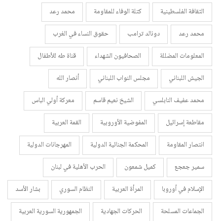
الثقافة الفلسطينية
كتلة الوفاء للمقاومة
محمد رعد
محمد رعد
دونالد ترامب
حقوق النساء في الغرب
المعلومات المضللة
الصحافيون الشهداء
قناة طه للأطفال
الجيش اللبناني
مجلس النواب اللبناني
أنصار الله
محمد عفيف النابلسي
الشيخ نعيم قاسم
معركة أولي الباس
مقاطعة إسرائيل
المفوضية الأوروبية
القمة العربية
انتصار المقاومة
المحكمة الجنائية الدولية
المهرجانات الدولية
سمير جعجع
كميل شمعون
الحرب الأهلية في لبنان
الإسلام في أوروبا
المرأة العربية
النظام السوري
بشار الأسد
الجماعات المسلحة
الحركات الجهادية
الجمهورية السورية العربية