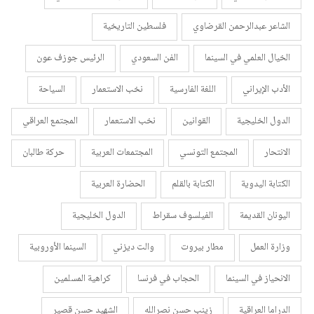
الشاعر عبدالرحمن القرضاوي
فلسطين التاريخية
الخيال العلمي في السينما
الفن السعودي
الرئيس جوزف عون
الأدب الإيراني
اللغة الفارسية
نخب الاستعمار
السياحة
الدول الخليجية
القوانين
نخب الاستعمار
المجتمع العراقي
الانتحار
المجتمع التونسي
المجتمعات العربية
حركة طالبان
الكتابة اليدوية
الكتابة بالقلم
الحضارة العربية
اليونان القديمة
الفيلسوف سقراط
الدول الخليجية
وزارة العمل
مطار بيروت
والت ديزني
السينما الأوروبية
الانحياز في السينما
الحجاب في فرنسا
كراهية المسلمين
الدراما العراقية
زينب حسن نصرالله
الشهيد حسن قصير