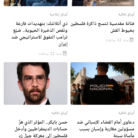
أوراق ثقافية
أوراق إعلامية
فنانة مقدسية تنسج ذاكرة فلسطين
ذي أتلانتك: بتهديدات فارغة
بخيوط القش
ونقص الذخيرة الحيوية.. ضيّع
ترامب التفوق الاستراتيجي ضد
منذ 12 ساعات
إيران
منذ 12 ساعات
أوراق ثقافية
أوراق ثقافية
دعاوى أمام القضاء الإسباني ضد
حسن بايكر.. المؤثر الذي هزّ
مسؤولين مغاربة وإسبان بسبب
حسابات الديمقراطيين وأدخل
مأساة سبتة
فلسطين إلى معركة جيل زد