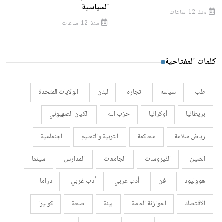
السياسية
منذ 12 ساعات
منذ 12 ساعات
كلمات المفتاحية
طب
سياسه
تجاره
لبنان
الولايات المتحدة
بريطانيا
أوكرانيا
حزب الله
الكيان الصهيوني
رياض سلامة
محاكمة
التربية والتعليم
اجتماعية
الصين
الفيروسات
الجامعات
المدارس
سينما
هووليود
فن
أدب عربي
أدب غربي
دراما
الاقتصاد
الموازنة العامة
بيئة
صحة
كوليرا