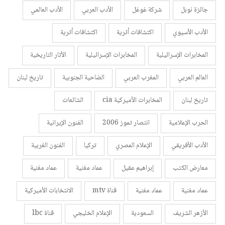
جائزة نوبل
شركة غوغل
الأدب العربي
الأدب العالمي
الأدب الأسيوي
اكتشافات أثرية
اكتشافات أثرية
المخابرات الإسرائيلية
المخابرات الإسرائيلية
الأثار التاريخية
العالم العربي
المغرب العربي
الضاحية الجنوبية
تاريخ لبنان
تاريخ لبنان
المخابرات الأميركية cia
الشائعات
الحرب الإعلامية
انتصار تموز 2006
الفنون الإيرانية
الأدب الأفريقي
الإعلام المصري
تركيا
الفنون الغربية
معارض الكتب
إبراهيم عقيل
عماد مغنية
عماد مغنية
عماد مغنية
عماد مغنية
قناة mtv
الانتخابات الأميركية
الأزهر الشريف
السعودية
الإعلام الخليجي
قناة lbc