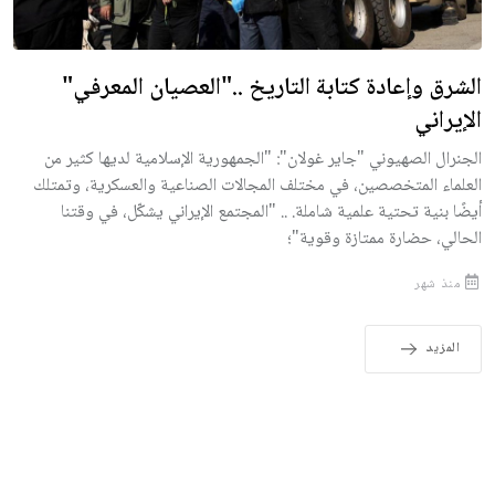
الشرق وإعادة كتابة التاريخ .."العصيان المعرفي"
الإيراني
الجنرال الصهيوني "جاير غولان": "الجمهورية الإسلامية لديها كثير من
العلماء المتخصصين، في مختلف المجالات الصناعية والعسكرية، وتمتلك
أيضًا بنية تحتية علمية شاملة. .. "المجتمع الإيراني يشكّل، في وقتنا
الحالي، حضارة ممتازة وقوية"؛
منذ شهر
المزيد