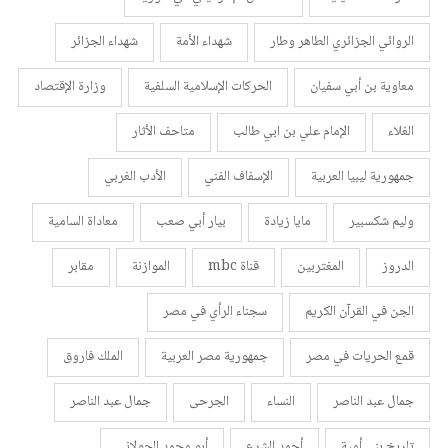
الروائي الجزائري الطاهر وطار
شهداء الأمة
شهداء الجزائر
معاوية بن أبي سفيان
الحركات الإسلامية السلفية
وزارة الإقتصاد
الغلاء
الإمام علي بن ابي طالب
متاحف الأثار
جمهورية ليبيا العربية
الإسفاف الفني
الأدب الغربي
وليم شكسبير
مايا زيادة
بيار أبي صعب
معاداة السامية
الدروز
المغتربين
قناة mbc
الموازنة
مقابر
الجن في القرآن الكريم
سجناء الرأي في مصر
قمع الحريات في مصر
جمهورية مصر العربية
الملك فاروق
جمال عبد الناصر
النساء
الجرحى
جمال عبد الناصر
تاريخ بني أمية
أحمد الشرع
أبو محمد الجولاني