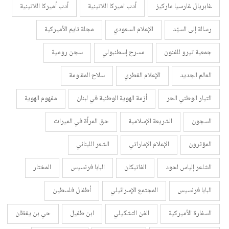
غابريال غارسيا ماركيز
أدب اميركا اللاتينية
أدب أميركا اللاتينية
رسالة إلى السيّد
الإعلام السعودي
مجلة تايم الأميركية
جمعية تيرو للفنون
مسرح إسطنبولي
سجن رومية
العالم الجديد
الإعلام القطري
سلاح المقاومة
التيار الوطني الحر
أزمة الهوية الوطنية في لبنان
مفهوم الهوية
السجون
الشريعة الإسلامية
حق المرأة في الميراث
المؤثرون
الإعلام الإماراتي
الشعر اللبناني
الشاعر إلياس لحود
الفاتيكان
البابا فرنسيس
المختار
البابا فرنسيس
المجتمع الإسرائيلي
أطفال فلسطين
السفارة الأميركية
الفن التشكيلي
ابن طفيل
حي بن يقظان