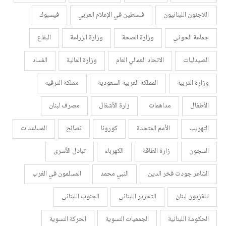
اللاجئون اللبنانيون
فلسطين في الإعلام العربي
فيسبوك
جماعة الحوثي
وزارة الصحة
وزارة الزراعة
البقاع
الصيدليات
الاتحاد العمالي العام
وزارة المالية
الفساد
وزارة التربية
المملكة العربية السعودية
مملكة الترفيه
الأطفال
مداهمات
زارة الأشغال
مصرف لبنان
التهريب
الأمم المتحدة
كورونا
نصائح
المساعدات
السجون
زارة الطاقة
الكهرباء
تبادل الأسرى
الشاعر جودت فخر الدين
النبي محمد
المسلمون في الغرب
تلفزيون لبنان
التحرير اللبناني
الجنوب اللبناني
الحكومة اللبنانية
الجمعيات النسوية
الحركة النسوية