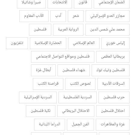
الضمان الإجتماعي
قانون
الانتخابات
صبرا وشاتيلا
مجازر العدو الإسرائيلي
شعر
أدب
الأدب المقاوم
محمد علي شمس الدين
الرواية العربية
فلسطين
إلياس خوري
العالم الإسلامي
الحضارة الإسلامية
تلفزيون
بريطانيا العظمى
فلسطين ومواقع التواصل الاجتماعي
فلسطين وتيك توك
شهداء فلسطين
أبطال غزة
السرقات الأدبية
لصوص الكتب
قراصنة الكتب
حرب فلسطين
السردية الفلسطينية
السردية الإسرائيلية
احتلال فلسطين
الاحتلال البريطاني
نكبة فلسطين
غزة والمظاهرات
الفن الجميل
الدراما اللبنانية