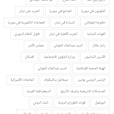
العلويون في سوريا
المذابح في سوريا
الحرب على لبنان
حكومة الجولاني
السيادة في لبنان
الجماعات التكفيرية في سوريا
القوات اللبنانية
الحرب الأهلية في لبنان
فلول النظام السوري
رامز جلال
السيد عبدالملك الحوثي
مجلس الأمن
الأسرى اللبنانيون
وزارة الشؤون الاجتماعية
الإسكان
الهيئة الصحية الإسلامية
السيد عبدالملك الحوثي
الرئيس الروسي بوتين
ميخائيل سالتيكوف
الجامعات الأميركية
المسلسلات التاريخية وتزيف التأريخ
الديمقراطية الغربية
اليونفيل
قوات الطورائ الدولية
البنك الدولي