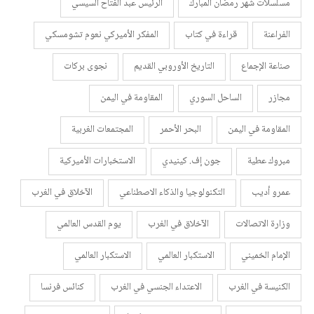
مسلسلات شهر رمضان المبارك
الرئيس عبد الفتاح السيسي
الفراعنة
قراءة في كتاب
المفكر الأميركي نعوم تشومسكي
صناعة الإجماع
التاريخ الأوروبي القديم
نجوى بركات
مجازر
الساحل السوري
المقاومة في اليمن
المقاومة في اليمن
البحر الأحمر
المجتمعات الغربية
مبروك عطية
جون إف. كينيدي
الاستخبارات الأميركية
عمرو أديب
التكنولوجيا والذكاء الاصطناعي
الآخلاق في الغرب
وزارة الاتصالات
الآخلاق في الغرب
يوم القدس العالمي
الإمام الخميني
الاستكبار العالمي
الاستكبار العالمي
الكنيسة في الغرب
الاعتداء الجنسي في الغرب
كنائس فرنسا