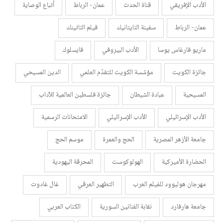
الأدب الإفريقي
قناة الحدث
عمان- الرباط
أتباع الوصاية
عمان- الرباط
سفينة التايتانيك
فيلم التاتينك
ماريو فارغاس يوسا
الأدب البيروفي
فايسلوك
جائزة الكويت
مؤسّسة الكويت للتقدّم العلمي
الدين المسيحي
المسيحية
عبادة الشيطان
جائزة فلسطين العالمية للآداب
الأدب الإسرائيلي
الأدب الإسرائيلي
الامتحانات الرسمية
جامعة الأزهر المصرية
الحج والعمرة
موسم الحج
الحضارة الأميركية
الهولوكوست
المحرقة اليهودية
مهرجان هوليوود للفيلم العرب
التطهير العرقي
غال غادوت
جامعة هارفارد
نقابة الفنانين السورية
الكتاب العربي