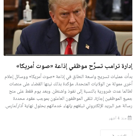
إدارة ترامب تسرِّح موظفي إذاعة «صوت أمريكا»
بدأت عمليات تسريح واسعة النطاق في إذاعة «صوت أمريكا» ووسائل إعلام
أخرى ممولة من الولايات المتحدة، مؤكدة بذلك نيتها القضاء على منصات
لطالما عدت ضرورية بالنسبة إلى نفوذ واشنطن. وبعد يوم فقط على منح
جميع الموظفين إجازة، تلقى الموظفون العاملون بموجب عقود محددة
رسالة عبر البريد الإلكتروني تبلغهم بإنهاء خدماتهم بحلول نهاية آذار/مارس.
منذ 4 أشهر