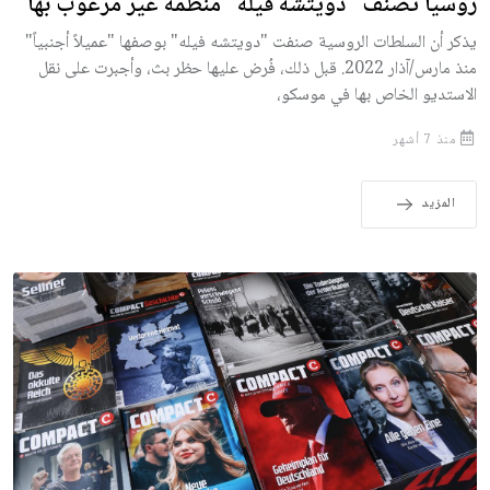
روسيا تصنّف "دويتشه فيله" منظمة غير مرغوب بها
يذكر أن السلطات الروسية صنفت "دويتشه فيله" بوصفها "عميلاً أجنبياً"
منذ مارس/آذار 2022. قبل ذلك، فُرض عليها حظر بث، وأجبرت على نقل
الاستديو الخاص بها في موسكو،
منذ 7 أشهر
المزيد