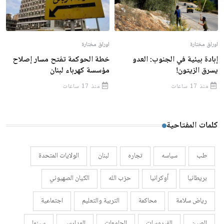
اوراق مختارة
اوراق مختارة
إبادة بيئية في الجنوب: العدو
خطة الحوكمة تفتح مسار إصلاح
يسرق الزيتون!
مؤسسة كهرباء لبنان
منذ 17 ساعات
منذ 17 ساعات
كلمات المفتاحية
طب
سياسه
تجاره
لبنان
الولايات المتحدة
بريطانيا
أوكرانيا
حزب الله
الكيان الصهيوني
رياض سلامة
محاكمة
التربية والتعليم
اجتماعية
الصين
الفيروسات
الجامعات
المدارس
سينما