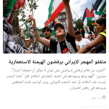
مثقفو المهجر الإيراني يرفضون الهيمنة الاستعمارية
"الحرب من نظام إرهابي إسرائيلي على إيران لا يمكن أن تجعلنا أحرارًا"،
مبيّنين: "أنهم برغم وجودهم في الصف المعارض للنظام، فإنّ "هذه الحرب
ليست ضد النظام؛ بل ضد الشعب الإيراني. ومن الواجب قيام المثقفين
بدورهم في رفض العدوان،
منذ شهر