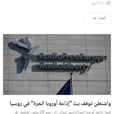
منذ 3 أشهر
المزيد
واشنطن توقف بث "إذاعة أوروبا الحرة" في روسيا
تصل إذاعة أوروبا الحرة/راديو ليبرتي إلى نحو 50 مليون شخص في