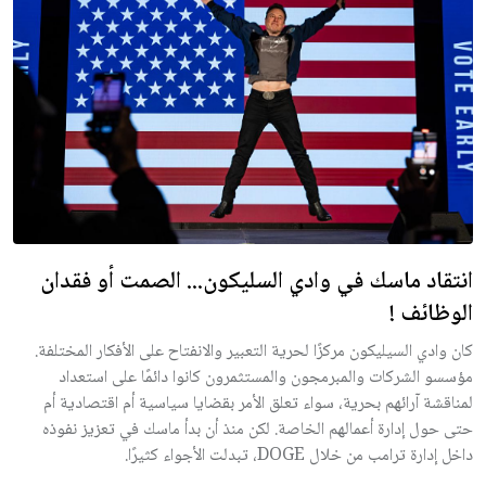
انتقاد ماسك في وادي السليكون... الصمت أو فقدان
الوظائف !
كان وادي السيليكون مركزًا لحرية التعبير والانفتاح على الأفكار المختلفة.
مؤسسو الشركات والمبرمجون والمستثمرون كانوا دائمًا على استعداد
لمناقشة آرائهم بحرية، سواء تعلق الأمر بقضايا سياسية أم اقتصادية أم
حتى حول إدارة أعمالهم الخاصة. لكن منذ أن بدأ ماسك في تعزيز نفوذه
داخل إدارة ترامب من خلال DOGE، تبدلت الأجواء كثيرًا.