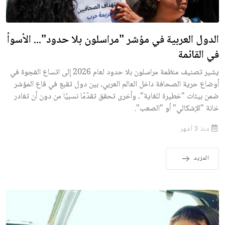
الدول العربية في مؤشر "مراسلون بلا حدود"... الأسوأ
في القائمة
يشير تصنيف منظمة مراسلون بلا حدود لعام 2026 إلى اتساع الفجوة في
أوضاع حرية الصحافة داخل العالم العربي، بين دول تقبع في قاع المؤشر
ضمن بيئات "خطيرة للغاية"، وأخرى تحقق تقدّمًا نسبيًا من دون أن تغادر
خانة "الإشكالي" أو "الصعب".
منذ 3 أشهر
المزيد