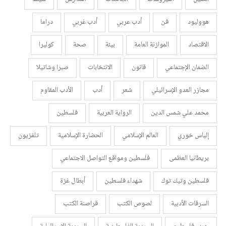
هووليود
فن
أدب عربي
أدب غربي
دراما
الاقتصاد
الموازنة العامة
بيئة
صحة
كوليرا
الضمان الإجتماعي
قانون
الانتخابات
صبرا وشاتيلا
مجازر العدو الإسرائيلي
شعر
أدب
الأدب المقاوم
محمد علي شمس الدين
الرواية العربية
فلسطين
إلياس خوري
العالم الإسلامي
الحضارة الإسلامية
تلفزيون
بريطانيا العظمى
فلسطين ومواقع التواصل الاجتماعي
فلسطين وتيك توك
شهداء فلسطين
أبطال غزة
السرقات الأدبية
لصوص الكتب
قراصنة الكتب