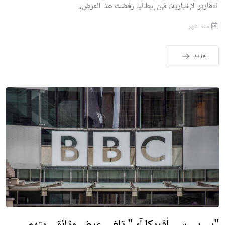
التقارير الإخبارية، فإن إيطاليا رفضت هذا العرض،.
منذ شهر
المزيد
"بي بي سي أفريكا آي" تلغي عرض وثائقي يتهم