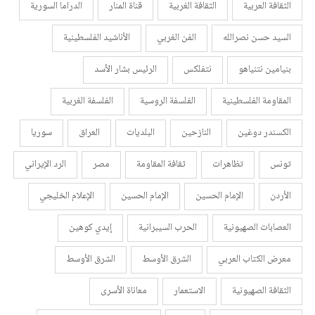
الثقافة العربية
الثقافة الغربية
قناة المنار
الدراما السورية
السيد حسن نصرالله
الفن الغربي
الأناشيد الفلسطينية
بنيامين نتنياهو
نتفلكس
الرئيس بشار الأسد
المقاومة الفلسطينية
الفلسفة الروسية
الفلسفة الغربية
الكسندر دوغين
النازحين
البلديات
العراق
سوريا
تونس
تظاهرات
ثقافة المقاومة
مصر
الرد الإيراني
الأردن
الإمام الحسين
الإمام الحسين
الإعلام الخليجي
العصابات الصهيونية
الحرب السيبرانية
إيدي كوهين
معرض الكتاب العربي
الشرق الأوسط
الشرق الأوسط
الثقافة الصهيونية
الاستعمار
معاناة الأسرى