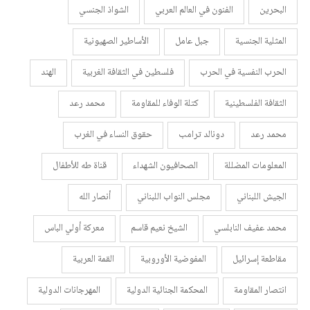
البحرين
الفنون في العالم العربي
الشواذ الجنسي
المثلية الجنسية
جبل عامل
الأساطير الصهيونية
الحرب النفسية في الحرب
فلسطين في الثقافة الغربية
الهند
الثقافة الفلسطينية
كتلة الوفاء للمقاومة
محمد رعد
محمد رعد
دونالد ترامب
حقوق النساء في الغرب
المعلومات المضللة
الصحافيون الشهداء
قناة طه للأطفال
الجيش اللبناني
مجلس النواب اللبناني
أنصار الله
محمد عفيف النابلسي
الشيخ نعيم قاسم
معركة أولي الباس
مقاطعة إسرائيل
المفوضية الأوروبية
القمة العربية
انتصار المقاومة
المحكمة الجنائية الدولية
المهرجانات الدولية