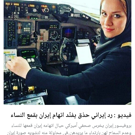
فيديو : رد إيراني حذق يفنّد اتهام إيران بقمع النساء
بروفيسور إيران يخرس صحفي أميركي حيال اتهامه إيران قمعها للنساء
وعدم السماح لهن بارتداء ما يريدهن..في محاولة منه لتشويه صورة إيران