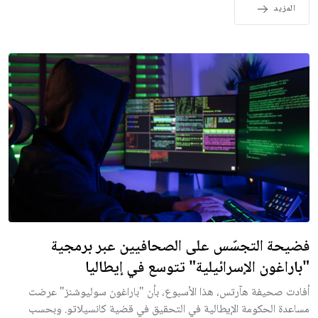
المزيد
فضيحة التجسّس على الصحافيين عبر برمجية
"باراغون الإسرائيلية" تتوسع في إيطاليا
أفادت صحيفة هآرتس، هذا الأسبوع، بأن "باراغون سوليوشنز" عرضت
مساعدة الحكومة الإيطالية في التحقيق في قضية كانسيلاتو. وبحسب