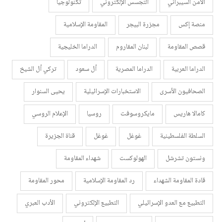
الأمن السيبراني
التجسس الإلكتروني
تكنولوجيا
منصة إكس
مجزرة البيجر
المقاومة الإسلامية
قصص المقاومة
لبنان المقاروم
الدراما الخليجية
الدراما العربية
الدراما المصرية
أل سعود
تركي أل الشيخ
الصحافيون الأسرى
الاستخبارات الإسرائيلية
يحيى السنوار
كامالا هاريس
مايكروسوفت
روسيا
الإعلام الروسي
السلطة الفلسطينية
غوغل
غوغل
قناة الجزيرة
ونستون تشرشل
الهولوكست
شهداء المقاومة
قادة المقاومة الشهداء
رد المقاومة الإسلامية
محور المقاومة
التطبيع مع العدو الإسرائيلي
التطبيع الإلكتروني
الأدب العبري