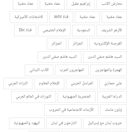
معارض الكتب
إبراهيم عقيل
عماد مغنية
عماد مغنية
عماد مغنية
عماد مغنية
قناة mtv
الانتخابات الأميركية
الأزهر الشريف
السعودية
الإعلام الخليجي
قناة lbc
القرصنة الإلكترونية
الجزائر
الجزائر
السيد هاشم صفي الدين
السيد هاشم صفي الدين
الهجرة والمهاجرين
المهاجرون العرب
الأدب اللبناني
علي حجازي
المراسل الحربي
الإعلام المقاوم
التراث العربي
الدراما الغربية
العنصرية الصهيونية
الثورات في العالم العربي
إياون ماسك
الأزمات الاجتماعية في الحروب
حروب لبنان مع إسرائيل
النازحون في لبنان
اليهود والصهيونية