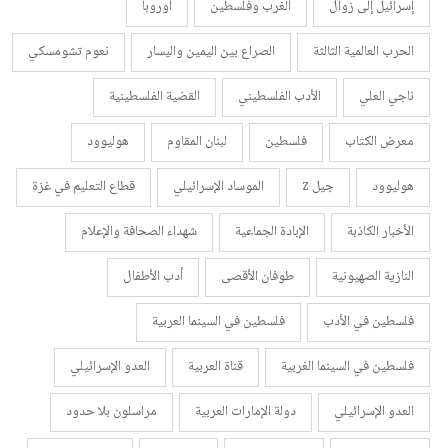
إسرائيل إلى زوال
الغرب وفلسطين
أوروبا
الحرب العالمية الثالثة
الصراع بين اليمين واليسار
نعوم تشومسكي
ناجي العلي
الأدب الفلسطيني
القضية الفلسطينية
معرض الكتاب
فلسطين
لبنان المقاوم
هوليوود
هوليوود
جيل z
الموساد الإسرائيلي
قطاع التعليم في غزة
الأخبار الكاذبة
الإبادة الجماعية
شهداء الصحافة والإعلام
النازية الصهيونية
طوفان الأقصى
أدب الأطفال
فلسطين في الأدب
فلسطين في السينما العربية
فلسطين في السينما الغربية
قناة العربية
العدو الإسرائيلي
العدو الإسرائيلي
دولة الإمارات العربية
مراسلون بلا حدود