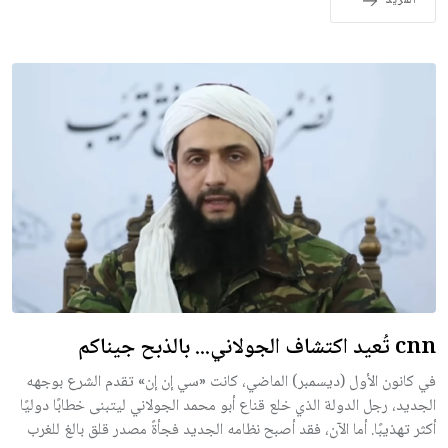
المزيد
cnn تُعيد اكتشاف الجولاني... بالذبح جيناكم
في كانون الأول (ديسمبر) الماضي، كانت «سي إن إن» تقدم الشرع بوجهه
الجديد، رجل الدولة الذي خلع قناع أبو محمد الجولاني ليتبنى خطابًا دوليًا
أكثر تهذيبًا. أما الآن، فقد أصبح نظامه الجديد فجأةً مصدر قلق بالغ للغرب