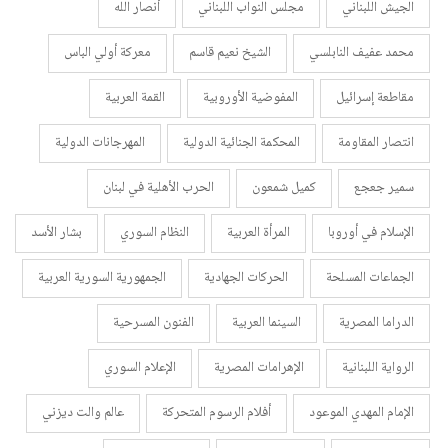
الجيش اللبناني
مجلس النواب اللبناني
أنصار الله
محمد عفيف النابلسي
الشيخ نعيم قاسم
معركة أولي الباس
مقاطعة إسرائيل
المفوضية الأوروبية
القمة العربية
انتصار المقاومة
المحكمة الجنائية الدولية
المهرجانات الدولية
سمير جعجع
كميل شمعون
الحرب الأهلية في لبنان
الإسلام في أوروبا
المرأة العربية
النظام السوري
بشار الأسد
الجماعات المسلحة
الحركات الجهادية
الجمهورية السورية العربية
الدراما المصرية
السينما العربية
الفنون المسرحية
الرواية اللبنانية
الإهرامات المصرية
الإعلام السوري
الإمام المهدي الموعود
أفلام الرسوم المتحركة
عالم والت ديزني