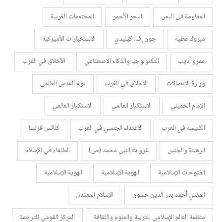
المقاومة في اليمن
البحر الأحمر
المجتمعات الغربية
مبروك عطية
جون إف. كينيدي
الاستخبارات الأميركية
عمرو أديب
التكنولوجيا والذكاء الاصطناعي
الآخلاق في الغرب
وزارة الاتصالات
الآخلاق في الغرب
يوم القدس العالمي
الإمام الخميني
الاستكبار العالمي
الاستكبار العالمي
الكنيسة في الغرب
الاعتداء الجنسي في الغرب
كنائس فرنسا
الرهبنة والجنس
غزوات النبي محمد (ص)
الطلقاء في الإسلام
الفتوحات الإسلامية
الهوية الإسلامية
الهوية الإسلامية
المفتي أحمد بدر الدين حسون
الإسلام المعتدل
منظمة العالم الإسلامي للتربية والعلوم والثقافة
المركز القومي للترجمة