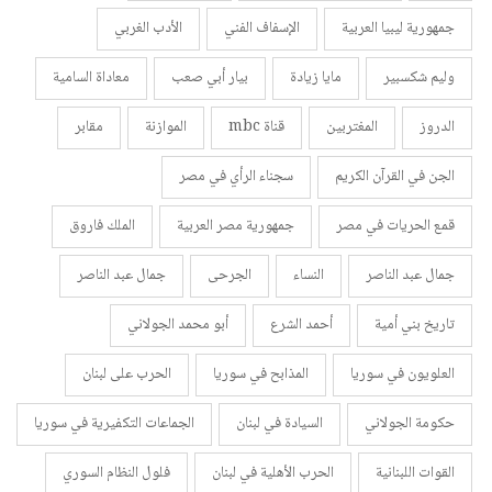
جمهورية ليبيا العربية
الإسفاف الفني
الأدب الغربي
وليم شكسبير
مايا زيادة
بيار أبي صعب
معاداة السامية
الدروز
المغتربين
قناة mbc
الموازنة
مقابر
الجن في القرآن الكريم
سجناء الرأي في مصر
قمع الحريات في مصر
جمهورية مصر العربية
الملك فاروق
جمال عبد الناصر
النساء
الجرحى
جمال عبد الناصر
تاريخ بني أمية
أحمد الشرع
أبو محمد الجولاني
العلويون في سوريا
المذابح في سوريا
الحرب على لبنان
حكومة الجولاني
السيادة في لبنان
الجماعات التكفيرية في سوريا
القوات اللبنانية
الحرب الأهلية في لبنان
فلول النظام السوري