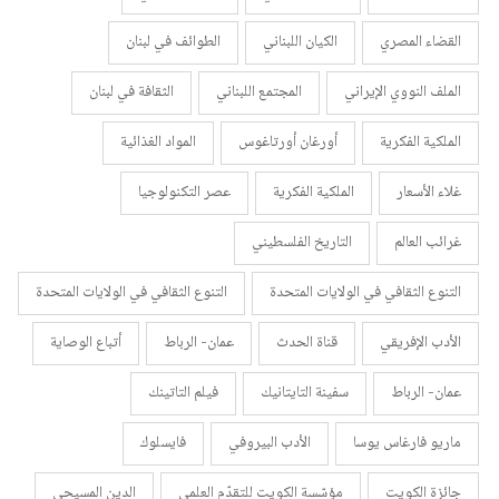
القضاء المصري
الكيان اللبناني
الطوائف في لبنان
الملف النووي الإيراني
المجتمع اللبناني
الثقافة في لبنان
الملكية الفكرية
أورغان أورتاغوس
المواد الغذائية
غلاء الأسعار
الملكية الفكرية
عصر التكنولوجيا
غرائب العالم
التاريخ الفلسطيني
التنوع الثقافي في الولايات المتحدة
التنوع الثقافي في الولايات المتحدة
الأدب الإفريقي
قناة الحدث
عمان- الرباط
أتباع الوصاية
عمان- الرباط
سفينة التايتانيك
فيلم التاتينك
ماريو فارغاس يوسا
الأدب البيروفي
فايسلوك
جائزة الكويت
مؤسّسة الكويت للتقدّم العلمي
الدين المسيحي