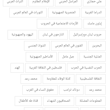
علي حجازي
المراسل الحربي
الإعلام المقاوم
التراث العربي
الدراما الغربية
العنصرية الصهيونية
الثورات في العالم العربي
إياون ماسك
الأزمات الاجتماعية في الحروب
حروب لبنان مع إسرائيل
النازحون في لبنان
اليهود والصهيونية
البحرين
الفنون في العالم العربي
الشواذ الجنسي
المثلية الجنسية
جبل عامل
الأساطير الصهيونية
الحرب النفسية في الحرب
فلسطين في الثقافة الغربية
الهند
الثقافة الفلسطينية
كتلة الوفاء للمقاومة
محمد رعد
محمد رعد
دونالد ترامب
حقوق النساء في الغرب
المعلومات المضللة
الصحافيون الشهداء
قناة طه للأطفال