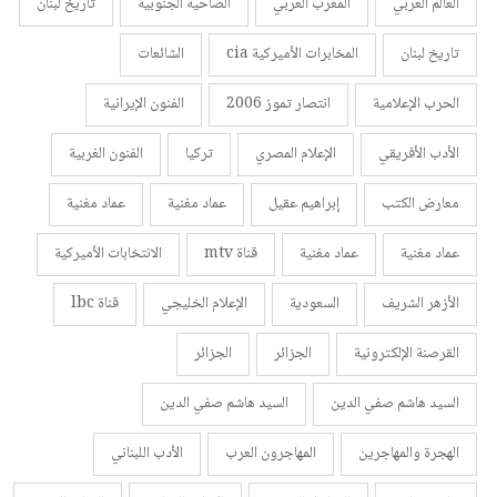
العالم العربي
المغرب العربي
الضاحية الجنوبية
تاريخ لبنان
تاريخ لبنان
المخابرات الأميركية cia
الشائعات
الحرب الإعلامية
انتصار تموز 2006
الفنون الإيرانية
الأدب الأفريقي
الإعلام المصري
تركيا
الفنون الغربية
معارض الكتب
إبراهيم عقيل
عماد مغنية
عماد مغنية
عماد مغنية
عماد مغنية
قناة mtv
الانتخابات الأميركية
الأزهر الشريف
السعودية
الإعلام الخليجي
قناة lbc
القرصنة الإلكترونية
الجزائر
الجزائر
السيد هاشم صفي الدين
السيد هاشم صفي الدين
الهجرة والمهاجرين
المهاجرون العرب
الأدب اللبناني