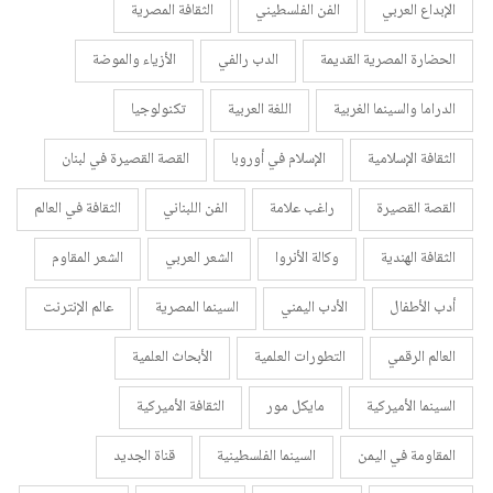
الإبداع العربي
الفن الفلسطيني
الثقافة المصرية
الحضارة المصرية القديمة
الدب رالفي
الأزياء والموضة
الدراما والسينما الغربية
اللغة العربية
تكنولوجيا
الثقافة الإسلامية
الإسلام في أوروبا
القصة القصيرة في لبنان
القصة القصيرة
راغب علامة
الفن اللبناني
الثقافة في العالم
الثقافة الهندية
وكالة الأنروا
الشعر العربي
الشعر المقاوم
أدب الأطفال
الأدب اليمني
السينما المصرية
عالم الإنترنت
العالم الرقمي
التطورات العلمية
الأبحاث العلمية
السينما الأميركية
مايكل مور
الثقافة الأميركية
المقاومة في اليمن
السينما الفلسطينية
قناة الجديد