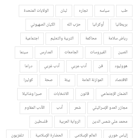
طب
سياسه
تجاره
لبنان
الولايات المتحدة
بريطانيا
أوكرانيا
حزب الله
الكيان الصهيوني
رياض سلامة
محاكمة
التربية والتعليم
اجتماعية
الصين
الفيروسات
الجامعات
المدارس
سينما
هووليود
فن
أدب عربي
أدب غربي
دراما
الاقتصاد
الموازنة العامة
بيئة
صحة
كوليرا
الضمان الإجتماعي
قانون
الانتخابات
صبرا وشاتيلا
مجازر العدو الإسرائيلي
شعر
أدب
الأدب المقاوم
محمد علي شمس الدين
الرواية العربية
فلسطين
إلياس خوري
العالم الإسلامي
الحضارة الإسلامية
تلفزيون