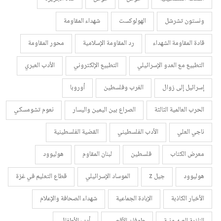
ونستون تشرشل
الهولوكست
شهداء المقاومة
قادة المقاومة الشهداء
رد المقاومة الإسلامية
محور المقاومة
التطبيع مع العدو الإسرائيلي
التطبيع الإلكتروني
الأدب العبري
إسرائيل إلى زوال
الغرب وفلسطين
أوروبا
الحرب العالمية الثالثة
الصراع بين اليمين واليسار
نعوم تشومسكي
ناجي العلي
الأدب الفلسطيني
القضية الفلسطينية
معرض الكتاب
فلسطين
لبنان المقاوم
هوليوود
هوليوود
جيل z
الموساد الإسرائيلي
قطاع التعليم في غزة
الأخبار الكاذبة
الإبادة الجماعية
شهداء الصحافة والإعلام
النازية الصهيونية
طوفان الأقصى
أدب الأطفال