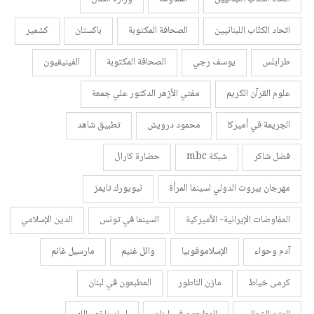
اتحاد الكتّاب اللبنانيين
الصحافة المكتوبة
باكستان
كشمير
طرابلس
يوسف رجي
الصحافة المكتوبة
الفينيقيون
علوم القرآن الكريم
مفتي الأزهر الدكتور علي جمعة
الجريمة في أميركا
محمود درويش
تطبيق شاهد
فضل شاكر
شبكة mbc
حضارة كارال
مهرجان بيروت الدولي لسينما المرأة
نيويورك تايمز
المفاوضات الإيرانية- الأميركية
السينما في تونس
الدين الإسلامي
آدم وحواء
الإسلاموفوبيا
وائل غنيم
مارسيل غانم
كرمى خياط
مازن الناطور
المطبعون في لبنان