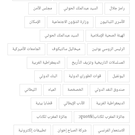
رامز جلال
السيد عبدالملك الحوثي
مجلس الأمن
الأسرى اللبنانيون
وزارة الشؤون الاجتماعية
الإسكان
الهيئة الصحية الإسلامية
السيد عبدالملك الحوثي
الرئيس الروسي بوتين
ميخائيل سالتيكوف
الجامعات الأميركية
المسلسلات التاريخية وتزيف التأريخ
الديمقراطية الغربية
اليونفيل
قوات الطورائ الدولية
البنك الدولي
صندوق النقد الدولي
الخصخصة
المياه
الليطاني
الديمقراطية الغربية
الأدب الإيطالي
قضايا بيئية
جائزة المغرب للكتاب\&quot;
جائزة المغرب للكتاب
الاستعمار الفرنسي
شركة الصباح إخوان
تطبيقات إلكترونية