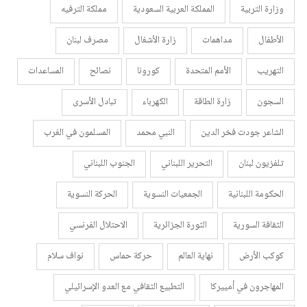
وزارة التربية
المملكة العربية السعودية
مملكة الترفيه
الأطفال
مداهمات
زارة الأشغال
مصرف لبنان
التهريب
الأمم المتحدة
كورونا
نصائح
المساعدات
السجون
زارة الطاقة
الكهرباء
تبادل الأسرى
الشاعر جودت فخر الدين
النبي محمد
المسلمون في الغرب
تلفزيون لبنان
التحرير اللبناني
الجنوب اللبناني
الحكومة اللبنانية
الجمعيات النسوية
الحركة النسوية
الثقافة السورية
الثورة الجزائرية
الاحتلال الفرنسي
كوكب الأرض
نهاية العالم
حركة حماس
نواف سلام
المهاجرون في أمييركا
التطبيع الثقافي مع العدو الإسرائيلي