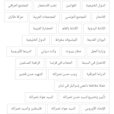
الدول الخليجية
القوانين
نخب الاستعمار
المجتمع العراقي
الانتحار
المجتمع التونسي
المجتمعات العربية
حركة طالبان
الكتابة اليدوية
الكتابة بالقلم
الحضارة العربية
اليونان القديمة
الفيلسوف سقراط
الدول الخليجية
وزارة العمل
مطار بيروت
والت ديزني
السينما الأوروبية
الانحياز في السينما
الحجاب في فرنسا
كراهية المسلمين
الدراما العراقية
زينب حسن نصرالله
الشهيد حسن قصير
حملة مقاطعة داعمي إسرائيل في لبنان
تأبين وتشييع السيد حسن نصرالله
السيد جواد نصرالله
الإتحاد الأوروبي
السيد جواد نصرالله
فلسطين والسيد نصرالله