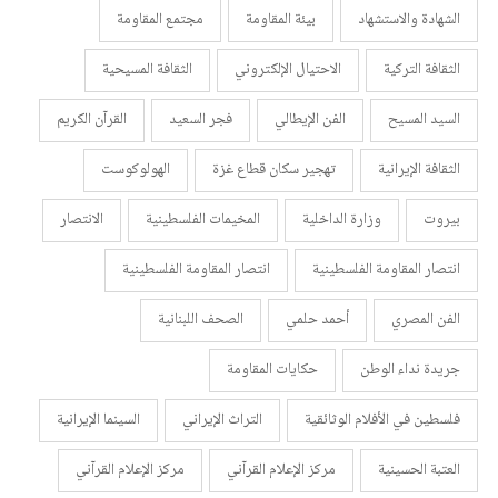
الشهادة والاستشهاد
بيئة المقاومة
مجتمع المقاومة
الثقافة التركية
الاحتيال الإلكتروني
الثقافة المسيحية
السيد المسيح
الفن الإيطالي
فجر السعيد
القرآن الكريم
الثقافة الإيرانية
تهجير سكان قطاع غزة
الهولوكوست
بيروت
وزارة الداخلية
المخيمات الفلسطينية
الانتصار
انتصار المقاومة الفلسطينية
انتصار المقاومة الفلسطينية
الفن المصري
أحمد حلمي
الصحف اللبنانية
جريدة نداء الوطن
حكايات المقاومة
فلسطين في الأفلام الوثائقية
التراث الإيراني
السينما الإيرانية
العتبة الحسينية
مركز الإعلام القرآني
مركز الإعلام القرآني