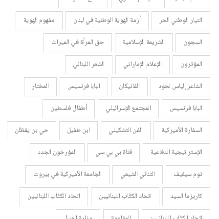
التيار الوطني الحر
أزمة الهوية الوطنية في لبنان
مفهوم الهوية
السجون
الشريعة الإسلامية
حق المرأة في الميراث
المؤثرون
الإعلام الإماراتي
الشعر اللبناني
الشاعر إلياس لحود
الفاتيكان
البابا فرنسيس
المختار
البابا فرنسيس
المجتمع الإسرائيلي
أطفال فلسطين
السفارة الأميركية
الفن التشكيلي
ابن طفيل
حي بن يقظان
الإستراتيجية الدفاعية
قناة بي بي سي
المؤرخون الجدد
توم سيغيف
الثنائي الشيعي
الجامعة الأميركية في بيروت
كاريزما السيد
اتحاد الكتّاب اللبنانيين
اتحاد الكتّاب اللبنانيين
اتحاد الكتّاب اللبنانيين
المقاومة
وزارة العدل