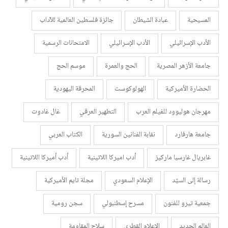
المسيحية
عبادة الشيطان
جائزة فلسطين العالمية للآداب
الأدب الإسرائيلي
الأدب الإسرائيلي
الامتحانات الرسمية
جامعة الأزهر المصرية
الحج والعمرة
موسم الحج
الحضارة الأميركية
الهولوكوست
المحرقة اليهودية
مهرجان هوليوود للفيلم العرب
التطهير العرقي
غال غادوت
جامعة هارفارد
نقابة الفنانين السورية
الكتاب العربي
غابريال غارسيا ماركيز
أدب اميركا اللاتينية
أدب أميركا اللاتينية
رسالة إلى السيّد
الإعلام السعودي
مجلة تايم الأميركية
جمعية تيرو للفنون
مسرح إسطنبولي
سجن رومية
العالم الجديد
الإعلام القطري
سلاح المقاومة