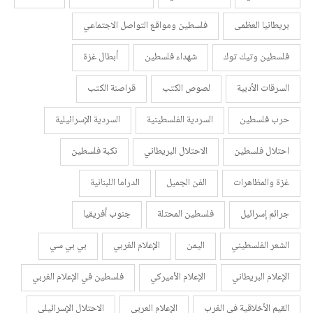
بريطانيا العظمى
فلسطين ومواقع التواصل الاجتماعي
فلسطين وتيك توك
شهداء فلسطين
أبطال غزة
السرقات الأدبية
لصوص الكتب
قراصنة الكتب
حرب فلسطين
السردية الفلسطينية
السردية الإسرائيلية
احتلال فلسطين
الاحتلال البريطاني
نكبة فلسطين
غزة والمظاهرات
الفن الجميل
الدراما اللبنانية
جرائم إسرائيل
فلسطين المحتلة
جنوب أفريقيا
الشعر الفلسطيني
اليمن
الإعلام الغربي
بي بي سي
الإعلام البريطاني
الإعلام الأميركي
فلسطين في الإعلام الغربي
القيم الأخلاقية في الغرب
الإعلام العربي
الاحتلال الإسرائيلي