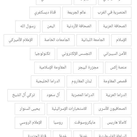
العنصرية في الغرب
عالم الجريمة
قناة ديسكفري
الصحافة العربية
الصحافة الأردنية
اليمن
رسول الله
الإسلام
الجامعة اللبنانية
الجامعات الخاصة
الإعلام الأميركي
الأمن السيبراني
التجسس الإلكتروني
تكنولوجيا
منصة إكس
مجزرة البيجر
المقاومة الإسلامية
قصص المقاومة
لبنان المقاروم
الدراما الخليجية
الدراما العربية
الدراما المصرية
أل سعود
تركي أل الشيخ
الصحافيون الأسرى
الاستخبارات الإسرائيلية
يحيى السنوار
كامالا هاريس
مايكروسوفت
روسيا
الإعلام الروسي
السلطة الفلسطينية
غوغل
غوغل
قناة الجزيرة