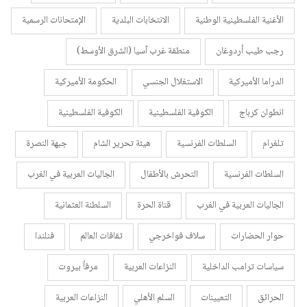
الأغنية الفلسطينية الوطنية
الانتخابات البلدية
الإمتحانات الرسمية
رجب طيب أردوغان
منطقة غرب آسيا (الشرق الأوسط)
الدراما الأميركية
الاستغلال الجنسي
الحكومة الأميركية
انطوان كرباج
الكوفية الفلسطينية
الكوفية الفلسطينية
تلغرام
السلطات الفرنسية
هيئة تحرير الشام
جبهة النصرة
السلطات الفرنسية
التحرش بالأطفال
الجاليات العربية في الغرب
الجاليات العربية في الغرب
قناة الحرة
السلطنة العثمانية
حوار الحضارات
سلاف فواخرجي
ثقافات العالم
فنلندا
سياسات ترامب الداخلية
النزاعات العربية
مرفأ بيروت
الحرائق
التعيينات
السلم الأهلي
النزاعات العربية