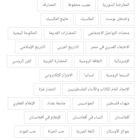
المعارضة السورية
نجيب محفوظ
المصارف
واشنطن بوست
المكسيك
خليج المكسيك
منصات التواصل الاجتماعي
الحضارات القديمة
الحكومة اليمنية
الاختفاء القسري في مصر
التاريخ العربي
التاريخ الإسلامي
الإمبريالية
الثقافة الروسية
الحضارة الغربية
الفن الروسي
السينما الروسية
اسبانيا
الابتزاز الإلكتروني
الاتحاد العام للكتّاب والأدباء الفلسطينيين
انتصار غزة
شهداء فلسطين
الجواسيس
جامعة بغداد
الإعلام القطري
أفغانستان
النساء في أفغانستان
الإعلام في أفغانستان
جوائز الأوسكار
اللغة العبرية
حب الحياة
حب الموت