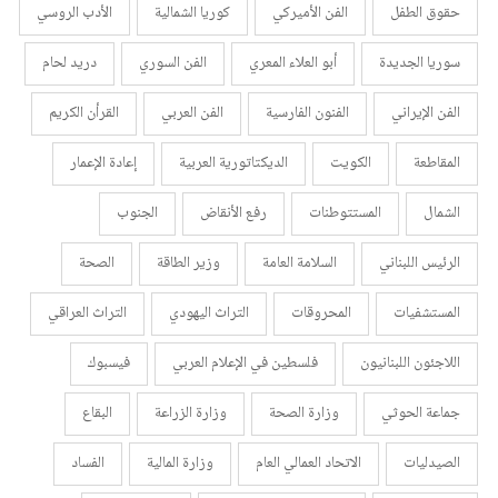
حقوق الطفل
الفن الأميركي
كوريا الشمالية
الأدب الروسي
سوريا الجديدة
أبو العلاء المعري
الفن السوري
دريد لحام
الفن الإيراني
الفنون الفارسية
الفن العربي
القرأن الكريم
المقاطعة
الكويت
الديكتاتورية العربية
إعادة الإعمار
الشمال
المستتوطنات
رفع الأنقاض
الجنوب
الرئيس اللبناني
السلامة العامة
وزير الطاقة
الصحة
المستشفيات
المحروقات
التراث اليهودي
التراث العراقي
اللاجئون اللبنانيون
فلسطين في الإعلام العربي
فيسبوك
جماعة الحوثي
وزارة الصحة
وزارة الزراعة
البقاع
الصيدليات
الاتحاد العمالي العام
وزارة المالية
الفساد