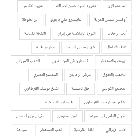
المستشرقون
تشييع السيد حسن نصرالله
الشهيد الأقدس
أوكسترا شمس الحرية
المايسترو علي باجوق
ابن بطوطة
أدب الرحلات
الثورة الإسلامية في إيران
الثقافة اللبنانية
ثقافة الأطفال
شهر رمضان المبارك
معارض فنية
الهيمنة والاستعمار
فلسطين في الفن الغربي
الشعب الأميركي
التلاعب بالعقول
مرض الزهايمر
المجتمع المصري
المجتمع الكويتي
حق الجنسية
الشيخ يوسف القرضاوي
الشاعر عبدالرحمن القرضاوي
فلسطين التاريخية
الخيال العلمي في السينما
الفن السعودي
الرئيس جوزف عون
الأدب الإيراني
اللغة الفارسية
نخب الاستعمار
السياحة