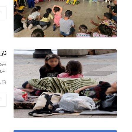
ا
ناز
يثير
التر
منذ
ا