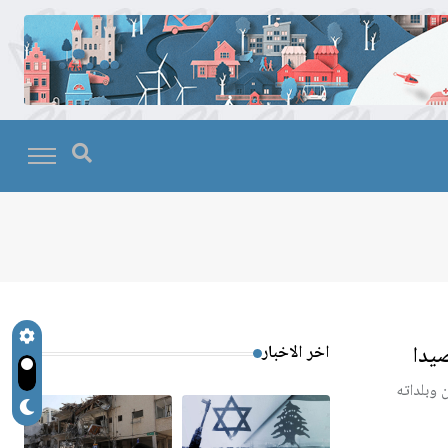
يدا
اخر الاخبار
 وبلداته