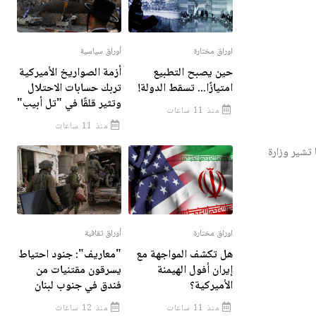
اوراق مختارة
أوراق سياسية
حين يصبح التطبيع
أزمة الصواريخ الأميركية
امتيازًا... تسقط الدولة!
تربك حسابات الاحتلال
وتثير قلقًا في "تل أبيب"
منذ 11 ساعات
منذ 11 ساعات
تشير وزارة
اوراق مختارة
أوراق ثقافية
هل تكشف المواجهة مع
"معاريف": جنود احتياط
إيران أفول الهيمنة
يسرقون مقتنيات من
الأميركية؟
فندق في جنوب لبنان
منذ 11 ساعات
منذ 12 ساعات