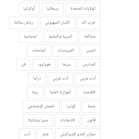
الولايات المتحدة
بريطانيا
أوكرانيا
حزب الله
الكيان الصهيوني
رياض سلامة
محاكمة
التربية والتعليم
اجتماعية
الصين
الفيروسات
الجامعات
المدارس
سينما
هووليود
فن
أدب عربي
أدب غربي
دراما
الاقتصاد
الموازنة العامة
بيئة
صحة
كوليرا
الضمان الإجتماعي
قانون
الانتخابات
صبرا وشاتيلا
مجازر العدو الإسرائيلي
شعر
أدب