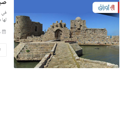
صيد
في م
لها 
منذ
ا