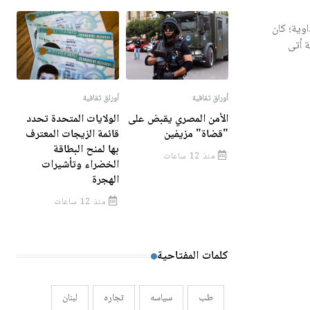
وية؛ كان
ة أتى
أوراق ثقافية
أوراق ثقافية
الأمن المصري يقبض على
الولايات المتحدة تحدد
"قضاة" مزيفين
قائمة الزيجات المعترف
بها لمنح البطاقة
منذ 12 ساعات
الخضراء وتأشيرات
الهجرة
منذ 12 ساعات
كلمات المفتاحية
طب
سياسه
تجاره
لبنان