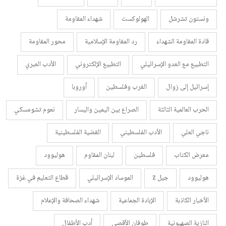
ونستون تشرشل
الهولوكست
شهداء المقاومة
قادة المقاومة الشهداء
رد المقاومة الإسلامية
محور المقاومة
التطبيع مع العدو الإسرائيلي
التطبيع الإلكتروني
الأدب العبري
إسرائيل إلى زوال
الغرب وفلسطين
أوروبا
الحرب العالمية الثالثة
الصراع بين اليمين واليسار
نعوم تشومسكي
ناجي العلي
الأدب الفلسطيني
القضية الفلسطينية
معرض الكتاب
فلسطين
لبنان المقاوم
هوليوود
هوليوود
جيل z
الموساد الإسرائيلي
قطاع التعليم في غزة
الأخبار الكاذبة
الإبادة الجماعية
شهداء الصحافة والإعلام
النازية الصهيونية
طوفان الأقصى
أدب الأطفال