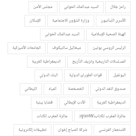
رامز جلال
السيد عبدالملك الحوثي
مجلس الأمن
الأسرى اللبنانيون
وزارة الشؤون الاجتماعية
الإسكان
الهيئة الصحية الإسلامية
السيد عبدالملك الحوثي
الرئيس الروسي بوتين
ميخائيل سالتيكوف
الجامعات الأميركية
المسلسلات التاريخية وتزيف التأريخ
الديمقراطية الغربية
اليونفيل
قوات الطورائ الدولية
البنك الدولي
صندوق النقد الدولي
الخصخصة
المياه
الليطاني
الديمقراطية الغربية
الأدب الإيطالي
قضايا بيئية
جائزة المغرب للكتاب\&quot;
جائزة المغرب للكتاب
الاستعمار الفرنسي
شركة الصباح إخوان
تطبيقات إلكترونية