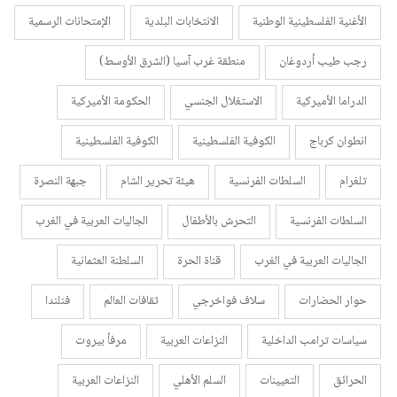
الأغنية الفلسطينية الوطنية
الانتخابات البلدية
الإمتحانات الرسمية
رجب طيب أردوغان
منطقة غرب آسيا (الشرق الأوسط)
الدراما الأميركية
الاستغلال الجنسي
الحكومة الأميركية
انطوان كرباج
الكوفية الفلسطينية
الكوفية الفلسطينية
تلغرام
السلطات الفرنسية
هيئة تحرير الشام
جبهة النصرة
السلطات الفرنسية
التحرش بالأطفال
الجاليات العربية في الغرب
الجاليات العربية في الغرب
قناة الحرة
السلطنة العثمانية
حوار الحضارات
سلاف فواخرجي
ثقافات العالم
فنلندا
سياسات ترامب الداخلية
النزاعات العربية
مرفأ بيروت
الحرائق
التعيينات
السلم الأهلي
النزاعات العربية