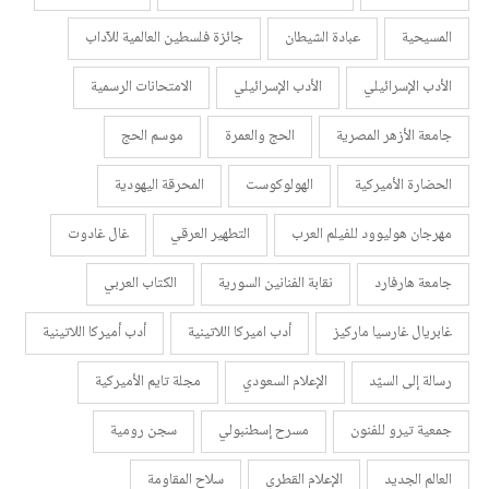
المسيحية
عبادة الشيطان
جائزة فلسطين العالمية للآداب
الأدب الإسرائيلي
الأدب الإسرائيلي
الامتحانات الرسمية
جامعة الأزهر المصرية
الحج والعمرة
موسم الحج
الحضارة الأميركية
الهولوكوست
المحرقة اليهودية
مهرجان هوليوود للفيلم العرب
التطهير العرقي
غال غادوت
جامعة هارفارد
نقابة الفنانين السورية
الكتاب العربي
غابريال غارسيا ماركيز
أدب اميركا اللاتينية
أدب أميركا اللاتينية
رسالة إلى السيّد
الإعلام السعودي
مجلة تايم الأميركية
جمعية تيرو للفنون
مسرح إسطنبولي
سجن رومية
العالم الجديد
الإعلام القطري
سلاح المقاومة