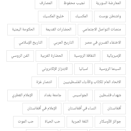
المعارضة السورية
نجيب محفوظ
المصارف
واشنطن بوست
المكسيك
خليج المكسيك
منصات التواصل الاجتماعي
الحضارات القديمة
الحكومة اليمنية
الاختفاء القسري في مصر
التاريخ العربي
التاريخ الإسلامي
الإمبريالية
الثقافة الروسية
الحضارة الغربية
الفن الروسي
السينما الروسية
اسبانيا
الابتزاز الإلكتروني
الاتحاد العام للكتّاب والأدباء الفلسطينيين
انتصار غزة
شهداء فلسطين
الجواسيس
جامعة بغداد
الإعلام القطري
أفغانستان
النساء في أفغانستان
الإعلام في أفغانستان
جوائز الأوسكار
اللغة العبرية
حب الحياة
حب الموت