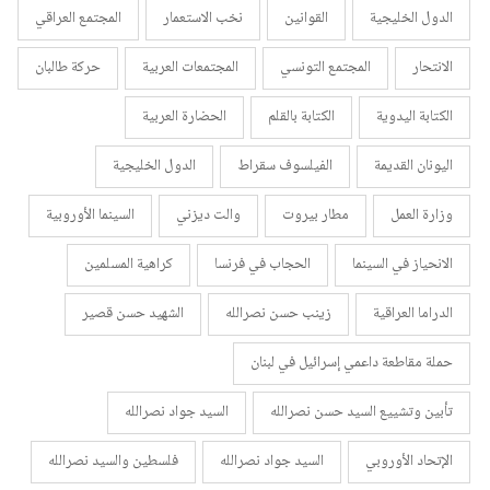
الدول الخليجية
القوانين
نخب الاستعمار
المجتمع العراقي
الانتحار
المجتمع التونسي
المجتمعات العربية
حركة طالبان
الكتابة اليدوية
الكتابة بالقلم
الحضارة العربية
اليونان القديمة
الفيلسوف سقراط
الدول الخليجية
وزارة العمل
مطار بيروت
والت ديزني
السينما الأوروبية
الانحياز في السينما
الحجاب في فرنسا
كراهية المسلمين
الدراما العراقية
زينب حسن نصرالله
الشهيد حسن قصير
حملة مقاطعة داعمي إسرائيل في لبنان
تأبين وتشييع السيد حسن نصرالله
السيد جواد نصرالله
الإتحاد الأوروبي
السيد جواد نصرالله
فلسطين والسيد نصرالله