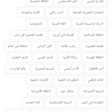
الإبداع العربي
الفن الفلسطيني
الثقافة المصرية
الحضارة المصرية القديمة
الدب رالفي
الأزياء والموضة
الدراما والسينما الغربية
اللغة العربية
تكنولوجيا
الثقافة الإسلامية
الإسلام في أوروبا
القصة القصيرة في لبنان
القصة القصيرة
راغب علامة
الفن اللبناني
الثقافة في العالم
الثقافة الهندية
وكالة الأنروا
الشعر العربي
الشعر المقاوم
أدب الأطفال
الأدب اليمني
السينما المصرية
عالم الإنترنت
العالم الرقمي
التطورات العلمية
الأبحاث العلمية
السينما الأميركية
مايكل مور
الثقافة الأميركية
المقاومة في اليمن
السينما الفلسطينية
قناة الجديد