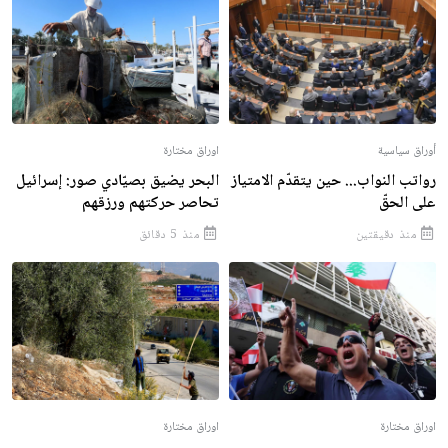
أوراق سياسية
اوراق مختارة
رواتب النواب... حين يتقدّم الامتياز
البحر يضيق بصيّادي صور: إسرائيل
على الحقّ
تحاصر حركتهم ورزقهم
منذ دقيقتين
منذ 5 دقائق
اوراق مختارة
اوراق مختارة