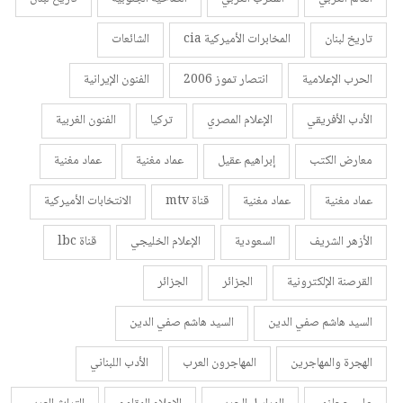
تاريخ لبنان
المخابرات الأميركية cia
الشائعات
الحرب الإعلامية
انتصار تموز 2006
الفنون الإيرانية
الأدب الأفريقي
الإعلام المصري
تركيا
الفنون الغربية
معارض الكتب
إبراهيم عقيل
عماد مغنية
عماد مغنية
عماد مغنية
عماد مغنية
قناة mtv
الانتخابات الأميركية
الأزهر الشريف
السعودية
الإعلام الخليجي
قناة lbc
القرصنة الإلكترونية
الجزائر
الجزائر
السيد هاشم صفي الدين
السيد هاشم صفي الدين
الهجرة والمهاجرين
المهاجرون العرب
الأدب اللبناني