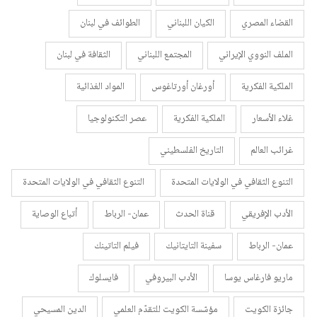
القضاء المصري
الكيان اللبناني
الطوائف في لبنان
الملف النووي الإيراني
المجتمع اللبناني
الثقافة في لبنان
الملكية الفكرية
أورغان أورتاغوس
المواد الغذائية
غلاء الأسعار
الملكية الفكرية
عصر التكنولوجيا
غرائب العالم
التاريخ الفلسطيني
التنوع الثقافي في الولايات المتحدة
التنوع الثقافي في الولايات المتحدة
الأدب الإفريقي
قناة الحدث
عمان- الرباط
أتباع الوصاية
عمان- الرباط
سفينة التايتانيك
فيلم التاتينك
ماريو فارغاس يوسا
الأدب البيروفي
فايسلوك
جائزة الكويت
مؤسّسة الكويت للتقدّم العلمي
الدين المسيحي