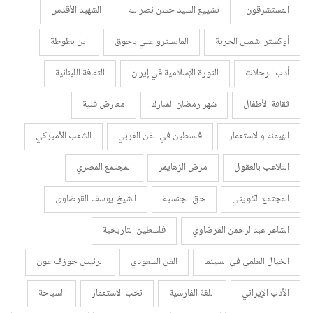
المستشرقون
تشييع السيد حسن نصرالله
الشهيد الأقدس
أوكسترا شمس الحرية
المايسترو علي باجوق
ابن بطوطة
أدب الرحلات
الثورة الإسلامية في إيران
الثقافة اللبنانية
ثقافة الأطفال
شهر رمضان المبارك
معارض فنية
الهيمنة والاستعمار
فلسطين في الفن الغربي
الشعب الأميركي
التلاعب بالعقول
مرض الزهايمر
المجتمع المصري
المجتمع الكويتي
حق الجنسية
الشيخ يوسف القرضاوي
الشاعر عبدالرحمن القرضاوي
فلسطين التاريخية
الخيال العلمي في السينما
الفن السعودي
الرئيس جوزف عون
الأدب الإيراني
اللغة الفارسية
نخب الاستعمار
السياحة