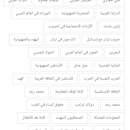
علي حجازي
المراسل الحربي
الإعلام المقاوم
التراث العربي
الدراما الغربية
العنصرية الصهيونية
الثورات في العالم العربي
إياون ماسك
الأزمات الاجتماعية في الحروب
حروب لبنان مع إسرائيل
النازحون في لبنان
اليهود والصهيونية
البحرين
الفنون في العالم العربي
الشواذ الجنسي
المثلية الجنسية
جبل عامل
الأساطير الصهيونية
الحرب النفسية في الحرب
فلسطين في الثقافة الغربية
الهند
الثقافة الفلسطينية
كتلة الوفاء للمقاومة
محمد رعد
محمد رعد
دونالد ترامب
حقوق النساء في الغرب
المعلومات المضللة
الصحافيون الشهداء
قناة طه للأطفال