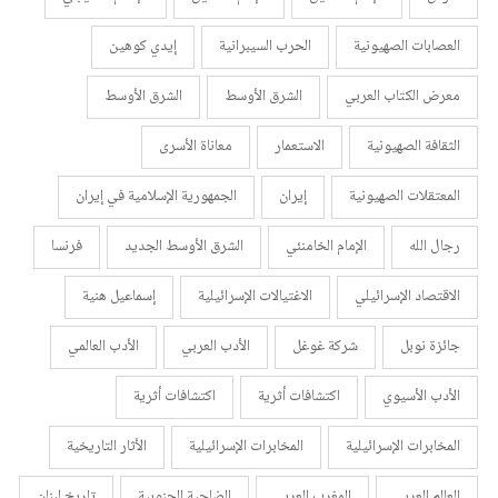
العصابات الصهيونية
الحرب السيبرانية
إيدي كوهين
معرض الكتاب العربي
الشرق الأوسط
الشرق الأوسط
الثقافة الصهيونية
الاستعمار
معاناة الأسرى
المعتقلات الصهيونية
إيران
الجمهورية الإسلامية في إيران
رجال الله
الإمام الخامنئي
الشرق الأوسط الجديد
فرنسا
الاقتصاد الإسرائيلي
الاغتيالات الإسرائيلية
إسماعيل هنية
جائزة نوبل
شركة غوغل
الأدب العربي
الأدب العالمي
الأدب الأسيوي
اكتشافات أثرية
اكتشافات أثرية
المخابرات الإسرائيلية
المخابرات الإسرائيلية
الأثار التاريخية
العالم العربي
المغرب العربي
الضاحية الجنوبية
تاريخ لبنان