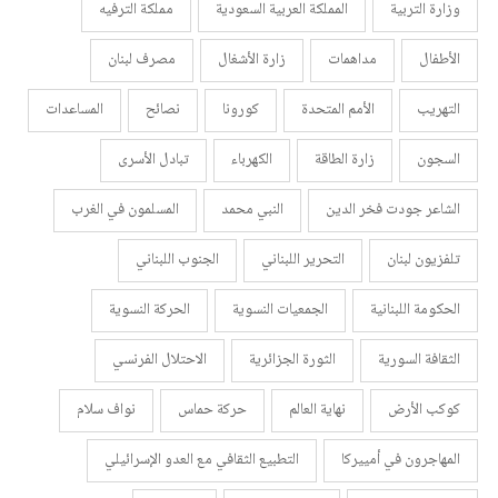
وزارة التربية
المملكة العربية السعودية
مملكة الترفيه
الأطفال
مداهمات
زارة الأشغال
مصرف لبنان
التهريب
الأمم المتحدة
كورونا
نصائح
المساعدات
السجون
زارة الطاقة
الكهرباء
تبادل الأسرى
الشاعر جودت فخر الدين
النبي محمد
المسلمون في الغرب
تلفزيون لبنان
التحرير اللبناني
الجنوب اللبناني
الحكومة اللبنانية
الجمعيات النسوية
الحركة النسوية
الثقافة السورية
الثورة الجزائرية
الاحتلال الفرنسي
كوكب الأرض
نهاية العالم
حركة حماس
نواف سلام
المهاجرون في أمييركا
التطبيع الثقافي مع العدو الإسرائيلي