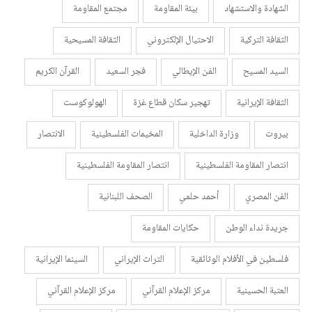
الشهادة والاستشهاد
بيئة المقاومة
مجتمع المقاومة
الثقافة التركية
الاحتيال الإلكتروني
الثقافة المسيحية
السيد المسيح
الفن الإيطالي
فجر السعيد
القرآن الكريم
الثقافة الإيرانية
تهجير سكان قطاع غزة
الهولوكوست
بيروت
وزارة الداخلية
المخيمات الفلسطينية
الانتصار
انتصار المقاومة الفلسطينية
انتصار المقاومة الفلسطينية
الفن المصري
أحمد حلمي
الصحف اللبنانية
جريدة نداء الوطن
حكايات المقاومة
فلسطين في الأفلام الوثائقية
التراث الإيراني
السينما الإيرانية
العتبة الحسينية
مركز الإعلام القرآني
مركز الإعلام القرآني