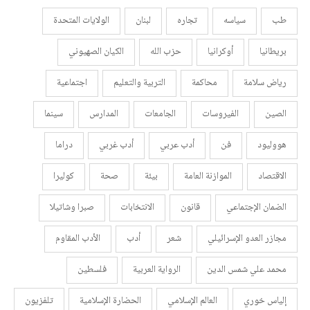
طب
سياسه
تجاره
لبنان
الولايات المتحدة
بريطانيا
أوكرانيا
حزب الله
الكيان الصهيوني
رياض سلامة
محاكمة
التربية والتعليم
اجتماعية
الصين
الفيروسات
الجامعات
المدارس
سينما
هووليود
فن
أدب عربي
أدب غربي
دراما
الاقتصاد
الموازنة العامة
بيئة
صحة
كوليرا
الضمان الإجتماعي
قانون
الانتخابات
صبرا وشاتيلا
مجازر العدو الإسرائيلي
شعر
أدب
الأدب المقاوم
محمد علي شمس الدين
الرواية العربية
فلسطين
إلياس خوري
العالم الإسلامي
الحضارة الإسلامية
تلفزيون