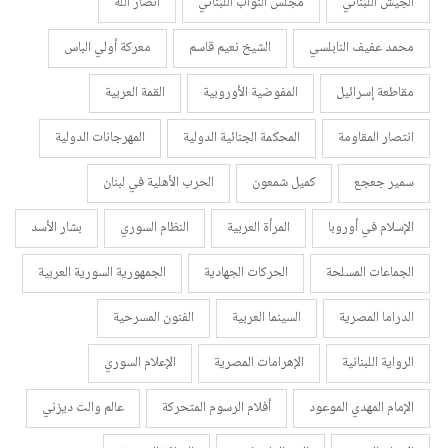
الجيش اللبناني
مجلس النواب اللبناني
أنصار الله
محمد عفيف النابلسي
الشيخ نعيم قاسم
معركة أولي الباس
مقاطعة إسرائيل
المفوضية الأوروبية
القمة العربية
انتصار المقاومة
المحكمة الجنائية الدولية
المهرجانات الدولية
سمير جعجع
كميل شمعون
الحرب الأهلية في لبنان
الإسلام في أوروبا
المرأة العربية
النظام السوري
بشار الأسد
الجماعات المسلحة
الحركات الجهادية
الجمهورية السورية العربية
الدراما المصرية
السينما العربية
الفنون المسرحية
الرواية اللبنانية
الإهرامات المصرية
الإعلام السوري
الإمام المهدي الموعود
أفلام الرسوم المتحركة
عالم والت ديزني