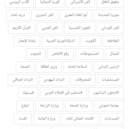
حقوق الطفل
الفن الأميركي
كوريا الشمالية
الأدب الروسي
سوريا الجديدة
أبو العلاء المعري
الفن السوري
دريد لحام
الفن الإيراني
الفنون الفارسية
الفن العربي
القرأن الكريم
المقاطعة
الكويت
الديكتاتورية العربية
إعادة الإعمار
الشمال
المستتوطنات
رفع الأنقاض
الجنوب
الرئيس اللبناني
السلامة العامة
وزير الطاقة
الصحة
المستشفيات
المحروقات
التراث اليهودي
التراث العراقي
اللاجئون اللبنانيون
فلسطين في الإعلام العربي
فيسبوك
جماعة الحوثي
وزارة الصحة
وزارة الزراعة
البقاع
الصيدليات
الاتحاد العمالي العام
وزارة المالية
الفساد