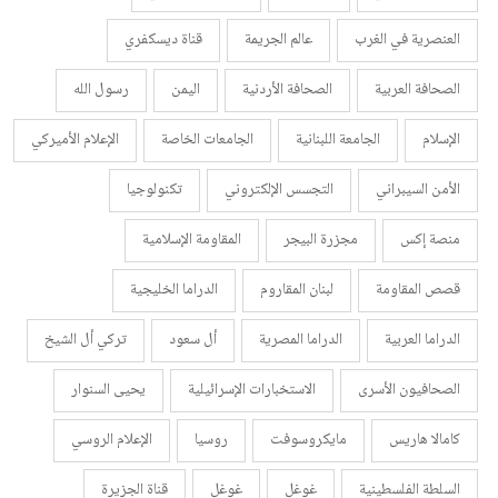
العنصرية في الغرب
عالم الجريمة
قناة ديسكفري
الصحافة العربية
الصحافة الأردنية
اليمن
رسول الله
الإسلام
الجامعة اللبنانية
الجامعات الخاصة
الإعلام الأميركي
الأمن السيبراني
التجسس الإلكتروني
تكنولوجيا
منصة إكس
مجزرة البيجر
المقاومة الإسلامية
قصص المقاومة
لبنان المقاروم
الدراما الخليجية
الدراما العربية
الدراما المصرية
أل سعود
تركي أل الشيخ
الصحافيون الأسرى
الاستخبارات الإسرائيلية
يحيى السنوار
كامالا هاريس
مايكروسوفت
روسيا
الإعلام الروسي
السلطة الفلسطينية
غوغل
غوغل
قناة الجزيرة