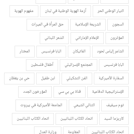
التيار الوطني الحر
أزمة الهوية الوطنية في لبنان
مفهوم الهوية
السجون
الشريعة الإسلامية
حق المرأة في الميراث
المؤثرون
الإعلام الإماراتي
الشعر اللبناني
الشاعر إلياس لحود
الفاتيكان
البابا فرنسيس
المختار
البابا فرنسيس
المجتمع الإسرائيلي
أطفال فلسطين
السفارة الأميركية
الفن التشكيلي
ابن طفيل
حي بن يقظان
الإستراتيجية الدفاعية
قناة بي بي سي
المؤرخون الجدد
توم سيغيف
الثنائي الشيعي
الجامعة الأميركية في بيروت
كاريزما السيد
اتحاد الكتّاب اللبنانيين
اتحاد الكتّاب اللبنانيين
اتحاد الكتّاب اللبنانيين
المقاومة
وزارة العدل