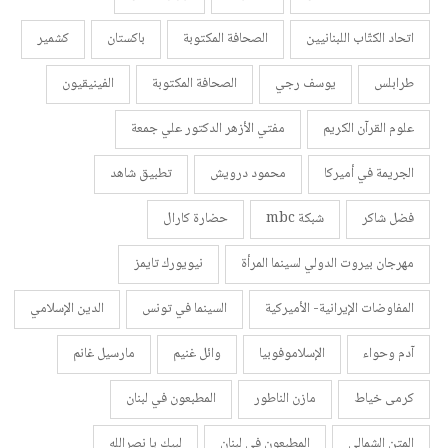
اتحاد الكتّاب اللبنانيين
الصحافة المكتوبة
باكستان
كشمير
طرابلس
يوسف رجي
الصحافة المكتوبة
الفينيقيون
علوم القرآن الكريم
مفتي الأزهر الدكتور علي جمعة
الجريمة في أميركا
محمود درويش
تطبيق شاهد
فضل شاكر
شبكة mbc
حضارة كارال
مهرجان بيروت الدولي لسينما المرأة
نيويورك تايمز
المفاوضات الإيرانية- الأميركية
السينما في تونس
الدين الإسلامي
آدم وحواء
الإسلاموفوبيا
وائل غنيم
مارسيل غانم
كرمى خياط
مازن الناطور
المطبعون في لبنان
المتن الشمالي
المطبعون في لبنان
لبيك يا نصرالله