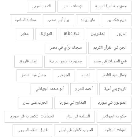
جمهورية ليبيا العربية
الإسفاف الفني
الأدب الغربي
وليم شكسبير
مايا زيادة
بيار أبي صعب
معاداة السامية
الدروز
المغتربين
قناة mbc
الموازنة
مقابر
الجن في القرآن الكريم
سجناء الرأي في مصر
قمع الحريات في مصر
جمهورية مصر العربية
الملك فاروق
جمال عبد الناصر
النساء
الجرحى
جمال عبد الناصر
تاريخ بني أمية
أحمد الشرع
أبو محمد الجولاني
العلويون في سوريا
المذابح في سوريا
الحرب على لبنان
حكومة الجولاني
السيادة في لبنان
الجماعات التكفيرية في سوريا
القوات اللبنانية
الحرب الأهلية في لبنان
فلول النظام السوري