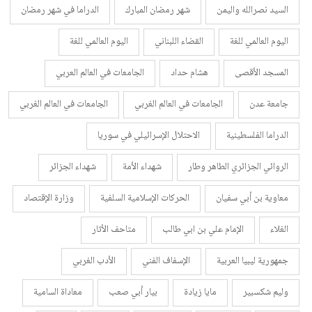
السيد نصرالله واليمن
شهر رمضان المبارك
الدراما في شهر رمضان
اليوم العالمي للغة
القضاء اللبناني
اليوم العالمي للغة
المسجد الأقصى
هشام حداد
الجامعات في العالم العربي
جامعة عدن
الجامعات في العالم الغربي
الجامعات في العالم الغربي
الدراما الفلسطينية
الاحتلال الإسرائيلي في سوريا
الروائي الجزائري الطاهر وطار
شهداء الأمة
شهداء الجزائر
معاوية بن أبي سفيان
الحركات الإسلامية السلفية
وزارة الإقتصاد
الغلاء
الإمام علي بن ابي طالب
متاحف الأثار
جمهورية ليبيا العربية
الإسفاف الفني
الأدب الغربي
وليم شكسبير
مايا زيادة
بيار أبي صعب
معاداة السامية