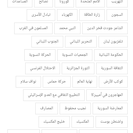
التهريب
الأمم المتحدة
كورونا
نصائح
المساعدات
السجون
زارة الطاقة
الكهرباء
تبادل الأسرى
الشاعر جودت فخر الدين
النبي محمد
المسلمون في الغرب
تلفزيون لبنان
التحرير اللبناني
الجنوب اللبناني
الحكومة اللبنانية
الجمعيات النسوية
الحركة النسوية
الثقافة السورية
الثورة الجزائرية
الاحتلال الفرنسي
كوكب الأرض
نهاية العالم
حركة حماس
نواف سلام
المهاجرون في أمييركا
التطبيع الثقافي مع العدو الإسرائيلي
المعارضة السورية
نجيب محفوظ
المصارف
واشنطن بوست
المكسيك
خليج المكسيك