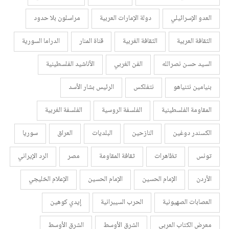
العدو الإسرائيلي
دولة الإمارات العربية
مراسلون بلا حدود
الثقافة العربية
الثقافة الغربية
قناة المنار
الدراما السورية
السيد حسن نصرالله
الفن الغربي
الأناشيد الفلسطينية
بنيامين نتنياهو
نتفلكس
الرئيس بشار الأسد
المقاومة الفلسطينية
الفلسفة الروسية
الفلسفة الغربية
الكسندر دوغين
النازحين
البلديات
العراق
سوريا
تونس
تظاهرات
ثقافة المقاومة
مصر
الرد الإيراني
الأردن
الإمام الحسين
الإمام الحسين
الإعلام الخليجي
العصابات الصهيونية
الحرب السيبرانية
إيدي كوهين
معرض الكتاب العربي
الشرق الأوسط
الشرق الأوسط