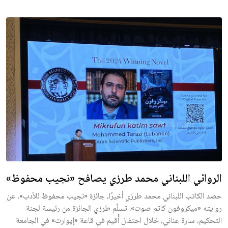
الروائي اللبناني محمد طرزي يصافح «نجيب محفوظ»
حصد الكاتب اللبناني محمد طرزي أخيرًا، جائزة «نجيب محفوظ للأدب»، عن
روايته «ميكروفون كاتم صوت». تسلّم طرزي الجائزة من رئيسة لجنة
التحكيم، سارة عناني، خلال احتفال أُقيم في قاعة «إيوارت» في الجامعة