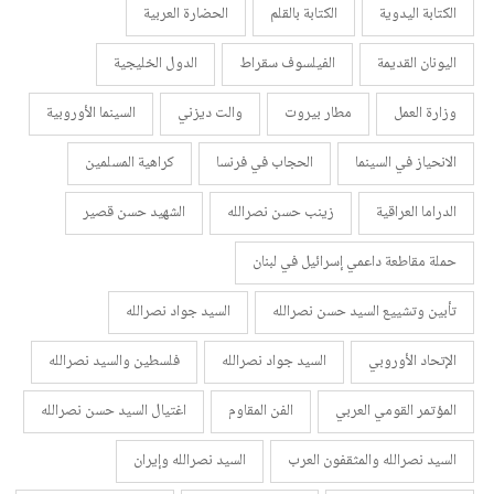
الكتابة اليدوية
الكتابة بالقلم
الحضارة العربية
اليونان القديمة
الفيلسوف سقراط
الدول الخليجية
وزارة العمل
مطار بيروت
والت ديزني
السينما الأوروبية
الانحياز في السينما
الحجاب في فرنسا
كراهية المسلمين
الدراما العراقية
زينب حسن نصرالله
الشهيد حسن قصير
حملة مقاطعة داعمي إسرائيل في لبنان
تأبين وتشييع السيد حسن نصرالله
السيد جواد نصرالله
الإتحاد الأوروبي
السيد جواد نصرالله
فلسطين والسيد نصرالله
المؤتمر القومي العربي
الفن المقاوم
اغتيال السيد حسن نصرالله
السيد نصرالله والمثقفون العرب
السيد نصرالله وإيران