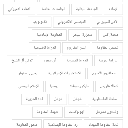
الإسلام
الجامعة اللبنانية
الجامعات الخاصة
الإعلام الأميركي
الأمن السيبراني
التجسس الإلكتروني
تكنولوجيا
منصة إكس
مجزرة البيجر
المقاومة الإسلامية
قصص المقاومة
لبنان المقاروم
الدراما الخليجية
الدراما العربية
الدراما المصرية
أل سعود
تركي أل الشيخ
الصحافيون الأسرى
الاستخبارات الإسرائيلية
يحيى السنوار
كامالا هاريس
مايكروسوفت
روسيا
الإعلام الروسي
السلطة الفلسطينية
غوغل
غوغل
قناة الجزيرة
ونستون تشرشل
الهولوكست
شهداء المقاومة
قادة المقاومة الشهداء
رد المقاومة الإسلامية
محور المقاومة