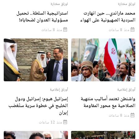
اوراق مختارة
اوراق مختارة
محمد ماراندي... حين انهارت
استراتيجية السلطة.. تحميل
السردية الصهيونية على الهواء
مسؤولية العدوان لضحاياه!
منذ 8 ساعات
منذ 8 ساعات
أوراق إعلامية
أوراق إعلامية
واشنطن تعتمد أساليب منتهية
إسرائيل هيوم: إسرائيل ودول
الصلاحية مع محور المقاومة
الخليج في خطوة سرية ستُغضب
إيران
منذ 8 ساعات
منذ 12 ساعات