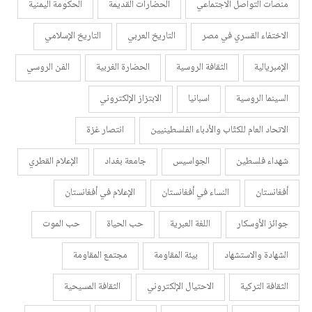
منصات التواصل الاجتماعي
الحضارات القديمة
الحكومة اليمنية
الاختفاء القسري في مصر
التاريخ العربي
التاريخ الإسلامي
الإمبريالية
الثقافة الروسية
الحضارة الغربية
الفن الروسي
السينما الروسية
اسبانيا
الابتزاز الإلكتروني
الاتحاد العام للكتّاب والأدباء الفلسطينيين
انتصار غزة
شهداء فلسطين
الجواسيس
جامعة بغداد
الإعلام القطري
أفغانستان
النساء في أفغانستان
الإعلام في أفغانستان
جوائز الأوسكار
اللغة العبرية
حب الحياة
حب الموت
الشهادة والاستشهاد
بيئة المقاومة
مجتمع المقاومة
الثقافة التركية
الاحتيال الإلكتروني
الثقافة المسيحية