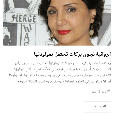
الروائية نجوى بركات تحتفل بمولودتها
يُختتم اللقاء، بتوقيع الكاتبة بركات لروايتها الجديدة، وسائر رواياتها
السابقة. يُذكر أنّ رواية «غيبة مي»، تحكي قصّة «مي»، التي تجاوزت
الثمانين من عمرها، وتعيش وحيدة في بيروت، بعدما سافر ولداها وأوكلا
أمر الاعتناء بها إلى ناطور العمارة «يوسف»، وطبيب العائلة «داود».
منذ 4 أشهر
المزيد