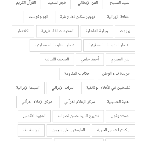
السيد المسيح
الفن الإيطالي
فجر السعيد
القرآن الكريم
الثقافة الإيرانية
تهجير سكان قطاع غزة
الهولوكوست
بيروت
وزارة الداخلية
المخيمات الفلسطينية
الانتصار
انتصار المقاومة الفلسطينية
انتصار المقاومة الفلسطينية
الفن المصري
أحمد حلمي
الصحف اللبنانية
جريدة نداء الوطن
حكايات المقاومة
فلسطين في الأفلام الوثائقية
التراث الإيراني
السينما الإيرانية
العتبة الحسينية
مركز الإعلام القرآني
مركز الإعلام القرآني
المستشرقون
تشييع السيد حسن نصرالله
الشهيد الأقدس
أوكسترا شمس الحرية
المايسترو علي باجوق
ابن بطوطة