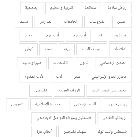
رياض سلامة
محاكمة
التربية والتعليم
اجتماعية
الصين
الفيروسات
الجامعات
المدارس
سينما
هووليود
فن
أدب عربي
أدب غربي
دراما
الاقتصاد
الموازنة العامة
بيئة
صحة
كوليرا
الضمان الإجتماعي
قانون
الانتخابات
صبرا وشاتيلا
مجازر العدو الإسرائيلي
شعر
أدب
الأدب المقاوم
محمد علي شمس الدين
الرواية العربية
فلسطين
إلياس خوري
العالم الإسلامي
الحضارة الإسلامية
تلفزيون
بريطانيا العظمى
فلسطين ومواقع التواصل الاجتماعي
فلسطين وتيك توك
شهداء فلسطين
أبطال غزة