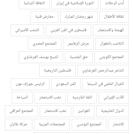
أدب الرحلات
الثورة الإسلامية في إيران
الثقافة اللبنانية
ثقافة الأطفال
شهر رمضان المبارك
معارض فنية
الهيمنة والاستعمار
فلسطين في الفن الغربي
الشعب الأميركي
التلاعب بالعقول
مرض الزهايمر
المجتمع المصري
المجتمع الكويتي
حق الجنسية
الشيخ يوسف القرضاوي
الشاعر عبدالرحمن القرضاوي
فلسطين التاريخية
الخيال العلمي في السينما
الفن السعودي
الرئيس جوزف عون
الأدب الإيراني
اللغة الفارسية
نخب الاستعمار
السياحة
الدول الخليجية
القوانين
نخب الاستعمار
المجتمع العراقي
الانتحار
المجتمع التونسي
المجتمعات العربية
حركة طالبان