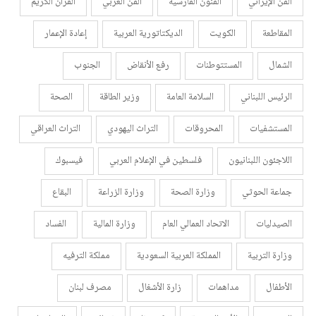
الفن الإيراني
الفنون الفارسية
الفن العربي
القرأن الكريم
المقاطعة
الكويت
الديكتاتورية العربية
إعادة الإعمار
الشمال
المستتوطنات
رفع الأنقاض
الجنوب
الرئيس اللبناني
السلامة العامة
وزير الطاقة
الصحة
المستشفيات
المحروقات
التراث اليهودي
التراث العراقي
اللاجئون اللبنانيون
فلسطين في الإعلام العربي
فيسبوك
جماعة الحوثي
وزارة الصحة
وزارة الزراعة
البقاع
الصيدليات
الاتحاد العمالي العام
وزارة المالية
الفساد
وزارة التربية
المملكة العربية السعودية
مملكة الترفيه
الأطفال
مداهمات
زارة الأشغال
مصرف لبنان