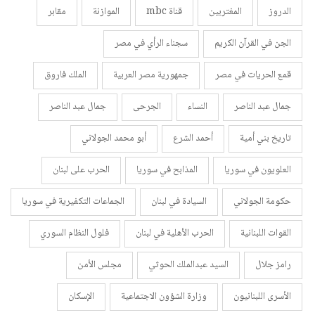
الدروز
المغتربين
قناة mbc
الموازنة
مقابر
الجن في القرآن الكريم
سجناء الرأي في مصر
قمع الحريات في مصر
جمهورية مصر العربية
الملك فاروق
جمال عبد الناصر
النساء
الجرحى
جمال عبد الناصر
تاريخ بني أمية
أحمد الشرع
أبو محمد الجولاني
العلويون في سوريا
المذابح في سوريا
الحرب على لبنان
حكومة الجولاني
السيادة في لبنان
الجماعات التكفيرية في سوريا
القوات اللبنانية
الحرب الأهلية في لبنان
فلول النظام السوري
رامز جلال
السيد عبدالملك الحوثي
مجلس الأمن
الأسرى اللبنانيون
وزارة الشؤون الاجتماعية
الإسكان