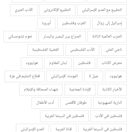
التطبيع مع العدو الإسرائيلي
التطبيع الإلكتروني
الأدب العبري
إسرائيل إلى زوال
الغرب وفلسطين
أوروبا
الحرب العالمية الثالثة
الصراع بين اليمين واليسار
نعوم تشومسكي
ناجي العلي
الأدب الفلسطيني
القضية الفلسطينية
معرض الكتاب
فلسطين
لبنان المقاوم
هوليوود
هوليوود
جيل z
الموساد الإسرائيلي
قطاع التعليم في غزة
الأخبار الكاذبة
الإبادة الجماعية
شهداء الصحافة والإعلام
النازية الصهيونية
طوفان الأقصى
أدب الأطفال
فلسطين في الأدب
فلسطين في السينما العربية
فلسطين في السينما الغربية
قناة العربية
العدو الإسرائيلي