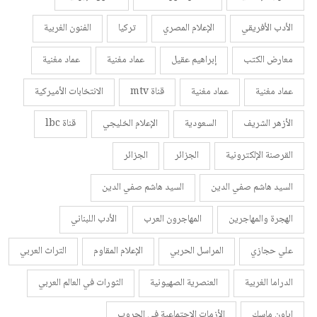
الأدب الأفريقي
الإعلام المصري
تركيا
الفنون الغربية
معارض الكتب
إبراهيم عقيل
عماد مغنية
عماد مغنية
عماد مغنية
عماد مغنية
قناة mtv
الانتخابات الأميركية
الأزهر الشريف
السعودية
الإعلام الخليجي
قناة lbc
القرصنة الإلكترونية
الجزائر
الجزائر
السيد هاشم صفي الدين
السيد هاشم صفي الدين
الهجرة والمهاجرين
المهاجرون العرب
الأدب اللبناني
علي حجازي
المراسل الحربي
الإعلام المقاوم
التراث العربي
الدراما الغربية
العنصرية الصهيونية
الثورات في العالم العربي
إياون ماسك
الأزمات الاجتماعية في الحروب