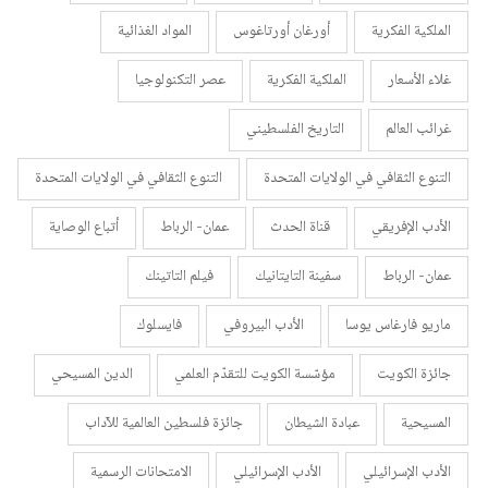
الملكية الفكرية
أورغان أورتاغوس
المواد الغذائية
غلاء الأسعار
الملكية الفكرية
عصر التكنولوجيا
غرائب العالم
التاريخ الفلسطيني
التنوع الثقافي في الولايات المتحدة
التنوع الثقافي في الولايات المتحدة
الأدب الإفريقي
قناة الحدث
عمان- الرباط
أتباع الوصاية
عمان- الرباط
سفينة التايتانيك
فيلم التاتينك
ماريو فارغاس يوسا
الأدب البيروفي
فايسلوك
جائزة الكويت
مؤسّسة الكويت للتقدّم العلمي
الدين المسيحي
المسيحية
عبادة الشيطان
جائزة فلسطين العالمية للآداب
الأدب الإسرائيلي
الأدب الإسرائيلي
الامتحانات الرسمية