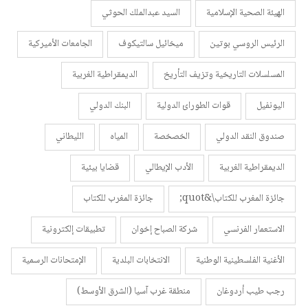
الهيئة الصحية الإسلامية
السيد عبدالملك الحوثي
الرئيس الروسي بوتين
ميخائيل سالتيكوف
الجامعات الأميركية
المسلسلات التاريخية وتزيف التأريخ
الديمقراطية الغربية
اليونفيل
قوات الطورائ الدولية
البنك الدولي
صندوق النقد الدولي
الخصخصة
المياه
الليطاني
الديمقراطية الغربية
الأدب الإيطالي
قضايا بيئية
جائزة المغرب للكتاب\&quot;
جائزة المغرب للكتاب
الاستعمار الفرنسي
شركة الصباح إخوان
تطبيقات إلكترونية
الأغنية الفلسطينية الوطنية
الانتخابات البلدية
الإمتحانات الرسمية
رجب طيب أردوغان
منطقة غرب آسيا (الشرق الأوسط)