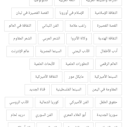
الدراما والسينما الغربية
اللغة العربية
تكنولوجيا
الثقافة الإسلامية
الإسلام في أوروبا
القصة القصيرة في لبنان
القصة القصيرة
راغب علامة
الفن اللبناني
الثقافة في العالم
الثقافة الهندية
وكالة الأنروا
الشعر العربي
الشعر المقاوم
أدب الأطفال
الأدب اليمني
السينما المصرية
عالم الإنترنت
العالم الرقمي
التطورات العلمية
الأبحاث العلمية
السينما الأميركية
مايكل مور
الثقافة الأميركية
المقاومة في اليمن
السينما الفلسطينية
قناة الجديد
حقوق الطفل
الفن الأميركي
كوريا الشمالية
الأدب الروسي
سوريا الجديدة
أبو العلاء المعري
الفن السوري
دريد لحام