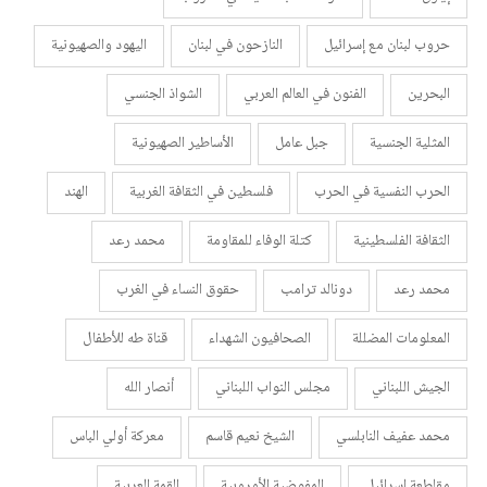
حروب لبنان مع إسرائيل
النازحون في لبنان
اليهود والصهيونية
البحرين
الفنون في العالم العربي
الشواذ الجنسي
المثلية الجنسية
جبل عامل
الأساطير الصهيونية
الحرب النفسية في الحرب
فلسطين في الثقافة الغربية
الهند
الثقافة الفلسطينية
كتلة الوفاء للمقاومة
محمد رعد
محمد رعد
دونالد ترامب
حقوق النساء في الغرب
المعلومات المضللة
الصحافيون الشهداء
قناة طه للأطفال
الجيش اللبناني
مجلس النواب اللبناني
أنصار الله
محمد عفيف النابلسي
الشيخ نعيم قاسم
معركة أولي الباس
مقاطعة إسرائيل
المفوضية الأوروبية
القمة العربية