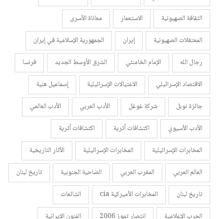
الثقافة الصهيونية
الاستعمار
معاناة الأسرى
المعتقلات الصهيونية
إيران
الجمهورية الإسلامية في إيران
رجال الله
الإمام الخامنئي
الشرق الأوسط الجديد
فرنسا
الاقتصاد الإسرائيلي
الاغتيالات الإسرائيلية
إسماعيل هنية
جائزة نوبل
شركة غوغل
الأدب العربي
الأدب العالمي
الأدب الأسيوي
اكتشافات أثرية
اكتشافات أثرية
المخابرات الإسرائيلية
المخابرات الإسرائيلية
الأثار التاريخية
العالم العربي
المغرب العربي
الضاحية الجنوبية
تاريخ لبنان
تاريخ لبنان
المخابرات الأميركية cia
الشائعات
الحرب الإعلامية
انتصار تموز 2006
الفنون الإيرانية