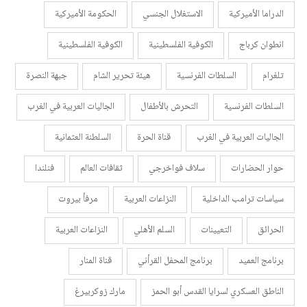
الدراما الأميركية
الاستغلال الجنسي
الحكومة الأميركية
انطوان كرباج
الكوفية الفلسطينية
الكوفية الفلسطينية
تلغرام
السلطات الفرنسية
هيئة تحرير الشام
جبهة النصرة
السلطات الفرنسية
التحرش بالأطفال
الجاليات العربية في الغرب
الجاليات العربية في الغرب
قناة الحرة
السلطنة العثمانية
حوار الحضارات
سلاف فواخرجي
ثقافات العالم
فنلندا
سياسات ترامب الداخلية
النزاعات العربية
مرفأ بيروت
الحرائق
التعيينات
السلم الأهلي
النزاعات العربية
برنامج العميد
برنامج المحفل القرأني
قناة المنار
الناطق العسكري لسرايا القدس أبو الحمز
مارك زوكربيرغ