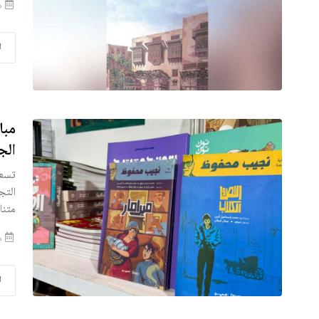
منذ
ا
مبا
الج
تسعى
التج
متنا
منذ
ا