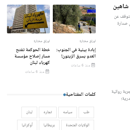
 شاهين
يتوقف عن
ي صدارة
اوراق مختارة
اوراق مختارة
إبادة بيئية في الجنوب:
خطة الحوكمة تفتح
العدو يسرق الزيتون!
مسار إصلاح مؤسسة
كهرباء لبنان
منذ 6 ساعات
منذ 6 ساعات
 المصري محمد جبريل (1938 - 2025)، عن تجربة روائية
كلمات المفتاحية
رية؛
طب
سياسه
تجاره
لبنان
الولايات المتحدة
بريطانيا
أوكرانيا