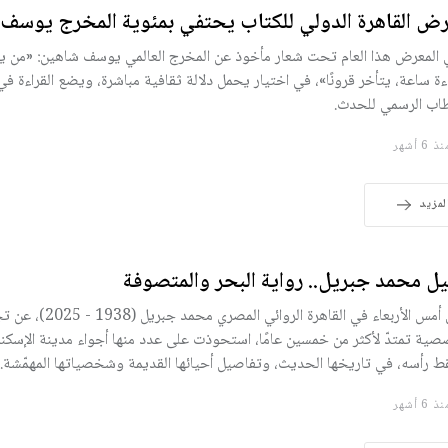
ض القاهرة الدولي للكتاب يحتفي بمئوية المخرج يوسف
 المعرض هذا العام تحت شعار مأخوذ عن المخرج العالمي يوسف شاهين: «من 
اءة ساعة، يتأخر قرونًا»، في اختيار يحمل دلالة ثقافية مباشرة، ويضع القراءة ف
اب الرسمي للحدث.
 6 أشهر
لمزيد
ل محمد جبريل.. رواية البحر والمتصوفة
رحل أمس الأربعاء في القاهرة الروائي
ية تمتدّ لأكثر من خمسين عامًا، استحوذت على عدد منها أجواء مدينة الإسكند
 رأسه، في تاريخها الحديث، وتفاصيل أحيائها القديمة وشخصياتها المهمّشة.
 6 أشهر