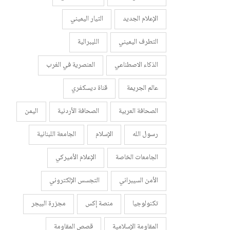
الإعلام الجديد
التيار اليميني
التطرف اليميني
الليبرالية
الذكاء الاصطناعي
العنصرية في الغرب
عالم الجريمة
قناة ديسكفري
الصحافة العربية
الصحافة الأردنية
اليمن
رسول الله
الإسلام
الجامعة اللبنانية
الجامعات الخاصة
الإعلام الأميركي
الأمن السيبراني
التجسس الإلكتروني
تكنولوجيا
منصة إكس
مجزرة البيجر
المقاومة الإسلامية
قصص المقاومة