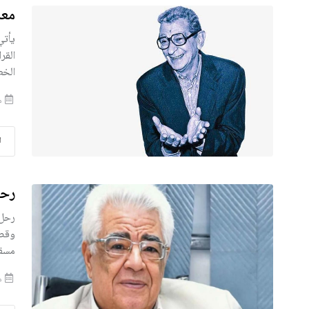
معر
يأتي
القر
الخط
منذ
ا
رحي
وقصص
مسقط
منذ