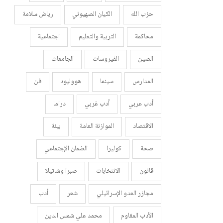
حزب الله
الكيان الصهيوني
رياض سلامة
محاكمة
التربية والتعليم
اجتماعية
الصين
الفيروسات
الجامعات
المدارس
سينما
هووليود
فن
أدب عربي
أدب غربي
دراما
الاقتصاد
الموازنة العامة
بيئة
صحة
كوليرا
الضمان الإجتماعي
قانون
الانتخابات
صبرا وشاتيلا
مجازر العدو الإسرائيلي
شعر
أدب
الأدب المقاوم
محمد علي شمس الدين