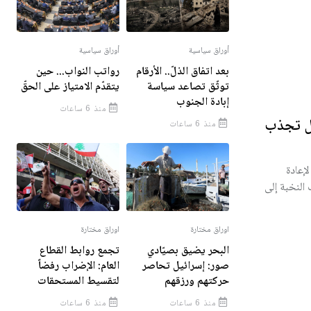
أوراق سياسية
أوراق سياسية
بعد اتفاق الذلّ.. الأرقام
رواتب النواب... حين
توثّق تصاعد سياسة
يتقدّم الامتياز على الحقّ
إبادة الجنوب
منذ 6 ساعات
هل تجذب
منذ 6 ساعات
إعادة
النخبة إلى
اوراق مختارة
اوراق مختارة
البحر يضيق بصيّادي
تجمع روابط القطاع
صور: إسرائيل تحاصر
العام: الإضراب رفضاً
حركتهم ورزقهم
لتقسيط المستحقات
منذ 6 ساعات
منذ 6 ساعات