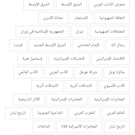
معرض الكتاب العربي
الشرق الأوسط
الشرق الأوسط
الثقافة الصهيونية
الاستعمار
معاناة الأسرى
المعتقلات الصهيونية
إيران
الجمهورية الإسلامية في إيران
رجال الله
الإمام الخامنئي
الشرق الأوسط الجديد
فرنسا
الاقتصاد الإسرائيلي
الاغتيالات الإسرائيلية
إسماعيل هنية
جائزة نوبل
شركة غوغل
الأدب العربي
الأدب العالمي
الأدب الأسيوي
اكتشافات أثرية
اكتشافات أثرية
المخابرات الإسرائيلية
المخابرات الإسرائيلية
الأثار التاريخية
العالم العربي
المغرب العربي
الضاحية الجنوبية
تاريخ لبنان
تاريخ لبنان
المخابرات الأميركية cia
الشائعات