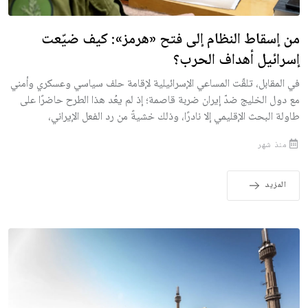
من إسقاط النظام إلى فتح «هرمز»: كيف ضيّعت
إسرائيل أهداف الحرب؟
في المقابل، تلقّت المساعي الإسرائيلية لإقامة حلف سياسي وعسكري وأمني
مع دول الخليج ضدّ إيران ضربة قاصمة؛ إذ لم يعُد هذا الطرح حاضرًا على
طاولة البحث الإقليمي إلا نادرًا، وذلك خشيةً من رد الفعل الإيراني،
منذ شهر
المزيد