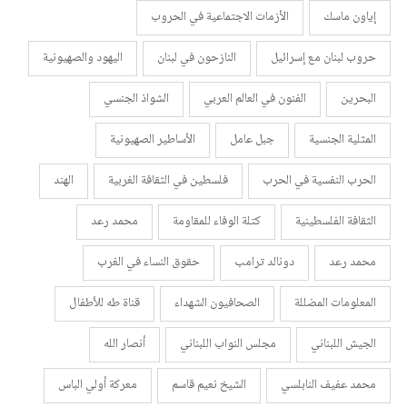
إياون ماسك
الأزمات الاجتماعية في الحروب
حروب لبنان مع إسرائيل
النازحون في لبنان
اليهود والصهيونية
البحرين
الفنون في العالم العربي
الشواذ الجنسي
المثلية الجنسية
جبل عامل
الأساطير الصهيونية
الحرب النفسية في الحرب
فلسطين في الثقافة الغربية
الهند
الثقافة الفلسطينية
كتلة الوفاء للمقاومة
محمد رعد
محمد رعد
دونالد ترامب
حقوق النساء في الغرب
المعلومات المضللة
الصحافيون الشهداء
قناة طه للأطفال
الجيش اللبناني
مجلس النواب اللبناني
أنصار الله
محمد عفيف النابلسي
الشيخ نعيم قاسم
معركة أولي الباس