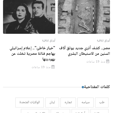
أوراق ثقافية
أوراق ثقافية
مصر.. كشف أثري جديد يوثق آلاف
"خيار خاطئ".. إعلام إسرائيلي
السنين من الاستيطان البشري
يهاجم فنانة مصرية تخلت عن
يهوديتها
منذ 19 ساعات
منذ 19 ساعات
كلمات المفتاحية
طب
سياسه
تجاره
لبنان
الولايات المتحدة