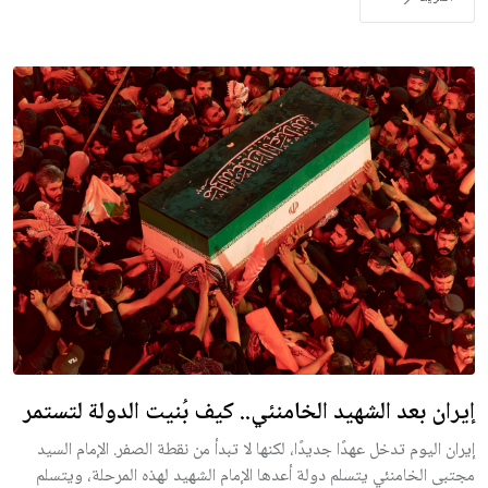
إيران بعد الشهيد الخامنئي.. كيف بُنيت الدولة لتستمر
إيران اليوم تدخل عهدًا جديدًا، لكنها لا تبدأ من نقطة الصفر. الإمام السيد
مجتبى الخامنئي يتسلم دولة أعدها الإمام الشهيد لهذه المرحلة، ويتسلم