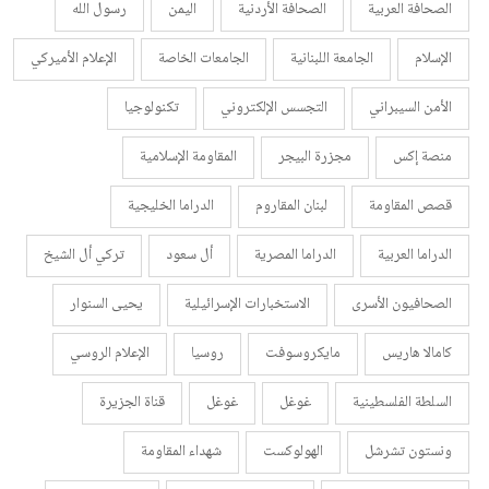
الصحافة العربية
الصحافة الأردنية
اليمن
رسول الله
الإسلام
الجامعة اللبنانية
الجامعات الخاصة
الإعلام الأميركي
الأمن السيبراني
التجسس الإلكتروني
تكنولوجيا
منصة إكس
مجزرة البيجر
المقاومة الإسلامية
قصص المقاومة
لبنان المقاروم
الدراما الخليجية
الدراما العربية
الدراما المصرية
أل سعود
تركي أل الشيخ
الصحافيون الأسرى
الاستخبارات الإسرائيلية
يحيى السنوار
كامالا هاريس
مايكروسوفت
روسيا
الإعلام الروسي
السلطة الفلسطينية
غوغل
غوغل
قناة الجزيرة
ونستون تشرشل
الهولوكست
شهداء المقاومة