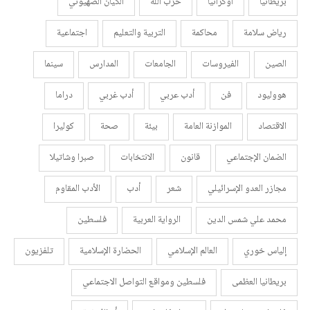
بريطانيا
أوكرانيا
حزب الله
الكيان الصهيوني
رياض سلامة
محاكمة
التربية والتعليم
اجتماعية
الصين
الفيروسات
الجامعات
المدارس
سينما
هووليود
فن
أدب عربي
أدب غربي
دراما
الاقتصاد
الموازنة العامة
بيئة
صحة
كوليرا
الضمان الإجتماعي
قانون
الانتخابات
صبرا وشاتيلا
مجازر العدو الإسرائيلي
شعر
أدب
الأدب المقاوم
محمد علي شمس الدين
الرواية العربية
فلسطين
إلياس خوري
العالم الإسلامي
الحضارة الإسلامية
تلفزيون
بريطانيا العظمى
فلسطين ومواقع التواصل الاجتماعي