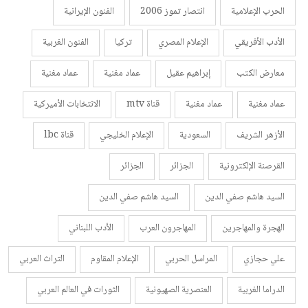
الحرب الإعلامية
انتصار تموز 2006
الفنون الإيرانية
الأدب الأفريقي
الإعلام المصري
تركيا
الفنون الغربية
معارض الكتب
إبراهيم عقيل
عماد مغنية
عماد مغنية
عماد مغنية
عماد مغنية
قناة mtv
الانتخابات الأميركية
الأزهر الشريف
السعودية
الإعلام الخليجي
قناة lbc
القرصنة الإلكترونية
الجزائر
الجزائر
السيد هاشم صفي الدين
السيد هاشم صفي الدين
الهجرة والمهاجرين
المهاجرون العرب
الأدب اللبناني
علي حجازي
المراسل الحربي
الإعلام المقاوم
التراث العربي
الدراما الغربية
العنصرية الصهيونية
الثورات في العالم العربي