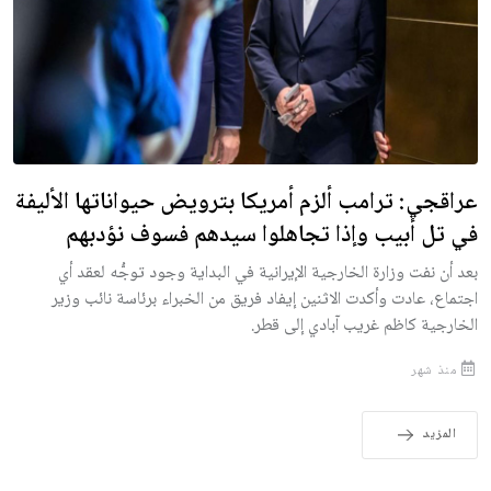
عراقجي: ترامب ألزم أمريكا بترويض حيواناتها الأليفة
في تل أبيب وإذا تجاهلوا سيدهم فسوف نؤدبهم
بعد أن نفت وزارة الخارجية الإيرانية في البداية وجود توجُّه لعقد أي
اجتماع، عادت وأكدت الاثنين إيفاد فريق من الخبراء برئاسة نائب وزير
الخارجية كاظم غريب آبادي إلى قطر.
منذ شهر
المزيد