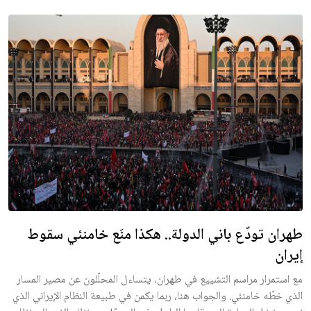
طهران تودّع باني الدولة.. هكذا منَع خامنئي سقوط
إيران
مع استمرار مراسم التشييع في طهران، يتساءل المحلّلون عن مصير المسار
الذي خطّه خامنئي. والجواب هنا، ربما يكمن في طبيعة النظام الإيراني الذي