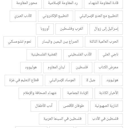
قادة المقاومة الشهداء
رد المقاومة الإسلامية
محور المقاومة
التطبيع مع العدو الإسرائيلي
التطبيع الإلكتروني
الأدب العبري
إسرائيل إلى زوال
الغرب وفلسطين
أوروبا
الحرب العالمية الثالثة
الصراع بين اليمين واليسار
نعوم تشومسكي
ناجي العلي
الأدب الفلسطيني
القضية الفلسطينية
معرض الكتاب
فلسطين
لبنان المقاوم
هوليوود
هوليوود
جيل z
الموساد الإسرائيلي
قطاع التعليم في غزة
الأخبار الكاذبة
الإبادة الجماعية
شهداء الصحافة والإعلام
النازية الصهيونية
طوفان الأقصى
أدب الأطفال
فلسطين في الأدب
فلسطين في السينما العربية