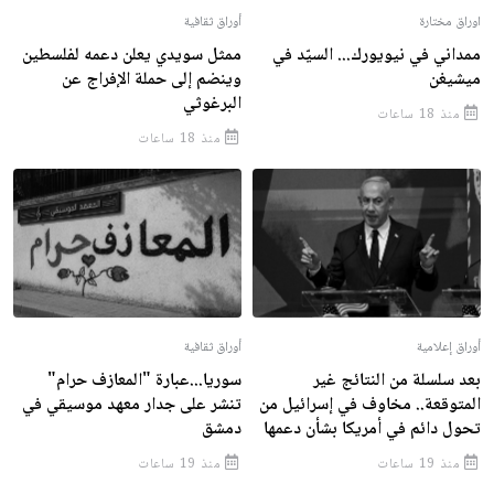
اوراق مختارة
أوراق ثقافية
ممداني في نيويورك... السيّد في
ممثل سويدي يعلن دعمه لفلسطين
ميشيغن
وينضم إلى حملة الإفراج عن
البرغوثي
منذ 18 ساعات
منذ 18 ساعات
أوراق إعلامية
أوراق ثقافية
بعد سلسلة من النتائج غير
سوريا...عبارة "المعازف حرام"
المتوقعة.. مخاوف في إسرائيل من
تنشر على جدار معهد موسيقي في
تحول دائم في أمريكا بشأن دعمها
دمشق
منذ 19 ساعات
منذ 19 ساعات