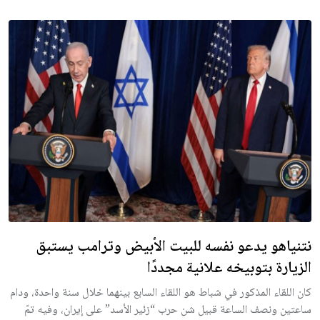
نتنياهو يدعو نفسه للبيت الأبيض وترامب يستبق
الزيارة بتوبيخه علانية مجددًا
كان اللقاء المذكور في شباط هو اللقاء السابع بينهما خلال سنة واحدة، ودام
ساعتين ونصف الساعة قبيل شن حرب “زئير الأسد” على إيران، وفيه تمّ