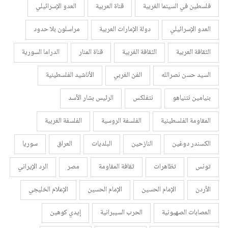
فلسطين في السينما الغربية
قناة العربية
العدو الإسرائيلي
العدو الإسرائيلي
دولة الإمارات العربية
مراسلون بلا حدود
الثقافة العربية
الثقافة الغربية
قناة المنار
الدراما السورية
السيد حسن نصرالله
الفن الغربي
الأناشيد الفلسطينية
بنيامين نتنياهو
نتفلكس
الرئيس بشار الأسد
المقاومة الفلسطينية
الفلسفة الروسية
الفلسفة الغربية
الكسندر دوغين
النازحين
البلديات
العراق
سوريا
تونس
تظاهرات
ثقافة المقاومة
مصر
الرد الإيراني
الأردن
الإمام الحسين
الإمام الحسين
الإعلام الخليجي
العصابات الصهيونية
الحرب السيبرانية
إيدي كوهين