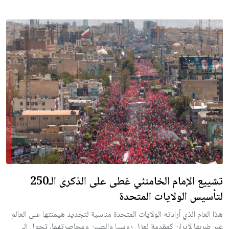
تشييع الإمام الخامنئي غطى على الذكرى الـ250
لتأسيس الولايات المتحدة
هذا العام الذي أرادته الولايات المتحدة مناسبة لتجديد هيمنتها على العالم
عبر ضربها لإيران كمقدمة لعزل روسيا والصين ومحاصرتهما، تحول إلى