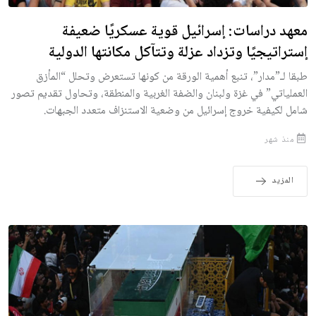
معهد دراسات: إسرائيل قوية عسكريًا ضعيفة
إستراتيجيًا وتزداد عزلة وتتآكل مكانتها الدولية
طبقا لـ”مدار”، تنبع أهمية الورقة من كونها تستعرض وتحلل “المأزق
العملياتي” في غزة ولبنان والضفة الغربية والمنطقة، وتحاول تقديم تصور
شامل لكيفية خروج إسرائيل من وضعية الاستنزاف متعدد الجبهات.
منذ شهر
المزيد