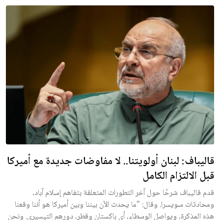
قاليباف: لبنان أولويتنا.. لا مفاوضات جديدة مع أميركا
قبل الالتزام الكامل
قدم قاليباف شرحًا حول آخر التطورات المتعلقة بتفاهم إسلام آباد،
ومحادثات سويسرا. وقال: "ما يحدث الآن بيننا وبين أميركا هو أننا وقعنا
هذه المذكرة، ويواصل الوسطاء، أي باكستان وقطر، دورهم التيسيري. ونحن