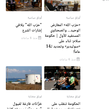
أوراق سياسية
أوراق سياسية
«حزب الله» المعارض
"حزب الله" يلاقي
الوحيد... والصحناوي
إشارات الشرع
المستفيد الأول | حكومة
منذ 6 ساعات
سلام: ثناء على
«سوليدير» وتمديد لـ14
عاماً!
منذ 6 ساعات
اوراق مختارة
اوراق مختارة
الحكومة تنقلب على
خزّانات فارغة لفيول