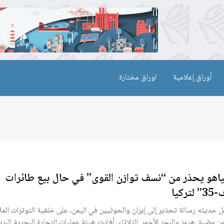
أوراق إعلامية
اوراق مختارة
ياهو يحذر من “نسف توازن القوى” في حال بيع طائرات
لتركيا
 حديثه رسالة تحذير إلى إيران والحوثيين في اليمن، على خلفية التوترات الم
ن مضيق هرمز والبحر الأحمر. الثلاثاء، أفادت هيئة عمليات التجارة البحرية البري