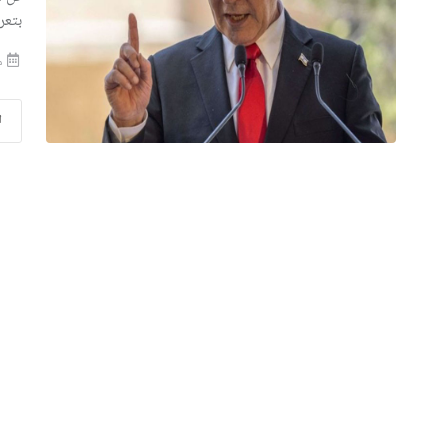
بتعرض ث
من
ا