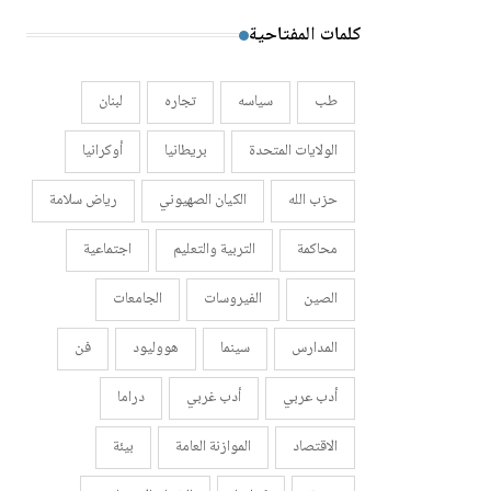
كلمات المفتاحية
طب
سياسه
تجاره
لبنان
الولايات المتحدة
بريطانيا
أوكرانيا
حزب الله
الكيان الصهيوني
رياض سلامة
محاكمة
التربية والتعليم
اجتماعية
الصين
الفيروسات
الجامعات
المدارس
سينما
هووليود
فن
أدب عربي
أدب غربي
دراما
الاقتصاد
الموازنة العامة
بيئة