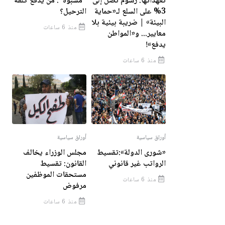
تعهداتها: رسوم تصل إلى
"مشبوه": مَن يدفع كلفة
3% على السلع لـ«حماية
الترحيل؟
البيئة» | ضريبة بيئية بلا
منذ 6 ساعات
معايير... و«المواطن
يدفع»!
منذ 6 ساعات
أوراق سياسية
أوراق سياسية
«شورى الدولة»:تقسيط
مجلس الوزراء يخالف
الرواتب غير قانوني
القانون: تقسيط
مستحقات الموظفين
منذ 6 ساعات
مرفوض
منذ 6 ساعات