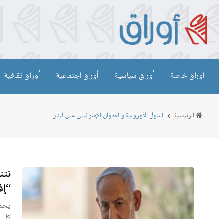
اوراق خاصة
أوراق سياسية
أوراق اجتماعية
أوراق ثقافية
الرئيسية
الدول الأوروبية والعدوان الإسرائيلي على لبنان
نتن
“إف-35” 
يحمل
كل م