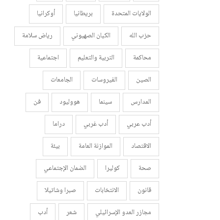
الولايات المتحدة
بريطانيا
أوكرانيا
حزب الله
الكيان الصهيوني
رياض سلامة
محاكمة
التربية والتعليم
اجتماعية
الصين
الفيروسات
الجامعات
المدارس
سينما
هووليود
فن
أدب عربي
أدب غربي
دراما
الاقتصاد
الموازنة العامة
بيئة
صحة
كوليرا
الضمان الإجتماعي
قانون
الانتخابات
صبرا وشاتيلا
مجازر العدو الإسرائيلي
شعر
أدب