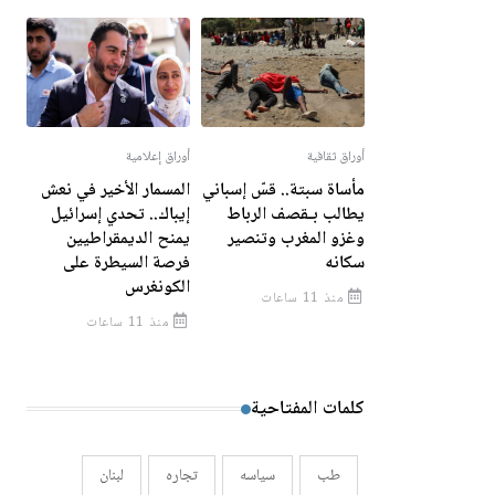
أوراق ثقافية
أوراق إعلامية
مأساة سبتة.. قسّ إسباني
المسمار الأخير في نعش
يطالب بـقصف الرباط
إيباك.. تحدي إسرائيل
وغزو المغرب وتنصير
يمنح الديمقراطيين
سكانه
فرصة السيطرة على
الكونغرس
منذ 11 ساعات
منذ 11 ساعات
كلمات المفتاحية
طب
سياسه
تجاره
لبنان