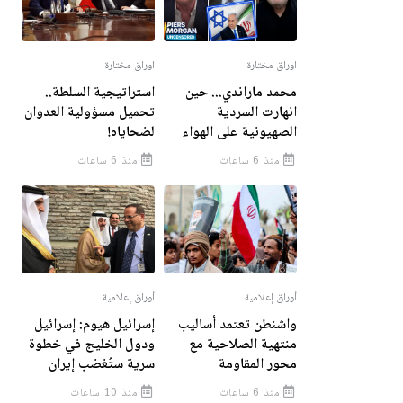
اوراق مختارة
اوراق مختارة
محمد ماراندي... حين
استراتيجية السلطة..
انهارت السردية
تحميل مسؤولية العدوان
الصهيونية على الهواء
لضحاياه!
منذ 6 ساعات
منذ 6 ساعات
أوراق إعلامية
أوراق إعلامية
واشنطن تعتمد أساليب
إسرائيل هيوم: إسرائيل
منتهية الصلاحية مع
ودول الخليج في خطوة
محور المقاومة
سرية ستُغضب إيران
منذ 6 ساعات
منذ 10 ساعات