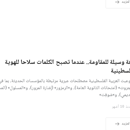
لمزيد
غة وسيلة للمقاومة.. عندما تصبح الكلمات سلاحا للهوية
لسطينية
عبت العربية الفلسطينية مصطلحات عبرية مرتبطة بالمؤسسات الحديثة، بما ف
جروت» (امتحانات الثانوية العامة)، و»الرمزور» (إشارة المرور)، و»المسلول» (المس
اديمي)، و»شوفِت»
10 أشهر
لمزيد