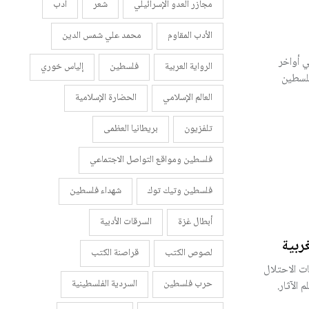
مجازر العدو الإسرائيلي
شعر
أدب
الأدب المقاوم
محمد علي شمس الدين
ي أواخر
الرواية العربية
فلسطين
إلياس خوري
فلسطين
العالم الإسلامي
الحضارة الإسلامية
تلفزيون
بريطانيا العظمى
فلسطين ومواقع التواصل الاجتماعي
فلسطين وتيك توك
شهداء فلسطين
أبطال غزة
السرقات الأدبية
ربية
لصوص الكتب
قراصنة الكتب
ت الاحتلال
حرب فلسطين
السردية الفلسطينية
الآثار.