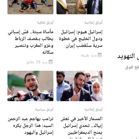
أوراق إعلامية
أوراق ثقافية
إسرائيل هيوم: إسرائيل
مأساة سبتة.. قسّ إسباني
ودول الخليج في خطوة
يطالب بـقصف الرباط
سرية ستُغضب إيران
وغزو المغرب وتنصير
سكانه
التهويد
منذ دقيقة
منذ 53 دقائق
يقع فوق
أوراق إعلامية
أوراق سياسية
المسمار الأخير في نعش
ترامب يهاجم عبد الرحمن
إيباك.. تحدي إسرائيل
السيد: هذا الرجل يكره
يمنح الديمقراطيين
إسرائيل واليهود