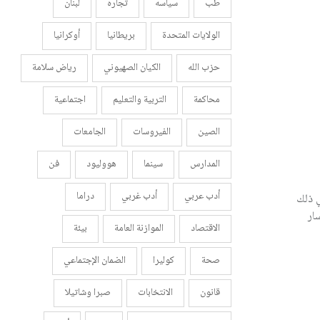
طب
سياسه
تجاره
لبنان
الولايات المتحدة
بريطانيا
أوكرانيا
حزب الله
الكيان الصهيوني
رياض سلامة
محاكمة
التربية والتعليم
اجتماعية
الصين
الفيروسات
الجامعات
المدارس
سينما
هووليود
فن
أدب عربي
أدب غربي
دراما
ي ذلك
ار
الاقتصاد
الموازنة العامة
بيئة
صحة
كوليرا
الضمان الإجتماعي
قانون
الانتخابات
صبرا وشاتيلا