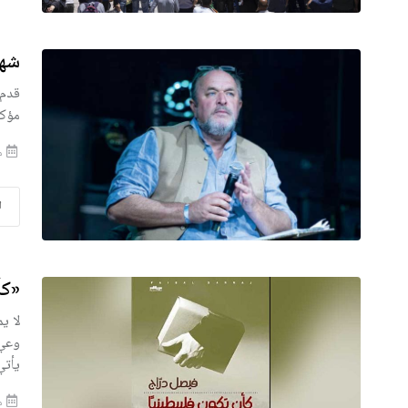
شها
قدم 
مؤكد
منذ 
ا
«كأ
لا ي
وعي 
يأتي
منذ 