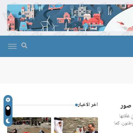
 صور
اخر الاخبار
ٍ غطّتها
طنون، كما