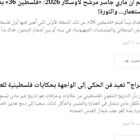
فيلم آن ماري جاسر مرشّح لأوس
ستعمار... والثورة!
من هناك يبدأ فيلم «فلسطين 36»، من تلك اللحظة الأولى التي أُهين فيها أو
ش البريطاني والميليشيات الصهيونية، في بيته أو بين أشجار الزيتون، هناك بدأ 
 7 أشهر
لمزيد
اج" تعيد فن الحكي إلى الواجهة بحكايات فلسطينية للعا
 بأن التاريخ الشفوي الفلسطيني من حكايات وخرافات هو تاريخ غير مادي يُسمع
مُكمّل مادي يتمثل في العمارة والملبس والمأكل. لذلك، سعينا إلى دمج هذين الع
رنا بلدة كفر عقب شمال القدس المحتلة
 8 أشهر