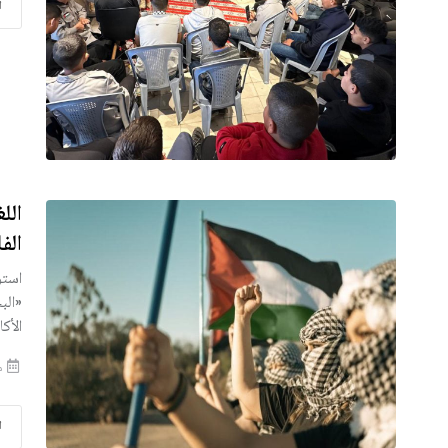
ا
الل
الف
استو
«الب
الأك
منذ 
ا