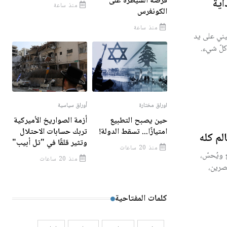
فرصة السيطرة على
كار 2026: «فلسطين 36» بداية
منذ ساعة
الكونغرس
منذ ساعة
ل فلسطيني على يد
كلّ شيء.
اوراق مختارة
أوراق سياسية
حين يصبح التطبيع
أزمة الصواريخ الأميركية
امتيازًا... تسقط الدولة!
تربك حسابات الاحتلال
لم كله
وتثير قلقًا في "تل أبيب"
منذ 20 ساعات
 ويُحسّ،
منذ 20 ساعات
نصرين،
كلمات المفتاحية