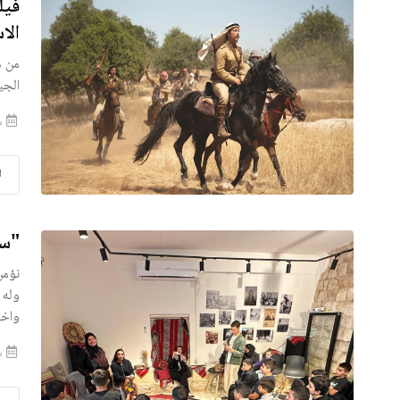
الا
الجي
منذ
ا
"سر
نؤمن
وله 
واخت
منذ