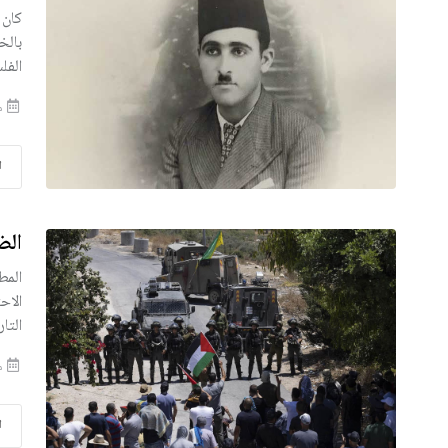
كان 
بالخ
الفلسط
منذ 
ا
الض
المط
الاح
التار
منذ 
ا