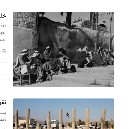
خلي
تعدّ
العه
المح
منذ 
ا
تقر
يستع
لطمس