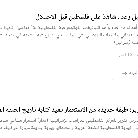
ل رعد.. شاهدٌ على فلسطين قبل الاحتلال
 أعماله من أقدم وأهم التوثيقات الفوتوغرافية الفلسطينية لكلّ تفاصيل الحياة ف
د العثماني والانتداب البريطاني، في الوقت الذي يتوزع فيه أرشيفه في متحف 
لتة (إسرائيل)
10 أشهر
لمزيد
ير: طبقة جديدة من الاستعمار تعيد كتابة تاريخ الضفة الغ
رض تقرير للمركز الفلسطيني للدراسات الإسرائيلية (مدار) استمرار مساعي سلطا
 الهوية الفلسطينية للضفة الغربية واستبدالها بهوية جديدة مزوّرة بتوظيف علم 