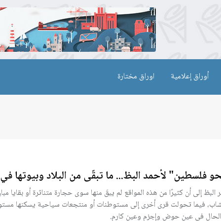
أوراق إعلامية
اوراق مختارة
و فلسطين" لأحمد البظ... ما تبقّى من البلاد وبيوتها في
 البظ إلى أن كثيرًا من هذه المواقع لم يبقَ منها سوى حجارة متناثرة أو بقايا مبان
شاب، فيما تحولت قرى أخرى إلى مستوطنات أو منتجعات سياحية يسكنها مستو
لحال في عين حوض وإجزم وعين كارم.