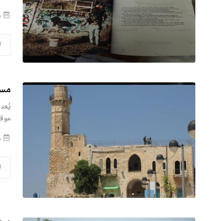
من
ا
مسج
يُعد
موقع
من
ا