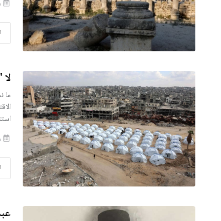
منذ 
ا
لا 
ما ن
الاق
استث
منذ 
ا
عبد