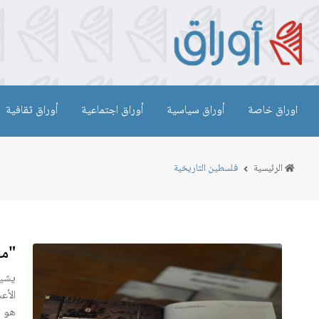
اوراق خاصة
أوراق سياسية
أوراق اجتماعية
أوراق ثقافية
الرئيسية
فلسطين التاريخية
"مح
يشير
الأع
هو ا