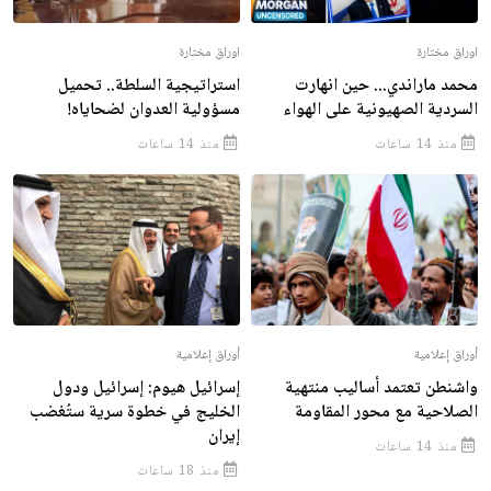
اوراق مختارة
اوراق مختارة
محمد ماراندي... حين انهارت
استراتيجية السلطة.. تحميل
السردية الصهيونية على الهواء
مسؤولية العدوان لضحاياه!
منذ 14 ساعات
منذ 14 ساعات
أوراق إعلامية
أوراق إعلامية
واشنطن تعتمد أساليب منتهية
إسرائيل هيوم: إسرائيل ودول
الصلاحية مع محور المقاومة
الخليج في خطوة سرية ستُغضب
إيران
منذ 14 ساعات
منذ 18 ساعات