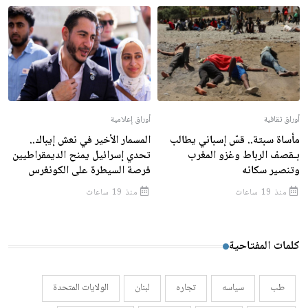
أوراق ثقافية
أوراق إعلامية
مأساة سبتة.. قسّ إسباني يطالب
المسمار الأخير في نعش إيباك..
بـقصف الرباط وغزو المغرب
تحدي إسرائيل يمنح الديمقراطيين
وتنصير سكانه
فرصة السيطرة على الكونغرس
منذ 19 ساعات
منذ 19 ساعات
كلمات المفتاحية
طب
سياسه
تجاره
لبنان
الولايات المتحدة