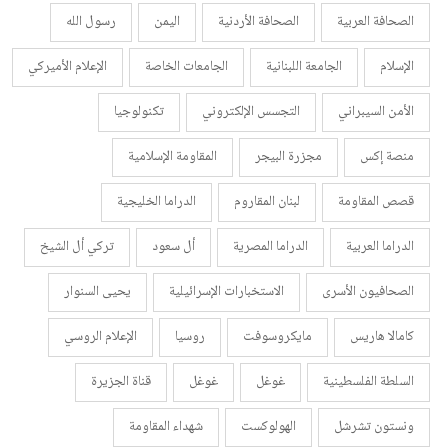
الصحافة العربية
الصحافة الأردنية
اليمن
رسول الله
الإسلام
الجامعة اللبنانية
الجامعات الخاصة
الإعلام الأميركي
الأمن السيبراني
التجسس الإلكتروني
تكنولوجيا
منصة إكس
مجزرة البيجر
المقاومة الإسلامية
قصص المقاومة
لبنان المقاروم
الدراما الخليجية
الدراما العربية
الدراما المصرية
أل سعود
تركي أل الشيخ
الصحافيون الأسرى
الاستخبارات الإسرائيلية
يحيى السنوار
كامالا هاريس
مايكروسوفت
روسيا
الإعلام الروسي
السلطة الفلسطينية
غوغل
غوغل
قناة الجزيرة
ونستون تشرشل
الهولوكست
شهداء المقاومة