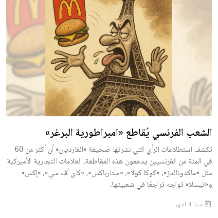
الشعب الفرنسي يُقاطع «امبراطورية البرغر»
تكشف استطلاعات الرأي التي نشرتها صحيفة «الغارديان» أن أكثر من 60
في المئة من الفرنسيين يدعمون هذه المقاطعة. العلامات التجارية الأميركية
مثل «ماكدونالدز»، «كوكا كولا»، «ستارباكس»، «كاي أف سي»، «إكس»
و«تيسلا» تواجه تراجعًا في شعبيتها،
منذ 4 أشهر