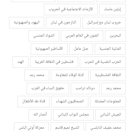
إياون ماسك
الأزمات الاجتماعية في الحروب
حروب لبنان مع إسرائيل
النازحون في لبنان
اليهود والصهيونية
البحرين
الفنون في العالم العربي
الشواذ الجنسي
المثلية الجنسية
جبل عامل
الأساطير الصهيونية
الحرب النفسية في الحرب
فلسطين في الثقافة الغربية
الهند
الثقافة الفلسطينية
كتلة الوفاء للمقاومة
محمد رعد
محمد رعد
دونالد ترامب
حقوق النساء في الغرب
المعلومات المضللة
الصحافيون الشهداء
قناة طه للأطفال
الجيش اللبناني
مجلس النواب اللبناني
أنصار الله
محمد عفيف النابلسي
الشيخ نعيم قاسم
معركة أولي الباس