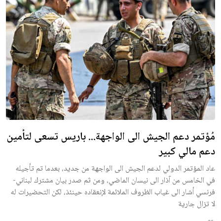
مُؤتمر دعم الجيش الى الواجهة... باريس تسعى لتأمين
دعم مالي كبير
عاد المؤتمر الدولي لدعم الجيش الى الواجهة من جديد، بعدما تم تأجيله
في الخامس من آذار الى نيسان الماضي، ومن ثم صدر بيان مشترك لبناني-
فرنسي أشار الى غياب الظروف الملائمة لإنعقاده حينئذ، لكن التحضيرات له
لا تزال جارية