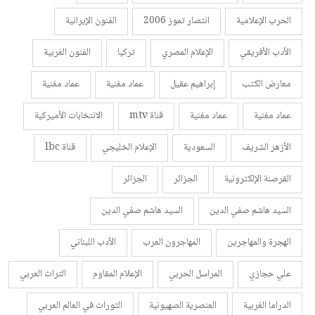
الحرب الإعلامية
انتصار تموز 2006
الفنون الإيرانية
الأدب الأفريقي
الإعلام المصري
تركيا
الفنون الغربية
معارض الكتب
إبراهيم عقيل
عماد مغنية
عماد مغنية
عماد مغنية
عماد مغنية
قناة mtv
الانتخابات الأميركية
الأزهر الشريف
السعودية
الإعلام الخليجي
قناة lbc
القرصنة الإلكترونية
الجزائر
الجزائر
السيد هاشم صفي الدين
السيد هاشم صفي الدين
الهجرة والمهاجرين
المهاجرون العرب
الأدب اللبناني
علي حجازي
المراسل الحربي
الإعلام المقاوم
التراث العربي
الدراما الغربية
العنصرية الصهيونية
الثورات في العالم العربي