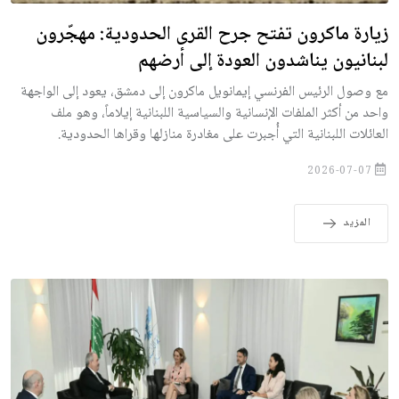
زيارة ماكرون تفتح جرح القرى الحدودية: مهجّرون
لبنانيون يناشدون العودة إلى أرضهم
مع وصول الرئيس الفرنسي إيمانويل ماكرون إلى دمشق، يعود إلى الواجهة
واحد من أكثر الملفات الإنسانية والسياسية اللبنانية إيلاماً، وهو ملف
العائلات اللبنانية التي أُجبرت على مغادرة منازلها وقراها الحدودية.
2026-07-07
المزيد