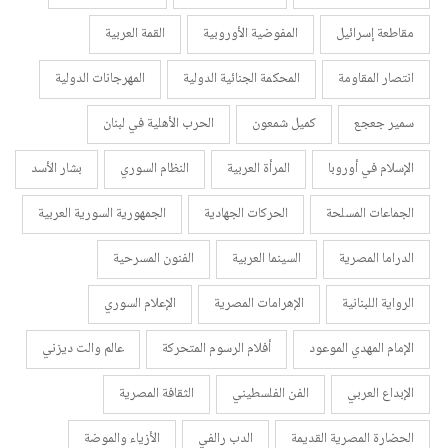
مقاطعة إسرائيل
المفوضية الأوروبية
القمة العربية
انتصار المقاومة
المحكمة الجنائية الدولية
المهرجانات الدولية
سمير جعجع
كميل شمعون
الحرب الأهلية في لبنان
الإسلام في أوروبا
المرأة العربية
النظام السوري
بشار الأسد
الجماعات المسلحة
الحركات الجهادية
الجمهورية السورية العربية
الدراما المصرية
السينما العربية
الفنون المسرحية
الرواية اللبنانية
الإهرامات المصرية
الإعلام السوري
الإمام المهدي الموعود
أفلام الرسوم المتحركة
عالم والت ديزني
الإبداع العربي
الفن الفلسطيني
الثقافة المصرية
الحضارة المصرية القديمة
الدب رالفي
الأزياء والموضة