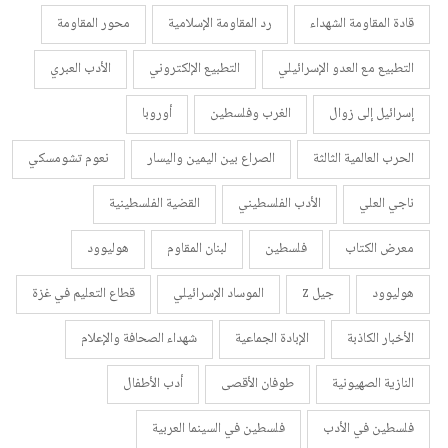
قادة المقاومة الشهداء
رد المقاومة الإسلامية
محور المقاومة
التطبيع مع العدو الإسرائيلي
التطبيع الإلكتروني
الأدب العبري
إسرائيل إلى زوال
الغرب وفلسطين
أوروبا
الحرب العالمية الثالثة
الصراع بين اليمين واليسار
نعوم تشومسكي
ناجي العلي
الأدب الفلسطيني
القضية الفلسطينية
معرض الكتاب
فلسطين
لبنان المقاوم
هوليوود
هوليوود
جيل z
الموساد الإسرائيلي
قطاع التعليم في غزة
الأخبار الكاذبة
الإبادة الجماعية
شهداء الصحافة والإعلام
النازية الصهيونية
طوفان الأقصى
أدب الأطفال
فلسطين في الأدب
فلسطين في السينما العربية