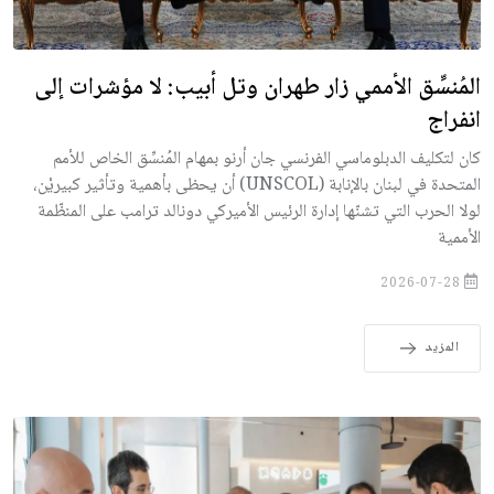
المُنسِّق الأممي زار طهران وتل أبيب: لا مؤشرات إلى
انفراج
كان لتكليف الدبلوماسي الفرنسي جان أرنو بمهام المُنسِّق الخاص للأمم
المتحدة في لبنان بالإنابة (UNSCOL) أن يحظى بأهمية وتأثير كبيريْن،
لولا الحرب التي تشنّها إدارة الرئيس الأميركي دونالد ترامب على المنظّمة
الأممية
2026-07-28
المزيد