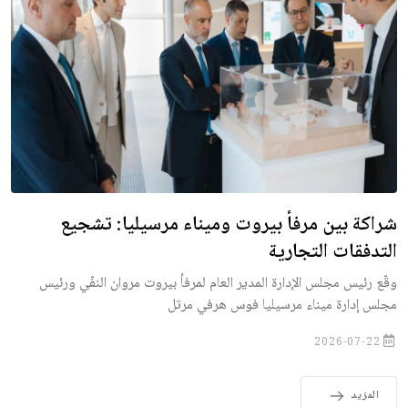
شراكة بين مرفأ بيروت وميناء مرسيليا: تشجيع
التدفقات التجارية
وقّع رئيس مجلس الإدارة المدير العام لمرفأ بيروت مروان النفّي ورئيس
مجلس إدارة ميناء مرسيليا فوس هرفي مرتل
2026-07-22
المزيد