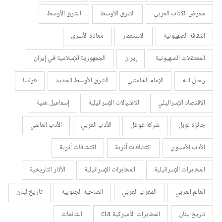
معرض الكتاب العربي
الشرق الأوسط
الشرق الأوسط
الثقافة الصهيونية
الاستعمار
معاناة الأسرى
المعتقلات الصهيونية
إيران
الجمهورية الإسلامية في إيران
رجال الله
الإمام الخامنئي
الشرق الأوسط الجديد
فرنسا
الاقتصاد الإسرائيلي
الاغتيالات الإسرائيلية
إسماعيل هنية
جائزة نوبل
شركة غوغل
الأدب العربي
الأدب العالمي
الأدب الأسيوي
اكتشافات أثرية
اكتشافات أثرية
المخابرات الإسرائيلية
المخابرات الإسرائيلية
الأثار التاريخية
العالم العربي
المغرب العربي
الضاحية الجنوبية
تاريخ لبنان
تاريخ لبنان
المخابرات الأميركية cia
الشائعات