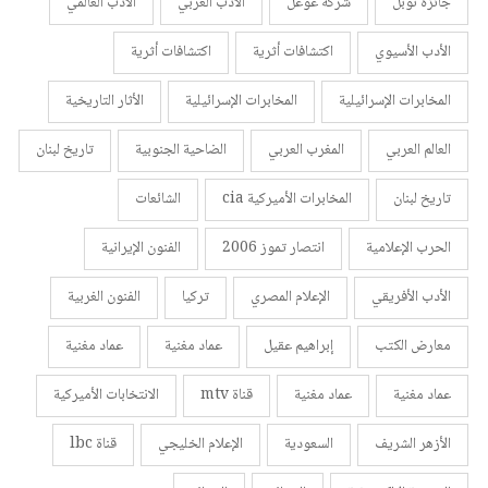
جائزة نوبل
شركة غوغل
الأدب العربي
الأدب العالمي
الأدب الأسيوي
اكتشافات أثرية
اكتشافات أثرية
المخابرات الإسرائيلية
المخابرات الإسرائيلية
الأثار التاريخية
العالم العربي
المغرب العربي
الضاحية الجنوبية
تاريخ لبنان
تاريخ لبنان
المخابرات الأميركية cia
الشائعات
الحرب الإعلامية
انتصار تموز 2006
الفنون الإيرانية
الأدب الأفريقي
الإعلام المصري
تركيا
الفنون الغربية
معارض الكتب
إبراهيم عقيل
عماد مغنية
عماد مغنية
عماد مغنية
عماد مغنية
قناة mtv
الانتخابات الأميركية
الأزهر الشريف
السعودية
الإعلام الخليجي
قناة lbc