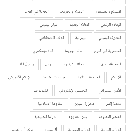
الإسلام والمسلمون
الإعلام والحريات
الحرية في الغرب
الإعلام الرقمي
الإعلام الجديد
التيار اليميني
التطرف اليميني
الليبرالية
الذكاء الاصطناعي
العنصرية في الغرب
عالم الجريمة
قناة ديسكفري
الصحافة العربية
الصحافة الأردنية
اليمن
رسول الله
الإسلام
الجامعة اللبنانية
الجامعات الخاصة
الإعلام الأميركي
الأمن السيبراني
التجسس الإلكتروني
تكنولوجيا
منصة إكس
مجزرة البيجر
المقاومة الإسلامية
قصص المقاومة
لبنان المقاروم
الدراما الخليجية
الدراما العربية
الدراما المصرية
أل سعود
تركي أل الشيخ