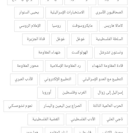
الصحافيون الأسرى
الاستخبارات الإسرائيلية
يحيى السنوار
كامالا هاريس
مايكروسوفت
روسيا
الإعلام الروسي
السلطة الفلسطينية
غوغل
غوغل
قناة الجزيرة
ونستون تشرشل
الهولوكست
شهداء المقاومة
قادة المقاومة الشهداء
رد المقاومة الإسلامية
محور المقاومة
التطبيع مع العدو الإسرائيلي
التطبيع الإلكتروني
الأدب العبري
إسرائيل إلى زوال
الغرب وفلسطين
أوروبا
الحرب العالمية الثالثة
الصراع بين اليمين واليسار
نعوم تشومسكي
ناجي العلي
الأدب الفلسطيني
القضية الفلسطينية
معرض الكتاب
فلسطين
لبنان المقاوم
هوليوود