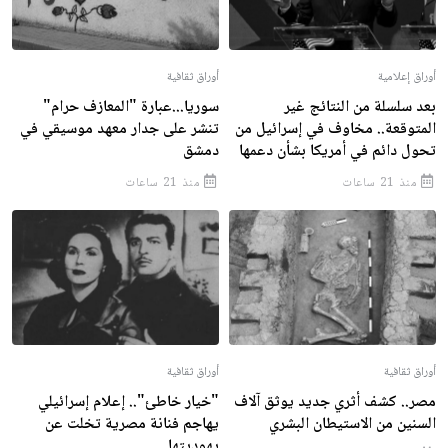
أوراق إعلامية
أوراق ثقافية
بعد سلسلة من النتائج غير
سوريا...عبارة "المعازف حرام"
المتوقعة.. مخاوف في إسرائيل من
تنشر على جدار معهد موسيقي في
تحول دائم في أمريكا بشأن دعمها
دمشق
منذ 21 ساعات
منذ 21 ساعات
أوراق ثقافية
أوراق ثقافية
مصر.. كشف أثري جديد يوثق آلاف
"خيار خاطئ".. إعلام إسرائيلي
السنين من الاستيطان البشري
يهاجم فنانة مصرية تخلت عن
يهوديتها