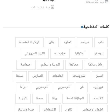
منذ 22 ساعات
منذ 22 ساعات
كلمات المفتاحية
طب
سياسه
تجاره
لبنان
الولايات المتحدة
بريطانيا
أوكرانيا
حزب الله
الكيان الصهيوني
رياض سلامة
محاكمة
التربية والتعليم
اجتماعية
الصين
الفيروسات
الجامعات
المدارس
سينما
هووليود
فن
أدب عربي
أدب غربي
دراما
الاقتصاد
الموازنة العامة
بيئة
صحة
كوليرا
الضمان الإجتماعي
قانون
الانتخابات
صبرا وشاتيلا