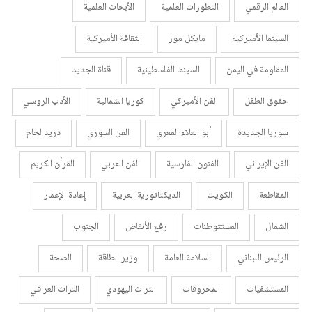
العالم الرقمي
التطورات العلمية
الأبحاث العلمية
السينما الأميركية
مايكل مور
الثقافة الأميركية
المقاومة في اليمن
السينما الفلسطينية
قناة الجديد
حقوق الطفل
الفن الأميركي
كوريا الشمالية
الأدب الروسي
سوريا الجديدة
أبو العلاء المعري
الفن السوري
دريد لحام
الفن الإيراني
الفنون الفارسية
الفن العربي
القرأن الكريم
المقاطعة
الكويت
الديكتاتورية العربية
إعادة الإعمار
الشمال
المستتوطنات
رفع الأنقاض
الجنوب
الرئيس اللبناني
السلامة العامة
وزير الطاقة
الصحة
المستشفيات
المحروقات
التراث اليهودي
التراث العراقي