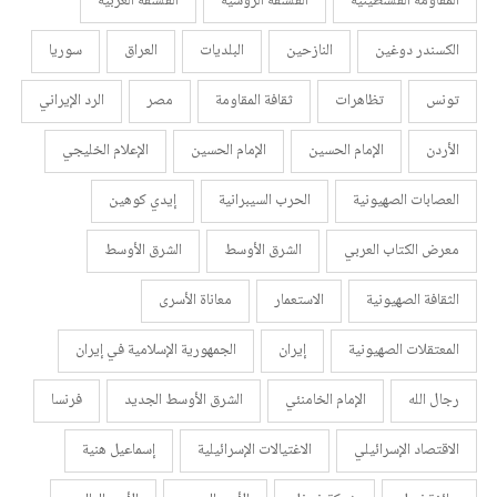
المقاومة الفلسطينية
الفلسفة الروسية
الفلسفة الغربية
الكسندر دوغين
النازحين
البلديات
العراق
سوريا
تونس
تظاهرات
ثقافة المقاومة
مصر
الرد الإيراني
الأردن
الإمام الحسين
الإمام الحسين
الإعلام الخليجي
العصابات الصهيونية
الحرب السيبرانية
إيدي كوهين
معرض الكتاب العربي
الشرق الأوسط
الشرق الأوسط
الثقافة الصهيونية
الاستعمار
معاناة الأسرى
المعتقلات الصهيونية
إيران
الجمهورية الإسلامية في إيران
رجال الله
الإمام الخامنئي
الشرق الأوسط الجديد
فرنسا
الاقتصاد الإسرائيلي
الاغتيالات الإسرائيلية
إسماعيل هنية