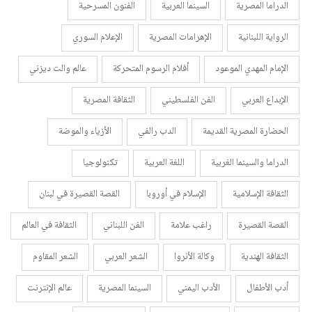
الدراما المصرية
السينما العربية
الفنون المسرحية
الرواية اللبنانية
الإهرامات المصرية
الإعلام السوري
الإمام المهدي الموعود
أفلام الرسوم المتحركة
عالم والت ديزني
الإبداع العربي
الفن الفلسطيني
الثقافة المصرية
الحضارة المصرية القديمة
الدب رالفي
الأزياء والموضة
الدراما والسينما الغربية
اللغة العربية
تكنولوجيا
الثقافة الإسلامية
الإسلام في أوروبا
القصة القصيرة في لبنان
القصة القصيرة
راغب علامة
الفن اللبناني
الثقافة في العالم
الثقافة الهندية
وكالة الأنروا
الشعر العربي
الشعر المقاوم
أدب الأطفال
الأدب اليمني
السينما المصرية
عالم الإنترنت