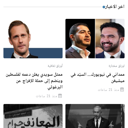
اخر الاخبار
اوراق مختارة
أوراق ثقافية
ممداني في نيويورك... السيّد في
ممثل سويدي يعلن دعمه لفلسطين
ميشيغن
وينضم إلى حملة الإفراج عن
البرغوثي
منذ 21 ساعات
منذ 21 ساعات