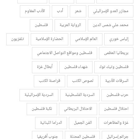
مجازر العدو الإسرائيلي
شعر
أدب
الأدب المقاوم
محمد علي شمس الدين
الرواية العربية
فلسطين
إلياس خوري
العالم الإسلامي
الحضارة الإسلامية
تلفزيون
بريطانيا العظمى
فلسطين ومواقع التواصل الاجتماعي
فلسطين وتيك توك
شهداء فلسطين
أبطال غزة
السرقات الأدبية
لصوص الكتب
قراصنة الكتب
حرب فلسطين
السردية الفلسطينية
السردية الإسرائيلية
احتلال فلسطين
الاحتلال البريطاني
نكبة فلسطين
غزة والمظاهرات
الفن الجميل
الدراما اللبنانية
جرائم إسرائيل
فلسطين المحتلة
جنوب أفريقيا