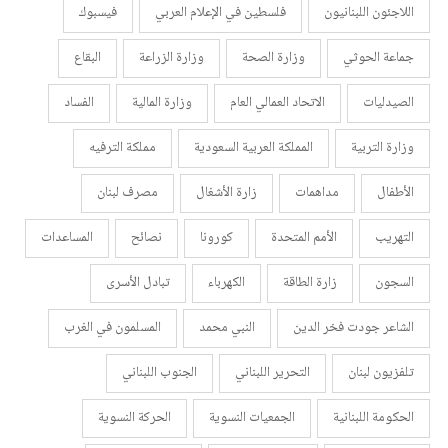
اللاجئون اللبنانيون
فلسطين في الإعلام العربي
فيسبوك
جماعة الحوثي
وزارة الصحة
وزارة الزراعة
البقاع
الصيدليات
الاتحاد العمالي العام
وزارة المالية
الفساد
وزارة التربية
المملكة العربية السعودية
مملكة الترفيه
الأطفال
مداهمات
زارة الأشغال
مصرف لبنان
التهريب
الأمم المتحدة
كورونا
نصائح
المساعدات
السجون
زارة الطاقة
الكهرباء
تبادل الأسرى
الشاعر جودت فخر الدين
النبي محمد
المسلمون في الغرب
تلفزيون لبنان
التحرير اللبناني
الجنوب اللبناني
الحكومة اللبنانية
الجمعيات النسوية
الحركة النسوية