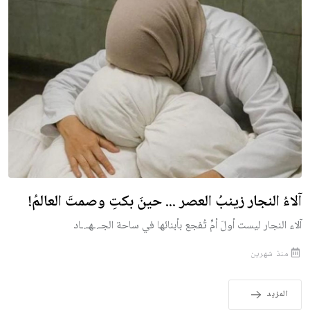
آلاءُ النجار زينبُ العصر ... حينَ بكتِ وصمتَ العالمُ!
آلاء النجار ليست أولَ أمٍّ تُفجع بأبنائها في ساحة الجـ.ـهـ.ـاد
منذ شهرين
المزيد