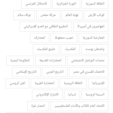
الثقافة السورية
الثورة الجزائرية
الاحتلال الفرنسي
كوكب الأرض
نهاية العالم
حركة حماس
نواف سلام
المهاجرون في أمييركا
التطبيع الثقافي مع العدو الإسرائيلي
المعارضة السورية
نجيب محفوظ
المصارف
واشنطن بوست
المكسيك
خليج المكسيك
منصات التواصل الاجتماعي
الحضارات القديمة
الحكومة اليمنية
الاختفاء القسري في مصر
التاريخ العربي
التاريخ الإسلامي
الإمبريالية
الثقافة الروسية
الحضارة الغربية
الفن الروسي
السينما الروسية
اسبانيا
الابتزاز الإلكتروني
الاتحاد العام للكتّاب والأدباء الفلسطينيين
انتصار غزة