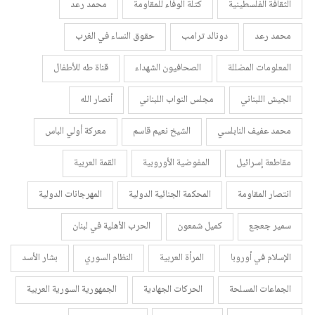
الثقافة الفلسطينية
كتلة الوفاء للمقاومة
محمد رعد
محمد رعد
دونالد ترامب
حقوق النساء في الغرب
المعلومات المضللة
الصحافيون الشهداء
قناة طه للأطفال
الجيش اللبناني
مجلس النواب اللبناني
أنصار الله
محمد عفيف النابلسي
الشيخ نعيم قاسم
معركة أولي الباس
مقاطعة إسرائيل
المفوضية الأوروبية
القمة العربية
انتصار المقاومة
المحكمة الجنائية الدولية
المهرجانات الدولية
سمير جعجع
كميل شمعون
الحرب الأهلية في لبنان
الإسلام في أوروبا
المرأة العربية
النظام السوري
بشار الأسد
الجماعات المسلحة
الحركات الجهادية
الجمهورية السورية العربية