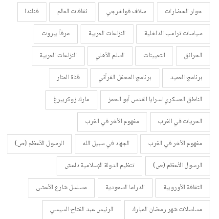
حوار الحضارات
سلاف فواخرجي
ثقافات العالم
فنلندا
سياسات ترامب الداخلية
النزاعات العربية
مرفأ بيروت
الحرائق
التعيينات
السلم الأهلي
النزاعات العربية
برنامج العميد
برنامج المحفل القرأني
قناة المنار
الناطق العسكري لسرايا القدس أبو الحمز
مارك زوكربيرغ
الحريات في الغرب
مفهوم الأخر في الغرب
مفهوم الأخر في الغرب
الجهاد في سبيل الله
الرسول الأعظم (ص)
الرسول الأعظم (ص)
تنظيم الدولة الإسلامية داعش
الثقافة الأوروبية
الدراما السعودية
مسلسل شارع الأعشى
مسلسلات شهر رمضان المبارك
الرئيس عبد الفتاح السيسي