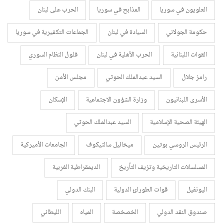
العلويون في سوريا
المذابح في سوريا
الحرب على لبنان
حكومة الجولاني
السيادة في لبنان
الجماعات التكفيرية في سوريا
القوات اللبنانية
الحرب الأهلية في لبنان
فلول النظام السوري
رامز جلال
السيد عبدالملك الحوثي
مجلس الأمن
الأسرى اللبنانيون
وزارة الشؤون الاجتماعية
الإسكان
الهيئة الصحية الإسلامية
السيد عبدالملك الحوثي
الرئيس الروسي بوتين
ميخائيل سالتيكوف
الجامعات الأميركية
المسلسلات التاريخية وتزيف التأريخ
الديمقراطية الغربية
اليونفيل
قوات الطورائ الدولية
البنك الدولي
صندوق النقد الدولي
الخصخصة
المياه
الليطاني