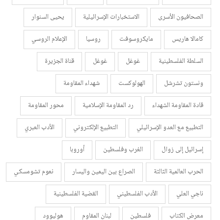
الصحافيون الأسرى
الاستخبارات الإسرائيلية
يحيى السنوار
كامالا هاريس
مايكروسوفت
روسيا
الإعلام الروسي
السلطة الفلسطينية
غوغل
غوغل
قناة الجزيرة
ونستون تشرشل
الهولوكست
شهداء المقاومة
قادة المقاومة الشهداء
رد المقاومة الإسلامية
محور المقاومة
التطبيع مع العدو الإسرائيلي
التطبيع الإلكتروني
الأدب العبري
إسرائيل إلى زوال
الغرب وفلسطين
أوروبا
الحرب العالمية الثالثة
الصراع بين اليمين واليسار
نعوم تشومسكي
ناجي العلي
الأدب الفلسطيني
القضية الفلسطينية
معرض الكتاب
فلسطين
لبنان المقاوم
هوليوود