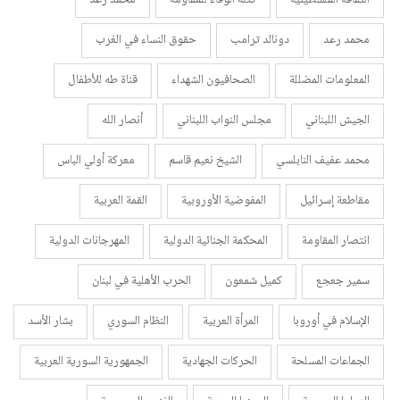
محمد رعد
دونالد ترامب
حقوق النساء في الغرب
المعلومات المضللة
الصحافيون الشهداء
قناة طه للأطفال
الجيش اللبناني
مجلس النواب اللبناني
أنصار الله
محمد عفيف النابلسي
الشيخ نعيم قاسم
معركة أولي الباس
مقاطعة إسرائيل
المفوضية الأوروبية
القمة العربية
انتصار المقاومة
المحكمة الجنائية الدولية
المهرجانات الدولية
سمير جعجع
كميل شمعون
الحرب الأهلية في لبنان
الإسلام في أوروبا
المرأة العربية
النظام السوري
بشار الأسد
الجماعات المسلحة
الحركات الجهادية
الجمهورية السورية العربية