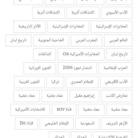
الأدب الأسيوي
اكتشافات أثرية
اكتشافات أثرية
المخابرات الإسرائيلية
المخابرات الإسرائيلية
الأثار التاريخية
العالم العربي
المغرب العربي
الضاحية الجنوبية
تاريخ لبنان
تاريخ لبنان
المخابرات الأميركية cia
الشائعات
الحرب الإعلامية
انتصار تموز 2006
الفنون الإيرانية
الأدب الأفريقي
الإعلام المصري
تركيا
الفنون الغربية
معارض الكتب
إبراهيم عقيل
عماد مغنية
عماد مغنية
عماد مغنية
عماد مغنية
قناة mtv
الانتخابات الأميركية
الأزهر الشريف
السعودية
الإعلام الخليجي
قناة lbc
القرصنة الإلكترونية
الجزائر
الجزائر