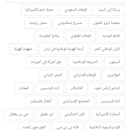
رسالة إلى السيّد
الإعلام السعودي
مجلة تايم الأميركية
جمعية تيرو للفنون
مسرح إسطنبولي
سجن رومية
العالم الجديد
الإعلام القطري
سلاح المقاومة
التيار الوطني الحر
أزمة الهوية الوطنية في لبنان
مفهوم الهوية
السجون
الشريعة الإسلامية
حق المرأة في الميراث
المؤثرون
الإعلام الإماراتي
الشعر اللبناني
الشاعر إلياس لحود
الفاتيكان
البابا فرنسيس
المختار
البابا فرنسيس
المجتمع الإسرائيلي
أطفال فلسطين
السفارة الأميركية
الفن التشكيلي
ابن طفيل
حي بن يقظان
الإستراتيجية الدفاعية
قناة بي بي سي
المؤرخون الجدد