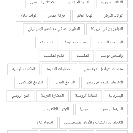
الثقافة السورية
الثورة الجزائرية
الاحتلال الفرنسي
كوكب الأرض
نهاية العالم
حركة حماس
نواف سلام
المهاجرون في أمييركا
التطبيع الثقافي مع العدو الإسرائيلي
المعارضة السورية
نجيب محفوظ
المصارف
واشنطن بوست
المكسيك
خليج المكسيك
منصات التواصل الاجتماعي
الحضارات القديمة
الحكومة اليمنية
الاختفاء القسري في مصر
التاريخ العربي
التاريخ الإسلامي
الإمبريالية
الثقافة الروسية
الحضارة الغربية
الفن الروسي
السينما الروسية
اسبانيا
الابتزاز الإلكتروني
الاتحاد العام للكتّاب والأدباء الفلسطينيين
انتصار غزة