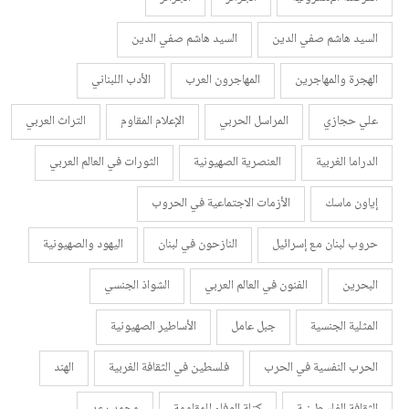
السيد هاشم صفي الدين
السيد هاشم صفي الدين
الهجرة والمهاجرين
المهاجرون العرب
الأدب اللبناني
علي حجازي
المراسل الحربي
الإعلام المقاوم
التراث العربي
الدراما الغربية
العنصرية الصهيونية
الثورات في العالم العربي
إياون ماسك
الأزمات الاجتماعية في الحروب
حروب لبنان مع إسرائيل
النازحون في لبنان
اليهود والصهيونية
البحرين
الفنون في العالم العربي
الشواذ الجنسي
المثلية الجنسية
جبل عامل
الأساطير الصهيونية
الحرب النفسية في الحرب
فلسطين في الثقافة الغربية
الهند
الثقافة الفلسطينية
كتلة الوفاء للمقاومة
محمد رعد