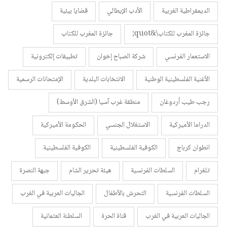
الديمقراطية الغربية
الأدب الإيطالي
قضايا بيئية
جائزة المغرب للكتاب\&quot;
جائزة المغرب للكتاب
الاستعمار الفرنسي
شركة الصباح إخوان
تطبيقات إلكترونية
الأغنية الفلسطينية الوطنية
الانتخابات البلدية
الإمتحانات الرسمية
رجب طيب أردوغان
منطقة غرب آسيا (الشرق الأوسط)
الدراما الأميركية
الاستغلال الجنسي
الحكومة الأميركية
انطوان كرباج
الكوفية الفلسطينية
الكوفية الفلسطينية
تلغرام
السلطات الفرنسية
هيئة تحرير الشام
جبهة النصرة
السلطات الفرنسية
التحرش بالأطفال
الجاليات العربية في الغرب
الجاليات العربية في الغرب
قناة الحرة
السلطنة العثمانية