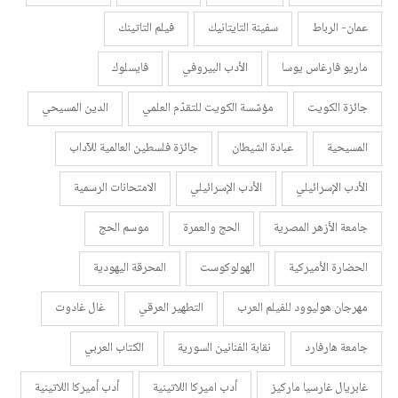
عمان- الرباط
سفينة التايتانيك
فيلم التاتينك
ماريو فارغاس يوسا
الأدب البيروفي
فايسلوك
جائزة الكويت
مؤسّسة الكويت للتقدّم العلمي
الدين المسيحي
المسيحية
عبادة الشيطان
جائزة فلسطين العالمية للآداب
الأدب الإسرائيلي
الأدب الإسرائيلي
الامتحانات الرسمية
جامعة الأزهر المصرية
الحج والعمرة
موسم الحج
الحضارة الأميركية
الهولوكوست
المحرقة اليهودية
مهرجان هوليوود للفيلم العرب
التطهير العرقي
غال غادوت
جامعة هارفارد
نقابة الفنانين السورية
الكتاب العربي
غابريال غارسيا ماركيز
أدب اميركا اللاتينية
أدب أميركا اللاتينية