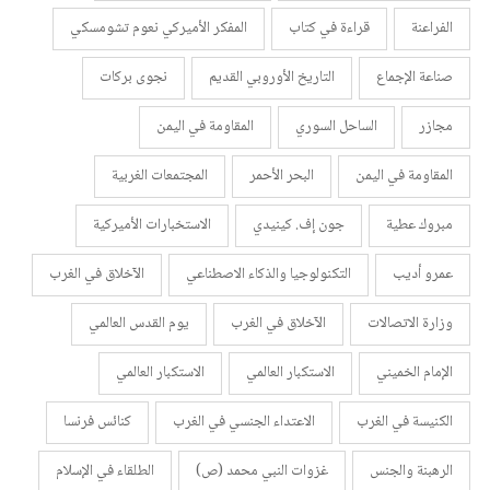
الفراعنة
قراءة في كتاب
المفكر الأميركي نعوم تشومسكي
صناعة الإجماع
التاريخ الأوروبي القديم
نجوى بركات
مجازر
الساحل السوري
المقاومة في اليمن
المقاومة في اليمن
البحر الأحمر
المجتمعات الغربية
مبروك عطية
جون إف. كينيدي
الاستخبارات الأميركية
عمرو أديب
التكنولوجيا والذكاء الاصطناعي
الآخلاق في الغرب
وزارة الاتصالات
الآخلاق في الغرب
يوم القدس العالمي
الإمام الخميني
الاستكبار العالمي
الاستكبار العالمي
الكنيسة في الغرب
الاعتداء الجنسي في الغرب
كنائس فرنسا
الرهبنة والجنس
غزوات النبي محمد (ص)
الطلقاء في الإسلام