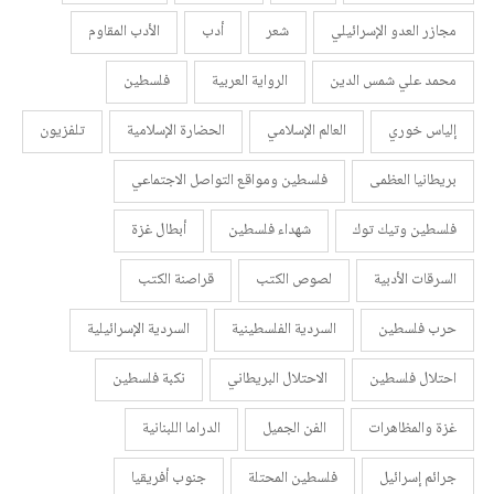
مجازر العدو الإسرائيلي
شعر
أدب
الأدب المقاوم
محمد علي شمس الدين
الرواية العربية
فلسطين
إلياس خوري
العالم الإسلامي
الحضارة الإسلامية
تلفزيون
بريطانيا العظمى
فلسطين ومواقع التواصل الاجتماعي
فلسطين وتيك توك
شهداء فلسطين
أبطال غزة
السرقات الأدبية
لصوص الكتب
قراصنة الكتب
حرب فلسطين
السردية الفلسطينية
السردية الإسرائيلية
احتلال فلسطين
الاحتلال البريطاني
نكبة فلسطين
غزة والمظاهرات
الفن الجميل
الدراما اللبنانية
جرائم إسرائيل
فلسطين المحتلة
جنوب أفريقيا