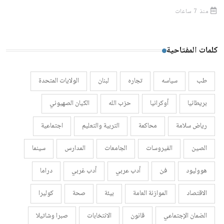
منذ 7 ساعات
كلمات المفتاحية
طب
سياسه
تجاره
لبنان
الولايات المتحدة
بريطانيا
أوكرانيا
حزب الله
الكيان الصهيوني
رياض سلامة
محاكمة
التربية والتعليم
اجتماعية
الصين
الفيروسات
الجامعات
المدارس
سينما
هووليود
فن
أدب عربي
أدب غربي
دراما
الاقتصاد
الموازنة العامة
بيئة
صحة
كوليرا
الضمان الإجتماعي
قانون
الانتخابات
صبرا وشاتيلا