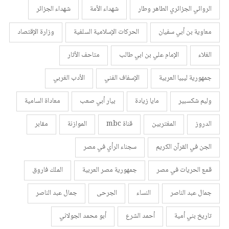
الروائي الجزائري الطاهر وطار
شهداء الأمة
شهداء الجزائر
معاوية بن أبي سفيان
الحركات الإسلامية السلفية
وزارة الإقتصاد
الغلاء
الإمام علي بن ابي طالب
متاحف الأثار
جمهورية ليبيا العربية
الإسفاف الفني
الأدب الغربي
وليم شكسبير
مايا زيادة
بيار أبي صعب
معاداة السامية
الدروز
المغتربين
قناة mbc
الموازنة
مقابر
الجن في القرآن الكريم
سجناء الرأي في مصر
قمع الحريات في مصر
جمهورية مصر العربية
الملك فاروق
جمال عبد الناصر
النساء
الجرحى
جمال عبد الناصر
تاريخ بني أمية
أحمد الشرع
أبو محمد الجولاني