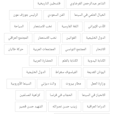
الشاعر عبدالرحمن القرضاوي
فلسطين التاريخية
الخيال العلمي في السينما
الفن السعودي
الرئيس جوزف عون
الأدب الإيراني
اللغة الفارسية
نخب الاستعمار
السياحة
الدول الخليجية
القوانين
نخب الاستعمار
المجتمع العراقي
الانتحار
المجتمع التونسي
المجتمعات العربية
حركة طالبان
الكتابة اليدوية
الكتابة بالقلم
الحضارة العربية
اليونان القديمة
الفيلسوف سقراط
الدول الخليجية
وزارة العمل
مطار بيروت
والت ديزني
السينما الأوروبية
الانحياز في السينما
الحجاب في فرنسا
كراهية المسلمين
الدراما العراقية
زينب حسن نصرالله
الشهيد حسن قصير