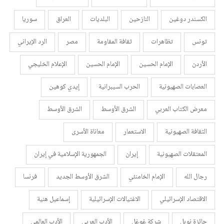
الكسندر دوغين
النازحين
البلديات
العراق
سوريا
تونس
تظاهرات
ثقافة المقاومة
مصر
الرد الإيراني
الأردن
الإمام الحسين
الإمام الحسين
الإعلام الخليجي
العصابات الصهيونية
الحرب السيبرانية
إيدي كوهين
معرض الكتاب العربي
الشرق الأوسط
الشرق الأوسط
الثقافة الصهيونية
الاستعمار
معاناة الأسرى
المعتقلات الصهيونية
إيران
الجمهورية الإسلامية في إيران
رجال الله
الإمام الخامنئي
الشرق الأوسط الجديد
فرنسا
الاقتصاد الإسرائيلي
الاغتيالات الإسرائيلية
إسماعيل هنية
جائزة نوبل
شركة غوغل
الأدب العربي
الأدب العالمي