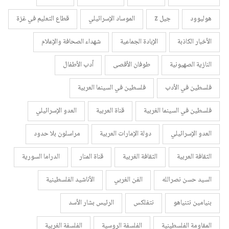
هوليوود
جيل z
الموساد الإسرائيلي
قطاع التعليم في غزة
الأخبار الكاذبة
الإبادة الجماعية
شهداء الصحافة والإعلام
النازية الصهيونية
طوفان الأقصى
أدب الأطفال
فلسطين في الأدب
فلسطين في السينما العربية
فلسطين في السينما الغربية
قناة العربية
العدو الإسرائيلي
العدو الإسرائيلي
دولة الإمارات العربية
مراسلون بلا حدود
الثقافة العربية
الثقافة الغربية
قناة المنار
الدراما السورية
السيد حسن نصرالله
الفن الغربي
الأناشيد الفلسطينية
بنيامين نتنياهو
نتفلكس
الرئيس بشار الأسد
المقاومة الفلسطينية
الفلسفة الروسية
الفلسفة الغربية