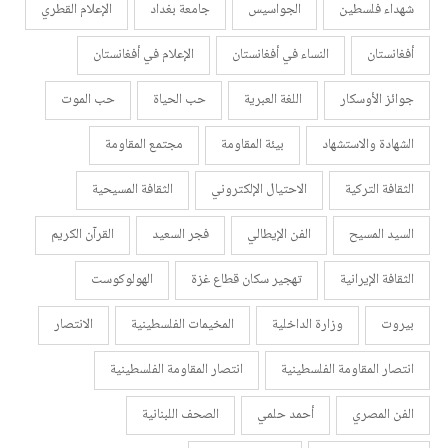
شهداء فلسطين
الجواسيس
جامعة بغداد
الإعلام القطري
أفغانستان
النساء في أفغانستان
الإعلام في أفغانستان
جوائز الأوسكار
اللغة العبرية
حب الحياة
حب الموت
الشهادة والاستشهاد
بيئة المقاومة
مجتمع المقاومة
الثقافة التركية
الاحتيال الإلكتروني
الثقافة المسيحية
السيد المسيح
الفن الإيطالي
فجر السعيد
القرآن الكريم
الثقافة الإيرانية
تهجير سكان قطاع غزة
الهولوكوست
بيروت
وزارة الداخلية
المخيمات الفلسطينية
الانتصار
انتصار المقاومة الفلسطينية
انتصار المقاومة الفلسطينية
الفن المصري
أحمد حلمي
الصحف اللبنانية