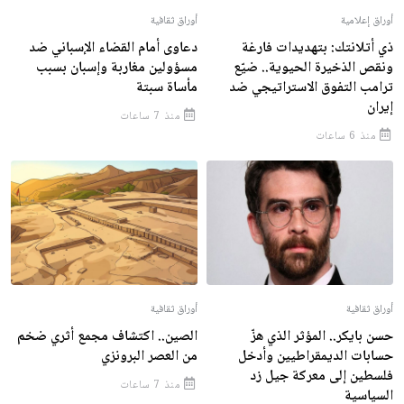
أوراق إعلامية
أوراق ثقافية
ذي أتلانتك: بتهديدات فارغة
دعاوى أمام القضاء الإسباني ضد
ونقص الذخيرة الحيوية.. ضيّع
مسؤولين مغاربة وإسبان بسبب
ترامب التفوق الاستراتيجي ضد
مأساة سبتة
إيران
منذ 7 ساعات
منذ 6 ساعات
أوراق ثقافية
أوراق ثقافية
حسن بايكر.. المؤثر الذي هزّ
الصين.. اكتشاف مجمع أثري ضخم
حسابات الديمقراطيين وأدخل
من العصر البرونزي
فلسطين إلى معركة جيل زد
منذ 7 ساعات
السياسية