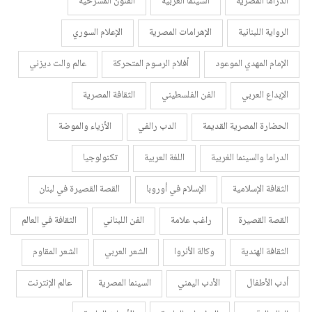
الدراما المصرية
السينما العربية
الفنون المسرحية
الرواية اللبنانية
الإهرامات المصرية
الإعلام السوري
الإمام المهدي الموعود
أفلام الرسوم المتحركة
عالم والت ديزني
الإبداع العربي
الفن الفلسطيني
الثقافة المصرية
الحضارة المصرية القديمة
الدب رالفي
الأزياء والموضة
الدراما والسينما الغربية
اللغة العربية
تكنولوجيا
الثقافة الإسلامية
الإسلام في أوروبا
القصة القصيرة في لبنان
القصة القصيرة
راغب علامة
الفن اللبناني
الثقافة في العالم
الثقافة الهندية
وكالة الأنروا
الشعر العربي
الشعر المقاوم
أدب الأطفال
الأدب اليمني
السينما المصرية
عالم الإنترنت