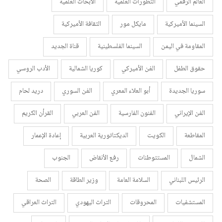
العالم الرقمي
التطورات العلمية
الأبحاث العلمية
السينما الأميركية
مايكل مور
الثقافة الأميركية
المقاومة في اليمن
السينما الفلسطينية
قناة الجديد
حقوق الطفل
الفن الأميركي
كوريا الشمالية
الأدب الروسي
سوريا الجديدة
أبو العلاء المعري
الفن السوري
دريد لحام
الفن الإيراني
الفنون الفارسية
الفن العربي
القرأن الكريم
المقاطعة
الكويت
الديكتاتورية العربية
إعادة الإعمار
الشمال
المستتوطنات
رفع الأنقاض
الجنوب
الرئيس اللبناني
السلامة العامة
وزير الطاقة
الصحة
المستشفيات
المحروقات
التراث اليهودي
التراث العراقي