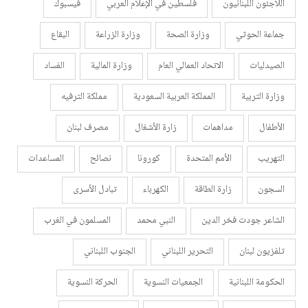
اللاجئون اللبنانيون
فلسطين في الإعلام العربي
فيسبوك
جماعة الحوثي
وزارة الصحة
وزارة الزراعة
البقاع
الصيدليات
الاتحاد العمالي العام
وزارة المالية
الفساد
وزارة التربية
المملكة العربية السعودية
مملكة الترفيه
الأطفال
مداهمات
زارة الأشغال
مصرف لبنان
التهريب
الأمم المتحدة
كورونا
نصائح
المساعدات
السجون
زارة الطاقة
الكهرباء
تبادل الأسرى
الشاعر جودت فخر الدين
النبي محمد
المسلمون في الغرب
تلفزيون لبنان
التحرير اللبناني
الجنوب اللبناني
الحكومة اللبنانية
الجمعيات النسوية
الحركة النسوية