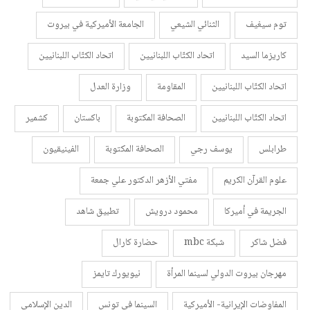
توم سيغيف
الثنائي الشيعي
الجامعة الأميركية في بيروت
كاريزما السيد
اتحاد الكتّاب اللبنانيين
اتحاد الكتّاب اللبنانيين
اتحاد الكتّاب اللبنانيين
المقاومة
وزارة العدل
اتحاد الكتّاب اللبنانيين
الصحافة المكتوبة
باكستان
كشمير
طرابلس
يوسف رجي
الصحافة المكتوبة
الفينيقيون
علوم القرآن الكريم
مفتي الأزهر الدكتور علي جمعة
الجريمة في أميركا
محمود درويش
تطبيق شاهد
فضل شاكر
شبكة mbc
حضارة كارال
مهرجان بيروت الدولي لسينما المرأة
نيويورك تايمز
المفاوضات الإيرانية- الأميركية
السينما في تونس
الدين الإسلامي