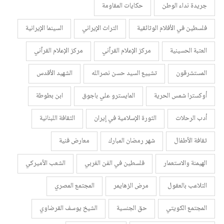
جريدة نداء الوطن
حكايات المقاومة
فلسطين في الأفلام الوثائقية
التراث الإيراني
السينما الإيرانية
العتبة الحسينية
مركز الإعلام القرآني
مركز الإعلام القرآني
المستشرقون
تشييع السيد حسن نصرالله
الشهيد الأقدس
أوكسترا شمس الحرية
المايسترو علي باجوق
ابن بطوطة
أدب الرحلات
الثورة الإسلامية في إيران
الثقافة اللبنانية
ثقافة الأطفال
شهر رمضان المبارك
معارض فنية
الهيمنة والاستعمار
فلسطين في الفن الغربي
الشعب الأميركي
التلاعب بالعقول
مرض الزهايمر
المجتمع المصري
المجتمع الكويتي
حق الجنسية
الشيخ يوسف القرضاوي