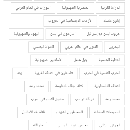
الدراما الغربية
العنصرية الصهيونية
الثورات في العالم العربي
إياون ماسك
الأزمات الاجتماعية في الحروب
حروب لبنان مع إسرائيل
النازحون في لبنان
اليهود والصهيونية
البحرين
الفنون في العالم العربي
الشواذ الجنسي
المثلية الجنسية
جبل عامل
الأساطير الصهيونية
الحرب النفسية في الحرب
فلسطين في الثقافة الغربية
الهند
الثقافة الفلسطينية
كتلة الوفاء للمقاومة
محمد رعد
محمد رعد
دونالد ترامب
حقوق النساء في الغرب
المعلومات المضللة
الصحافيون الشهداء
قناة طه للأطفال
الجيش اللبناني
مجلس النواب اللبناني
أنصار الله