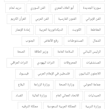
سوريا الجديدة
أبو العلاء المعري
الفن السوري
دريد لحام
الفن الإيراني
الفنون الفارسية
الفن العربي
القرأن الكريم
المقاطعة
الكويت
الديكتاتورية العربية
إعادة الإعمار
الشمال
المستتوطنات
رفع الأنقاض
الجنوب
الرئيس اللبناني
السلامة العامة
وزير الطاقة
الصحة
المستشفيات
المحروقات
التراث اليهودي
التراث العراقي
اللاجئون اللبنانيون
فلسطين في الإعلام العربي
فيسبوك
جماعة الحوثي
وزارة الصحة
وزارة الزراعة
البقاع
الصيدليات
الاتحاد العمالي العام
وزارة المالية
الفساد
وزارة التربية
المملكة العربية السعودية
مملكة الترفيه