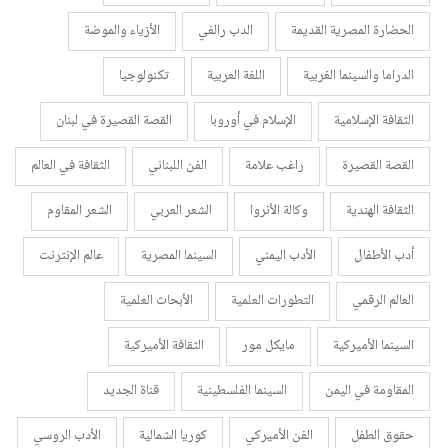
الحضارة المصرية القديمة
الدب رالفي
الأزياء والموضة
الدراما والسينما الغربية
اللغة العربية
تكنولوجيا
الثقافة الإسلامية
الإسلام في أوروبا
القصة القصيرة في لبنان
القصة القصيرة
راغب علامة
الفن اللبناني
الثقافة في العالم
الثقافة الهندية
وكالة الأنروا
الشعر العربي
الشعر المقاوم
أدب الأطفال
الأدب اليمني
السينما المصرية
عالم الإنترنت
العالم الرقمي
التطورات العلمية
الأبحاث العلمية
السينما الأميركية
مايكل مور
الثقافة الأميركية
المقاومة في اليمن
السينما الفلسطينية
قناة الجديد
حقوق الطفل
الفن الأميركي
كوريا الشمالية
الأدب الروسي