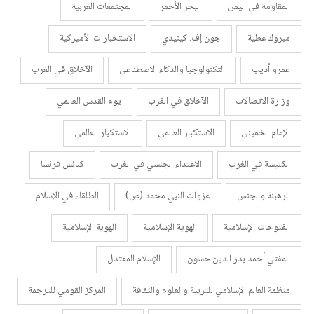
المقاومة في اليمن
البحر الأحمر
المجتمعات الغربية
مبروك عطية
جون إف. كينيدي
الاستخبارات الأميركية
عمرو أديب
التكنولوجيا والذكاء الاصطناعي
الآخلاق في الغرب
وزارة الاتصالات
الآخلاق في الغرب
يوم القدس العالمي
الإمام الخميني
الاستكبار العالمي
الاستكبار العالمي
الكنيسة في الغرب
الاعتداء الجنسي في الغرب
كنائس فرنسا
الرهبنة والجنس
غزوات النبي محمد (ص)
الطلقاء في الإسلام
الفتوحات الإسلامية
الهوية الإسلامية
الهوية الإسلامية
المفتي أحمد بدر الدين حسون
الإسلام المعتدل
منظمة العالم الإسلامي للتربية والعلوم والثقافة
المركز القومي للترجمة