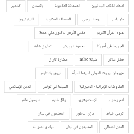
اتحاد الكتّاب اللبنانيين
الصحافة المكتوبة
باكستان
كشمير
طرابلس
يوسف رجي
الصحافة المكتوبة
الفينيقيون
علوم القرآن الكريم
مفتي الأزهر الدكتور علي جمعة
الجريمة في أميركا
محمود درويش
تطبيق شاهد
فضل شاكر
شبكة mbc
حضارة كارال
مهرجان بيروت الدولي لسينما المرأة
نيويورك تايمز
المفاوضات الإيرانية- الأميركية
السينما في تونس
الدين الإسلامي
آدم وحواء
الإسلاموفوبيا
وائل غنيم
مارسيل غانم
كرمى خياط
مازن الناطور
المطبعون في لبنان
المتن الشمالي
المطبعون في لبنان
لبيك يا نصرالله