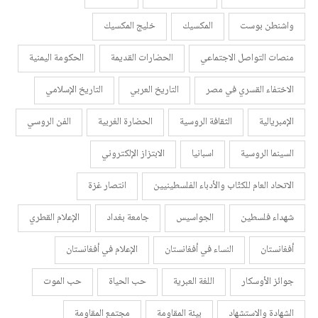
واشنطن بوست
المكسيك
خليج المكسيك
منصات التواصل الاجتماعي
الحضارات القديمة
الحكومة اليمنية
الاختفاء القسري في مصر
التاريخ العربي
التاريخ الإسلامي
الإمبريالية
الثقافة الروسية
الحضارة الغربية
الفن الروسي
السينما الروسية
اسبانيا
الابتزاز الإلكتروني
الاتحاد العام للكتّاب والأدباء الفلسطينيين
انتصار غزة
شهداء فلسطين
الجواسيس
جامعة بغداد
الإعلام القطري
أفغانستان
النساء في أفغانستان
الإعلام في أفغانستان
جوائز الأوسكار
اللغة العبرية
حب الحياة
حب الموت
الشهادة والاستشهاد
بيئة المقاومة
مجتمع المقاومة