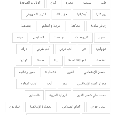
طب
سياسه
تجاره
لبنان
الولايات المتحدة
بريطانيا
أوكرانيا
حزب الله
الكيان الصهيوني
رياض سلامة
محاكمة
التربية والتعليم
اجتماعية
الصين
الفيروسات
الجامعات
المدارس
سينما
هووليود
فن
أدب عربي
أدب غربي
دراما
الاقتصاد
الموازنة العامة
بيئة
صحة
كوليرا
الضمان الإجتماعي
قانون
الانتخابات
صبرا وشاتيلا
مجازر العدو الإسرائيلي
شعر
أدب
الأدب المقاوم
محمد علي شمس الدين
الرواية العربية
فلسطين
إلياس خوري
العالم الإسلامي
الحضارة الإسلامية
تلفزيون