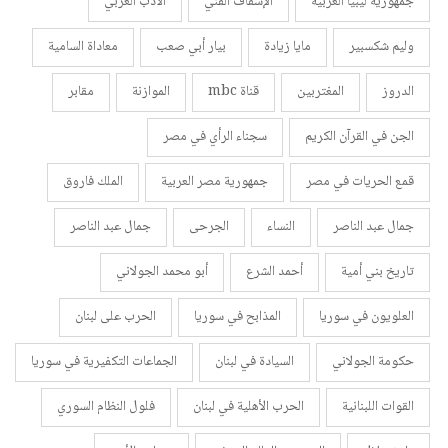
جمهورية ليبيا العربية
الإسفاف الفني
الأدب الغربي
وليم شكسبير
مايا زيادة
بيار أبي صعب
معاداة السامية
الدروز
المغتربين
قناة mbc
الموازنة
مقابر
الجن في القرآن الكريم
سجناء الرأي في مصر
قمع الحريات في مصر
جمهورية مصر العربية
الملك فاروق
جمال عبد الناصر
النساء
الجرحى
جمال عبد الناصر
تاريخ بني أمية
أحمد الشرع
أبو محمد الجولاني
العلويون في سوريا
المذابح في سوريا
الحرب على لبنان
حكومة الجولاني
السيادة في لبنان
الجماعات التكفيرية في سوريا
القوات اللبنانية
الحرب الأهلية في لبنان
فلول النظام السوري