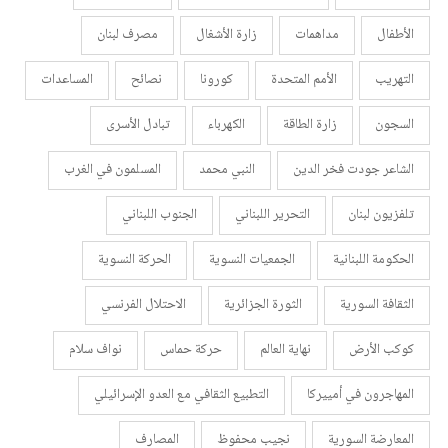
الأطفال
مداهمات
زارة الأشغال
مصرف لبنان
التهريب
الأمم المتحدة
كورونا
نصائح
المساعدات
السجون
زارة الطاقة
الكهرباء
تبادل الأسرى
الشاعر جودت فخر الدين
النبي محمد
المسلمون في الغرب
تلفزيون لبنان
التحرير اللبناني
الجنوب اللبناني
الحكومة اللبنانية
الجمعيات النسوية
الحركة النسوية
الثقافة السورية
الثورة الجزائرية
الاحتلال الفرنسي
كوكب الأرض
نهاية العالم
حركة حماس
نواف سلام
المهاجرون في أمييركا
التطبيع الثقافي مع العدو الإسرائيلي
المعارضة السورية
نجيب محفوظ
المصارف