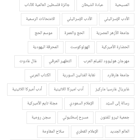
المسيحية
عبادة الشيطان
جائزة فلسطين العالمية للآداب
الأدب الإسرائيلي
الأدب الإسرائيلي
الامتحانات الرسمية
جامعة الأزهر المصرية
الحج والعمرة
موسم الحج
الحضارة الأميركية
الهولوكوست
المحرقة اليهودية
مهرجان هوليوود للفيلم العرب
التطهير العرقي
غال غادوت
جامعة هارفارد
نقابة الفنانين السورية
الكتاب العربي
غابريال غارسيا ماركيز
أدب اميركا اللاتينية
أدب أميركا اللاتينية
رسالة إلى السيّد
الإعلام السعودي
مجلة تايم الأميركية
جمعية تيرو للفنون
مسرح إسطنبولي
سجن رومية
العالم الجديد
الإعلام القطري
سلاح المقاومة