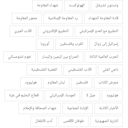
ونستون تشرشل
الهولوكست
شهداء المقاومة
قادة المقاومة الشهداء
رد المقاومة الإسلامية
محور المقاومة
التطبيع مع العدو الإسرائيلي
التطبيع الإلكتروني
الأدب العبري
إسرائيل إلى زوال
الغرب وفلسطين
أوروبا
الحرب العالمية الثالثة
الصراع بين اليمين واليسار
نعوم تشومسكي
ناجي العلي
الأدب الفلسطيني
القضية الفلسطينية
معرض الكتاب
فلسطين
لبنان المقاوم
هوليوود
هوليوود
جيل z
الموساد الإسرائيلي
قطاع التعليم في غزة
الأخبار الكاذبة
الإبادة الجماعية
شهداء الصحافة والإعلام
النازية الصهيونية
طوفان الأقصى
أدب الأطفال