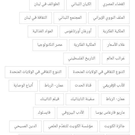
القضاء المصري
الكيان اللبناني
الطوائف في لبنان
الملف النووي الإيراني
المجتمع اللبناني
الثقافة في لبنان
الملكية الفكرية
أورغان أورتاغوس
المواد الغذائية
غلاء الأسعار
الملكية الفكرية
عصر التكنولوجيا
غرائب العالم
التاريخ الفلسطيني
التنوع الثقافي في الولايات المتحدة
التنوع الثقافي في الولايات المتحدة
الأدب الإفريقي
قناة الحدث
عمان- الرباط
أتباع الوصاية
عمان- الرباط
سفينة التايتانيك
فيلم التاتينك
ماريو فارغاس يوسا
الأدب البيروفي
فايسلوك
جائزة الكويت
مؤسّسة الكويت للتقدّم العلمي
الدين المسيحي