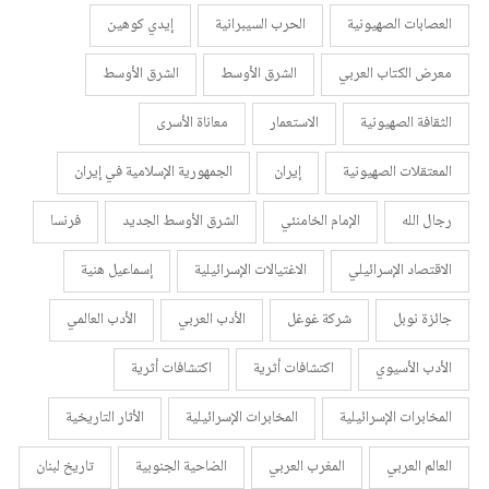
العصابات الصهيونية
الحرب السيبرانية
إيدي كوهين
معرض الكتاب العربي
الشرق الأوسط
الشرق الأوسط
الثقافة الصهيونية
الاستعمار
معاناة الأسرى
المعتقلات الصهيونية
إيران
الجمهورية الإسلامية في إيران
رجال الله
الإمام الخامنئي
الشرق الأوسط الجديد
فرنسا
الاقتصاد الإسرائيلي
الاغتيالات الإسرائيلية
إسماعيل هنية
جائزة نوبل
شركة غوغل
الأدب العربي
الأدب العالمي
الأدب الأسيوي
اكتشافات أثرية
اكتشافات أثرية
المخابرات الإسرائيلية
المخابرات الإسرائيلية
الأثار التاريخية
العالم العربي
المغرب العربي
الضاحية الجنوبية
تاريخ لبنان