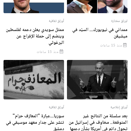
اوراق مختارة
أوراق ثقافية
ممداني في نيويورك... السيّد في
ممثل سويدي يعلن دعمه لفلسطين
ميشيغن
وينضم إلى حملة الإفراج عن
البرغوثي
منذ 15 ساعات
منذ 15 ساعات
أوراق إعلامية
أوراق ثقافية
بعد سلسلة من النتائج غير
سوريا...عبارة "المعازف حرام"
المتوقعة.. مخاوف في إسرائيل من
تنشر على جدار معهد موسيقي في
تحول دائم في أمريكا بشأن دعمها
دمشق