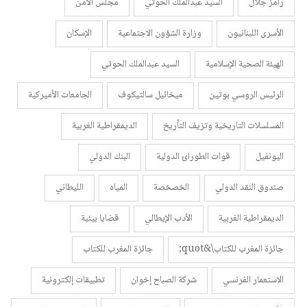
رامز جلال
السيد عبدالملك الحوثي
مجلس الأمن
الأسرى اللبنانيون
وزارة الشؤون الاجتماعية
الإسكان
الهيئة الصحية الإسلامية
السيد عبدالملك الحوثي
الرئيس الروسي بوتين
ميخائيل سالتيكوف
الجامعات الأميركية
المسلسلات التاريخية وتزيف التأريخ
الديمقراطية الغربية
اليونفيل
قوات الطورائ الدولية
البنك الدولي
صندوق النقد الدولي
الخصخصة
المياه
الليطاني
الديمقراطية الغربية
الأدب الإيطالي
قضايا بيئية
جائزة المغرب للكتاب\&quot;
جائزة المغرب للكتاب
الاستعمار الفرنسي
شركة الصباح إخوان
تطبيقات إلكترونية