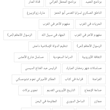
برنامج العميد
برنامج المحفل القرأني
قناة المنار
الناطق العسكري لسرايا القدس أبو الحمز
مارك زوكربيرغ
الحريات في الغرب
مفهوم الأخر في الغرب
مفهوم الأخر في الغرب
الجهاد في سبيل الله
الرسول الأعظم (ص)
الرسول الأعظم (ص)
تنظيم الدولة الإسلامية داعش
الثقافة الأوروبية
الدراما السعودية
مسلسل شارع الأعشى
مسلسلات شهر رمضان المبارك
الرئيس عبد الفتاح السيسي
الفراعنة
قراءة في كتاب
المفكر الأميركي نعوم تشومسكي
صناعة الإجماع
التاريخ الأوروبي القديم
نجوى بركات
مجازر
الساحل السوري
المقاومة في اليمن