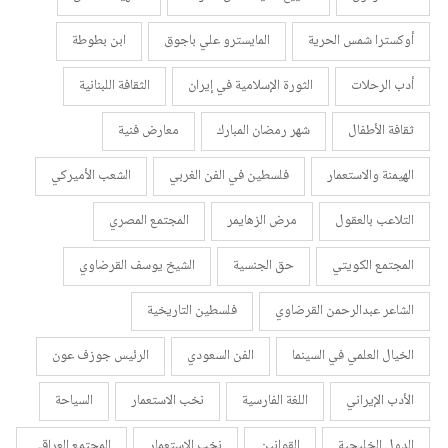
أوكسترا شمس الحرية
المايسترو علي باجوق
ابن بطوطة
أدب الرحلات
الثورة الإسلامية في إيران
الثقافة اللبنانية
ثقافة الأطفال
شهر رمضان المبارك
معارض فنية
الهيمنة والاستعمار
فلسطين في الفن الغربي
الشعب الأميركي
التلاعب بالعقول
مرض الزهايمر
المجتمع المصري
المجتمع الكويتي
حق الجنسية
الشيخ يوسف القرضاوي
الشاعر عبدالرحمن القرضاوي
فلسطين التاريخية
الخيال العلمي في السينما
الفن السعودي
الرئيس جوزف عون
الأدب الإيراني
اللغة الفارسية
نخب الاستعمار
السياحة
الدول الخليجية
القوانين
نخب الاستعمار
المجتمع العراقي