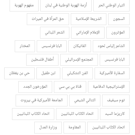
التيار الوطني الحر
أزمة الهوية الوطنية في لبنان
مفهوم الهوية
السجون
الشريعة الإسلامية
حق المرأة في الميراث
المؤثرون
الإعلام الإماراتي
الشعر اللبناني
الشاعر إلياس لحود
الفاتيكان
البابا فرنسيس
المختار
البابا فرنسيس
المجتمع الإسرائيلي
أطفال فلسطين
السفارة الأميركية
الفن التشكيلي
ابن طفيل
حي بن يقظان
الإستراتيجية الدفاعية
قناة بي بي سي
المؤرخون الجدد
توم سيغيف
الثنائي الشيعي
الجامعة الأميركية في بيروت
كاريزما السيد
اتحاد الكتّاب اللبنانيين
اتحاد الكتّاب اللبنانيين
اتحاد الكتّاب اللبنانيين
المقاومة
وزارة العدل