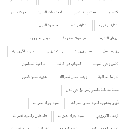
الانتحار
المجتمع التونسي
المجتمعات العربية
حركة طالبان
الكتابة اليدوية
الكتابة بالقلم
الحضارة العربية
اليونان القديمة
الفيلسوف سقراط
الدول الخليجية
وزارة العمل
مطار بيروت
والت ديزني
السينما الأوروبية
الانحياز في السينما
الحجاب في فرنسا
كراهية المسلمين
الدراما العراقية
زينب حسن نصرالله
الشهيد حسن قصير
حملة مقاطعة داعمي إسرائيل في لبنان
تأبين وتشييع السيد حسن نصرالله
السيد جواد نصرالله
الإتحاد الأوروبي
السيد جواد نصرالله
فلسطين والسيد نصرالله
المؤتمر القومي العربي
الفن المقاوم
اغتيال السيد حسن نصرالله