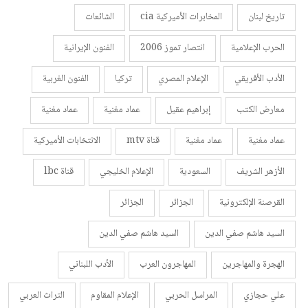
تاريخ لبنان
المخابرات الأميركية cia
الشائعات
الحرب الإعلامية
انتصار تموز 2006
الفنون الإيرانية
الأدب الأفريقي
الإعلام المصري
تركيا
الفنون الغربية
معارض الكتب
إبراهيم عقيل
عماد مغنية
عماد مغنية
عماد مغنية
عماد مغنية
قناة mtv
الانتخابات الأميركية
الأزهر الشريف
السعودية
الإعلام الخليجي
قناة lbc
القرصنة الإلكترونية
الجزائر
الجزائر
السيد هاشم صفي الدين
السيد هاشم صفي الدين
الهجرة والمهاجرين
المهاجرون العرب
الأدب اللبناني
علي حجازي
المراسل الحربي
الإعلام المقاوم
التراث العربي