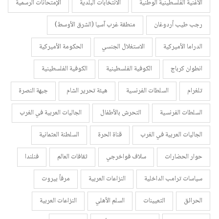
الأغنية الفلسطينية الوطنية
الانتخابات البلدية
الإمتحانات الرسمية
رجب طيب أردوغان
منطقة غرب آسيا (الشرق الأوسط)
الدراما الأميركية
الاستغلال الجنسي
الحكومة الأميركية
انطوان كرباج
الكوفية الفلسطينية
الكوفية الفلسطينية
تلغرام
السلطات الفرنسية
هيئة تحرير الشام
جبهة النصرة
السلطات الفرنسية
التحرش بالأطفال
الجاليات العربية في الغرب
الجاليات العربية في الغرب
قناة الحرة
السلطنة العثمانية
حوار الحضارات
سلاف فواخرجي
ثقافات العالم
فنلندا
سياسات ترامب الداخلية
النزاعات العربية
مرفأ بيروت
الحرائق
التعيينات
السلم الأهلي
النزاعات العربية