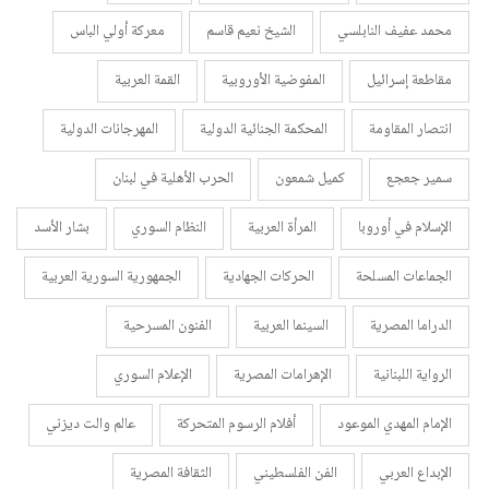
محمد عفيف النابلسي
الشيخ نعيم قاسم
معركة أولي الباس
مقاطعة إسرائيل
المفوضية الأوروبية
القمة العربية
انتصار المقاومة
المحكمة الجنائية الدولية
المهرجانات الدولية
سمير جعجع
كميل شمعون
الحرب الأهلية في لبنان
الإسلام في أوروبا
المرأة العربية
النظام السوري
بشار الأسد
الجماعات المسلحة
الحركات الجهادية
الجمهورية السورية العربية
الدراما المصرية
السينما العربية
الفنون المسرحية
الرواية اللبنانية
الإهرامات المصرية
الإعلام السوري
الإمام المهدي الموعود
أفلام الرسوم المتحركة
عالم والت ديزني
الإبداع العربي
الفن الفلسطيني
الثقافة المصرية