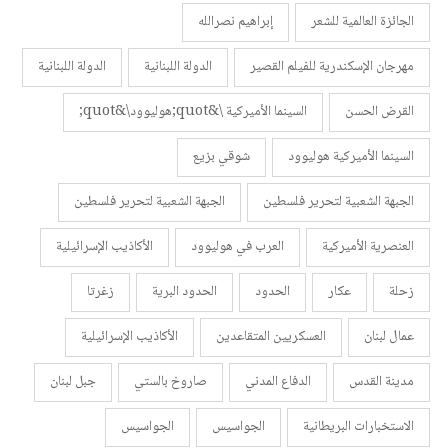
الجائزة العالمية للشعر
إبراهيم نصرالله
مهرجان الإسكندرية للفيلم القصير
الدولة اللبنانية
الدولة اللبنانية
القرض الحسن
السينما الأميركية \&quot;هوليوود\&quot;
السينما الأميركية هوليوود
شوقي بزيع
الجبهة الشعبية لتحرير فلسطين
الجبهة الشعبية لتحرير فلسطين
العنصرية الأميركية
العرب في هوليوود
الأكاذيب الإسرائيلية
زحلة
عكار
الحدود
الحدود البرية
زغرتا
عمال لبنان
العسكريين المتقاعدين
الأكاذيب الإسرائيلية
مدينة القدس
الدفاع المدني
صاروخ بالستي
جبل لبنان
الاستخبارات البريطانية
الجواسيس
الجواسيس