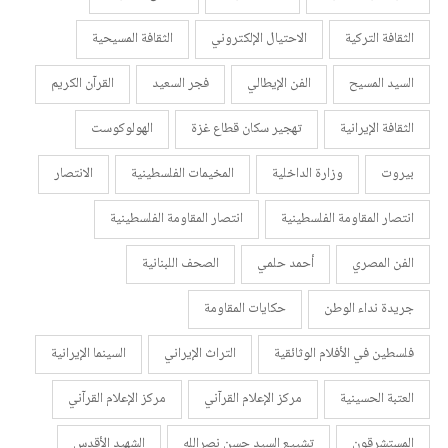
الثقافة التركية
الاحتيال الإلكتروني
الثقافة المسيحية
السيد المسيح
الفن الإيطالي
فجر السعيد
القرآن الكريم
الثقافة الإيرانية
تهجير سكان قطاع غزة
الهولوكوست
بيروت
وزارة الداخلية
المخيمات الفلسطينية
الانتصار
انتصار المقاومة الفلسطينية
انتصار المقاومة الفلسطينية
الفن المصري
أحمد حلمي
الصحف اللبنانية
جريدة نداء الوطن
حكايات المقاومة
فلسطين في الأفلام الوثائقية
التراث الإيراني
السينما الإيرانية
العتبة الحسينية
مركز الإعلام القرآني
مركز الإعلام القرآني
المستشرقون
تشييع السيد حسن نصرالله
الشهيد الأقدس