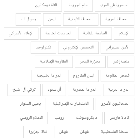
العنصرية في الغرب
عالم الجريمة
قناة ديسكفري
الصحافة العربية
الصحافة الأردنية
اليمن
رسول الله
الإسلام
الجامعة اللبنانية
الجامعات الخاصة
الإعلام الأميركي
الأمن السيبراني
التجسس الإلكتروني
تكنولوجيا
منصة إكس
مجزرة البيجر
المقاومة الإسلامية
قصص المقاومة
لبنان المقاروم
الدراما الخليجية
الدراما العربية
الدراما المصرية
أل سعود
تركي أل الشيخ
الصحافيون الأسرى
الاستخبارات الإسرائيلية
يحيى السنوار
كامالا هاريس
مايكروسوفت
روسيا
الإعلام الروسي
السلطة الفلسطينية
غوغل
غوغل
قناة الجزيرة