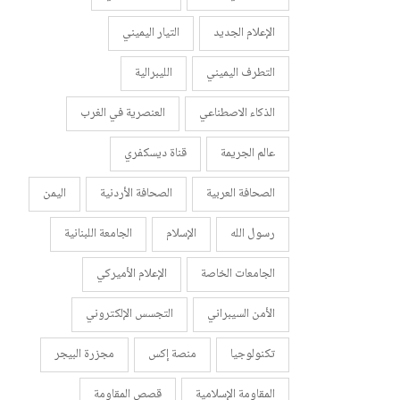
الإعلام الجديد
التيار اليميني
التطرف اليميني
الليبرالية
الذكاء الاصطناعي
العنصرية في الغرب
عالم الجريمة
قناة ديسكفري
الصحافة العربية
الصحافة الأردنية
اليمن
رسول الله
الإسلام
الجامعة اللبنانية
الجامعات الخاصة
الإعلام الأميركي
الأمن السيبراني
التجسس الإلكتروني
تكنولوجيا
منصة إكس
مجزرة البيجر
المقاومة الإسلامية
قصص المقاومة