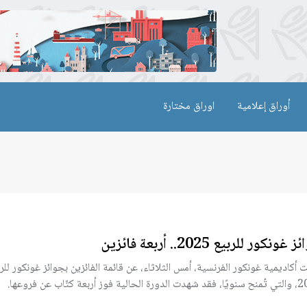
أوراق إعلامية
اوراق مختارة
غونكور للربيع 2025.. أربعة فائزين
ت أكاديمية غونكور الفرنسية، أمس الثلاثاء، عن قائمة الفائزين بجوائز غونكور للرب
ية فوز أربعة كتّاب عن فروعها.