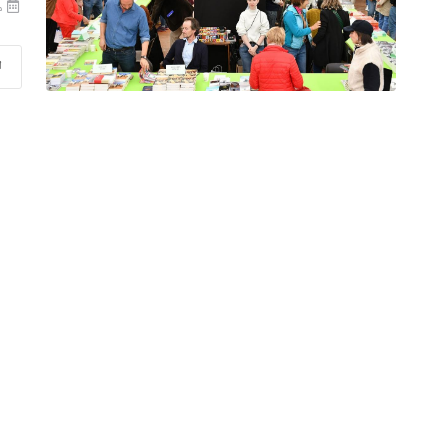
منذ
ا