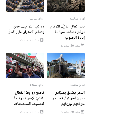
أوراق سياسية
أوراق سياسية
بعد اتفاق الذلّ.. الأرقام
رواتب النواب... حين
توثّق تصاعد سياسة
يتقدّم الامتياز على الحقّ
إبادة الجنوب
منذ 20 ساعات
منذ 20 ساعات
اوراق مختارة
اوراق مختارة
البحر يضيق بصيّادي
تجمع روابط القطاع
صور: إسرائيل تحاصر
العام: الإضراب رفضاً
حركتهم ورزقهم
لتقسيط المستحقات
منذ 20 ساعات
منذ 20 ساعات