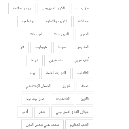
حزب الله
الكيان الصهيوني
رياض سلامة
محاكمة
التربية والتعليم
اجتماعية
الصين
الفيروسات
الجامعات
المدارس
سينما
هووليود
فن
أدب عربي
أدب غربي
دراما
الاقتصاد
الموازنة العامة
بيئة
صحة
كوليرا
الضمان الإجتماعي
قانون
الانتخابات
صبرا وشاتيلا
مجازر العدو الإسرائيلي
شعر
أدب
الأدب المقاوم
محمد علي شمس الدين