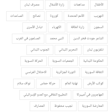
الأطفال
مداهمات
زارة الأشغال
مصرف لبنان
التهريب
الأمم المتحدة
كورونا
نصائح
المساعدات
السجون
زارة الطاقة
الكهرباء
تبادل الأسرى
الشاعر جودت فخر الدين
النبي محمد
المسلمون في الغرب
تلفزيون لبنان
التحرير اللبناني
الجنوب اللبناني
الحكومة اللبنانية
الجمعيات النسوية
الحركة النسوية
الثقافة السورية
الثورة الجزائرية
الاحتلال الفرنسي
كوكب الأرض
نهاية العالم
حركة حماس
نواف سلام
المهاجرون في أمييركا
التطبيع الثقافي مع العدو الإسرائيلي
المعارضة السورية
نجيب محفوظ
المصارف