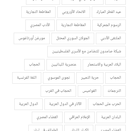
عيد الفطر المبارك
الاتحاد الأوروبي
المقاطعة التجارية
الرسوم الجمركية
المقاطعة التجارية
الأدب المصري
الملتقى الأدبي
الجولان السوري المحتل
مورغن أورتاغوس
شبكة صامدون للتضامن مع الأسرى الفلسطينيين
البلاد العربية والاستعمار
عنصرية اللبنانيين
الحجاب
الحجاب
حرية التعبير
نجوى الموسوي
اللغة الفرنسية
الترجمات
القواميس
الحجاب في الغرب
الحرب على الحجاب
الآثار في الدول العربية
الدول العربية
البلدان العربية
الإعلام العراقي
القضاء المصري
القضاء المصري
الكيان اللبناني
الطوائف في لبنان