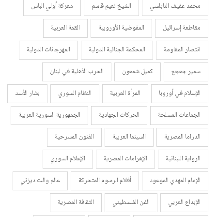
محمد عفيف النابلسي
الشيخ نعيم قاسم
معركة أولي الباس
مقاطعة إسرائيل
المفوضية الأوروبية
القمة العربية
انتصار المقاومة
المحكمة الجنائية الدولية
المهرجانات الدولية
سمير جعجع
كميل شمعون
الحرب الأهلية في لبنان
الإسلام في أوروبا
المرأة العربية
النظام السوري
بشار الأسد
الجماعات المسلحة
الحركات الجهادية
الجمهورية السورية العربية
الدراما المصرية
السينما العربية
الفنون المسرحية
الرواية اللبنانية
الإهرامات المصرية
الإعلام السوري
الإمام المهدي الموعود
أفلام الرسوم المتحركة
عالم والت ديزني
الإبداع العربي
الفن الفلسطيني
الثقافة المصرية