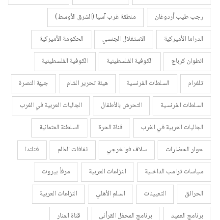
رجب طيب أردوغان
منطقة غرب آسيا (الشرق الأوسط)
الدراما الأميركية
الاستغلال الجنسي
الحكومة الأميركية
انطوان كرباج
الكوفية الفلسطينية
الكوفية الفلسطينية
تلغرام
السلطات الفرنسية
هيئة تحرير الشام
جبهة النصرة
السلطات الفرنسية
التحرش بالأطفال
الجاليات العربية في الغرب
الجاليات العربية في الغرب
قناة الحرة
السلطنة العثمانية
حوار الحضارات
سلاف فواخرجي
ثقافات العالم
فنلندا
سياسات ترامب الداخلية
النزاعات العربية
مرفأ بيروت
الحرائق
التعيينات
السلم الأهلي
النزاعات العربية
برنامج العميد
برنامج المحفل القرأني
قناة المنار