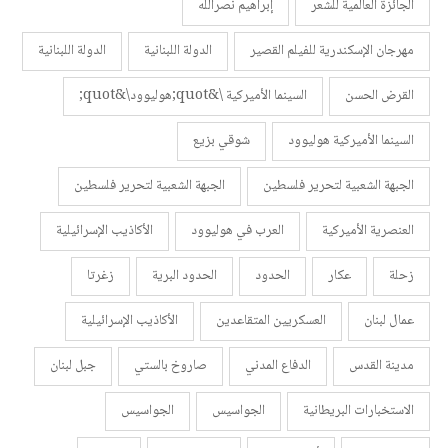
الجائزة العالمية للشعر
إبراهيم نصرالله
مهرجان الإسكندرية للفيلم القصير
الدولة اللبنانية
الدولة اللبنانية
القرض الحسن
السينما الأميركية \&quot;هوليوود\&quot;
السينما الأميركية هوليوود
شوقي بزيع
الجبهة الشعبية لتحرير فلسطين
الجبهة الشعبية لتحرير فلسطين
العنصرية الأميركية
العرب في هوليوود
الأكاذيب الإسرائيلية
زحلة
عكار
الحدود
الحدود البرية
زغرتا
عمال لبنان
العسكريين المتقاعدين
الأكاذيب الإسرائيلية
مدينة القدس
الدفاع المدني
صاروخ بالستي
جبل لبنان
الاستخبارات البريطانية
الجواسيس
الجواسيس