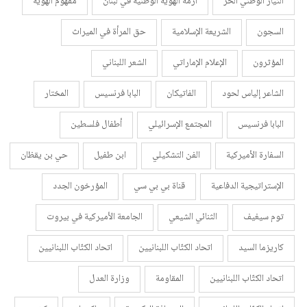
التيار الوطني الحر
أزمة الهوية الوطنية في لبنان
مفهوم الهوية
السجون
الشريعة الإسلامية
حق المرأة في الميراث
المؤثرون
الإعلام الإماراتي
الشعر اللبناني
الشاعر إلياس لحود
الفاتيكان
البابا فرنسيس
المختار
البابا فرنسيس
المجتمع الإسرائيلي
أطفال فلسطين
السفارة الأميركية
الفن التشكيلي
ابن طفيل
حي بن يقظان
الإستراتيجية الدفاعية
قناة بي بي سي
المؤرخون الجدد
توم سيغيف
الثنائي الشيعي
الجامعة الأميركية في بيروت
كاريزما السيد
اتحاد الكتّاب اللبنانيين
اتحاد الكتّاب اللبنانيين
اتحاد الكتّاب اللبنانيين
المقاومة
وزارة العدل