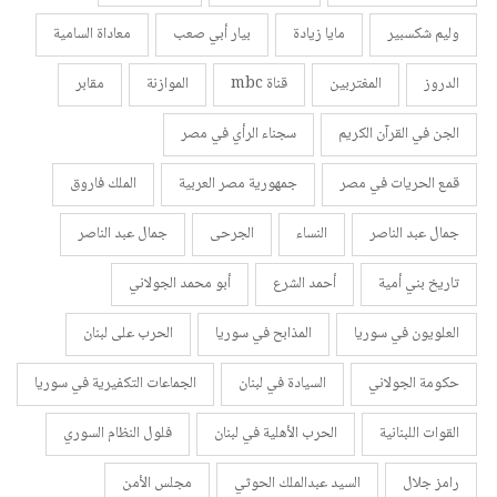
وليم شكسبير
مايا زيادة
بيار أبي صعب
معاداة السامية
الدروز
المغتربين
قناة mbc
الموازنة
مقابر
الجن في القرآن الكريم
سجناء الرأي في مصر
قمع الحريات في مصر
جمهورية مصر العربية
الملك فاروق
جمال عبد الناصر
النساء
الجرحى
جمال عبد الناصر
تاريخ بني أمية
أحمد الشرع
أبو محمد الجولاني
العلويون في سوريا
المذابح في سوريا
الحرب على لبنان
حكومة الجولاني
السيادة في لبنان
الجماعات التكفيرية في سوريا
القوات اللبنانية
الحرب الأهلية في لبنان
فلول النظام السوري
رامز جلال
السيد عبدالملك الحوثي
مجلس الأمن