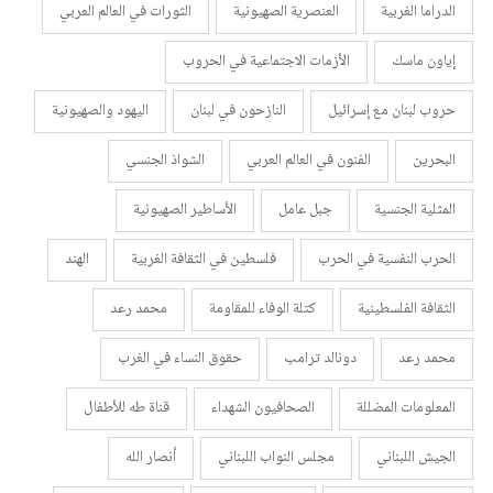
الدراما الغربية
العنصرية الصهيونية
الثورات في العالم العربي
إياون ماسك
الأزمات الاجتماعية في الحروب
حروب لبنان مع إسرائيل
النازحون في لبنان
اليهود والصهيونية
البحرين
الفنون في العالم العربي
الشواذ الجنسي
المثلية الجنسية
جبل عامل
الأساطير الصهيونية
الحرب النفسية في الحرب
فلسطين في الثقافة الغربية
الهند
الثقافة الفلسطينية
كتلة الوفاء للمقاومة
محمد رعد
محمد رعد
دونالد ترامب
حقوق النساء في الغرب
المعلومات المضللة
الصحافيون الشهداء
قناة طه للأطفال
الجيش اللبناني
مجلس النواب اللبناني
أنصار الله