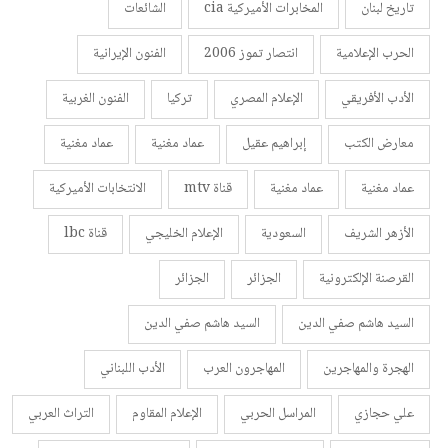
تاريخ لبنان
المخابرات الأميركية cia
الشائعات
الحرب الإعلامية
انتصار تموز 2006
الفنون الإيرانية
الأدب الأفريقي
الإعلام المصري
تركيا
الفنون الغربية
معارض الكتب
إبراهيم عقيل
عماد مغنية
عماد مغنية
عماد مغنية
عماد مغنية
قناة mtv
الانتخابات الأميركية
الأزهر الشريف
السعودية
الإعلام الخليجي
قناة lbc
القرصنة الإلكترونية
الجزائر
الجزائر
السيد هاشم صفي الدين
السيد هاشم صفي الدين
الهجرة والمهاجرين
المهاجرون العرب
الأدب اللبناني
علي حجازي
المراسل الحربي
الإعلام المقاوم
التراث العربي