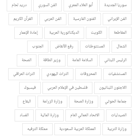
سوريا الجديدة
أبو العلاء المعري
الفن السوري
دريد لحام
الفن الإيراني
الفنون الفارسية
الفن العربي
القرأن الكريم
المقاطعة
الكويت
الديكتاتورية العربية
إعادة الإعمار
الشمال
المستتوطنات
رفع الأنقاض
الجنوب
الرئيس اللبناني
السلامة العامة
وزير الطاقة
الصحة
المستشفيات
المحروقات
التراث اليهودي
التراث العراقي
اللاجئون اللبنانيون
فلسطين في الإعلام العربي
فيسبوك
جماعة الحوثي
وزارة الصحة
وزارة الزراعة
البقاع
الصيدليات
الاتحاد العمالي العام
وزارة المالية
الفساد
وزارة التربية
المملكة العربية السعودية
مملكة الترفيه