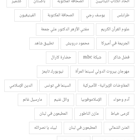
اتحاد الكتّاب اللبنانيين
الصحافة المكتوبة
باكستان
كشمير
طرابلس
يوسف رجي
الصحافة المكتوبة
الفينيقيون
علوم القرآن الكريم
مفتي الأزهر الدكتور علي جمعة
الجريمة في أميركا
محمود درويش
تطبيق شاهد
فضل شاكر
شبكة mbc
حضارة كارال
مهرجان بيروت الدولي لسينما المرأة
نيويورك تايمز
المفاوضات الإيرانية- الأميركية
السينما في تونس
الدين الإسلامي
آدم وحواء
الإسلاموفوبيا
وائل غنيم
مارسيل غانم
كرمى خياط
مازن الناطور
المطبعون في لبنان
المتن الشمالي
المطبعون في لبنان
لبيك يا نصرالله