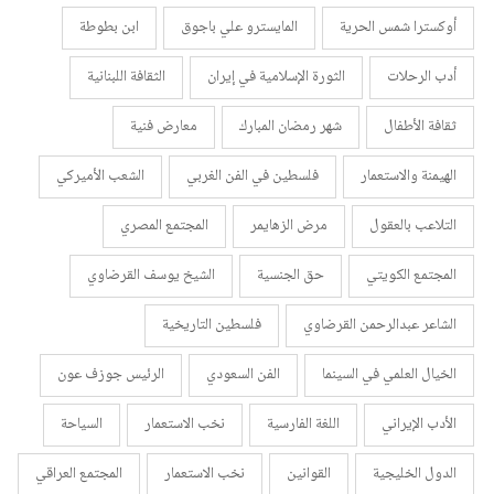
أوكسترا شمس الحرية
المايسترو علي باجوق
ابن بطوطة
أدب الرحلات
الثورة الإسلامية في إيران
الثقافة اللبنانية
ثقافة الأطفال
شهر رمضان المبارك
معارض فنية
الهيمنة والاستعمار
فلسطين في الفن الغربي
الشعب الأميركي
التلاعب بالعقول
مرض الزهايمر
المجتمع المصري
المجتمع الكويتي
حق الجنسية
الشيخ يوسف القرضاوي
الشاعر عبدالرحمن القرضاوي
فلسطين التاريخية
الخيال العلمي في السينما
الفن السعودي
الرئيس جوزف عون
الأدب الإيراني
اللغة الفارسية
نخب الاستعمار
السياحة
الدول الخليجية
القوانين
نخب الاستعمار
المجتمع العراقي