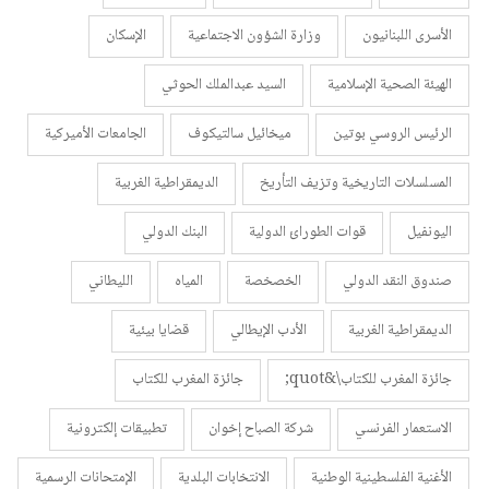
الأسرى اللبنانيون
وزارة الشؤون الاجتماعية
الإسكان
الهيئة الصحية الإسلامية
السيد عبدالملك الحوثي
الرئيس الروسي بوتين
ميخائيل سالتيكوف
الجامعات الأميركية
المسلسلات التاريخية وتزيف التأريخ
الديمقراطية الغربية
اليونفيل
قوات الطورائ الدولية
البنك الدولي
صندوق النقد الدولي
الخصخصة
المياه
الليطاني
الديمقراطية الغربية
الأدب الإيطالي
قضايا بيئية
جائزة المغرب للكتاب\&quot;
جائزة المغرب للكتاب
الاستعمار الفرنسي
شركة الصباح إخوان
تطبيقات إلكترونية
الأغنية الفلسطينية الوطنية
الانتخابات البلدية
الإمتحانات الرسمية