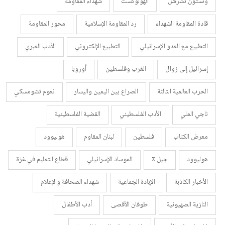
ونستون تشرشل
الهولوكست
شهداء المقاومة
قادة المقاومة الشهداء
رد المقاومة الإسلامية
محور المقاومة
التطبيع مع العدو الإسرائيلي
التطبيع الإلكتروني
الأدب العبري
إسرائيل إلى زوال
الغرب وفلسطين
أوروبا
الحرب العالمية الثالثة
الصراع بين اليمين واليسار
نعوم تشومسكي
ناجي العلي
الأدب الفلسطيني
القضية الفلسطينية
معرض الكتاب
فلسطين
لبنان المقاوم
هوليوود
هوليوود
جيل z
الموساد الإسرائيلي
قطاع التعليم في غزة
الأخبار الكاذبة
الإبادة الجماعية
شهداء الصحافة والإعلام
النازية الصهيونية
طوفان الأقصى
أدب الأطفال