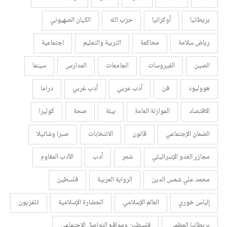
بريطانيا
أوكرانيا
حزب الله
الكيان الصهيوني
رياض سلامة
محاكمة
التربية والتعليم
اجتماعية
الصين
الفيروسات
الجامعات
المدارس
سينما
هووليود
فن
أدب عربي
أدب غربي
دراما
الاقتصاد
الموازنة العامة
بيئة
صحة
كوليرا
الضمان الإجتماعي
قانون
الانتخابات
صبرا وشاتيلا
مجازر العدو الإسرائيلي
شعر
أدب
الأدب المقاوم
محمد علي شمس الدين
الرواية العربية
فلسطين
إلياس خوري
العالم الإسلامي
الحضارة الإسلامية
تلفزيون
بريطانيا العظمى
فلسطين ومواقع التواصل الاجتماعي