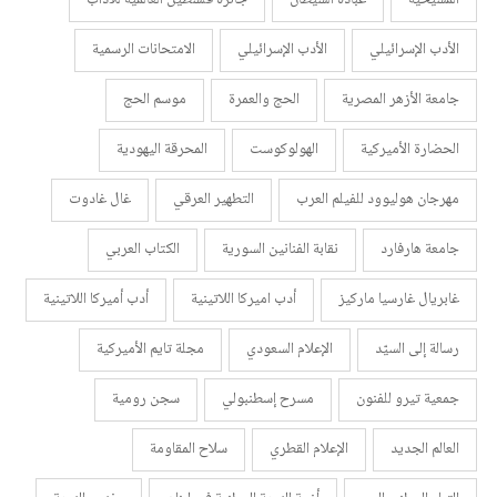
المسيحية
عبادة الشيطان
جائزة فلسطين العالمية للآداب
الأدب الإسرائيلي
الأدب الإسرائيلي
الامتحانات الرسمية
جامعة الأزهر المصرية
الحج والعمرة
موسم الحج
الحضارة الأميركية
الهولوكوست
المحرقة اليهودية
مهرجان هوليوود للفيلم العرب
التطهير العرقي
غال غادوت
جامعة هارفارد
نقابة الفنانين السورية
الكتاب العربي
غابريال غارسيا ماركيز
أدب اميركا اللاتينية
أدب أميركا اللاتينية
رسالة إلى السيّد
الإعلام السعودي
مجلة تايم الأميركية
جمعية تيرو للفنون
مسرح إسطنبولي
سجن رومية
العالم الجديد
الإعلام القطري
سلاح المقاومة