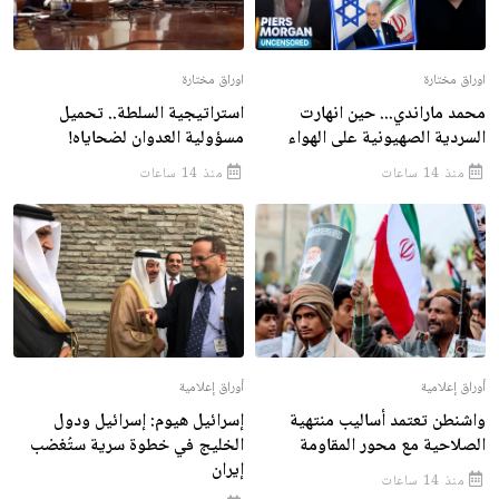
اوراق مختارة
اوراق مختارة
محمد ماراندي... حين انهارت
استراتيجية السلطة.. تحميل
السردية الصهيونية على الهواء
مسؤولية العدوان لضحاياه!
منذ 14 ساعات
منذ 14 ساعات
أوراق إعلامية
أوراق إعلامية
واشنطن تعتمد أساليب منتهية
إسرائيل هيوم: إسرائيل ودول
الصلاحية مع محور المقاومة
الخليج في خطوة سرية ستُغضب
إيران
منذ 14 ساعات