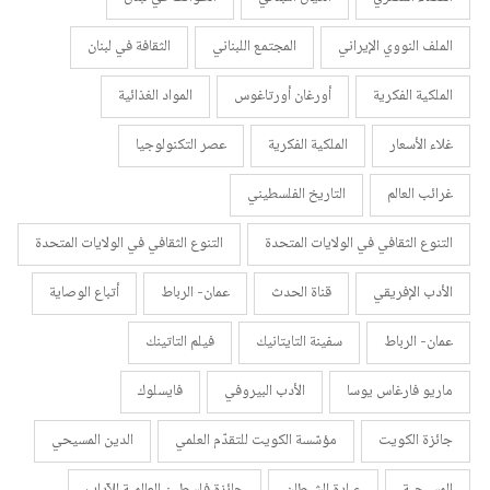
الملف النووي الإيراني
المجتمع اللبناني
الثقافة في لبنان
الملكية الفكرية
أورغان أورتاغوس
المواد الغذائية
غلاء الأسعار
الملكية الفكرية
عصر التكنولوجيا
غرائب العالم
التاريخ الفلسطيني
التنوع الثقافي في الولايات المتحدة
التنوع الثقافي في الولايات المتحدة
الأدب الإفريقي
قناة الحدث
عمان- الرباط
أتباع الوصاية
عمان- الرباط
سفينة التايتانيك
فيلم التاتينك
ماريو فارغاس يوسا
الأدب البيروفي
فايسلوك
جائزة الكويت
مؤسّسة الكويت للتقدّم العلمي
الدين المسيحي