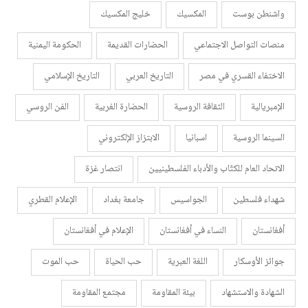
واشنطن بوست
المكسيك
خليج المكسيك
منصات التواصل الاجتماعي
الحضارات القديمة
الحكومة اليمنية
الاختفاء القسري في مصر
التاريخ العربي
التاريخ الإسلامي
الإمبريالية
الثقافة الروسية
الحضارة الغربية
الفن الروسي
السينما الروسية
اسبانيا
الابتزاز الإلكتروني
الاتحاد العام للكتّاب والأدباء الفلسطينيين
انتصار غزة
شهداء فلسطين
الجواسيس
جامعة بغداد
الإعلام القطري
أفغانستان
النساء في أفغانستان
الإعلام في أفغانستان
جوائز الأوسكار
اللغة العبرية
حب الحياة
حب الموت
الشهادة والاستشهاد
بيئة المقاومة
مجتمع المقاومة