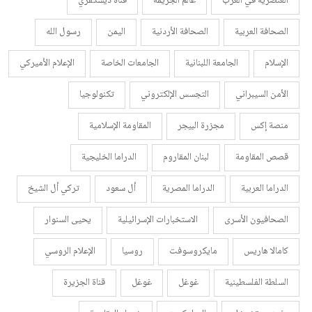
العنصرية في الغرب
عالم الجريمة
قناة ديسكفري
الصحافة العربية
الصحافة الأردنية
اليمن
رسول الله
الإسلام
الجامعة اللبنانية
الجامعات الخاصة
الإعلام الأميركي
الأمن السيبراني
التجسس الإلكتروني
تكنولوجيا
منصة إكس
مجزرة البيجر
المقاومة الإسلامية
قصص المقاومة
لبنان المقاروم
الدراما الخليجية
الدراما العربية
الدراما المصرية
أل سعود
تركي أل الشيخ
الصحافيون الأسرى
الاستخبارات الإسرائيلية
يحيى السنوار
كامالا هاريس
مايكروسوفت
روسيا
الإعلام الروسي
السلطة الفلسطينية
غوغل
غوغل
قناة الجزيرة