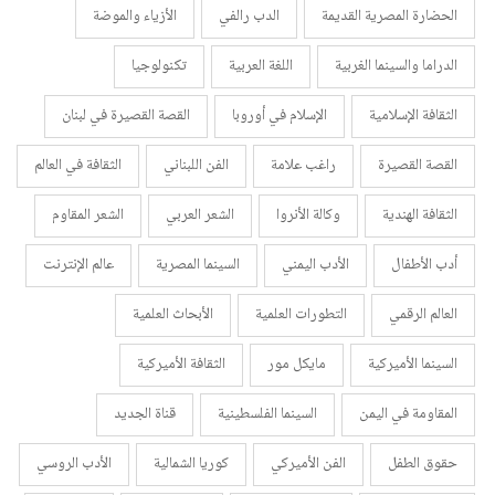
الحضارة المصرية القديمة
الدب رالفي
الأزياء والموضة
الدراما والسينما الغربية
اللغة العربية
تكنولوجيا
الثقافة الإسلامية
الإسلام في أوروبا
القصة القصيرة في لبنان
القصة القصيرة
راغب علامة
الفن اللبناني
الثقافة في العالم
الثقافة الهندية
وكالة الأنروا
الشعر العربي
الشعر المقاوم
أدب الأطفال
الأدب اليمني
السينما المصرية
عالم الإنترنت
العالم الرقمي
التطورات العلمية
الأبحاث العلمية
السينما الأميركية
مايكل مور
الثقافة الأميركية
المقاومة في اليمن
السينما الفلسطينية
قناة الجديد
حقوق الطفل
الفن الأميركي
كوريا الشمالية
الأدب الروسي