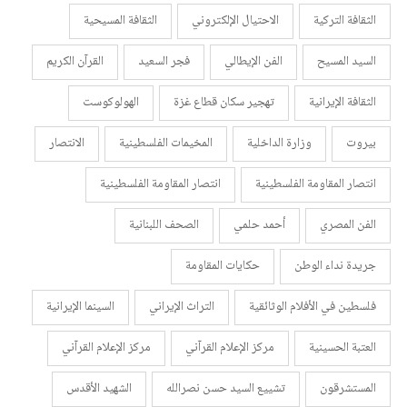
الثقافة التركية
الاحتيال الإلكتروني
الثقافة المسيحية
السيد المسيح
الفن الإيطالي
فجر السعيد
القرآن الكريم
الثقافة الإيرانية
تهجير سكان قطاع غزة
الهولوكوست
بيروت
وزارة الداخلية
المخيمات الفلسطينية
الانتصار
انتصار المقاومة الفلسطينية
انتصار المقاومة الفلسطينية
الفن المصري
أحمد حلمي
الصحف اللبنانية
جريدة نداء الوطن
حكايات المقاومة
فلسطين في الأفلام الوثائقية
التراث الإيراني
السينما الإيرانية
العتبة الحسينية
مركز الإعلام القرآني
مركز الإعلام القرآني
المستشرقون
تشييع السيد حسن نصرالله
الشهيد الأقدس