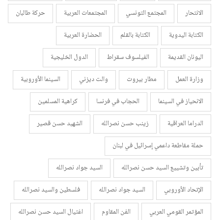
الانتحار
المجتمع التونسي
المجتمعات العربية
حركة طالبان
الكتابة اليدوية
الكتابة بالقلم
الحضارة العربية
اليونان القديمة
الفيلسوف سقراط
الدول الخليجية
وزارة العمل
مطار بيروت
والت ديزني
السينما الأوروبية
الانحياز في السينما
الحجاب في فرنسا
كراهية المسلمين
الدراما العراقية
زينب حسن نصرالله
الشهيد حسن قصير
حملة مقاطعة داعمي إسرائيل في لبنان
تأبين وتشييع السيد حسن نصرالله
السيد جواد نصرالله
الإتحاد الأوروبي
السيد جواد نصرالله
فلسطين والسيد نصرالله
المؤتمر القومي العربي
الفن المقاوم
اغتيال السيد حسن نصرالله