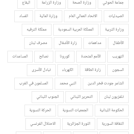
جماعة الحوثي
وزارة الصحة
وزارة الزراعة
البقاع
الصيدليات
الاتحاد العمالي العام
وزارة المالية
الفساد
وزارة التربية
المملكة العربية السعودية
مملكة الترفيه
الأطفال
مداهمات
زارة الأشغال
مصرف لبنان
التهريب
الأمم المتحدة
كورونا
نصائح
المساعدات
السجون
زارة الطاقة
الكهرباء
تبادل الأسرى
الشاعر جودت فخر الدين
النبي محمد
المسلمون في الغرب
تلفزيون لبنان
التحرير اللبناني
الجنوب اللبناني
الحكومة اللبنانية
الجمعيات النسوية
الحركة النسوية
الثقافة السورية
الثورة الجزائرية
الاحتلال الفرنسي