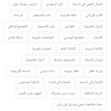
الخيال العلمي في السينما
الفن السعودي
الرئيس جوزف عون
الأدب الإيراني
اللغة الفارسية
نخب الاستعمار
السياحة
الدول الخليجية
القوانين
نخب الاستعمار
المجتمع العراقي
الانتحار
المجتمع التونسي
المجتمعات العربية
حركة طالبان
الكتابة اليدوية
الكتابة بالقلم
الحضارة العربية
اليونان القديمة
الفيلسوف سقراط
الدول الخليجية
وزارة العمل
مطار بيروت
والت ديزني
السينما الأوروبية
الانحياز في السينما
الحجاب في فرنسا
كراهية المسلمين
الدراما العراقية
زينب حسن نصرالله
الشهيد حسن قصير
حملة مقاطعة داعمي إسرائيل في لبنان