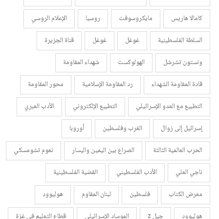
كامالا هاريس
مايكروسوفت
روسيا
الإعلام الروسي
السلطة الفلسطينية
غوغل
غوغل
قناة الجزيرة
ونستون تشرشل
الهولوكست
شهداء المقاومة
قادة المقاومة الشهداء
رد المقاومة الإسلامية
محور المقاومة
التطبيع مع العدو الإسرائيلي
التطبيع الإلكتروني
الأدب العبري
إسرائيل إلى زوال
الغرب وفلسطين
أوروبا
الحرب العالمية الثالثة
الصراع بين اليمين واليسار
نعوم تشومسكي
ناجي العلي
الأدب الفلسطيني
القضية الفلسطينية
معرض الكتاب
فلسطين
لبنان المقاوم
هوليوود
هوليوود
جيل z
الموساد الإسرائيلي
قطاع التعليم في غزة