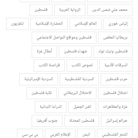
محمد علي شمس الدين
الرواية العربية
فلسطين
إلياس خوري
العالم الإسلامي
الحضارة الإسلامية
تلفزيون
بريطانيا العظمى
فلسطين ومواقع التواصل الاجتماعي
فلسطين وتيك توك
شهداء فلسطين
أبطال غزة
السرقات الأدبية
لصوص الكتب
قراصنة الكتب
حرب فلسطين
السردية الفلسطينية
السردية الإسرائيلية
احتلال فلسطين
الاحتلال البريطاني
نكبة فلسطين
غزة والمظاهرات
الفن الجميل
الدراما اللبنانية
جرائم إسرائيل
فلسطين المحتلة
جنوب أفريقيا
الشعر الفلسطيني
اليمن
الإعلام الغربي
بي بي سي