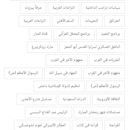
سياسات ترامب الداخلية
النزاعات العربية
مرفأ بيروت
الحرائق
التعيينات
السلم الأهلي
النزاعات العربية
برنامج العميد
برنامج المحفل القرأني
قناة المنار
الناطق العسكري لسرايا القدس أبو الحمز
مارك زوكربيرغ
الحريات في الغرب
مفهوم الأخر في الغرب
مفهوم الأخر في الغرب
الجهاد في سبيل الله
الرسول الأعظم (ص)
الرسول الأعظم (ص)
تنظيم الدولة الإسلامية داعش
الثقافة الأوروبية
الدراما السعودية
مسلسل شارع الأعشى
مسلسلات شهر رمضان المبارك
الرئيس عبد الفتاح السيسي
الفراعنة
قراءة في كتاب
المفكر الأميركي نعوم تشومسكي