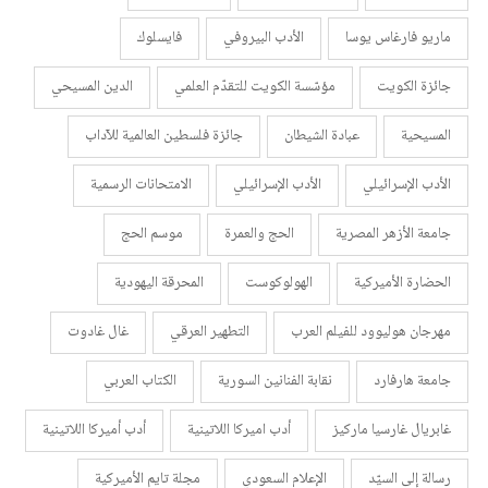
ماريو فارغاس يوسا
الأدب البيروفي
فايسلوك
جائزة الكويت
مؤسّسة الكويت للتقدّم العلمي
الدين المسيحي
المسيحية
عبادة الشيطان
جائزة فلسطين العالمية للآداب
الأدب الإسرائيلي
الأدب الإسرائيلي
الامتحانات الرسمية
جامعة الأزهر المصرية
الحج والعمرة
موسم الحج
الحضارة الأميركية
الهولوكوست
المحرقة اليهودية
مهرجان هوليوود للفيلم العرب
التطهير العرقي
غال غادوت
جامعة هارفارد
نقابة الفنانين السورية
الكتاب العربي
غابريال غارسيا ماركيز
أدب اميركا اللاتينية
أدب أميركا اللاتينية
رسالة إلى السيّد
الإعلام السعودي
مجلة تايم الأميركية