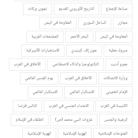
صناعة الإجماع
التاريخ الأوروبي القديم
نجوى بركات
مجازر
الساحل السوري
المقاومة في اليمن
المقاومة في اليمن
البحر الأحمر
المجتمعات الغربية
مبروك عطية
جون إف. كينيدي
الاستخبارات الأميركية
عمرو أديب
التكنولوجيا والذكاء الاصطناعي
الآخلاق في الغرب
وزارة الاتصالات
الآخلاق في الغرب
يوم القدس العالمي
الإمام الخميني
الاستكبار العالمي
الاستكبار العالمي
الكنيسة في الغرب
الاعتداء الجنسي في الغرب
كنائس فرنسا
الرهبنة والجنس
غزوات النبي محمد (ص)
الطلقاء في الإسلام
الفتوحات الإسلامية
الهوية الإسلامية
الهوية الإسلامية