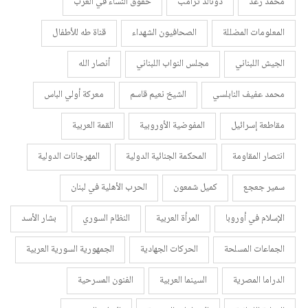
محمد رعد
دونالد ترامب
حقوق النساء في الغرب
المعلومات المضللة
الصحافيون الشهداء
قناة طه للأطفال
الجيش اللبناني
مجلس النواب اللبناني
أنصار الله
محمد عفيف النابلسي
الشيخ نعيم قاسم
معركة أولي الباس
مقاطعة إسرائيل
المفوضية الأوروبية
القمة العربية
انتصار المقاومة
المحكمة الجنائية الدولية
المهرجانات الدولية
سمير جعجع
كميل شمعون
الحرب الأهلية في لبنان
الإسلام في أوروبا
المرأة العربية
النظام السوري
بشار الأسد
الجماعات المسلحة
الحركات الجهادية
الجمهورية السورية العربية
الدراما المصرية
السينما العربية
الفنون المسرحية