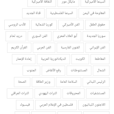
السينما الأميركية
مايكل مور
الثقافة الأميركية
المقاومة في اليمن
السينما الفلسطينية
قناة الجديد
حقوق الطفل
الفن الأميركي
كوريا الشمالية
الأدب الروسي
سوريا الجديدة
أبو العلاء المعري
الفن السوري
دريد لحام
الفن الإيراني
الفنون الفارسية
الفن العربي
القرأن الكريم
المقاطعة
الكويت
الديكتاتورية العربية
إعادة الإعمار
الشمال
المستتوطنات
رفع الأنقاض
الجنوب
الرئيس اللبناني
السلامة العامة
وزير الطاقة
الصحة
المستشفيات
المحروقات
التراث اليهودي
التراث العراقي
اللاجئون اللبنانيون
فلسطين في الإعلام العربي
فيسبوك