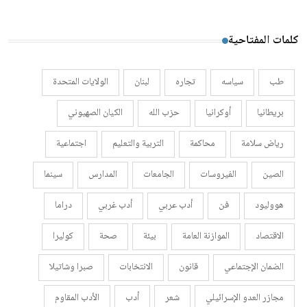
كلمات المفتاحية
طب
سياسه
تجاره
لبنان
الولايات المتحدة
بريطانيا
أوكرانيا
حزب الله
الكيان الصهيوني
رياض سلامة
محاكمة
التربية والتعليم
اجتماعية
الصين
الفيروسات
الجامعات
المدارس
سينما
هووليود
فن
أدب عربي
أدب غربي
دراما
الاقتصاد
الموازنة العامة
بيئة
صحة
كوليرا
الضمان الإجتماعي
قانون
الانتخابات
صبرا وشاتيلا
مجازر العدو الإسرائيلي
شعر
أدب
الأدب المقاوم