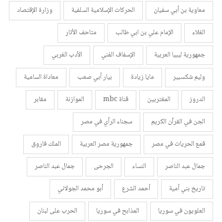
معاوية بن أبي سفيان
الحركات الإسلامية السلفية
وزارة الإقتصاد
الغلاء
الإمام علي بن ابي طالب
متاحف الأثار
جمهورية ليبيا العربية
الإسفاف الفني
الأدب الغربي
وليم شكسبير
مايا زيادة
بيار أبي صعب
معاداة السامية
الدروز
المغتربين
قناة mbc
الموازنة
مقابر
الجن في القرآن الكريم
سجناء الرأي في مصر
قمع الحريات في مصر
جمهورية مصر العربية
الملك فاروق
جمال عبد الناصر
النساء
الجرحى
جمال عبد الناصر
تاريخ بني أمية
أحمد الشرع
أبو محمد الجولاني
العلويون في سوريا
المذابح في سوريا
الحرب على لبنان