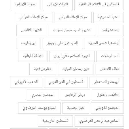
فلسطين في الأفلام الوثائقية
التراث الإيراني
السينما الإيرانية
العتبة الحسينية
مركز الإعلام القرآني
مركز الإعلام القرآني
المستشرقون
تشييع السيد حسن نصرالله
الشهيد الأقدس
أوكسترا شمس الحرية
المايسترو علي باجوق
ابن بطوطة
أدب الرحلات
الثورة الإسلامية في إيران
الثقافة اللبنانية
ثقافة الأطفال
شهر رمضان المبارك
معارض فنية
الهيمنة والاستعمار
فلسطين في الفن الغربي
الشعب الأميركي
التلاعب بالعقول
مرض الزهايمر
المجتمع المصري
المجتمع الكويتي
حق الجنسية
الشيخ يوسف القرضاوي
الشاعر عبدالرحمن القرضاوي
فلسطين التاريخية