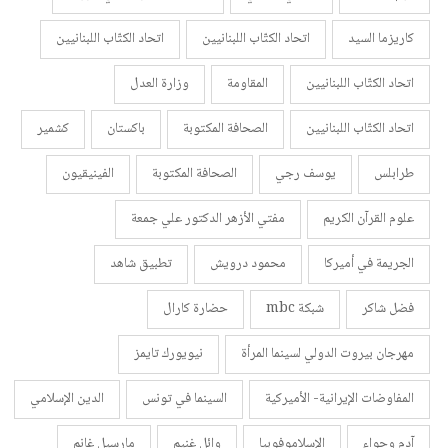
كاريزما السيد
اتحاد الكتّاب اللبنانيين
اتحاد الكتّاب اللبنانيين
اتحاد الكتّاب اللبنانيين
المقاومة
وزارة العدل
اتحاد الكتّاب اللبنانيين
الصحافة المكتوبة
باكستان
كشمير
طرابلس
يوسف رجي
الصحافة المكتوبة
الفينيقيون
علوم القرآن الكريم
مفتي الأزهر الدكتور علي جمعة
الجريمة في أميركا
محمود درويش
تطبيق شاهد
فضل شاكر
شبكة mbc
حضارة كارال
مهرجان بيروت الدولي لسينما المرأة
نيويورك تايمز
المفاوضات الإيرانية- الأميركية
السينما في تونس
الدين الإسلامي
آدم وحواء
الإسلاموفوبيا
وائل غنيم
مارسيل غانم