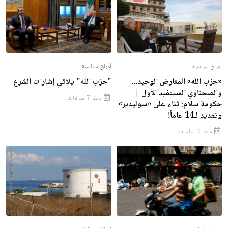
أوراق سياسية
أوراق سياسية
«حزب الله» المعارض الوحيد...
"حزب الله" يلاقي إشارات الشرع
والصحناوي المستفيد الأول |
منذ 7 ساعات
حكومة سلام: ثناء على «سوليدير»
وتمديد لـ14 عاماً!
منذ 7 ساعات