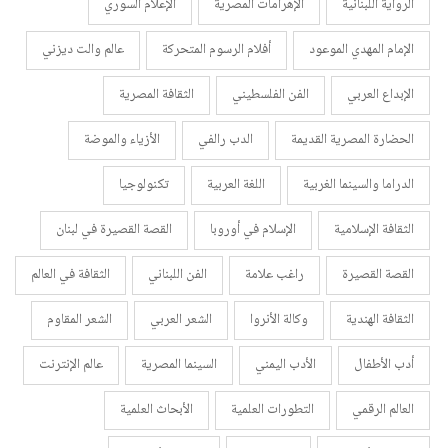
الرواية اللبنانية
الإهرامات المصرية
الإعلام السوري
الإمام المهدي الموعود
أفلام الرسوم المتحركة
عالم والت ديزني
الإبداع العربي
الفن الفلسطيني
الثقافة المصرية
الحضارة المصرية القديمة
الدب رالفي
الأزياء والموضة
الدراما والسينما الغربية
اللغة العربية
تكنولوجيا
الثقافة الإسلامية
الإسلام في أوروبا
القصة القصيرة في لبنان
القصة القصيرة
راغب علامة
الفن اللبناني
الثقافة في العالم
الثقافة الهندية
وكالة الأنروا
الشعر العربي
الشعر المقاوم
أدب الأطفال
الأدب اليمني
السينما المصرية
عالم الإنترنت
العالم الرقمي
التطورات العلمية
الأبحاث العلمية