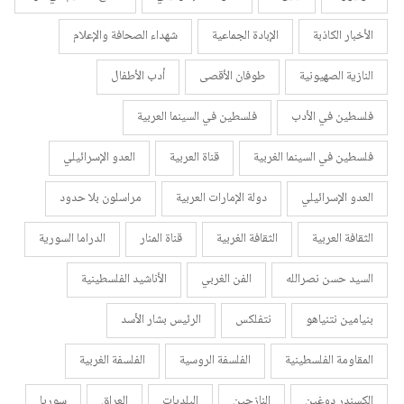
الأخبار الكاذبة
الإبادة الجماعية
شهداء الصحافة والإعلام
النازية الصهيونية
طوفان الأقصى
أدب الأطفال
فلسطين في الأدب
فلسطين في السينما العربية
فلسطين في السينما الغربية
قناة العربية
العدو الإسرائيلي
العدو الإسرائيلي
دولة الإمارات العربية
مراسلون بلا حدود
الثقافة العربية
الثقافة الغربية
قناة المنار
الدراما السورية
السيد حسن نصرالله
الفن الغربي
الأناشيد الفلسطينية
بنيامين نتنياهو
نتفلكس
الرئيس بشار الأسد
المقاومة الفلسطينية
الفلسفة الروسية
الفلسفة الغربية
الكسندر دوغين
النازحين
البلديات
العراق
سوريا