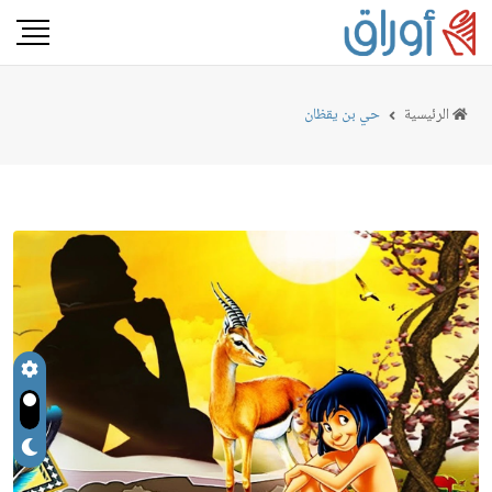
الرئيسية
حي بن يقظان