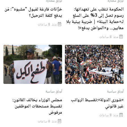
اوراق مختارة
اوراق مختارة
الحكومة تنقلب على تعهداتها:
خزّانات فارغة لفيول "مشبوه": مَن
رسوم تصل إلى 3% على السلع
يدفع كلفة الترحيل؟
لـ«حماية البيئة» | ضريبة بيئية بلا
منذ 8 ساعات
معايير... و«المواطن يدفع»!
منذ 8 ساعات
أوراق سياسية
أوراق سياسية
«شورى الدولة»:تقسيط الرواتب
مجلس الوزراء يخالف القانون:
غير قانوني
تقسيط مستحقات الموظفين
مرفوض
منذ 8 ساعات
منذ 8 ساعات