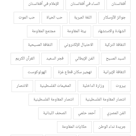
أفغانستان
النساء في أفغانستان
الإعلام في أفغانستان
جوائز الأوسكار
اللغة العبرية
حب الحياة
حب الموت
الشهادة والاستشهاد
بيئة المقاومة
مجتمع المقاومة
الثقافة التركية
الاحتيال الإلكتروني
الثقافة المسيحية
السيد المسيح
الفن الإيطالي
فجر السعيد
القرآن الكريم
الثقافة الإيرانية
تهجير سكان قطاع غزة
الهولوكوست
بيروت
وزارة الداخلية
المخيمات الفلسطينية
الانتصار
انتصار المقاومة الفلسطينية
انتصار المقاومة الفلسطينية
الفن المصري
أحمد حلمي
الصحف اللبنانية
جريدة نداء الوطن
حكايات المقاومة