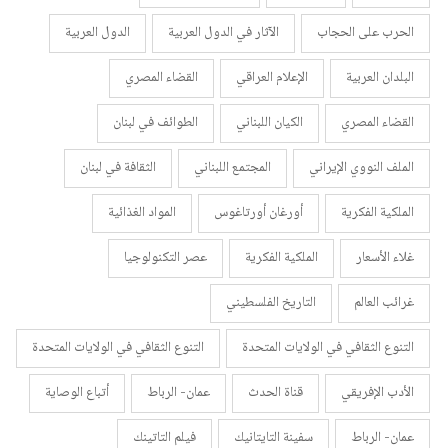
الحرب على الحجاب
الآثار في الدول العربية
الدول العربية
البلدان العربية
الإعلام العراقي
القضاء المصري
القضاء المصري
الكيان اللبناني
الطوائف في لبنان
الملف النووي الإيراني
المجتمع اللبناني
الثقافة في لبنان
الملكية الفكرية
أورغان أورتاغوس
المواد الغذائية
غلاء الأسعار
الملكية الفكرية
عصر التكنولوجيا
غرائب العالم
التاريخ الفلسطيني
التنوع الثقافي في الولايات المتحدة
التنوع الثقافي في الولايات المتحدة
الأدب الإفريقي
قناة الحدث
عمان- الرباط
أتباع الوصاية
عمان- الرباط
سفينة التايتانيك
فيلم التاتينك