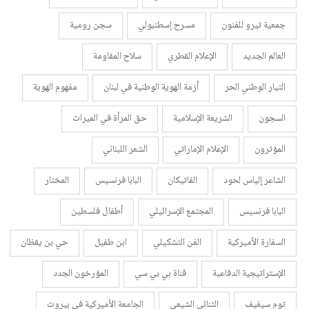
جمعية تيرو للفنون
مسرح إسطنبولي
سجن رومية
العالم الجديد
الإعلام القطري
سلاح المقاومة
التيار الوطني الحر
أزمة الهوية الوطنية في لبنان
مفهوم الهوية
السجون
الشريعة الإسلامية
حق المرأة في الميراث
المؤثرون
الإعلام الإماراتي
الشعر اللبناني
الشاعر إلياس لحود
الفاتيكان
البابا فرنسيس
المختار
البابا فرنسيس
المجتمع الإسرائيلي
أطفال فلسطين
السفارة الأميركية
الفن التشكيلي
ابن طفيل
حي بن يقظان
الإستراتيجية الدفاعية
قناة بي بي سي
المؤرخون الجدد
توم سيغيف
الثنائي الشيعي
الجامعة الأميركية في بيروت