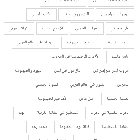
السيد هاشم صفي الدين
السيد هاشم صفي الدين
الهجرة والمهاجرين
المهاجرون العرب
الأدب اللبناني
علي حجازي
المراسل الحربي
الإعلام المقاوم
التراث العربي
الدراما الغربية
العنصرية الصهيونية
الثورات في العالم العربي
إياون ماسك
الأزمات الاجتماعية في الحروب
حروب لبنان مع إسرائيل
النازحون في لبنان
اليهود والصهيونية
البحرين
الفنون في العالم العربي
الشواذ الجنسي
المثلية الجنسية
جبل عامل
الأساطير الصهيونية
الحرب النفسية في الحرب
فلسطين في الثقافة الغربية
الهند
الثقافة الفلسطينية
كتلة الوفاء للمقاومة
محمد رعد