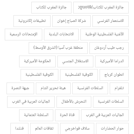
جائزة المغرب للكتاب\&quot;
جائزة المغرب للكتاب
الاستعمار الفرنسي
شركة الصباح إخوان
تطبيقات إلكترونية
الأغنية الفلسطينية الوطنية
الانتخابات البلدية
الإمتحانات الرسمية
رجب طيب أردوغان
منطقة غرب آسيا (الشرق الأوسط)
الدراما الأميركية
الاستغلال الجنسي
الحكومة الأميركية
انطوان كرباج
الكوفية الفلسطينية
الكوفية الفلسطينية
تلغرام
السلطات الفرنسية
هيئة تحرير الشام
جبهة النصرة
السلطات الفرنسية
التحرش بالأطفال
الجاليات العربية في الغرب
الجاليات العربية في الغرب
قناة الحرة
السلطنة العثمانية
حوار الحضارات
سلاف فواخرجي
ثقافات العالم
فنلندا