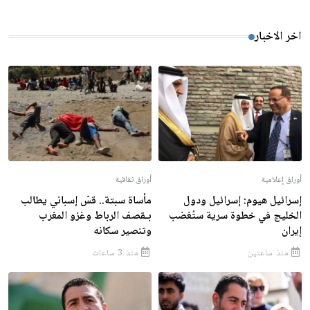
اخر الاخبار
أوراق إعلامية
أوراق ثقافية
إسرائيل هيوم: إسرائيل ودول
مأساة سبتة.. قسّ إسباني يطالب
الخليج في خطوة سرية ستُغضب
بـقصف الرباط وغزو المغرب
إيران
وتنصير سكانه
منذ ساعتين
منذ 3 ساعات