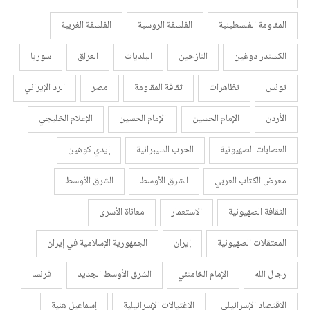
المقاومة الفلسطينية
الفلسفة الروسية
الفلسفة الغربية
الكسندر دوغين
النازحين
البلديات
العراق
سوريا
تونس
تظاهرات
ثقافة المقاومة
مصر
الرد الإيراني
الأردن
الإمام الحسين
الإمام الحسين
الإعلام الخليجي
العصابات الصهيونية
الحرب السيبرانية
إيدي كوهين
معرض الكتاب العربي
الشرق الأوسط
الشرق الأوسط
الثقافة الصهيونية
الاستعمار
معاناة الأسرى
المعتقلات الصهيونية
إيران
الجمهورية الإسلامية في إيران
رجال الله
الإمام الخامنئي
الشرق الأوسط الجديد
فرنسا
الاقتصاد الإسرائيلي
الاغتيالات الإسرائيلية
إسماعيل هنية