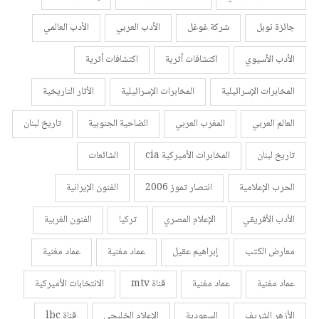
جائزة نوبل
شركة غوغل
الأدب العربي
الأدب العالمي
الأدب الأسيوي
اكتشافات أثرية
اكتشافات أثرية
المخابرات الإسرائيلية
المخابرات الإسرائيلية
الأثار التاريخية
العالم العربي
المغرب العربي
الضاحية الجنوبية
تاريخ لبنان
تاريخ لبنان
المخابرات الأميركية cia
الشائعات
الحرب الإعلامية
انتصار تموز 2006
الفنون الإيرانية
الأدب الأفريقي
الإعلام المصري
تركيا
الفنون الغربية
معارض الكتب
إبراهيم عقيل
عماد مغنية
عماد مغنية
عماد مغنية
عماد مغنية
قناة mtv
الانتخابات الأميركية
الأزهر الشريف
السعودية
الإعلام الخليجي
قناة lbc