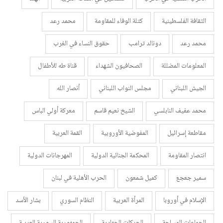
الثقافة الفلسطينية
كتلة الوفاء للمقاومة
محمد رعد
محمد رعد
دونالد ترامب
حقوق النساء في الغرب
المعلومات المضللة
الصحافيون الشهداء
قناة طه للأطفال
الجيش اللبناني
مجلس النواب اللبناني
أنصار الله
محمد عفيف النابلسي
الشيخ نعيم قاسم
معركة أولي الباس
مقاطعة إسرائيل
المفوضية الأوروبية
القمة العربية
انتصار المقاومة
المحكمة الجنائية الدولية
المهرجانات الدولية
سمير جعجع
كميل شمعون
الحرب الأهلية في لبنان
الإسلام في أوروبا
المرأة العربية
النظام السوري
بشار الأسد
الجماعات المسلحة
الحركات الجهادية
الجمهورية السورية العربية