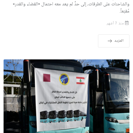
والشاحنات على الطرقات، إلى حدٍّ لم يعد معه احتمال «القضاء والقدر»
مُقنِعاً.
منذ 7 أشهر
المزيد