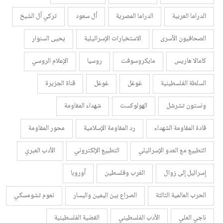
الدراما العربية
الدراما المصرية
أل سعود
تركي أل الشيخ
الصحافيون الأسرى
الاستخبارات الإسرائيلية
يحيى السنوار
كامالا هاريس
مايكروسوفت
روسيا
الإعلام الروسي
السلطة الفلسطينية
غوغل
غوغل
قناة الجزيرة
ونستون تشرشل
الهولوكست
شهداء المقاومة
قادة المقاومة الشهداء
رد المقاومة الإسلامية
محور المقاومة
التطبيع مع العدو الإسرائيلي
التطبيع الإلكتروني
الأدب العبري
إسرائيل إلى زوال
الغرب وفلسطين
أوروبا
الحرب العالمية الثالثة
الصراع بين اليمين واليسار
نعوم تشومسكي
ناجي العلي
الأدب الفلسطيني
القضية الفلسطينية