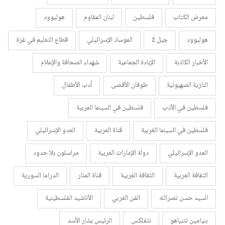
معرض الكتاب
فلسطين
لبنان المقاوم
هوليوود
هوليوود
جيل z
الموساد الإسرائيلي
قطاع التعليم في غزة
الأخبار الكاذبة
الإبادة الجماعية
شهداء الصحافة والإعلام
النازية الصهيونية
طوفان الأقصى
أدب الأطفال
فلسطين في الأدب
فلسطين في السينما العربية
فلسطين في السينما الغربية
قناة العربية
العدو الإسرائيلي
العدو الإسرائيلي
دولة الإمارات العربية
مراسلون بلا حدود
الثقافة العربية
الثقافة الغربية
قناة المنار
الدراما السورية
السيد حسن نصرالله
الفن الغربي
الأناشيد الفلسطينية
بنيامين نتنياهو
نتفلكس
الرئيس بشار الأسد