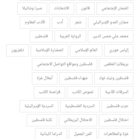
الضمان الإجتماعي
قانون
الانتخابات
صبرا وشاتيلا
مجازر العدو الإسرائيلي
شعر
أدب
الأدب المقاوم
محمد علي شمس الدين
الرواية العربية
فلسطين
إلياس خوري
العالم الإسلامي
الحضارة الإسلامية
تلفزيون
بريطانيا العظمى
فلسطين ومواقع التواصل الاجتماعي
فلسطين وتيك توك
شهداء فلسطين
أبطال غزة
السرقات الأدبية
لصوص الكتب
قراصنة الكتب
حرب فلسطين
السردية الفلسطينية
السردية الإسرائيلية
احتلال فلسطين
الاحتلال البريطاني
نكبة فلسطين
غزة والمظاهرات
الفن الجميل
الدراما اللبنانية