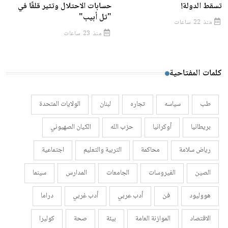
تسقط الدولة!
حسابات الاحتلال وتثير قلقًا في
"تل أبيب"
منذ 22 ساعات
منذ 23 ساعات
كلمات المفتاحية
طب
سياسه
تجاره
لبنان
الولايات المتحدة
بريطانيا
أوكرانيا
حزب الله
الكيان الصهيوني
رياض سلامة
محاكمة
التربية والتعليم
اجتماعية
الصين
الفيروسات
الجامعات
المدارس
سينما
هووليود
فن
أدب عربي
أدب غربي
دراما
الاقتصاد
الموازنة العامة
بيئة
صحة
كوليرا