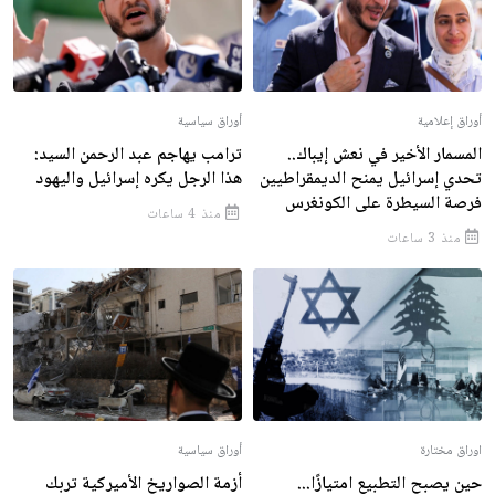
أوراق إعلامية
أوراق سياسية
المسمار الأخير في نعش إيباك..
ترامب يهاجم عبد الرحمن السيد:
تحدي إسرائيل يمنح الديمقراطيين
هذا الرجل يكره إسرائيل واليهود
فرصة السيطرة على الكونغرس
منذ 4 ساعات
منذ 3 ساعات
اوراق مختارة
أوراق سياسية
حين يصبح التطبيع امتيازًا...
أزمة الصواريخ الأميركية تربك