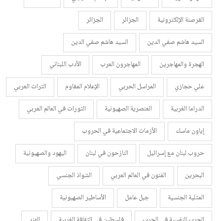
القرصنة الإلكترونية
الجزائر
الجزائر
السيد هاشم صفي الدين
السيد هاشم صفي الدين
الهجرة والمهاجرين
المهاجرون العرب
الأدب اللبناني
علي حجازي
المراسل الحربي
الإعلام المقاوم
التراث العربي
الدراما الغربية
العنصرية الصهيونية
الثورات في العالم العربي
إياون ماسك
الأزمات الاجتماعية في الحروب
حروب لبنان مع إسرائيل
النازحون في لبنان
اليهود والصهيونية
البحرين
الفنون في العالم العربي
الشواذ الجنسي
المثلية الجنسية
جبل عامل
الأساطير الصهيونية
الحرب النفسية في الحرب
فلسطين في الثقافة الغربية
الهند