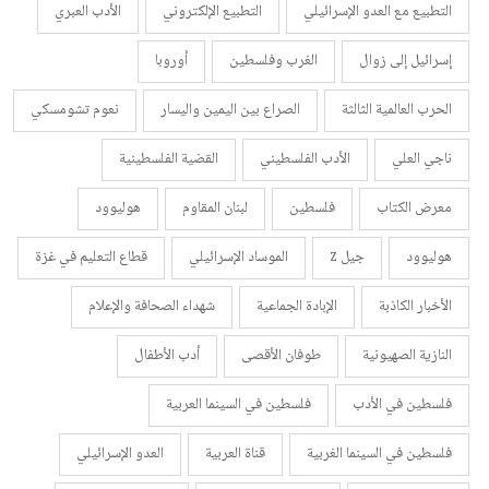
التطبيع مع العدو الإسرائيلي
التطبيع الإلكتروني
الأدب العبري
إسرائيل إلى زوال
الغرب وفلسطين
أوروبا
الحرب العالمية الثالثة
الصراع بين اليمين واليسار
نعوم تشومسكي
ناجي العلي
الأدب الفلسطيني
القضية الفلسطينية
معرض الكتاب
فلسطين
لبنان المقاوم
هوليوود
هوليوود
جيل z
الموساد الإسرائيلي
قطاع التعليم في غزة
الأخبار الكاذبة
الإبادة الجماعية
شهداء الصحافة والإعلام
النازية الصهيونية
طوفان الأقصى
أدب الأطفال
فلسطين في الأدب
فلسطين في السينما العربية
فلسطين في السينما الغربية
قناة العربية
العدو الإسرائيلي