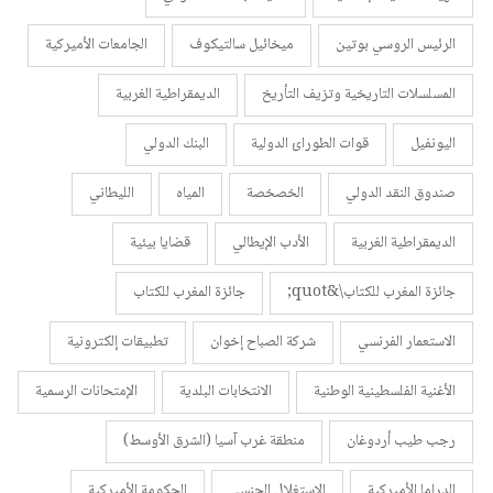
الرئيس الروسي بوتين
ميخائيل سالتيكوف
الجامعات الأميركية
المسلسلات التاريخية وتزيف التأريخ
الديمقراطية الغربية
اليونفيل
قوات الطورائ الدولية
البنك الدولي
صندوق النقد الدولي
الخصخصة
المياه
الليطاني
الديمقراطية الغربية
الأدب الإيطالي
قضايا بيئية
جائزة المغرب للكتاب\&quot;
جائزة المغرب للكتاب
الاستعمار الفرنسي
شركة الصباح إخوان
تطبيقات إلكترونية
الأغنية الفلسطينية الوطنية
الانتخابات البلدية
الإمتحانات الرسمية
رجب طيب أردوغان
منطقة غرب آسيا (الشرق الأوسط)
الدراما الأميركية
الاستغلال الجنسي
الحكومة الأميركية