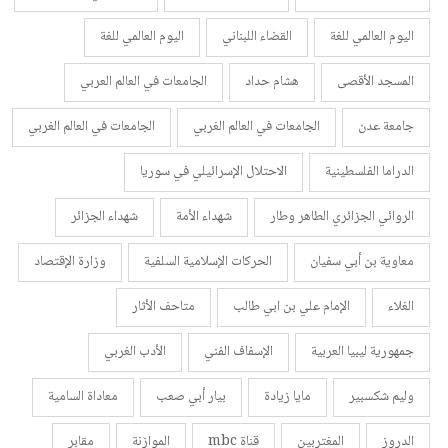
اليوم العالمي للغة
القضاء اللبناني
اليوم العالمي للغة
المسجد الأقصى
هشام حداد
الجامعات في العالم العربي
جامعة عدن
الجامعات في العالم الغربي
الجامعات في العالم الغربي
الدراما الفلسطينية
الاحتلال الإسرائيلي في سوريا
الروائي الجزائري الطاهر وطار
شهداء الأمة
شهداء الجزائر
معاوية بن أبي سفيان
الحركات الإسلامية السلفية
وزارة الإقتصاد
الغلاء
الإمام علي بن ابي طالب
متاحف الأثار
جمهورية ليبيا العربية
الإسفاف الفني
الأدب الغربي
وليم شكسبير
مايا زيادة
بيار أبي صعب
معاداة السامية
الدروز
المغتربين
قناة mbc
الموازنة
مقابر