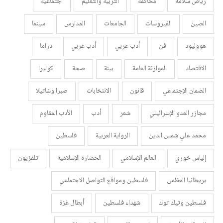
رياض سلامة
محاكمة
التربية والتعليم
اجتماعية
الصين
الفيروسات
الجامعات
المدارس
سينما
هووليود
فن
أدب عربي
أدب غربي
دراما
الاقتصاد
الموازنة العامة
بيئة
صحة
كوليرا
الضمان الإجتماعي
قانون
الانتخابات
صبرا وشاتيلا
مجازر العدو الإسرائيلي
شعر
أدب
الأدب المقاوم
محمد علي شمس الدين
الرواية العربية
فلسطين
إلياس خوري
العالم الإسلامي
الحضارة الإسلامية
تلفزيون
بريطانيا العظمى
فلسطين ومواقع التواصل الاجتماعي
فلسطين وتيك توك
شهداء فلسطين
أبطال غزة