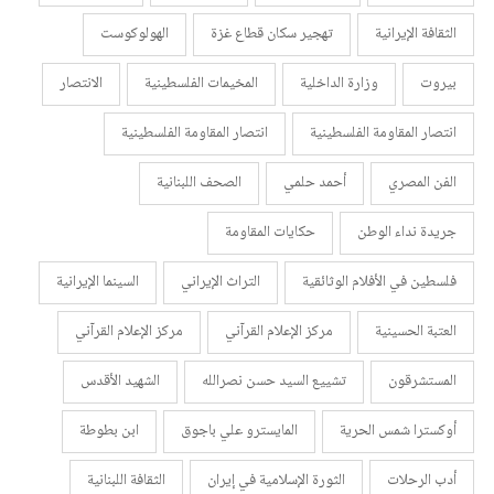
الثقافة الإيرانية
تهجير سكان قطاع غزة
الهولوكوست
بيروت
وزارة الداخلية
المخيمات الفلسطينية
الانتصار
انتصار المقاومة الفلسطينية
انتصار المقاومة الفلسطينية
الفن المصري
أحمد حلمي
الصحف اللبنانية
جريدة نداء الوطن
حكايات المقاومة
فلسطين في الأفلام الوثائقية
التراث الإيراني
السينما الإيرانية
العتبة الحسينية
مركز الإعلام القرآني
مركز الإعلام القرآني
المستشرقون
تشييع السيد حسن نصرالله
الشهيد الأقدس
أوكسترا شمس الحرية
المايسترو علي باجوق
ابن بطوطة
أدب الرحلات
الثورة الإسلامية في إيران
الثقافة اللبنانية