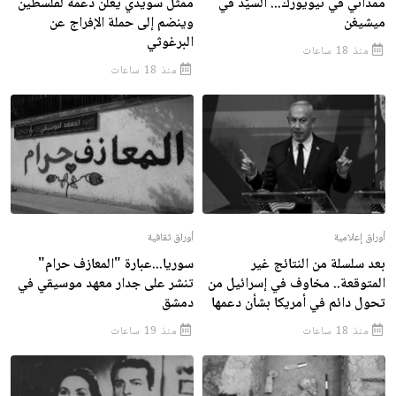
ممداني في نيويورك... السيّد في
ممثل سويدي يعلن دعمه لفلسطين
ميشيغن
وينضم إلى حملة الإفراج عن
البرغوثي
منذ 18 ساعات
منذ 18 ساعات
أوراق إعلامية
أوراق ثقافية
بعد سلسلة من النتائج غير
سوريا...عبارة "المعازف حرام"
المتوقعة.. مخاوف في إسرائيل من
تنشر على جدار معهد موسيقي في
تحول دائم في أمريكا بشأن دعمها
دمشق
منذ 18 ساعات
منذ 19 ساعات