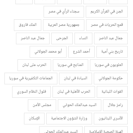
الجن في القرآن الكريم
سجناء الرأي في مصر
قمع الحريات في مصر
جمهورية مصر العربية
الملك فاروق
جمال عبد الناصر
النساء
الجرحى
جمال عبد الناصر
تاريخ بني أمية
أحمد الشرع
أبو محمد الجولاني
العلويون في سوريا
المذابح في سوريا
الحرب على لبنان
حكومة الجولاني
السيادة في لبنان
الجماعات التكفيرية في سوريا
القوات اللبنانية
الحرب الأهلية في لبنان
فلول النظام السوري
رامز جلال
السيد عبدالملك الحوثي
مجلس الأمن
الأسرى اللبنانيون
وزارة الشؤون الاجتماعية
الإسكان
الهيئة الصحية الإسلامية
السيد عبدالملك الحوثي