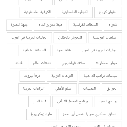
انطوان كرباج
الكوفية الفلسطينية
الكوفية الفلسطينية
تلغرام
السلطات الفرنسية
هيئة تحرير الشام
جبهة النصرة
السلطات الفرنسية
التحرش بالأطفال
الجاليات العربية في الغرب
الجاليات العربية في الغرب
قناة الحرة
السلطنة العثمانية
حوار الحضارات
سلاف فواخرجي
ثقافات العالم
فنلندا
سياسات ترامب الداخلية
النزاعات العربية
مرفأ بيروت
الحرائق
التعيينات
السلم الأهلي
النزاعات العربية
برنامج العميد
برنامج المحفل القرأني
قناة المنار
الناطق العسكري لسرايا القدس أبو الحمز
مارك زوكربيرغ
الحريات في الغرب
مفهوم الأخر في الغرب