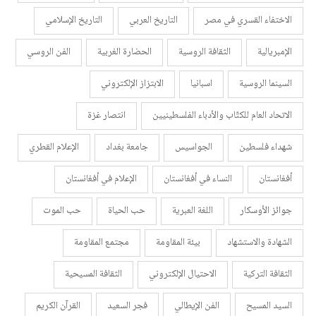
الاختفاء القسري في مصر
التاريخ العربي
التاريخ الإسلامي
الإمبريالية
الثقافة الروسية
الحضارة الغربية
الفن الروسي
السينما الروسية
اسبانيا
الابتزاز الإلكتروني
الاتحاد العام للكتّاب والأدباء الفلسطينيين
انتصار غزة
شهداء فلسطين
الجواسيس
جامعة بغداد
الإعلام القطري
أفغانستان
النساء في أفغانستان
الإعلام في أفغانستان
جوائز الأوسكار
اللغة العبرية
حب الحياة
حب الموت
الشهادة والاستشهاد
بيئة المقاومة
مجتمع المقاومة
الثقافة التركية
الاحتيال الإلكتروني
الثقافة المسيحية
السيد المسيح
الفن الإيطالي
فجر السعيد
القرآن الكريم