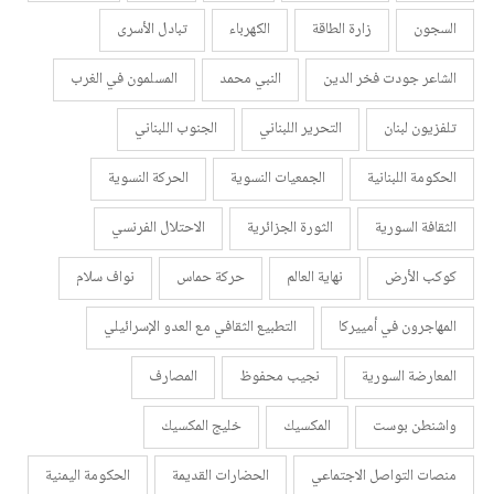
السجون
زارة الطاقة
الكهرباء
تبادل الأسرى
الشاعر جودت فخر الدين
النبي محمد
المسلمون في الغرب
تلفزيون لبنان
التحرير اللبناني
الجنوب اللبناني
الحكومة اللبنانية
الجمعيات النسوية
الحركة النسوية
الثقافة السورية
الثورة الجزائرية
الاحتلال الفرنسي
كوكب الأرض
نهاية العالم
حركة حماس
نواف سلام
المهاجرون في أمييركا
التطبيع الثقافي مع العدو الإسرائيلي
المعارضة السورية
نجيب محفوظ
المصارف
واشنطن بوست
المكسيك
خليج المكسيك
منصات التواصل الاجتماعي
الحضارات القديمة
الحكومة اليمنية