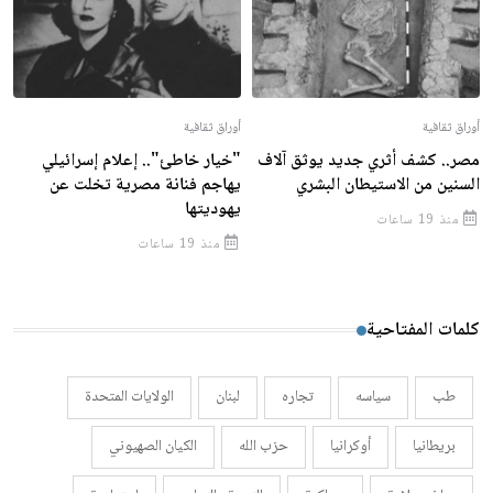
أوراق ثقافية
أوراق ثقافية
مصر.. كشف أثري جديد يوثق آلاف
"خيار خاطئ".. إعلام إسرائيلي
السنين من الاستيطان البشري
يهاجم فنانة مصرية تخلت عن
يهوديتها
منذ 19 ساعات
منذ 19 ساعات
كلمات المفتاحية
طب
سياسه
تجاره
لبنان
الولايات المتحدة
بريطانيا
أوكرانيا
حزب الله
الكيان الصهيوني