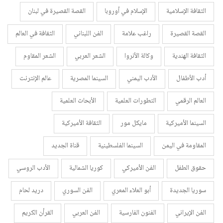
الثقافة الإسلامية
الإسلام في أوروبا
القصة القصيرة في لبنان
القصة القصيرة
راغب علامة
الفن اللبناني
الثقافة في العالم
الثقافة الهندية
وكالة الأنروا
الشعر العربي
الشعر المقاوم
أدب الأطفال
الأدب اليمني
السينما المصرية
عالم الإنترنت
العالم الرقمي
التطورات العلمية
الأبحاث العلمية
السينما الأميركية
مايكل مور
الثقافة الأميركية
المقاومة في اليمن
السينما الفلسطينية
قناة الجديد
حقوق الطفل
الفن الأميركي
كوريا الشمالية
الأدب الروسي
سوريا الجديدة
أبو العلاء المعري
الفن السوري
دريد لحام
الفن الإيراني
الفنون الفارسية
الفن العربي
القرأن الكريم