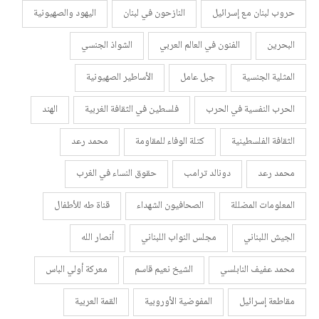
حروب لبنان مع إسرائيل
النازحون في لبنان
اليهود والصهيونية
البحرين
الفنون في العالم العربي
الشواذ الجنسي
المثلية الجنسية
جبل عامل
الأساطير الصهيونية
الحرب النفسية في الحرب
فلسطين في الثقافة الغربية
الهند
الثقافة الفلسطينية
كتلة الوفاء للمقاومة
محمد رعد
محمد رعد
دونالد ترامب
حقوق النساء في الغرب
المعلومات المضللة
الصحافيون الشهداء
قناة طه للأطفال
الجيش اللبناني
مجلس النواب اللبناني
أنصار الله
محمد عفيف النابلسي
الشيخ نعيم قاسم
معركة أولي الباس
مقاطعة إسرائيل
المفوضية الأوروبية
القمة العربية