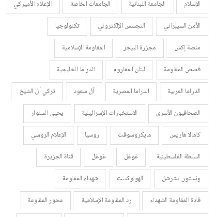
الإسلام
الجامعة اللبنانية
الجامعات الخاصة
الإعلام الأميركي
الأمن السيبراني
التجسس الإلكتروني
تكنولوجيا
منصة إكس
مجزرة البيجر
المقاومة الإسلامية
قصص المقاومة
لبنان المقاروم
الدراما الخليجية
الدراما العربية
الدراما المصرية
أل سعود
تركي أل الشيخ
الصحافيون الأسرى
الاستخبارات الإسرائيلية
يحيى السنوار
كامالا هاريس
مايكروسوفت
روسيا
الإعلام الروسي
السلطة الفلسطينية
غوغل
غوغل
قناة الجزيرة
ونستون تشرشل
الهولوكست
شهداء المقاومة
قادة المقاومة الشهداء
رد المقاومة الإسلامية
محور المقاومة