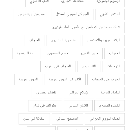
الرسوم الجمركية
المقاطعة التجارية
الأدب المصري
الملتقى الأدبي
الجولان السوري المحتل
مورغن أورتاغوس
شبكة صامدون للتضامن مع الأسرى الفلسطينيين
البلاد العربية والاستعمار
عنصرية اللبنانيين
الحجاب
الحجاب
حرية التعبير
نجوى الموسوي
اللغة الفرنسية
الترجمات
القواميس
الحجاب في الغرب
الحرب على الحجاب
الآثار في الدول العربية
الدول العربية
البلدان العربية
الإعلام العراقي
القضاء المصري
القضاء المصري
الكيان اللبناني
الطوائف في لبنان
الملف النووي الإيراني
المجتمع اللبناني
الثقافة في لبنان