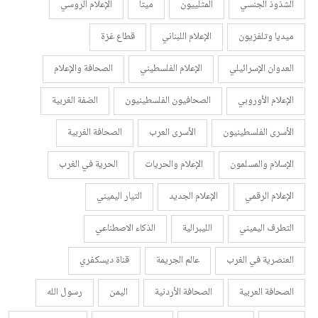
الشذوذ الجنسي
المثلييون
ميتا
الإعلام الروسي
ميديا وتلفزيون
الإعلام اللبناني
قطاع غزة
العدوان الإسرائيلي
الإعلام الفلسطيني
الصحافة والإعلام
الإعلام الأوروبي
الصحافيون الفلسطينيون
الضفة الغربية
الأسرى الفلسطينيون
الأسرى العرب
الصحافة الغربية
الإسلام والمسلمون
الإعلام والحريات
الحرية في الغرب
الإعلام الرقمي
الإعلام الجديد
التيار اليميني
التطرف اليميني
الليبرالية
الذكاء الاصطناعي
العنصرية في الغرب
عالم الجريمة
قناة ديسكفري
الصحافة العربية
الصحافة الأردنية
اليمن
رسول الله