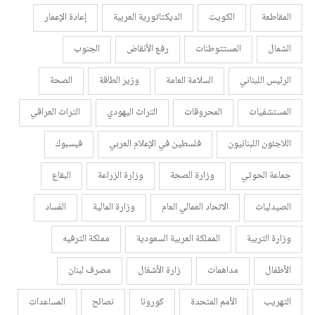
المقاطعة
الكويت
الديكتاتورية العربية
إعادة الإعمار
الشمال
المستتوطنات
رفع الأنقاض
الجنوب
الرئيس اللبناني
السلامة العامة
وزير الطاقة
الصحة
المستشفيات
المحروقات
التراث اليهودي
التراث العراقي
اللاجئون اللبنانيون
فلسطين في الإعلام العربي
فيسبوك
جماعة الحوثي
وزارة الصحة
وزارة الزراعة
البقاع
الصيدليات
الاتحاد العمالي العام
وزارة المالية
الفساد
وزارة التربية
المملكة العربية السعودية
مملكة الترفيه
الأطفال
مداهمات
زارة الأشغال
مصرف لبنان
التهريب
الأمم المتحدة
كورونا
نصائح
المساعدات