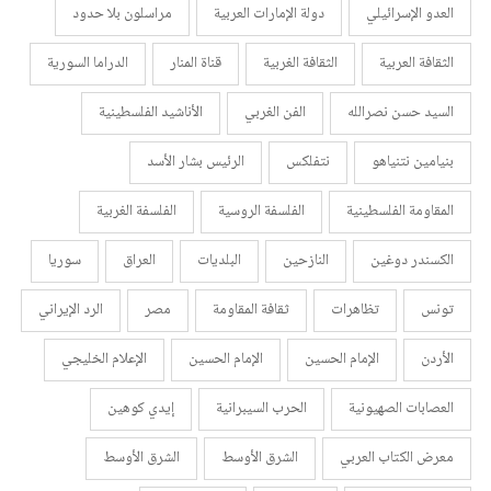
العدو الإسرائيلي
دولة الإمارات العربية
مراسلون بلا حدود
الثقافة العربية
الثقافة الغربية
قناة المنار
الدراما السورية
السيد حسن نصرالله
الفن الغربي
الأناشيد الفلسطينية
بنيامين نتنياهو
نتفلكس
الرئيس بشار الأسد
المقاومة الفلسطينية
الفلسفة الروسية
الفلسفة الغربية
الكسندر دوغين
النازحين
البلديات
العراق
سوريا
تونس
تظاهرات
ثقافة المقاومة
مصر
الرد الإيراني
الأردن
الإمام الحسين
الإمام الحسين
الإعلام الخليجي
العصابات الصهيونية
الحرب السيبرانية
إيدي كوهين
معرض الكتاب العربي
الشرق الأوسط
الشرق الأوسط