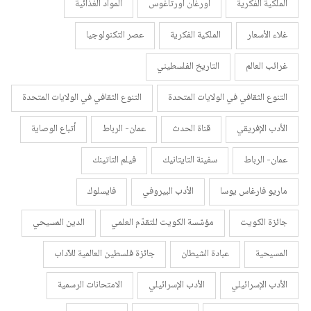
الملكية الفكرية
أورغان أورتاغوس
المواد الغذائية
غلاء الأسعار
الملكية الفكرية
عصر التكنولوجيا
غرائب العالم
التاريخ الفلسطيني
التنوع الثقافي في الولايات المتحدة
التنوع الثقافي في الولايات المتحدة
الأدب الإفريقي
قناة الحدث
عمان- الرباط
أتباع الوصاية
عمان- الرباط
سفينة التايتانيك
فيلم التاتينك
ماريو فارغاس يوسا
الأدب البيروفي
فايسلوك
جائزة الكويت
مؤسّسة الكويت للتقدّم العلمي
الدين المسيحي
المسيحية
عبادة الشيطان
جائزة فلسطين العالمية للآداب
الأدب الإسرائيلي
الأدب الإسرائيلي
الامتحانات الرسمية