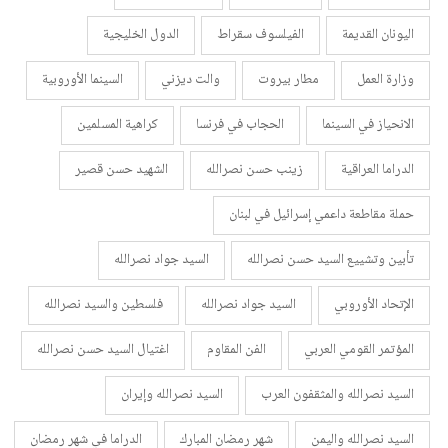
اليونان القديمة
الفيلسوف سقراط
الدول الخليجية
وزارة العمل
مطار بيروت
والت ديزني
السينما الأوروبية
الانحياز في السينما
الحجاب في فرنسا
كراهية المسلمين
الدراما العراقية
زينب حسن نصرالله
الشهيد حسن قصير
حملة مقاطعة داعمي إسرائيل في لبنان
تأبين وتشييع السيد حسن نصرالله
السيد جواد نصرالله
الإتحاد الأوروبي
السيد جواد نصرالله
فلسطين والسيد نصرالله
المؤتمر القومي العربي
الفن المقاوم
اغتيال السيد حسن نصرالله
السيد نصرالله والمثقفون العرب
السيد نصرالله وإيران
السيد نصرالله واليمن
شهر رمضان المبارك
الدراما في شهر رمضان