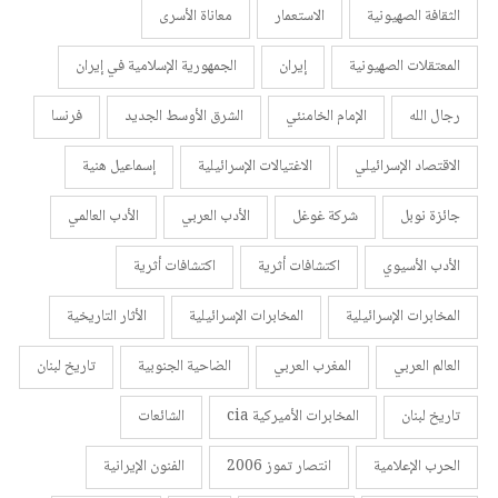
الثقافة الصهيونية
الاستعمار
معاناة الأسرى
المعتقلات الصهيونية
إيران
الجمهورية الإسلامية في إيران
رجال الله
الإمام الخامنئي
الشرق الأوسط الجديد
فرنسا
الاقتصاد الإسرائيلي
الاغتيالات الإسرائيلية
إسماعيل هنية
جائزة نوبل
شركة غوغل
الأدب العربي
الأدب العالمي
الأدب الأسيوي
اكتشافات أثرية
اكتشافات أثرية
المخابرات الإسرائيلية
المخابرات الإسرائيلية
الأثار التاريخية
العالم العربي
المغرب العربي
الضاحية الجنوبية
تاريخ لبنان
تاريخ لبنان
المخابرات الأميركية cia
الشائعات
الحرب الإعلامية
انتصار تموز 2006
الفنون الإيرانية