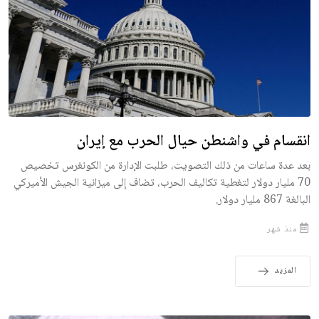
انقسام في واشنطن حيال الحرب مع إيران
بعد عدة ساعات من ذلك التصويت، طلبت الإدارة من الكونغرس تخصيص
70 مليار دولار لتغطية تكاليف الحرب، تضاف إلى ميزانية الجيش الأميركي
البالغة 867 مليار دولار.
منذ شهر
المزيد