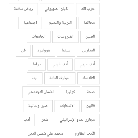
حزب الله
الكيان الصهيوني
رياض سلامة
محاكمة
التربية والتعليم
اجتماعية
الصين
الفيروسات
الجامعات
المدارس
سينما
هووليود
فن
أدب عربي
أدب غربي
دراما
الاقتصاد
الموازنة العامة
بيئة
صحة
كوليرا
الضمان الإجتماعي
قانون
الانتخابات
صبرا وشاتيلا
مجازر العدو الإسرائيلي
شعر
أدب
الأدب المقاوم
محمد علي شمس الدين