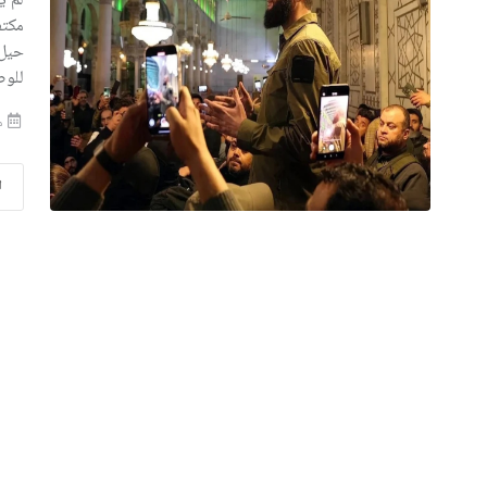
لم ي
مكتف
حيل 
للوص
منذ
ا