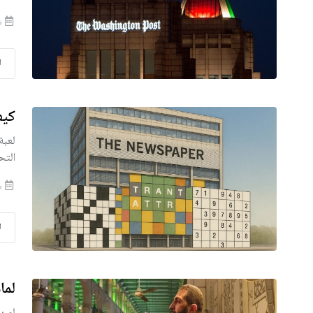
منذ
ا
كيف
لعبة
التح
منذ
ا
لما