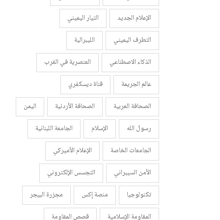
الإعلام الجديد
التيار اليميني
التطرف اليميني
الليبرالية
الذكاء الاصطناعي
العنصرية في الغرب
عالم الجريمة
قناة ديسكفري
الصحافة العربية
الصحافة الأردنية
اليمن
رسول الله
الإسلام
الجامعة اللبنانية
الجامعات الخاصة
الإعلام الأميركي
الأمن السيبراني
التجسس الإلكتروني
تكنولوجيا
منصة إكس
مجزرة البيجر
المقاومة الإسلامية
قصص المقاومة