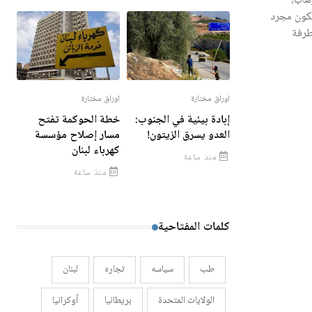
هاب،
 تكون مجرد
طرفة
اوراق مختارة
اوراق مختارة
إبادة بيئية في الجنوب:
خطة الحوكمة تفتح
العدو يسرق الزيتون!
مسار إصلاح مؤسسة
كهرباء لبنان
منذ ساعة
منذ ساعة
كلمات المفتاحية
طب
سياسه
تجاره
لبنان
الولايات المتحدة
بريطانيا
أوكرانيا