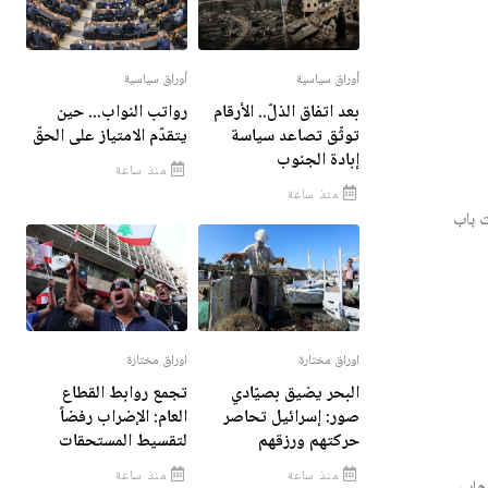
أوراق سياسية
أوراق سياسية
بعد اتفاق الذلّ.. الأرقام
رواتب النواب... حين
توثّق تصاعد سياسة
يتقدّم الامتياز على الحقّ
إبادة الجنوب
منذ ساعة
منذ ساعة
ت باب
اوراق مختارة
اوراق مختارة
البحر يضيق بصيّادي
تجمع روابط القطاع
صور: إسرائيل تحاصر
العام: الإضراب رفضاً
حركتهم ورزقهم
لتقسيط المستحقات
منذ ساعة
منذ ساعة