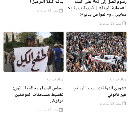
رسوم تصل إلى 3% على السلع
يدفع كلفة الترحيل؟
لـ«حماية البيئة» | ضريبة بيئية بلا
منذ 13 ساعات
معايير... و«المواطن يدفع»!
منذ 13 ساعات
أوراق سياسية
أوراق سياسية
«شورى الدولة»:تقسيط الرواتب
مجلس الوزراء يخالف القانون:
غير قانوني
تقسيط مستحقات الموظفين
مرفوض
منذ 13 ساعات
منذ 13 ساعات