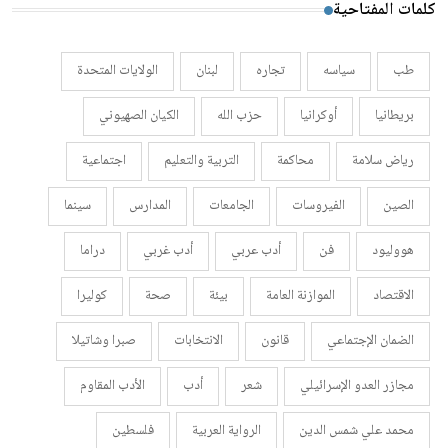
كلمات المفتاحية
طب
سياسه
تجاره
لبنان
الولايات المتحدة
بريطانيا
أوكرانيا
حزب الله
الكيان الصهيوني
رياض سلامة
محاكمة
التربية والتعليم
اجتماعية
الصين
الفيروسات
الجامعات
المدارس
سينما
هووليود
فن
أدب عربي
أدب غربي
دراما
الاقتصاد
الموازنة العامة
بيئة
صحة
كوليرا
الضمان الإجتماعي
قانون
الانتخابات
صبرا وشاتيلا
مجازر العدو الإسرائيلي
شعر
أدب
الأدب المقاوم
محمد علي شمس الدين
الرواية العربية
فلسطين