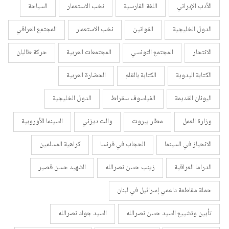
الأدب الإيراني
اللغة الفارسية
نخب الاستعمار
السياحة
الدول الخليجية
القوانين
نخب الاستعمار
المجتمع العراقي
الانتحار
المجتمع التونسي
المجتمعات العربية
حركة طالبان
الكتابة اليدوية
الكتابة بالقلم
الحضارة العربية
اليونان القديمة
الفيلسوف سقراط
الدول الخليجية
وزارة العمل
مطار بيروت
والت ديزني
السينما الأوروبية
الانحياز في السينما
الحجاب في فرنسا
كراهية المسلمين
الدراما العراقية
زينب حسن نصرالله
الشهيد حسن قصير
حملة مقاطعة داعمي إسرائيل في لبنان
تأبين وتشييع السيد حسن نصرالله
السيد جواد نصرالله