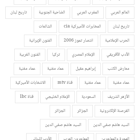
العالم العربي
المغرب العربي
الضاحية الجنوبية
تاريخ لبنان
تاريخ لبنان
المخابرات الأميركية cia
الشائعات
الحرب الإعلامية
انتصار تموز 2006
الفنون الإيرانية
الأدب الأفريقي
الإعلام المصري
تركيا
الفنون الغربية
معارض الكتب
إبراهيم عقيل
عماد مغنية
عماد مغنية
عماد مغنية
عماد مغنية
قناة mtv
الانتخابات الأميركية
الأزهر الشريف
السعودية
الإعلام الخليجي
قناة lbc
القرصنة الإلكترونية
الجزائر
الجزائر
السيد هاشم صفي الدين
السيد هاشم صفي الدين
الهجرة والمهاجرين
المهاجرون العرب
الأدب اللبناني