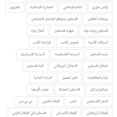
إلياس خوري
العالم الإسلامي
الحضارة الإسلامية
تلفزيون
بريطانيا العظمى
فلسطين ومواقع التواصل الاجتماعي
فلسطين وتيك توك
شهداء فلسطين
أبطال غزة
السرقات الأدبية
لصوص الكتب
قراصنة الكتب
حرب فلسطين
السردية الفلسطينية
السردية الإسرائيلية
احتلال فلسطين
الاحتلال البريطاني
نكبة فلسطين
غزة والمظاهرات
الفن الجميل
الدراما اللبنانية
جرائم إسرائيل
فلسطين المحتلة
جنوب أفريقيا
الشعر الفلسطيني
اليمن
الإعلام الغربي
بي بي سي
الإعلام البريطاني
الإعلام الأميركي
فلسطين في الإعلام الغربي