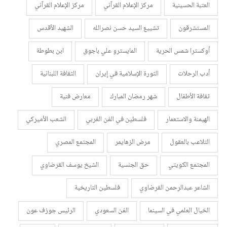
العتبة الحسينية
مركز الإعلام القرآني
مركز الإعلام القرآني
المستشرقون
تشييع السيد حسن نصرالله
الشهيد الأقدس
أوكسترا شمس الحرية
المايسترو علي باجوق
ابن بطوطة
أدب الرحلات
الثورة الإسلامية في إيران
الثقافة اللبنانية
ثقافة الأطفال
شهر رمضان المبارك
معارض فنية
الهيمنة والاستعمار
فلسطين في الفن الغربي
الشعب الأميركي
التلاعب بالعقول
مرض الزهايمر
المجتمع المصري
المجتمع الكويتي
حق الجنسية
الشيخ يوسف القرضاوي
الشاعر عبدالرحمن القرضاوي
فلسطين التاريخية
الخيال العلمي في السينما
الفن السعودي
الرئيس جوزف عون