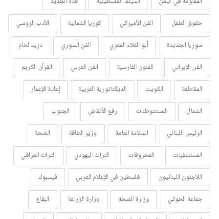
المقاومة في اليمن
السينما الفلسطينية
قناة الجديد
حقوق الطفل
الفن الأميركي
كوريا الشمالية
الأدب الروسي
سوريا الجديدة
أبو العلاء المعري
الفن السوري
دريد لحام
الفن الإيراني
الفنون الفارسية
الفن العربي
القرأن الكريم
المقاطعة
الكويت
الديكتاتورية العربية
إعادة الإعمار
الشمال
المستتوطنات
رفع الأنقاض
الجنوب
الرئيس اللبناني
السلامة العامة
وزير الطاقة
الصحة
المستشفيات
المحروقات
التراث اليهودي
التراث العراقي
اللاجئون اللبنانيون
فلسطين في الإعلام العربي
فيسبوك
جماعة الحوثي
وزارة الصحة
وزارة الزراعة
البقاع