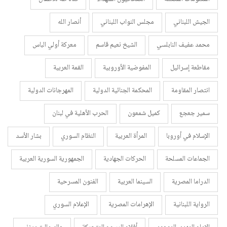
الجيش اللبناني
مجلس النواب اللبناني
أنصار الله
محمد عفيف النابلسي
الشيخ نعيم قاسم
معركة أولي الباس
مقاطعة إسرائيل
المفوضية الأوروبية
القمة العربية
انتصار المقاومة
المحكمة الجنائية الدولية
المهرجانات الدولية
سمير جعجع
كميل شمعون
الحرب الأهلية في لبنان
الإسلام في أوروبا
المرأة العربية
النظام السوري
بشار الأسد
الجماعات المسلحة
الحركات الجهادية
الجمهورية السورية العربية
الدراما المصرية
السينما العربية
الفنون المسرحية
الرواية اللبنانية
الإهرامات المصرية
الإعلام السوري