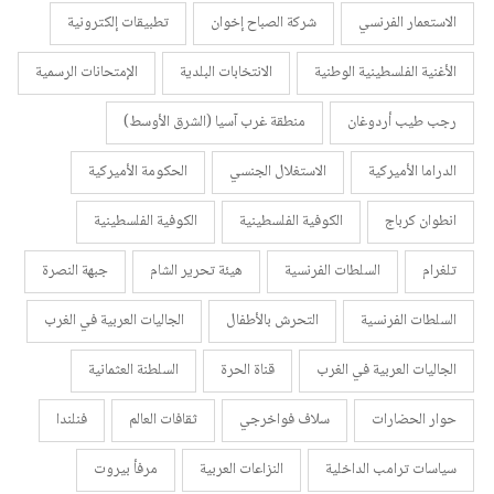
الاستعمار الفرنسي
شركة الصباح إخوان
تطبيقات إلكترونية
الأغنية الفلسطينية الوطنية
الانتخابات البلدية
الإمتحانات الرسمية
رجب طيب أردوغان
منطقة غرب آسيا (الشرق الأوسط)
الدراما الأميركية
الاستغلال الجنسي
الحكومة الأميركية
انطوان كرباج
الكوفية الفلسطينية
الكوفية الفلسطينية
تلغرام
السلطات الفرنسية
هيئة تحرير الشام
جبهة النصرة
السلطات الفرنسية
التحرش بالأطفال
الجاليات العربية في الغرب
الجاليات العربية في الغرب
قناة الحرة
السلطنة العثمانية
حوار الحضارات
سلاف فواخرجي
ثقافات العالم
فنلندا
سياسات ترامب الداخلية
النزاعات العربية
مرفأ بيروت