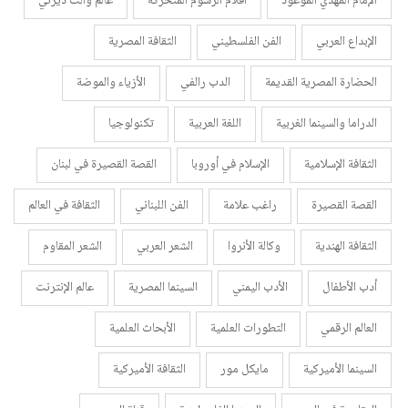
الإمام المهدي الموعود
أفلام الرسوم المتحركة
عالم والت ديزني
الإبداع العربي
الفن الفلسطيني
الثقافة المصرية
الحضارة المصرية القديمة
الدب رالفي
الأزياء والموضة
الدراما والسينما الغربية
اللغة العربية
تكنولوجيا
الثقافة الإسلامية
الإسلام في أوروبا
القصة القصيرة في لبنان
القصة القصيرة
راغب علامة
الفن اللبناني
الثقافة في العالم
الثقافة الهندية
وكالة الأنروا
الشعر العربي
الشعر المقاوم
أدب الأطفال
الأدب اليمني
السينما المصرية
عالم الإنترنت
العالم الرقمي
التطورات العلمية
الأبحاث العلمية
السينما الأميركية
مايكل مور
الثقافة الأميركية