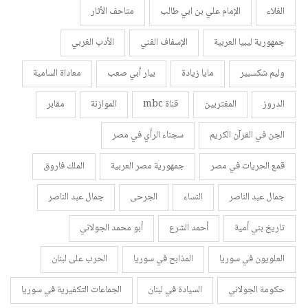
الغلاء
الإمام علي بن ابي طالب
متاحف الأثار
جمهورية ليبيا العربية
الإسفاف الفني
الأدب الغربي
وليم شكسبير
مايا زيادة
بيار أبي صعب
معاداة السامية
الدروز
المغتربين
قناة mbc
الموازنة
مقابر
الجن في القرآن الكريم
سجناء الرأي في مصر
قمع الحريات في مصر
جمهورية مصر العربية
الملك فاروق
جمال عبد الناصر
النساء
الجرحى
جمال عبد الناصر
تاريخ بني أمية
أحمد الشرع
أبو محمد الجولاني
العلويون في سوريا
المذابح في سوريا
الحرب على لبنان
حكومة الجولاني
السيادة في لبنان
الجماعات التكفيرية في سوريا