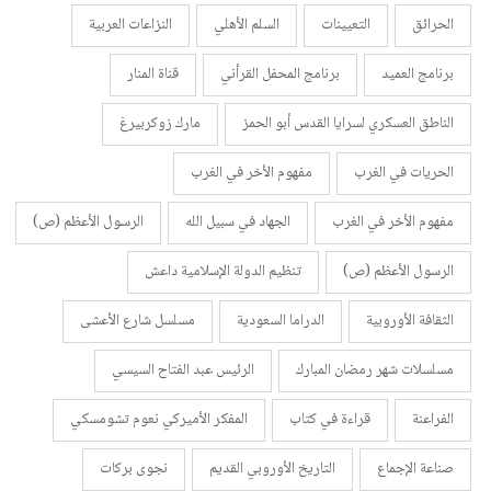
الحرائق
التعيينات
السلم الأهلي
النزاعات العربية
برنامج العميد
برنامج المحفل القرأني
قناة المنار
الناطق العسكري لسرايا القدس أبو الحمز
مارك زوكربيرغ
الحريات في الغرب
مفهوم الأخر في الغرب
مفهوم الأخر في الغرب
الجهاد في سبيل الله
الرسول الأعظم (ص)
الرسول الأعظم (ص)
تنظيم الدولة الإسلامية داعش
الثقافة الأوروبية
الدراما السعودية
مسلسل شارع الأعشى
مسلسلات شهر رمضان المبارك
الرئيس عبد الفتاح السيسي
الفراعنة
قراءة في كتاب
المفكر الأميركي نعوم تشومسكي
صناعة الإجماع
التاريخ الأوروبي القديم
نجوى بركات