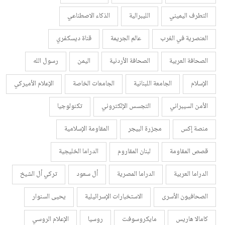
التطرف اليميني
الليبرالية
الذكاء الاصطناعي
العنصرية في الغرب
عالم الجريمة
قناة ديسكفري
الصحافة العربية
الصحافة الأردنية
اليمن
رسول الله
الإسلام
الجامعة اللبنانية
الجامعات الخاصة
الإعلام الأميركي
الأمن السيبراني
التجسس الإلكتروني
تكنولوجيا
منصة إكس
مجزرة البيجر
المقاومة الإسلامية
قصص المقاومة
لبنان المقاروم
الدراما الخليجية
الدراما العربية
الدراما المصرية
أل سعود
تركي أل الشيخ
الصحافيون الأسرى
الاستخبارات الإسرائيلية
يحيى السنوار
كامالا هاريس
مايكروسوفت
روسيا
الإعلام الروسي