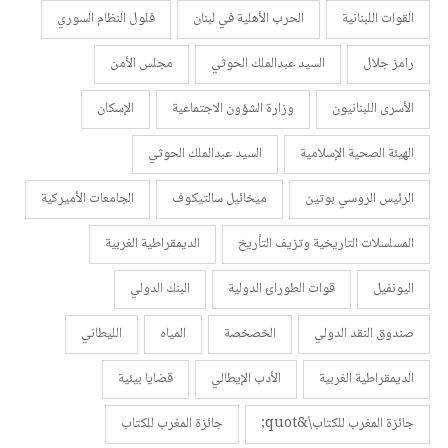
القوات اللبنانية
الحرب الأهلية في لبنان
فلول النظام السوري
رامز جلال
السيد عبدالملك الحوثي
مجلس الأمن
الأسرى اللبنانيون
وزارة الشؤون الاجتماعية
الإسكان
الهيئة الصحية الإسلامية
السيد عبدالملك الحوثي
الرئيس الروسي بوتين
ميخائيل سالتيكوف
الجامعات الأميركية
المسلسلات التاريخية وتزيف التأريخ
الديمقراطية الغربية
اليونفيل
قوات الطورائ الدولية
البنك الدولي
صندوق النقد الدولي
الخصخصة
المياه
الليطاني
الديمقراطية الغربية
الأدب الإيطالي
قضايا بيئية
جائزة المغرب للكتاب\&quot;
جائزة المغرب للكتاب