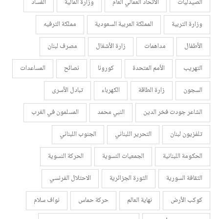
الصيدليات
الاتحاد العمالي العام
وزارة المالية
الفساد
وزارة التربية
المملكة العربية السعودية
مملكة الترفيه
الأطفال
مداهمات
زارة الأشغال
مصرف لبنان
التهريب
الأمم المتحدة
كورونا
نصائح
المساعدات
السجون
زارة الطاقة
الكهرباء
تبادل الأسرى
الشاعر جودت فخر الدين
النبي محمد
المسلمون في الغرب
تلفزيون لبنان
التحرير اللبناني
الجنوب اللبناني
الحكومة اللبنانية
الجمعيات النسوية
الحركة النسوية
الثقافة السورية
الثورة الجزائرية
الاحتلال الفرنسي
كوكب الأرض
نهاية العالم
حركة حماس
نواف سلام