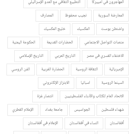
المهاجرون في أمييركا
التطبيع الثقافي مع العدو الإسرائيلي
المعارضة السورية
نجيب محفوظ
المصارف
واشنطن بوست
المكسيك
خليج المكسيك
منصات التواصل الاجتماعي
الحضارات القديمة
الحكومة اليمنية
الاختفاء القسري في مصر
التاريخ العربي
التاريخ الإسلامي
الإمبريالية
الثقافة الروسية
الحضارة الغربية
الفن الروسي
السينما الروسية
اسبانيا
الابتزاز الإلكتروني
الاتحاد العام للكتّاب والأدباء الفلسطينيين
انتصار غزة
شهداء فلسطين
الجواسيس
جامعة بغداد
الإعلام القطري
أفغانستان
النساء في أفغانستان
الإعلام في أفغانستان