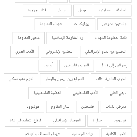
السلطة الفلسطينية
غوغل
غوغل
قناة الجزيرة
ونستون تشرشل
الهولوكست
شهداء المقاومة
قادة المقاومة الشهداء
رد المقاومة الإسلامية
محور المقاومة
التطبيع مع العدو الإسرائيلي
التطبيع الإلكتروني
الأدب العبري
إسرائيل إلى زوال
الغرب وفلسطين
أوروبا
الحرب العالمية الثالثة
الصراع بين اليمين واليسار
نعوم تشومسكي
ناجي العلي
الأدب الفلسطيني
القضية الفلسطينية
معرض الكتاب
فلسطين
لبنان المقاوم
هوليوود
هوليوود
جيل z
الموساد الإسرائيلي
قطاع التعليم في غزة
الأخبار الكاذبة
الإبادة الجماعية
شهداء الصحافة والإعلام