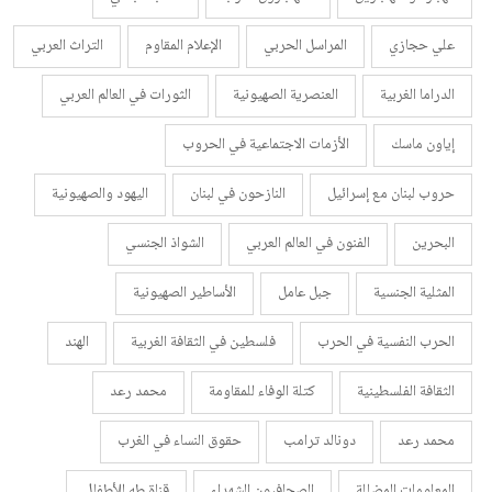
علي حجازي
المراسل الحربي
الإعلام المقاوم
التراث العربي
الدراما الغربية
العنصرية الصهيونية
الثورات في العالم العربي
إياون ماسك
الأزمات الاجتماعية في الحروب
حروب لبنان مع إسرائيل
النازحون في لبنان
اليهود والصهيونية
البحرين
الفنون في العالم العربي
الشواذ الجنسي
المثلية الجنسية
جبل عامل
الأساطير الصهيونية
الحرب النفسية في الحرب
فلسطين في الثقافة الغربية
الهند
الثقافة الفلسطينية
كتلة الوفاء للمقاومة
محمد رعد
محمد رعد
دونالد ترامب
حقوق النساء في الغرب
المعلومات المضللة
الصحافيون الشهداء
قناة طه للأطفال