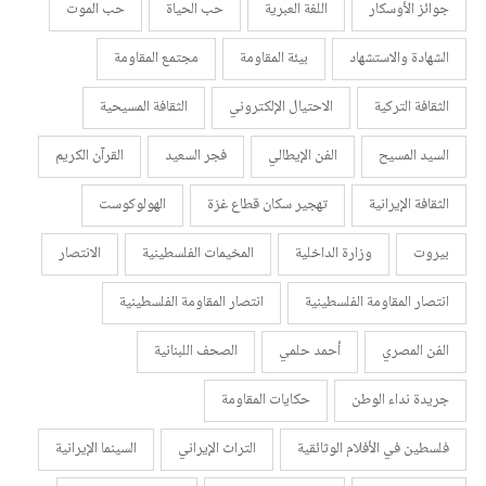
جوائز الأوسكار
اللغة العبرية
حب الحياة
حب الموت
الشهادة والاستشهاد
بيئة المقاومة
مجتمع المقاومة
الثقافة التركية
الاحتيال الإلكتروني
الثقافة المسيحية
السيد المسيح
الفن الإيطالي
فجر السعيد
القرآن الكريم
الثقافة الإيرانية
تهجير سكان قطاع غزة
الهولوكوست
بيروت
وزارة الداخلية
المخيمات الفلسطينية
الانتصار
انتصار المقاومة الفلسطينية
انتصار المقاومة الفلسطينية
الفن المصري
أحمد حلمي
الصحف اللبنانية
جريدة نداء الوطن
حكايات المقاومة
فلسطين في الأفلام الوثائقية
التراث الإيراني
السينما الإيرانية