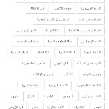
النازية الصهيونية
طوفان الأقصى
أدب الأطفال
فلسطين في الأدب
فلسطين في السينما العربية
فلسطين في السينما الغربية
قناة العربية
العدو الإسرائيلي
العدو الإسرائيلي
دولة الإمارات العربية
مراسلون بلا حدود
الثقافة العربية
الثقافة الغربية
قناة المنار
الدراما السورية
السيد حسن نصرالله
الفن الغربي
الأناشيد الفلسطينية
بنيامين نتنياهو
نتفلكس
الرئيس بشار الأسد
المقاومة الفلسطينية
الفلسفة الروسية
الفلسفة الغربية
الكسندر دوغين
النازحين
البلديات
العراق
سوريا
تونس
تظاهرات
ثقافة المقاومة
مصر
الرد الإيراني