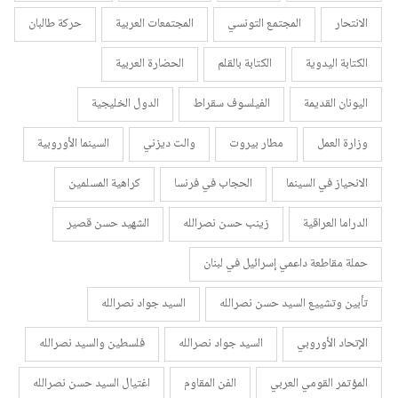
الانتحار
المجتمع التونسي
المجتمعات العربية
حركة طالبان
الكتابة اليدوية
الكتابة بالقلم
الحضارة العربية
اليونان القديمة
الفيلسوف سقراط
الدول الخليجية
وزارة العمل
مطار بيروت
والت ديزني
السينما الأوروبية
الانحياز في السينما
الحجاب في فرنسا
كراهية المسلمين
الدراما العراقية
زينب حسن نصرالله
الشهيد حسن قصير
حملة مقاطعة داعمي إسرائيل في لبنان
تأبين وتشييع السيد حسن نصرالله
السيد جواد نصرالله
الإتحاد الأوروبي
السيد جواد نصرالله
فلسطين والسيد نصرالله
المؤتمر القومي العربي
الفن المقاوم
اغتيال السيد حسن نصرالله