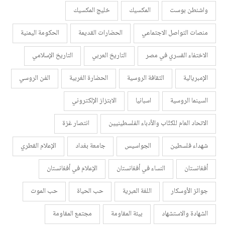
واشنطن بوست
المكسيك
خليج المكسيك
منصات التواصل الاجتماعي
الحضارات القديمة
الحكومة اليمنية
الاختفاء القسري في مصر
التاريخ العربي
التاريخ الإسلامي
الإمبريالية
الثقافة الروسية
الحضارة الغربية
الفن الروسي
السينما الروسية
اسبانيا
الابتزاز الإلكتروني
الاتحاد العام للكتّاب والأدباء الفلسطينيين
انتصار غزة
شهداء فلسطين
الجواسيس
جامعة بغداد
الإعلام القطري
أفغانستان
النساء في أفغانستان
الإعلام في أفغانستان
جوائز الأوسكار
اللغة العبرية
حب الحياة
حب الموت
الشهادة والاستشهاد
بيئة المقاومة
مجتمع المقاومة