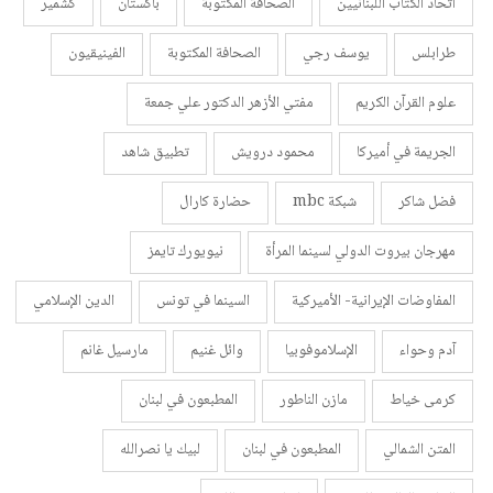
اتحاد الكتّاب اللبنانيين
الصحافة المكتوبة
باكستان
كشمير
طرابلس
يوسف رجي
الصحافة المكتوبة
الفينيقيون
علوم القرآن الكريم
مفتي الأزهر الدكتور علي جمعة
الجريمة في أميركا
محمود درويش
تطبيق شاهد
فضل شاكر
شبكة mbc
حضارة كارال
مهرجان بيروت الدولي لسينما المرأة
نيويورك تايمز
المفاوضات الإيرانية- الأميركية
السينما في تونس
الدين الإسلامي
آدم وحواء
الإسلاموفوبيا
وائل غنيم
مارسيل غانم
كرمى خياط
مازن الناطور
المطبعون في لبنان
المتن الشمالي
المطبعون في لبنان
لبيك يا نصرالله