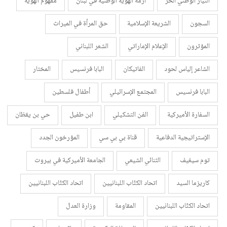
التيار الوطني الحر
أزمة الهوية الوطنية في لبنان
مفهوم الهوية
السجون
الشريعة الإسلامية
حق المرأة في الميراث
المؤثرون
الإعلام الإماراتي
الشعر اللبناني
الشاعر إلياس لحود
الفاتيكان
البابا فرنسيس
المختار
البابا فرنسيس
المجتمع الإسرائيلي
أطفال فلسطين
السفارة الأميركية
الفن التشكيلي
ابن طفيل
حي بن يقظان
الإستراتيجية الدفاعية
قناة بي بي سي
المؤرخون الجدد
توم سيغيف
الثنائي الشيعي
الجامعة الأميركية في بيروت
كاريزما السيد
اتحاد الكتّاب اللبنانيين
اتحاد الكتّاب اللبنانيين
اتحاد الكتّاب اللبنانيين
المقاومة
وزارة العدل