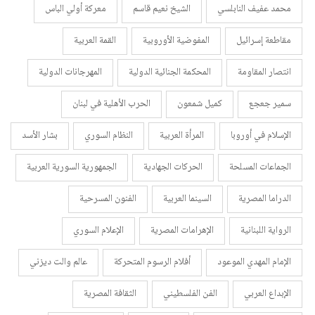
محمد عفيف النابلسي
الشيخ نعيم قاسم
معركة أولي الباس
مقاطعة إسرائيل
المفوضية الأوروبية
القمة العربية
انتصار المقاومة
المحكمة الجنائية الدولية
المهرجانات الدولية
سمير جعجع
كميل شمعون
الحرب الأهلية في لبنان
الإسلام في أوروبا
المرأة العربية
النظام السوري
بشار الأسد
الجماعات المسلحة
الحركات الجهادية
الجمهورية السورية العربية
الدراما المصرية
السينما العربية
الفنون المسرحية
الرواية اللبنانية
الإهرامات المصرية
الإعلام السوري
الإمام المهدي الموعود
أفلام الرسوم المتحركة
عالم والت ديزني
الإبداع العربي
الفن الفلسطيني
الثقافة المصرية