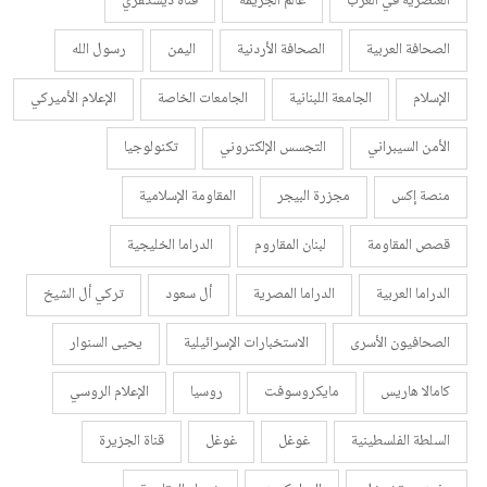
العنصرية في الغرب
عالم الجريمة
قناة ديسكفري
الصحافة العربية
الصحافة الأردنية
اليمن
رسول الله
الإسلام
الجامعة اللبنانية
الجامعات الخاصة
الإعلام الأميركي
الأمن السيبراني
التجسس الإلكتروني
تكنولوجيا
منصة إكس
مجزرة البيجر
المقاومة الإسلامية
قصص المقاومة
لبنان المقاروم
الدراما الخليجية
الدراما العربية
الدراما المصرية
أل سعود
تركي أل الشيخ
الصحافيون الأسرى
الاستخبارات الإسرائيلية
يحيى السنوار
كامالا هاريس
مايكروسوفت
روسيا
الإعلام الروسي
السلطة الفلسطينية
غوغل
غوغل
قناة الجزيرة