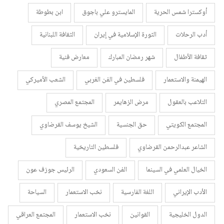
أوكسترا شمس الحرية
المايسترو علي باجوق
ابن بطوطة
أدب الرحلات
الثورة الإسلامية في إيران
الثقافة اللبنانية
ثقافة الأطفال
شهر رمضان المبارك
معارض فنية
الهيمنة والاستعمار
فلسطين في الفن الغربي
الشعب الأميركي
التلاعب بالعقول
مرض الزهايمر
المجتمع المصري
المجتمع الكويتي
حق الجنسية
الشيخ يوسف القرضاوي
الشاعر عبدالرحمن القرضاوي
فلسطين التاريخية
الخيال العلمي في السينما
الفن السعودي
الرئيس جوزف عون
الأدب الإيراني
اللغة الفارسية
نخب الاستعمار
السياحة
الدول الخليجية
القوانين
نخب الاستعمار
المجتمع العراقي