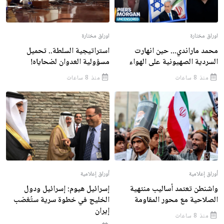
اوراق مختارة
اوراق مختارة
محمد ماراندي... حين انهارت
استراتيجية السلطة.. تحميل
السردية الصهيونية على الهواء
مسؤولية العدوان لضحاياه!
منذ 8 ساعات
منذ 8 ساعات
أوراق إعلامية
أوراق إعلامية
واشنطن تعتمد أساليب منتهية
إسرائيل هيوم: إسرائيل ودول
الصلاحية مع محور المقاومة
الخليج في خطوة سرية ستُغضب
إيران
منذ 8 ساعات