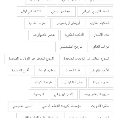
الملف النووي الإيراني
المجتمع اللبناني
الثقافة في لبنان
الملكية الفكرية
أورغان أورتاغوس
المواد الغذائية
غلاء الأسعار
الملكية الفكرية
عصر التكنولوجيا
غرائب العالم
التاريخ الفلسطيني
التنوع الثقافي في الولايات المتحدة
التنوع الثقافي في الولايات المتحدة
الأدب الإفريقي
قناة الحدث
عمان- الرباط
أتباع الوصاية
عمان- الرباط
سفينة التايتانيك
فيلم التاتينك
ماريو فارغاس يوسا
الأدب البيروفي
فايسلوك
جائزة الكويت
مؤسّسة الكويت للتقدّم العلمي
الدين المسيحي