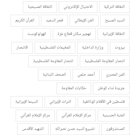
الثقافة التركية
الاحتيال الإلكتروني
الثقافة المسيحية
السيد المسيح
الفن الإيطالي
فجر السعيد
القرآن الكريم
الثقافة الإيرانية
تهجير سكان قطاع غزة
الهولوكوست
بيروت
وزارة الداخلية
المخيمات الفلسطينية
الانتصار
انتصار المقاومة الفلسطينية
انتصار المقاومة الفلسطينية
الفن المصري
أحمد حلمي
الصحف اللبنانية
جريدة نداء الوطن
حكايات المقاومة
فلسطين في الأفلام الوثائقية
التراث الإيراني
السينما الإيرانية
العتبة الحسينية
مركز الإعلام القرآني
مركز الإعلام القرآني
المستشرقون
تشييع السيد حسن نصرالله
الشهيد الأقدس