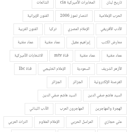
تاريخ لبنان
المخابرات الأميركية cia
الشائعات
الحرب الإعلامية
انتصار تموز 2006
الفنون الإيرانية
الأدب الأفريقي
الإعلام المصري
تركيا
الفنون الغربية
معارض الكتب
إبراهيم عقيل
عماد مغنية
عماد مغنية
عماد مغنية
عماد مغنية
قناة mtv
الانتخابات الأميركية
الأزهر الشريف
السعودية
الإعلام الخليجي
قناة lbc
القرصنة الإلكترونية
الجزائر
الجزائر
السيد هاشم صفي الدين
السيد هاشم صفي الدين
الهجرة والمهاجرين
المهاجرون العرب
الأدب اللبناني
علي حجازي
المراسل الحربي
الإعلام المقاوم
التراث العربي