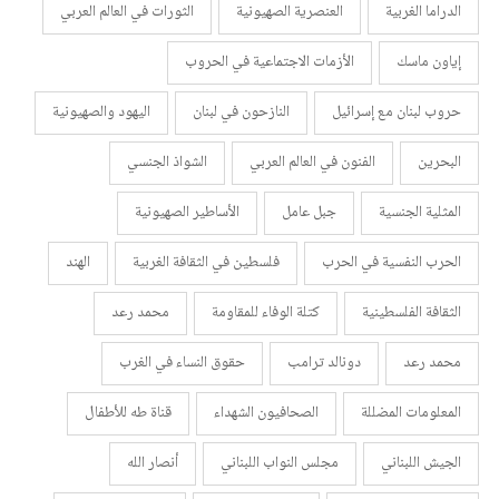
الدراما الغربية
العنصرية الصهيونية
الثورات في العالم العربي
إياون ماسك
الأزمات الاجتماعية في الحروب
حروب لبنان مع إسرائيل
النازحون في لبنان
اليهود والصهيونية
البحرين
الفنون في العالم العربي
الشواذ الجنسي
المثلية الجنسية
جبل عامل
الأساطير الصهيونية
الحرب النفسية في الحرب
فلسطين في الثقافة الغربية
الهند
الثقافة الفلسطينية
كتلة الوفاء للمقاومة
محمد رعد
محمد رعد
دونالد ترامب
حقوق النساء في الغرب
المعلومات المضللة
الصحافيون الشهداء
قناة طه للأطفال
الجيش اللبناني
مجلس النواب اللبناني
أنصار الله