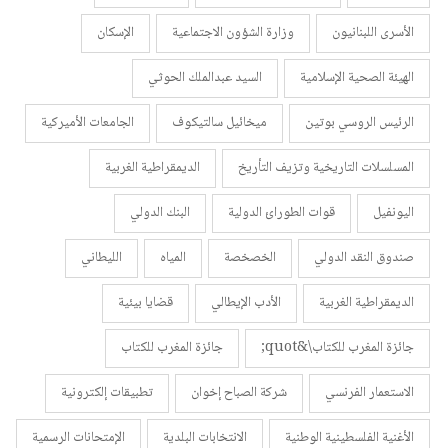
الأسرى اللبنانيون
وزارة الشؤون الاجتماعية
الإسكان
الهيئة الصحية الإسلامية
السيد عبدالملك الحوثي
الرئيس الروسي بوتين
ميخائيل سالتيكوف
الجامعات الأميركية
المسلسلات التاريخية وتزيف التأريخ
الديمقراطية الغربية
اليونفيل
قوات الطورائ الدولية
البنك الدولي
صندوق النقد الدولي
الخصخصة
المياه
الليطاني
الديمقراطية الغربية
الأدب الإيطالي
قضايا بيئية
جائزة المغرب للكتاب\&quot;
جائزة المغرب للكتاب
الاستعمار الفرنسي
شركة الصباح إخوان
تطبيقات إلكترونية
الأغنية الفلسطينية الوطنية
الانتخابات البلدية
الإمتحانات الرسمية