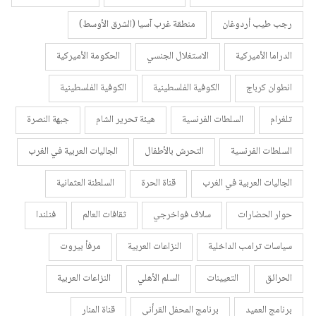
رجب طيب أردوغان
منطقة غرب آسيا (الشرق الأوسط)
الدراما الأميركية
الاستغلال الجنسي
الحكومة الأميركية
انطوان كرباج
الكوفية الفلسطينية
الكوفية الفلسطينية
تلغرام
السلطات الفرنسية
هيئة تحرير الشام
جبهة النصرة
السلطات الفرنسية
التحرش بالأطفال
الجاليات العربية في الغرب
الجاليات العربية في الغرب
قناة الحرة
السلطنة العثمانية
حوار الحضارات
سلاف فواخرجي
ثقافات العالم
فنلندا
سياسات ترامب الداخلية
النزاعات العربية
مرفأ بيروت
الحرائق
التعيينات
السلم الأهلي
النزاعات العربية
برنامج العميد
برنامج المحفل القرأني
قناة المنار