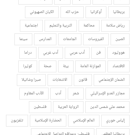
بريطانيا
أوكرانيا
حزب الله
الكيان الصهيوني
رياض سلامة
محاكمة
التربية والتعليم
اجتماعية
الصين
الفيروسات
الجامعات
المدارس
سينما
هووليود
فن
أدب عربي
أدب غربي
دراما
الاقتصاد
الموازنة العامة
بيئة
صحة
كوليرا
الضمان الإجتماعي
قانون
الانتخابات
صبرا وشاتيلا
مجازر العدو الإسرائيلي
شعر
أدب
الأدب المقاوم
محمد علي شمس الدين
الرواية العربية
فلسطين
إلياس خوري
العالم الإسلامي
الحضارة الإسلامية
تلفزيون
بريطانيا العظمى
فلسطين ومواقع التواصل الاجتماعي