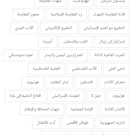
ونستون تشرشل
الهولوكست
شهداء المقاومة
قادة المقاومة الشهداء
رد المقاومة الإسلامية
محور المقاومة
التطبيع مع العدو الإسرائيلي
التطبيع الإلكتروني
الأدب العبري
إسرائيل إلى زوال
الغرب وفلسطين
أوروبا
الحرب العالمية الثالثة
الصراع بين اليمين واليسار
نعوم تشومسكي
ناجي العلي
الأدب الفلسطيني
القضية الفلسطينية
معرض الكتاب
فلسطين
لبنان المقاوم
هوليوود
هوليوود
جيل z
الموساد الإسرائيلي
قطاع التعليم في غزة
الأخبار الكاذبة
الإبادة الجماعية
شهداء الصحافة والإعلام
النازية الصهيونية
طوفان الأقصى
أدب الأطفال