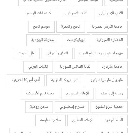
المسيحية
عبادة الشيطان
جائزة فلسطين العالمية للآداب
الأدب الإسرائيلي
الأدب الإسرائيلي
الامتحانات الرسمية
جامعة الأزهر المصرية
الحج والعمرة
موسم الحج
الحضارة الأميركية
الهولوكوست
المحرقة اليهودية
مهرجان هوليوود للفيلم العرب
التطهير العرقي
غال غادوت
جامعة هارفارد
نقابة الفنانين السورية
الكتاب العربي
غابريال غارسيا ماركيز
أدب اميركا اللاتينية
أدب أميركا اللاتينية
رسالة إلى السيّد
الإعلام السعودي
مجلة تايم الأميركية
جمعية تيرو للفنون
مسرح إسطنبولي
سجن رومية
العالم الجديد
الإعلام القطري
سلاح المقاومة