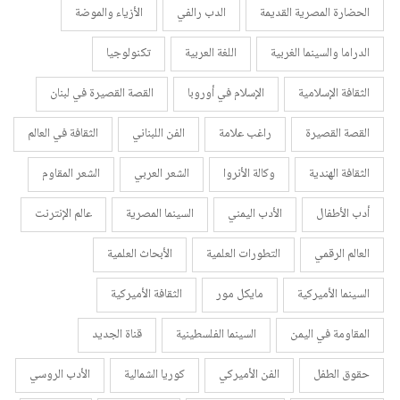
الحضارة المصرية القديمة
الدب رالفي
الأزياء والموضة
الدراما والسينما الغربية
اللغة العربية
تكنولوجيا
الثقافة الإسلامية
الإسلام في أوروبا
القصة القصيرة في لبنان
القصة القصيرة
راغب علامة
الفن اللبناني
الثقافة في العالم
الثقافة الهندية
وكالة الأنروا
الشعر العربي
الشعر المقاوم
أدب الأطفال
الأدب اليمني
السينما المصرية
عالم الإنترنت
العالم الرقمي
التطورات العلمية
الأبحاث العلمية
السينما الأميركية
مايكل مور
الثقافة الأميركية
المقاومة في اليمن
السينما الفلسطينية
قناة الجديد
حقوق الطفل
الفن الأميركي
كوريا الشمالية
الأدب الروسي