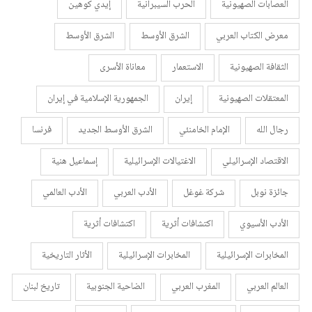
العصابات الصهيونية
الحرب السيبرانية
إيدي كوهين
معرض الكتاب العربي
الشرق الأوسط
الشرق الأوسط
الثقافة الصهيونية
الاستعمار
معاناة الأسرى
المعتقلات الصهيونية
إيران
الجمهورية الإسلامية في إيران
رجال الله
الإمام الخامنئي
الشرق الأوسط الجديد
فرنسا
الاقتصاد الإسرائيلي
الاغتيالات الإسرائيلية
إسماعيل هنية
جائزة نوبل
شركة غوغل
الأدب العربي
الأدب العالمي
الأدب الأسيوي
اكتشافات أثرية
اكتشافات أثرية
المخابرات الإسرائيلية
المخابرات الإسرائيلية
الأثار التاريخية
العالم العربي
المغرب العربي
الضاحية الجنوبية
تاريخ لبنان