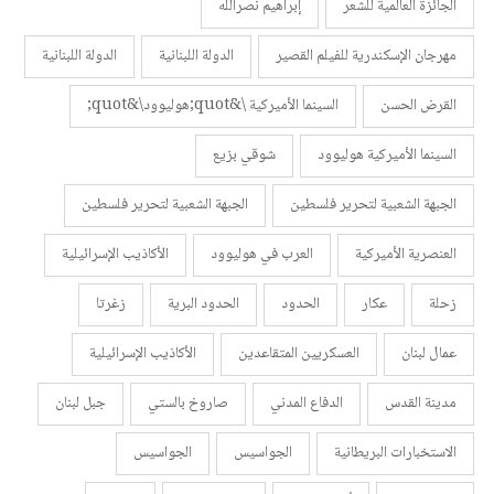
الجائزة العالمية للشعر
إبراهيم نصرالله
مهرجان الإسكندرية للفيلم القصير
الدولة اللبنانية
الدولة اللبنانية
القرض الحسن
السينما الأميركية \&quot;هوليوود\&quot;
السينما الأميركية هوليوود
شوقي بزيع
الجبهة الشعبية لتحرير فلسطين
الجبهة الشعبية لتحرير فلسطين
العنصرية الأميركية
العرب في هوليوود
الأكاذيب الإسرائيلية
زحلة
عكار
الحدود
الحدود البرية
زغرتا
عمال لبنان
العسكريين المتقاعدين
الأكاذيب الإسرائيلية
مدينة القدس
الدفاع المدني
صاروخ بالستي
جبل لبنان
الاستخبارات البريطانية
الجواسيس
الجواسيس