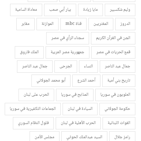
وليم شكسبير
مايا زيادة
بيار أبي صعب
معاداة السامية
الدروز
المغتربين
قناة mbc
الموازنة
مقابر
الجن في القرآن الكريم
سجناء الرأي في مصر
قمع الحريات في مصر
جمهورية مصر العربية
الملك فاروق
جمال عبد الناصر
النساء
الجرحى
جمال عبد الناصر
تاريخ بني أمية
أحمد الشرع
أبو محمد الجولاني
العلويون في سوريا
المذابح في سوريا
الحرب على لبنان
حكومة الجولاني
السيادة في لبنان
الجماعات التكفيرية في سوريا
القوات اللبنانية
الحرب الأهلية في لبنان
فلول النظام السوري
رامز جلال
السيد عبدالملك الحوثي
مجلس الأمن