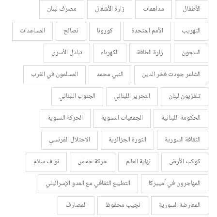
الأطفال
مداهمات
زارة الأشغال
مصرف لبنان
التهريب
الأمم المتحدة
كورونا
نصائح
المساعدات
السجون
زارة الطاقة
الكهرباء
تبادل الأسرى
الشاعر جودت فخر الدين
النبي محمد
المسلمون في الغرب
تلفزيون لبنان
التحرير اللبناني
الجنوب اللبناني
الحكومة اللبنانية
الجمعيات النسوية
الحركة النسوية
الثقافة السورية
الثورة الجزائرية
الاحتلال الفرنسي
كوكب الأرض
نهاية العالم
حركة حماس
نواف سلام
المهاجرون في أمييركا
التطبيع الثقافي مع العدو الإسرائيلي
المعارضة السورية
نجيب محفوظ
المصارف