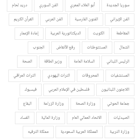
سوريا الجديدة
أبو العلاء المعري
الفن السوري
دريد لحام
الفن الإيراني
الفنون الفارسية
الفن العربي
القرأن الكريم
المقاطعة
الكويت
الديكتاتورية العربية
إعادة الإعمار
الشمال
المستتوطنات
رفع الأنقاض
الجنوب
الرئيس اللبناني
السلامة العامة
وزير الطاقة
الصحة
المستشفيات
المحروقات
التراث اليهودي
التراث العراقي
اللاجئون اللبنانيون
فلسطين في الإعلام العربي
فيسبوك
جماعة الحوثي
وزارة الصحة
وزارة الزراعة
البقاع
الصيدليات
الاتحاد العمالي العام
وزارة المالية
الفساد
وزارة التربية
المملكة العربية السعودية
مملكة الترفيه