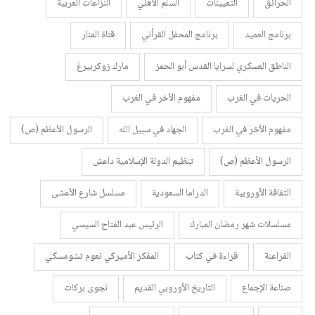
الحرائق
التعيينات
السلم الأهلي
النزاعات العربية
برنامج العميد
برنامج المحفل القرأني
قناة المنار
الناطق العسكري لسرايا القدس أبو الحمز
مارك زوكربيرغ
الحريات في الغرب
مفهوم الأخر في الغرب
مفهوم الأخر في الغرب
الجهاد في سبيل الله
الرسول الأعظم (ص)
الرسول الأعظم (ص)
تنظيم الدولة الإسلامية داعش
الثقافة الأوروبية
الدراما السعودية
مسلسل شارع الأعشى
مسلسلات شهر رمضان المبارك
الرئيس عبد الفتاح السيسي
الفراعنة
قراءة في كتاب
المفكر الأميركي نعوم تشومسكي
صناعة الإجماع
التاريخ الأوروبي القديم
نجوى بركات