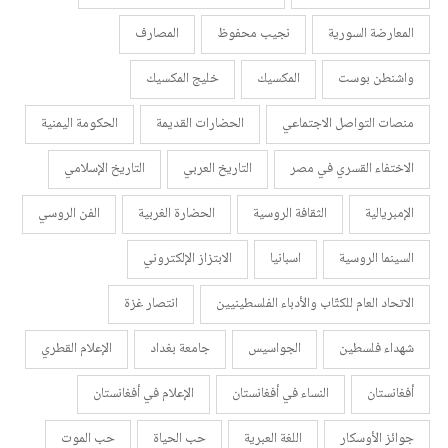
المعارضة السورية
نجيب محفوظ
المصارف
واشنطن بوست
المكسيك
خليج المكسيك
منصات التواصل الاجتماعي
الحضارات القديمة
الحكومة اليمنية
الاختفاء القسري في مصر
التاريخ العربي
التاريخ الإسلامي
الإمبريالية
الثقافة الروسية
الحضارة الغربية
الفن الروسي
السينما الروسية
اسبانيا
الابتزاز الإلكتروني
الاتحاد العام للكتّاب والأدباء الفلسطينيين
انتصار غزة
شهداء فلسطين
الجواسيس
جامعة بغداد
الإعلام القطري
أفغانستان
النساء في أفغانستان
الإعلام في أفغانستان
جوائز الأوسكار
اللغة العبرية
حب الحياة
حب الموت