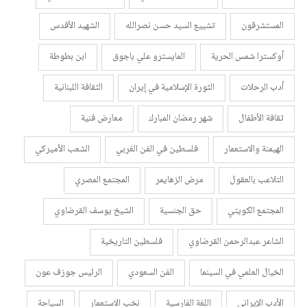
المستشرقون
تشييع السيد حسن نصرالله
الشهيد الأقدس
أوكسترا شمس الحرية
المايسترو علي باجوق
ابن بطوطة
أدب الرحلات
الثورة الإسلامية في إيران
الثقافة اللبنانية
ثقافة الأطفال
شهر رمضان المبارك
معارض فنية
الهيمنة والاستعمار
فلسطين في الفن الغربي
الشعب الأميركي
التلاعب بالعقول
مرض الزهايمر
المجتمع المصري
المجتمع الكويتي
حق الجنسية
الشيخ يوسف القرضاوي
الشاعر عبدالرحمن القرضاوي
فلسطين التاريخية
الخيال العلمي في السينما
الفن السعودي
الرئيس جوزف عون
الأدب الإيراني
اللغة الفارسية
نخب الاستعمار
السياحة