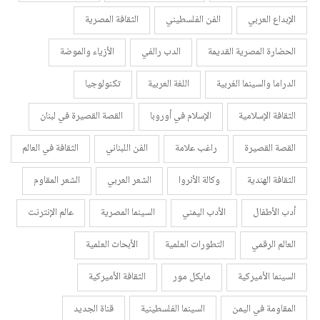
الإبداع العربي
الفن الفلسطيني
الثقافة المصرية
الحضارة المصرية القديمة
الدب رالفي
الأزياء والموضة
الدراما والسينما الغربية
اللغة العربية
تكنولوجيا
الثقافة الإسلامية
الإسلام في أوروبا
القصة القصيرة في لبنان
القصة القصيرة
راغب علامة
الفن اللبناني
الثقافة في العالم
الثقافة الهندية
وكالة الأنروا
الشعر العربي
الشعر المقاوم
أدب الأطفال
الأدب اليمني
السينما المصرية
عالم الإنترنت
العالم الرقمي
التطورات العلمية
الأبحاث العلمية
السينما الأميركية
مايكل مور
الثقافة الأميركية
المقاومة في اليمن
السينما الفلسطينية
قناة الجديد