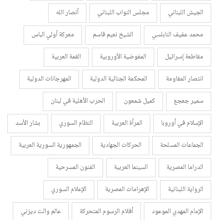
الجيش اللبناني
مجلس النواب اللبناني
أنصار الله
محمد عفيف النابلسي
الشيخ نعيم قاسم
معركة أولي الباس
مقاطعة إسرائيل
المفوضية الأوروبية
القمة العربية
انتصار المقاومة
المحكمة الجنائية الدولية
المهرجانات الدولية
سمير جعجع
كميل شمعون
الحرب الأهلية في لبنان
الإسلام في أوروبا
المرأة العربية
النظام السوري
بشار الأسد
الجماعات المسلحة
الحركات الجهادية
الجمهورية السورية العربية
الدراما المصرية
السينما العربية
الفنون المسرحية
الرواية اللبنانية
الإهرامات المصرية
الإعلام السوري
الإمام المهدي الموعود
أفلام الرسوم المتحركة
عالم والت ديزني