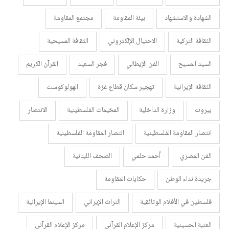
الشهادة والاستشهاد
بيئة المقاومة
مجتمع المقاومة
الثقافة التركية
الاحتيال الإلكتروني
الثقافة المسيحية
السيد المسيح
الفن الإيطالي
فجر السعيد
القرآن الكريم
الثقافة الإيرانية
تهجير سكان قطاع غزة
الهولوكوست
بيروت
وزارة الداخلية
المخيمات الفلسطينية
الانتصار
انتصار المقاومة الفلسطينية
انتصار المقاومة الفلسطينية
الفن المصري
أحمد حلمي
الصحف اللبنانية
جريدة نداء الوطن
حكايات المقاومة
فلسطين في الأفلام الوثائقية
التراث الإيراني
السينما الإيرانية
العتبة الحسينية
مركز الإعلام القرآني
مركز الإعلام القرآني