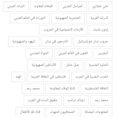
علي حجازي
المراسل الحربي
الإعلام المقاوم
التراث العربي
الدراما الغربية
العنصرية الصهيونية
الثورات في العالم العربي
إياون ماسك
الأزمات الاجتماعية في الحروب
حروب لبنان مع إسرائيل
النازحون في لبنان
اليهود والصهيونية
البحرين
الفنون في العالم العربي
الشواذ الجنسي
المثلية الجنسية
جبل عامل
الأساطير الصهيونية
الحرب النفسية في الحرب
فلسطين في الثقافة الغربية
الهند
الثقافة الفلسطينية
كتلة الوفاء للمقاومة
محمد رعد
محمد رعد
دونالد ترامب
حقوق النساء في الغرب
المعلومات المضللة
الصحافيون الشهداء
قناة طه للأطفال