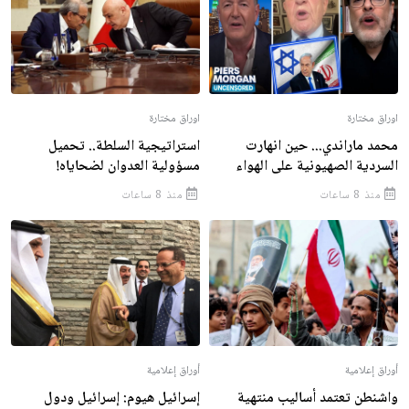
اوراق مختارة
اوراق مختارة
محمد ماراندي... حين انهارت
استراتيجية السلطة.. تحميل
السردية الصهيونية على الهواء
مسؤولية العدوان لضحاياه!
منذ 8 ساعات
منذ 8 ساعات
أوراق إعلامية
أوراق إعلامية
واشنطن تعتمد أساليب منتهية
إسرائيل هيوم: إسرائيل ودول