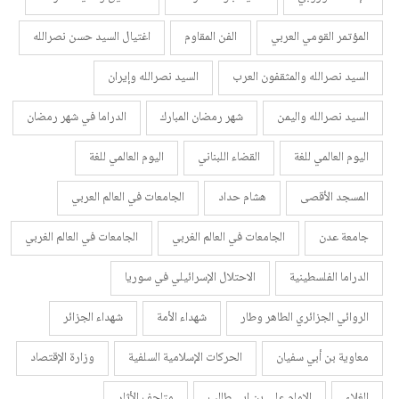
المؤتمر القومي العربي
الفن المقاوم
اغتيال السيد حسن نصرالله
السيد نصرالله والمثقفون العرب
السيد نصرالله وإيران
السيد نصرالله واليمن
شهر رمضان المبارك
الدراما في شهر رمضان
اليوم العالمي للغة
القضاء اللبناني
اليوم العالمي للغة
المسجد الأقصى
هشام حداد
الجامعات في العالم العربي
جامعة عدن
الجامعات في العالم الغربي
الجامعات في العالم الغربي
الدراما الفلسطينية
الاحتلال الإسرائيلي في سوريا
الروائي الجزائري الطاهر وطار
شهداء الأمة
شهداء الجزائر
معاوية بن أبي سفيان
الحركات الإسلامية السلفية
وزارة الإقتصاد
الغلاء
الإمام علي بن ابي طالب
متاحف الأثار