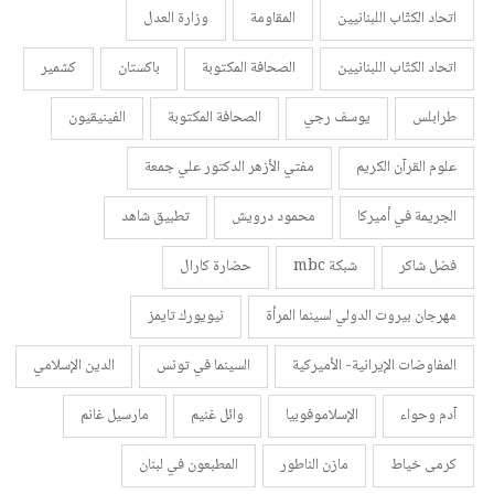
اتحاد الكتّاب اللبنانيين
المقاومة
وزارة العدل
اتحاد الكتّاب اللبنانيين
الصحافة المكتوبة
باكستان
كشمير
طرابلس
يوسف رجي
الصحافة المكتوبة
الفينيقيون
علوم القرآن الكريم
مفتي الأزهر الدكتور علي جمعة
الجريمة في أميركا
محمود درويش
تطبيق شاهد
فضل شاكر
شبكة mbc
حضارة كارال
مهرجان بيروت الدولي لسينما المرأة
نيويورك تايمز
المفاوضات الإيرانية- الأميركية
السينما في تونس
الدين الإسلامي
آدم وحواء
الإسلاموفوبيا
وائل غنيم
مارسيل غانم
كرمى خياط
مازن الناطور
المطبعون في لبنان