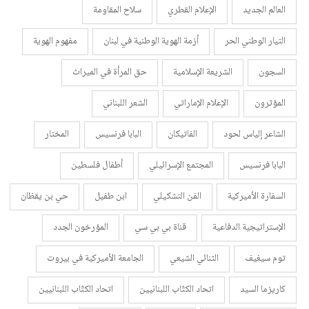
العالم الجديد
الإعلام القطري
سلاح المقاومة
التيار الوطني الحر
أزمة الهوية الوطنية في لبنان
مفهوم الهوية
السجون
الشريعة الإسلامية
حق المرأة في الميراث
المؤثرون
الإعلام الإماراتي
الشعر اللبناني
الشاعر إلياس لحود
الفاتيكان
البابا فرنسيس
المختار
البابا فرنسيس
المجتمع الإسرائيلي
أطفال فلسطين
السفارة الأميركية
الفن التشكيلي
ابن طفيل
حي بن يقظان
الإستراتيجية الدفاعية
قناة بي بي سي
المؤرخون الجدد
توم سيغيف
الثنائي الشيعي
الجامعة الأميركية في بيروت
كاريزما السيد
اتحاد الكتّاب اللبنانيين
اتحاد الكتّاب اللبنانيين