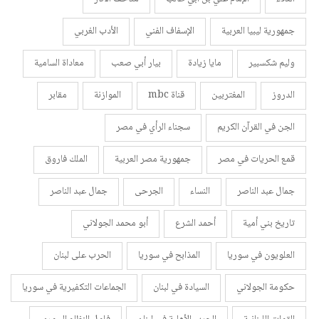
جمهورية ليبيا العربية
الإسفاف الفني
الأدب الغربي
وليم شكسبير
مايا زيادة
بيار أبي صعب
معاداة السامية
الدروز
المغتربين
قناة mbc
الموازنة
مقابر
الجن في القرآن الكريم
سجناء الرأي في مصر
قمع الحريات في مصر
جمهورية مصر العربية
الملك فاروق
جمال عبد الناصر
النساء
الجرحى
جمال عبد الناصر
تاريخ بني أمية
أحمد الشرع
أبو محمد الجولاني
العلويون في سوريا
المذابح في سوريا
الحرب على لبنان
حكومة الجولاني
السيادة في لبنان
الجماعات التكفيرية في سوريا