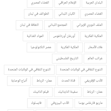
البلدان العربية
الإعلام العراقي
القضاء المصري
القضاء المصري
الكيان اللبناني
الطوائف في لبنان
الملف النووي الإيراني
المجتمع اللبناني
الثقافة في لبنان
الملكية الفكرية
أورغان أورتاغوس
المواد الغذائية
غلاء الأسعار
الملكية الفكرية
عصر التكنولوجيا
غرائب العالم
التاريخ الفلسطيني
التنوع الثقافي في الولايات المتحدة
التنوع الثقافي في الولايات المتحدة
الأدب الإفريقي
قناة الحدث
عمان- الرباط
أتباع الوصاية
عمان- الرباط
سفينة التايتانيك
فيلم التاتينك
ماريو فارغاس يوسا
الأدب البيروفي
فايسلوك