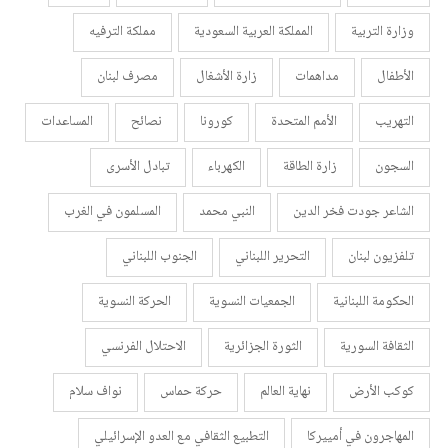
وزارة التربية
المملكة العربية السعودية
مملكة الترفيه
الأطفال
مداهمات
زارة الأشغال
مصرف لبنان
التهريب
الأمم المتحدة
كورونا
نصائح
المساعدات
السجون
زارة الطاقة
الكهرباء
تبادل الأسرى
الشاعر جودت فخر الدين
النبي محمد
المسلمون في الغرب
تلفزيون لبنان
التحرير اللبناني
الجنوب اللبناني
الحكومة اللبنانية
الجمعيات النسوية
الحركة النسوية
الثقافة السورية
الثورة الجزائرية
الاحتلال الفرنسي
كوكب الأرض
نهاية العالم
حركة حماس
نواف سلام
المهاجرون في أمييركا
التطبيع الثقافي مع العدو الإسرائيلي