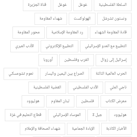
السلطة الفلسطينية
غوغل
غوغل
قناة الجزيرة
ونستون تشرشل
الهولوكست
شهداء المقاومة
قادة المقاومة الشهداء
رد المقاومة الإسلامية
محور المقاومة
التطبيع مع العدو الإسرائيلي
التطبيع الإلكتروني
الأدب العبري
إسرائيل إلى زوال
الغرب وفلسطين
أوروبا
الحرب العالمية الثالثة
الصراع بين اليمين واليسار
نعوم تشومسكي
ناجي العلي
الأدب الفلسطيني
القضية الفلسطينية
معرض الكتاب
فلسطين
لبنان المقاوم
هوليوود
هوليوود
جيل z
الموساد الإسرائيلي
قطاع التعليم في غزة
الأخبار الكاذبة
الإبادة الجماعية
شهداء الصحافة والإعلام