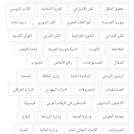
حقوق الطفل
الفن الأميركي
كوريا الشمالية
الأدب الروسي
سوريا الجديدة
أبو العلاء المعري
الفن السوري
دريد لحام
الفن الإيراني
الفنون الفارسية
الفن العربي
القرأن الكريم
المقاطعة
الكويت
الديكتاتورية العربية
إعادة الإعمار
الشمال
المستتوطنات
رفع الأنقاض
الجنوب
الرئيس اللبناني
السلامة العامة
وزير الطاقة
الصحة
المستشفيات
المحروقات
التراث اليهودي
التراث العراقي
اللاجئون اللبنانيون
فلسطين في الإعلام العربي
فيسبوك
جماعة الحوثي
وزارة الصحة
وزارة الزراعة
البقاع
الصيدليات
الاتحاد العمالي العام
وزارة المالية
الفساد