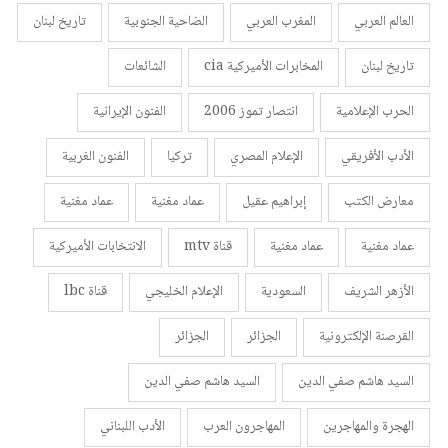
العالم العربي
المغرب العربي
الضاحية الجنوبية
تاريخ لبنان
تاريخ لبنان
المخابرات الأميركية cia
الشائعات
الحرب الإعلامية
انتصار تموز 2006
الفنون الإيرانية
الأدب الأفريقي
الإعلام المصري
تركيا
الفنون الغربية
معارض الكتب
إبراهيم عقيل
عماد مغنية
عماد مغنية
عماد مغنية
عماد مغنية
قناة mtv
الانتخابات الأميركية
الأزهر الشريف
السعودية
الإعلام الخليجي
قناة lbc
القرصنة الإلكترونية
الجزائر
الجزائر
السيد هاشم صفي الدين
السيد هاشم صفي الدين
الهجرة والمهاجرين
المهاجرون العرب
الأدب اللبناني