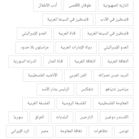
النازية الصهيونية
طوفان الأقصى
أدب الأطفال
فلسطين في الأدب
فلسطين في السينما العربية
فلسطين في السينما الغربية
قناة العربية
العدو الإسرائيلي
العدو الإسرائيلي
دولة الإمارات العربية
مراسلون بلا حدود
الثقافة العربية
الثقافة الغربية
قناة المنار
الدراما السورية
السيد حسن نصرالله
الفن الغربي
الأناشيد الفلسطينية
بنيامين نتنياهو
نتفلكس
الرئيس بشار الأسد
المقاومة الفلسطينية
الفلسفة الروسية
الفلسفة الغربية
الكسندر دوغين
النازحين
البلديات
العراق
سوريا
تونس
تظاهرات
ثقافة المقاومة
مصر
الرد الإيراني