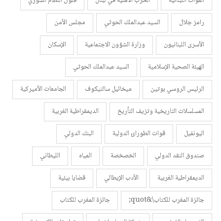
القوات اللبنانية
الحرب الأهلية في لبنان
فلول النظام السوري
رامز جلال
السيد عبدالملك الحوثي
مجلس الأمن
الأسرى اللبنانيون
وزارة الشؤون الاجتماعية
الإسكان
الهيئة الصحية الإسلامية
السيد عبدالملك الحوثي
الرئيس الروسي بوتين
ميخائيل سالتيكوف
الجامعات الأميركية
المسلسلات التاريخية وتزيف التأريخ
الديمقراطية الغربية
اليونفيل
قوات الطورائ الدولية
البنك الدولي
صندوق النقد الدولي
الخصخصة
المياه
الليطاني
الديمقراطية الغربية
الأدب الإيطالي
قضايا بيئية
جائزة المغرب للكتاب\&quot;
جائزة المغرب للكتاب