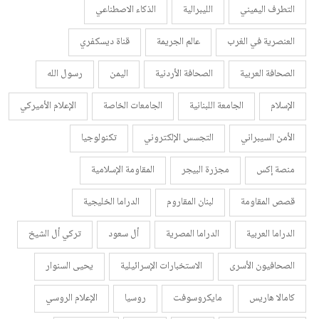
التطرف اليميني
الليبرالية
الذكاء الاصطناعي
العنصرية في الغرب
عالم الجريمة
قناة ديسكفري
الصحافة العربية
الصحافة الأردنية
اليمن
رسول الله
الإسلام
الجامعة اللبنانية
الجامعات الخاصة
الإعلام الأميركي
الأمن السيبراني
التجسس الإلكتروني
تكنولوجيا
منصة إكس
مجزرة البيجر
المقاومة الإسلامية
قصص المقاومة
لبنان المقاروم
الدراما الخليجية
الدراما العربية
الدراما المصرية
أل سعود
تركي أل الشيخ
الصحافيون الأسرى
الاستخبارات الإسرائيلية
يحيى السنوار
كامالا هاريس
مايكروسوفت
روسيا
الإعلام الروسي