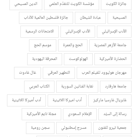
جائزة الكويت
مؤسّسة الكويت للتقدّم العلمي
الدين المسيحي
المسيحية
عبادة الشيطان
جائزة فلسطين العالمية للآداب
الأدب الإسرائيلي
الأدب الإسرائيلي
الامتحانات الرسمية
جامعة الأزهر المصرية
الحج والعمرة
موسم الحج
الحضارة الأميركية
الهولوكوست
المحرقة اليهودية
مهرجان هوليوود للفيلم العرب
التطهير العرقي
غال غادوت
جامعة هارفارد
نقابة الفنانين السورية
الكتاب العربي
غابريال غارسيا ماركيز
أدب اميركا اللاتينية
أدب أميركا اللاتينية
رسالة إلى السيّد
الإعلام السعودي
مجلة تايم الأميركية
جمعية تيرو للفنون
مسرح إسطنبولي
سجن رومية