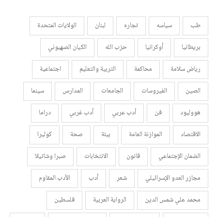
طب
سياسه
تجاره
لبنان
الولايات المتحدة
بريطانيا
أوكرانيا
حزب الله
الكيان الصهيوني
رياض سلامة
محاكمة
التربية والتعليم
اجتماعية
الصين
الفيروسات
الجامعات
المدارس
سينما
هووليود
فن
أدب عربي
أدب غربي
دراما
الاقتصاد
الموازنة العامة
بيئة
صحة
كوليرا
الضمان الإجتماعي
قانون
الانتخابات
صبرا وشاتيلا
مجازر العدو الإسرائيلي
شعر
أدب
الأدب المقاوم
محمد علي شمس الدين
الرواية العربية
فلسطين