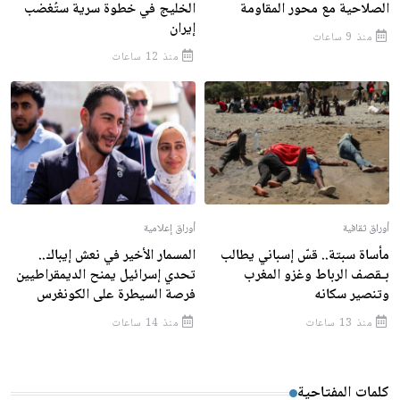
الصلاحية مع محور المقاومة
الخليج في خطوة سرية ستُغضب
إيران
منذ 9 ساعات
منذ 12 ساعات
أوراق ثقافية
أوراق إعلامية
مأساة سبتة.. قسّ إسباني يطالب
المسمار الأخير في نعش إيباك..
بـقصف الرباط وغزو المغرب
تحدي إسرائيل يمنح الديمقراطيين
وتنصير سكانه
فرصة السيطرة على الكونغرس
منذ 13 ساعات
منذ 14 ساعات
كلمات المفتاحية