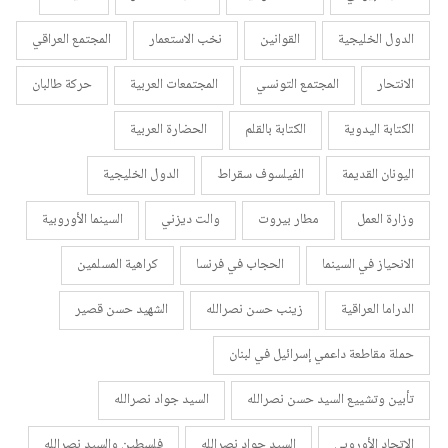
الدول الخليجية
القوانين
نخب الاستعمار
المجتمع العراقي
الانتحار
المجتمع التونسي
المجتمعات العربية
حركة طالبان
الكتابة اليدوية
الكتابة بالقلم
الحضارة العربية
اليونان القديمة
الفيلسوف سقراط
الدول الخليجية
وزارة العمل
مطار بيروت
والت ديزني
السينما الأوروبية
الانحياز في السينما
الحجاب في فرنسا
كراهية المسلمين
الدراما العراقية
زينب حسن نصرالله
الشهيد حسن قصير
حملة مقاطعة داعمي إسرائيل في لبنان
تأبين وتشييع السيد حسن نصرالله
السيد جواد نصرالله
الإتحاد الأوروبي
السيد جواد نصرالله
فلسطين والسيد نصرالله