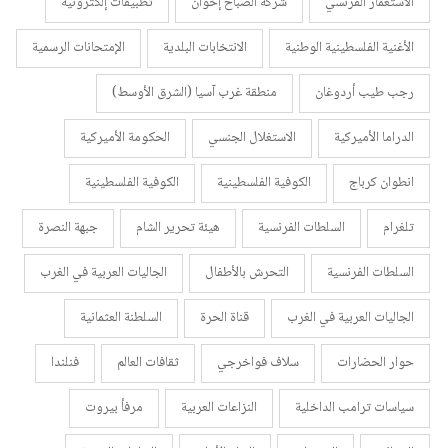
الاستعمار الفرنسي
شركة الصباح إخوان
تطبيقات إلكترونية
الأغنية الفلسطينية الوطنية
الانتخابات البلدية
الإمتحانات الرسمية
رجب طيب أردوغان
منطقة غرب آسيا (الشرق الأوسط)
الدراما الأميركية
الاستغلال الجنسي
الحكومة الأميركية
انطوان كرباج
الكوفية الفلسطينية
الكوفية الفلسطينية
تلغرام
السلطات الفرنسية
هيئة تحرير الشام
جبهة النصرة
السلطات الفرنسية
التحرش بالأطفال
الجاليات العربية في الغرب
الجاليات العربية في الغرب
قناة الحرة
السلطنة العثمانية
حوار الحضارات
سلاف فواخرجي
ثقافات العالم
فنلندا
سياسات ترامب الداخلية
النزاعات العربية
مرفأ بيروت