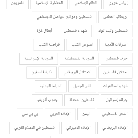
إلياس خوري
العالم الإسلامي
الحضارة الإسلامية
تلفزيون
بريطانيا العظمى
فلسطين ومواقع التواصل الاجتماعي
فلسطين وتيك توك
شهداء فلسطين
أبطال غزة
السرقات الأدبية
لصوص الكتب
قراصنة الكتب
حرب فلسطين
السردية الفلسطينية
السردية الإسرائيلية
احتلال فلسطين
الاحتلال البريطاني
نكبة فلسطين
غزة والمظاهرات
الفن الجميل
الدراما اللبنانية
جرائم إسرائيل
فلسطين المحتلة
جنوب أفريقيا
الشعر الفلسطيني
اليمن
الإعلام الغربي
بي بي سي
الإعلام البريطاني
الإعلام الأميركي
فلسطين في الإعلام الغربي