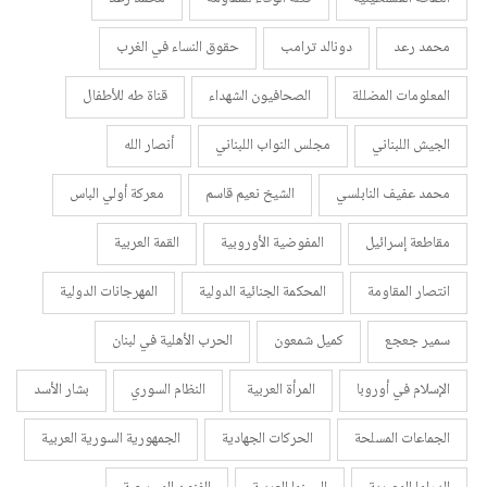
محمد رعد
دونالد ترامب
حقوق النساء في الغرب
المعلومات المضللة
الصحافيون الشهداء
قناة طه للأطفال
الجيش اللبناني
مجلس النواب اللبناني
أنصار الله
محمد عفيف النابلسي
الشيخ نعيم قاسم
معركة أولي الباس
مقاطعة إسرائيل
المفوضية الأوروبية
القمة العربية
انتصار المقاومة
المحكمة الجنائية الدولية
المهرجانات الدولية
سمير جعجع
كميل شمعون
الحرب الأهلية في لبنان
الإسلام في أوروبا
المرأة العربية
النظام السوري
بشار الأسد
الجماعات المسلحة
الحركات الجهادية
الجمهورية السورية العربية