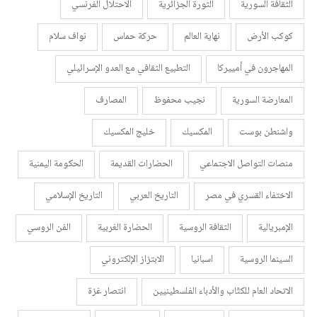
الثقافة السورية
الثورة الجزائرية
الاحتلال الفرنسي
كوكب الأرض
نهاية العالم
حركة حماس
نواف سلام
المهاجرون في أمييركا
التطبيع الثقافي مع العدو الإسرائيلي
المعارضة السورية
نجيب محفوظ
المصارف
واشنطن بوست
المكسيك
خليج المكسيك
منصات التواصل الاجتماعي
الحضارات القديمة
الحكومة اليمنية
الاختفاء القسري في مصر
التاريخ العربي
التاريخ الإسلامي
الإمبريالية
الثقافة الروسية
الحضارة الغربية
الفن الروسي
السينما الروسية
اسبانيا
الابتزاز الإلكتروني
الاتحاد العام للكتّاب والأدباء الفلسطينيين
انتصار غزة