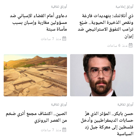
أوراق إعلامية
أوراق ثقافية
ذي أتلانتك: بتهديدات فارغة
دعاوى أمام القضاء الإسباني ضد
ونقص الذخيرة الحيوية.. ضيّع
مسؤولين مغاربة وإسبان بسبب
ترامب التفوق الاستراتيجي ضد
مأساة سبتة
إيران
منذ 7 ساعات
منذ 6 ساعات
أوراق ثقافية
أوراق ثقافية
حسن بايكر.. المؤثر الذي هزّ
الصين.. اكتشاف مجمع أثري ضخم
حسابات الديمقراطيين وأدخل
من العصر البرونزي
فلسطين إلى معركة جيل زد
منذ 7 ساعات
السياسية