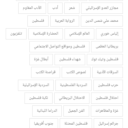
مجازر العدو الإسرائيلي
شعر
أدب
الأدب المقاوم
محمد علي شمس الدين
الرواية العربية
فلسطين
إلياس خوري
العالم الإسلامي
الحضارة الإسلامية
تلفزيون
بريطانيا العظمى
فلسطين ومواقع التواصل الاجتماعي
فلسطين وتيك توك
شهداء فلسطين
أبطال غزة
السرقات الأدبية
لصوص الكتب
قراصنة الكتب
حرب فلسطين
السردية الفلسطينية
السردية الإسرائيلية
احتلال فلسطين
الاحتلال البريطاني
نكبة فلسطين
غزة والمظاهرات
الفن الجميل
الدراما اللبنانية
جرائم إسرائيل
فلسطين المحتلة
جنوب أفريقيا