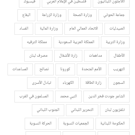
اللاجئون اللبنانيون
فلسطين في الإعلام العربي
فيسبوك
جماعة الحوثي
وزارة الصحة
وزارة الزراعة
البقاع
الصيدليات
الاتحاد العمالي العام
وزارة المالية
الفساد
وزارة التربية
المملكة العربية السعودية
مملكة الترفيه
الأطفال
مداهمات
زارة الأشغال
مصرف لبنان
التهريب
الأمم المتحدة
كورونا
نصائح
المساعدات
السجون
زارة الطاقة
الكهرباء
تبادل الأسرى
الشاعر جودت فخر الدين
النبي محمد
المسلمون في الغرب
تلفزيون لبنان
التحرير اللبناني
الجنوب اللبناني
الحكومة اللبنانية
الجمعيات النسوية
الحركة النسوية