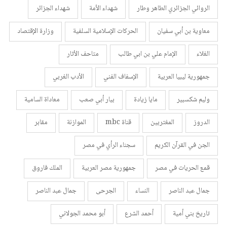
الروائي الجزائري الطاهر وطار
شهداء الأمة
شهداء الجزائر
معاوية بن أبي سفيان
الحركات الإسلامية السلفية
وزارة الإقتصاد
الغلاء
الإمام علي بن ابي طالب
متاحف الأثار
جمهورية ليبيا العربية
الإسفاف الفني
الأدب الغربي
وليم شكسبير
مايا زيادة
بيار أبي صعب
معاداة السامية
الدروز
المغتربين
قناة mbc
الموازنة
مقابر
الجن في القرآن الكريم
سجناء الرأي في مصر
قمع الحريات في مصر
جمهورية مصر العربية
الملك فاروق
جمال عبد الناصر
النساء
الجرحى
جمال عبد الناصر
تاريخ بني أمية
أحمد الشرع
أبو محمد الجولاني