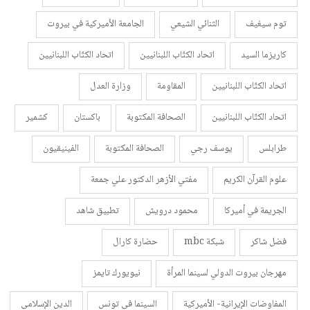
توم سيغيف
الثنائي الشيعي
الجامعة الأميركية في بيروت
كاريزما السيد
اتحاد الكتّاب اللبنانيين
اتحاد الكتّاب اللبنانيين
اتحاد الكتّاب اللبنانيين
المقاومة
وزارة العدل
اتحاد الكتّاب اللبنانيين
الصحافة المكتوبة
باكستان
كشمير
طرابلس
يوسف رجي
الصحافة المكتوبة
الفينيقيون
علوم القرآن الكريم
مفتي الأزهر الدكتور علي جمعة
الجريمة في أميركا
محمود درويش
تطبيق شاهد
فضل شاكر
شبكة mbc
حضارة كارال
مهرجان بيروت الدولي لسينما المرأة
نيويورك تايمز
المفاوضات الإيرانية- الأميركية
السينما في تونس
الدين الإسلامي