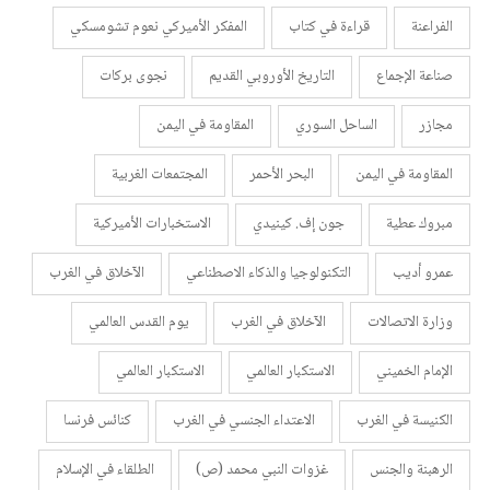
الفراعنة
قراءة في كتاب
المفكر الأميركي نعوم تشومسكي
صناعة الإجماع
التاريخ الأوروبي القديم
نجوى بركات
مجازر
الساحل السوري
المقاومة في اليمن
المقاومة في اليمن
البحر الأحمر
المجتمعات الغربية
مبروك عطية
جون إف. كينيدي
الاستخبارات الأميركية
عمرو أديب
التكنولوجيا والذكاء الاصطناعي
الآخلاق في الغرب
وزارة الاتصالات
الآخلاق في الغرب
يوم القدس العالمي
الإمام الخميني
الاستكبار العالمي
الاستكبار العالمي
الكنيسة في الغرب
الاعتداء الجنسي في الغرب
كنائس فرنسا
الرهبنة والجنس
غزوات النبي محمد (ص)
الطلقاء في الإسلام