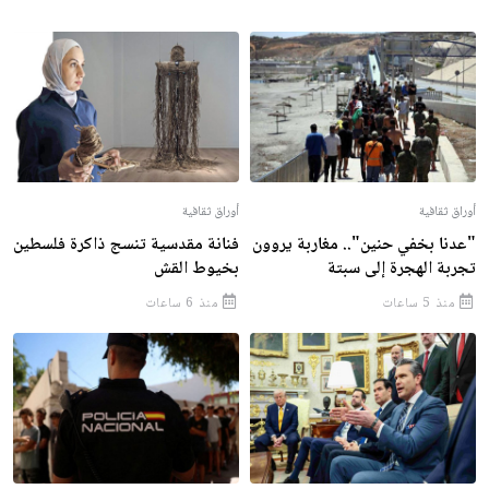
أوراق ثقافية
أوراق ثقافية
"عدنا بخفي حنين".. مغاربة يروون
فنانة مقدسية تنسج ذاكرة فلسطين
تجربة الهجرة إلى سبتة
بخيوط القش
منذ 5 ساعات
منذ 6 ساعات