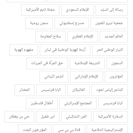
رسالة إلى السيّد
الإعلام السعودي
مجلة تايم الأميركية
جمعية تيرو للفنون
مسرح إسطنبولي
سجن رومية
العالم الجديد
الإعلام القطري
سلاح المقاومة
التيار الوطني الحر
أزمة الهوية الوطنية في لبنان
مفهوم الهوية
السجون
الشريعة الإسلامية
حق المرأة في الميراث
المؤثرون
الإعلام الإماراتي
الشعر اللبناني
الشاعر إلياس لحود
الفاتيكان
البابا فرنسيس
المختار
البابا فرنسيس
المجتمع الإسرائيلي
أطفال فلسطين
السفارة الأميركية
الفن التشكيلي
ابن طفيل
حي بن يقظان
الإستراتيجية الدفاعية
قناة بي بي سي
المؤرخون الجدد