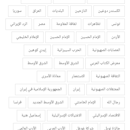
الكسندر دوغين
النازحين
البلديات
العراق
سوريا
تونس
تظاهرات
ثقافة المقاومة
مصر
الرد الإيراني
الأردن
الإمام الحسين
الإمام الحسين
الإعلام الخليجي
العصابات الصهيونية
الحرب السيبرانية
إيدي كوهين
معرض الكتاب العربي
الشرق الأوسط
الشرق الأوسط
الثقافة الصهيونية
الاستعمار
معاناة الأسرى
المعتقلات الصهيونية
إيران
الجمهورية الإسلامية في إيران
رجال الله
الإمام الخامنئي
الشرق الأوسط الجديد
فرنسا
الاقتصاد الإسرائيلي
الاغتيالات الإسرائيلية
إسماعيل هنية
جائزة نوبل
شركة غوغل
الأدب العربي
الأدب العالمي