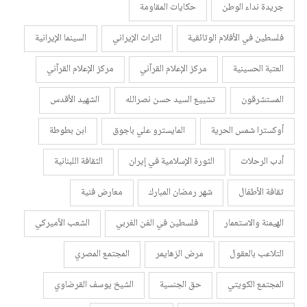
جريدة نداء الوطن
حكايات المقاومة
فلسطين في الأفلام الوثائقية
التراث الإيراني
السينما الإيرانية
العتبة الحسينية
مركز الإعلام القرآني
مركز الإعلام القرآني
المستشرقون
تشييع السيد حسن نصرالله
الشهيد الأقدس
أوكسترا شمس الحرية
المايسترو علي باجوق
ابن بطوطة
أدب الرحلات
الثورة الإسلامية في إيران
الثقافة اللبنانية
ثقافة الأطفال
شهر رمضان المبارك
معارض فنية
الهيمنة والاستعمار
فلسطين في الفن الغربي
الشعب الأميركي
التلاعب بالعقول
مرض الزهايمر
المجتمع المصري
المجتمع الكويتي
حق الجنسية
الشيخ يوسف القرضاوي