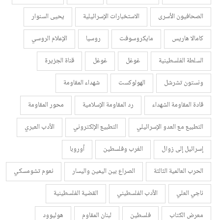
الصحافيون الأسرى
الاستخبارات الإسرائيلية
يحيى السنوار
كامالا هاريس
مايكروسوفت
روسيا
الإعلام الروسي
السلطة الفلسطينية
غوغل
غوغل
قناة الجزيرة
ونستون تشرشل
الهولوكست
شهداء المقاومة
قادة المقاومة الشهداء
رد المقاومة الإسلامية
محور المقاومة
التطبيع مع العدو الإسرائيلي
التطبيع الإلكتروني
الأدب العبري
إسرائيل إلى زوال
الغرب وفلسطين
أوروبا
الحرب العالمية الثالثة
الصراع بين اليمين واليسار
نعوم تشومسكي
ناجي العلي
الأدب الفلسطيني
القضية الفلسطينية
معرض الكتاب
فلسطين
لبنان المقاوم
هوليوود