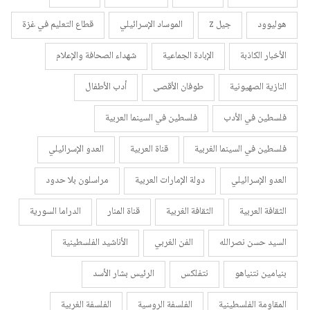
هوليوود
جيل z
الموساد الإسرائيلي
قطاع التعليم في غزة
الأخبار الكاذبة
الإبادة الجماعية
شهداء الصحافة والإعلام
النازية الصهيونية
طوفان الأقصى
أدب الأطفال
فلسطين في الأدب
فلسطين في السينما العربية
فلسطين في السينما الغربية
قناة العربية
العدو الإسرائيلي
العدو الإسرائيلي
دولة الإمارات العربية
مراسلون بلا حدود
الثقافة العربية
الثقافة الغربية
قناة المنار
الدراما السورية
السيد حسن نصرالله
الفن الغربي
الأناشيد الفلسطينية
بنيامين نتنياهو
نتفلكس
الرئيس بشار الأسد
المقاومة الفلسطينية
الفلسفة الروسية
الفلسفة الغربية