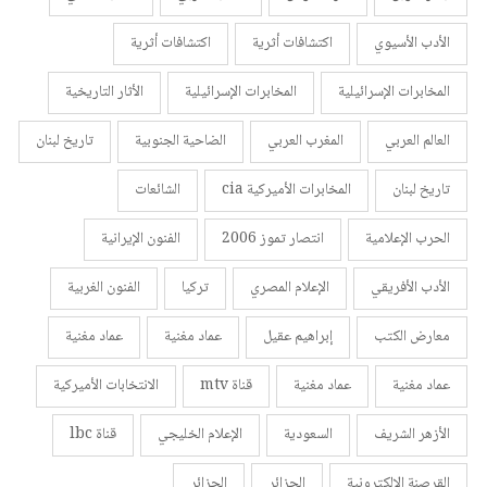
الأدب الأسيوي
اكتشافات أثرية
اكتشافات أثرية
المخابرات الإسرائيلية
المخابرات الإسرائيلية
الأثار التاريخية
العالم العربي
المغرب العربي
الضاحية الجنوبية
تاريخ لبنان
تاريخ لبنان
المخابرات الأميركية cia
الشائعات
الحرب الإعلامية
انتصار تموز 2006
الفنون الإيرانية
الأدب الأفريقي
الإعلام المصري
تركيا
الفنون الغربية
معارض الكتب
إبراهيم عقيل
عماد مغنية
عماد مغنية
عماد مغنية
عماد مغنية
قناة mtv
الانتخابات الأميركية
الأزهر الشريف
السعودية
الإعلام الخليجي
قناة lbc
القرصنة الإلكترونية
الجزائر
الجزائر