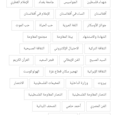
شهداء فلسطين
الجواسيس
جامعة بغداد
الإعلام القطري
أفغانستان
النساء في أفغانستان
الإعلام في أفغانستان
جوائز الأوسكار
اللغة العبرية
حب الحياة
حب الموت
الشهادة والاستشهاد
بيئة المقاومة
مجتمع المقاومة
الثقافة التركية
الاحتيال الإلكتروني
الثقافة المسيحية
السيد المسيح
الفن الإيطالي
فجر السعيد
القرآن الكريم
الثقافة الإيرانية
تهجير سكان قطاع غزة
الهولوكوست
بيروت
وزارة الداخلية
المخيمات الفلسطينية
الانتصار
انتصار المقاومة الفلسطينية
انتصار المقاومة الفلسطينية
الفن المصري
أحمد حلمي
الصحف اللبنانية