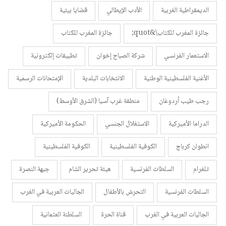
الديمقراطية الغربية
الأدب الإيطالي
قضايا بيئية
جائزة المغرب للكتاب\&quot;
جائزة المغرب للكتاب
الاستعمار الفرنسي
شركة الصباح إخوان
تطبيقات إلكترونية
الأغنية الفلسطينية الوطنية
الانتخابات البلدية
الإمتحانات الرسمية
رجب طيب أردوغان
منطقة غرب آسيا (الشرق الأوسط)
الدراما الأميركية
الاستغلال الجنسي
الحكومة الأميركية
انطوان كرباج
الكوفية الفلسطينية
الكوفية الفلسطينية
تلغرام
السلطات الفرنسية
هيئة تحرير الشام
جبهة النصرة
السلطات الفرنسية
التحرش بالأطفال
الجاليات العربية في الغرب
الجاليات العربية في الغرب
قناة الحرة
السلطنة العثمانية