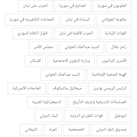
العلويون في سوريا
المذابح في سوريا
الحرب على لبنان
حكومة الجولاني
السيادة في لبنان
الجماعات التكفيرية في سوريا
القوات اللبنانية
الحرب الأهلية في لبنان
فلول النظام السوري
رامز جلال
السيد عبدالملك الحوثي
مجلس الأمن
الأسرى اللبنانيون
وزارة الشؤون الاجتماعية
الإسكان
الهيئة الصحية الإسلامية
السيد عبدالملك الحوثي
الرئيس الروسي بوتين
ميخائيل سالتيكوف
الجامعات الأميركية
المسلسلات التاريخية وتزيف التأريخ
الديمقراطية الغربية
اليونفيل
قوات الطورائ الدولية
البنك الدولي
صندوق النقد الدولي
الخصخصة
المياه
الليطاني