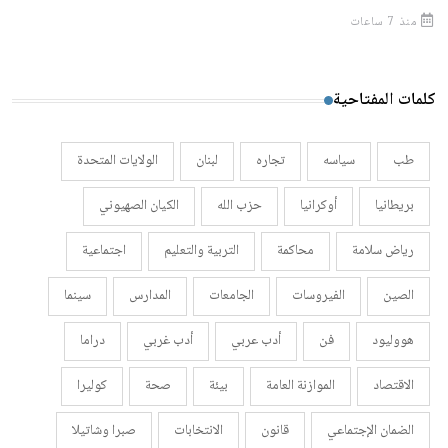
منذ 7 ساعات
كلمات المفتاحية
طب
سياسه
تجاره
لبنان
الولايات المتحدة
بريطانيا
أوكرانيا
حزب الله
الكيان الصهيوني
رياض سلامة
محاكمة
التربية والتعليم
اجتماعية
الصين
الفيروسات
الجامعات
المدارس
سينما
هووليود
فن
أدب عربي
أدب غربي
دراما
الاقتصاد
الموازنة العامة
بيئة
صحة
كوليرا
الضمان الإجتماعي
قانون
الانتخابات
صبرا وشاتيلا