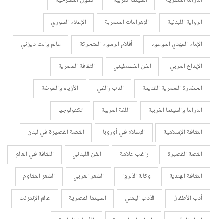
الدراما المصرية
السينما العربية
الفنون المسرحية
الرواية اللبنانية
الإهرامات المصرية
الإعلام السوري
الإمام المهدي الموعود
أفلام الرسوم المتحركة
عالم والت ديزني
الإبداع العربي
الفن الفلسطيني
الثقافة المصرية
الحضارة المصرية القديمة
الدب رالفي
الأزياء والموضة
الدراما والسينما الغربية
اللغة العربية
تكنولوجيا
الثقافة الإسلامية
الإسلام في أوروبا
القصة القصيرة في لبنان
القصة القصيرة
راغب علامة
الفن اللبناني
الثقافة في العالم
الثقافة الهندية
وكالة الأنروا
الشعر العربي
الشعر المقاوم
أدب الأطفال
الأدب اليمني
السينما المصرية
عالم الإنترنت