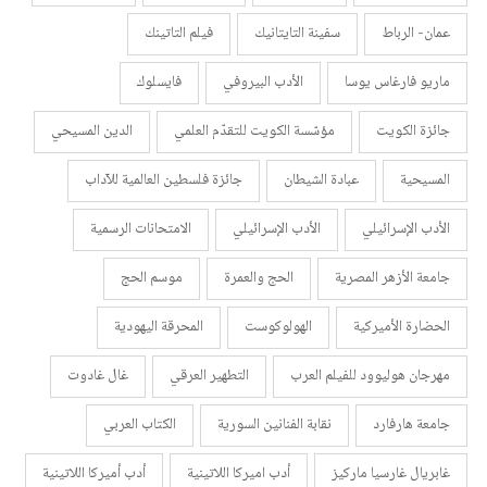
عمان- الرباط
سفينة التايتانيك
فيلم التاتينك
ماريو فارغاس يوسا
الأدب البيروفي
فايسلوك
جائزة الكويت
مؤسّسة الكويت للتقدّم العلمي
الدين المسيحي
المسيحية
عبادة الشيطان
جائزة فلسطين العالمية للآداب
الأدب الإسرائيلي
الأدب الإسرائيلي
الامتحانات الرسمية
جامعة الأزهر المصرية
الحج والعمرة
موسم الحج
الحضارة الأميركية
الهولوكوست
المحرقة اليهودية
مهرجان هوليوود للفيلم العرب
التطهير العرقي
غال غادوت
جامعة هارفارد
نقابة الفنانين السورية
الكتاب العربي
غابريال غارسيا ماركيز
أدب اميركا اللاتينية
أدب أميركا اللاتينية