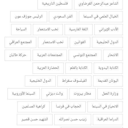
الشاعر عبدالرحمن القرضاوي
فلسطين التاريخية
الخيال العلمي في السينما
الفن السعودي
الرئيس جوزف عون
الأدب الإيراني
اللغة الفارسية
نخب الاستعمار
السياحة
الدول الخليجية
القوانين
نخب الاستعمار
المجتمع العراقي
الانتحار
المجتمع التونسي
المجتمعات العربية
حركة طالبان
الكتابة اليدوية
الكتابة بالقلم
الحضارة العربية
اليونان القديمة
الفيلسوف سقراط
الدول الخليجية
وزارة العمل
مطار بيروت
والت ديزني
السينما الأوروبية
الانحياز في السينما
الحجاب في فرنسا
كراهية المسلمين
الدراما العراقية
زينب حسن نصرالله
الشهيد حسن قصير